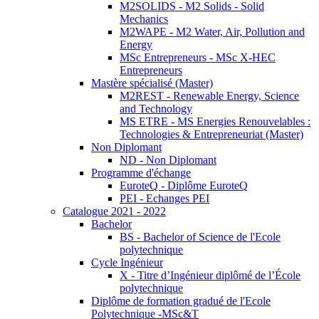
M2SOLIDS - M2 Solids - Solid
Mechanics
M2WAPE - M2 Water, Air, Pollution and
Energy
MSc Entrepreneurs - MSc X-HEC
Entrepreneurs
Mastère spécialisé (Master)
M2REST - Renewable Energy, Science
and Technology
MS ETRE - MS Energies Renouvelables :
Technologies & Entrepreneuriat (Master)
Non Diplomant
ND - Non Diplomant
Programme d'échange
EuroteQ - Diplôme EuroteQ
PEI - Echanges PEI
Catalogue 2021 - 2022
Bachelor
BS - Bachelor of Science de l'Ecole
polytechnique
Cycle Ingénieur
X - Titre d’Ingénieur diplômé de l’École
polytechnique
Diplôme de formation gradué de l'Ecole
Polytechnique -MSc&T