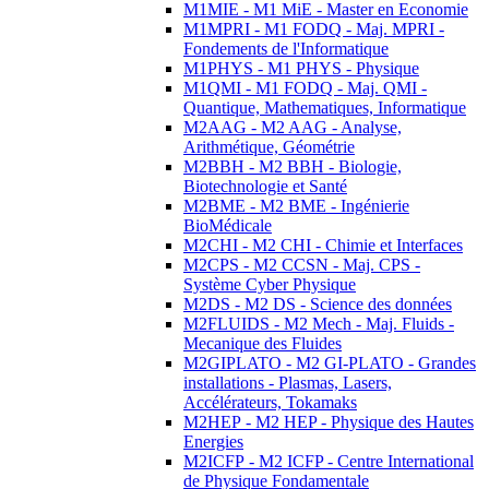
M1MIE - M1 MiE - Master en Economie
M1MPRI - M1 FODQ - Maj. MPRI -
Fondements de l'Informatique
M1PHYS - M1 PHYS - Physique
M1QMI - M1 FODQ - Maj. QMI -
Quantique, Mathematiques, Informatique
M2AAG - M2 AAG - Analyse,
Arithmétique, Géométrie
M2BBH - M2 BBH - Biologie,
Biotechnologie et Santé
M2BME - M2 BME - Ingénierie
BioMédicale
M2CHI - M2 CHI - Chimie et Interfaces
M2CPS - M2 CCSN - Maj. CPS -
Système Cyber Physique
M2DS - M2 DS - Science des données
M2FLUIDS - M2 Mech - Maj. Fluids -
Mecanique des Fluides
M2GIPLATO - M2 GI-PLATO - Grandes
installations - Plasmas, Lasers,
Accélérateurs, Tokamaks
M2HEP - M2 HEP - Physique des Hautes
Energies
M2ICFP - M2 ICFP - Centre International
de Physique Fondamentale