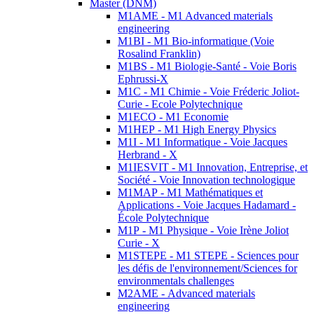
Master (DNM)
M1AME - M1 Advanced materials
engineering
M1BI - M1 Bio-informatique (Voie
Rosalind Franklin)
M1BS - M1 Biologie-Santé - Voie Boris
Ephrussi-X
M1C - M1 Chimie - Voie Fréderic Joliot-
Curie - Ecole Polytechnique
M1ECO - M1 Economie
M1HEP - M1 High Energy Physics
M1I - M1 Informatique - Voie Jacques
Herbrand - X
M1IESVIT - M1 Innovation, Entreprise, et
Société - Voie Innovation technologique
M1MAP - M1 Mathématiques et
Applications - Voie Jacques Hadamard -
École Polytechnique
M1P - M1 Physique - Voie Irène Joliot
Curie - X
M1STEPE - M1 STEPE - Sciences pour
les défis de l'environnement/Sciences for
environmentals challenges
M2AME - Advanced materials
engineering