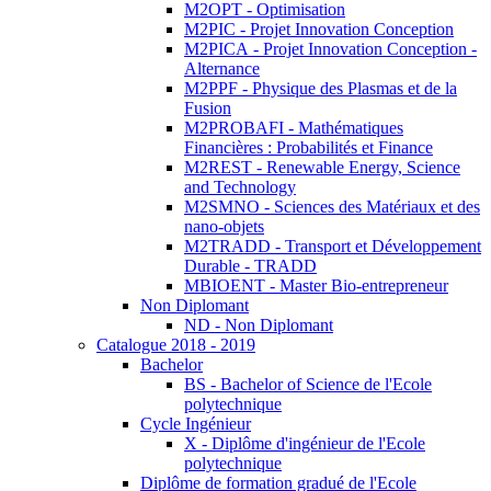
M2OPT - Optimisation
M2PIC - Projet Innovation Conception
M2PICA - Projet Innovation Conception -
Alternance
M2PPF - Physique des Plasmas et de la
Fusion
M2PROBAFI - Mathématiques
Financières : Probabilités et Finance
M2REST - Renewable Energy, Science
and Technology
M2SMNO - Sciences des Matériaux et des
nano-objets
M2TRADD - Transport et Développement
Durable - TRADD
MBIOENT - Master Bio-entrepreneur
Non Diplomant
ND - Non Diplomant
Catalogue 2018 - 2019
Bachelor
BS - Bachelor of Science de l'Ecole
polytechnique
Cycle Ingénieur
X - Diplôme d'ingénieur de l'Ecole
polytechnique
Diplôme de formation gradué de l'Ecole