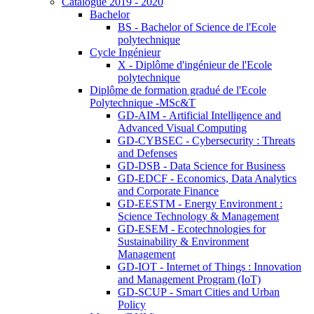
Catalogue 2019 - 2020
Bachelor
BS - Bachelor of Science de l'Ecole
polytechnique
Cycle Ingénieur
X - Diplôme d'ingénieur de l'Ecole
polytechnique
Diplôme de formation gradué de l'Ecole
Polytechnique -MSc&T
GD-AIM - Artificial Intelligence and
Advanced Visual Computing
GD-CYBSEC - Cybersecurity : Threats
and Defenses
GD-DSB - Data Science for Business
GD-EDCF - Economics, Data Analytics
and Corporate Finance
GD-EESTM - Energy Environment :
Science Technology & Management
GD-ESEM - Ecotechnologies for
Sustainability & Environment
Management
GD-IOT - Internet of Things : Innovation
and Management Program (IoT)
GD-SCUP - Smart Cities and Urban
Policy