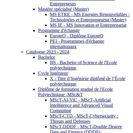
Entrepreneurs
Mastère spécialisé (Master)
MS ETRE - MS Energies Renouvelables :
Technologies et Entrepreneuriat (Master)
MS IE - MS Innovation et Entreprenariat
Programme d'échange
EuroteQ - Diplôme EuroteQ
PEI - Programmes d'échange
internationaux
Catalogue 2023 - 2024
Bachelor
BS - Bachelor of Science de l'Ecole
polytechnique
Cycle Ingénieur
X - Titre d’Ingénieur diplômé de l’École
polytechnique
Diplôme de formation gradué de l'Ecole
Polytechnique -MSc&T
MScT-AI-ViC - MScT-Artificial
Intelligence and Advanced Visual
Computing
MScT-CTD - MScT-Cybersecurity :
Threats and Defenses
MScT-DDDF - MScT-Double Degree
Data and Finance (DDDF)