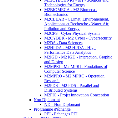
M1SCTECHNRJ - M1 - Sciences and
Technologies for Energy
M2BIOMECA - M2 Biomeca -
Biomechanics
M2CLEAR - CLimat, Environnement,
Applications et Recherche - Water, Air,
Pollution and Energy
M2CPS - Cyber Physical System
M2CYBER - M2 Cyber - Cybersecurity
M2DS - Data Sciences
M2HPDA - M2 HPDA - High
Performance Data Analytics
M2IGD - M2 IGD - Interaction, Graphic
and Design
M2MPRI - M2 MPRI - Foudations of
Computer Science
M2MPRO - M2 MPRO - Operation
Research
M2PDS - M2 PDS - Parallel and
Distributed Systems
M2PIC - Projet Innovation Conception
Non Diplomant
ND - Non Diplomant
Programme d'échange
PEI - Echanges PEI