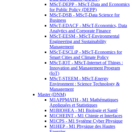
MScT-DEPP - MScT-Data and Economics
for Public Policy (DEPP)
MScT-DSB - MScT-Data Science for
Business
MScT-EDACF - MScT-Economics, Data
Analytics and Corporate Finance
MScT-EESM - MScT-Environmental
Engineering and Sustainability
Management
MScT-ESCLiP - MScT-Economics for
Smart Cities and Climate Policy
MScT-IOT - MScT-Internet of Things :
Innovation and Management Program
(IoT)
MScT-STEEM - MScT-Energy
Environment : Science Technology &
Management
Master (DNM)
M1APPMATH - M1 Mathématiques
Appliquées et Statistiques
M1BIOHEA - M1 Biologie et Santé
M1CHEINT - M1 Chimie et Interfaces
M1CPS - M1 Système Cyber Physique
M1HEP - M1 Physique des Hautes
Energies