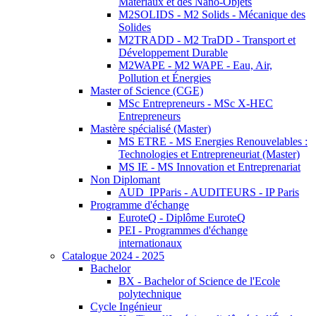
Matériaux et des Nano-Objets
M2SOLIDS - M2 Solids - Mécanique des
Solides
M2TRADD - M2 TraDD - Transport et
Développement Durable
M2WAPE - M2 WAPE - Eau, Air,
Pollution et Énergies
Master of Science (CGE)
MSc Entrepreneurs - MSc X-HEC
Entrepreneurs
Mastère spécialisé (Master)
MS ETRE - MS Energies Renouvelables :
Technologies et Entrepreneuriat (Master)
MS IE - MS Innovation et Entreprenariat
Non Diplomant
AUD_IPParis - AUDITEURS - IP Paris
Programme d'échange
EuroteQ - Diplôme EuroteQ
PEI - Programmes d'échange
internationaux
Catalogue 2024 - 2025
Bachelor
BX - Bachelor of Science de l'Ecole
polytechnique
Cycle Ingénieur