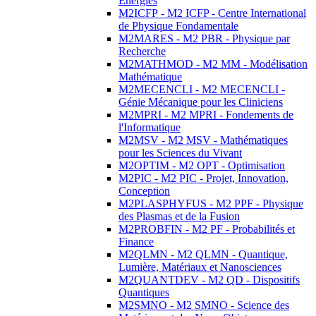
Energies
M2ICFP - M2 ICFP - Centre International
de Physique Fondamentale
M2MARES - M2 PBR - Physique par
Recherche
M2MATHMOD - M2 MM - Modélisation
Mathématique
M2MECENCLI - M2 MECENCLI -
Génie Mécanique pour les Cliniciens
M2MPRI - M2 MPRI - Fondements de
l'Informatique
M2MSV - M2 MSV - Mathématiques
pour les Sciences du Vivant
M2OPTIM - M2 OPT - Optimisation
M2PIC - M2 PIC - Projet, Innovation,
Conception
M2PLASPHYFUS - M2 PPF - Physique
des Plasmas et de la Fusion
M2PROBFIN - M2 PF - Probabilités et
Finance
M2QLMN - M2 QLMN - Quantique,
Lumière, Matériaux et Nanosciences
M2QUANTDEV - M2 QD - Dispositifs
Quantiques
M2SMNO - M2 SMNO - Science des