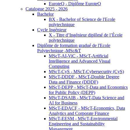
EuroteQ - Diplôme EuroteQ
Catalogue 2025 - 2026
Bachelor
BX - Bachelor of Science de l'Ecole
polytechnique
Cycle Ingénieur
X - Titre d’Ingénieur diplômé de l’École
polytechnique
Diplôme de formation gradué de l'Ecole
Polytechnique -MSc&T
MScT-AI-ViC - MScT-Artificial
Intelligence and Advanced Visual
Computing
MScT-CyS - MScT-Cybersecurity (CyS)
MScT-DDDF - MScT-Double Degree
Data and Finance (DDDF)
MScT-DEPP - MScT-Data and Economics
for Public Policy (DEPP)
MScT-DSAIB - MScT-Data Science and
AI for Business
MScT-EDACF - MScT-Economics, Data
Analytics and Corporate Finance
MScT-EESM - MScT-Environmental
Engineering and Sustainability
Management