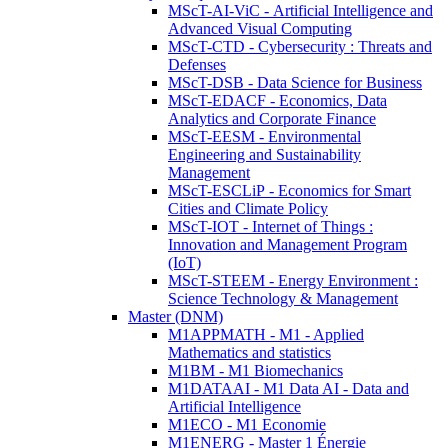
MScT-AI-ViC - Artificial Intelligence and
Advanced Visual Computing
MScT-CTD - Cybersecurity : Threats and
Defenses
MScT-DSB - Data Science for Business
MScT-EDACF - Economics, Data
Analytics and Corporate Finance
MScT-EESM - Environmental
Engineering and Sustainability
Management
MScT-ESCLiP - Economics for Smart
Cities and Climate Policy
MScT-IOT - Internet of Things :
Innovation and Management Program
(IoT)
MScT-STEEM - Energy Environment :
Science Technology & Management
Master (DNM)
M1APPMATH - M1 - Applied
Mathematics and statistics
M1BM - M1 Biomechanics
M1DATAAI - M1 Data AI - Data and
Artificial Intelligence
M1ECO - M1 Economie
M1ENERG - Master 1 Énergie