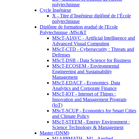
polytechnique
Cycle Ingénieur
X - Titre d’Ingénieur diplômé de l’École
polytechnique
Diplôme de formation gradué de l'Ecole
Polytechnique -MSc&T
MScT-AIAVC - Artificial Intelligence and
Advanced Visual Computing
MScT-CTD - Cybersecurity : Threats and
Defenses
MScT-DSB - Data Science for Business
MScT-ECOSEM - Environmental
Engineering and Sustainability
Management
MScT-EDACF - Economics, Data
Analytics and Corporate Finance
MScT-IOT - Internet of Things :
Innovation and Management Program
(IoT)
MScT-SCUP - Economics for Smart Cities
and Climate Policy
MScT-STEEM - Energy Environment :
Science Technology & Management
Master (DNM)
M1APPMATH - M1 - Applied