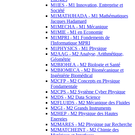
M1IES - M1 Innovation, Entreprise et
Société
M1MATHJHADA - M1 Mathématiques
Jacques Hadamard
M1MECHA - M1 Mécanique
M1MIE - M1 en Economie
M1MPRI - M1 Fondements de
l'Informatique MPRI
M1PHYSICS - M1 Physique
M2AAG - M2 Analyse, Arithmétique,
Géométrie
M2BIOHEA - M2 Biologie et Santé
M2BIOMECA - M2 Biomécanique et
Ingéniérie Biomédical
M2CFP - M2 Concepts en Physique
Fondamentale
M2CPS - M2 Système Cyber Physique
M2DS - M2 Data Science
M2FLUIDS - M2 Mécanique des Fluides
M2GI - M2 Grands Instruments
M2HEP - M2 Physique des Hautes
Energies
M2MARES - M2 Physique par Recherche
M2MATCHEINT - M2 Chimie des