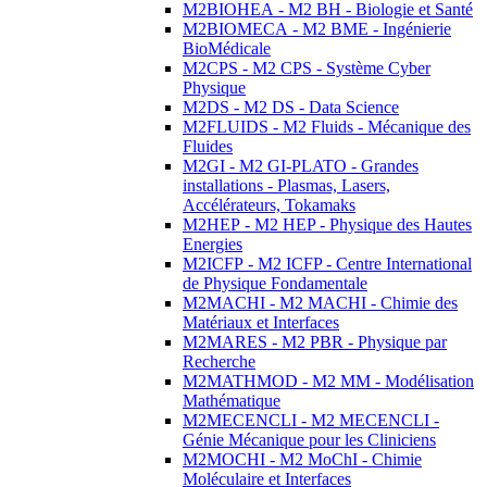
M2BIOHEA - M2 BH - Biologie et Santé
M2BIOMECA - M2 BME - Ingénierie
BioMédicale
M2CPS - M2 CPS - Système Cyber
Physique
M2DS - M2 DS - Data Science
M2FLUIDS - M2 Fluids - Mécanique des
Fluides
M2GI - M2 GI-PLATO - Grandes
installations - Plasmas, Lasers,
Accélérateurs, Tokamaks
M2HEP - M2 HEP - Physique des Hautes
Energies
M2ICFP - M2 ICFP - Centre International
de Physique Fondamentale
M2MACHI - M2 MACHI - Chimie des
Matériaux et Interfaces
M2MARES - M2 PBR - Physique par
Recherche
M2MATHMOD - M2 MM - Modélisation
Mathématique
M2MECENCLI - M2 MECENCLI -
Génie Mécanique pour les Cliniciens
M2MOCHI - M2 MoChI - Chimie
Moléculaire et Interfaces