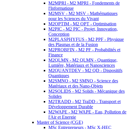
M2MPRI - M2 MPRI - Fondements de
l'Informatique
M2MSV - M2 MSV - Mathématiques
pour les Sciences du Vivant
M2OPTIM - M2 OPT - Optimisation
M2PIC - M2 PIC - Projet, Innovation,
Conception
M2PLASPHYFUS - M2 PPF - Physique
des Plasmas et de la Fusion
M2PROBFIN - M2 PF - Probabilités et
Finance
M2QLMN - M2 QLMN - Quantique,
Lumière, Matériaux et Nanosciences
M2QUANTDEV - M2 QD - Dispositifs
Quantiques
M2SMNO - M2 SMNO - Science des
Matériaux et des Nano-Objets
M2SOLIDS - M2 Solids - Mécanique des
Solides
M2TRADD - M2 TraDD - Transport et
Développement Durable
M2WAPE - M2 WAPE - Eau, Pollution de
l'Air et Energie
Master of Science (CGE)
MSc Entrepreneurs - MSc X-HEC