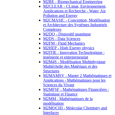
M2BE - Biomechanical Engineering
M2CLEAR - CLimat, Environnement,
Applications et Recherche - Water, Air,
Pollution and Energy
M2CMASIC - Conception, Modélisation
et Architecture des Systèmes Industriels
Complexes
M2DQ - Dispositif quantique
M2DS - Data Sciences
M2FM - Fluid Mechanics
M2HEP - High Energy physics
M2ITIE - Innovation Technologique :
ingénierie et entrepreneuriat
M2M4S - Modélisation Multiphysique
Multiéchelle des Matériaux et des
Structures
M2MAMSV - Master 2 Mathématiques et
Applications - Mathématiques pour les
Sciences du Vivant
M2MFSF - Mathématiques Financières :
Statistique et Finance
M2MM - Mathématiques de la
modélisation
M2MOCHI - Molecular Chemistry and
Interfaces