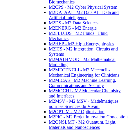
Biomechanics
M2CPS - M2 Cyber Physical System
M2DATAAI - M2 Data AI - Data and
Artificial Intelligence
M2DS - M2 Data Sciences
M2ENERG - M2 Énergie
M2FLUIDS - M2 Fluids - Fluid
Mechanics
M2HEP - M2 High Energy physics
M2ICS - M2 Integration, Circuits and
Systems
M2MATHMOD - M2 Mathematical
Modelling
M2MECENCLI - M2 Mecencli -
Mechanical Engineering for Clinicians
M2MICAS - M2 Machine Learning,
Communications and Security
M2MOCHI - M2 Molecular Chemistry
and Interfaces
M2MSV - M2 MSV - Mathématiques
pour les Sciences du Vivant
M2OPTIM - M2 Optimisation
M2PIC - M2 Projet Innovation Conception
M2QNSLMT - M2 Quantum, Light,
Materials and Nanosciences