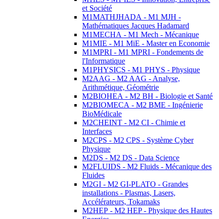
et Société
M1MATHJHADA - M1 MJH -
Mathématiques Jacques Hadamard
M1MECHA - M1 Mech - Mécanique
M1MIE - M1 MiE - Master en Economie
M1MPRI - M1 MPRI - Fondements de
l'Informatique
M1PHYSICS - M1 PHYS - Physique
M2AAG - M2 AAG - Analyse,
Arithmétique, Géométrie
M2BIOHEA - M2 BH - Biologie et Santé
M2BIOMECA - M2 BME - Ingénierie
BioMédicale
M2CHEINT - M2 CI - Chimie et
Interfaces
M2CPS - M2 CPS - Système Cyber
Physique
M2DS - M2 DS - Data Science
M2FLUIDS - M2 Fluids - Mécanique des
Fluides
M2GI - M2 GI-PLATO - Grandes
installations - Plasmas, Lasers,
Accélérateurs, Tokamaks
M2HEP - M2 HEP - Physique des Hautes