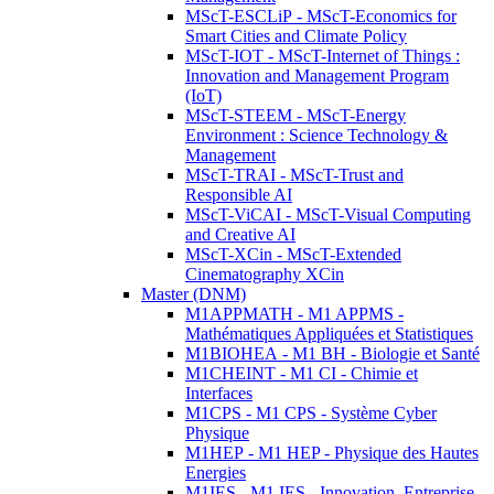
MScT-ESCLiP - MScT-Economics for
Smart Cities and Climate Policy
MScT-IOT - MScT-Internet of Things :
Innovation and Management Program
(IoT)
MScT-STEEM - MScT-Energy
Environment : Science Technology &
Management
MScT-TRAI - MScT-Trust and
Responsible AI
MScT-ViCAI - MScT-Visual Computing
and Creative AI
MScT-XCin - MScT-Extended
Cinematography XCin
Master (DNM)
M1APPMATH - M1 APPMS -
Mathématiques Appliquées et Statistiques
M1BIOHEA - M1 BH - Biologie et Santé
M1CHEINT - M1 CI - Chimie et
Interfaces
M1CPS - M1 CPS - Système Cyber
Physique
M1HEP - M1 HEP - Physique des Hautes
Energies
M1IES - M1 IES - Innovation, Entreprise