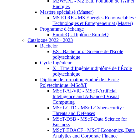
M2WAPE - M2 Eau, Pollution de l'Air et
Energies
Mastère spécialisé (Master)
MS ETRE - MS Energies Renouvelables :
Technologies et Entrepreneuriat (Master)
Programme d'échange
EuroteQ - Diplôme EuroteQ
Catalogue 2022 - 2023
Bachelor
BS - Bachelor of Science de l'Ecole
polytechnique
Cycle Ingénieur
X - Titre d’Ingénieur diplômé de l’École
polytechnique
Diplôme de formation gradué de l'Ecole
Polytechnique -MSc&T
MScT-AI-ViC - MScT-Artificial
Intelligence and Advanced Visual
Computing
MScT-CTD - MScT-Cybersecurity :
Threats and Defenses
MScT-DSB - MScT-Data Science for
Business
MScT-EDACF - MScT-Economics, Data
Analytics and Corporate Finance