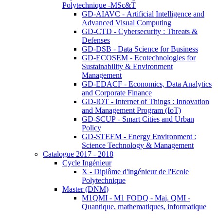
Polytechnique -MSc&T
GD-AIAVC - Artificial Intelligence and
Advanced Visual Computing
GD-CTD - Cybersecurity : Threats &
Defenses
GD-DSB - Data Science for Business
GD-ECOSEM - Ecotechnologies for
Sustainability & Environment
Management
GD-EDACF - Economics, Data Analytics
and Corporate Finance
GD-IOT - Internet of Things : Innovation
and Management Program (IoT)
GD-SCUP - Smart Cities and Urban
Policy
GD-STEEM - Energy Environment :
Science Technology & Management
Catalogue 2017 - 2018
Cycle Ingénieur
X - Diplôme d'ingénieur de l'Ecole
Polytechnique
Master (DNM)
M1QMI - M1 FODQ - Maj. QMI -
Quantique, mathematiques, informatique