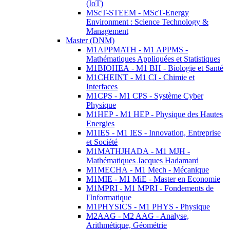
(IoT)
MScT-STEEM - MScT-Energy
Environment : Science Technology &
Management
Master (DNM)
M1APPMATH - M1 APPMS -
Mathématiques Appliquées et Statistiques
M1BIOHEA - M1 BH - Biologie et Santé
M1CHEINT - M1 CI - Chimie et
Interfaces
M1CPS - M1 CPS - Système Cyber
Physique
M1HEP - M1 HEP - Physique des Hautes
Energies
M1IES - M1 IES - Innovation, Entreprise
et Société
M1MATHJHADA - M1 MJH -
Mathématiques Jacques Hadamard
M1MECHA - M1 Mech - Mécanique
M1MIE - M1 MiE - Master en Economie
M1MPRI - M1 MPRI - Fondements de
l'Informatique
M1PHYSICS - M1 PHYS - Physique
M2AAG - M2 AAG - Analyse,
Arithmétique, Géométrie