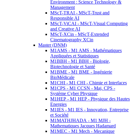
Environment : Science Technology &
Management
MScT-TRAI - MScT-Trust and
Responsible AI
MScT-ViCAI - MScT-Visual Computing
and Creative AI
MScT-XCin - MScT-Extended
Cinematography XCin
Master (DNM)
M1AMS - M1 AMS - Mathématiques
Appliquées et Statistiques
M1BBH - M1 BBH - Biologie,
Biotechnologie et Santé
M1BME - M1 BME - Ingénierie
BioMédicale
M1CHI - M1 CHI - Chimie et Interfaces
M1CPS - M1 CCSN - Maj. CPS -
Système Cyber Physique
M1HEP - M1 HEP - Physique des Hautes
Energies
M1IES - M1 IES - Innovation, Entreprise
et Société
M1MATHJHADA - M1 MJH -
Mathematiques Jacques Hadamard
M1MEC - M1 Mech - Mecanique