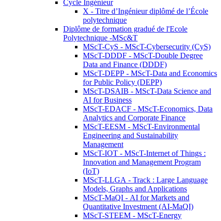
Cycle Ingénieur
X - Titre d’Ingénieur diplômé de l’École
polytechnique
Diplôme de formation gradué de l'Ecole
Polytechnique -MSc&T
MScT-CyS - MScT-Cybersecurity (CyS)
MScT-DDDF - MScT-Double Degree
Data and Finance (DDDF)
MScT-DEPP - MScT-Data and Economics
for Public Policy (DEPP)
MScT-DSAIB - MScT-Data Science and
AI for Business
MScT-EDACF - MScT-Economics, Data
Analytics and Corporate Finance
MScT-EESM - MScT-Environmental
Engineering and Sustainability
Management
MScT-IOT - MScT-Internet of Things :
Innovation and Management Program
(IoT)
MScT-LLGA - Track : Large Language
Models, Graphs and Applications
MScT-MaQI - AI for Markets and
Quantitative Investment (AI-MaQI)
MScT-STEEM - MScT-Energy