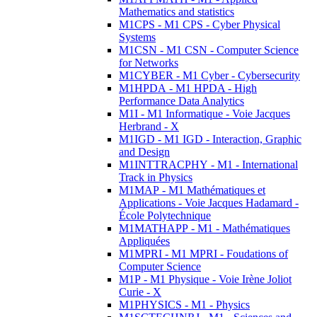
Mathematics and statistics
M1CPS - M1 CPS - Cyber Physical
Systems
M1CSN - M1 CSN - Computer Science
for Networks
M1CYBER - M1 Cyber - Cybersecurity
M1HPDA - M1 HPDA - High
Performance Data Analytics
M1I - M1 Informatique - Voie Jacques
Herbrand - X
M1IGD - M1 IGD - Interaction, Graphic
and Design
M1INTTRACPHY - M1 - International
Track in Physics
M1MAP - M1 Mathématiques et
Applications - Voie Jacques Hadamard -
École Polytechnique
M1MATHAPP - M1 - Mathématiques
Appliquées
M1MPRI - M1 MPRI - Foudations of
Computer Science
M1P - M1 Physique - Voie Irène Joliot
Curie - X
M1PHYSICS - M1 - Physics