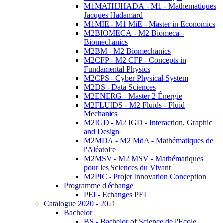
M1MATHJHADA - M1 - Mathematiques
Jacques Hadamard
M1MIE - M1 MiE - Master in Economics
M2BIOMECA - M2 Biomeca -
Biomechanics
M2BM - M2 Biomechanics
M2CFP - M2 CFP - Concepts in
Fundamental Physics
M2CPS - Cyber Physical System
M2DS - Data Sciences
M2ENERG - Master 2 Énergie
M2FLUIDS - M2 Fluids - Fluid
Mechanics
M2IGD - M2 IGD - Interaction, Graphic
and Design
M2MDA - M2 MdA - Mathématiques de
l'Aléatoire
M2MSV - M2 MSV - Mathématiques
pour les Sciences du Vivant
M2PIC - Projet Innovation Conception
Programme d'échange
PEI - Echanges PEI
Catalogue 2020 - 2021
Bachelor
BS - Bachelor of Science de l'Ecole