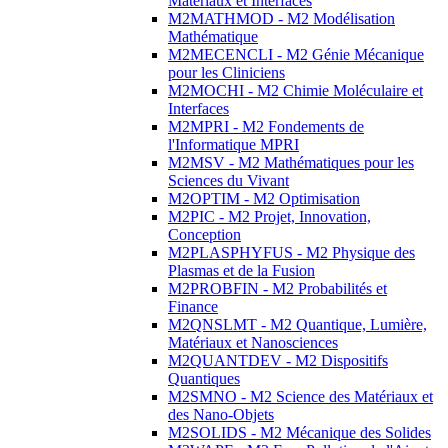
Matériaux et Interfaces
M2MATHMOD - M2 Modélisation
Mathématique
M2MECENCLI - M2 Génie Mécanique
pour les Cliniciens
M2MOCHI - M2 Chimie Moléculaire et
Interfaces
M2MPRI - M2 Fondements de
l'Informatique MPRI
M2MSV - M2 Mathématiques pour les
Sciences du Vivant
M2OPTIM - M2 Optimisation
M2PIC - M2 Projet, Innovation,
Conception
M2PLASPHYFUS - M2 Physique des
Plasmas et de la Fusion
M2PROBFIN - M2 Probabilités et
Finance
M2QNSLMT - M2 Quantique, Lumière,
Matériaux et Nanosciences
M2QUANTDEV - M2 Dispositifs
Quantiques
M2SMNO - M2 Science des Matériaux et
des Nano-Objets
M2SOLIDS - M2 Mécanique des Solides