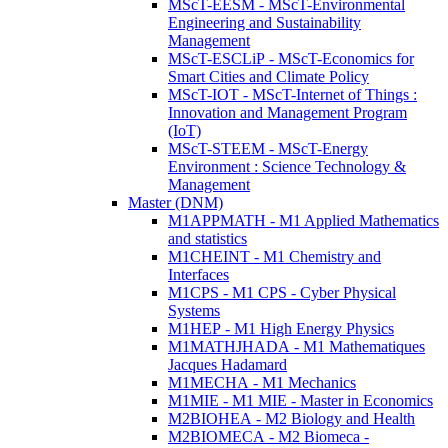
MScT-EESM - MScT-Environmental
Engineering and Sustainability
Management
MScT-ESCLiP - MScT-Economics for
Smart Cities and Climate Policy
MScT-IOT - MScT-Internet of Things :
Innovation and Management Program
(IoT)
MScT-STEEM - MScT-Energy
Environment : Science Technology &
Management
Master (DNM)
M1APPMATH - M1 Applied Mathematics
and statistics
M1CHEINT - M1 Chemistry and
Interfaces
M1CPS - M1 CPS - Cyber Physical
Systems
M1HEP - M1 High Energy Physics
M1MATHJHADA - M1 Mathematiques
Jacques Hadamard
M1MECHA - M1 Mechanics
M1MIE - M1 MIE - Master in Economics
M2BIOHEA - M2 Biology and Health
M2BIOMECA - M2 Biomeca -