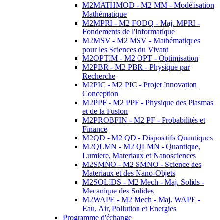
M2MATHMOD - M2 MM - Modélisation
Mathématique
M2MPRI - M2 FODQ - Maj. MPRI -
Fondements de l'Informatique
M2MSV - M2 MSV - Mathématiques
pour les Sciences du Vivant
M2OPTIM - M2 OPT - Optimisation
M2PBR - M2 PBR - Physique par
Recherche
M2PIC - M2 PIC - Projet Innovation
Conception
M2PPF - M2 PPF - Physique des Plasmas
et de la Fusion
M2PROBFIN - M2 PF - Probabilités et
Finance
M2QD - M2 QD - Dispositifs Quantiques
M2QLMN - M2 QLMN - Quantique,
Lumiere, Materiaux et Nanosciences
M2SMNO - M2 SMNO - Science des
Materiaux et des Nano-Objets
M2SOLIDS - M2 Mech - Maj. Solids -
Mecanique des Solides
M2WAPE - M2 Mech - Maj. WAPE -
Eau, Air, Pollution et Energies
Programme d'échange