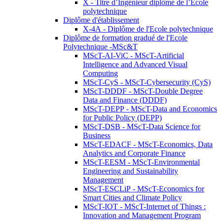
X - Titre d’Ingénieur diplômé de l’École
polytechnique
Diplôme d'établissement
X-4A - Diplôme de l'Ecole polytechnique
Diplôme de formation gradué de l'Ecole
Polytechnique -MSc&T
MScT-AI-ViC - MScT-Artificial
Intelligence and Advanced Visual
Computing
MScT-CyS - MScT-Cybersecurity (CyS)
MScT-DDDF - MScT-Double Degree
Data and Finance (DDDF)
MScT-DEPP - MScT-Data and Economics
for Public Policy (DEPP)
MScT-DSB - MScT-Data Science for
Business
MScT-EDACF - MScT-Economics, Data
Analytics and Corporate Finance
MScT-EESM - MScT-Environmental
Engineering and Sustainability
Management
MScT-ESCLiP - MScT-Economics for
Smart Cities and Climate Policy
MScT-IOT - MScT-Internet of Things :
Innovation and Management Program