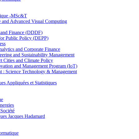
hnique -MSc&T
ce and Advanced Visual Computing
and Finance (DDDF)
r Public Policy (DEPP)
ess
ytics and Corporate Finance
ring and Sustainability Management
Cities and Climate Policy
ovation and Management Program (IoT)
: Science Technology & Management
ppliquées et Statistiques
ue
nergies
 Société
es Jacques Hadamard
ormatique