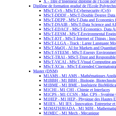
X - Titre d’Ingénieur diplômé de l’École po
Diplôme de formation gradué de l'Ecole Polytec
MScT-CyS - MScT-Cybersecurity (CyS)
MScT-DDDF - MScT-Double Degree Data 
MScT-DEPP - MScT-Data and Economics fo
MScT-DSAIB - MScT-Data Science and AI 
MScT-EDACF - MScT-Economics, Data Anal
MScT-EESM - MScT-Environmental Enginee
MScT-IOT - MScT-Internet of Things : Inn
MScT-LLGA - Track : Large Language Mode
MScT-MaQI - AI for Markets and Quantitat
MScT-STEEM - MScT-Energy Environment 
MScT-TRAI - MScT-Trust and Responsible
MScT-ViCAI - MScT-Visual Computing and
MScT-XCin - MScT-Extended Cinematogr
Master (DNM)
M1AMS - M1 AMS - Mathématiques Appliqué
M1BBH - M1 BBH - Biologie, Biotechnolog
M1BME - M1 BME - Ingénierie BioMédica
M1CHI - M1 CHI - Chimie et Interfaces
M1CPS - M1 CCSN - Maj. CPS - Système 
M1HEP - M1 HEP - Physique des Hautes E
M1IES - M1 IES - Innovation, Entreprise et
M1MATHJHADA - M1 MJH - Mathematiqu
M1MEC - M1 Mech - Mecanique