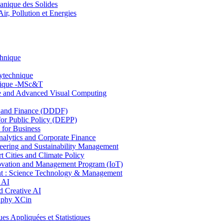
nique des Solides
, Pollution et Energies
chnique
lytechnique
hnique -MSc&T
ce and Advanced Visual Computing
and Finance (DDDF)
r Public Policy (DEPP)
for Business
ytics and Corporate Finance
ring and Sustainability Management
Cities and Climate Policy
ovation and Management Program (IoT)
: Science Technology & Management
 AI
 Creative AI
aphy XCin
ppliquées et Statistiques