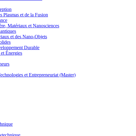
eption
lasmas et de la Fusion
ance
, Matériaux et Nanosciences
ntiques
aux et des Nano-Objets
lides
eloppement Durable
et Énergies
neurs
hnologies et Entrepreneuriat (Master)
chnique
lytechnique