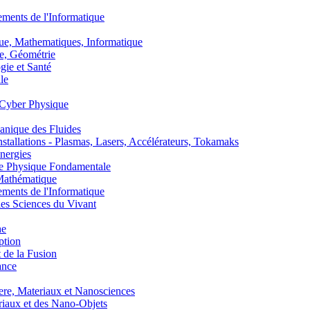
nts de l'Informatique
, Mathematiques, Informatique
, Géométrie
ie et Santé
le
Cyber Physique
nique des Fluides
lations - Plasmas, Lasers, Accélérateurs, Tokamaks
nergies
de Physique Fondamentale
athématique
nts de l'Informatique
s Sciences du Vivant
he
ption
 de la Fusion
ance
, Materiaux et Nanosciences
aux et des Nano-Objets