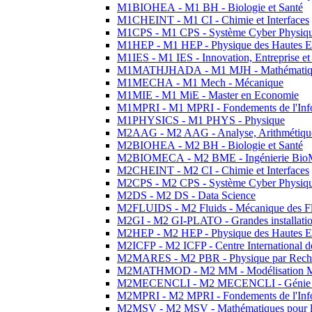
M1BIOHEA - M1 BH - Biologie et Santé
M1CHEINT - M1 CI - Chimie et Interfaces
M1CPS - M1 CPS - Système Cyber Physiq
M1HEP - M1 HEP - Physique des Hautes E
M1IES - M1 IES - Innovation, Entreprise et
M1MATHJHADA - M1 MJH - Mathématiqu
M1MECHA - M1 Mech - Mécanique
M1MIE - M1 MiE - Master en Economie
M1MPRI - M1 MPRI - Fondements de l'Inf
M1PHYSICS - M1 PHYS - Physique
M2AAG - M2 AAG - Analyse, Arithmétique
M2BIOHEA - M2 BH - Biologie et Santé
M2BIOMECA - M2 BME - Ingénierie BioM
M2CHEINT - M2 CI - Chimie et Interfaces
M2CPS - M2 CPS - Système Cyber Physiq
M2DS - M2 DS - Data Science
M2FLUIDS - M2 Fluids - Mécanique des Fl
M2GI - M2 GI-PLATO - Grandes installation
M2HEP - M2 HEP - Physique des Hautes E
M2ICFP - M2 ICFP - Centre International 
M2MARES - M2 PBR - Physique par Rech
M2MATHMOD - M2 MM - Modélisation M
M2MECENCLI - M2 MECENCLI - Génie Méc
M2MPRI - M2 MPRI - Fondements de l'Inf
M2MSV - M2 MSV - Mathématiques pour le