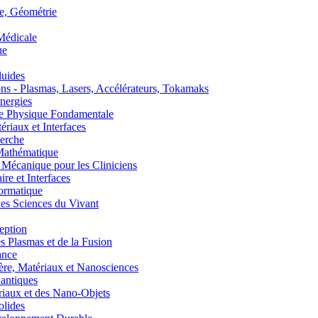
, Géométrie
édicale
ue
uides
s - Plasmas, Lasers, Accélérateurs, Tokamaks
nergies
de Physique Fondamentale
aux et Interfaces
erche
athématique
anique pour les Cliniciens
 et Interfaces
ormatique
s Sciences du Vivant
eption
lasmas et de la Fusion
ance
, Matériaux et Nanosciences
ntiques
aux et des Nano-Objets
lides