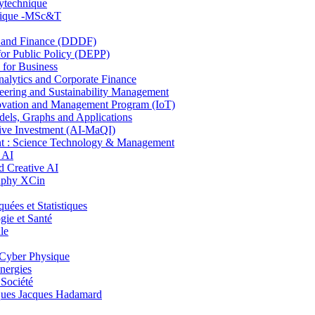
lytechnique
hnique -MSc&T
and Finance (DDDF)
r Public Policy (DEPP)
for Business
ytics and Corporate Finance
ring and Sustainability Management
ovation and Management Program (IoT)
ls, Graphs and Applications
ive Investment (AI-MaQI)
: Science Technology & Management
 AI
 Creative AI
aphy XCin
es et Statistiques
ie et Santé
le
Cyber Physique
nergies
 Société
es Jacques Hadamard