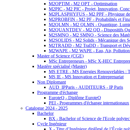
M2OPTIM - M2 OPT - Optimisation
M2PIC - M2 PIC - Projet, Innovation, Conc
M2PLASPHYFUS - M2 PPF - Physique des P
M2PROBFIN - M2 PF - Probabilités et Fin
M2QLMN - M2 QLMN - Quantique, Lumière
M2QUANTDEV - M2 QD - Dispositifs Qua
M2SMNO - M2 SMNO - Science des Matéri
M2SOLIDS - M2 Solids - Mécanique des So
M2TRADD - M2 TraDD - Transport et Dév
M2WAPE - M2 WAPE - Eau, Air, Pollution 
Master of Science (CGE)
MSc Entrepreneurs - MSc X-HEC Entrepre
Mastère spécialisé (Master)
MS ETRE - MS Energies Renouvelables : Tec
MS IE - MS Innovation et Entreprenariat
Non Diplomant
AUD_IPParis - AUDITEURS - IP Paris
Programme d'échange
EuroteQ - Diplôme EuroteQ
PEI - Programmes d'échange internationaux
Catalogue 2024 - 2025
Bachelor
BX - Bachelor of Science de l'Ecole polyte
Cycle Ingénieur
X - Titre d’Ingénieur diplômé de l’École po