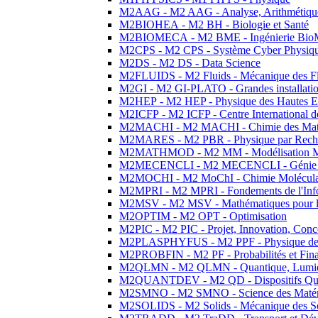
M2AAG - M2 AAG - Analyse, Arithmétique
M2BIOHEA - M2 BH - Biologie et Santé
M2BIOMECA - M2 BME - Ingénierie BioM
M2CPS - M2 CPS - Système Cyber Physiq
M2DS - M2 DS - Data Science
M2FLUIDS - M2 Fluids - Mécanique des Fl
M2GI - M2 GI-PLATO - Grandes installation
M2HEP - M2 HEP - Physique des Hautes E
M2ICFP - M2 ICFP - Centre International 
M2MACHI - M2 MACHI - Chimie des Matéri
M2MARES - M2 PBR - Physique par Rech
M2MATHMOD - M2 MM - Modélisation M
M2MECENCLI - M2 MECENCLI - Génie Méc
M2MOCHI - M2 MoChI - Chimie Moléculaire
M2MPRI - M2 MPRI - Fondements de l'Inf
M2MSV - M2 MSV - Mathématiques pour le
M2OPTIM - M2 OPT - Optimisation
M2PIC - M2 PIC - Projet, Innovation, Conc
M2PLASPHYFUS - M2 PPF - Physique des P
M2PROBFIN - M2 PF - Probabilités et Fin
M2QLMN - M2 QLMN - Quantique, Lumière
M2QUANTDEV - M2 QD - Dispositifs Qua
M2SMNO - M2 SMNO - Science des Matéri
M2SOLIDS - M2 Solids - Mécanique des So