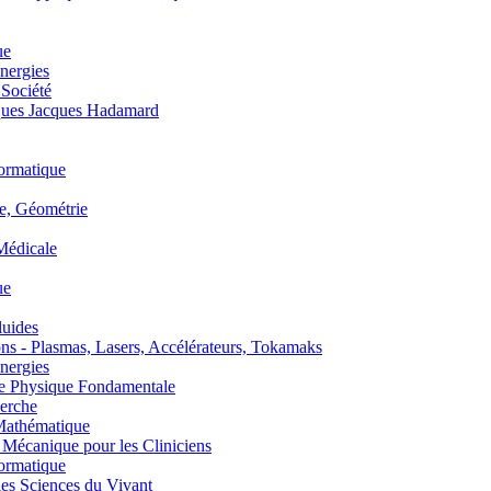
ue
nergies
 Société
es Jacques Hadamard
ormatique
, Géométrie
édicale
ue
uides
s - Plasmas, Lasers, Accélérateurs, Tokamaks
nergies
de Physique Fondamentale
erche
athématique
anique pour les Cliniciens
ormatique
s Sciences du Vivant