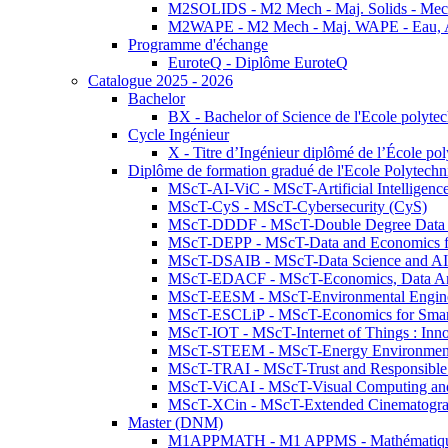
M2SOLIDS - M2 Mech - Maj. Solids - Meca
M2WAPE - M2 Mech - Maj. WAPE - Eau, Air
Programme d'échange
EuroteQ - Diplôme EuroteQ
Catalogue 2025 - 2026
Bachelor
BX - Bachelor of Science de l'Ecole polyte
Cycle Ingénieur
X - Titre d’Ingénieur diplômé de l’École po
Diplôme de formation gradué de l'Ecole Polytec
MScT-AI-ViC - MScT-Artificial Intelligen
MScT-CyS - MScT-Cybersecurity (CyS)
MScT-DDDF - MScT-Double Degree Data 
MScT-DEPP - MScT-Data and Economics fo
MScT-DSAIB - MScT-Data Science and AI 
MScT-EDACF - MScT-Economics, Data Anal
MScT-EESM - MScT-Environmental Enginee
MScT-ESCLiP - MScT-Economics for Smart 
MScT-IOT - MScT-Internet of Things : Inn
MScT-STEEM - MScT-Energy Environment 
MScT-TRAI - MScT-Trust and Responsible
MScT-ViCAI - MScT-Visual Computing and
MScT-XCin - MScT-Extended Cinematogr
Master (DNM)
M1APPMATH - M1 APPMS - Mathématiques A