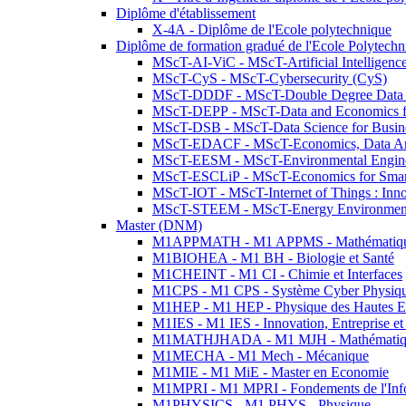
Diplôme d'établissement
X-4A - Diplôme de l'Ecole polytechnique
Diplôme de formation gradué de l'Ecole Polytec
MScT-AI-ViC - MScT-Artificial Intelligen
MScT-CyS - MScT-Cybersecurity (CyS)
MScT-DDDF - MScT-Double Degree Data 
MScT-DEPP - MScT-Data and Economics fo
MScT-DSB - MScT-Data Science for Busin
MScT-EDACF - MScT-Economics, Data Anal
MScT-EESM - MScT-Environmental Enginee
MScT-ESCLiP - MScT-Economics for Smart 
MScT-IOT - MScT-Internet of Things : Inn
MScT-STEEM - MScT-Energy Environment 
Master (DNM)
M1APPMATH - M1 APPMS - Mathématiques A
M1BIOHEA - M1 BH - Biologie et Santé
M1CHEINT - M1 CI - Chimie et Interfaces
M1CPS - M1 CPS - Système Cyber Physiq
M1HEP - M1 HEP - Physique des Hautes E
M1IES - M1 IES - Innovation, Entreprise et
M1MATHJHADA - M1 MJH - Mathématiqu
M1MECHA - M1 Mech - Mécanique
M1MIE - M1 MiE - Master en Economie
M1MPRI - M1 MPRI - Fondements de l'Inf
M1PHYSICS - M1 PHYS - Physique