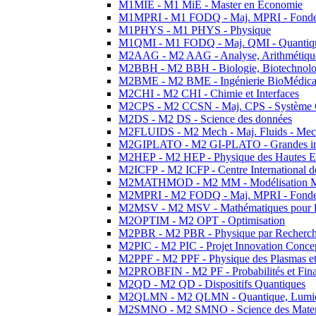
M1MIE - M1 MiE - Master en Economie
M1MPRI - M1 FODQ - Maj. MPRI - Fondeme
M1PHYS - M1 PHYS - Physique
M1QMI - M1 FODQ - Maj. QMI - Quantique
M2AAG - M2 AAG - Analyse, Arithmétique
M2BBH - M2 BBH - Biologie, Biotechnolog
M2BME - M2 BME - Ingénierie BioMédica
M2CHI - M2 CHI - Chimie et Interfaces
M2CPS - M2 CCSN - Maj. CPS - Système 
M2DS - M2 DS - Science des données
M2FLUIDS - M2 Mech - Maj. Fluids - Meca
M2GIPLATO - M2 GI-PLATO - Grandes instal
M2HEP - M2 HEP - Physique des Hautes E
M2ICFP - M2 ICFP - Centre International 
M2MATHMOD - M2 MM - Modélisation M
M2MPRI - M2 FODQ - Maj. MPRI - Fondeme
M2MSV - M2 MSV - Mathématiques pour le
M2OPTIM - M2 OPT - Optimisation
M2PBR - M2 PBR - Physique par Recherc
M2PIC - M2 PIC - Projet Innovation Conce
M2PPF - M2 PPF - Physique des Plasmas et
M2PROBFIN - M2 PF - Probabilités et Fin
M2QD - M2 QD - Dispositifs Quantiques
M2QLMN - M2 QLMN - Quantique, Lumiere
M2SMNO - M2 SMNO - Science des Materi