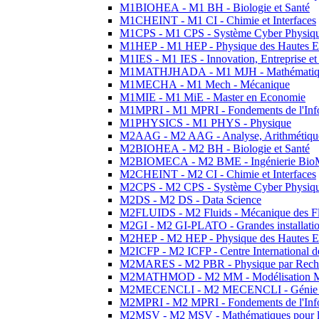
M1BIOHEA - M1 BH - Biologie et Santé
M1CHEINT - M1 CI - Chimie et Interfaces
M1CPS - M1 CPS - Système Cyber Physiq
M1HEP - M1 HEP - Physique des Hautes E
M1IES - M1 IES - Innovation, Entreprise et
M1MATHJHADA - M1 MJH - Mathématiqu
M1MECHA - M1 Mech - Mécanique
M1MIE - M1 MiE - Master en Economie
M1MPRI - M1 MPRI - Fondements de l'Inf
M1PHYSICS - M1 PHYS - Physique
M2AAG - M2 AAG - Analyse, Arithmétique
M2BIOHEA - M2 BH - Biologie et Santé
M2BIOMECA - M2 BME - Ingénierie BioM
M2CHEINT - M2 CI - Chimie et Interfaces
M2CPS - M2 CPS - Système Cyber Physiq
M2DS - M2 DS - Data Science
M2FLUIDS - M2 Fluids - Mécanique des Fl
M2GI - M2 GI-PLATO - Grandes installation
M2HEP - M2 HEP - Physique des Hautes E
M2ICFP - M2 ICFP - Centre International 
M2MARES - M2 PBR - Physique par Rech
M2MATHMOD - M2 MM - Modélisation M
M2MECENCLI - M2 MECENCLI - Génie Méc
M2MPRI - M2 MPRI - Fondements de l'Inf
M2MSV - M2 MSV - Mathématiques pour le