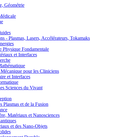
, Géométrie
édicale
ue
uides
s - Plasmas, Lasers, Accélérateurs, Tokamaks
nergies
de Physique Fondamentale
aux et Interfaces
erche
athématique
anique pour les Cliniciens
 et Interfaces
ormatique
s Sciences du Vivant
eption
lasmas et de la Fusion
ance
, Matériaux et Nanosciences
ntiques
aux et des Nano-Objets
lides