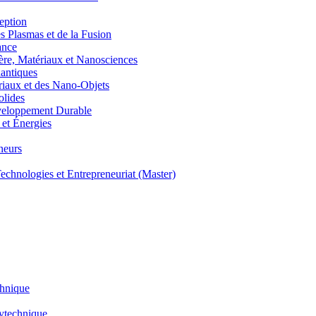
eption
lasmas et de la Fusion
ance
, Matériaux et Nanosciences
ntiques
aux et des Nano-Objets
lides
eloppement Durable
et Énergies
neurs
hnologies et Entrepreneuriat (Master)
chnique
lytechnique