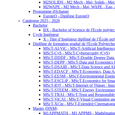
M2SOLIDS - M2 Mech - Maj. Solids - Meca
M2WAPE - M2 Mech - Maj. WAPE - Eau, Air
Programme d'échange
EuroteQ - Diplôme EuroteQ
Catalogue 2025 - 2026
Bachelor
BX - Bachelor of Science de l'Ecole polyte
Cycle Ingénieur
X - Titre d’Ingénieur diplômé de l’École po
Diplôme de formation gradué de l'Ecole Polytec
MScT-AI-ViC - MScT-Artificial Intelligen
MScT-CyS - MScT-Cybersecurity (CyS)
MScT-DDDF - MScT-Double Degree Data 
MScT-DEPP - MScT-Data and Economics fo
MScT-DSAIB - MScT-Data Science and AI 
MScT-EDACF - MScT-Economics, Data Anal
MScT-EESM - MScT-Environmental Enginee
MScT-ESCLiP - MScT-Economics for Smart 
MScT-IOT - MScT-Internet of Things : Inn
MScT-STEEM - MScT-Energy Environment 
MScT-TRAI - MScT-Trust and Responsible
MScT-ViCAI - MScT-Visual Computing and
MScT-XCin - MScT-Extended Cinematogr
Master (DNM)
M1APPMATH - M1 APPMS - Mathématiques A