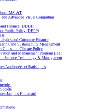
hnique -MSc&T
ce and Advanced Visual Computing
and Finance (DDDF)
r Public Policy (DEPP)
ess
ytics and Corporate Finance
ring and Sustainability Management
Cities and Climate Policy
ovation and Management Program (IoT)
: Science Technology & Management
ppliquées et Statistiques
ue
nergies
 Société
es Jacques Hadamard
ormatique