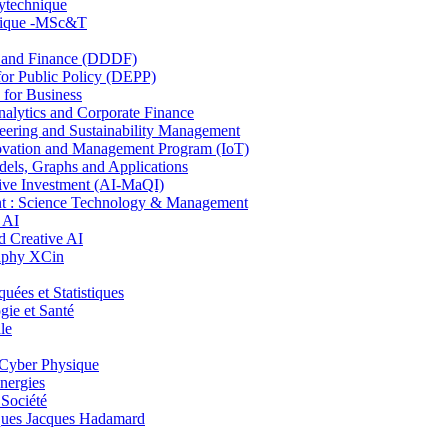
lytechnique
hnique -MSc&T
and Finance (DDDF)
r Public Policy (DEPP)
for Business
ytics and Corporate Finance
ring and Sustainability Management
ovation and Management Program (IoT)
ls, Graphs and Applications
ive Investment (AI-MaQI)
: Science Technology & Management
 AI
 Creative AI
aphy XCin
es et Statistiques
ie et Santé
le
Cyber Physique
nergies
 Société
es Jacques Hadamard