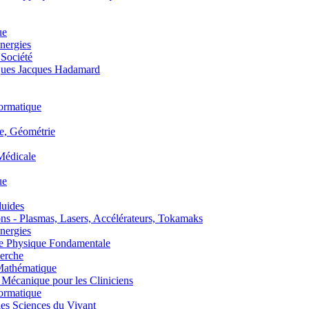
ue
nergies
 Société
es Jacques Hadamard
ormatique
, Géométrie
édicale
ue
uides
s - Plasmas, Lasers, Accélérateurs, Tokamaks
nergies
de Physique Fondamentale
erche
athématique
anique pour les Cliniciens
ormatique
s Sciences du Vivant