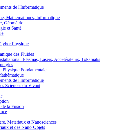
nts de l'Informatique
, Mathematiques, Informatique
, Géométrie
ie et Santé
le
Cyber Physique
nique des Fluides
lations - Plasmas, Lasers, Accélérateurs, Tokamaks
nergies
de Physique Fondamentale
athématique
nts de l'Informatique
s Sciences du Vivant
he
ption
 de la Fusion
ance
, Materiaux et Nanosciences
aux et des Nano-Objets