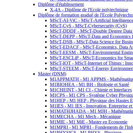
Diplôme d'établissement
X-4A - Diplôme de l'Ecole polytechnique
Diplôme de formation gradué de l'Ecole Polytec
MScT-AI-ViC - MScT-Artificial Intelligen
MScT-CyS - MScT-Cybersecurity (CyS)
MScT-DDDF - MScT-Double Degree Data 
MScT-DEPP - MScT-Data and Economics fo
MScT-DSB - MScT-Data Science for Busin
MScT-EDACF - MScT-Economics, Data Anal
MScT-EESM - MScT-Environmental Enginee
MScT-ESCLiP - MScT-Economics for Smart 
MScT-IOT - MScT-Internet of Things : Inn
MScT-STEEM - MScT-Energy Environment 
Master (DNM)
M1APPMATH - M1 APPMS - Mathématiques A
M1BIOHEA - M1 BH - Biologie et Santé
M1CHEINT - M1 CI - Chimie et Interfaces
M1CPS - M1 CPS - Système Cyber Physiq
M1HEP - M1 HEP - Physique des Hautes E
M1IES - M1 IES - Innovation, Entreprise et
M1MATHJHADA - M1 MJH - Mathématiqu
M1MECHA - M1 Mech - Mécanique
M1MIE - M1 MiE - Master en Economie
M1MPRI - M1 MPRI - Fondements de l'Inf
M1PHYSICS - M1 PHYS - Physique