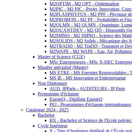
M2OPTIM - M2 OPT - Optimisation
M2PIC - M2 PIC - Projet, Innovation, Conc
M2PLASPHYFUS - M2 PPF - Physique des P
M2PROBFIN - M2 PF - Probabilités et Fin
M2QLMN - M2 QLMN - Quantique, Lumière
M2QUANTDEV - M2 QD - Dispositifs Qua
M2SMNO - M2 SMNO - Science des Matéri
M2SOLIDS - M2 Solids - Mécanique des So
M2TRADD - M2 TraDD - Transport et Dév
M2WAPE - M2 WAPE - Eau, Air, Pollution 
Master of Science (CGE)
MSc Entrepreneurs - MSc X-HEC Entrepre
Mastère spécialisé (Master)
MS ETRE - MS Energies Renouvelables : Tec
MS IE - MS Innovation et Entreprenariat
Non Diplomant
AUD_IPParis - AUDITEURS - IP Paris
Programme d'échange
EuroteQ - Diplôme EuroteQ
PEI - Programmes d'échange internationaux
Catalogue 2024 - 2025
Bachelor
BX - Bachelor of Science de l'Ecole polyte
Cycle Ingénieur
X - Titre d’Ingénieur diplômé de l’École po