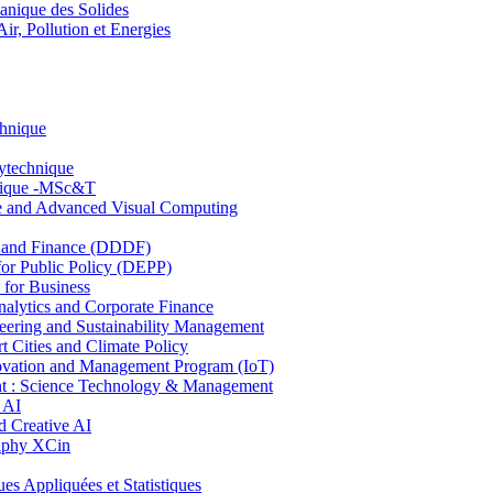
nique des Solides
, Pollution et Energies
chnique
lytechnique
hnique -MSc&T
ce and Advanced Visual Computing
and Finance (DDDF)
r Public Policy (DEPP)
for Business
ytics and Corporate Finance
ring and Sustainability Management
Cities and Climate Policy
ovation and Management Program (IoT)
: Science Technology & Management
 AI
 Creative AI
aphy XCin
ppliquées et Statistiques