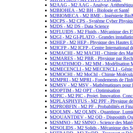
M2AAG - M2 AAG - Analyse, Arithmétique
M2BIOHEA - M2 BH - Biologie et Santé
M2BIOMECA - M2 BME - Ingénierie BioM
M2CPS - M2 CPS - Système Cyber Physiq
M2DS - M2 DS - Data Science
M2FLUIDS - M2 Fluids - Mécanique des Fl
M2GI - M2 GI-PLATO - Grandes installation
M2HEP - M2 HEP - Physique des Hautes E
M2ICFP - M2 ICFP - Centre International 
M2MACHI - M2 MACHI - Chimie des Matéri
M2MARES - M2 PBR - Physique par Rech
M2MATHMOD - M2 MM - Modélisation M
M2MECENCLI - M2 MECENCLI - Génie Méc
M2MOCHI - M2 MoChI - Chimie Moléculaire
M2MPRI - M2 MPRI - Fondements de l'Inf
M2MSV - M2 MSV - Mathématiques pour le
M2OPTIM - M2 OPT - Optimisation
M2PIC - M2 PIC - Projet, Innovation, Conc
M2PLASPHYFUS - M2 PPF - Physique des P
M2PROBFIN - M2 PF - Probabilités et Fin
M2QLMN - M2 QLMN - Quantique, Lumière
M2QUANTDEV - M2 QD - Dispositifs Qua
M2SMNO - M2 SMNO - Science des Matéri
M2SOLIDS - M2 Solids - Mécanique des So