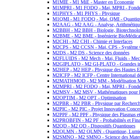
M1MIE - M1 MiE - Master en Economie
M1MPRI - M1 FODQ - Maj. MPRI - Fondeme
M1PHYS - M1 PHYS - Physique
M1QMI - M1 FODQ - Maj. QMI - Quantique
M2AAG - M2 AAG - Analyse, Arithmétique
M2BBH - M2 BBH - Biologie, Biotechnolog
M2BME - M2 BME - Ingénierie BioMédica
M2CHI - M2 CHI - Chimie et Interfaces
M2CPS - M2 CCSN - Maj. CPS - Système 
M2DS - M2 DS - Science des données
M2FLUIDS - M2 Mech - Maj. Fluids - Meca
M2GIPLATO - M2 GI-PLATO - Grandes instal
M2HEP - M2 HEP - Physique des Hautes E
M2ICFP - M2 ICFP - Centre International 
M2MATHMOD - M2 MM - Modélisation M
M2MPRI - M2 FODQ - Maj. MPRI - Fondeme
M2MSV - M2 MSV - Mathématiques pour le
M2OPTIM - M2 OPT - Optimisation
M2PBR - M2 PBR - Physique par Recherc
M2PIC - M2 PIC - Projet Innovation Conce
M2PPF - M2 PPF - Physique des Plasmas et
M2PROBFIN - M2 PF - Probabilités et Fin
M2QD - M2 QD - Dispositifs Quantiques
M2QLMN - M2 QLMN - Quantique, Lumiere
M2SMNO - M2 SMNO - Science des Materi