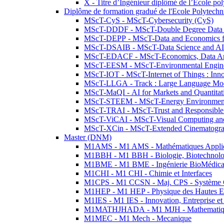
X - Titre d’Ingénieur diplômé de l’École po
Diplôme de formation gradué de l'Ecole Polytec
MScT-CyS - MScT-Cybersecurity (CyS)
MScT-DDDF - MScT-Double Degree Data 
MScT-DEPP - MScT-Data and Economics fo
MScT-DSAIB - MScT-Data Science and AI 
MScT-EDACF - MScT-Economics, Data Anal
MScT-EESM - MScT-Environmental Enginee
MScT-IOT - MScT-Internet of Things : Inn
MScT-LLGA - Track : Large Language Mode
MScT-MaQI - AI for Markets and Quantitat
MScT-STEEM - MScT-Energy Environment 
MScT-TRAI - MScT-Trust and Responsible
MScT-ViCAI - MScT-Visual Computing and
MScT-XCin - MScT-Extended Cinematogr
Master (DNM)
M1AMS - M1 AMS - Mathématiques Appliqué
M1BBH - M1 BBH - Biologie, Biotechnolog
M1BME - M1 BME - Ingénierie BioMédica
M1CHI - M1 CHI - Chimie et Interfaces
M1CPS - M1 CCSN - Maj. CPS - Système 
M1HEP - M1 HEP - Physique des Hautes E
M1IES - M1 IES - Innovation, Entreprise et
M1MATHJHADA - M1 MJH - Mathematiqu
M1MEC - M1 Mech - Mecanique