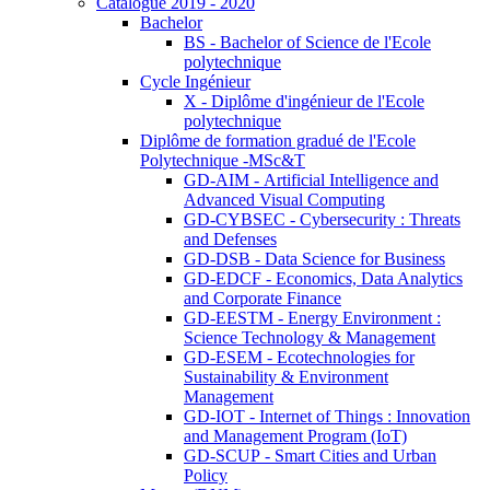
Catalogue 2019 - 2020
Bachelor
BS - Bachelor of Science de l'Ecole
polytechnique
Cycle Ingénieur
X - Diplôme d'ingénieur de l'Ecole
polytechnique
Diplôme de formation gradué de l'Ecole
Polytechnique -MSc&T
GD-AIM - Artificial Intelligence and
Advanced Visual Computing
GD-CYBSEC - Cybersecurity : Threats
and Defenses
GD-DSB - Data Science for Business
GD-EDCF - Economics, Data Analytics
and Corporate Finance
GD-EESTM - Energy Environment :
Science Technology & Management
GD-ESEM - Ecotechnologies for
Sustainability & Environment
Management
GD-IOT - Internet of Things : Innovation
and Management Program (IoT)
GD-SCUP - Smart Cities and Urban
Policy