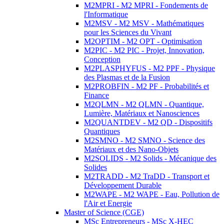
M2MPRI - M2 MPRI - Fondements de
l'Informatique
M2MSV - M2 MSV - Mathématiques
pour les Sciences du Vivant
M2OPTIM - M2 OPT - Optimisation
M2PIC - M2 PIC - Projet, Innovation,
Conception
M2PLASPHYFUS - M2 PPF - Physique
des Plasmas et de la Fusion
M2PROBFIN - M2 PF - Probabilités et
Finance
M2QLMN - M2 QLMN - Quantique,
Lumière, Matériaux et Nanosciences
M2QUANTDEV - M2 QD - Dispositifs
Quantiques
M2SMNO - M2 SMNO - Science des
Matériaux et des Nano-Objets
M2SOLIDS - M2 Solids - Mécanique des
Solides
M2TRADD - M2 TraDD - Transport et
Développement Durable
M2WAPE - M2 WAPE - Eau, Pollution de
l'Air et Energie
Master of Science (CGE)
MSc Entrepreneurs - MSc X-HEC