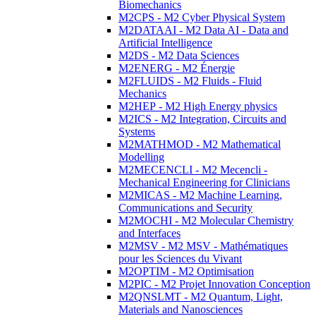
Biomechanics
M2CPS - M2 Cyber Physical System
M2DATAAI - M2 Data AI - Data and
Artificial Intelligence
M2DS - M2 Data Sciences
M2ENERG - M2 Énergie
M2FLUIDS - M2 Fluids - Fluid
Mechanics
M2HEP - M2 High Energy physics
M2ICS - M2 Integration, Circuits and
Systems
M2MATHMOD - M2 Mathematical
Modelling
M2MECENCLI - M2 Mecencli -
Mechanical Engineering for Clinicians
M2MICAS - M2 Machine Learning,
Communications and Security
M2MOCHI - M2 Molecular Chemistry
and Interfaces
M2MSV - M2 MSV - Mathématiques
pour les Sciences du Vivant
M2OPTIM - M2 Optimisation
M2PIC - M2 Projet Innovation Conception
M2QNSLMT - M2 Quantum, Light,
Materials and Nanosciences