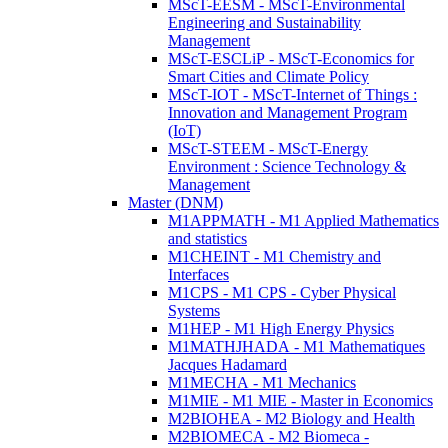
MScT-EESM - MScT-Environmental
Engineering and Sustainability
Management
MScT-ESCLiP - MScT-Economics for
Smart Cities and Climate Policy
MScT-IOT - MScT-Internet of Things :
Innovation and Management Program
(IoT)
MScT-STEEM - MScT-Energy
Environment : Science Technology &
Management
Master (DNM)
M1APPMATH - M1 Applied Mathematics
and statistics
M1CHEINT - M1 Chemistry and
Interfaces
M1CPS - M1 CPS - Cyber Physical
Systems
M1HEP - M1 High Energy Physics
M1MATHJHADA - M1 Mathematiques
Jacques Hadamard
M1MECHA - M1 Mechanics
M1MIE - M1 MIE - Master in Economics
M2BIOHEA - M2 Biology and Health
M2BIOMECA - M2 Biomeca -