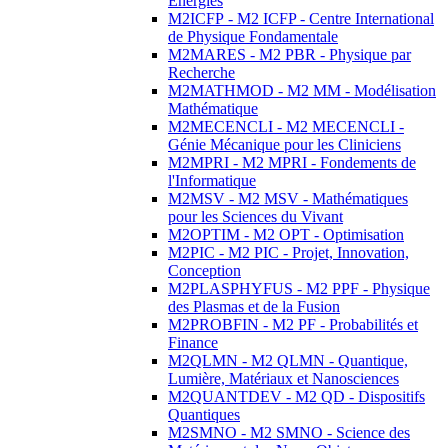
Energies
M2ICFP - M2 ICFP - Centre International
de Physique Fondamentale
M2MARES - M2 PBR - Physique par
Recherche
M2MATHMOD - M2 MM - Modélisation
Mathématique
M2MECENCLI - M2 MECENCLI -
Génie Mécanique pour les Cliniciens
M2MPRI - M2 MPRI - Fondements de
l'Informatique
M2MSV - M2 MSV - Mathématiques
pour les Sciences du Vivant
M2OPTIM - M2 OPT - Optimisation
M2PIC - M2 PIC - Projet, Innovation,
Conception
M2PLASPHYFUS - M2 PPF - Physique
des Plasmas et de la Fusion
M2PROBFIN - M2 PF - Probabilités et
Finance
M2QLMN - M2 QLMN - Quantique,
Lumière, Matériaux et Nanosciences
M2QUANTDEV - M2 QD - Dispositifs
Quantiques
M2SMNO - M2 SMNO - Science des