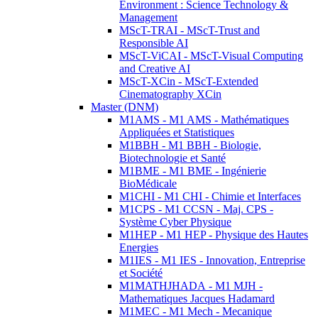
Environment : Science Technology &
Management
MScT-TRAI - MScT-Trust and
Responsible AI
MScT-ViCAI - MScT-Visual Computing
and Creative AI
MScT-XCin - MScT-Extended
Cinematography XCin
Master (DNM)
M1AMS - M1 AMS - Mathématiques
Appliquées et Statistiques
M1BBH - M1 BBH - Biologie,
Biotechnologie et Santé
M1BME - M1 BME - Ingénierie
BioMédicale
M1CHI - M1 CHI - Chimie et Interfaces
M1CPS - M1 CCSN - Maj. CPS -
Système Cyber Physique
M1HEP - M1 HEP - Physique des Hautes
Energies
M1IES - M1 IES - Innovation, Entreprise
et Société
M1MATHJHADA - M1 MJH -
Mathematiques Jacques Hadamard
M1MEC - M1 Mech - Mecanique