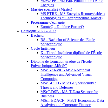
M2WAPE - M2 Eau, Pollution de l'Air et
Energies
Mastère spécialisé (Master)
MS ETRE - MS Energies Renouvelables :
Technologies et Entrepreneuriat (Master)
Programme d'échange
EuroteQ - Diplôme EuroteQ
Catalogue 2022 - 2023
Bachelor
BS - Bachelor of Science de l'Ecole
polytechnique
Cycle Ingénieur
X - Titre d’Ingénieur diplômé de l’École
polytechnique
Diplôme de formation gradué de l'Ecole
Polytechnique -MSc&T
MScT-AI-ViC - MScT-Artificial
Intelligence and Advanced Visual
Computing
MScT-CTD - MScT-Cybersecurity :
Threats and Defenses
MScT-DSB - MScT-Data Science for
Business
MScT-EDACF - MScT-Economics, Data
Analytics and Corporate Finance