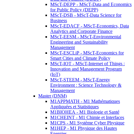
MScT-DEPP - MScT-Data and Economics
for Public Policy (DEPP)
MScT-DSB - MScT-Data Science for
Business
MScT-EDACF - MScT-Economics, Data
Analytics and Corporate Finance
MScT-EESM - MScT-Environmental
Engineering and Sustainability
Management
MScT-ESCLiP - MScT-Economics for
Smart Cities and Climate Policy
MScT-IOT - MScT-Internet of Things :
Innovation and Management Program
(IoT)
MScT-STEEM - MScT-Energy
Environment : Science Technology &
Management
Master (DNM)
M1APPMATH - M1 Mathématiques
Appliquées et Statistiques
M1BIOHEA - M1 Biologie et Santé
M1CHEINT - M1 Chimie et Interfaces
M1CPS - M1 Système Cyber Physique
M1HEP - M1 Physique des Hautes
Energies