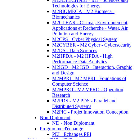
M1SCTECHNRJ - M1 - Sciences and
Technologies for Energy
M2BIOMECA - M2 Biomeca -
Biomechanics
M2CLEAR - CLimat, Environnement,
Applications et Recherche - Water, Air,
Pollution and Energy
M2CPS - Cyber Physical System
M2CYBER - M2 Cyber - Cybersecurity
M2DS - Data Sciences
M2HPDA - M2 HPDA - High
Performance Data Analytics
M2IGD - M2 IGD - Interaction, Graphic
and Design
M2MPRI - M2 MPRI - Foudations of
Computer Science
M2MPRO - M2 MPRO - Operation
Research
M2PDS - M2 PDS - Parallel and
Distributed Systems
M2PIC - Projet Innovation Conception
Non Diplomant
ND - Non Diplomant
Programme d'échange
PEI - Echanges PEI