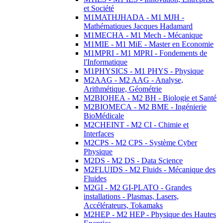
et Société
M1MATHJHADA - M1 MJH -
Mathématiques Jacques Hadamard
M1MECHA - M1 Mech - Mécanique
M1MIE - M1 MiE - Master en Economie
M1MPRI - M1 MPRI - Fondements de
l'Informatique
M1PHYSICS - M1 PHYS - Physique
M2AAG - M2 AAG - Analyse,
Arithmétique, Géométrie
M2BIOHEA - M2 BH - Biologie et Santé
M2BIOMECA - M2 BME - Ingénierie
BioMédicale
M2CHEINT - M2 CI - Chimie et
Interfaces
M2CPS - M2 CPS - Système Cyber
Physique
M2DS - M2 DS - Data Science
M2FLUIDS - M2 Fluids - Mécanique des
Fluides
M2GI - M2 GI-PLATO - Grandes
installations - Plasmas, Lasers,
Accélérateurs, Tokamaks
M2HEP - M2 HEP - Physique des Hautes