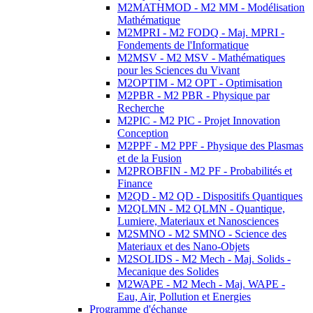
M2MATHMOD - M2 MM - Modélisation
Mathématique
M2MPRI - M2 FODQ - Maj. MPRI -
Fondements de l'Informatique
M2MSV - M2 MSV - Mathématiques
pour les Sciences du Vivant
M2OPTIM - M2 OPT - Optimisation
M2PBR - M2 PBR - Physique par
Recherche
M2PIC - M2 PIC - Projet Innovation
Conception
M2PPF - M2 PPF - Physique des Plasmas
et de la Fusion
M2PROBFIN - M2 PF - Probabilités et
Finance
M2QD - M2 QD - Dispositifs Quantiques
M2QLMN - M2 QLMN - Quantique,
Lumiere, Materiaux et Nanosciences
M2SMNO - M2 SMNO - Science des
Materiaux et des Nano-Objets
M2SOLIDS - M2 Mech - Maj. Solids -
Mecanique des Solides
M2WAPE - M2 Mech - Maj. WAPE -
Eau, Air, Pollution et Energies
Programme d'échange