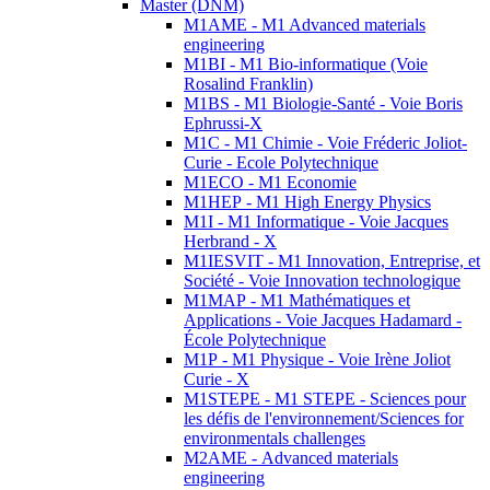
Master (DNM)
M1AME - M1 Advanced materials
engineering
M1BI - M1 Bio-informatique (Voie
Rosalind Franklin)
M1BS - M1 Biologie-Santé - Voie Boris
Ephrussi-X
M1C - M1 Chimie - Voie Fréderic Joliot-
Curie - Ecole Polytechnique
M1ECO - M1 Economie
M1HEP - M1 High Energy Physics
M1I - M1 Informatique - Voie Jacques
Herbrand - X
M1IESVIT - M1 Innovation, Entreprise, et
Société - Voie Innovation technologique
M1MAP - M1 Mathématiques et
Applications - Voie Jacques Hadamard -
École Polytechnique
M1P - M1 Physique - Voie Irène Joliot
Curie - X
M1STEPE - M1 STEPE - Sciences pour
les défis de l'environnement/Sciences for
environmentals challenges
M2AME - Advanced materials
engineering