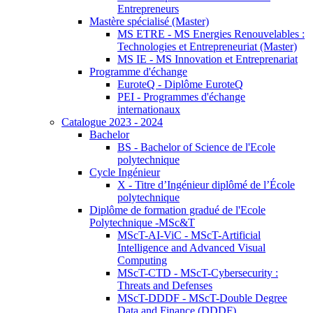
Entrepreneurs
Mastère spécialisé (Master)
MS ETRE - MS Energies Renouvelables :
Technologies et Entrepreneuriat (Master)
MS IE - MS Innovation et Entreprenariat
Programme d'échange
EuroteQ - Diplôme EuroteQ
PEI - Programmes d'échange
internationaux
Catalogue 2023 - 2024
Bachelor
BS - Bachelor of Science de l'Ecole
polytechnique
Cycle Ingénieur
X - Titre d’Ingénieur diplômé de l’École
polytechnique
Diplôme de formation gradué de l'Ecole
Polytechnique -MSc&T
MScT-AI-ViC - MScT-Artificial
Intelligence and Advanced Visual
Computing
MScT-CTD - MScT-Cybersecurity :
Threats and Defenses
MScT-DDDF - MScT-Double Degree
Data and Finance (DDDF)