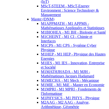
(IoT)
MScT-STEEM - MScT-Energy
Environment : Science Technology &
Management
Master (DNM)
M1APPMATH - M1 APPMS -
Mathématiques Appliquées et Statistiques
M1BIOHEA - M1 BH - Biologie et Santé
M1CHEINT - M1 CI - Chimie et
Interfaces
M1CPS - M1 CPS - Système Cyber
Physique
M1HEP - M1 HEP - Physique des Hautes
Energies
M1IES - M1 IES - Innovation, Entreprise
et Société
M1MATHJHADA - M1 MJH -
Mathématiques Jacques Hadamard
M1MECHA - M1 Mech - Mécanique
M1MIE - M1 MiE - Master en Economie
M1MPRI - M1 MPRI - Fondements de
l'Informatique
M1PHYSICS - M1 PHYS - Physique
M2AAG - M2 AAG - Analyse,
Arithmétique, Géométrie