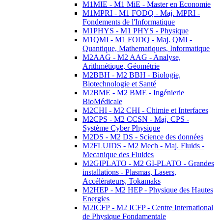
M1MIE - M1 MiE - Master en Economie
M1MPRI - M1 FODQ - Maj. MPRI -
Fondements de l'Informatique
M1PHYS - M1 PHYS - Physique
M1QMI - M1 FODQ - Maj. QMI -
Quantique, Mathematiques, Informatique
M2AAG - M2 AAG - Analyse,
Arithmétique, Géométrie
M2BBH - M2 BBH - Biologie,
Biotechnologie et Santé
M2BME - M2 BME - Ingénierie
BioMédicale
M2CHI - M2 CHI - Chimie et Interfaces
M2CPS - M2 CCSN - Maj. CPS -
Système Cyber Physique
M2DS - M2 DS - Science des données
M2FLUIDS - M2 Mech - Maj. Fluids -
Mecanique des Fluides
M2GIPLATO - M2 GI-PLATO - Grandes
installations - Plasmas, Lasers,
Accélérateurs, Tokamaks
M2HEP - M2 HEP - Physique des Hautes
Energies
M2ICFP - M2 ICFP - Centre International
de Physique Fondamentale