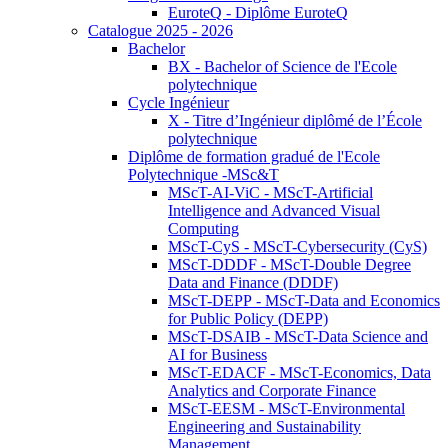
EuroteQ - Diplôme EuroteQ
Catalogue 2025 - 2026
Bachelor
BX - Bachelor of Science de l'Ecole
polytechnique
Cycle Ingénieur
X - Titre d’Ingénieur diplômé de l’École
polytechnique
Diplôme de formation gradué de l'Ecole
Polytechnique -MSc&T
MScT-AI-ViC - MScT-Artificial
Intelligence and Advanced Visual
Computing
MScT-CyS - MScT-Cybersecurity (CyS)
MScT-DDDF - MScT-Double Degree
Data and Finance (DDDF)
MScT-DEPP - MScT-Data and Economics
for Public Policy (DEPP)
MScT-DSAIB - MScT-Data Science and
AI for Business
MScT-EDACF - MScT-Economics, Data
Analytics and Corporate Finance
MScT-EESM - MScT-Environmental
Engineering and Sustainability
Management