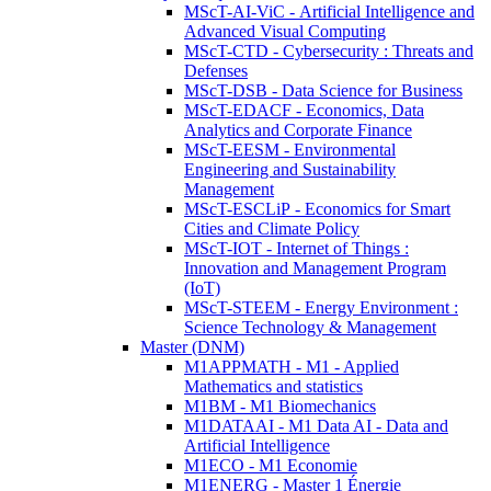
MScT-AI-ViC - Artificial Intelligence and
Advanced Visual Computing
MScT-CTD - Cybersecurity : Threats and
Defenses
MScT-DSB - Data Science for Business
MScT-EDACF - Economics, Data
Analytics and Corporate Finance
MScT-EESM - Environmental
Engineering and Sustainability
Management
MScT-ESCLiP - Economics for Smart
Cities and Climate Policy
MScT-IOT - Internet of Things :
Innovation and Management Program
(IoT)
MScT-STEEM - Energy Environment :
Science Technology & Management
Master (DNM)
M1APPMATH - M1 - Applied
Mathematics and statistics
M1BM - M1 Biomechanics
M1DATAAI - M1 Data AI - Data and
Artificial Intelligence
M1ECO - M1 Economie
M1ENERG - Master 1 Énergie