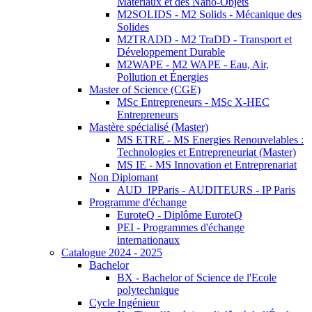
Matériaux et des Nano-Objets
M2SOLIDS - M2 Solids - Mécanique des
Solides
M2TRADD - M2 TraDD - Transport et
Développement Durable
M2WAPE - M2 WAPE - Eau, Air,
Pollution et Énergies
Master of Science (CGE)
MSc Entrepreneurs - MSc X-HEC
Entrepreneurs
Mastère spécialisé (Master)
MS ETRE - MS Energies Renouvelables :
Technologies et Entrepreneuriat (Master)
MS IE - MS Innovation et Entreprenariat
Non Diplomant
AUD_IPParis - AUDITEURS - IP Paris
Programme d'échange
EuroteQ - Diplôme EuroteQ
PEI - Programmes d'échange
internationaux
Catalogue 2024 - 2025
Bachelor
BX - Bachelor of Science de l'Ecole
polytechnique
Cycle Ingénieur