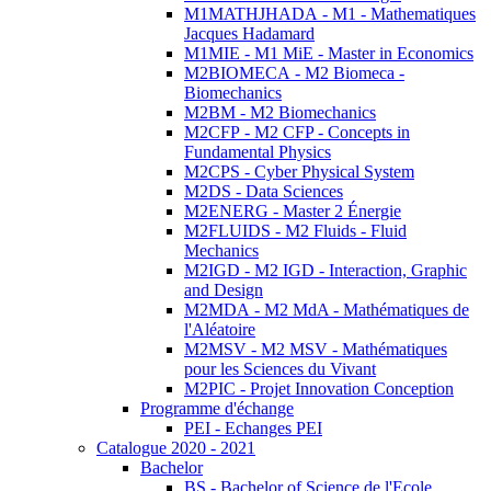
M1MATHJHADA - M1 - Mathematiques
Jacques Hadamard
M1MIE - M1 MiE - Master in Economics
M2BIOMECA - M2 Biomeca -
Biomechanics
M2BM - M2 Biomechanics
M2CFP - M2 CFP - Concepts in
Fundamental Physics
M2CPS - Cyber Physical System
M2DS - Data Sciences
M2ENERG - Master 2 Énergie
M2FLUIDS - M2 Fluids - Fluid
Mechanics
M2IGD - M2 IGD - Interaction, Graphic
and Design
M2MDA - M2 MdA - Mathématiques de
l'Aléatoire
M2MSV - M2 MSV - Mathématiques
pour les Sciences du Vivant
M2PIC - Projet Innovation Conception
Programme d'échange
PEI - Echanges PEI
Catalogue 2020 - 2021
Bachelor
BS - Bachelor of Science de l'Ecole