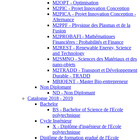
M2OPT - Optimisation
M2PIC - Projet Innovation Conception
M2PICA - Projet Innovation Conception -
Alternance
M2PPF - Physique des Plasmas et de la
Fusion
M2PROBAFI - Mathématiques
Financières : Probabilités et Finance
M2REST - Renewable Energy, Science
and Technology
M2SMNO - Sciences des Matériaux et des
nano-objets
M2TRADD - Transport et Développement
Durable - TRADD
MBIOENT - Master Bio-entrepreneur
Non Diplomant
ND - Non Diplomant
Catalogue 2018 - 2019
Bachelor
BS - Bachelor of Science de l'Ecole
polytechnique
Cycle Ingénieur
X - Diplôme d'ingénieur de l'Ecole
polytechnique
Diplôme de formation gradué de l'Ecole