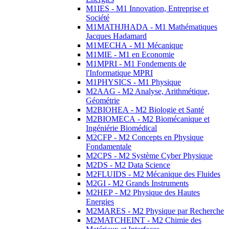
M1IES - M1 Innovation, Entreprise et
Société
M1MATHJHADA - M1 Mathématiques
Jacques Hadamard
M1MECHA - M1 Mécanique
M1MIE - M1 en Economie
M1MPRI - M1 Fondements de
l'Informatique MPRI
M1PHYSICS - M1 Physique
M2AAG - M2 Analyse, Arithmétique,
Géométrie
M2BIOHEA - M2 Biologie et Santé
M2BIOMECA - M2 Biomécanique et
Ingéniérie Biomédical
M2CFP - M2 Concepts en Physique
Fondamentale
M2CPS - M2 Système Cyber Physique
M2DS - M2 Data Science
M2FLUIDS - M2 Mécanique des Fluides
M2GI - M2 Grands Instruments
M2HEP - M2 Physique des Hautes
Energies
M2MARES - M2 Physique par Recherche
M2MATCHEINT - M2 Chimie des