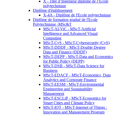
X - Titre d’Ingénieur diplômé de l’École
polytechnique
Diplôme d'établissement
X-4A - Diplôme de l'Ecole polytechnique
Diplôme de formation gradué de l'Ecole
Polytechnique -MSc&T
MScT-AI-ViC - MScT-Artificial
Intelligence and Advanced Visual
Computing
MScT-CyS - MScT-Cybersecurity (CyS)
MScT-DDDF - MScT-Double Degree
Data and Finance (DDDF)
MScT-DEPP - MScT-Data and Economics
for Public Policy (DEPP)
MScT-DSB - MScT-Data Science for
Business
MScT-EDACF - MScT-Economics, Data
Analytics and Corporate Finance
MScT-EESM - MScT-Environmental
Engineering and Sustainability
Management
MScT-ESCLiP - MScT-Economics for
Smart Cities and Climate Policy
MScT-IOT - MScT-Internet of Things :
Innovation and Management Program