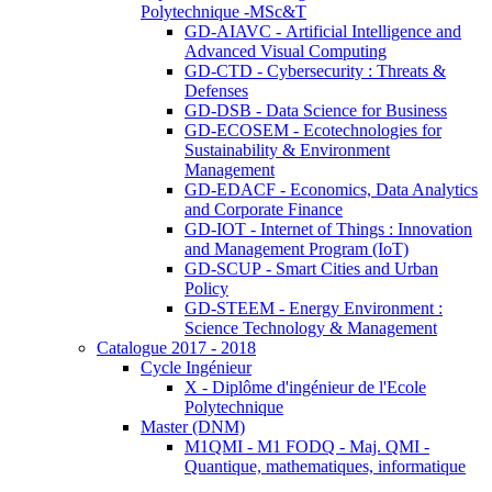
Polytechnique -MSc&T
GD-AIAVC - Artificial Intelligence and
Advanced Visual Computing
GD-CTD - Cybersecurity : Threats &
Defenses
GD-DSB - Data Science for Business
GD-ECOSEM - Ecotechnologies for
Sustainability & Environment
Management
GD-EDACF - Economics, Data Analytics
and Corporate Finance
GD-IOT - Internet of Things : Innovation
and Management Program (IoT)
GD-SCUP - Smart Cities and Urban
Policy
GD-STEEM - Energy Environment :
Science Technology & Management
Catalogue 2017 - 2018
Cycle Ingénieur
X - Diplôme d'ingénieur de l'Ecole
Polytechnique
Master (DNM)
M1QMI - M1 FODQ - Maj. QMI -
Quantique, mathematiques, informatique