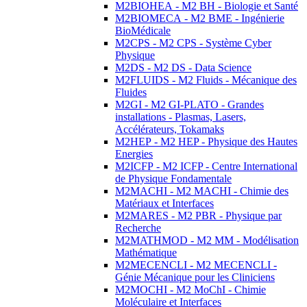
M2BIOHEA - M2 BH - Biologie et Santé
M2BIOMECA - M2 BME - Ingénierie
BioMédicale
M2CPS - M2 CPS - Système Cyber
Physique
M2DS - M2 DS - Data Science
M2FLUIDS - M2 Fluids - Mécanique des
Fluides
M2GI - M2 GI-PLATO - Grandes
installations - Plasmas, Lasers,
Accélérateurs, Tokamaks
M2HEP - M2 HEP - Physique des Hautes
Energies
M2ICFP - M2 ICFP - Centre International
de Physique Fondamentale
M2MACHI - M2 MACHI - Chimie des
Matériaux et Interfaces
M2MARES - M2 PBR - Physique par
Recherche
M2MATHMOD - M2 MM - Modélisation
Mathématique
M2MECENCLI - M2 MECENCLI -
Génie Mécanique pour les Cliniciens
M2MOCHI - M2 MoChI - Chimie
Moléculaire et Interfaces