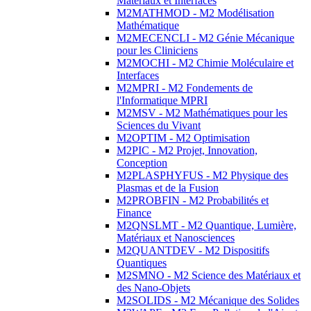
Matériaux et Interfaces
M2MATHMOD - M2 Modélisation
Mathématique
M2MECENCLI - M2 Génie Mécanique
pour les Cliniciens
M2MOCHI - M2 Chimie Moléculaire et
Interfaces
M2MPRI - M2 Fondements de
l'Informatique MPRI
M2MSV - M2 Mathématiques pour les
Sciences du Vivant
M2OPTIM - M2 Optimisation
M2PIC - M2 Projet, Innovation,
Conception
M2PLASPHYFUS - M2 Physique des
Plasmas et de la Fusion
M2PROBFIN - M2 Probabilités et
Finance
M2QNSLMT - M2 Quantique, Lumière,
Matériaux et Nanosciences
M2QUANTDEV - M2 Dispositifs
Quantiques
M2SMNO - M2 Science des Matériaux et
des Nano-Objets
M2SOLIDS - M2 Mécanique des Solides