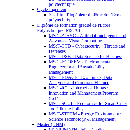
polytechnique
Cycle Ingénieur
X - Titre d’Ingénieur diplômé de l’École
polytechnique
Diplôme de formation gradué de l'Ecole
Polytechnique -MSc&T
MScT-AIAVC - Artificial Intelligence and
Advanced Visual Computing
MScT-CTD - Cybersecurity : Threats and
Defenses
MScT-DSB - Data Science for Business
MScT-ECOSEM - Environmental
Engineering and Sustainability
Management
MScT-EDACF - Economics, Data
Analytics and Corporate Finance
MScT-IOT - Internet of Things :
Innovation and Management Program
(IoT)
MScT-SCUP - Economics for Smart Cities
and Climate Policy
MScT-STEEM - Energy Environment :
Science Technology & Management
Master (DNM)
M1APPMATH - M1 - Applied