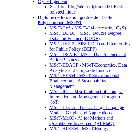
Cycle Ingénieur
X - Titre d’Ingénieur diplômé de l’École
polytechnique
Diplôme de formation gradué de l'Ecole
Polytechnique -MSc&T
MScT-CyS - MScT-Cybersecurity (CyS)
MScT-DDDF - MScT-Double Degree
Data and Finance (DDDF)
MScT-DEPP - MScT-Data and Economics
for Public Policy (DEPP)
MScT-DSAIB - MScT-Data Science and
AI for Business
MScT-EDACF - MScT-Economics, Data
Analytics and Corporate Finance
MScT-EESM - MScT-Environmental
Engineering and Sustainability
Management
MScT-IOT - MScT-Internet of Things :
Innovation and Management Program
(IoT)
MScT-LLGA - Track : Large Language
Models, Graphs and Applications
MScT-MaQI - AI for Markets and
Quantitative Investment (AI-MaQI)
MScT-STEEM - MScT-Energy