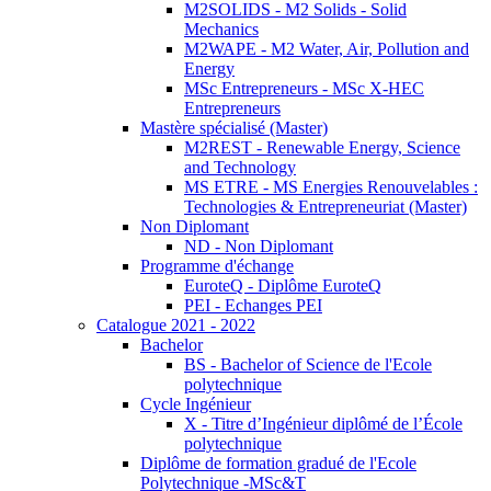
M2SOLIDS - M2 Solids - Solid
Mechanics
M2WAPE - M2 Water, Air, Pollution and
Energy
MSc Entrepreneurs - MSc X-HEC
Entrepreneurs
Mastère spécialisé (Master)
M2REST - Renewable Energy, Science
and Technology
MS ETRE - MS Energies Renouvelables :
Technologies & Entrepreneuriat (Master)
Non Diplomant
ND - Non Diplomant
Programme d'échange
EuroteQ - Diplôme EuroteQ
PEI - Echanges PEI
Catalogue 2021 - 2022
Bachelor
BS - Bachelor of Science de l'Ecole
polytechnique
Cycle Ingénieur
X - Titre d’Ingénieur diplômé de l’École
polytechnique
Diplôme de formation gradué de l'Ecole
Polytechnique -MSc&T