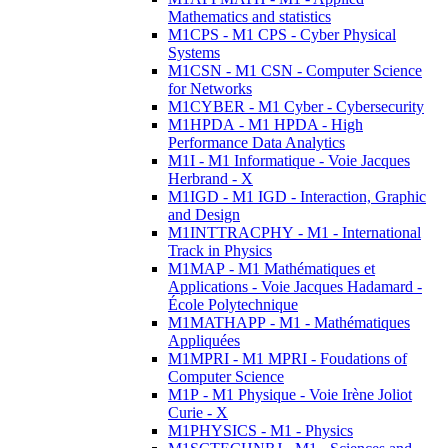
Mathematics and statistics
M1CPS - M1 CPS - Cyber Physical
Systems
M1CSN - M1 CSN - Computer Science
for Networks
M1CYBER - M1 Cyber - Cybersecurity
M1HPDA - M1 HPDA - High
Performance Data Analytics
M1I - M1 Informatique - Voie Jacques
Herbrand - X
M1IGD - M1 IGD - Interaction, Graphic
and Design
M1INTTRACPHY - M1 - International
Track in Physics
M1MAP - M1 Mathématiques et
Applications - Voie Jacques Hadamard -
École Polytechnique
M1MATHAPP - M1 - Mathématiques
Appliquées
M1MPRI - M1 MPRI - Foudations of
Computer Science
M1P - M1 Physique - Voie Irène Joliot
Curie - X
M1PHYSICS - M1 - Physics