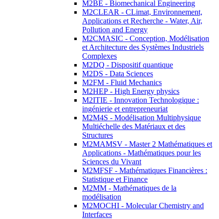
M2BE - Biomechanical Engineering
M2CLEAR - CLimat, Environnement,
Applications et Recherche - Water, Air,
Pollution and Energy
M2CMASIC - Conception, Modélisation
et Architecture des Systèmes Industriels
Complexes
M2DQ - Dispositif quantique
M2DS - Data Sciences
M2FM - Fluid Mechanics
M2HEP - High Energy physics
M2ITIE - Innovation Technologique :
ingénierie et entrepreneuriat
M2M4S - Modélisation Multiphysique
Multiéchelle des Matériaux et des
Structures
M2MAMSV - Master 2 Mathématiques et
Applications - Mathématiques pour les
Sciences du Vivant
M2MFSF - Mathématiques Financières :
Statistique et Finance
M2MM - Mathématiques de la
modélisation
M2MOCHI - Molecular Chemistry and
Interfaces