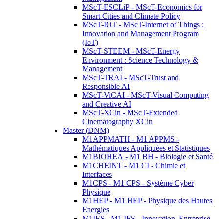
MScT-ESCLiP - MScT-Economics for
Smart Cities and Climate Policy
MScT-IOT - MScT-Internet of Things :
Innovation and Management Program
(IoT)
MScT-STEEM - MScT-Energy
Environment : Science Technology &
Management
MScT-TRAI - MScT-Trust and
Responsible AI
MScT-ViCAI - MScT-Visual Computing
and Creative AI
MScT-XCin - MScT-Extended
Cinematography XCin
Master (DNM)
M1APPMATH - M1 APPMS -
Mathématiques Appliquées et Statistiques
M1BIOHEA - M1 BH - Biologie et Santé
M1CHEINT - M1 CI - Chimie et
Interfaces
M1CPS - M1 CPS - Système Cyber
Physique
M1HEP - M1 HEP - Physique des Hautes
Energies
M1IES - M1 IES - Innovation, Entreprise