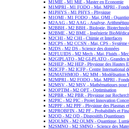
M1MIE - M1 MiE - Master en Economie
M1MPRI - M1 FODQ - Maj. MPRI - Fondeme
M1PHYS - M1 PHYS - Physique
M1QMI - M1 FODQ - Maj. QMI - Quantique
M2AAG - M2 AAG - Analyse, Arithmétique
M2BBH - M2 BBH - Biologie, Biotechnolog
M2BME - M2 BME - Ingénierie BioMédica
M2CHI - M2 CHI - Chimie et Interfaces
M2CPS - M2 CCSN - Maj. CPS - Système 
M2DS - M2 DS - Science des données
M2FLUIDS - M2 Mech - Maj. Fluids - Meca
M2GIPLATO - M2 GI-PLATO - Grandes instal
M2HEP - M2 HEP - Physique des Hautes E
M2ICFP - M2 ICFP - Centre International 
M2MATHMOD - M2 MM - Modélisation M
M2MPRI - M2 FODQ - Maj. MPRI - Fondeme
M2MSV - M2 MSV - Mathématiques pour le
M2OPTIM - M2 OPT - Optimisation
M2PBR - M2 PBR - Physique par Recherc
M2PIC - M2 PIC - Projet Innovation Conce
M2PPF - M2 PPF - Physique des Plasmas et
M2PROBFIN - M2 PF - Probabilités et Fin
M2QD - M2 QD - Dispositifs Quantiques
M2QLMN - M2 QLMN - Quantique, Lumiere
M2SMNO - M2 SMNO - Science des Materi