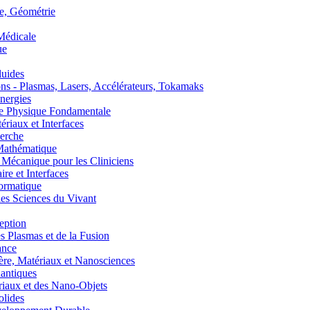
, Géométrie
édicale
ue
uides
s - Plasmas, Lasers, Accélérateurs, Tokamaks
nergies
de Physique Fondamentale
aux et Interfaces
erche
athématique
anique pour les Cliniciens
 et Interfaces
ormatique
s Sciences du Vivant
eption
lasmas et de la Fusion
ance
, Matériaux et Nanosciences
ntiques
aux et des Nano-Objets
lides