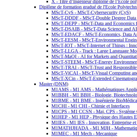
X - Titre d’Ingénieur diplômé de l’École po
Diplôme de formation gradué de l'Ecole Polytec
MScT-CyS - MScT-Cybersecurity (CyS)
MScT-DDDF - MScT-Double Degree Data 
MScT-DEPP - MScT-Data and Economics fo
MScT-DSAIB - MScT-Data Science and AI 
MScT-EDACF - MScT-Economics, Data Anal
MScT-EESM - MScT-Environmental Enginee
MScT-IOT - MScT-Internet of Things : Inn
MScT-LLGA - Track : Large Language Mode
MScT-MaQI - AI for Markets and Quantitat
MScT-STEEM - MScT-Energy Environment 
MScT-TRAI - MScT-Trust and Responsible
MScT-ViCAI - MScT-Visual Computing and
MScT-XCin - MScT-Extended Cinematogr
Master (DNM)
M1AMS - M1 AMS - Mathématiques Appliqué
M1BBH - M1 BBH - Biologie, Biotechnolog
M1BME - M1 BME - Ingénierie BioMédica
M1CHI - M1 CHI - Chimie et Interfaces
M1CPS - M1 CCSN - Maj. CPS - Système 
M1HEP - M1 HEP - Physique des Hautes E
M1IES - M1 IES - Innovation, Entreprise et
M1MATHJHADA - M1 MJH - Mathematiqu
M1MEC - M1 Mech - Mecanique