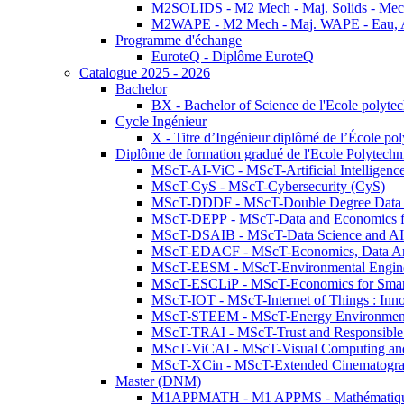
M2SOLIDS - M2 Mech - Maj. Solids - Meca
M2WAPE - M2 Mech - Maj. WAPE - Eau, Air
Programme d'échange
EuroteQ - Diplôme EuroteQ
Catalogue 2025 - 2026
Bachelor
BX - Bachelor of Science de l'Ecole polyte
Cycle Ingénieur
X - Titre d’Ingénieur diplômé de l’École po
Diplôme de formation gradué de l'Ecole Polytec
MScT-AI-ViC - MScT-Artificial Intelligen
MScT-CyS - MScT-Cybersecurity (CyS)
MScT-DDDF - MScT-Double Degree Data 
MScT-DEPP - MScT-Data and Economics fo
MScT-DSAIB - MScT-Data Science and AI 
MScT-EDACF - MScT-Economics, Data Anal
MScT-EESM - MScT-Environmental Enginee
MScT-ESCLiP - MScT-Economics for Smart 
MScT-IOT - MScT-Internet of Things : Inn
MScT-STEEM - MScT-Energy Environment 
MScT-TRAI - MScT-Trust and Responsible
MScT-ViCAI - MScT-Visual Computing and
MScT-XCin - MScT-Extended Cinematogr
Master (DNM)
M1APPMATH - M1 APPMS - Mathématiques A