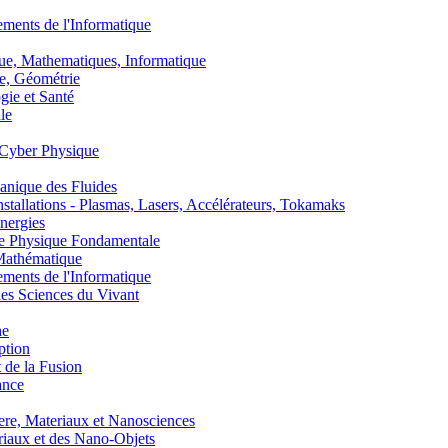
nts de l'Informatique
, Mathematiques, Informatique
, Géométrie
ie et Santé
le
Cyber Physique
nique des Fluides
lations - Plasmas, Lasers, Accélérateurs, Tokamaks
nergies
de Physique Fondamentale
athématique
nts de l'Informatique
s Sciences du Vivant
he
ption
 de la Fusion
ance
, Materiaux et Nanosciences
aux et des Nano-Objets