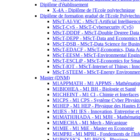
Diplôme d'établissement
X-4A - Diplôme de l'Ecole polytechnique
Diplôme de formation gradué de l'Ecole Polytec
MScT-AI-ViC - MScT-Artificial Intelligen
MScT-CyS - MScT-Cybersecurity (CyS)
MScT-DDDF - MScT-Double Degree Data 
MScT-DEPP - MScT-Data and Economics fo
MScT-DSB - MScT-Data Science for Busin
MScT-EDACF - MScT-Economics, Data Anal
MScT-EESM - MScT-Environmental Enginee
MScT-ESCLiP - MScT-Economics for Smart 
MScT-IOT - MScT-Internet of Things : Inn
MScT-STEEM - MScT-Energy Environment 
Master (DNM)
M1APPMATH - M1 APPMS - Mathématiques A
M1BIOHEA - M1 BH - Biologie et Santé
M1CHEINT - M1 CI - Chimie et Interfaces
M1CPS - M1 CPS - Système Cyber Physiq
M1HEP - M1 HEP - Physique des Hautes E
M1IES - M1 IES - Innovation, Entreprise et
M1MATHJHADA - M1 MJH - Mathématiqu
M1MECHA - M1 Mech - Mécanique
M1MIE - M1 MiE - Master en Economie
M1MPRI - M1 MPRI - Fondements de l'Inf
M1PHYSICS - M1 PHYS - Physique