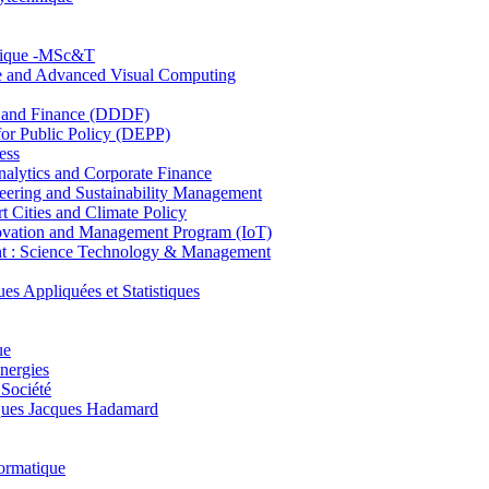
hnique -MSc&T
ce and Advanced Visual Computing
and Finance (DDDF)
r Public Policy (DEPP)
ess
ytics and Corporate Finance
ring and Sustainability Management
Cities and Climate Policy
ovation and Management Program (IoT)
: Science Technology & Management
ppliquées et Statistiques
ue
nergies
 Société
es Jacques Hadamard
ormatique