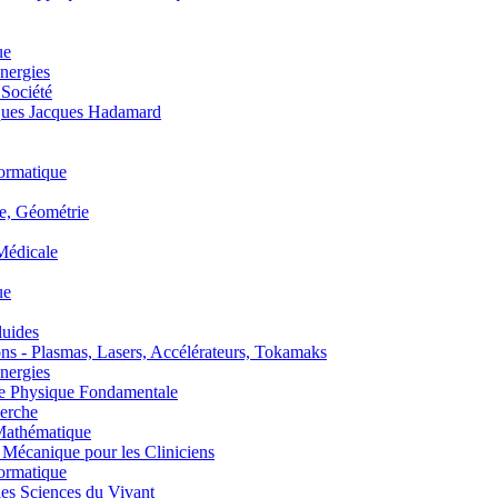
ue
nergies
 Société
es Jacques Hadamard
ormatique
, Géométrie
édicale
ue
uides
s - Plasmas, Lasers, Accélérateurs, Tokamaks
nergies
de Physique Fondamentale
erche
athématique
anique pour les Cliniciens
ormatique
s Sciences du Vivant