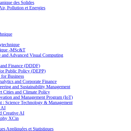
nique des Solides
, Pollution et Energies
chnique
lytechnique
hnique -MSc&T
ce and Advanced Visual Computing
and Finance (DDDF)
r Public Policy (DEPP)
for Business
ytics and Corporate Finance
ring and Sustainability Management
Cities and Climate Policy
ovation and Management Program (IoT)
: Science Technology & Management
 AI
 Creative AI
aphy XCin
ppliquées et Statistiques