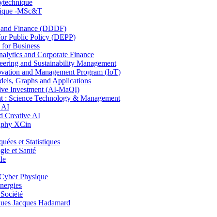
lytechnique
hnique -MSc&T
and Finance (DDDF)
r Public Policy (DEPP)
for Business
ytics and Corporate Finance
ring and Sustainability Management
ovation and Management Program (IoT)
ls, Graphs and Applications
ive Investment (AI-MaQI)
: Science Technology & Management
 AI
 Creative AI
aphy XCin
es et Statistiques
ie et Santé
le
Cyber Physique
nergies
 Société
es Jacques Hadamard