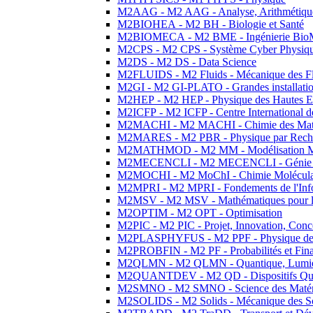
M2AAG - M2 AAG - Analyse, Arithmétique
M2BIOHEA - M2 BH - Biologie et Santé
M2BIOMECA - M2 BME - Ingénierie BioM
M2CPS - M2 CPS - Système Cyber Physiq
M2DS - M2 DS - Data Science
M2FLUIDS - M2 Fluids - Mécanique des Fl
M2GI - M2 GI-PLATO - Grandes installation
M2HEP - M2 HEP - Physique des Hautes E
M2ICFP - M2 ICFP - Centre International 
M2MACHI - M2 MACHI - Chimie des Matéri
M2MARES - M2 PBR - Physique par Rech
M2MATHMOD - M2 MM - Modélisation M
M2MECENCLI - M2 MECENCLI - Génie Méc
M2MOCHI - M2 MoChI - Chimie Moléculaire
M2MPRI - M2 MPRI - Fondements de l'Inf
M2MSV - M2 MSV - Mathématiques pour le
M2OPTIM - M2 OPT - Optimisation
M2PIC - M2 PIC - Projet, Innovation, Conc
M2PLASPHYFUS - M2 PPF - Physique des P
M2PROBFIN - M2 PF - Probabilités et Fin
M2QLMN - M2 QLMN - Quantique, Lumière
M2QUANTDEV - M2 QD - Dispositifs Qua
M2SMNO - M2 SMNO - Science des Matéri
M2SOLIDS - M2 Solids - Mécanique des So