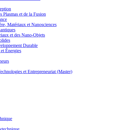
eption
lasmas et de la Fusion
ance
, Matériaux et Nanosciences
ntiques
aux et des Nano-Objets
lides
eloppement Durable
et Énergies
neurs
hnologies et Entrepreneuriat (Master)
chnique
lytechnique