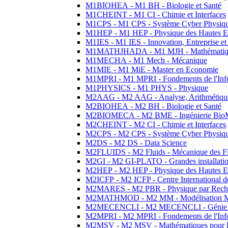
M1BIOHEA - M1 BH - Biologie et Santé
M1CHEINT - M1 CI - Chimie et Interfaces
M1CPS - M1 CPS - Système Cyber Physiq
M1HEP - M1 HEP - Physique des Hautes E
M1IES - M1 IES - Innovation, Entreprise et
M1MATHJHADA - M1 MJH - Mathématiqu
M1MECHA - M1 Mech - Mécanique
M1MIE - M1 MiE - Master en Economie
M1MPRI - M1 MPRI - Fondements de l'Inf
M1PHYSICS - M1 PHYS - Physique
M2AAG - M2 AAG - Analyse, Arithmétique
M2BIOHEA - M2 BH - Biologie et Santé
M2BIOMECA - M2 BME - Ingénierie BioM
M2CHEINT - M2 CI - Chimie et Interfaces
M2CPS - M2 CPS - Système Cyber Physiq
M2DS - M2 DS - Data Science
M2FLUIDS - M2 Fluids - Mécanique des Fl
M2GI - M2 GI-PLATO - Grandes installation
M2HEP - M2 HEP - Physique des Hautes E
M2ICFP - M2 ICFP - Centre International 
M2MARES - M2 PBR - Physique par Rech
M2MATHMOD - M2 MM - Modélisation M
M2MECENCLI - M2 MECENCLI - Génie Méc
M2MPRI - M2 MPRI - Fondements de l'Inf
M2MSV - M2 MSV - Mathématiques pour le