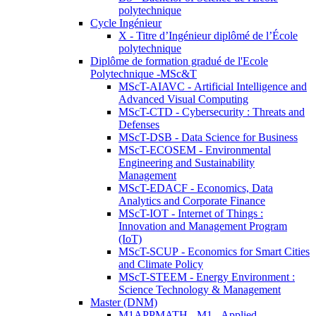
polytechnique
Cycle Ingénieur
X - Titre d’Ingénieur diplômé de l’École
polytechnique
Diplôme de formation gradué de l'Ecole
Polytechnique -MSc&T
MScT-AIAVC - Artificial Intelligence and
Advanced Visual Computing
MScT-CTD - Cybersecurity : Threats and
Defenses
MScT-DSB - Data Science for Business
MScT-ECOSEM - Environmental
Engineering and Sustainability
Management
MScT-EDACF - Economics, Data
Analytics and Corporate Finance
MScT-IOT - Internet of Things :
Innovation and Management Program
(IoT)
MScT-SCUP - Economics for Smart Cities
and Climate Policy
MScT-STEEM - Energy Environment :
Science Technology & Management
Master (DNM)
M1APPMATH - M1 - Applied