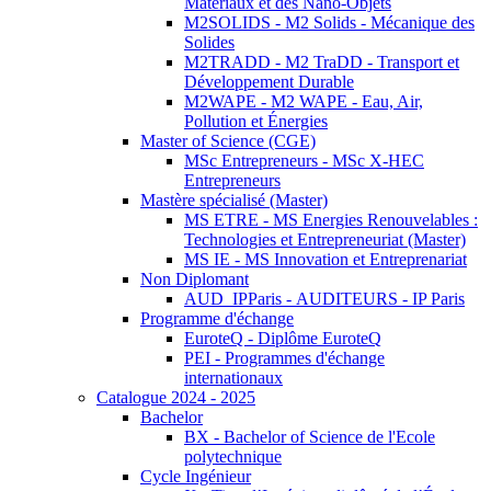
Matériaux et des Nano-Objets
M2SOLIDS - M2 Solids - Mécanique des
Solides
M2TRADD - M2 TraDD - Transport et
Développement Durable
M2WAPE - M2 WAPE - Eau, Air,
Pollution et Énergies
Master of Science (CGE)
MSc Entrepreneurs - MSc X-HEC
Entrepreneurs
Mastère spécialisé (Master)
MS ETRE - MS Energies Renouvelables :
Technologies et Entrepreneuriat (Master)
MS IE - MS Innovation et Entreprenariat
Non Diplomant
AUD_IPParis - AUDITEURS - IP Paris
Programme d'échange
EuroteQ - Diplôme EuroteQ
PEI - Programmes d'échange
internationaux
Catalogue 2024 - 2025
Bachelor
BX - Bachelor of Science de l'Ecole
polytechnique
Cycle Ingénieur