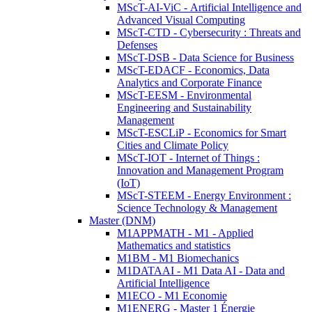
MScT-AI-ViC - Artificial Intelligence and
Advanced Visual Computing
MScT-CTD - Cybersecurity : Threats and
Defenses
MScT-DSB - Data Science for Business
MScT-EDACF - Economics, Data
Analytics and Corporate Finance
MScT-EESM - Environmental
Engineering and Sustainability
Management
MScT-ESCLiP - Economics for Smart
Cities and Climate Policy
MScT-IOT - Internet of Things :
Innovation and Management Program
(IoT)
MScT-STEEM - Energy Environment :
Science Technology & Management
Master (DNM)
M1APPMATH - M1 - Applied
Mathematics and statistics
M1BM - M1 Biomechanics
M1DATAAI - M1 Data AI - Data and
Artificial Intelligence
M1ECO - M1 Economie
M1ENERG - Master 1 Énergie