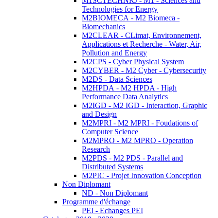
M1SCTECHNRJ - M1 - Sciences and
Technologies for Energy
M2BIOMECA - M2 Biomeca -
Biomechanics
M2CLEAR - CLimat, Environnement,
Applications et Recherche - Water, Air,
Pollution and Energy
M2CPS - Cyber Physical System
M2CYBER - M2 Cyber - Cybersecurity
M2DS - Data Sciences
M2HPDA - M2 HPDA - High
Performance Data Analytics
M2IGD - M2 IGD - Interaction, Graphic
and Design
M2MPRI - M2 MPRI - Foudations of
Computer Science
M2MPRO - M2 MPRO - Operation
Research
M2PDS - M2 PDS - Parallel and
Distributed Systems
M2PIC - Projet Innovation Conception
Non Diplomant
ND - Non Diplomant
Programme d'échange
PEI - Echanges PEI