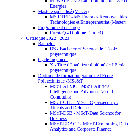
M2WAPE - M2 Eau, Pollution de l'Air et
Energies
Mastère spécialisé (Master)
MS ETRE - MS Energies Renouvelables :
Technologies et Entrepreneuriat (Master)
Programme d'échange
EuroteQ - Diplôme EuroteQ
Catalogue 2022 - 2023
Bachelor
BS - Bachelor of Science de l'Ecole
polytechnique
Cycle Ingénieur
X - Titre d’Ingénieur diplômé de l’École
polytechnique
Diplôme de formation gradué de l'Ecole
Polytechnique -MSc&T
MScT-AI-ViC - MScT-Artificial
Intelligence and Advanced Visual
Computing
MScT-CTD - MScT-Cybersecurity :
Threats and Defenses
MScT-DSB - MScT-Data Science for
Business
MScT-EDACF - MScT-Economics, Data
Analytics and Corporate Finance