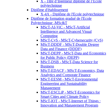
X - Titre d’Ingénieur diplômé de l’École
polytechnique
Diplôme d'établissement
X-4A - Diplôme de l'Ecole polytechnique
Diplôme de formation gradué de l'Ecole
Polytechnique -MSc&T
MScT-AI-ViC - MScT-Artificial
Intelligence and Advanced Visual
Computing
MScT-CyS - MScT-Cybersecurity (CyS)
MScT-DDDF - MScT-Double Degree
Data and Finance (DDDF)
MScT-DEPP - MScT-Data and Economics
for Public Policy (DEPP)
MScT-DSB - MScT-Data Science for
Business
MScT-EDACF - MScT-Economics, Data
Analytics and Corporate Finance
MScT-EESM - MScT-Environmental
Engineering and Sustainability
Management
MScT-ESCLiP - MScT-Economics for
Smart Cities and Climate Policy
MScT-IOT - MScT-Internet of Things :
Innovation and Management Program