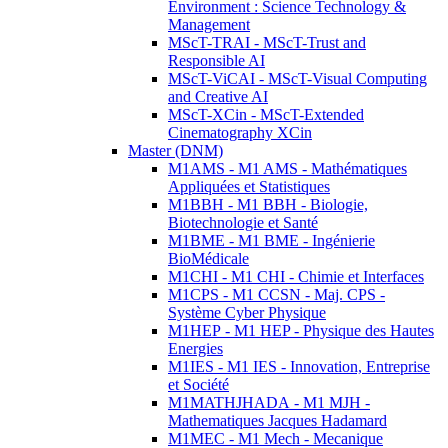
Environment : Science Technology &
Management
MScT-TRAI - MScT-Trust and
Responsible AI
MScT-ViCAI - MScT-Visual Computing
and Creative AI
MScT-XCin - MScT-Extended
Cinematography XCin
Master (DNM)
M1AMS - M1 AMS - Mathématiques
Appliquées et Statistiques
M1BBH - M1 BBH - Biologie,
Biotechnologie et Santé
M1BME - M1 BME - Ingénierie
BioMédicale
M1CHI - M1 CHI - Chimie et Interfaces
M1CPS - M1 CCSN - Maj. CPS -
Système Cyber Physique
M1HEP - M1 HEP - Physique des Hautes
Energies
M1IES - M1 IES - Innovation, Entreprise
et Société
M1MATHJHADA - M1 MJH -
Mathematiques Jacques Hadamard
M1MEC - M1 Mech - Mecanique