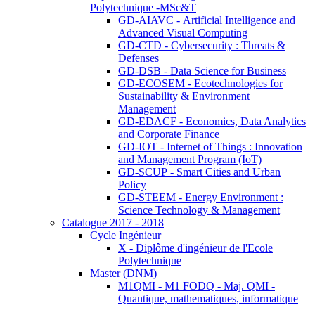
Polytechnique -MSc&T
GD-AIAVC - Artificial Intelligence and
Advanced Visual Computing
GD-CTD - Cybersecurity : Threats &
Defenses
GD-DSB - Data Science for Business
GD-ECOSEM - Ecotechnologies for
Sustainability & Environment
Management
GD-EDACF - Economics, Data Analytics
and Corporate Finance
GD-IOT - Internet of Things : Innovation
and Management Program (IoT)
GD-SCUP - Smart Cities and Urban
Policy
GD-STEEM - Energy Environment :
Science Technology & Management
Catalogue 2017 - 2018
Cycle Ingénieur
X - Diplôme d'ingénieur de l'Ecole
Polytechnique
Master (DNM)
M1QMI - M1 FODQ - Maj. QMI -
Quantique, mathematiques, informatique