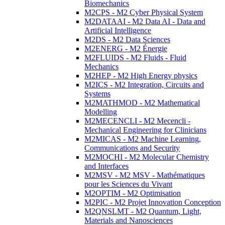
Biomechanics
M2CPS - M2 Cyber Physical System
M2DATAAI - M2 Data AI - Data and
Artificial Intelligence
M2DS - M2 Data Sciences
M2ENERG - M2 Énergie
M2FLUIDS - M2 Fluids - Fluid
Mechanics
M2HEP - M2 High Energy physics
M2ICS - M2 Integration, Circuits and
Systems
M2MATHMOD - M2 Mathematical
Modelling
M2MECENCLI - M2 Mecencli -
Mechanical Engineering for Clinicians
M2MICAS - M2 Machine Learning,
Communications and Security
M2MOCHI - M2 Molecular Chemistry
and Interfaces
M2MSV - M2 MSV - Mathématiques
pour les Sciences du Vivant
M2OPTIM - M2 Optimisation
M2PIC - M2 Projet Innovation Conception
M2QNSLMT - M2 Quantum, Light,
Materials and Nanosciences