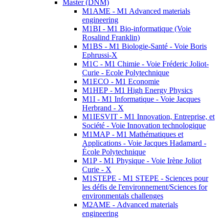
Master (DNM)
M1AME - M1 Advanced materials
engineering
M1BI - M1 Bio-informatique (Voie
Rosalind Franklin)
M1BS - M1 Biologie-Santé - Voie Boris
Ephrussi-X
M1C - M1 Chimie - Voie Fréderic Joliot-
Curie - Ecole Polytechnique
M1ECO - M1 Economie
M1HEP - M1 High Energy Physics
M1I - M1 Informatique - Voie Jacques
Herbrand - X
M1IESVIT - M1 Innovation, Entreprise, et
Société - Voie Innovation technologique
M1MAP - M1 Mathématiques et
Applications - Voie Jacques Hadamard -
École Polytechnique
M1P - M1 Physique - Voie Irène Joliot
Curie - X
M1STEPE - M1 STEPE - Sciences pour
les défis de l'environnement/Sciences for
environmentals challenges
M2AME - Advanced materials
engineering