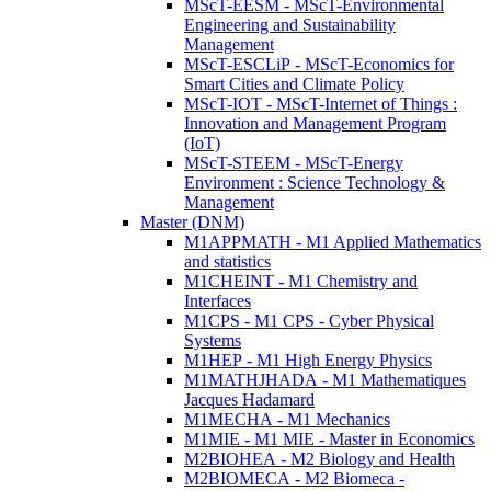
MScT-EESM - MScT-Environmental
Engineering and Sustainability
Management
MScT-ESCLiP - MScT-Economics for
Smart Cities and Climate Policy
MScT-IOT - MScT-Internet of Things :
Innovation and Management Program
(IoT)
MScT-STEEM - MScT-Energy
Environment : Science Technology &
Management
Master (DNM)
M1APPMATH - M1 Applied Mathematics
and statistics
M1CHEINT - M1 Chemistry and
Interfaces
M1CPS - M1 CPS - Cyber Physical
Systems
M1HEP - M1 High Energy Physics
M1MATHJHADA - M1 Mathematiques
Jacques Hadamard
M1MECHA - M1 Mechanics
M1MIE - M1 MIE - Master in Economics
M2BIOHEA - M2 Biology and Health
M2BIOMECA - M2 Biomeca -