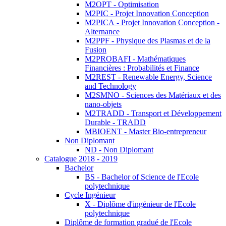
M2OPT - Optimisation
M2PIC - Projet Innovation Conception
M2PICA - Projet Innovation Conception -
Alternance
M2PPF - Physique des Plasmas et de la
Fusion
M2PROBAFI - Mathématiques
Financières : Probabilités et Finance
M2REST - Renewable Energy, Science
and Technology
M2SMNO - Sciences des Matériaux et des
nano-objets
M2TRADD - Transport et Développement
Durable - TRADD
MBIOENT - Master Bio-entrepreneur
Non Diplomant
ND - Non Diplomant
Catalogue 2018 - 2019
Bachelor
BS - Bachelor of Science de l'Ecole
polytechnique
Cycle Ingénieur
X - Diplôme d'ingénieur de l'Ecole
polytechnique
Diplôme de formation gradué de l'Ecole