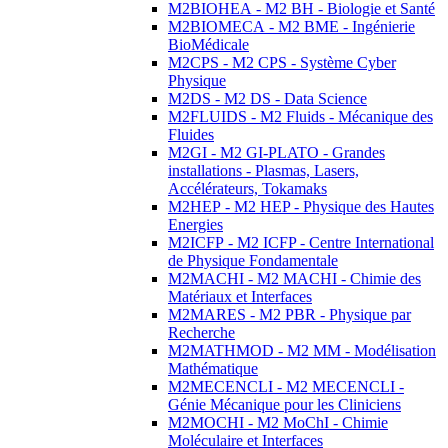
M2BIOHEA - M2 BH - Biologie et Santé
M2BIOMECA - M2 BME - Ingénierie
BioMédicale
M2CPS - M2 CPS - Système Cyber
Physique
M2DS - M2 DS - Data Science
M2FLUIDS - M2 Fluids - Mécanique des
Fluides
M2GI - M2 GI-PLATO - Grandes
installations - Plasmas, Lasers,
Accélérateurs, Tokamaks
M2HEP - M2 HEP - Physique des Hautes
Energies
M2ICFP - M2 ICFP - Centre International
de Physique Fondamentale
M2MACHI - M2 MACHI - Chimie des
Matériaux et Interfaces
M2MARES - M2 PBR - Physique par
Recherche
M2MATHMOD - M2 MM - Modélisation
Mathématique
M2MECENCLI - M2 MECENCLI -
Génie Mécanique pour les Cliniciens
M2MOCHI - M2 MoChI - Chimie
Moléculaire et Interfaces