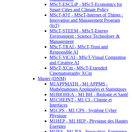
MScT-ESCLiP - MScT-Economics for
Smart Cities and Climate Policy
MScT-IOT - MScT-Internet of Things :
Innovation and Management Program
(IoT)
MScT-STEEM - MScT-Energy
Environment : Science Technology &
Management
MScT-TRAI - MScT-Trust and
Responsible AI
MScT-ViCAI - MScT-Visual Computing
and Creative AI
MScT-XCin - MScT-Extended
Cinematography XCin
Master (DNM)
M1APPMATH - M1 APPMS -
Mathématiques Appliquées et Statistiques
M1BIOHEA - M1 BH - Biologie et Santé
M1CHEINT - M1 CI - Chimie et
Interfaces
M1CPS - M1 CPS - Système Cyber
Physique
M1HEP - M1 HEP - Physique des Hautes
Energies
M1IES - M1 IES - Innovation, Entreprise