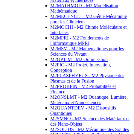
Matériaux et Interfaces
M2MATHMOD - M2 Modélisation
Mathématique
M2MECENCLI - M2 Génie Mécanique
pour les Cliniciens
M2MOCHI - M2 Chimie Moléculaire et
Interfaces
M2MPRI - M2 Fondements de
l'Informatique MPRI
M2MSV - M2 Mathématiques pour les
Sciences du Vivant
M2OPTIM - M2 Optimisation
M2PIC - M2 Projet, Innovation,
Conception
M2PLASPHYFUS - M2 Physique des
Plasmas et de la Fusion
M2PROBFIN - M2 Probabilités et
Finance
M2QNSLMT - M2 Quantique, Lumière,
Matériaux et Nanosciences
M2QUANTDEV - M2 Dispositifs
Quantiques
M2SMNO - M2 Science des Matériaux et
des Nano-Objets
M2SOLIDS - M2 Mécanique des Solides