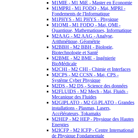
M1MIE - M1 MiE - Master en Economie
M1MPRI - M1 FODQ - Maj. MPRI -
Fondements de l'Informatique
M1PHYS - M1 PHYS - Physique
M1QMI - M1 FODQ - Maj. QMI -
Quantique, Mathematiques, Informatique
M2AAG - M2 AAG - Analyse,
Arithmétique, Géométrie
M2BBH - M2 BBH - Biologie,
Biotechnologie et Santé
M2BME - M2 BME - Ingénierie
BioMédicale
M2CHI - M2 CHI - Chimie et Interfaces
M2CPS - M2 CCSN - Maj. CPS -
Système Cyber Physique
M2DS - M2 DS - Science des données
M2FLUIDS - M2 Mech - Maj. Fluids -
Mecanique des Fluides
M2GIPLATO - M2 GI-PLATO - Grandes
installations - Plasmas, Lasers,
Accélérateurs, Tokamaks
M2HEP - M2 HEP - Physique des Hautes
Energies
M2ICFP - M2 ICFP - Centre International
de Physique Fondamentale