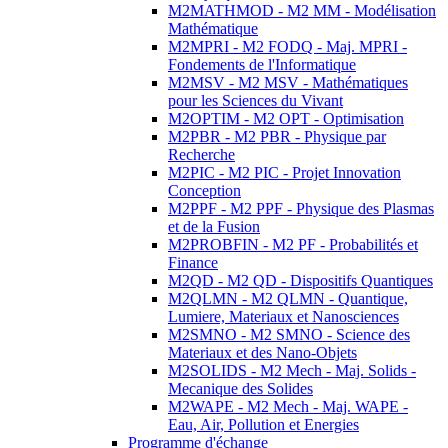
M2MATHMOD - M2 MM - Modélisation
Mathématique
M2MPRI - M2 FODQ - Maj. MPRI -
Fondements de l'Informatique
M2MSV - M2 MSV - Mathématiques
pour les Sciences du Vivant
M2OPTIM - M2 OPT - Optimisation
M2PBR - M2 PBR - Physique par
Recherche
M2PIC - M2 PIC - Projet Innovation
Conception
M2PPF - M2 PPF - Physique des Plasmas
et de la Fusion
M2PROBFIN - M2 PF - Probabilités et
Finance
M2QD - M2 QD - Dispositifs Quantiques
M2QLMN - M2 QLMN - Quantique,
Lumiere, Materiaux et Nanosciences
M2SMNO - M2 SMNO - Science des
Materiaux et des Nano-Objets
M2SOLIDS - M2 Mech - Maj. Solids -
Mecanique des Solides
M2WAPE - M2 Mech - Maj. WAPE -
Eau, Air, Pollution et Energies
Programme d'échange