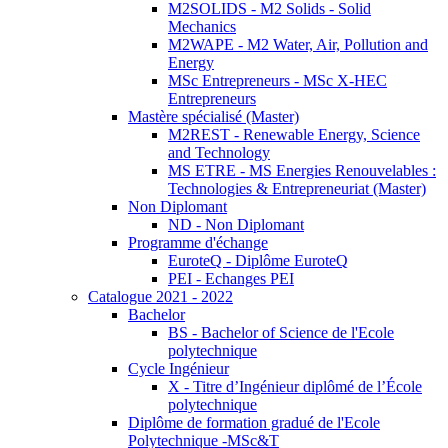
M2SOLIDS - M2 Solids - Solid
Mechanics
M2WAPE - M2 Water, Air, Pollution and
Energy
MSc Entrepreneurs - MSc X-HEC
Entrepreneurs
Mastère spécialisé (Master)
M2REST - Renewable Energy, Science
and Technology
MS ETRE - MS Energies Renouvelables :
Technologies & Entrepreneuriat (Master)
Non Diplomant
ND - Non Diplomant
Programme d'échange
EuroteQ - Diplôme EuroteQ
PEI - Echanges PEI
Catalogue 2021 - 2022
Bachelor
BS - Bachelor of Science de l'Ecole
polytechnique
Cycle Ingénieur
X - Titre d’Ingénieur diplômé de l’École
polytechnique
Diplôme de formation gradué de l'Ecole
Polytechnique -MSc&T