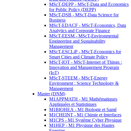
MScT-DEPP - MScT-Data and Economics
for Public Policy (DEPP)
MScT-DSB - MScT-Data Science for
Business
MScT-EDACF - MScT-Economics, Data
Analytics and Corporate Finance
MScT-EESM - MScT-Environmental
Engineering and Sustainability
Management
MScT-ESCLiP - MScT-Economics for
Smart Cities and Climate Policy
MScT-IOT - MScT-Internet of Things :
Innovation and Management Program
(IoT)
MScT-STEEM - MScT-Energy
Environment : Science Technology &
Management
Master (DNM)
M1APPMATH - M1 Mathématiques
Appliquées et Statistiques
M1BIOHEA - M1 Biologie et Santé
M1CHEINT - M1 Chimie et Interfaces
M1CPS - M1 Système Cyber Physique
M1HEP - M1 Physique des Hautes
Energies