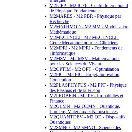
Energies
M2ICFP - M2 ICFP - Centre International
de Physique Fondamentale
M2MARES - M2 PBR - Physique par
Recherche
M2MATHMOD - M2 MM - Modélisation
Mathématique
M2MECENCLI - M2 MECENCLI -
Génie Mécanique pour les Cliniciens
M2MPRI - M2 MPRI - Fondements de
l'Informatique
M2MSV - M2 MSV - Mathématiques
pour les Sciences du Vivant
M2OPTIM - M2 OPT - Optimisation
M2PIC - M2 PIC - Projet, Innovation,
Conception
M2PLASPHYFUS - M2 PPF - Physique
des Plasmas et de la Fusion
M2PROBFIN - M2 PF - Probabilités et
Finance
M2QLMN - M2 QLMN - Quantique,
Lumière, Matériaux et Nanosciences
M2QUANTDEV - M2 QD - Dispositifs
Quantiques
M2SMNO - M2 SMNO - Science des