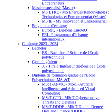
Entrepreneurs
Mastère spécialisé (Master)
MS ETRE - MS Energies Renouvelables :
Technologies et Entrepreneuriat (Master)
MS IE - MS Innovation et Entreprenariat
Programme d'échange
EuroteQ - Diplôme EuroteQ
PEI - Programmes d'échange
internationaux
Catalogue 2023 - 2024
Bachelor
BS - Bachelor of Science de l'Ecole
polytechnique
Cycle Ingénieur
X - Titre d’Ingénieur diplômé de l’École
polytechnique
Diplôme de formation gradué de l'Ecole
Polytechnique -MSc&T
MScT-AI-ViC - MScT-Artificial
Intelligence and Advanced Visual
Computing
MScT-CTD - MScT-Cybersecurity :
Threats and Defenses
MScT-DDDF - MScT-Double Degree
Data and Finance (DDDF)