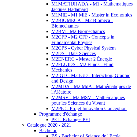
M1MATHJHADA - M1 - Mathematiques
Jacques Hadamard
M1MIE - M1 MiE - Master in Economics
M2BIOMECA - M2 Biomeca -
Biomechanics
M2BM - M2 Biomechanics
M2CFP - M2 CFP - Concepts in
Fundamental Physics
M2CPS - Cyber Physical System
M2DS - Data Sciences
M2ENERG - Master 2 Énergie
M2FLUIDS - M2 Fluids - Fluid
Mechanics
M2IGD - M2 IGD - Interaction, Graphic
and Design
M2MDA - M2 MdA - Mathématiques de
l'Aléatoire
M2MSV - M2 MSV - Mathématiques
pour les Sciences du Vivant
M2PIC - Projet Innovation Conception
Programme d'échange
PEI - Echanges PEI
Catalogue 2020 - 2021
Bachelor
BS - Bachelor of Science de l'Ecole