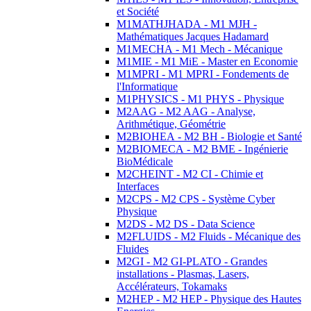
et Société
M1MATHJHADA - M1 MJH -
Mathématiques Jacques Hadamard
M1MECHA - M1 Mech - Mécanique
M1MIE - M1 MiE - Master en Economie
M1MPRI - M1 MPRI - Fondements de
l'Informatique
M1PHYSICS - M1 PHYS - Physique
M2AAG - M2 AAG - Analyse,
Arithmétique, Géométrie
M2BIOHEA - M2 BH - Biologie et Santé
M2BIOMECA - M2 BME - Ingénierie
BioMédicale
M2CHEINT - M2 CI - Chimie et
Interfaces
M2CPS - M2 CPS - Système Cyber
Physique
M2DS - M2 DS - Data Science
M2FLUIDS - M2 Fluids - Mécanique des
Fluides
M2GI - M2 GI-PLATO - Grandes
installations - Plasmas, Lasers,
Accélérateurs, Tokamaks
M2HEP - M2 HEP - Physique des Hautes