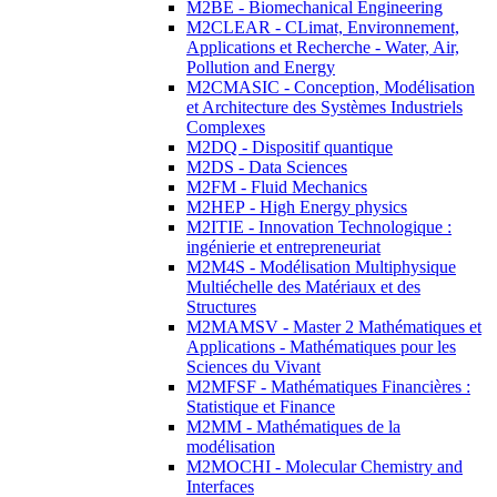
M2BE - Biomechanical Engineering
M2CLEAR - CLimat, Environnement,
Applications et Recherche - Water, Air,
Pollution and Energy
M2CMASIC - Conception, Modélisation
et Architecture des Systèmes Industriels
Complexes
M2DQ - Dispositif quantique
M2DS - Data Sciences
M2FM - Fluid Mechanics
M2HEP - High Energy physics
M2ITIE - Innovation Technologique :
ingénierie et entrepreneuriat
M2M4S - Modélisation Multiphysique
Multiéchelle des Matériaux et des
Structures
M2MAMSV - Master 2 Mathématiques et
Applications - Mathématiques pour les
Sciences du Vivant
M2MFSF - Mathématiques Financières :
Statistique et Finance
M2MM - Mathématiques de la
modélisation
M2MOCHI - Molecular Chemistry and
Interfaces