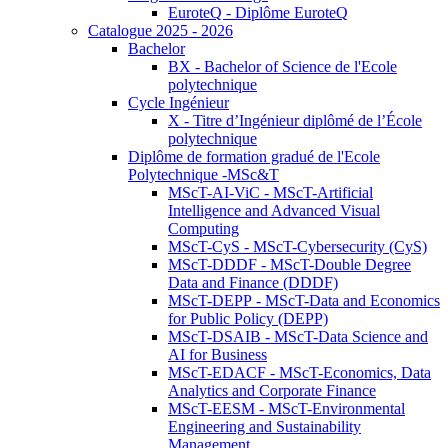
EuroteQ - Diplôme EuroteQ
Catalogue 2025 - 2026
Bachelor
BX - Bachelor of Science de l'Ecole
polytechnique
Cycle Ingénieur
X - Titre d’Ingénieur diplômé de l’École
polytechnique
Diplôme de formation gradué de l'Ecole
Polytechnique -MSc&T
MScT-AI-ViC - MScT-Artificial
Intelligence and Advanced Visual
Computing
MScT-CyS - MScT-Cybersecurity (CyS)
MScT-DDDF - MScT-Double Degree
Data and Finance (DDDF)
MScT-DEPP - MScT-Data and Economics
for Public Policy (DEPP)
MScT-DSAIB - MScT-Data Science and
AI for Business
MScT-EDACF - MScT-Economics, Data
Analytics and Corporate Finance
MScT-EESM - MScT-Environmental
Engineering and Sustainability
Management