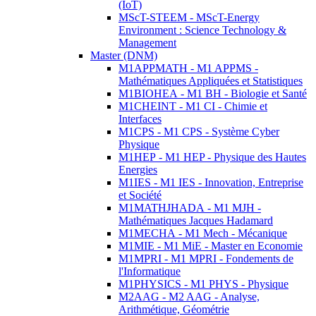
(IoT)
MScT-STEEM - MScT-Energy
Environment : Science Technology &
Management
Master (DNM)
M1APPMATH - M1 APPMS -
Mathématiques Appliquées et Statistiques
M1BIOHEA - M1 BH - Biologie et Santé
M1CHEINT - M1 CI - Chimie et
Interfaces
M1CPS - M1 CPS - Système Cyber
Physique
M1HEP - M1 HEP - Physique des Hautes
Energies
M1IES - M1 IES - Innovation, Entreprise
et Société
M1MATHJHADA - M1 MJH -
Mathématiques Jacques Hadamard
M1MECHA - M1 Mech - Mécanique
M1MIE - M1 MiE - Master en Economie
M1MPRI - M1 MPRI - Fondements de
l'Informatique
M1PHYSICS - M1 PHYS - Physique
M2AAG - M2 AAG - Analyse,
Arithmétique, Géométrie