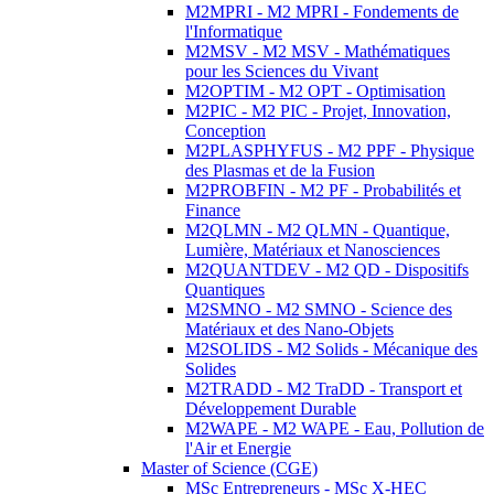
M2MPRI - M2 MPRI - Fondements de
l'Informatique
M2MSV - M2 MSV - Mathématiques
pour les Sciences du Vivant
M2OPTIM - M2 OPT - Optimisation
M2PIC - M2 PIC - Projet, Innovation,
Conception
M2PLASPHYFUS - M2 PPF - Physique
des Plasmas et de la Fusion
M2PROBFIN - M2 PF - Probabilités et
Finance
M2QLMN - M2 QLMN - Quantique,
Lumière, Matériaux et Nanosciences
M2QUANTDEV - M2 QD - Dispositifs
Quantiques
M2SMNO - M2 SMNO - Science des
Matériaux et des Nano-Objets
M2SOLIDS - M2 Solids - Mécanique des
Solides
M2TRADD - M2 TraDD - Transport et
Développement Durable
M2WAPE - M2 WAPE - Eau, Pollution de
l'Air et Energie
Master of Science (CGE)
MSc Entrepreneurs - MSc X-HEC