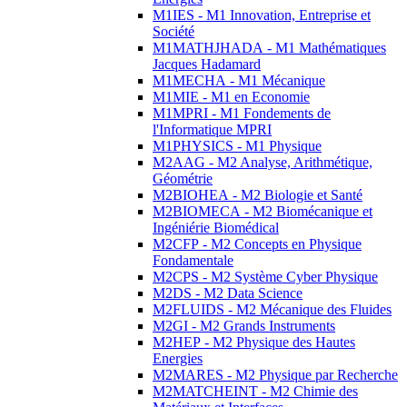
M1IES - M1 Innovation, Entreprise et
Société
M1MATHJHADA - M1 Mathématiques
Jacques Hadamard
M1MECHA - M1 Mécanique
M1MIE - M1 en Economie
M1MPRI - M1 Fondements de
l'Informatique MPRI
M1PHYSICS - M1 Physique
M2AAG - M2 Analyse, Arithmétique,
Géométrie
M2BIOHEA - M2 Biologie et Santé
M2BIOMECA - M2 Biomécanique et
Ingéniérie Biomédical
M2CFP - M2 Concepts en Physique
Fondamentale
M2CPS - M2 Système Cyber Physique
M2DS - M2 Data Science
M2FLUIDS - M2 Mécanique des Fluides
M2GI - M2 Grands Instruments
M2HEP - M2 Physique des Hautes
Energies
M2MARES - M2 Physique par Recherche
M2MATCHEINT - M2 Chimie des