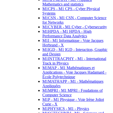
Mathematics and statistics
M1CPS - M1 CPS - Cyber Physical
Systems
M1CSN - M1 CSN - Computer Science
for Networks
M1CYBER - M1 Cyber - Cybersecurity
M1HPDA - M1 HPDA - High
Performance Data Analytics
M1I - M1 Informatique - Voie Jacques
Herbrand - X
M1IGD - M1 IGD - Interaction, Graphic
and Design
M1INTTRACPHY - M1 - International
Track in Physics
M1MAP - M1 Mathématiques et
Applications - Voie Jacques Hadamard -
École Polytechnique
M1MATHAPP - M1 - Mathématiques
Appliquées
M1MPRI - M1 MPRI - Foudations of
Computer Science
M1P - M1 Physique - Voie Irène Joliot
Curie - X
M1PHYSICS - M1 - Physics