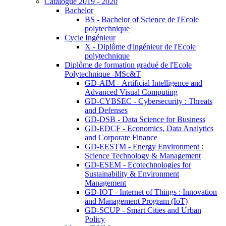
Catalogue 2019 - 2020
Bachelor
BS - Bachelor of Science de l'Ecole
polytechnique
Cycle Ingénieur
X - Diplôme d'ingénieur de l'Ecole
polytechnique
Diplôme de formation gradué de l'Ecole
Polytechnique -MSc&T
GD-AIM - Artificial Intelligence and
Advanced Visual Computing
GD-CYBSEC - Cybersecurity : Threats
and Defenses
GD-DSB - Data Science for Business
GD-EDCF - Economics, Data Analytics
and Corporate Finance
GD-EESTM - Energy Environment :
Science Technology & Management
GD-ESEM - Ecotechnologies for
Sustainability & Environment
Management
GD-IOT - Internet of Things : Innovation
and Management Program (IoT)
GD-SCUP - Smart Cities and Urban
Policy