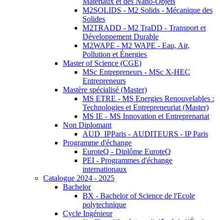
Matériaux et des Nano-Objets
M2SOLIDS - M2 Solids - Mécanique des
Solides
M2TRADD - M2 TraDD - Transport et
Développement Durable
M2WAPE - M2 WAPE - Eau, Air,
Pollution et Énergies
Master of Science (CGE)
MSc Entrepreneurs - MSc X-HEC
Entrepreneurs
Mastère spécialisé (Master)
MS ETRE - MS Energies Renouvelables :
Technologies et Entrepreneuriat (Master)
MS IE - MS Innovation et Entreprenariat
Non Diplomant
AUD_IPParis - AUDITEURS - IP Paris
Programme d'échange
EuroteQ - Diplôme EuroteQ
PEI - Programmes d'échange
internationaux
Catalogue 2024 - 2025
Bachelor
BX - Bachelor of Science de l'Ecole
polytechnique
Cycle Ingénieur