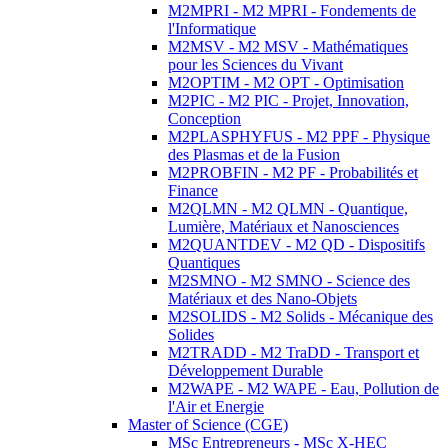
M2MPRI - M2 MPRI - Fondements de
l'Informatique
M2MSV - M2 MSV - Mathématiques
pour les Sciences du Vivant
M2OPTIM - M2 OPT - Optimisation
M2PIC - M2 PIC - Projet, Innovation,
Conception
M2PLASPHYFUS - M2 PPF - Physique
des Plasmas et de la Fusion
M2PROBFIN - M2 PF - Probabilités et
Finance
M2QLMN - M2 QLMN - Quantique,
Lumière, Matériaux et Nanosciences
M2QUANTDEV - M2 QD - Dispositifs
Quantiques
M2SMNO - M2 SMNO - Science des
Matériaux et des Nano-Objets
M2SOLIDS - M2 Solids - Mécanique des
Solides
M2TRADD - M2 TraDD - Transport et
Développement Durable
M2WAPE - M2 WAPE - Eau, Pollution de
l'Air et Energie
Master of Science (CGE)
MSc Entrepreneurs - MSc X-HEC