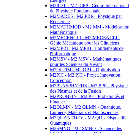
Energies
M2ICFP - M2 ICFP - Centre International
de Physique Fondamentale
M2MARES - M2 PBR - Physique par
Recherche
M2MATHMOD - M2 MM - Modélisation
Mathématique
M2MECENCLI - M2 MECENCLI -
Génie Mécanique pour les Cliniciens
M2MPRI - M2 MPRI - Fondements de
l'Informatique
M2MSV - M2 MSV - Mathématiques
pour les Sciences du Vivant
M2OPTIM - M2 OPT - Optimisation
M2PIC - M2 PIC - Projet, Innovation,
Conception
M2PLASPHYFUS - M2 PPF - Physique
des Plasmas et de la Fusion
M2PROBFIN - M2 PF - Probabilités et
Finance
M2QLMN - M2 QLMN - Quantique,
Lumière, Matériaux et Nanosciences
M2QUANTDEV - M2 QD - Dispositifs
Quantiques
M2SMNO - M2 SMNO - Science des