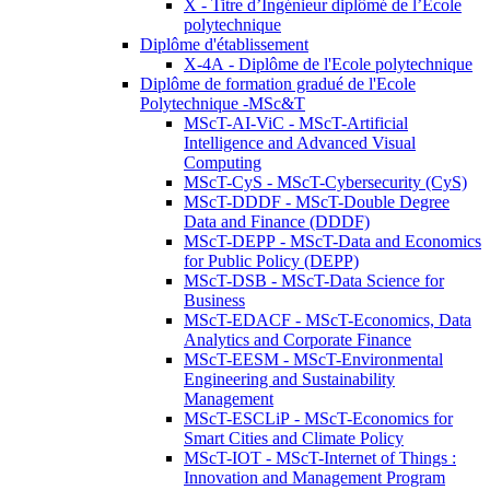
X - Titre d’Ingénieur diplômé de l’École
polytechnique
Diplôme d'établissement
X-4A - Diplôme de l'Ecole polytechnique
Diplôme de formation gradué de l'Ecole
Polytechnique -MSc&T
MScT-AI-ViC - MScT-Artificial
Intelligence and Advanced Visual
Computing
MScT-CyS - MScT-Cybersecurity (CyS)
MScT-DDDF - MScT-Double Degree
Data and Finance (DDDF)
MScT-DEPP - MScT-Data and Economics
for Public Policy (DEPP)
MScT-DSB - MScT-Data Science for
Business
MScT-EDACF - MScT-Economics, Data
Analytics and Corporate Finance
MScT-EESM - MScT-Environmental
Engineering and Sustainability
Management
MScT-ESCLiP - MScT-Economics for
Smart Cities and Climate Policy
MScT-IOT - MScT-Internet of Things :
Innovation and Management Program