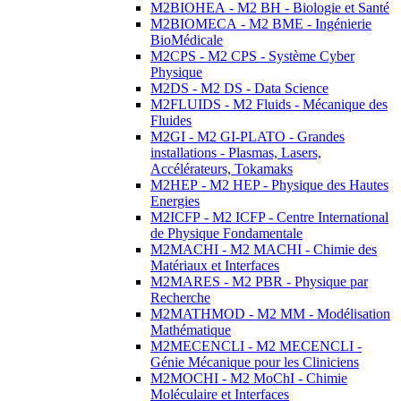
M2BIOHEA - M2 BH - Biologie et Santé
M2BIOMECA - M2 BME - Ingénierie
BioMédicale
M2CPS - M2 CPS - Système Cyber
Physique
M2DS - M2 DS - Data Science
M2FLUIDS - M2 Fluids - Mécanique des
Fluides
M2GI - M2 GI-PLATO - Grandes
installations - Plasmas, Lasers,
Accélérateurs, Tokamaks
M2HEP - M2 HEP - Physique des Hautes
Energies
M2ICFP - M2 ICFP - Centre International
de Physique Fondamentale
M2MACHI - M2 MACHI - Chimie des
Matériaux et Interfaces
M2MARES - M2 PBR - Physique par
Recherche
M2MATHMOD - M2 MM - Modélisation
Mathématique
M2MECENCLI - M2 MECENCLI -
Génie Mécanique pour les Cliniciens
M2MOCHI - M2 MoChI - Chimie
Moléculaire et Interfaces