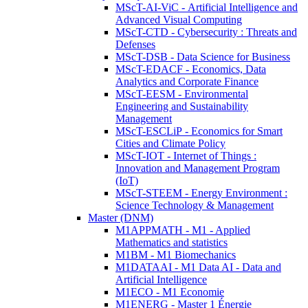
MScT-AI-ViC - Artificial Intelligence and
Advanced Visual Computing
MScT-CTD - Cybersecurity : Threats and
Defenses
MScT-DSB - Data Science for Business
MScT-EDACF - Economics, Data
Analytics and Corporate Finance
MScT-EESM - Environmental
Engineering and Sustainability
Management
MScT-ESCLiP - Economics for Smart
Cities and Climate Policy
MScT-IOT - Internet of Things :
Innovation and Management Program
(IoT)
MScT-STEEM - Energy Environment :
Science Technology & Management
Master (DNM)
M1APPMATH - M1 - Applied
Mathematics and statistics
M1BM - M1 Biomechanics
M1DATAAI - M1 Data AI - Data and
Artificial Intelligence
M1ECO - M1 Economie
M1ENERG - Master 1 Énergie