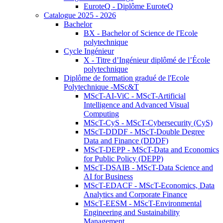
EuroteQ - Diplôme EuroteQ
Catalogue 2025 - 2026
Bachelor
BX - Bachelor of Science de l'Ecole
polytechnique
Cycle Ingénieur
X - Titre d’Ingénieur diplômé de l’École
polytechnique
Diplôme de formation gradué de l'Ecole
Polytechnique -MSc&T
MScT-AI-ViC - MScT-Artificial
Intelligence and Advanced Visual
Computing
MScT-CyS - MScT-Cybersecurity (CyS)
MScT-DDDF - MScT-Double Degree
Data and Finance (DDDF)
MScT-DEPP - MScT-Data and Economics
for Public Policy (DEPP)
MScT-DSAIB - MScT-Data Science and
AI for Business
MScT-EDACF - MScT-Economics, Data
Analytics and Corporate Finance
MScT-EESM - MScT-Environmental
Engineering and Sustainability
Management