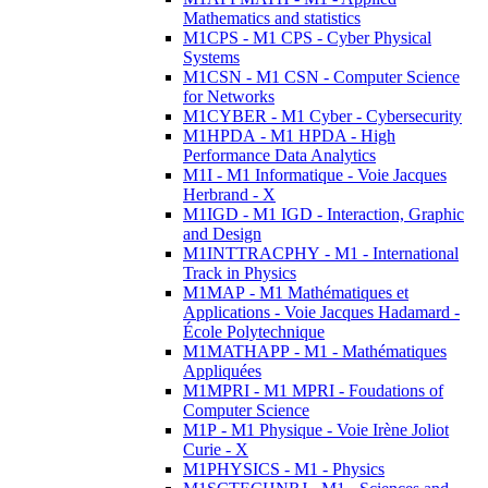
Mathematics and statistics
M1CPS - M1 CPS - Cyber Physical
Systems
M1CSN - M1 CSN - Computer Science
for Networks
M1CYBER - M1 Cyber - Cybersecurity
M1HPDA - M1 HPDA - High
Performance Data Analytics
M1I - M1 Informatique - Voie Jacques
Herbrand - X
M1IGD - M1 IGD - Interaction, Graphic
and Design
M1INTTRACPHY - M1 - International
Track in Physics
M1MAP - M1 Mathématiques et
Applications - Voie Jacques Hadamard -
École Polytechnique
M1MATHAPP - M1 - Mathématiques
Appliquées
M1MPRI - M1 MPRI - Foudations of
Computer Science
M1P - M1 Physique - Voie Irène Joliot
Curie - X
M1PHYSICS - M1 - Physics