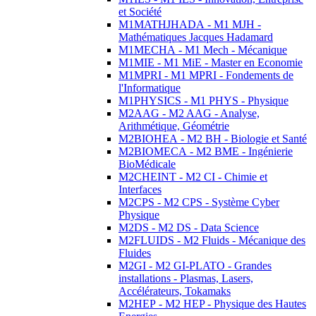
et Société
M1MATHJHADA - M1 MJH -
Mathématiques Jacques Hadamard
M1MECHA - M1 Mech - Mécanique
M1MIE - M1 MiE - Master en Economie
M1MPRI - M1 MPRI - Fondements de
l'Informatique
M1PHYSICS - M1 PHYS - Physique
M2AAG - M2 AAG - Analyse,
Arithmétique, Géométrie
M2BIOHEA - M2 BH - Biologie et Santé
M2BIOMECA - M2 BME - Ingénierie
BioMédicale
M2CHEINT - M2 CI - Chimie et
Interfaces
M2CPS - M2 CPS - Système Cyber
Physique
M2DS - M2 DS - Data Science
M2FLUIDS - M2 Fluids - Mécanique des
Fluides
M2GI - M2 GI-PLATO - Grandes
installations - Plasmas, Lasers,
Accélérateurs, Tokamaks
M2HEP - M2 HEP - Physique des Hautes