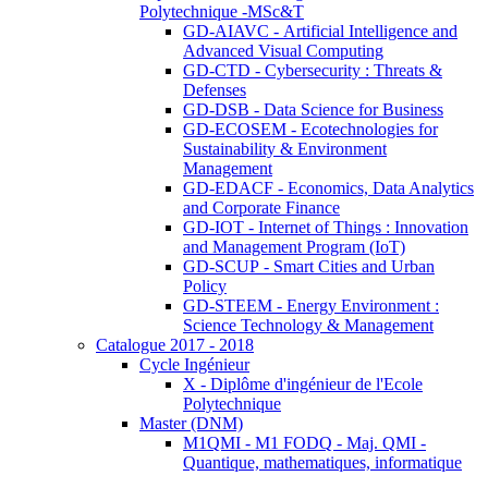
Polytechnique -MSc&T
GD-AIAVC - Artificial Intelligence and
Advanced Visual Computing
GD-CTD - Cybersecurity : Threats &
Defenses
GD-DSB - Data Science for Business
GD-ECOSEM - Ecotechnologies for
Sustainability & Environment
Management
GD-EDACF - Economics, Data Analytics
and Corporate Finance
GD-IOT - Internet of Things : Innovation
and Management Program (IoT)
GD-SCUP - Smart Cities and Urban
Policy
GD-STEEM - Energy Environment :
Science Technology & Management
Catalogue 2017 - 2018
Cycle Ingénieur
X - Diplôme d'ingénieur de l'Ecole
Polytechnique
Master (DNM)
M1QMI - M1 FODQ - Maj. QMI -
Quantique, mathematiques, informatique