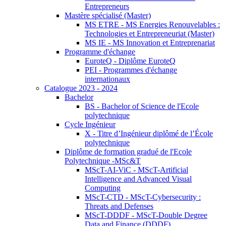
Entrepreneurs
Mastère spécialisé (Master)
MS ETRE - MS Energies Renouvelables :
Technologies et Entrepreneuriat (Master)
MS IE - MS Innovation et Entreprenariat
Programme d'échange
EuroteQ - Diplôme EuroteQ
PEI - Programmes d'échange
internationaux
Catalogue 2023 - 2024
Bachelor
BS - Bachelor of Science de l'Ecole
polytechnique
Cycle Ingénieur
X - Titre d’Ingénieur diplômé de l’École
polytechnique
Diplôme de formation gradué de l'Ecole
Polytechnique -MSc&T
MScT-AI-ViC - MScT-Artificial
Intelligence and Advanced Visual
Computing
MScT-CTD - MScT-Cybersecurity :
Threats and Defenses
MScT-DDDF - MScT-Double Degree
Data and Finance (DDDF)