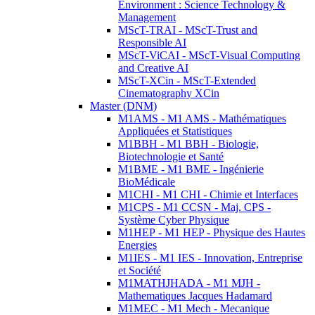
Environment : Science Technology &
Management
MScT-TRAI - MScT-Trust and
Responsible AI
MScT-ViCAI - MScT-Visual Computing
and Creative AI
MScT-XCin - MScT-Extended
Cinematography XCin
Master (DNM)
M1AMS - M1 AMS - Mathématiques
Appliquées et Statistiques
M1BBH - M1 BBH - Biologie,
Biotechnologie et Santé
M1BME - M1 BME - Ingénierie
BioMédicale
M1CHI - M1 CHI - Chimie et Interfaces
M1CPS - M1 CCSN - Maj. CPS -
Système Cyber Physique
M1HEP - M1 HEP - Physique des Hautes
Energies
M1IES - M1 IES - Innovation, Entreprise
et Société
M1MATHJHADA - M1 MJH -
Mathematiques Jacques Hadamard
M1MEC - M1 Mech - Mecanique