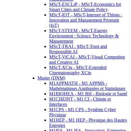
MScT-ESCLiP - MScT-Economics for
Smart Cities and Climate Policy
MScT-IOT - MScT-Internet of Things :
Innovation and Management Program
(IoT)
MScT-STEEM - MScT-Energy
Environment : Science Technology &
Management
MScT-TRAI - MScT-Trust and
Responsible AI
MScT-ViCAI - MScT-Visual Computing
and Creative AI
MScT-XCin - MScT-Extended
Cinematography XCin
Master (DNM)
M1APPMATH - M1 APPMS -
Mathématiques Appliquées et Statistiques
M1BIOHEA - M1 BH - Biologie et Santé
M1CHEINT - M1 CI - Chimie et
Interfaces
M1CPS - M1 CPS - Système Cyber
Physique
M1HEP - M1 HEP - Physique des Hautes
Energies
M1IES - M1 IES - Innovation, Entreprise