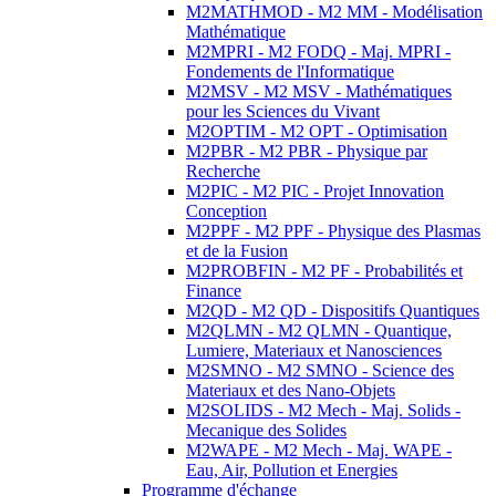
M2MATHMOD - M2 MM - Modélisation
Mathématique
M2MPRI - M2 FODQ - Maj. MPRI -
Fondements de l'Informatique
M2MSV - M2 MSV - Mathématiques
pour les Sciences du Vivant
M2OPTIM - M2 OPT - Optimisation
M2PBR - M2 PBR - Physique par
Recherche
M2PIC - M2 PIC - Projet Innovation
Conception
M2PPF - M2 PPF - Physique des Plasmas
et de la Fusion
M2PROBFIN - M2 PF - Probabilités et
Finance
M2QD - M2 QD - Dispositifs Quantiques
M2QLMN - M2 QLMN - Quantique,
Lumiere, Materiaux et Nanosciences
M2SMNO - M2 SMNO - Science des
Materiaux et des Nano-Objets
M2SOLIDS - M2 Mech - Maj. Solids -
Mecanique des Solides
M2WAPE - M2 Mech - Maj. WAPE -
Eau, Air, Pollution et Energies
Programme d'échange