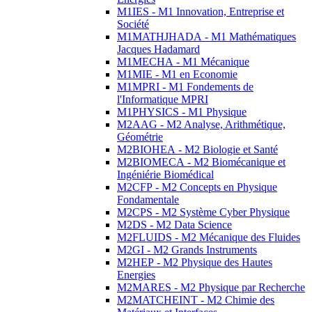
M1IES - M1 Innovation, Entreprise et
Société
M1MATHJHADA - M1 Mathématiques
Jacques Hadamard
M1MECHA - M1 Mécanique
M1MIE - M1 en Economie
M1MPRI - M1 Fondements de
l'Informatique MPRI
M1PHYSICS - M1 Physique
M2AAG - M2 Analyse, Arithmétique,
Géométrie
M2BIOHEA - M2 Biologie et Santé
M2BIOMECA - M2 Biomécanique et
Ingéniérie Biomédical
M2CFP - M2 Concepts en Physique
Fondamentale
M2CPS - M2 Système Cyber Physique
M2DS - M2 Data Science
M2FLUIDS - M2 Mécanique des Fluides
M2GI - M2 Grands Instruments
M2HEP - M2 Physique des Hautes
Energies
M2MARES - M2 Physique par Recherche
M2MATCHEINT - M2 Chimie des