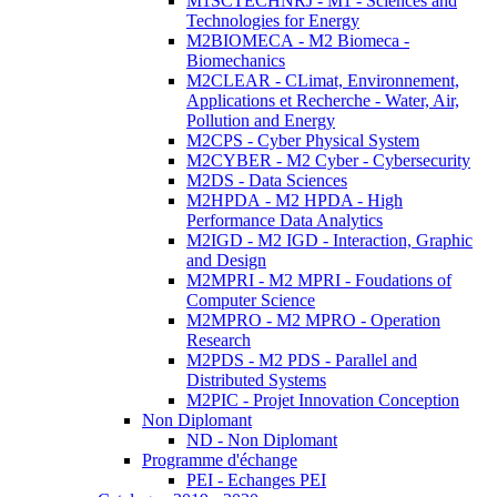
M1SCTECHNRJ - M1 - Sciences and
Technologies for Energy
M2BIOMECA - M2 Biomeca -
Biomechanics
M2CLEAR - CLimat, Environnement,
Applications et Recherche - Water, Air,
Pollution and Energy
M2CPS - Cyber Physical System
M2CYBER - M2 Cyber - Cybersecurity
M2DS - Data Sciences
M2HPDA - M2 HPDA - High
Performance Data Analytics
M2IGD - M2 IGD - Interaction, Graphic
and Design
M2MPRI - M2 MPRI - Foudations of
Computer Science
M2MPRO - M2 MPRO - Operation
Research
M2PDS - M2 PDS - Parallel and
Distributed Systems
M2PIC - Projet Innovation Conception
Non Diplomant
ND - Non Diplomant
Programme d'échange
PEI - Echanges PEI