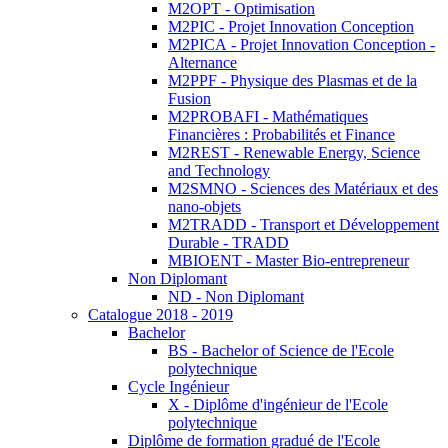
M2OPT - Optimisation
M2PIC - Projet Innovation Conception
M2PICA - Projet Innovation Conception -
Alternance
M2PPF - Physique des Plasmas et de la
Fusion
M2PROBAFI - Mathématiques
Financières : Probabilités et Finance
M2REST - Renewable Energy, Science
and Technology
M2SMNO - Sciences des Matériaux et des
nano-objets
M2TRADD - Transport et Développement
Durable - TRADD
MBIOENT - Master Bio-entrepreneur
Non Diplomant
ND - Non Diplomant
Catalogue 2018 - 2019
Bachelor
BS - Bachelor of Science de l'Ecole
polytechnique
Cycle Ingénieur
X - Diplôme d'ingénieur de l'Ecole
polytechnique
Diplôme de formation gradué de l'Ecole