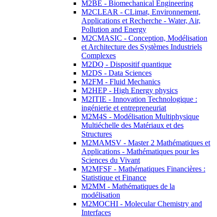
M2BE - Biomechanical Engineering
M2CLEAR - CLimat, Environnement,
Applications et Recherche - Water, Air,
Pollution and Energy
M2CMASIC - Conception, Modélisation
et Architecture des Systèmes Industriels
Complexes
M2DQ - Dispositif quantique
M2DS - Data Sciences
M2FM - Fluid Mechanics
M2HEP - High Energy physics
M2ITIE - Innovation Technologique :
ingénierie et entrepreneuriat
M2M4S - Modélisation Multiphysique
Multiéchelle des Matériaux et des
Structures
M2MAMSV - Master 2 Mathématiques et
Applications - Mathématiques pour les
Sciences du Vivant
M2MFSF - Mathématiques Financières :
Statistique et Finance
M2MM - Mathématiques de la
modélisation
M2MOCHI - Molecular Chemistry and
Interfaces