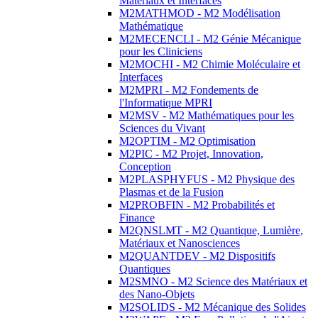
Matériaux et Interfaces
M2MATHMOD - M2 Modélisation
Mathématique
M2MECENCLI - M2 Génie Mécanique
pour les Cliniciens
M2MOCHI - M2 Chimie Moléculaire et
Interfaces
M2MPRI - M2 Fondements de
l'Informatique MPRI
M2MSV - M2 Mathématiques pour les
Sciences du Vivant
M2OPTIM - M2 Optimisation
M2PIC - M2 Projet, Innovation,
Conception
M2PLASPHYFUS - M2 Physique des
Plasmas et de la Fusion
M2PROBFIN - M2 Probabilités et
Finance
M2QNSLMT - M2 Quantique, Lumière,
Matériaux et Nanosciences
M2QUANTDEV - M2 Dispositifs
Quantiques
M2SMNO - M2 Science des Matériaux et
des Nano-Objets
M2SOLIDS - M2 Mécanique des Solides