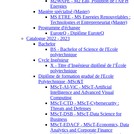
M2WAPE - M2 Eau, Pollution de l'Air et
Energies
Mastère spécialisé (Master)
MS ETRE - MS Energies Renouvelables :
Technologies et Entrepreneuriat (Master)
Programme d'échange
EuroteQ - Diplôme EuroteQ
Catalogue 2022 - 2023
Bachelor
BS - Bachelor of Science de l'Ecole
polytechnique
Cycle Ingénieur
X - Titre d’Ingénieur diplômé de l’École
polytechnique
Diplôme de formation gradué de l'Ecole
Polytechnique -MSc&T
MScT-AI-ViC - MScT-Artificial
Intelligence and Advanced Visual
Computing
MScT-CTD - MScT-Cybersecurity :
Threats and Defenses
MScT-DSB - MScT-Data Science for
Business
MScT-EDACF - MScT-Economics, Data
Analytics and Corporate Finance