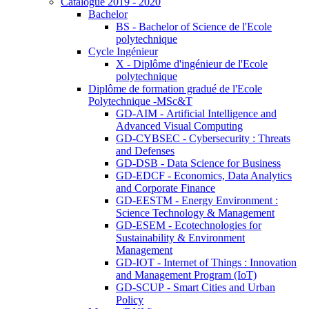
Catalogue 2019 - 2020
Bachelor
BS - Bachelor of Science de l'Ecole
polytechnique
Cycle Ingénieur
X - Diplôme d'ingénieur de l'Ecole
polytechnique
Diplôme de formation gradué de l'Ecole
Polytechnique -MSc&T
GD-AIM - Artificial Intelligence and
Advanced Visual Computing
GD-CYBSEC - Cybersecurity : Threats
and Defenses
GD-DSB - Data Science for Business
GD-EDCF - Economics, Data Analytics
and Corporate Finance
GD-EESTM - Energy Environment :
Science Technology & Management
GD-ESEM - Ecotechnologies for
Sustainability & Environment
Management
GD-IOT - Internet of Things : Innovation
and Management Program (IoT)
GD-SCUP - Smart Cities and Urban
Policy