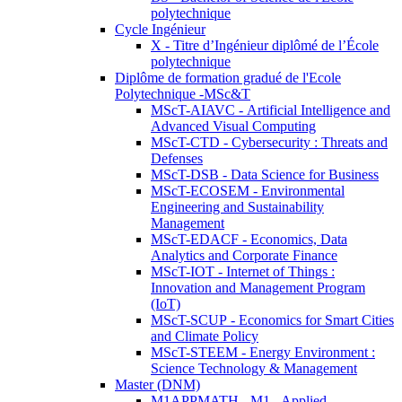
polytechnique
Cycle Ingénieur
X - Titre d’Ingénieur diplômé de l’École
polytechnique
Diplôme de formation gradué de l'Ecole
Polytechnique -MSc&T
MScT-AIAVC - Artificial Intelligence and
Advanced Visual Computing
MScT-CTD - Cybersecurity : Threats and
Defenses
MScT-DSB - Data Science for Business
MScT-ECOSEM - Environmental
Engineering and Sustainability
Management
MScT-EDACF - Economics, Data
Analytics and Corporate Finance
MScT-IOT - Internet of Things :
Innovation and Management Program
(IoT)
MScT-SCUP - Economics for Smart Cities
and Climate Policy
MScT-STEEM - Energy Environment :
Science Technology & Management
Master (DNM)
M1APPMATH - M1 - Applied