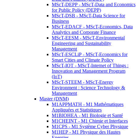
MScT-DEPP - MScT-Data and Economics
for Public Policy (DEPP)
MScT-DSB - MScT-Data Science for
Business
MScT-EDACF - MScT-Economics, Data
Analytics and Corporate Finance
MScT-EESM - MScT-Environmental
Engineering and Sustainability
Management
MScT-ESCLiP - MScT-Economics for
Smart Cities and Climate Policy
MScT-IOT - MScT-Internet of Things :
Innovation and Management Program
(IoT)
MScT-STEEM - MScT-Energy
Environment : Science Technology &
Management
Master (DNM)
M1APPMATH - M1 Mathématiques
Appliquées et Statistiques
M1BIOHEA - M1 Biologie et Santé
M1CHEINT - M1 Chimie et Interfaces
M1CPS - M1 Système Cyber Physique
M1HEP - M1 Physique des Hautes
Energies