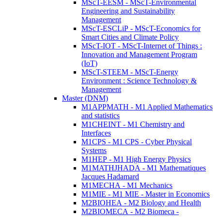
MScT-EESM - MScT-Environmental
Engineering and Sustainability
Management
MScT-ESCLiP - MScT-Economics for
Smart Cities and Climate Policy
MScT-IOT - MScT-Internet of Things :
Innovation and Management Program
(IoT)
MScT-STEEM - MScT-Energy
Environment : Science Technology &
Management
Master (DNM)
M1APPMATH - M1 Applied Mathematics
and statistics
M1CHEINT - M1 Chemistry and
Interfaces
M1CPS - M1 CPS - Cyber Physical
Systems
M1HEP - M1 High Energy Physics
M1MATHJHADA - M1 Mathematiques
Jacques Hadamard
M1MECHA - M1 Mechanics
M1MIE - M1 MIE - Master in Economics
M2BIOHEA - M2 Biology and Health
M2BIOMECA - M2 Biomeca -