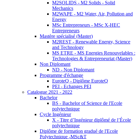
M2SOLIDS - M2 Solids - Solid
Mechanics
M2WAPE - M2 Water, Air, Pollution and
Energy
MSc Entrepreneurs - MSc X-HEC
Entrepreneurs
Mastère spécialisé (Master)
M2REST - Renewable Energy, Science
and Technology
MS ETRE - MS Energies Renouvelables :
Technologies & Entrepreneuriat (Master)
Non Diplomant
ND - Non Diplomant
Programme d'échange
EuroteQ - Diplôme EuroteQ
PEI - Echanges PEI
Catalogue 2021 - 2022
Bachelor
BS - Bachelor of Science de l'Ecole
polytechnique
Cycle Ingénieur
X - Titre d’Ingénieur diplômé de l’École
polytechnique
Diplôme de formation gradué de l'Ecole
Polytechnique -MSc&T