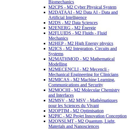
Biomechanics
M2CPS - M2 Cyber Physical System
M2DATAAI - M2 Data AI - Data and
Artificial Intelligence
M2DS - M2 Data Sciences
M2ENERG - M2 Énergie
M2FLUIDS - M2 Fluids - Fluid
Mechanics
M2HEP - M2 High Energy physics
M2ICS - M2 Integration, Circuits and
Systems
M2MATHMOD - M2 Mathematical
Modelling
M2MECENCLI - M2 Mecencli -
Mechanical Engineering for Clinicians
M2MICAS - M2 Machine Learning,
Communications and Security
M2MOCHI - M2 Molecular Chemistry
and Interfaces
M2MSV - M2 MSV - Mathématiques
pour les Sciences du Vivant
M2OPTIM - M2 Optimisation
M2PIC - M2 Projet Innovation Conception
M2QNSLMT - M2 Quantum, Light,
Materials and Nanosciences