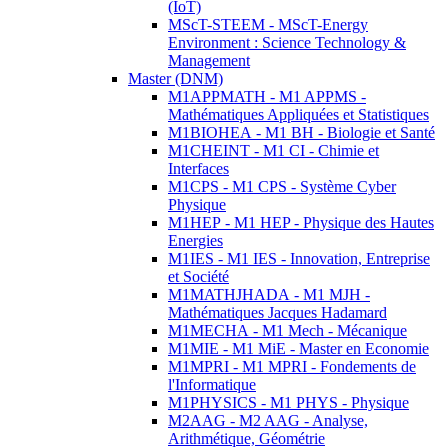
(IoT)
MScT-STEEM - MScT-Energy
Environment : Science Technology &
Management
Master (DNM)
M1APPMATH - M1 APPMS -
Mathématiques Appliquées et Statistiques
M1BIOHEA - M1 BH - Biologie et Santé
M1CHEINT - M1 CI - Chimie et
Interfaces
M1CPS - M1 CPS - Système Cyber
Physique
M1HEP - M1 HEP - Physique des Hautes
Energies
M1IES - M1 IES - Innovation, Entreprise
et Société
M1MATHJHADA - M1 MJH -
Mathématiques Jacques Hadamard
M1MECHA - M1 Mech - Mécanique
M1MIE - M1 MiE - Master en Economie
M1MPRI - M1 MPRI - Fondements de
l'Informatique
M1PHYSICS - M1 PHYS - Physique
M2AAG - M2 AAG - Analyse,
Arithmétique, Géométrie