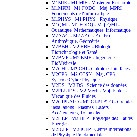
M1MIE - M1 MiE - Master en Economie
M1MPRI - M1 FODQ - Maj. MPRI -
Fondements de l'Informatique
M1PHYS - M1 PHYS - Physique
M1QMI - M1 FODQ - Maj. QMI -
Quantique, Mathematiques, Informatique
M2AAG - M2 AAG - Analyse,
Arithmétique, Géométrie
M2BBH - M2 BBH - Biologie,
Biotechnologie et Santé
M2BME - M2 BME - Ingénierie
BioMédicale
M2CHI - M2 CHI - Chimie et Interfaces
M2CPS - M2 CCSN - Maj. CPS -
Système Cyber Physique
M2DS - M2 DS - Science des données
M2FLUIDS - M2 Mech - Maj. Fluids -
Mecanique des Fluides
M2GIPLATO - M2 GI-PLATO - Grandes
installations - Plasmas, Lasers,
Accélérateurs, Tokamaks
M2HEP - M2 HEP - Physique des Hautes
Energies
M2ICFP - M2 ICFP - Centre International
de Physique Fondamentale