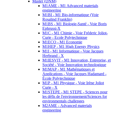
Master (DNM)
M1AME - M1 Advanced materials
engineering
M1BI - M1 Bio-informatique (Voie
Rosalind Franklin)
M1BS - M1 Biologie-Santé - Voie Boris
Ephrussi-X
M1C - M1 Chimie - Voie Fréderic Joliot-
Curie - Ecole Polytechnique
M1ECO - M1 Economie
M1HEP - M1 High Energy Physics
M1I - M1 Informatique - Voie Jacques
Herbrand - X
M1IESVIT - M1 Innovation, Entreprise, et
Société - Voie Innovation technologique
M1MAP - M1 Mathématiques et
Applications - Voie Jacques Hadamard -
École Polytechnique
M1P - M1 Physique - Voie Irène Joliot
Curie - X
M1STEPE - M1 STEPE - Sciences pour
les défis de l'environnement/Sciences for
environmentals challenges
M2AME - Advanced materials
engineering