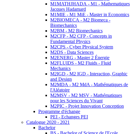
M1MATHJHADA - M1 - Mathematiques
Jacques Hadamard
M1MIE - M1 MiE - Master in Economics
M2BIOMECA - M2 Biomeca -
Biomechanics
M2BM - M2 Biomechanics
M2CFP - M2 CFP - Concepts in
Fundamental Physics
M2CPS - Cyber Physical System
M2DS - Data Sciences
M2ENERG - Master 2 Énergie
M2FLUIDS - M2 Fluids - Fluid
Mechanics
M2IGD - M2 IGD - Interaction, Graphic
and Design
M2MDA - M2 MdA - Mathématiques de
l'Aléatoire
M2MSV - M2 MSV - Mathématiques
pour les Sciences du Vivant
M2PIC - Projet Innovation Conception
Programme d'échange
PEI - Echanges PEI
Catalogue 2020 - 2021
Bachelor
BS - Bachelor of Science de l'Ecole