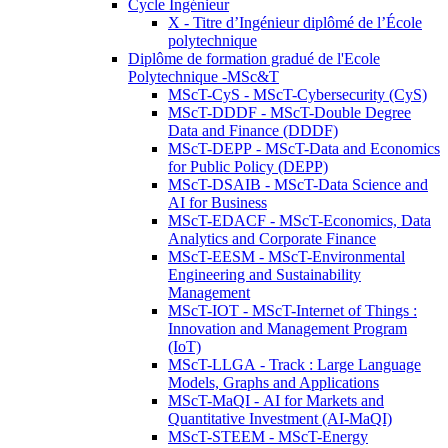
Cycle Ingénieur
X - Titre d’Ingénieur diplômé de l’École
polytechnique
Diplôme de formation gradué de l'Ecole
Polytechnique -MSc&T
MScT-CyS - MScT-Cybersecurity (CyS)
MScT-DDDF - MScT-Double Degree
Data and Finance (DDDF)
MScT-DEPP - MScT-Data and Economics
for Public Policy (DEPP)
MScT-DSAIB - MScT-Data Science and
AI for Business
MScT-EDACF - MScT-Economics, Data
Analytics and Corporate Finance
MScT-EESM - MScT-Environmental
Engineering and Sustainability
Management
MScT-IOT - MScT-Internet of Things :
Innovation and Management Program
(IoT)
MScT-LLGA - Track : Large Language
Models, Graphs and Applications
MScT-MaQI - AI for Markets and
Quantitative Investment (AI-MaQI)
MScT-STEEM - MScT-Energy