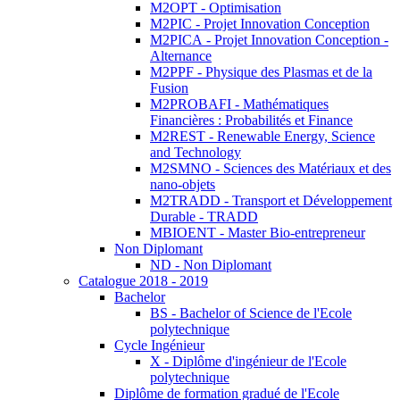
M2OPT - Optimisation
M2PIC - Projet Innovation Conception
M2PICA - Projet Innovation Conception -
Alternance
M2PPF - Physique des Plasmas et de la
Fusion
M2PROBAFI - Mathématiques
Financières : Probabilités et Finance
M2REST - Renewable Energy, Science
and Technology
M2SMNO - Sciences des Matériaux et des
nano-objets
M2TRADD - Transport et Développement
Durable - TRADD
MBIOENT - Master Bio-entrepreneur
Non Diplomant
ND - Non Diplomant
Catalogue 2018 - 2019
Bachelor
BS - Bachelor of Science de l'Ecole
polytechnique
Cycle Ingénieur
X - Diplôme d'ingénieur de l'Ecole
polytechnique
Diplôme de formation gradué de l'Ecole