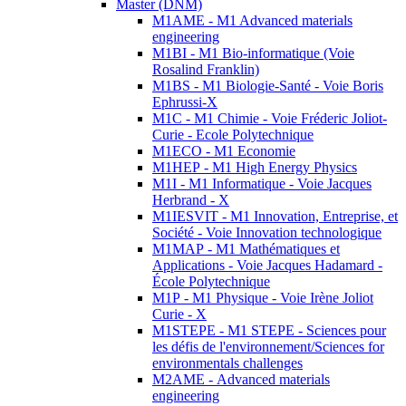
Master (DNM)
M1AME - M1 Advanced materials
engineering
M1BI - M1 Bio-informatique (Voie
Rosalind Franklin)
M1BS - M1 Biologie-Santé - Voie Boris
Ephrussi-X
M1C - M1 Chimie - Voie Fréderic Joliot-
Curie - Ecole Polytechnique
M1ECO - M1 Economie
M1HEP - M1 High Energy Physics
M1I - M1 Informatique - Voie Jacques
Herbrand - X
M1IESVIT - M1 Innovation, Entreprise, et
Société - Voie Innovation technologique
M1MAP - M1 Mathématiques et
Applications - Voie Jacques Hadamard -
École Polytechnique
M1P - M1 Physique - Voie Irène Joliot
Curie - X
M1STEPE - M1 STEPE - Sciences pour
les défis de l'environnement/Sciences for
environmentals challenges
M2AME - Advanced materials
engineering