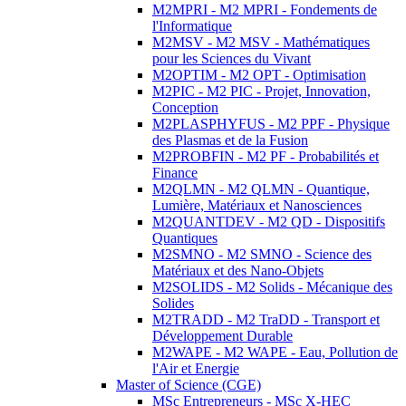
M2MPRI - M2 MPRI - Fondements de
l'Informatique
M2MSV - M2 MSV - Mathématiques
pour les Sciences du Vivant
M2OPTIM - M2 OPT - Optimisation
M2PIC - M2 PIC - Projet, Innovation,
Conception
M2PLASPHYFUS - M2 PPF - Physique
des Plasmas et de la Fusion
M2PROBFIN - M2 PF - Probabilités et
Finance
M2QLMN - M2 QLMN - Quantique,
Lumière, Matériaux et Nanosciences
M2QUANTDEV - M2 QD - Dispositifs
Quantiques
M2SMNO - M2 SMNO - Science des
Matériaux et des Nano-Objets
M2SOLIDS - M2 Solids - Mécanique des
Solides
M2TRADD - M2 TraDD - Transport et
Développement Durable
M2WAPE - M2 WAPE - Eau, Pollution de
l'Air et Energie
Master of Science (CGE)
MSc Entrepreneurs - MSc X-HEC