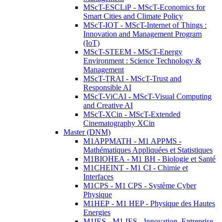
MScT-ESCLiP - MScT-Economics for
Smart Cities and Climate Policy
MScT-IOT - MScT-Internet of Things :
Innovation and Management Program
(IoT)
MScT-STEEM - MScT-Energy
Environment : Science Technology &
Management
MScT-TRAI - MScT-Trust and
Responsible AI
MScT-ViCAI - MScT-Visual Computing
and Creative AI
MScT-XCin - MScT-Extended
Cinematography XCin
Master (DNM)
M1APPMATH - M1 APPMS -
Mathématiques Appliquées et Statistiques
M1BIOHEA - M1 BH - Biologie et Santé
M1CHEINT - M1 CI - Chimie et
Interfaces
M1CPS - M1 CPS - Système Cyber
Physique
M1HEP - M1 HEP - Physique des Hautes
Energies
M1IES - M1 IES - Innovation, Entreprise