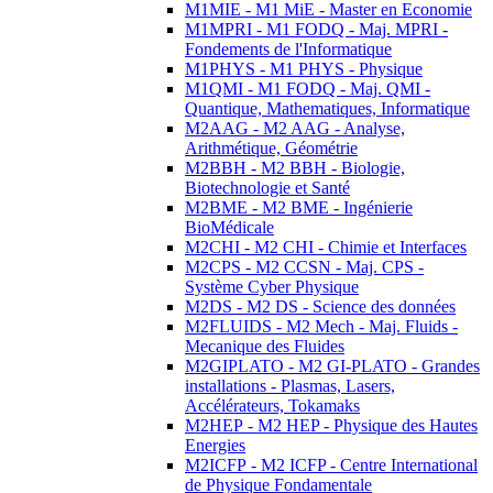
M1MIE - M1 MiE - Master en Economie
M1MPRI - M1 FODQ - Maj. MPRI -
Fondements de l'Informatique
M1PHYS - M1 PHYS - Physique
M1QMI - M1 FODQ - Maj. QMI -
Quantique, Mathematiques, Informatique
M2AAG - M2 AAG - Analyse,
Arithmétique, Géométrie
M2BBH - M2 BBH - Biologie,
Biotechnologie et Santé
M2BME - M2 BME - Ingénierie
BioMédicale
M2CHI - M2 CHI - Chimie et Interfaces
M2CPS - M2 CCSN - Maj. CPS -
Système Cyber Physique
M2DS - M2 DS - Science des données
M2FLUIDS - M2 Mech - Maj. Fluids -
Mecanique des Fluides
M2GIPLATO - M2 GI-PLATO - Grandes
installations - Plasmas, Lasers,
Accélérateurs, Tokamaks
M2HEP - M2 HEP - Physique des Hautes
Energies
M2ICFP - M2 ICFP - Centre International
de Physique Fondamentale