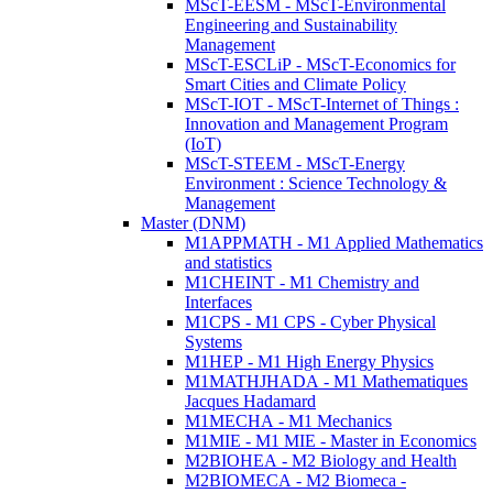
MScT-EESM - MScT-Environmental
Engineering and Sustainability
Management
MScT-ESCLiP - MScT-Economics for
Smart Cities and Climate Policy
MScT-IOT - MScT-Internet of Things :
Innovation and Management Program
(IoT)
MScT-STEEM - MScT-Energy
Environment : Science Technology &
Management
Master (DNM)
M1APPMATH - M1 Applied Mathematics
and statistics
M1CHEINT - M1 Chemistry and
Interfaces
M1CPS - M1 CPS - Cyber Physical
Systems
M1HEP - M1 High Energy Physics
M1MATHJHADA - M1 Mathematiques
Jacques Hadamard
M1MECHA - M1 Mechanics
M1MIE - M1 MIE - Master in Economics
M2BIOHEA - M2 Biology and Health
M2BIOMECA - M2 Biomeca -