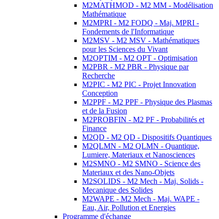
M2MATHMOD - M2 MM - Modélisation
Mathématique
M2MPRI - M2 FODQ - Maj. MPRI -
Fondements de l'Informatique
M2MSV - M2 MSV - Mathématiques
pour les Sciences du Vivant
M2OPTIM - M2 OPT - Optimisation
M2PBR - M2 PBR - Physique par
Recherche
M2PIC - M2 PIC - Projet Innovation
Conception
M2PPF - M2 PPF - Physique des Plasmas
et de la Fusion
M2PROBFIN - M2 PF - Probabilités et
Finance
M2QD - M2 QD - Dispositifs Quantiques
M2QLMN - M2 QLMN - Quantique,
Lumiere, Materiaux et Nanosciences
M2SMNO - M2 SMNO - Science des
Materiaux et des Nano-Objets
M2SOLIDS - M2 Mech - Maj. Solids -
Mecanique des Solides
M2WAPE - M2 Mech - Maj. WAPE -
Eau, Air, Pollution et Energies
Programme d'échange