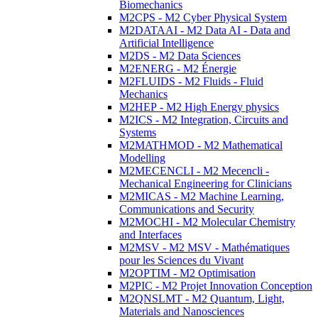
Biomechanics
M2CPS - M2 Cyber Physical System
M2DATAAI - M2 Data AI - Data and
Artificial Intelligence
M2DS - M2 Data Sciences
M2ENERG - M2 Énergie
M2FLUIDS - M2 Fluids - Fluid
Mechanics
M2HEP - M2 High Energy physics
M2ICS - M2 Integration, Circuits and
Systems
M2MATHMOD - M2 Mathematical
Modelling
M2MECENCLI - M2 Mecencli -
Mechanical Engineering for Clinicians
M2MICAS - M2 Machine Learning,
Communications and Security
M2MOCHI - M2 Molecular Chemistry
and Interfaces
M2MSV - M2 MSV - Mathématiques
pour les Sciences du Vivant
M2OPTIM - M2 Optimisation
M2PIC - M2 Projet Innovation Conception
M2QNSLMT - M2 Quantum, Light,
Materials and Nanosciences