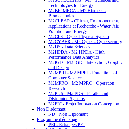
M1SCTECHNRJ - M1 - Sciences and
Technologies for Energy
M2BIOMECA - M2 Biomeca -
Biomechanics
M2CLEAR - CLimat, Environnement,
Applications et Recherche - Water, Air,
Pollution and Energy
M2CPS - Cyber Physical System
M2CYBER - M2 Cyber - Cybersecurity
M2DS - Data Sciences
M2HPDA - M2 HPDA - High
Performance Data Analytics
M2IGD - M2 IGD - Interaction, Graphic
and Design
M2MPRI - M2 MPRI - Foudations of
Computer Science
M2MPRO - M2 MPRO - Operation
Research
M2PDS - M2 PDS - Parallel and
Distributed Systems
M2PIC - Projet Innovation Conception
Non Diplomant
ND - Non Diplomant
Programme d'échange
PEI - Echanges PEI