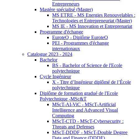
Entrepreneurs
Mastère spécialisé (Master)
MS ETRE - MS Energies Renouvelables :
Technologies et Entrepreneuriat (Master)
MS IE - MS Innovation et Entreprenariat
Programme d'échange
EuroteQ - Diplôme EuroteQ
PEI - Programmes d'échange
internationaux
Catalogue 2023 - 2024
Bachelor
BS - Bachelor of Science de l'Ecole
polytechnique
Cycle Ingénieur
X - Titre d’Ingénieur diplômé de l’École
polytechnique
Diplôme de formation gradué de l'Ecole
Polytechnique -MSc&T
MScT-AI-ViC - MScT-Artificial
Intelligence and Advanced Visual
Computing
MScT-CTD - MScT-Cybersecurity :
Threats and Defenses
MScT-DDDF - MScT-Double Degree
Data and Finance (DDDF)