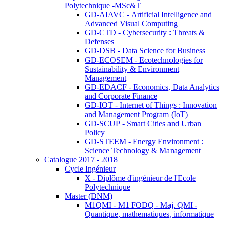
Polytechnique -MSc&T
GD-AIAVC - Artificial Intelligence and
Advanced Visual Computing
GD-CTD - Cybersecurity : Threats &
Defenses
GD-DSB - Data Science for Business
GD-ECOSEM - Ecotechnologies for
Sustainability & Environment
Management
GD-EDACF - Economics, Data Analytics
and Corporate Finance
GD-IOT - Internet of Things : Innovation
and Management Program (IoT)
GD-SCUP - Smart Cities and Urban
Policy
GD-STEEM - Energy Environment :
Science Technology & Management
Catalogue 2017 - 2018
Cycle Ingénieur
X - Diplôme d'ingénieur de l'Ecole
Polytechnique
Master (DNM)
M1QMI - M1 FODQ - Maj. QMI -
Quantique, mathematiques, informatique