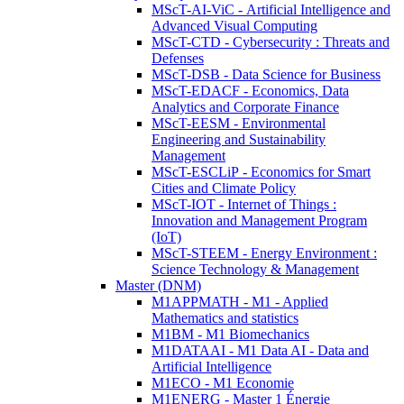
MScT-AI-ViC - Artificial Intelligence and
Advanced Visual Computing
MScT-CTD - Cybersecurity : Threats and
Defenses
MScT-DSB - Data Science for Business
MScT-EDACF - Economics, Data
Analytics and Corporate Finance
MScT-EESM - Environmental
Engineering and Sustainability
Management
MScT-ESCLiP - Economics for Smart
Cities and Climate Policy
MScT-IOT - Internet of Things :
Innovation and Management Program
(IoT)
MScT-STEEM - Energy Environment :
Science Technology & Management
Master (DNM)
M1APPMATH - M1 - Applied
Mathematics and statistics
M1BM - M1 Biomechanics
M1DATAAI - M1 Data AI - Data and
Artificial Intelligence
M1ECO - M1 Economie
M1ENERG - Master 1 Énergie