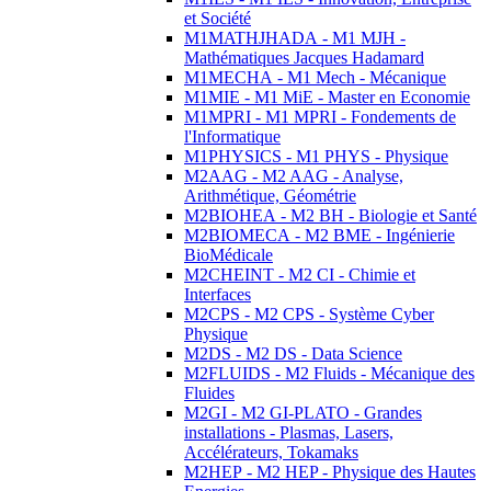
et Société
M1MATHJHADA - M1 MJH -
Mathématiques Jacques Hadamard
M1MECHA - M1 Mech - Mécanique
M1MIE - M1 MiE - Master en Economie
M1MPRI - M1 MPRI - Fondements de
l'Informatique
M1PHYSICS - M1 PHYS - Physique
M2AAG - M2 AAG - Analyse,
Arithmétique, Géométrie
M2BIOHEA - M2 BH - Biologie et Santé
M2BIOMECA - M2 BME - Ingénierie
BioMédicale
M2CHEINT - M2 CI - Chimie et
Interfaces
M2CPS - M2 CPS - Système Cyber
Physique
M2DS - M2 DS - Data Science
M2FLUIDS - M2 Fluids - Mécanique des
Fluides
M2GI - M2 GI-PLATO - Grandes
installations - Plasmas, Lasers,
Accélérateurs, Tokamaks
M2HEP - M2 HEP - Physique des Hautes