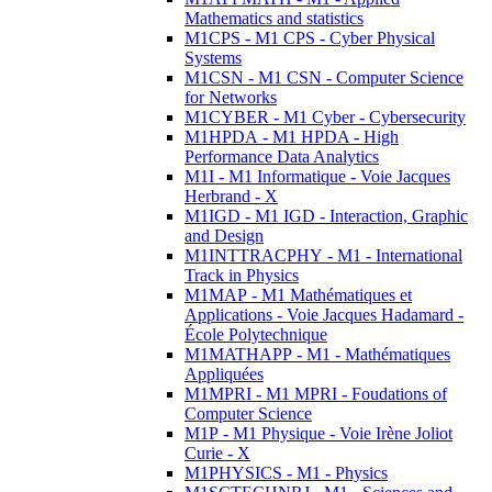
Mathematics and statistics
M1CPS - M1 CPS - Cyber Physical
Systems
M1CSN - M1 CSN - Computer Science
for Networks
M1CYBER - M1 Cyber - Cybersecurity
M1HPDA - M1 HPDA - High
Performance Data Analytics
M1I - M1 Informatique - Voie Jacques
Herbrand - X
M1IGD - M1 IGD - Interaction, Graphic
and Design
M1INTTRACPHY - M1 - International
Track in Physics
M1MAP - M1 Mathématiques et
Applications - Voie Jacques Hadamard -
École Polytechnique
M1MATHAPP - M1 - Mathématiques
Appliquées
M1MPRI - M1 MPRI - Foudations of
Computer Science
M1P - M1 Physique - Voie Irène Joliot
Curie - X
M1PHYSICS - M1 - Physics