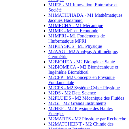
M1IES - M1 Innovation, Entreprise et
Société
M1MATHJHADA - M1 Mathématiques
Jacques Hadamard
M1MECHA - M1 Mécanique
M1MIE - M1 en Economie
M1MPRI - M1 Fondements de
l'Informatique MPRI
M1PHYSICS - M1 Physique
M2AAG - M2 Analyse, Arithmétique,
Géométrie
M2BIOHEA - M2 Biologie et Santé
M2BIOMECA - M2 Biomécanique et
Ingéniérie Biomédical
M2CFP - M2 Concepts en Physique
Fondamentale
M2CPS - M2 Système Cyber Physique
M2DS - M2 Data Science
M2FLUIDS - M2 Mécanique des Fluides
M2GI - M2 Grands Instruments
M2HEP - M2 Physique des Hautes
Energies
M2MARES - M2 Physique par Recherche
M2MATCHEINT - M2 Chimie des