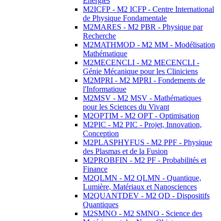
Energies
M2ICFP - M2 ICFP - Centre International
de Physique Fondamentale
M2MARES - M2 PBR - Physique par
Recherche
M2MATHMOD - M2 MM - Modélisation
Mathématique
M2MECENCLI - M2 MECENCLI -
Génie Mécanique pour les Cliniciens
M2MPRI - M2 MPRI - Fondements de
l'Informatique
M2MSV - M2 MSV - Mathématiques
pour les Sciences du Vivant
M2OPTIM - M2 OPT - Optimisation
M2PIC - M2 PIC - Projet, Innovation,
Conception
M2PLASPHYFUS - M2 PPF - Physique
des Plasmas et de la Fusion
M2PROBFIN - M2 PF - Probabilités et
Finance
M2QLMN - M2 QLMN - Quantique,
Lumière, Matériaux et Nanosciences
M2QUANTDEV - M2 QD - Dispositifs
Quantiques
M2SMNO - M2 SMNO - Science des