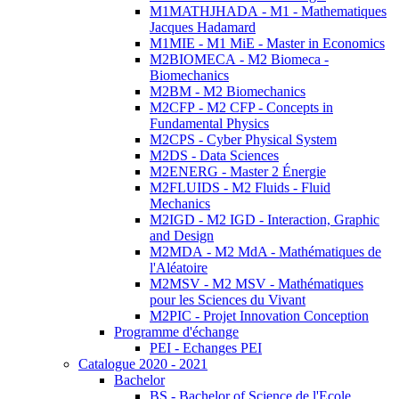
M1MATHJHADA - M1 - Mathematiques
Jacques Hadamard
M1MIE - M1 MiE - Master in Economics
M2BIOMECA - M2 Biomeca -
Biomechanics
M2BM - M2 Biomechanics
M2CFP - M2 CFP - Concepts in
Fundamental Physics
M2CPS - Cyber Physical System
M2DS - Data Sciences
M2ENERG - Master 2 Énergie
M2FLUIDS - M2 Fluids - Fluid
Mechanics
M2IGD - M2 IGD - Interaction, Graphic
and Design
M2MDA - M2 MdA - Mathématiques de
l'Aléatoire
M2MSV - M2 MSV - Mathématiques
pour les Sciences du Vivant
M2PIC - Projet Innovation Conception
Programme d'échange
PEI - Echanges PEI
Catalogue 2020 - 2021
Bachelor
BS - Bachelor of Science de l'Ecole