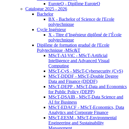
EuroteQ - Diplôme EuroteQ
Catalogue 2025 - 2026
Bachelor
BX - Bachelor of Science de l'Ecole
polytechnique
Cycle Ingénieur
X - Titre d’Ingénieur diplômé de l’École
polytechnique
Diplôme de formation gradué de l'Ecole
Polytechnique -MSc&T
MScT-AI-ViC - MScT-Artificial
Intelligence and Advanced Visual
Computing
MScT-CyS - MScT-Cybersecurity (CyS)
MScT-DDDF - MScT-Double Degree
Data and Finance (DDDF)
MScT-DEPP - MScT-Data and Economics
for Public Policy (DEPP)
MScT-DSAIB - MScT-Data Science and
AI for Business
MScT-EDACF - MScT-Economics, Data
Analytics and Corporate Finance
MScT-EESM - MScT-Environmental
Engineering and Sustainability
Management