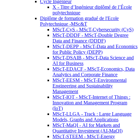
Cycle Ingénieur
X - Titre d’Ingénieur diplômé de l’École
polytechnique
Diplôme de formation gradué de l'Ecole
Polytechnique -MSc&T
MScT-CyS - MScT-Cybersecurity (CyS)
MScT-DDDF - MScT-Double Degree
Data and Finance (DDDF)
MScT-DEPP - MScT-Data and Economics
for Public Policy (DEPP)
MScT-DSAIB - MScT-Data Science and
AI for Business
MScT-EDACF - MScT-Economics, Data
Analytics and Corporate Finance
MScT-EESM - MScT-Environmental
Engineering and Sustainability
Management
MScT-IOT - MScT-Internet of Things :
Innovation and Management Program
(IoT)
MScT-LLGA - Track : Large Language
Models, Graphs and Applications
MScT-MaQI - AI for Markets and
Quantitative Investment (AI-MaQI)
MScT-STEEM - MScT-Energy