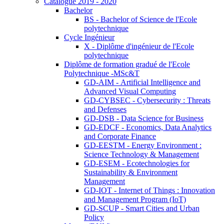
Catalogue 2019 - 2020
Bachelor
BS - Bachelor of Science de l'Ecole
polytechnique
Cycle Ingénieur
X - Diplôme d'ingénieur de l'Ecole
polytechnique
Diplôme de formation gradué de l'Ecole
Polytechnique -MSc&T
GD-AIM - Artificial Intelligence and
Advanced Visual Computing
GD-CYBSEC - Cybersecurity : Threats
and Defenses
GD-DSB - Data Science for Business
GD-EDCF - Economics, Data Analytics
and Corporate Finance
GD-EESTM - Energy Environment :
Science Technology & Management
GD-ESEM - Ecotechnologies for
Sustainability & Environment
Management
GD-IOT - Internet of Things : Innovation
and Management Program (IoT)
GD-SCUP - Smart Cities and Urban
Policy