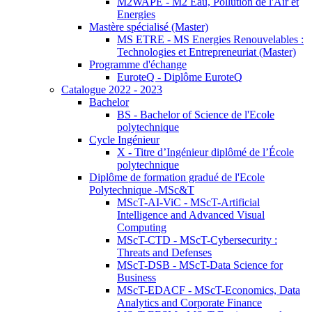
M2WAPE - M2 Eau, Pollution de l'Air et
Energies
Mastère spécialisé (Master)
MS ETRE - MS Energies Renouvelables :
Technologies et Entrepreneuriat (Master)
Programme d'échange
EuroteQ - Diplôme EuroteQ
Catalogue 2022 - 2023
Bachelor
BS - Bachelor of Science de l'Ecole
polytechnique
Cycle Ingénieur
X - Titre d’Ingénieur diplômé de l’École
polytechnique
Diplôme de formation gradué de l'Ecole
Polytechnique -MSc&T
MScT-AI-ViC - MScT-Artificial
Intelligence and Advanced Visual
Computing
MScT-CTD - MScT-Cybersecurity :
Threats and Defenses
MScT-DSB - MScT-Data Science for
Business
MScT-EDACF - MScT-Economics, Data
Analytics and Corporate Finance