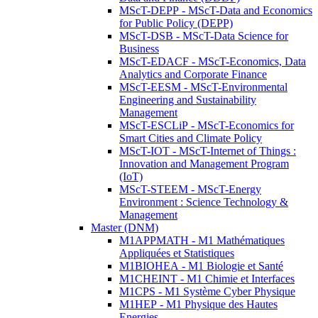
MScT-DEPP - MScT-Data and Economics
for Public Policy (DEPP)
MScT-DSB - MScT-Data Science for
Business
MScT-EDACF - MScT-Economics, Data
Analytics and Corporate Finance
MScT-EESM - MScT-Environmental
Engineering and Sustainability
Management
MScT-ESCLiP - MScT-Economics for
Smart Cities and Climate Policy
MScT-IOT - MScT-Internet of Things :
Innovation and Management Program
(IoT)
MScT-STEEM - MScT-Energy
Environment : Science Technology &
Management
Master (DNM)
M1APPMATH - M1 Mathématiques
Appliquées et Statistiques
M1BIOHEA - M1 Biologie et Santé
M1CHEINT - M1 Chimie et Interfaces
M1CPS - M1 Système Cyber Physique
M1HEP - M1 Physique des Hautes
Energies