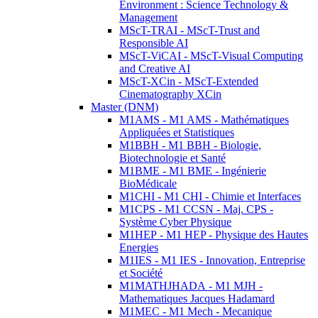
Environment : Science Technology &
Management
MScT-TRAI - MScT-Trust and
Responsible AI
MScT-ViCAI - MScT-Visual Computing
and Creative AI
MScT-XCin - MScT-Extended
Cinematography XCin
Master (DNM)
M1AMS - M1 AMS - Mathématiques
Appliquées et Statistiques
M1BBH - M1 BBH - Biologie,
Biotechnologie et Santé
M1BME - M1 BME - Ingénierie
BioMédicale
M1CHI - M1 CHI - Chimie et Interfaces
M1CPS - M1 CCSN - Maj. CPS -
Système Cyber Physique
M1HEP - M1 HEP - Physique des Hautes
Energies
M1IES - M1 IES - Innovation, Entreprise
et Société
M1MATHJHADA - M1 MJH -
Mathematiques Jacques Hadamard
M1MEC - M1 Mech - Mecanique