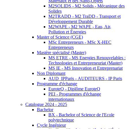
Matériaux et des Nano-Objets
M2SOLIDS - M2 Solids - Mécanique des
Solides
M2TRADD - M2 TraDD - Transport et
Développement Durable
M2WAPE - M2 WAPE - Eau, Air,
Pollution et Énergies
Master of Science (CGE)
MSc Entrepreneurs - MSc X-HEC
Entrepreneurs
Mastère spécialisé (Master)
MS ETRE - MS Energies Renouvelables :
Technologies et Entrepreneuriat (Master)
MS IE - MS Innovation et Entreprenariat
Non Diplomant
AUD_IPParis - AUDITEURS - IP Paris
Programme d'échange
EuroteQ - Diplôme EuroteQ
PEI - Programmes d'échange
internationaux
Catalogue 2024 - 2025
Bachelor
BX - Bachelor of Science de l'Ecole
polytechnique
Cycle Ingénieur