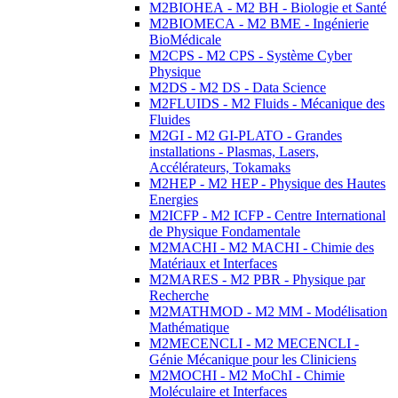
M2BIOHEA - M2 BH - Biologie et Santé
M2BIOMECA - M2 BME - Ingénierie
BioMédicale
M2CPS - M2 CPS - Système Cyber
Physique
M2DS - M2 DS - Data Science
M2FLUIDS - M2 Fluids - Mécanique des
Fluides
M2GI - M2 GI-PLATO - Grandes
installations - Plasmas, Lasers,
Accélérateurs, Tokamaks
M2HEP - M2 HEP - Physique des Hautes
Energies
M2ICFP - M2 ICFP - Centre International
de Physique Fondamentale
M2MACHI - M2 MACHI - Chimie des
Matériaux et Interfaces
M2MARES - M2 PBR - Physique par
Recherche
M2MATHMOD - M2 MM - Modélisation
Mathématique
M2MECENCLI - M2 MECENCLI -
Génie Mécanique pour les Cliniciens
M2MOCHI - M2 MoChI - Chimie
Moléculaire et Interfaces