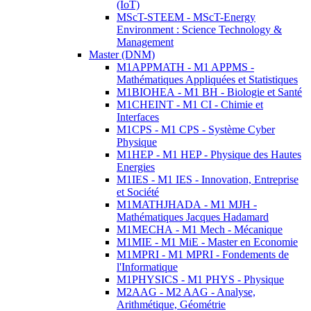
(IoT)
MScT-STEEM - MScT-Energy
Environment : Science Technology &
Management
Master (DNM)
M1APPMATH - M1 APPMS -
Mathématiques Appliquées et Statistiques
M1BIOHEA - M1 BH - Biologie et Santé
M1CHEINT - M1 CI - Chimie et
Interfaces
M1CPS - M1 CPS - Système Cyber
Physique
M1HEP - M1 HEP - Physique des Hautes
Energies
M1IES - M1 IES - Innovation, Entreprise
et Société
M1MATHJHADA - M1 MJH -
Mathématiques Jacques Hadamard
M1MECHA - M1 Mech - Mécanique
M1MIE - M1 MiE - Master en Economie
M1MPRI - M1 MPRI - Fondements de
l'Informatique
M1PHYSICS - M1 PHYS - Physique
M2AAG - M2 AAG - Analyse,
Arithmétique, Géométrie