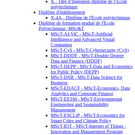
X - Titre d’Ingénieur diplômé de l’École
polytechnique
Diplôme d'établissement
X-4A - Diplôme de l'Ecole polytechnique
Diplôme de formation gradué de l'Ecole
Polytechnique -MSc&T
MScT-AI-ViC - MScT-Artificial
Intelligence and Advanced Visual
Computing
MScT-CyS - MScT-Cybersecurity (CyS)
MScT-DDDF - MScT-Double Degree
Data and Finance (DDDF)
MScT-DEPP - MScT-Data and Economics
for Public Policy (DEPP)
MScT-DSB - MScT-Data Science for
Business
MScT-EDACF - MScT-Economics, Data
Analytics and Corporate Finance
MScT-EESM - MScT-Environmental
Engineering and Sustainability
Management
MScT-ESCLiP - MScT-Economics for
Smart Cities and Climate Policy
MScT-IOT - MScT-Internet of Things :
Innovation and Management Program