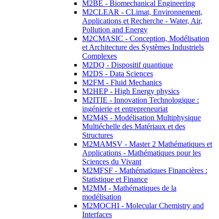
M2BE - Biomechanical Engineering
M2CLEAR - CLimat, Environnement,
Applications et Recherche - Water, Air,
Pollution and Energy
M2CMASIC - Conception, Modélisation
et Architecture des Systèmes Industriels
Complexes
M2DQ - Dispositif quantique
M2DS - Data Sciences
M2FM - Fluid Mechanics
M2HEP - High Energy physics
M2ITIE - Innovation Technologique :
ingénierie et entrepreneuriat
M2M4S - Modélisation Multiphysique
Multiéchelle des Matériaux et des
Structures
M2MAMSV - Master 2 Mathématiques et
Applications - Mathématiques pour les
Sciences du Vivant
M2MFSF - Mathématiques Financières :
Statistique et Finance
M2MM - Mathématiques de la
modélisation
M2MOCHI - Molecular Chemistry and
Interfaces