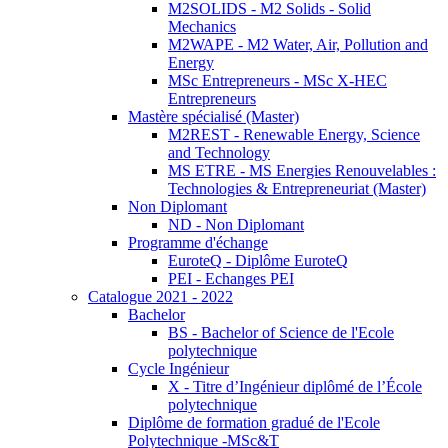
M2SOLIDS - M2 Solids - Solid
Mechanics
M2WAPE - M2 Water, Air, Pollution and
Energy
MSc Entrepreneurs - MSc X-HEC
Entrepreneurs
Mastère spécialisé (Master)
M2REST - Renewable Energy, Science
and Technology
MS ETRE - MS Energies Renouvelables :
Technologies & Entrepreneuriat (Master)
Non Diplomant
ND - Non Diplomant
Programme d'échange
EuroteQ - Diplôme EuroteQ
PEI - Echanges PEI
Catalogue 2021 - 2022
Bachelor
BS - Bachelor of Science de l'Ecole
polytechnique
Cycle Ingénieur
X - Titre d’Ingénieur diplômé de l’École
polytechnique
Diplôme de formation gradué de l'Ecole
Polytechnique -MSc&T