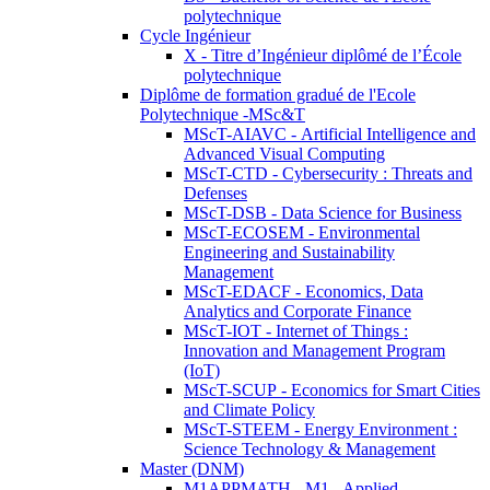
polytechnique
Cycle Ingénieur
X - Titre d’Ingénieur diplômé de l’École
polytechnique
Diplôme de formation gradué de l'Ecole
Polytechnique -MSc&T
MScT-AIAVC - Artificial Intelligence and
Advanced Visual Computing
MScT-CTD - Cybersecurity : Threats and
Defenses
MScT-DSB - Data Science for Business
MScT-ECOSEM - Environmental
Engineering and Sustainability
Management
MScT-EDACF - Economics, Data
Analytics and Corporate Finance
MScT-IOT - Internet of Things :
Innovation and Management Program
(IoT)
MScT-SCUP - Economics for Smart Cities
and Climate Policy
MScT-STEEM - Energy Environment :
Science Technology & Management
Master (DNM)
M1APPMATH - M1 - Applied