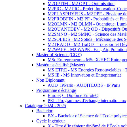
M2OPTIM - M2 OPT - Optimisation
M2PIC - M2 PIC - Projet, Innovation, Conc
M2PLASPHYFUS - M2 PPF - Physique des P
M2PROBFIN - M2 PF - Probabilités et Fin
M2QLMN - M2 QLMN - Quantique, Lumière
M2QUANTDEV - M2 QD - Dispositifs Qua
M2SMNO - M2 SMNO - Science des Matéri
M2SOLIDS - M2 Solids - Mécanique des So
M2TRADD - M2 TraDD - Transport et Dév
M2WAPE - M2 WAPE - Eau, Air, Pollution 
Master of Science (CGE)
MSc Entrepreneurs - MSc X-HEC Entrepre
Mastère spécialisé (Master)
MS ETRE - MS Energies Renouvelables : Tec
MS IE - MS Innovation et Entreprenariat
Non Diplomant
AUD_IPParis - AUDITEURS - IP Paris
Programme d'échange
EuroteQ - Diplôme EuroteQ
PEI - Programmes d'échange internationaux
Catalogue 2024 - 2025
Bachelor
BX - Bachelor of Science de l'Ecole polyte
Cycle Ingénieur
X - Titre d’Ingénieur diplômé de l’École po