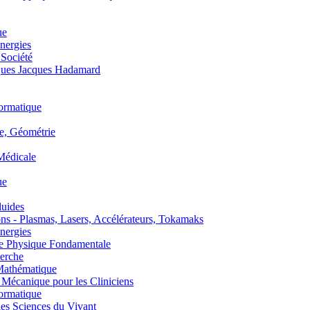
ue
nergies
 Société
es Jacques Hadamard
ormatique
, Géométrie
édicale
ue
uides
s - Plasmas, Lasers, Accélérateurs, Tokamaks
nergies
de Physique Fondamentale
erche
athématique
anique pour les Cliniciens
ormatique
s Sciences du Vivant