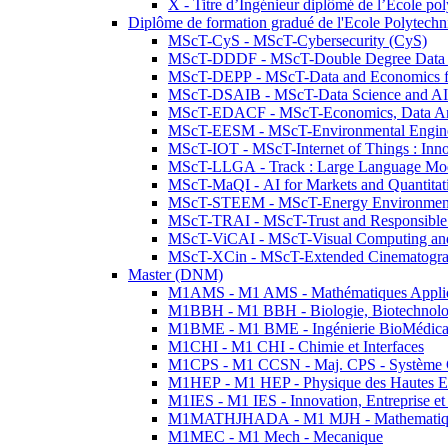
X - Titre d’Ingénieur diplômé de l’École po
Diplôme de formation gradué de l'Ecole Polytec
MScT-CyS - MScT-Cybersecurity (CyS)
MScT-DDDF - MScT-Double Degree Data 
MScT-DEPP - MScT-Data and Economics fo
MScT-DSAIB - MScT-Data Science and AI 
MScT-EDACF - MScT-Economics, Data Anal
MScT-EESM - MScT-Environmental Enginee
MScT-IOT - MScT-Internet of Things : Inn
MScT-LLGA - Track : Large Language Mode
MScT-MaQI - AI for Markets and Quantitat
MScT-STEEM - MScT-Energy Environment 
MScT-TRAI - MScT-Trust and Responsible
MScT-ViCAI - MScT-Visual Computing and
MScT-XCin - MScT-Extended Cinematogr
Master (DNM)
M1AMS - M1 AMS - Mathématiques Appliqué
M1BBH - M1 BBH - Biologie, Biotechnolog
M1BME - M1 BME - Ingénierie BioMédica
M1CHI - M1 CHI - Chimie et Interfaces
M1CPS - M1 CCSN - Maj. CPS - Système 
M1HEP - M1 HEP - Physique des Hautes E
M1IES - M1 IES - Innovation, Entreprise et
M1MATHJHADA - M1 MJH - Mathematiqu
M1MEC - M1 Mech - Mecanique