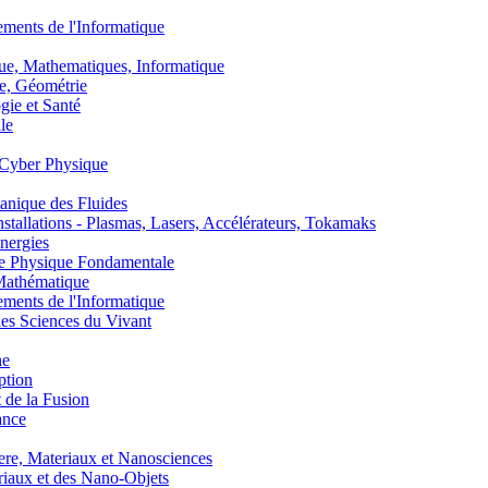
nts de l'Informatique
, Mathematiques, Informatique
, Géométrie
ie et Santé
le
Cyber Physique
nique des Fluides
lations - Plasmas, Lasers, Accélérateurs, Tokamaks
nergies
de Physique Fondamentale
athématique
nts de l'Informatique
s Sciences du Vivant
he
ption
 de la Fusion
ance
, Materiaux et Nanosciences
aux et des Nano-Objets