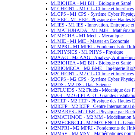
M1BIOHEA - M1 BH - Biologie et Santé
M1CHEINT - M1 CI - Chimie et Interfaces
M1CPS - M1 CPS - Système Cyber Physiq
M1HEP - M1 HEP - Physique des Hautes E
M1IES - M1 IES - Innovation, Entreprise et
M1MATHJHADA - M1 MJH - Mathématiqu
M1MECHA - M1 Mech - Mécanique
M1MIE - M1 MiE - Master en Economie
M1MPRI - M1 MPRI - Fondements de l'Inf
M1PHYSICS - M1 PHYS - Physique
M2AAG - M2 AAG - Analyse, Arithmétique
M2BIOHEA - M2 BH - Biologie et Santé
M2BIOMECA - M2 BME - Ingénierie BioM
M2CHEINT - M2 CI - Chimie et Interfaces
M2CPS - M2 CPS - Système Cyber Physiq
M2DS - M2 DS - Data Science
M2FLUIDS - M2 Fluids - Mécanique des Fl
M2GI - M2 GI-PLATO - Grandes installation
M2HEP - M2 HEP - Physique des Hautes E
M2ICFP - M2 ICFP - Centre International 
M2MARES - M2 PBR - Physique par Rech
M2MATHMOD - M2 MM - Modélisation M
M2MECENCLI - M2 MECENCLI - Génie Méc
M2MPRI - M2 MPRI - Fondements de l'Inf
M2MSV - M2 MSV - Mathématiques pour le