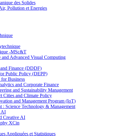
nique des Solides
, Pollution et Energies
chnique
lytechnique
hnique -MSc&T
ce and Advanced Visual Computing
and Finance (DDDF)
r Public Policy (DEPP)
for Business
ytics and Corporate Finance
ring and Sustainability Management
Cities and Climate Policy
ovation and Management Program (IoT)
: Science Technology & Management
 AI
 Creative AI
aphy XCin
ppliquées et Statistiques