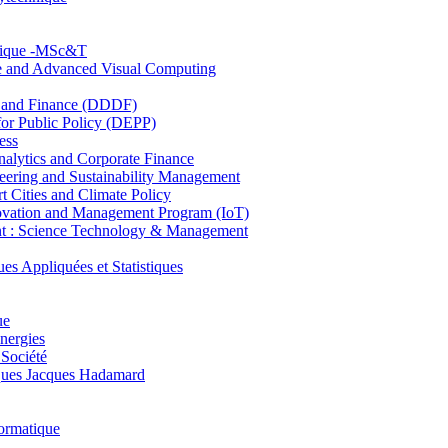
hnique -MSc&T
ce and Advanced Visual Computing
and Finance (DDDF)
r Public Policy (DEPP)
ess
ytics and Corporate Finance
ring and Sustainability Management
Cities and Climate Policy
ovation and Management Program (IoT)
: Science Technology & Management
ppliquées et Statistiques
ue
nergies
 Société
es Jacques Hadamard
ormatique