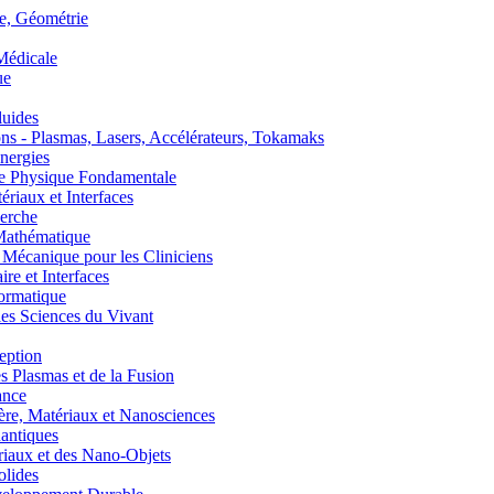
, Géométrie
édicale
ue
uides
s - Plasmas, Lasers, Accélérateurs, Tokamaks
nergies
de Physique Fondamentale
aux et Interfaces
erche
athématique
anique pour les Cliniciens
 et Interfaces
ormatique
s Sciences du Vivant
eption
lasmas et de la Fusion
ance
, Matériaux et Nanosciences
ntiques
aux et des Nano-Objets
lides