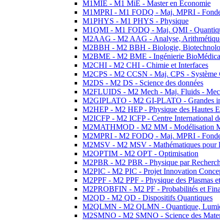
M1MIE - M1 MiE - Master en Economie
M1MPRI - M1 FODQ - Maj. MPRI - Fondeme
M1PHYS - M1 PHYS - Physique
M1QMI - M1 FODQ - Maj. QMI - Quantique
M2AAG - M2 AAG - Analyse, Arithmétique
M2BBH - M2 BBH - Biologie, Biotechnolog
M2BME - M2 BME - Ingénierie BioMédica
M2CHI - M2 CHI - Chimie et Interfaces
M2CPS - M2 CCSN - Maj. CPS - Système 
M2DS - M2 DS - Science des données
M2FLUIDS - M2 Mech - Maj. Fluids - Meca
M2GIPLATO - M2 GI-PLATO - Grandes instal
M2HEP - M2 HEP - Physique des Hautes E
M2ICFP - M2 ICFP - Centre International 
M2MATHMOD - M2 MM - Modélisation M
M2MPRI - M2 FODQ - Maj. MPRI - Fondeme
M2MSV - M2 MSV - Mathématiques pour le
M2OPTIM - M2 OPT - Optimisation
M2PBR - M2 PBR - Physique par Recherc
M2PIC - M2 PIC - Projet Innovation Conce
M2PPF - M2 PPF - Physique des Plasmas et
M2PROBFIN - M2 PF - Probabilités et Fin
M2QD - M2 QD - Dispositifs Quantiques
M2QLMN - M2 QLMN - Quantique, Lumiere
M2SMNO - M2 SMNO - Science des Materi