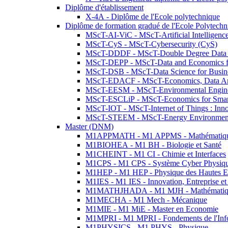
Diplôme d'établissement
X-4A - Diplôme de l'Ecole polytechnique
Diplôme de formation gradué de l'Ecole Polytec
MScT-AI-ViC - MScT-Artificial Intelligen
MScT-CyS - MScT-Cybersecurity (CyS)
MScT-DDDF - MScT-Double Degree Data 
MScT-DEPP - MScT-Data and Economics fo
MScT-DSB - MScT-Data Science for Busin
MScT-EDACF - MScT-Economics, Data Anal
MScT-EESM - MScT-Environmental Enginee
MScT-ESCLiP - MScT-Economics for Smart 
MScT-IOT - MScT-Internet of Things : Inn
MScT-STEEM - MScT-Energy Environment 
Master (DNM)
M1APPMATH - M1 APPMS - Mathématiques A
M1BIOHEA - M1 BH - Biologie et Santé
M1CHEINT - M1 CI - Chimie et Interfaces
M1CPS - M1 CPS - Système Cyber Physiq
M1HEP - M1 HEP - Physique des Hautes E
M1IES - M1 IES - Innovation, Entreprise et
M1MATHJHADA - M1 MJH - Mathématiqu
M1MECHA - M1 Mech - Mécanique
M1MIE - M1 MiE - Master en Economie
M1MPRI - M1 MPRI - Fondements de l'Inf
M1PHYSICS - M1 PHYS - Physique