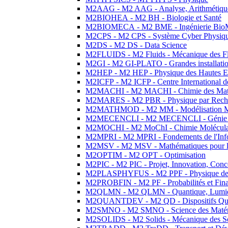
M2AAG - M2 AAG - Analyse, Arithmétique
M2BIOHEA - M2 BH - Biologie et Santé
M2BIOMECA - M2 BME - Ingénierie BioM
M2CPS - M2 CPS - Système Cyber Physiq
M2DS - M2 DS - Data Science
M2FLUIDS - M2 Fluids - Mécanique des Fl
M2GI - M2 GI-PLATO - Grandes installation
M2HEP - M2 HEP - Physique des Hautes E
M2ICFP - M2 ICFP - Centre International 
M2MACHI - M2 MACHI - Chimie des Matéri
M2MARES - M2 PBR - Physique par Rech
M2MATHMOD - M2 MM - Modélisation M
M2MECENCLI - M2 MECENCLI - Génie Méc
M2MOCHI - M2 MoChI - Chimie Moléculaire
M2MPRI - M2 MPRI - Fondements de l'Inf
M2MSV - M2 MSV - Mathématiques pour le
M2OPTIM - M2 OPT - Optimisation
M2PIC - M2 PIC - Projet, Innovation, Conc
M2PLASPHYFUS - M2 PPF - Physique des P
M2PROBFIN - M2 PF - Probabilités et Fin
M2QLMN - M2 QLMN - Quantique, Lumière
M2QUANTDEV - M2 QD - Dispositifs Qua
M2SMNO - M2 SMNO - Science des Matéri
M2SOLIDS - M2 Solids - Mécanique des So