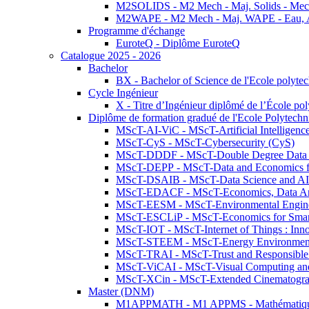
M2SOLIDS - M2 Mech - Maj. Solids - Meca
M2WAPE - M2 Mech - Maj. WAPE - Eau, Air
Programme d'échange
EuroteQ - Diplôme EuroteQ
Catalogue 2025 - 2026
Bachelor
BX - Bachelor of Science de l'Ecole polyte
Cycle Ingénieur
X - Titre d’Ingénieur diplômé de l’École po
Diplôme de formation gradué de l'Ecole Polytec
MScT-AI-ViC - MScT-Artificial Intelligen
MScT-CyS - MScT-Cybersecurity (CyS)
MScT-DDDF - MScT-Double Degree Data 
MScT-DEPP - MScT-Data and Economics fo
MScT-DSAIB - MScT-Data Science and AI 
MScT-EDACF - MScT-Economics, Data Anal
MScT-EESM - MScT-Environmental Enginee
MScT-ESCLiP - MScT-Economics for Smart 
MScT-IOT - MScT-Internet of Things : Inn
MScT-STEEM - MScT-Energy Environment 
MScT-TRAI - MScT-Trust and Responsible
MScT-ViCAI - MScT-Visual Computing and
MScT-XCin - MScT-Extended Cinematogr
Master (DNM)
M1APPMATH - M1 APPMS - Mathématiques A