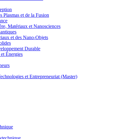
eption
lasmas et de la Fusion
ance
, Matériaux et Nanosciences
ntiques
aux et des Nano-Objets
lides
eloppement Durable
et Énergies
neurs
hnologies et Entrepreneuriat (Master)
chnique
lytechnique