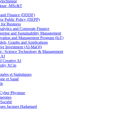
lytechnique
hnique -MSc&T
and Finance (DDDF)
r Public Policy (DEPP)
for Business
ytics and Corporate Finance
ring and Sustainability Management
ovation and Management Program (IoT)
ls, Graphs and Applications
ive Investment (AI-MaQI)
: Science Technology & Management
 AI
 Creative AI
aphy XCin
es et Statistiques
ie et Santé
le
Cyber Physique
nergies
 Société
es Jacques Hadamard