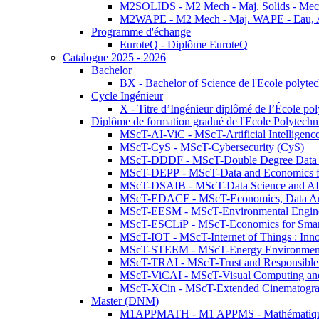
M2SOLIDS - M2 Mech - Maj. Solids - Meca
M2WAPE - M2 Mech - Maj. WAPE - Eau, Air
Programme d'échange
EuroteQ - Diplôme EuroteQ
Catalogue 2025 - 2026
Bachelor
BX - Bachelor of Science de l'Ecole polyte
Cycle Ingénieur
X - Titre d’Ingénieur diplômé de l’École po
Diplôme de formation gradué de l'Ecole Polytec
MScT-AI-ViC - MScT-Artificial Intelligen
MScT-CyS - MScT-Cybersecurity (CyS)
MScT-DDDF - MScT-Double Degree Data 
MScT-DEPP - MScT-Data and Economics fo
MScT-DSAIB - MScT-Data Science and AI 
MScT-EDACF - MScT-Economics, Data Anal
MScT-EESM - MScT-Environmental Enginee
MScT-ESCLiP - MScT-Economics for Smart 
MScT-IOT - MScT-Internet of Things : Inn
MScT-STEEM - MScT-Energy Environment 
MScT-TRAI - MScT-Trust and Responsible
MScT-ViCAI - MScT-Visual Computing and
MScT-XCin - MScT-Extended Cinematogr
Master (DNM)
M1APPMATH - M1 APPMS - Mathématiques A