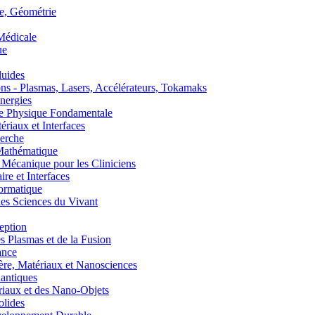
, Géométrie
édicale
ue
uides
s - Plasmas, Lasers, Accélérateurs, Tokamaks
nergies
de Physique Fondamentale
aux et Interfaces
erche
athématique
anique pour les Cliniciens
 et Interfaces
ormatique
s Sciences du Vivant
eption
lasmas et de la Fusion
ance
, Matériaux et Nanosciences
ntiques
aux et des Nano-Objets
lides