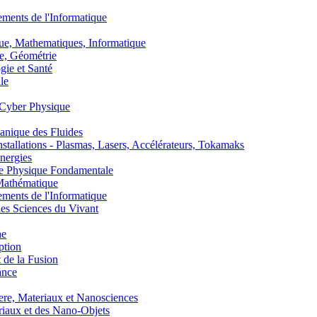
nts de l'Informatique
, Mathematiques, Informatique
, Géométrie
ie et Santé
le
Cyber Physique
nique des Fluides
lations - Plasmas, Lasers, Accélérateurs, Tokamaks
nergies
de Physique Fondamentale
athématique
nts de l'Informatique
s Sciences du Vivant
he
ption
 de la Fusion
ance
, Materiaux et Nanosciences
aux et des Nano-Objets