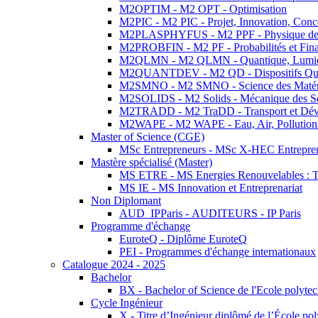
M2OPTIM - M2 OPT - Optimisation
M2PIC - M2 PIC - Projet, Innovation, Conc
M2PLASPHYFUS - M2 PPF - Physique des P
M2PROBFIN - M2 PF - Probabilités et Fin
M2QLMN - M2 QLMN - Quantique, Lumière
M2QUANTDEV - M2 QD - Dispositifs Qua
M2SMNO - M2 SMNO - Science des Matéri
M2SOLIDS - M2 Solids - Mécanique des So
M2TRADD - M2 TraDD - Transport et Dév
M2WAPE - M2 WAPE - Eau, Air, Pollution 
Master of Science (CGE)
MSc Entrepreneurs - MSc X-HEC Entrepre
Mastère spécialisé (Master)
MS ETRE - MS Energies Renouvelables : Tec
MS IE - MS Innovation et Entreprenariat
Non Diplomant
AUD_IPParis - AUDITEURS - IP Paris
Programme d'échange
EuroteQ - Diplôme EuroteQ
PEI - Programmes d'échange internationaux
Catalogue 2024 - 2025
Bachelor
BX - Bachelor of Science de l'Ecole polyte
Cycle Ingénieur
X - Titre d’Ingénieur diplômé de l’École po