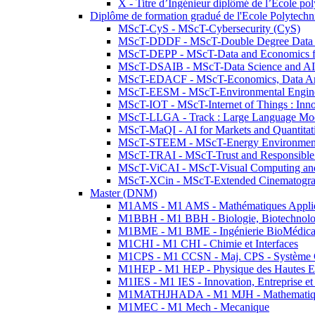
X - Titre d’Ingénieur diplômé de l’École po
Diplôme de formation gradué de l'Ecole Polytec
MScT-CyS - MScT-Cybersecurity (CyS)
MScT-DDDF - MScT-Double Degree Data 
MScT-DEPP - MScT-Data and Economics fo
MScT-DSAIB - MScT-Data Science and AI 
MScT-EDACF - MScT-Economics, Data Anal
MScT-EESM - MScT-Environmental Enginee
MScT-IOT - MScT-Internet of Things : Inn
MScT-LLGA - Track : Large Language Mode
MScT-MaQI - AI for Markets and Quantitat
MScT-STEEM - MScT-Energy Environment 
MScT-TRAI - MScT-Trust and Responsible
MScT-ViCAI - MScT-Visual Computing and
MScT-XCin - MScT-Extended Cinematogr
Master (DNM)
M1AMS - M1 AMS - Mathématiques Appliqué
M1BBH - M1 BBH - Biologie, Biotechnolog
M1BME - M1 BME - Ingénierie BioMédica
M1CHI - M1 CHI - Chimie et Interfaces
M1CPS - M1 CCSN - Maj. CPS - Système 
M1HEP - M1 HEP - Physique des Hautes E
M1IES - M1 IES - Innovation, Entreprise et
M1MATHJHADA - M1 MJH - Mathematiqu
M1MEC - M1 Mech - Mecanique