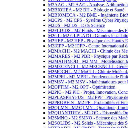
M2AAG - M2 AAG - Analyse, Arithmétique
M2BIOHEA - M2 BH - Biologie et Santé
M2BIOMECA - M2 BME - Ingénierie BioM
M2CPS - M2 CPS - Système Cyber Physiq
M2DS - M2 DS - Data Science
M2FLUIDS - M2 Fluids - Mécanique des Fl
M2GI - M2 GI-PLATO - Grandes installation
M2HEP - M2 HEP - Physique des Hautes E
M2ICFP - M2 ICFP - Centre International 
M2MACHI - M2 MACHI - Chimie des Matéri
M2MARES - M2 PBR - Physique par Rech
M2MATHMOD - M2 MM - Modélisation M
M2MECENCLI - M2 MECENCLI - Génie Méc
M2MOCHI - M2 MoChI - Chimie Moléculaire
M2MPRI - M2 MPRI - Fondements de l'Inf
M2MSV - M2 MSV - Mathématiques pour le
M2OPTIM - M2 OPT - Optimisation
M2PIC - M2 PIC - Projet, Innovation, Conc
M2PLASPHYFUS - M2 PPF - Physique des P
M2PROBFIN - M2 PF - Probabilités et Fin
M2QLMN - M2 QLMN - Quantique, Lumière
M2QUANTDEV - M2 QD - Dispositifs Qua
M2SMNO - M2 SMNO - Science des Matéri
M2SOLIDS - M2 Solids - Mécanique des So