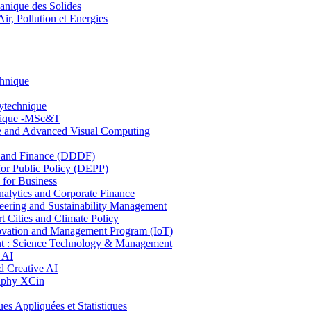
nique des Solides
, Pollution et Energies
chnique
lytechnique
hnique -MSc&T
ce and Advanced Visual Computing
and Finance (DDDF)
r Public Policy (DEPP)
for Business
ytics and Corporate Finance
ring and Sustainability Management
Cities and Climate Policy
ovation and Management Program (IoT)
: Science Technology & Management
 AI
 Creative AI
aphy XCin
ppliquées et Statistiques