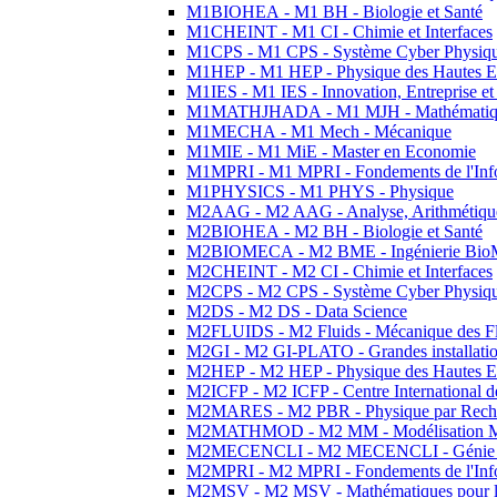
M1BIOHEA - M1 BH - Biologie et Santé
M1CHEINT - M1 CI - Chimie et Interfaces
M1CPS - M1 CPS - Système Cyber Physiq
M1HEP - M1 HEP - Physique des Hautes E
M1IES - M1 IES - Innovation, Entreprise et
M1MATHJHADA - M1 MJH - Mathématiqu
M1MECHA - M1 Mech - Mécanique
M1MIE - M1 MiE - Master en Economie
M1MPRI - M1 MPRI - Fondements de l'Inf
M1PHYSICS - M1 PHYS - Physique
M2AAG - M2 AAG - Analyse, Arithmétique
M2BIOHEA - M2 BH - Biologie et Santé
M2BIOMECA - M2 BME - Ingénierie BioM
M2CHEINT - M2 CI - Chimie et Interfaces
M2CPS - M2 CPS - Système Cyber Physiq
M2DS - M2 DS - Data Science
M2FLUIDS - M2 Fluids - Mécanique des Fl
M2GI - M2 GI-PLATO - Grandes installation
M2HEP - M2 HEP - Physique des Hautes E
M2ICFP - M2 ICFP - Centre International 
M2MARES - M2 PBR - Physique par Rech
M2MATHMOD - M2 MM - Modélisation M
M2MECENCLI - M2 MECENCLI - Génie Méc
M2MPRI - M2 MPRI - Fondements de l'Inf
M2MSV - M2 MSV - Mathématiques pour le