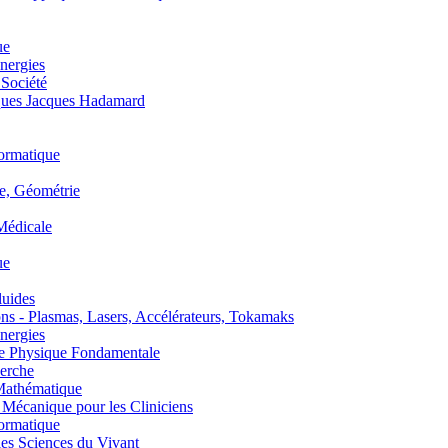
ue
nergies
 Société
es Jacques Hadamard
ormatique
, Géométrie
édicale
ue
uides
s - Plasmas, Lasers, Accélérateurs, Tokamaks
nergies
de Physique Fondamentale
erche
athématique
anique pour les Cliniciens
ormatique
s Sciences du Vivant