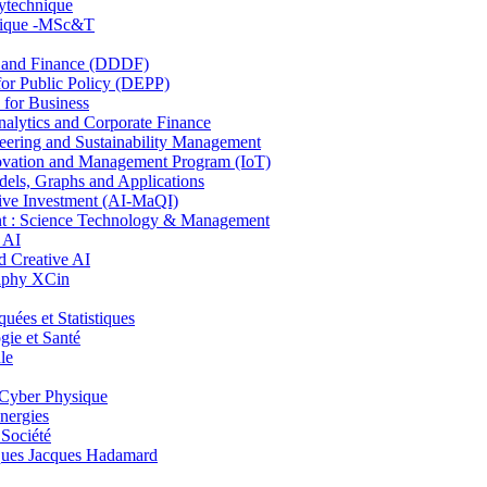
lytechnique
hnique -MSc&T
and Finance (DDDF)
r Public Policy (DEPP)
for Business
ytics and Corporate Finance
ring and Sustainability Management
ovation and Management Program (IoT)
ls, Graphs and Applications
ive Investment (AI-MaQI)
: Science Technology & Management
 AI
 Creative AI
aphy XCin
es et Statistiques
ie et Santé
le
Cyber Physique
nergies
 Société
es Jacques Hadamard