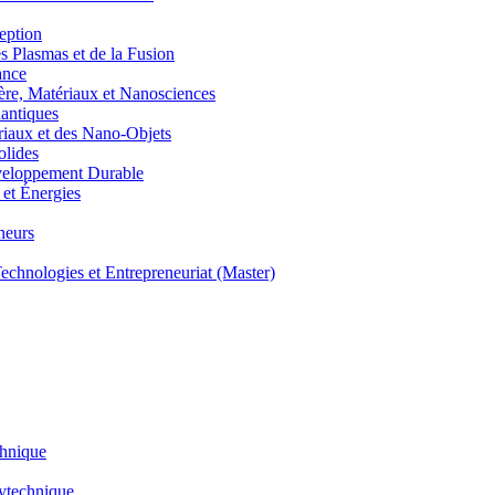
eption
lasmas et de la Fusion
ance
, Matériaux et Nanosciences
ntiques
aux et des Nano-Objets
lides
eloppement Durable
et Énergies
neurs
hnologies et Entrepreneuriat (Master)
chnique
lytechnique