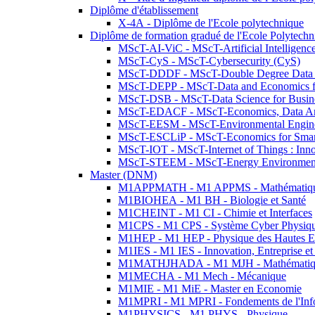
Diplôme d'établissement
X-4A - Diplôme de l'Ecole polytechnique
Diplôme de formation gradué de l'Ecole Polytec
MScT-AI-ViC - MScT-Artificial Intelligen
MScT-CyS - MScT-Cybersecurity (CyS)
MScT-DDDF - MScT-Double Degree Data 
MScT-DEPP - MScT-Data and Economics fo
MScT-DSB - MScT-Data Science for Busin
MScT-EDACF - MScT-Economics, Data Anal
MScT-EESM - MScT-Environmental Enginee
MScT-ESCLiP - MScT-Economics for Smart 
MScT-IOT - MScT-Internet of Things : Inn
MScT-STEEM - MScT-Energy Environment 
Master (DNM)
M1APPMATH - M1 APPMS - Mathématiques A
M1BIOHEA - M1 BH - Biologie et Santé
M1CHEINT - M1 CI - Chimie et Interfaces
M1CPS - M1 CPS - Système Cyber Physiq
M1HEP - M1 HEP - Physique des Hautes E
M1IES - M1 IES - Innovation, Entreprise et
M1MATHJHADA - M1 MJH - Mathématiqu
M1MECHA - M1 Mech - Mécanique
M1MIE - M1 MiE - Master en Economie
M1MPRI - M1 MPRI - Fondements de l'Inf
M1PHYSICS - M1 PHYS - Physique