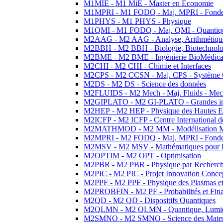
M1MIE - M1 MiE - Master en Economie
M1MPRI - M1 FODQ - Maj. MPRI - Fondeme
M1PHYS - M1 PHYS - Physique
M1QMI - M1 FODQ - Maj. QMI - Quantique
M2AAG - M2 AAG - Analyse, Arithmétique
M2BBH - M2 BBH - Biologie, Biotechnolog
M2BME - M2 BME - Ingénierie BioMédica
M2CHI - M2 CHI - Chimie et Interfaces
M2CPS - M2 CCSN - Maj. CPS - Système 
M2DS - M2 DS - Science des données
M2FLUIDS - M2 Mech - Maj. Fluids - Meca
M2GIPLATO - M2 GI-PLATO - Grandes instal
M2HEP - M2 HEP - Physique des Hautes E
M2ICFP - M2 ICFP - Centre International 
M2MATHMOD - M2 MM - Modélisation M
M2MPRI - M2 FODQ - Maj. MPRI - Fondeme
M2MSV - M2 MSV - Mathématiques pour le
M2OPTIM - M2 OPT - Optimisation
M2PBR - M2 PBR - Physique par Recherc
M2PIC - M2 PIC - Projet Innovation Conce
M2PPF - M2 PPF - Physique des Plasmas et
M2PROBFIN - M2 PF - Probabilités et Fin
M2QD - M2 QD - Dispositifs Quantiques
M2QLMN - M2 QLMN - Quantique, Lumiere
M2SMNO - M2 SMNO - Science des Materi