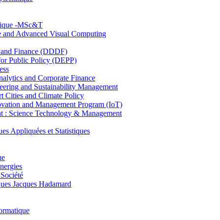
hnique -MSc&T
ce and Advanced Visual Computing
and Finance (DDDF)
r Public Policy (DEPP)
ess
ytics and Corporate Finance
ring and Sustainability Management
Cities and Climate Policy
ovation and Management Program (IoT)
: Science Technology & Management
ppliquées et Statistiques
ue
nergies
 Société
es Jacques Hadamard
ormatique