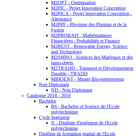
M2OPT - Optimisation
M2PIC - Projet Innovation Conception
M2PICA - Projet Innovation Conception -
Alternance
M2PPF - Physique des Plasmas et de la
Fusion
M2PROBAFI - Mathématiques
Financières : Probabilités et Finance
M2REST - Renewable Energy, Science
and Technology
M2SMNO - Sciences des Matériaux et des
nano-objets
M2TRADD - Transport et Développement
Durable - TRADD
MBIOENT - Master Bio-entrepreneur
Non Diplomant
ND - Non Diplomant
Catalogue 2018 - 2019
Bachelor
BS - Bachelor of Science de l'Ecole
polytechnique
Cycle Ingénieur
X - Diplôme d'ingénieur de l'Ecole
polytechnique
Diplôme de formation gradué de l'Ecole