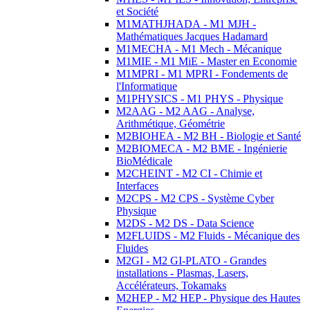
et Société
M1MATHJHADA - M1 MJH -
Mathématiques Jacques Hadamard
M1MECHA - M1 Mech - Mécanique
M1MIE - M1 MiE - Master en Economie
M1MPRI - M1 MPRI - Fondements de
l'Informatique
M1PHYSICS - M1 PHYS - Physique
M2AAG - M2 AAG - Analyse,
Arithmétique, Géométrie
M2BIOHEA - M2 BH - Biologie et Santé
M2BIOMECA - M2 BME - Ingénierie
BioMédicale
M2CHEINT - M2 CI - Chimie et
Interfaces
M2CPS - M2 CPS - Système Cyber
Physique
M2DS - M2 DS - Data Science
M2FLUIDS - M2 Fluids - Mécanique des
Fluides
M2GI - M2 GI-PLATO - Grandes
installations - Plasmas, Lasers,
Accélérateurs, Tokamaks
M2HEP - M2 HEP - Physique des Hautes