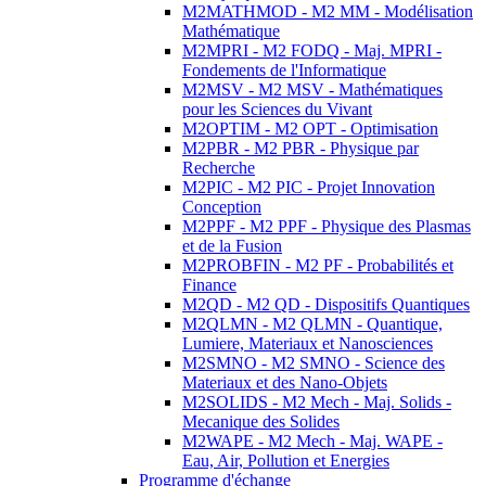
M2MATHMOD - M2 MM - Modélisation
Mathématique
M2MPRI - M2 FODQ - Maj. MPRI -
Fondements de l'Informatique
M2MSV - M2 MSV - Mathématiques
pour les Sciences du Vivant
M2OPTIM - M2 OPT - Optimisation
M2PBR - M2 PBR - Physique par
Recherche
M2PIC - M2 PIC - Projet Innovation
Conception
M2PPF - M2 PPF - Physique des Plasmas
et de la Fusion
M2PROBFIN - M2 PF - Probabilités et
Finance
M2QD - M2 QD - Dispositifs Quantiques
M2QLMN - M2 QLMN - Quantique,
Lumiere, Materiaux et Nanosciences
M2SMNO - M2 SMNO - Science des
Materiaux et des Nano-Objets
M2SOLIDS - M2 Mech - Maj. Solids -
Mecanique des Solides
M2WAPE - M2 Mech - Maj. WAPE -
Eau, Air, Pollution et Energies
Programme d'échange