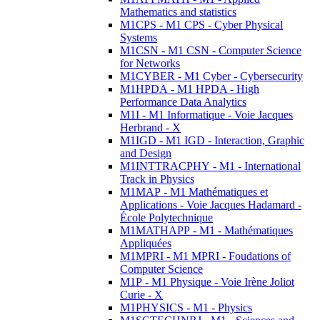
Mathematics and statistics
M1CPS - M1 CPS - Cyber Physical
Systems
M1CSN - M1 CSN - Computer Science
for Networks
M1CYBER - M1 Cyber - Cybersecurity
M1HPDA - M1 HPDA - High
Performance Data Analytics
M1I - M1 Informatique - Voie Jacques
Herbrand - X
M1IGD - M1 IGD - Interaction, Graphic
and Design
M1INTTRACPHY - M1 - International
Track in Physics
M1MAP - M1 Mathématiques et
Applications - Voie Jacques Hadamard -
École Polytechnique
M1MATHAPP - M1 - Mathématiques
Appliquées
M1MPRI - M1 MPRI - Foudations of
Computer Science
M1P - M1 Physique - Voie Irène Joliot
Curie - X
M1PHYSICS - M1 - Physics