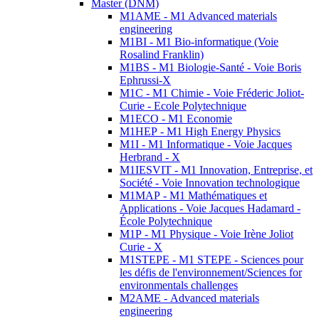
Master (DNM)
M1AME - M1 Advanced materials
engineering
M1BI - M1 Bio-informatique (Voie
Rosalind Franklin)
M1BS - M1 Biologie-Santé - Voie Boris
Ephrussi-X
M1C - M1 Chimie - Voie Fréderic Joliot-
Curie - Ecole Polytechnique
M1ECO - M1 Economie
M1HEP - M1 High Energy Physics
M1I - M1 Informatique - Voie Jacques
Herbrand - X
M1IESVIT - M1 Innovation, Entreprise, et
Société - Voie Innovation technologique
M1MAP - M1 Mathématiques et
Applications - Voie Jacques Hadamard -
École Polytechnique
M1P - M1 Physique - Voie Irène Joliot
Curie - X
M1STEPE - M1 STEPE - Sciences pour
les défis de l'environnement/Sciences for
environmentals challenges
M2AME - Advanced materials
engineering