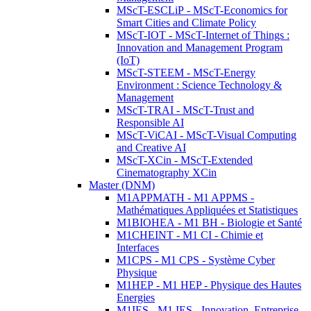
MScT-ESCLiP - MScT-Economics for
Smart Cities and Climate Policy
MScT-IOT - MScT-Internet of Things :
Innovation and Management Program
(IoT)
MScT-STEEM - MScT-Energy
Environment : Science Technology &
Management
MScT-TRAI - MScT-Trust and
Responsible AI
MScT-ViCAI - MScT-Visual Computing
and Creative AI
MScT-XCin - MScT-Extended
Cinematography XCin
Master (DNM)
M1APPMATH - M1 APPMS -
Mathématiques Appliquées et Statistiques
M1BIOHEA - M1 BH - Biologie et Santé
M1CHEINT - M1 CI - Chimie et
Interfaces
M1CPS - M1 CPS - Système Cyber
Physique
M1HEP - M1 HEP - Physique des Hautes
Energies
M1IES - M1 IES - Innovation, Entreprise