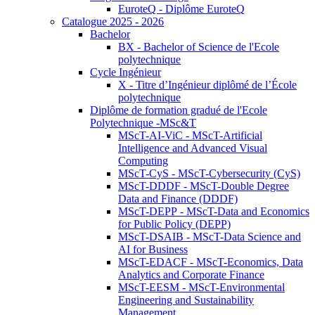
EuroteQ - Diplôme EuroteQ
Catalogue 2025 - 2026
Bachelor
BX - Bachelor of Science de l'Ecole
polytechnique
Cycle Ingénieur
X - Titre d’Ingénieur diplômé de l’École
polytechnique
Diplôme de formation gradué de l'Ecole
Polytechnique -MSc&T
MScT-AI-ViC - MScT-Artificial
Intelligence and Advanced Visual
Computing
MScT-CyS - MScT-Cybersecurity (CyS)
MScT-DDDF - MScT-Double Degree
Data and Finance (DDDF)
MScT-DEPP - MScT-Data and Economics
for Public Policy (DEPP)
MScT-DSAIB - MScT-Data Science and
AI for Business
MScT-EDACF - MScT-Economics, Data
Analytics and Corporate Finance
MScT-EESM - MScT-Environmental
Engineering and Sustainability
Management