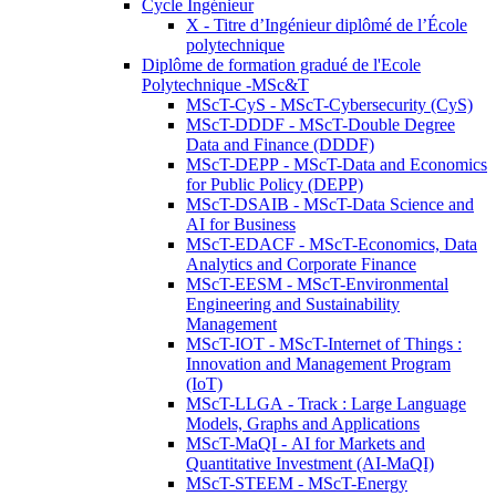
Cycle Ingénieur
X - Titre d’Ingénieur diplômé de l’École
polytechnique
Diplôme de formation gradué de l'Ecole
Polytechnique -MSc&T
MScT-CyS - MScT-Cybersecurity (CyS)
MScT-DDDF - MScT-Double Degree
Data and Finance (DDDF)
MScT-DEPP - MScT-Data and Economics
for Public Policy (DEPP)
MScT-DSAIB - MScT-Data Science and
AI for Business
MScT-EDACF - MScT-Economics, Data
Analytics and Corporate Finance
MScT-EESM - MScT-Environmental
Engineering and Sustainability
Management
MScT-IOT - MScT-Internet of Things :
Innovation and Management Program
(IoT)
MScT-LLGA - Track : Large Language
Models, Graphs and Applications
MScT-MaQI - AI for Markets and
Quantitative Investment (AI-MaQI)
MScT-STEEM - MScT-Energy