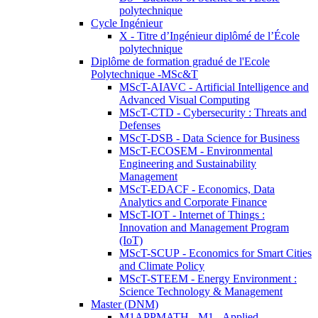
polytechnique
Cycle Ingénieur
X - Titre d’Ingénieur diplômé de l’École
polytechnique
Diplôme de formation gradué de l'Ecole
Polytechnique -MSc&T
MScT-AIAVC - Artificial Intelligence and
Advanced Visual Computing
MScT-CTD - Cybersecurity : Threats and
Defenses
MScT-DSB - Data Science for Business
MScT-ECOSEM - Environmental
Engineering and Sustainability
Management
MScT-EDACF - Economics, Data
Analytics and Corporate Finance
MScT-IOT - Internet of Things :
Innovation and Management Program
(IoT)
MScT-SCUP - Economics for Smart Cities
and Climate Policy
MScT-STEEM - Energy Environment :
Science Technology & Management
Master (DNM)
M1APPMATH - M1 - Applied