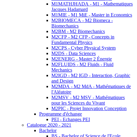
M1MATHJHADA - M1 - Mathematiques
Jacques Hadamard
M1MIE - M1 MiE - Master in Economics
M2BIOMECA - M2 Biomeca -
Biomechanics
M2BM - M2 Biomechanics
M2CFP - M2 CFP - Concepts in
Fundamental Physics
M2CPS - Cyber Physical System
M2DS - Data Sciences
M2ENERG - Master 2 Énergie
M2FLUIDS - M2 Fluids - Fluid
Mechanics
M2IGD - M2 IGD - Interaction, Graphic
and Design
M2MDA - M2 MdA - Mathématiques de
l'Aléatoire
M2MSV - M2 MSV - Mathématiques
pour les Sciences du Vivant
M2PIC - Projet Innovation Conception
Programme d'échange
PEI - Echanges PEI
Catalogue 2020 - 2021
Bachelor
BS - Bachelor of Science de l'Ecole