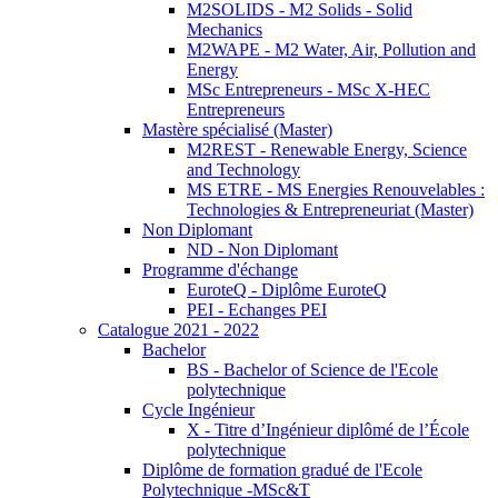
M2SOLIDS - M2 Solids - Solid
Mechanics
M2WAPE - M2 Water, Air, Pollution and
Energy
MSc Entrepreneurs - MSc X-HEC
Entrepreneurs
Mastère spécialisé (Master)
M2REST - Renewable Energy, Science
and Technology
MS ETRE - MS Energies Renouvelables :
Technologies & Entrepreneuriat (Master)
Non Diplomant
ND - Non Diplomant
Programme d'échange
EuroteQ - Diplôme EuroteQ
PEI - Echanges PEI
Catalogue 2021 - 2022
Bachelor
BS - Bachelor of Science de l'Ecole
polytechnique
Cycle Ingénieur
X - Titre d’Ingénieur diplômé de l’École
polytechnique
Diplôme de formation gradué de l'Ecole
Polytechnique -MSc&T