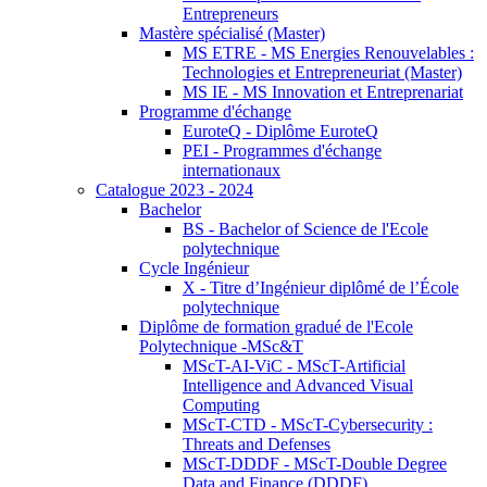
Entrepreneurs
Mastère spécialisé (Master)
MS ETRE - MS Energies Renouvelables :
Technologies et Entrepreneuriat (Master)
MS IE - MS Innovation et Entreprenariat
Programme d'échange
EuroteQ - Diplôme EuroteQ
PEI - Programmes d'échange
internationaux
Catalogue 2023 - 2024
Bachelor
BS - Bachelor of Science de l'Ecole
polytechnique
Cycle Ingénieur
X - Titre d’Ingénieur diplômé de l’École
polytechnique
Diplôme de formation gradué de l'Ecole
Polytechnique -MSc&T
MScT-AI-ViC - MScT-Artificial
Intelligence and Advanced Visual
Computing
MScT-CTD - MScT-Cybersecurity :
Threats and Defenses
MScT-DDDF - MScT-Double Degree
Data and Finance (DDDF)