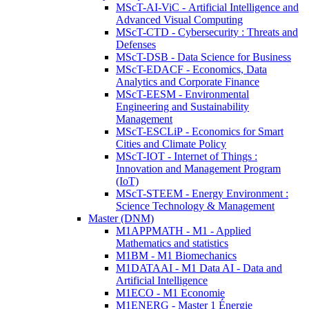
MScT-AI-ViC - Artificial Intelligence and
Advanced Visual Computing
MScT-CTD - Cybersecurity : Threats and
Defenses
MScT-DSB - Data Science for Business
MScT-EDACF - Economics, Data
Analytics and Corporate Finance
MScT-EESM - Environmental
Engineering and Sustainability
Management
MScT-ESCLiP - Economics for Smart
Cities and Climate Policy
MScT-IOT - Internet of Things :
Innovation and Management Program
(IoT)
MScT-STEEM - Energy Environment :
Science Technology & Management
Master (DNM)
M1APPMATH - M1 - Applied
Mathematics and statistics
M1BM - M1 Biomechanics
M1DATAAI - M1 Data AI - Data and
Artificial Intelligence
M1ECO - M1 Economie
M1ENERG - Master 1 Énergie