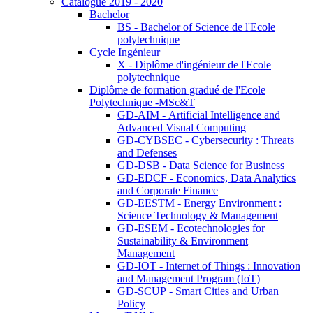
Catalogue 2019 - 2020
Bachelor
BS - Bachelor of Science de l'Ecole
polytechnique
Cycle Ingénieur
X - Diplôme d'ingénieur de l'Ecole
polytechnique
Diplôme de formation gradué de l'Ecole
Polytechnique -MSc&T
GD-AIM - Artificial Intelligence and
Advanced Visual Computing
GD-CYBSEC - Cybersecurity : Threats
and Defenses
GD-DSB - Data Science for Business
GD-EDCF - Economics, Data Analytics
and Corporate Finance
GD-EESTM - Energy Environment :
Science Technology & Management
GD-ESEM - Ecotechnologies for
Sustainability & Environment
Management
GD-IOT - Internet of Things : Innovation
and Management Program (IoT)
GD-SCUP - Smart Cities and Urban
Policy