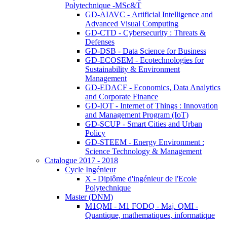
Polytechnique -MSc&T
GD-AIAVC - Artificial Intelligence and
Advanced Visual Computing
GD-CTD - Cybersecurity : Threats &
Defenses
GD-DSB - Data Science for Business
GD-ECOSEM - Ecotechnologies for
Sustainability & Environment
Management
GD-EDACF - Economics, Data Analytics
and Corporate Finance
GD-IOT - Internet of Things : Innovation
and Management Program (IoT)
GD-SCUP - Smart Cities and Urban
Policy
GD-STEEM - Energy Environment :
Science Technology & Management
Catalogue 2017 - 2018
Cycle Ingénieur
X - Diplôme d'ingénieur de l'Ecole
Polytechnique
Master (DNM)
M1QMI - M1 FODQ - Maj. QMI -
Quantique, mathematiques, informatique