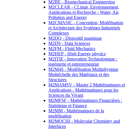
M2BE - Biomechanical Engineering
M2CLEAR - CLimat, Environnement,
Applications et Recherche - Water, Air,
Pollution and Energy
M2CMASIC - Conception, Modélisation
et Architecture des Systèmes Industriels
Complexes
M2DQ - Dispositif quantique
M2DS - Data Sciences
M2FM - Fluid Mechanics
M2HEP - High Energy physics
M2ITIE - Innovation Technologique :
ingénierie et entrepreneuriat
M2M4S - Modélisation Multiphysique
Multiéchelle des Matériaux et des
Structures
M2MAMSV - Master 2 Mathématiques et
Applications - Mathématiques pour les
Sciences du Vivant
M2MFSF - Mathématiques Financières :
Statistique et Finance
M2MM - Mathématiques de la
modélisation
M2MOCHI - Molecular Chemistry and
Interfaces