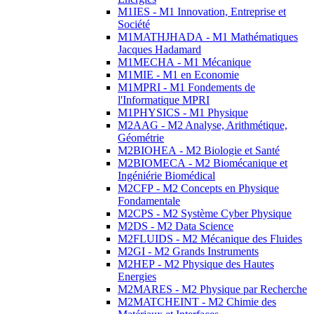
M1IES - M1 Innovation, Entreprise et
Société
M1MATHJHADA - M1 Mathématiques
Jacques Hadamard
M1MECHA - M1 Mécanique
M1MIE - M1 en Economie
M1MPRI - M1 Fondements de
l'Informatique MPRI
M1PHYSICS - M1 Physique
M2AAG - M2 Analyse, Arithmétique,
Géométrie
M2BIOHEA - M2 Biologie et Santé
M2BIOMECA - M2 Biomécanique et
Ingéniérie Biomédical
M2CFP - M2 Concepts en Physique
Fondamentale
M2CPS - M2 Système Cyber Physique
M2DS - M2 Data Science
M2FLUIDS - M2 Mécanique des Fluides
M2GI - M2 Grands Instruments
M2HEP - M2 Physique des Hautes
Energies
M2MARES - M2 Physique par Recherche
M2MATCHEINT - M2 Chimie des