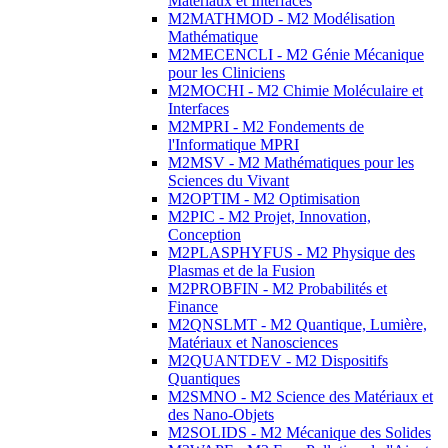
Matériaux et Interfaces
M2MATHMOD - M2 Modélisation
Mathématique
M2MECENCLI - M2 Génie Mécanique
pour les Cliniciens
M2MOCHI - M2 Chimie Moléculaire et
Interfaces
M2MPRI - M2 Fondements de
l'Informatique MPRI
M2MSV - M2 Mathématiques pour les
Sciences du Vivant
M2OPTIM - M2 Optimisation
M2PIC - M2 Projet, Innovation,
Conception
M2PLASPHYFUS - M2 Physique des
Plasmas et de la Fusion
M2PROBFIN - M2 Probabilités et
Finance
M2QNSLMT - M2 Quantique, Lumière,
Matériaux et Nanosciences
M2QUANTDEV - M2 Dispositifs
Quantiques
M2SMNO - M2 Science des Matériaux et
des Nano-Objets
M2SOLIDS - M2 Mécanique des Solides