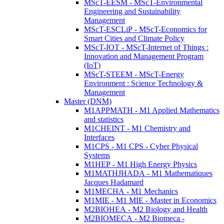
MScT-EESM - MScT-Environmental
Engineering and Sustainability
Management
MScT-ESCLiP - MScT-Economics for
Smart Cities and Climate Policy
MScT-IOT - MScT-Internet of Things :
Innovation and Management Program
(IoT)
MScT-STEEM - MScT-Energy
Environment : Science Technology &
Management
Master (DNM)
M1APPMATH - M1 Applied Mathematics
and statistics
M1CHEINT - M1 Chemistry and
Interfaces
M1CPS - M1 CPS - Cyber Physical
Systems
M1HEP - M1 High Energy Physics
M1MATHJHADA - M1 Mathematiques
Jacques Hadamard
M1MECHA - M1 Mechanics
M1MIE - M1 MIE - Master in Economics
M2BIOHEA - M2 Biology and Health
M2BIOMECA - M2 Biomeca -