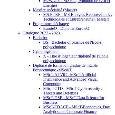
M2WAPE - M2 Eau, Pollution de l'Air et
Energies
Mastère spécialisé (Master)
MS ETRE - MS Energies Renouvelables :
Technologies et Entrepreneuriat (Master)
Programme d'échange
EuroteQ - Diplôme EuroteQ
Catalogue 2022 - 2023
Bachelor
BS - Bachelor of Science de l'Ecole
polytechnique
Cycle Ingénieur
X - Titre d’Ingénieur diplômé de l’École
polytechnique
Diplôme de formation gradué de l'Ecole
Polytechnique -MSc&T
MScT-AI-ViC - MScT-Artificial
Intelligence and Advanced Visual
Computing
MScT-CTD - MScT-Cybersecurity :
Threats and Defenses
MScT-DSB - MScT-Data Science for
Business
MScT-EDACF - MScT-Economics, Data
Analytics and Corporate Finance