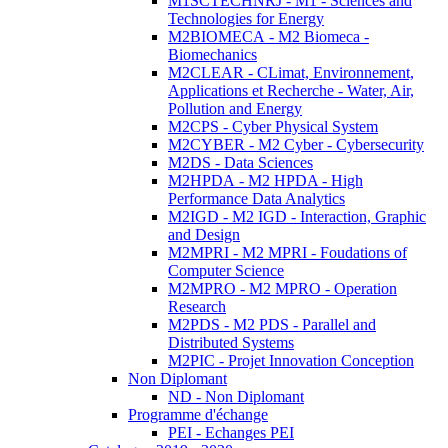
M1SCTECHNRJ - M1 - Sciences and
Technologies for Energy
M2BIOMECA - M2 Biomeca -
Biomechanics
M2CLEAR - CLimat, Environnement,
Applications et Recherche - Water, Air,
Pollution and Energy
M2CPS - Cyber Physical System
M2CYBER - M2 Cyber - Cybersecurity
M2DS - Data Sciences
M2HPDA - M2 HPDA - High
Performance Data Analytics
M2IGD - M2 IGD - Interaction, Graphic
and Design
M2MPRI - M2 MPRI - Foudations of
Computer Science
M2MPRO - M2 MPRO - Operation
Research
M2PDS - M2 PDS - Parallel and
Distributed Systems
M2PIC - Projet Innovation Conception
Non Diplomant
ND - Non Diplomant
Programme d'échange
PEI - Echanges PEI