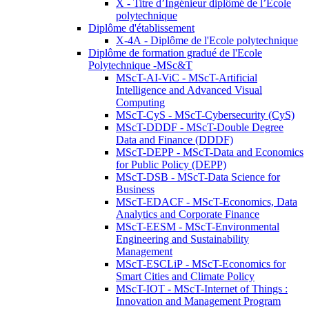
X - Titre d’Ingénieur diplômé de l’École
polytechnique
Diplôme d'établissement
X-4A - Diplôme de l'Ecole polytechnique
Diplôme de formation gradué de l'Ecole
Polytechnique -MSc&T
MScT-AI-ViC - MScT-Artificial
Intelligence and Advanced Visual
Computing
MScT-CyS - MScT-Cybersecurity (CyS)
MScT-DDDF - MScT-Double Degree
Data and Finance (DDDF)
MScT-DEPP - MScT-Data and Economics
for Public Policy (DEPP)
MScT-DSB - MScT-Data Science for
Business
MScT-EDACF - MScT-Economics, Data
Analytics and Corporate Finance
MScT-EESM - MScT-Environmental
Engineering and Sustainability
Management
MScT-ESCLiP - MScT-Economics for
Smart Cities and Climate Policy
MScT-IOT - MScT-Internet of Things :
Innovation and Management Program