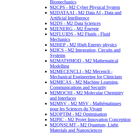
Biomechanics
M2CPS - M2 Cyber Physical System
M2DATAAI - M2 Data AI - Data and
Artificial Intelligence
M2DS - M2 Data Sciences
M2ENERG - M2 Énergie
M2FLUIDS - M2 Fluids - Fluid
Mechanics
M2HEP - M2 High Energy physics
M2ICS - M2 Integration, Circuits and
Systems
M2MATHMOD - M2 Mathematical
Modelling
M2MECENCLI - M2 Mecencli -
Mechanical Engineering for Clinicians
M2MICAS - M2 Machine Learning,
Communications and Security
M2MOCHI - M2 Molecular Chemistry
and Interfaces
M2MSV - M2 MSV - Mathématiques
pour les Sciences du Vivant
M2OPTIM - M2 Optimisation
M2PIC - M2 Projet Innovation Conception
M2QNSLMT - M2 Quantum, Light,
Materials and Nanosciences