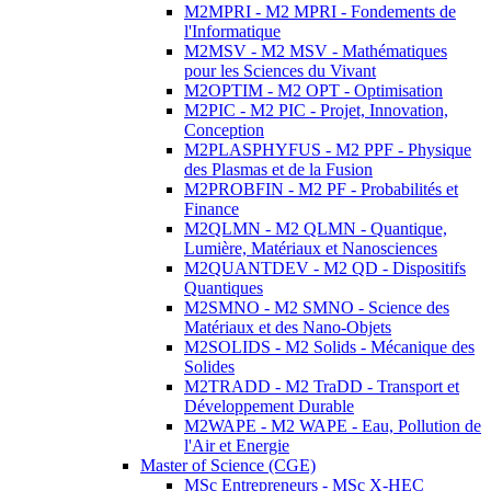
M2MPRI - M2 MPRI - Fondements de
l'Informatique
M2MSV - M2 MSV - Mathématiques
pour les Sciences du Vivant
M2OPTIM - M2 OPT - Optimisation
M2PIC - M2 PIC - Projet, Innovation,
Conception
M2PLASPHYFUS - M2 PPF - Physique
des Plasmas et de la Fusion
M2PROBFIN - M2 PF - Probabilités et
Finance
M2QLMN - M2 QLMN - Quantique,
Lumière, Matériaux et Nanosciences
M2QUANTDEV - M2 QD - Dispositifs
Quantiques
M2SMNO - M2 SMNO - Science des
Matériaux et des Nano-Objets
M2SOLIDS - M2 Solids - Mécanique des
Solides
M2TRADD - M2 TraDD - Transport et
Développement Durable
M2WAPE - M2 WAPE - Eau, Pollution de
l'Air et Energie
Master of Science (CGE)
MSc Entrepreneurs - MSc X-HEC