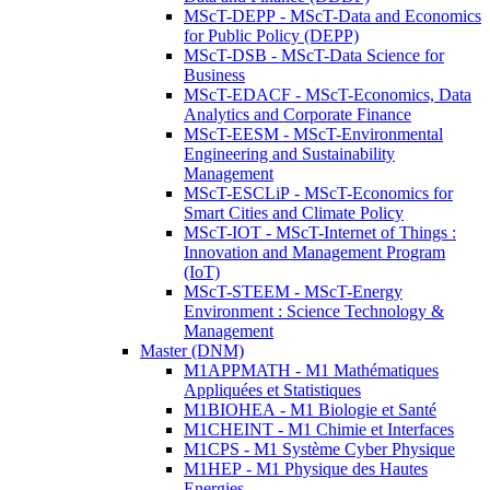
MScT-DEPP - MScT-Data and Economics
for Public Policy (DEPP)
MScT-DSB - MScT-Data Science for
Business
MScT-EDACF - MScT-Economics, Data
Analytics and Corporate Finance
MScT-EESM - MScT-Environmental
Engineering and Sustainability
Management
MScT-ESCLiP - MScT-Economics for
Smart Cities and Climate Policy
MScT-IOT - MScT-Internet of Things :
Innovation and Management Program
(IoT)
MScT-STEEM - MScT-Energy
Environment : Science Technology &
Management
Master (DNM)
M1APPMATH - M1 Mathématiques
Appliquées et Statistiques
M1BIOHEA - M1 Biologie et Santé
M1CHEINT - M1 Chimie et Interfaces
M1CPS - M1 Système Cyber Physique
M1HEP - M1 Physique des Hautes
Energies