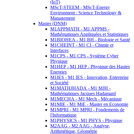
(IoT)
MScT-STEEM - MScT-Energy
Environment : Science Technology &
Management
Master (DNM)
M1APPMATH - M1 APPMS -
Mathématiques Appliquées et Statistiques
M1BIOHEA - M1 BH - Biologie et Santé
M1CHEINT - M1 CI - Chimie et
Interfaces
M1CPS - M1 CPS - Système Cyber
Physique
M1HEP - M1 HEP - Physique des Hautes
Energies
M1IES - M1 IES - Innovation, Entreprise
et Société
M1MATHJHADA - M1 MJH -
Mathématiques Jacques Hadamard
M1MECHA - M1 Mech - Mécanique
M1MIE - M1 MiE - Master en Economie
M1MPRI - M1 MPRI - Fondements de
l'Informatique
M1PHYSICS - M1 PHYS - Physique
M2AAG - M2 AAG - Analyse,
Arithmétique, Géométrie