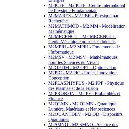
Energies
M2ICFP - M2 ICFP - Centre International
de Physique Fondamentale
M2MARES - M2 PBR - Physique par
Recherche
M2MATHMOD - M2 MM - Modélisation
Mathématique
M2MECENCLI - M2 MECENCLI -
Génie Mécanique pour les Cliniciens
M2MPRI - M2 MPRI - Fondements de
l'Informatique
M2MSV - M2 MSV - Mathématiques
pour les Sciences du Vivant
M2OPTIM - M2 OPT - Optimisation
M2PIC - M2 PIC - Projet, Innovation,
Conception
M2PLASPHYFUS - M2 PPF - Physique
des Plasmas et de la Fusion
M2PROBFIN - M2 PF - Probabilités et
Finance
M2QLMN - M2 QLMN - Quantique,
Lumière, Matériaux et Nanosciences
M2QUANTDEV - M2 QD - Dispositifs
Quantiques
M2SMNO - M2 SMNO - Science des