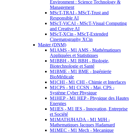
Environment : Science Technology &
Management
MScT-TRAI - MScT-Trust and
Responsible AI
MScT-ViCAI - MScT-Visual Computing
and Creative AI
MScT-XCin - MScT-Extended
Cinematography XCin
Master (DNM)
M1AMS - M1 AMS - Mathématiques
Appliquées et Statistiques
M1BBH - M1 BBH - Biologie,
Biotechnologie et Santé
M1BME - M1 BME - Ingénierie
BioMédicale
M1CHI - M1 CHI - Chimie et Interfaces
M1CPS - M1 CCSN - Maj. CPS -
Système Cyber Physique
M1HEP - M1 HEP - Physique des Hautes
Energies
M1IES - M1 IES - Innovation, Entreprise
et Société
M1MATHJHADA - M1 MJH -
Mathematiques Jacques Hadamard
M1MEC - M1 Mech - Mecanique