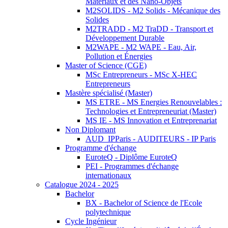
Matériaux et des Nano-Objets
M2SOLIDS - M2 Solids - Mécanique des
Solides
M2TRADD - M2 TraDD - Transport et
Développement Durable
M2WAPE - M2 WAPE - Eau, Air,
Pollution et Énergies
Master of Science (CGE)
MSc Entrepreneurs - MSc X-HEC
Entrepreneurs
Mastère spécialisé (Master)
MS ETRE - MS Energies Renouvelables :
Technologies et Entrepreneuriat (Master)
MS IE - MS Innovation et Entreprenariat
Non Diplomant
AUD_IPParis - AUDITEURS - IP Paris
Programme d'échange
EuroteQ - Diplôme EuroteQ
PEI - Programmes d'échange
internationaux
Catalogue 2024 - 2025
Bachelor
BX - Bachelor of Science de l'Ecole
polytechnique
Cycle Ingénieur