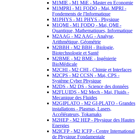
M1MIE - M1 MiE - Master en Economie
M1MPRI - M1 FODQ - Maj. MPRI -
Fondements de l'Informatique
M1PHYS - M1 PHYS - Physique
M1QMI - M1 FODQ - Maj. QMI -
Quantique, Mathematiques, Informatique
M2AAG - M2 AAG - Analyse,
Arithmétique, Géométrie
M2BBH - M2 BBH - Biologie,
Biotechnologie et Santé
M2BME - M2 BME - Ingénierie
BioMédicale
M2CHI - M2 CHI - Chimie et Interfaces
M2CPS - M2 CCSN - Maj. CPS -
Système Cyber Physique
M2DS - M2 DS - Science des données
M2FLUIDS - M2 Mech - Maj. Fluids -
Mecanique des Fluides
M2GIPLATO - M2 GI-PLATO - Grandes
installations - Plasmas, Lasers,
Accélérateurs, Tokamaks
M2HEP - M2 HEP - Physique des Hautes
Energies
M2ICFP - M2 ICFP - Centre International
de Physique Fondamentale