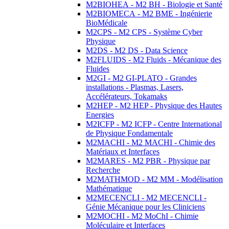
M2BIOHEA - M2 BH - Biologie et Santé
M2BIOMECA - M2 BME - Ingénierie
BioMédicale
M2CPS - M2 CPS - Système Cyber
Physique
M2DS - M2 DS - Data Science
M2FLUIDS - M2 Fluids - Mécanique des
Fluides
M2GI - M2 GI-PLATO - Grandes
installations - Plasmas, Lasers,
Accélérateurs, Tokamaks
M2HEP - M2 HEP - Physique des Hautes
Energies
M2ICFP - M2 ICFP - Centre International
de Physique Fondamentale
M2MACHI - M2 MACHI - Chimie des
Matériaux et Interfaces
M2MARES - M2 PBR - Physique par
Recherche
M2MATHMOD - M2 MM - Modélisation
Mathématique
M2MECENCLI - M2 MECENCLI -
Génie Mécanique pour les Cliniciens
M2MOCHI - M2 MoChI - Chimie
Moléculaire et Interfaces