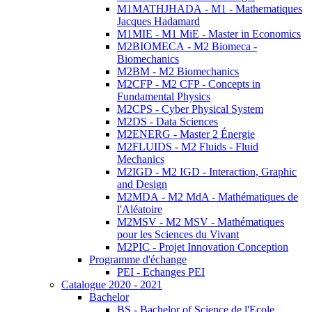
M1MATHJHADA - M1 - Mathematiques
Jacques Hadamard
M1MIE - M1 MiE - Master in Economics
M2BIOMECA - M2 Biomeca -
Biomechanics
M2BM - M2 Biomechanics
M2CFP - M2 CFP - Concepts in
Fundamental Physics
M2CPS - Cyber Physical System
M2DS - Data Sciences
M2ENERG - Master 2 Énergie
M2FLUIDS - M2 Fluids - Fluid
Mechanics
M2IGD - M2 IGD - Interaction, Graphic
and Design
M2MDA - M2 MdA - Mathématiques de
l'Aléatoire
M2MSV - M2 MSV - Mathématiques
pour les Sciences du Vivant
M2PIC - Projet Innovation Conception
Programme d'échange
PEI - Echanges PEI
Catalogue 2020 - 2021
Bachelor
BS - Bachelor of Science de l'Ecole