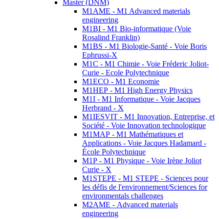
Master (DNM)
M1AME - M1 Advanced materials
engineering
M1BI - M1 Bio-informatique (Voie
Rosalind Franklin)
M1BS - M1 Biologie-Santé - Voie Boris
Ephrussi-X
M1C - M1 Chimie - Voie Fréderic Joliot-
Curie - Ecole Polytechnique
M1ECO - M1 Economie
M1HEP - M1 High Energy Physics
M1I - M1 Informatique - Voie Jacques
Herbrand - X
M1IESVIT - M1 Innovation, Entreprise, et
Société - Voie Innovation technologique
M1MAP - M1 Mathématiques et
Applications - Voie Jacques Hadamard -
École Polytechnique
M1P - M1 Physique - Voie Irène Joliot
Curie - X
M1STEPE - M1 STEPE - Sciences pour
les défis de l'environnement/Sciences for
environmentals challenges
M2AME - Advanced materials
engineering