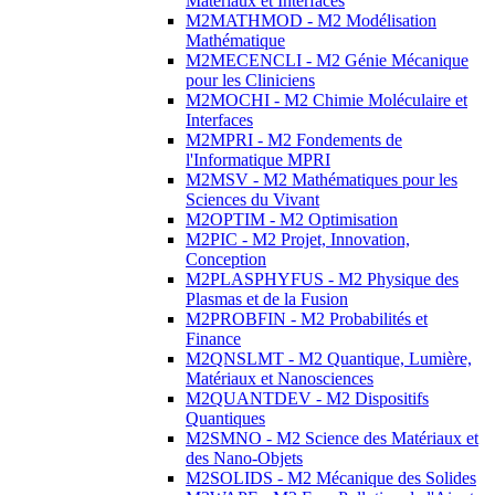
Matériaux et Interfaces
M2MATHMOD - M2 Modélisation
Mathématique
M2MECENCLI - M2 Génie Mécanique
pour les Cliniciens
M2MOCHI - M2 Chimie Moléculaire et
Interfaces
M2MPRI - M2 Fondements de
l'Informatique MPRI
M2MSV - M2 Mathématiques pour les
Sciences du Vivant
M2OPTIM - M2 Optimisation
M2PIC - M2 Projet, Innovation,
Conception
M2PLASPHYFUS - M2 Physique des
Plasmas et de la Fusion
M2PROBFIN - M2 Probabilités et
Finance
M2QNSLMT - M2 Quantique, Lumière,
Matériaux et Nanosciences
M2QUANTDEV - M2 Dispositifs
Quantiques
M2SMNO - M2 Science des Matériaux et
des Nano-Objets
M2SOLIDS - M2 Mécanique des Solides