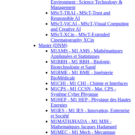
Environment : Science Technology &
Management
MScT-TRAI - MScT-Trust and
Responsible AI
MScT-ViCAI - MScT-Visual Computing
and Creative AI
MScT-XCin - MScT-Extended
Cinematography XCin
Master (DNM)
M1AMS - M1 AMS - Mathématiques
Appliquées et Statistiques
M1BBH - M1 BBH - Biologie,
Biotechnologie et Santé
M1BME - M1 BME - Ingénierie
BioMédicale
M1CHI - M1 CHI - Chimie et Interfaces
M1CPS - M1 CCSN - Maj. CPS -
Système Cyber Physique
M1HEP - M1 HEP - Physique des Hautes
Energies
M1IES - M1 IES - Innovation, Entreprise
et Société
M1MATHJHADA - M1 MJH -
Mathematiques Jacques Hadamard
M1MEC - M1 Mech - Mecanique