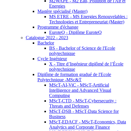
M2WAPE - M2 Eau, Pollution de l'Air et
Energies
Mastère spécialisé (Master)
MS ETRE - MS Energies Renouvelables :
Technologies et Entrepreneuriat (Master)
Programme d'échange
EuroteQ - Diplôme EuroteQ
Catalogue 2022 - 2023
Bachelor
BS - Bachelor of Science de l'Ecole
polytechnique
Cycle Ingénieur
X - Titre d’Ingénieur diplômé de l’École
polytechnique
Diplôme de formation gradué de l'Ecole
Polytechnique -MSc&T
MScT-AI-ViC - MScT-Artificial
Intelligence and Advanced Visual
Computing
MScT-CTD - MScT-Cybersecurity :
Threats and Defenses
MScT-DSB - MScT-Data Science for
Business
MScT-EDACF - MScT-Economics, Data
Analytics and Corporate Finance