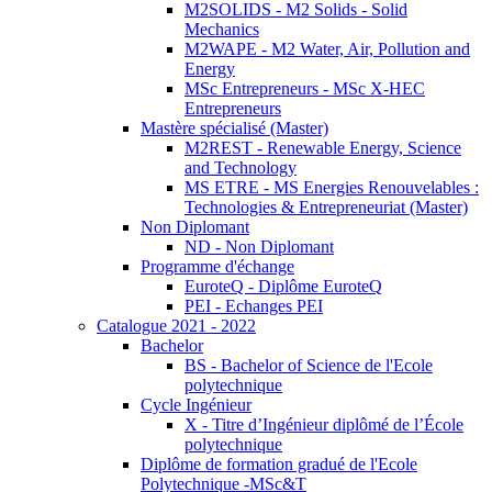
M2SOLIDS - M2 Solids - Solid
Mechanics
M2WAPE - M2 Water, Air, Pollution and
Energy
MSc Entrepreneurs - MSc X-HEC
Entrepreneurs
Mastère spécialisé (Master)
M2REST - Renewable Energy, Science
and Technology
MS ETRE - MS Energies Renouvelables :
Technologies & Entrepreneuriat (Master)
Non Diplomant
ND - Non Diplomant
Programme d'échange
EuroteQ - Diplôme EuroteQ
PEI - Echanges PEI
Catalogue 2021 - 2022
Bachelor
BS - Bachelor of Science de l'Ecole
polytechnique
Cycle Ingénieur
X - Titre d’Ingénieur diplômé de l’École
polytechnique
Diplôme de formation gradué de l'Ecole
Polytechnique -MSc&T