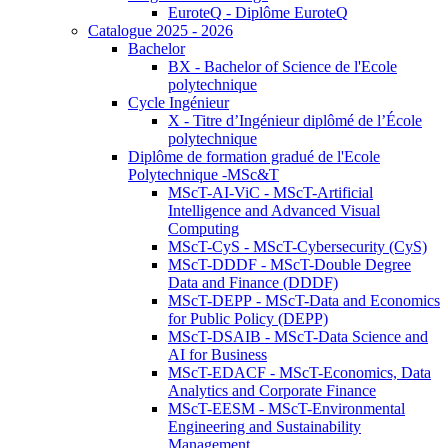
EuroteQ - Diplôme EuroteQ
Catalogue 2025 - 2026
Bachelor
BX - Bachelor of Science de l'Ecole
polytechnique
Cycle Ingénieur
X - Titre d’Ingénieur diplômé de l’École
polytechnique
Diplôme de formation gradué de l'Ecole
Polytechnique -MSc&T
MScT-AI-ViC - MScT-Artificial
Intelligence and Advanced Visual
Computing
MScT-CyS - MScT-Cybersecurity (CyS)
MScT-DDDF - MScT-Double Degree
Data and Finance (DDDF)
MScT-DEPP - MScT-Data and Economics
for Public Policy (DEPP)
MScT-DSAIB - MScT-Data Science and
AI for Business
MScT-EDACF - MScT-Economics, Data
Analytics and Corporate Finance
MScT-EESM - MScT-Environmental
Engineering and Sustainability
Management