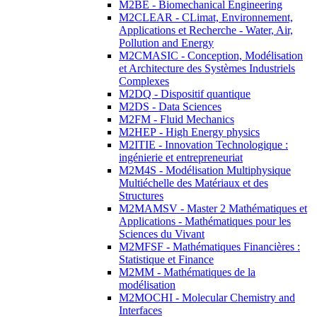
M2BE - Biomechanical Engineering
M2CLEAR - CLimat, Environnement,
Applications et Recherche - Water, Air,
Pollution and Energy
M2CMASIC - Conception, Modélisation
et Architecture des Systèmes Industriels
Complexes
M2DQ - Dispositif quantique
M2DS - Data Sciences
M2FM - Fluid Mechanics
M2HEP - High Energy physics
M2ITIE - Innovation Technologique :
ingénierie et entrepreneuriat
M2M4S - Modélisation Multiphysique
Multiéchelle des Matériaux et des
Structures
M2MAMSV - Master 2 Mathématiques et
Applications - Mathématiques pour les
Sciences du Vivant
M2MFSF - Mathématiques Financières :
Statistique et Finance
M2MM - Mathématiques de la
modélisation
M2MOCHI - Molecular Chemistry and
Interfaces