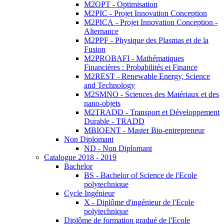
M2OPT - Optimisation
M2PIC - Projet Innovation Conception
M2PICA - Projet Innovation Conception -
Alternance
M2PPF - Physique des Plasmas et de la
Fusion
M2PROBAFI - Mathématiques
Financières : Probabilités et Finance
M2REST - Renewable Energy, Science
and Technology
M2SMNO - Sciences des Matériaux et des
nano-objets
M2TRADD - Transport et Développement
Durable - TRADD
MBIOENT - Master Bio-entrepreneur
Non Diplomant
ND - Non Diplomant
Catalogue 2018 - 2019
Bachelor
BS - Bachelor of Science de l'Ecole
polytechnique
Cycle Ingénieur
X - Diplôme d'ingénieur de l'Ecole
polytechnique
Diplôme de formation gradué de l'Ecole