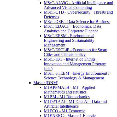
MScT-AI-ViC - Artificial Intelligence and
Advanced Visual Computing
MScT-CTD - Cybersecurity : Threats and
Defenses
MScT-DSB - Data Science for Business
MScT-EDACF - Economics, Data
Analytics and Corporate Finance
MScT-EESM - Environmental
Engineering and Sustainability
Management
MScT-ESCLiP - Economics for Smart
Cities and Climate Policy
MScT-IOT - Internet of Things :
Innovation and Management Program
(IoT)
MScT-STEEM - Energy Environment :
Science Technology & Management
Master (DNM)
M1APPMATH - M1 - Applied
Mathematics and statistics
M1BM - M1 Biomechanics
M1DATAAI - M1 Data AI - Data and
Artificial Intelligence
M1ECO - M1 Economie
M1ENERG - Master 1 Énergie