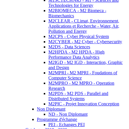
M1SCTECHNRJ - M1 - Sciences and
Technologies for Energy
M2BIOMECA - M2 Biomeca -
Biomechanics
M2CLEAR - CLimat, Environnement,
Applications et Recherche - Water, Air,
Pollution and Energy
M2CPS - Cyber Physical System
M2CYBER - M2 Cyber - Cybersecurity
M2DS - Data Sciences
M2HPDA - M2 HPDA - High
Performance Data Analytics
M2IGD - M2 IGD - Interaction, Graphic
and Design
M2MPRI - M2 MPRI - Foudations of
Computer Science
M2MPRO - M2 MPRO - Operation
Research
M2PDS - M2 PDS - Parallel and
Distributed Systems
M2PIC - Projet Innovation Conception
Non Diplomant
ND - Non Diplomant
Programme d'échange
PEI - Echanges PEI