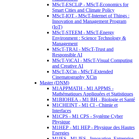
MScT-ESCLiP - MScT-Economics for
Smart Cities and Climate Policy
MScT-IOT - MScT-Internet of Things :
Innovation and Management Program
(IoT)
MScT-STEEM - MScT-Energy
Environment : Science Technology &
Management
MScT-TRAI - MScT-Trust and
Responsible AI
MScT-ViCAI - MScT-Visual Computing
and Creative AI
MScT-XCin - MScT-Extended
Cinematography XCin
Master (DNM)
M1APPMATH - M1 APPMS -
Mathématiques Appliquées et Statistiques
M1BIOHEA - M1 BH - Biologie et Santé
M1CHEINT - M1 CI - Chimie et
Interfaces
M1CPS - M1 CPS - Système Cyber
Physique
M1HEP - M1 HEP - Physique des Hautes
Energies
M1IES - M1 IES - Innovation, Entreprise