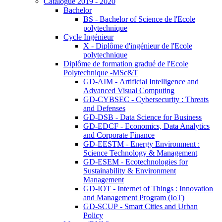
Catalogue 2019 - 2020
Bachelor
BS - Bachelor of Science de l'Ecole
polytechnique
Cycle Ingénieur
X - Diplôme d'ingénieur de l'Ecole
polytechnique
Diplôme de formation gradué de l'Ecole
Polytechnique -MSc&T
GD-AIM - Artificial Intelligence and
Advanced Visual Computing
GD-CYBSEC - Cybersecurity : Threats
and Defenses
GD-DSB - Data Science for Business
GD-EDCF - Economics, Data Analytics
and Corporate Finance
GD-EESTM - Energy Environment :
Science Technology & Management
GD-ESEM - Ecotechnologies for
Sustainability & Environment
Management
GD-IOT - Internet of Things : Innovation
and Management Program (IoT)
GD-SCUP - Smart Cities and Urban
Policy