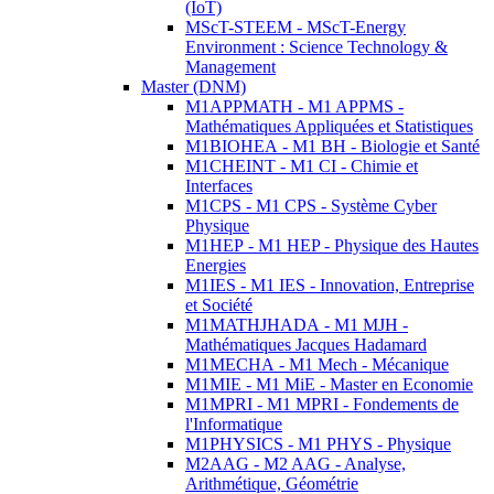
(IoT)
MScT-STEEM - MScT-Energy
Environment : Science Technology &
Management
Master (DNM)
M1APPMATH - M1 APPMS -
Mathématiques Appliquées et Statistiques
M1BIOHEA - M1 BH - Biologie et Santé
M1CHEINT - M1 CI - Chimie et
Interfaces
M1CPS - M1 CPS - Système Cyber
Physique
M1HEP - M1 HEP - Physique des Hautes
Energies
M1IES - M1 IES - Innovation, Entreprise
et Société
M1MATHJHADA - M1 MJH -
Mathématiques Jacques Hadamard
M1MECHA - M1 Mech - Mécanique
M1MIE - M1 MiE - Master en Economie
M1MPRI - M1 MPRI - Fondements de
l'Informatique
M1PHYSICS - M1 PHYS - Physique
M2AAG - M2 AAG - Analyse,
Arithmétique, Géométrie