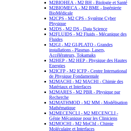
M2BIOHEA - M2 BH - Biologie et Santé
M2BIOMECA - M2 BME - Ingénierie
BioMédicale
M2CPS - M2 CPS - Système Cyber
Physique
M2DS - M2 DS - Data Science
M2FLUIDS - M2 Fluids - Mécanique des
Fluides
M2GI - M2 GI-PLATO - Grandes
installations - Plasmas, Lasers,
Accélérateurs, Tokamaks
M2HEP - M2 HEP - Physique des Hautes
Energies
M2ICFP - M2 ICFP - Centre International
de Physique Fondamentale
M2MACHI - M2 MACHI - Chimie des
Matériaux et Interfaces
M2MARES - M2 PBR - Physique par
Recherche
M2MATHMOD - M2 MM - Modélisation
Mathématique
M2MECENCLI - M2 MECENCLI -
Génie Mécanique pour les Cliniciens
M2MOCHI - M2 MoChI - Chimie
Moléculaire et Interfaces