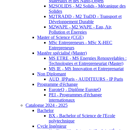
Matériaux et des Nano-Objets
M2SOLIDS - M2 Solids - Mécanique des
Solides
M2TRADD - M2 TraDD - Transport et
Développement Durable
M2WAPE - M2 WAPE - Eau, Air,
Pollution et Énergies
Master of Science (CGE)
MSc Entrepreneurs - MSc X-HEC
Entrepreneurs
Mastère spécialisé (Master)
MS ETRE - MS Energies Renouvelables :
Technologies et Entrepreneuriat (Master)
MS IE - MS Innovation et Entreprenariat
Non Diplomant
AUD_IPParis - AUDITEURS - IP Paris
Programme d'échange
EuroteQ - Diplôme EuroteQ
PEI - Programmes d'échange
internationaux
Catalogue 2024 - 2025
Bachelor
BX - Bachelor of Science de l'Ecole
polytechnique
Cycle Ingénieur