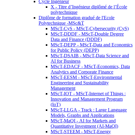
Cycle Ingénieur
X - Titre d’Ingénieur diplômé de l’École
polytechnique
Diplôme de formation gradué de l'Ecole
Polytechnique -MSc&T
MScT-CyS - MScT-Cybersecurity (CyS)
MScT-DDDF - MScT-Double Degree
Data and Finance (DDDF)
MScT-DEPP - MScT-Data and Economics
for Public Policy (DEPP)
MScT-DSAIB - MScT-Data Science and
AI for Business
MScT-EDACF - MScT-Economics, Data
Analytics and Corporate Finance
MScT-EESM - MScT-Environmental
Engineering and Sustainability
Management
MScT-IOT - MScT-Internet of Things :
Innovation and Management Program
(IoT)
MScT-LLGA - Track : Large Language
Models, Graphs and Applications
MScT-MaQI - AI for Markets and
Quantitative Investment (AI-MaQI)
MScT-STEEM - MScT-Energy