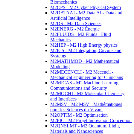
Biomechanics
M2CPS - M2 Cyber Physical System
M2DATAAI - M2 Data AI - Data and
Artificial Intelligence
M2DS - M2 Data Sciences
M2ENERG - M2 Énergie
M2FLUIDS - M2 Fluids - Fluid
Mechanics
M2HEP - M2 High Energy physics
M2ICS - M2 Integration, Circuits and
Systems
M2MATHMOD - M2 Mathematical
Modelling
M2MECENCLI - M2 Mecencli -
Mechanical Engineering for Clinicians
M2MICAS - M2 Machine Learning,
Communications and Security
M2MOCHI - M2 Molecular Chemistry
and Interfaces
M2MSV - M2 MSV - Mathématiques
pour les Sciences du Vivant
M2OPTIM - M2 Optimisation
M2PIC - M2 Projet Innovation Conception
M2QNSLMT - M2 Quantum, Light,
Materials and Nanosciences