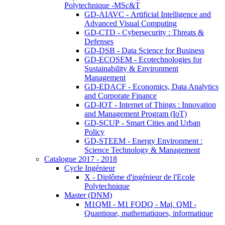
Polytechnique -MSc&T
GD-AIAVC - Artificial Intelligence and
Advanced Visual Computing
GD-CTD - Cybersecurity : Threats &
Defenses
GD-DSB - Data Science for Business
GD-ECOSEM - Ecotechnologies for
Sustainability & Environment
Management
GD-EDACF - Economics, Data Analytics
and Corporate Finance
GD-IOT - Internet of Things : Innovation
and Management Program (IoT)
GD-SCUP - Smart Cities and Urban
Policy
GD-STEEM - Energy Environment :
Science Technology & Management
Catalogue 2017 - 2018
Cycle Ingénieur
X - Diplôme d'ingénieur de l'Ecole
Polytechnique
Master (DNM)
M1QMI - M1 FODQ - Maj. QMI -
Quantique, mathematiques, informatique