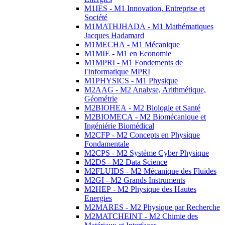
M1IES - M1 Innovation, Entreprise et
Société
M1MATHJHADA - M1 Mathématiques
Jacques Hadamard
M1MECHA - M1 Mécanique
M1MIE - M1 en Economie
M1MPRI - M1 Fondements de
l'Informatique MPRI
M1PHYSICS - M1 Physique
M2AAG - M2 Analyse, Arithmétique,
Géométrie
M2BIOHEA - M2 Biologie et Santé
M2BIOMECA - M2 Biomécanique et
Ingéniérie Biomédical
M2CFP - M2 Concepts en Physique
Fondamentale
M2CPS - M2 Système Cyber Physique
M2DS - M2 Data Science
M2FLUIDS - M2 Mécanique des Fluides
M2GI - M2 Grands Instruments
M2HEP - M2 Physique des Hautes
Energies
M2MARES - M2 Physique par Recherche
M2MATCHEINT - M2 Chimie des