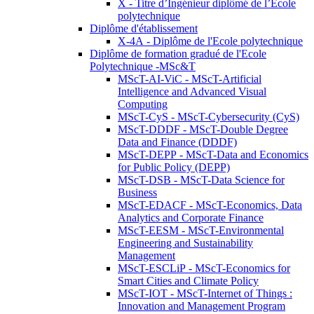
X - Titre d’Ingénieur diplômé de l’École
polytechnique
Diplôme d'établissement
X-4A - Diplôme de l'Ecole polytechnique
Diplôme de formation gradué de l'Ecole
Polytechnique -MSc&T
MScT-AI-ViC - MScT-Artificial
Intelligence and Advanced Visual
Computing
MScT-CyS - MScT-Cybersecurity (CyS)
MScT-DDDF - MScT-Double Degree
Data and Finance (DDDF)
MScT-DEPP - MScT-Data and Economics
for Public Policy (DEPP)
MScT-DSB - MScT-Data Science for
Business
MScT-EDACF - MScT-Economics, Data
Analytics and Corporate Finance
MScT-EESM - MScT-Environmental
Engineering and Sustainability
Management
MScT-ESCLiP - MScT-Economics for
Smart Cities and Climate Policy
MScT-IOT - MScT-Internet of Things :
Innovation and Management Program