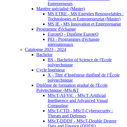
Entrepreneurs
Mastère spécialisé (Master)
MS ETRE - MS Energies Renouvelables :
Technologies et Entrepreneuriat (Master)
MS IE - MS Innovation et Entreprenariat
Programme d'échange
EuroteQ - Diplôme EuroteQ
PEI - Programmes d'échange
internationaux
Catalogue 2023 - 2024
Bachelor
BS - Bachelor of Science de l'Ecole
polytechnique
Cycle Ingénieur
X - Titre d’Ingénieur diplômé de l’École
polytechnique
Diplôme de formation gradué de l'Ecole
Polytechnique -MSc&T
MScT-AI-ViC - MScT-Artificial
Intelligence and Advanced Visual
Computing
MScT-CTD - MScT-Cybersecurity :
Threats and Defenses
MScT-DDDF - MScT-Double Degree
Data and Finance (DDDF)