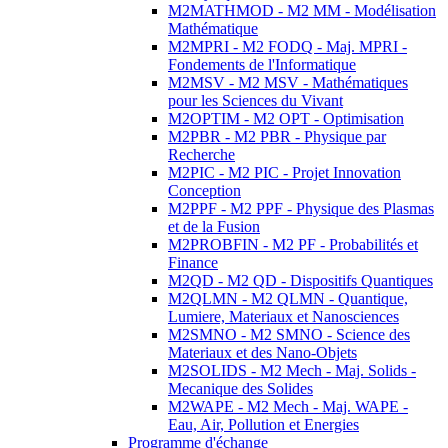
M2MATHMOD - M2 MM - Modélisation
Mathématique
M2MPRI - M2 FODQ - Maj. MPRI -
Fondements de l'Informatique
M2MSV - M2 MSV - Mathématiques
pour les Sciences du Vivant
M2OPTIM - M2 OPT - Optimisation
M2PBR - M2 PBR - Physique par
Recherche
M2PIC - M2 PIC - Projet Innovation
Conception
M2PPF - M2 PPF - Physique des Plasmas
et de la Fusion
M2PROBFIN - M2 PF - Probabilités et
Finance
M2QD - M2 QD - Dispositifs Quantiques
M2QLMN - M2 QLMN - Quantique,
Lumiere, Materiaux et Nanosciences
M2SMNO - M2 SMNO - Science des
Materiaux et des Nano-Objets
M2SOLIDS - M2 Mech - Maj. Solids -
Mecanique des Solides
M2WAPE - M2 Mech - Maj. WAPE -
Eau, Air, Pollution et Energies
Programme d'échange