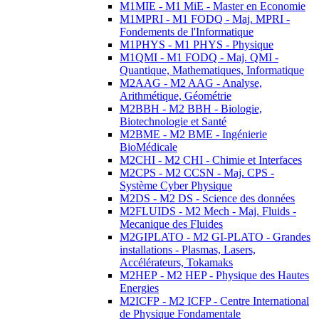
M1MIE - M1 MiE - Master en Economie
M1MPRI - M1 FODQ - Maj. MPRI -
Fondements de l'Informatique
M1PHYS - M1 PHYS - Physique
M1QMI - M1 FODQ - Maj. QMI -
Quantique, Mathematiques, Informatique
M2AAG - M2 AAG - Analyse,
Arithmétique, Géométrie
M2BBH - M2 BBH - Biologie,
Biotechnologie et Santé
M2BME - M2 BME - Ingénierie
BioMédicale
M2CHI - M2 CHI - Chimie et Interfaces
M2CPS - M2 CCSN - Maj. CPS -
Système Cyber Physique
M2DS - M2 DS - Science des données
M2FLUIDS - M2 Mech - Maj. Fluids -
Mecanique des Fluides
M2GIPLATO - M2 GI-PLATO - Grandes
installations - Plasmas, Lasers,
Accélérateurs, Tokamaks
M2HEP - M2 HEP - Physique des Hautes
Energies
M2ICFP - M2 ICFP - Centre International
de Physique Fondamentale