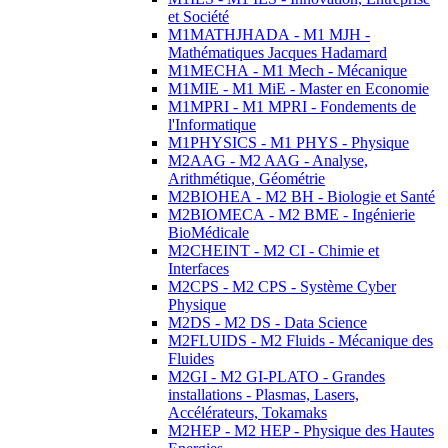
et Société
M1MATHJHADA - M1 MJH -
Mathématiques Jacques Hadamard
M1MECHA - M1 Mech - Mécanique
M1MIE - M1 MiE - Master en Economie
M1MPRI - M1 MPRI - Fondements de
l'Informatique
M1PHYSICS - M1 PHYS - Physique
M2AAG - M2 AAG - Analyse,
Arithmétique, Géométrie
M2BIOHEA - M2 BH - Biologie et Santé
M2BIOMECA - M2 BME - Ingénierie
BioMédicale
M2CHEINT - M2 CI - Chimie et
Interfaces
M2CPS - M2 CPS - Système Cyber
Physique
M2DS - M2 DS - Data Science
M2FLUIDS - M2 Fluids - Mécanique des
Fluides
M2GI - M2 GI-PLATO - Grandes
installations - Plasmas, Lasers,
Accélérateurs, Tokamaks
M2HEP - M2 HEP - Physique des Hautes