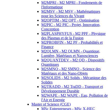
M2MPRI - M2 MPRI - Fondements de
l'Informatique
M2MSV - M2 MSV - Mathématiques
pour les Sciences du Vivant
M2OPTIM - M2 OPT - Optimisation
M2PIC - M2 PIC - Projet, Innovation,
Conception
M2PLASPHYFUS - M2 PPF - Physique
des Plasmas et de la Fusion
M2PROBFIN - M2 PF - Probabilités et
Finance
M2QLMN - M2 QLMN - Quantique,
Lumière, Matériaux et Nanosciences
M2QUANTDEV - M2 QD - Dispositifs
Quantiques
M2SMNO - M2 SMNO - Science des
Matériaux et des Nano-Objets
M2SOLIDS - M2 Solids - Mécanique des
Solides
M2TRADD - M2 TraDD - Transport et
Développement Durable
M2WAPE - M2 WAPE - Eau, Pollution de
l'Air et Energie
Master of Science (CGE)
MSc Entrepreneurs - MSc X-HEC