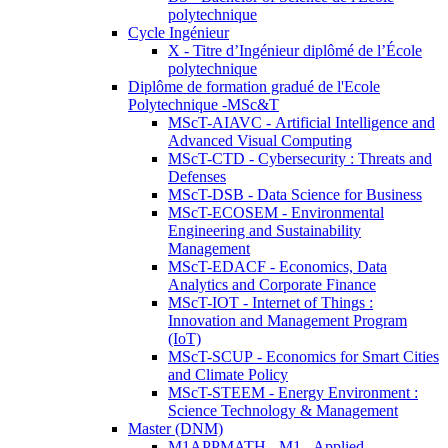
polytechnique
Cycle Ingénieur
X - Titre d’Ingénieur diplômé de l’École
polytechnique
Diplôme de formation gradué de l'Ecole
Polytechnique -MSc&T
MScT-AIAVC - Artificial Intelligence and
Advanced Visual Computing
MScT-CTD - Cybersecurity : Threats and
Defenses
MScT-DSB - Data Science for Business
MScT-ECOSEM - Environmental
Engineering and Sustainability
Management
MScT-EDACF - Economics, Data
Analytics and Corporate Finance
MScT-IOT - Internet of Things :
Innovation and Management Program
(IoT)
MScT-SCUP - Economics for Smart Cities
and Climate Policy
MScT-STEEM - Energy Environment :
Science Technology & Management
Master (DNM)
M1APPMATH - M1 - Applied