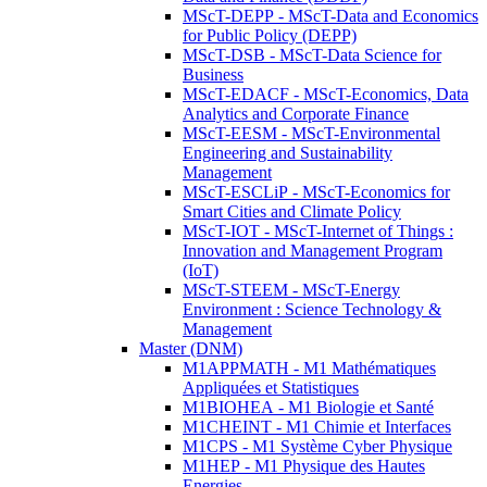
MScT-DEPP - MScT-Data and Economics
for Public Policy (DEPP)
MScT-DSB - MScT-Data Science for
Business
MScT-EDACF - MScT-Economics, Data
Analytics and Corporate Finance
MScT-EESM - MScT-Environmental
Engineering and Sustainability
Management
MScT-ESCLiP - MScT-Economics for
Smart Cities and Climate Policy
MScT-IOT - MScT-Internet of Things :
Innovation and Management Program
(IoT)
MScT-STEEM - MScT-Energy
Environment : Science Technology &
Management
Master (DNM)
M1APPMATH - M1 Mathématiques
Appliquées et Statistiques
M1BIOHEA - M1 Biologie et Santé
M1CHEINT - M1 Chimie et Interfaces
M1CPS - M1 Système Cyber Physique
M1HEP - M1 Physique des Hautes
Energies