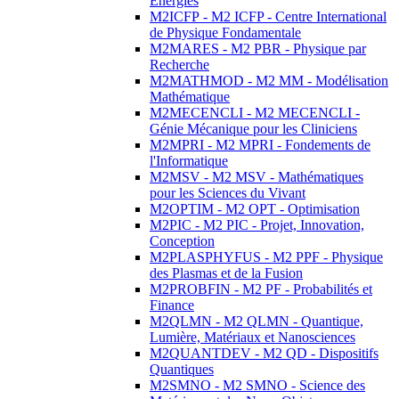
Energies
M2ICFP - M2 ICFP - Centre International
de Physique Fondamentale
M2MARES - M2 PBR - Physique par
Recherche
M2MATHMOD - M2 MM - Modélisation
Mathématique
M2MECENCLI - M2 MECENCLI -
Génie Mécanique pour les Cliniciens
M2MPRI - M2 MPRI - Fondements de
l'Informatique
M2MSV - M2 MSV - Mathématiques
pour les Sciences du Vivant
M2OPTIM - M2 OPT - Optimisation
M2PIC - M2 PIC - Projet, Innovation,
Conception
M2PLASPHYFUS - M2 PPF - Physique
des Plasmas et de la Fusion
M2PROBFIN - M2 PF - Probabilités et
Finance
M2QLMN - M2 QLMN - Quantique,
Lumière, Matériaux et Nanosciences
M2QUANTDEV - M2 QD - Dispositifs
Quantiques
M2SMNO - M2 SMNO - Science des