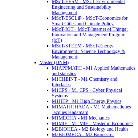
MScT-EESM - MScT-Environmental
Engineering and Sustainability
Management
MScT-ESCLiP - MScT-Economics for
Smart Cities and Climate Policy
MScT-IOT - MScT-Internet of Things :
Innovation and Management Program
(IoT)
MScT-STEEM - MScT-Energy
Environment : Science Technology &
Management
Master (DNM)
M1APPMATH - M1 Applied Mathematics
and statistics
M1CHEINT - M1 Chemistry and
Interfaces
M1CPS - M1 CPS - Cyber Physical
Systems
M1HEP - M1 High Energy Physics
M1MATHJHADA - M1 Mathematiques
Jacques Hadamard
M1MECHA - M1 Mechanics
M1MIE - M1 MIE - Master in Economics
M2BIOHEA - M2 Biology and Health
M2BIOMECA - M2 Biomeca -