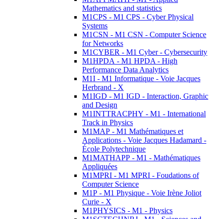
Mathematics and statistics
M1CPS - M1 CPS - Cyber Physical
Systems
M1CSN - M1 CSN - Computer Science
for Networks
M1CYBER - M1 Cyber - Cybersecurity
M1HPDA - M1 HPDA - High
Performance Data Analytics
M1I - M1 Informatique - Voie Jacques
Herbrand - X
M1IGD - M1 IGD - Interaction, Graphic
and Design
M1INTTRACPHY - M1 - International
Track in Physics
M1MAP - M1 Mathématiques et
Applications - Voie Jacques Hadamard -
École Polytechnique
M1MATHAPP - M1 - Mathématiques
Appliquées
M1MPRI - M1 MPRI - Foudations of
Computer Science
M1P - M1 Physique - Voie Irène Joliot
Curie - X
M1PHYSICS - M1 - Physics