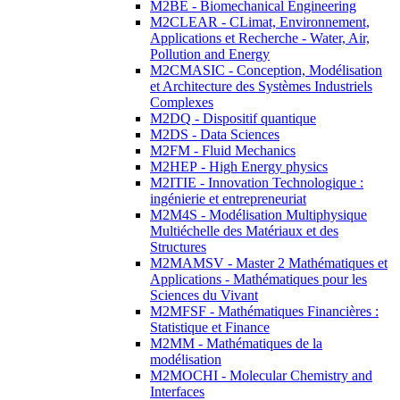
M2BE - Biomechanical Engineering
M2CLEAR - CLimat, Environnement,
Applications et Recherche - Water, Air,
Pollution and Energy
M2CMASIC - Conception, Modélisation
et Architecture des Systèmes Industriels
Complexes
M2DQ - Dispositif quantique
M2DS - Data Sciences
M2FM - Fluid Mechanics
M2HEP - High Energy physics
M2ITIE - Innovation Technologique :
ingénierie et entrepreneuriat
M2M4S - Modélisation Multiphysique
Multiéchelle des Matériaux et des
Structures
M2MAMSV - Master 2 Mathématiques et
Applications - Mathématiques pour les
Sciences du Vivant
M2MFSF - Mathématiques Financières :
Statistique et Finance
M2MM - Mathématiques de la
modélisation
M2MOCHI - Molecular Chemistry and
Interfaces