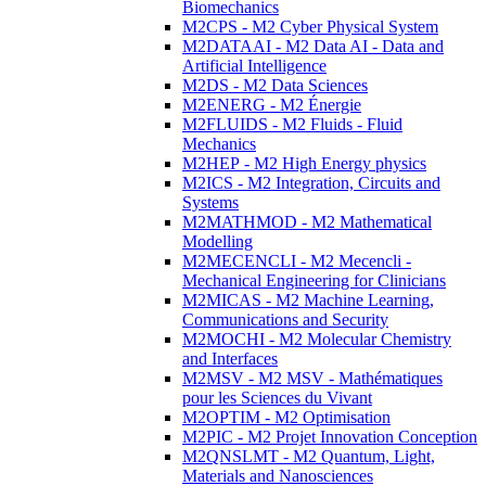
Biomechanics
M2CPS - M2 Cyber Physical System
M2DATAAI - M2 Data AI - Data and
Artificial Intelligence
M2DS - M2 Data Sciences
M2ENERG - M2 Énergie
M2FLUIDS - M2 Fluids - Fluid
Mechanics
M2HEP - M2 High Energy physics
M2ICS - M2 Integration, Circuits and
Systems
M2MATHMOD - M2 Mathematical
Modelling
M2MECENCLI - M2 Mecencli -
Mechanical Engineering for Clinicians
M2MICAS - M2 Machine Learning,
Communications and Security
M2MOCHI - M2 Molecular Chemistry
and Interfaces
M2MSV - M2 MSV - Mathématiques
pour les Sciences du Vivant
M2OPTIM - M2 Optimisation
M2PIC - M2 Projet Innovation Conception
M2QNSLMT - M2 Quantum, Light,
Materials and Nanosciences