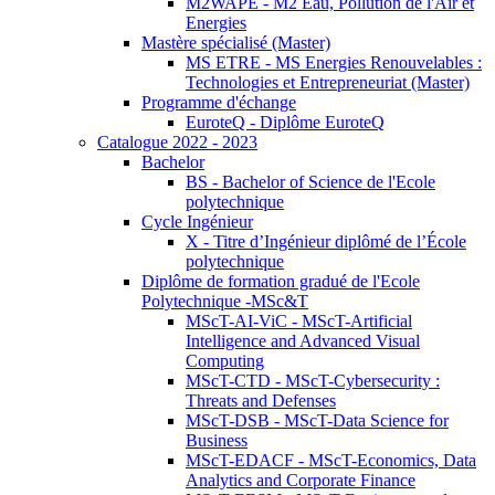
M2WAPE - M2 Eau, Pollution de l'Air et
Energies
Mastère spécialisé (Master)
MS ETRE - MS Energies Renouvelables :
Technologies et Entrepreneuriat (Master)
Programme d'échange
EuroteQ - Diplôme EuroteQ
Catalogue 2022 - 2023
Bachelor
BS - Bachelor of Science de l'Ecole
polytechnique
Cycle Ingénieur
X - Titre d’Ingénieur diplômé de l’École
polytechnique
Diplôme de formation gradué de l'Ecole
Polytechnique -MSc&T
MScT-AI-ViC - MScT-Artificial
Intelligence and Advanced Visual
Computing
MScT-CTD - MScT-Cybersecurity :
Threats and Defenses
MScT-DSB - MScT-Data Science for
Business
MScT-EDACF - MScT-Economics, Data
Analytics and Corporate Finance