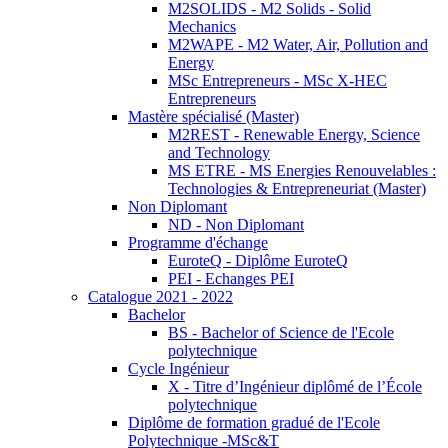
M2SOLIDS - M2 Solids - Solid
Mechanics
M2WAPE - M2 Water, Air, Pollution and
Energy
MSc Entrepreneurs - MSc X-HEC
Entrepreneurs
Mastère spécialisé (Master)
M2REST - Renewable Energy, Science
and Technology
MS ETRE - MS Energies Renouvelables :
Technologies & Entrepreneuriat (Master)
Non Diplomant
ND - Non Diplomant
Programme d'échange
EuroteQ - Diplôme EuroteQ
PEI - Echanges PEI
Catalogue 2021 - 2022
Bachelor
BS - Bachelor of Science de l'Ecole
polytechnique
Cycle Ingénieur
X - Titre d’Ingénieur diplômé de l’École
polytechnique
Diplôme de formation gradué de l'Ecole
Polytechnique -MSc&T