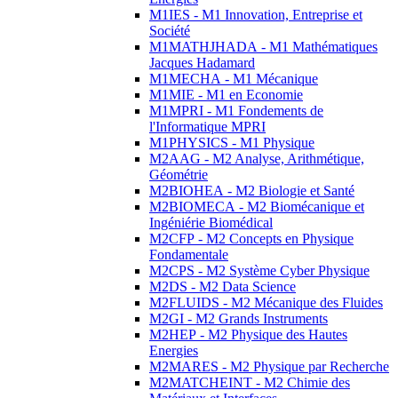
M1IES - M1 Innovation, Entreprise et
Société
M1MATHJHADA - M1 Mathématiques
Jacques Hadamard
M1MECHA - M1 Mécanique
M1MIE - M1 en Economie
M1MPRI - M1 Fondements de
l'Informatique MPRI
M1PHYSICS - M1 Physique
M2AAG - M2 Analyse, Arithmétique,
Géométrie
M2BIOHEA - M2 Biologie et Santé
M2BIOMECA - M2 Biomécanique et
Ingéniérie Biomédical
M2CFP - M2 Concepts en Physique
Fondamentale
M2CPS - M2 Système Cyber Physique
M2DS - M2 Data Science
M2FLUIDS - M2 Mécanique des Fluides
M2GI - M2 Grands Instruments
M2HEP - M2 Physique des Hautes
Energies
M2MARES - M2 Physique par Recherche
M2MATCHEINT - M2 Chimie des