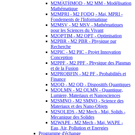
M2MATHMOD - M2 MM - Modélisation
Mathématique
M2MPRI - M2 FODQ - Maj. MPRI -
Fondements de l'Informatique
M2MSV - M2 MSV - Mathématiques
pour les Sciences du Vivant
M2OPTIM - M2 OPT - Optimisation
M2PBR - M2 PBR - Physique par
Recherche
M2PIC - M2 PIC - Projet Innovation
Conception
M2PPF - M2 PPF - Physique des Plasmas
et de la Fusion
M2PROBFIN - M2 PF - Probabilités et
Finance
M2QD - M2 QD - Dispositifs Quantiques
M2QLMN - M2 QLMN - Quantique,
Lumiere, Materiaux et Nanosciences
M2SMNO - M2 SMNO - Science des
Materiaux et des Nano-Objets
M2SOLIDS - M2 Mech - Maj. Solids -
Mecanique des Solides
M2WAPE - M2 Mech - Maj. WAPE -
Eau, Air, Pollution et Energies
Programme d'échange