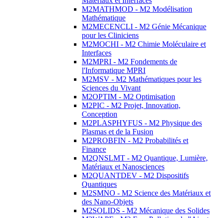
Matériaux et Interfaces
M2MATHMOD - M2 Modélisation
Mathématique
M2MECENCLI - M2 Génie Mécanique
pour les Cliniciens
M2MOCHI - M2 Chimie Moléculaire et
Interfaces
M2MPRI - M2 Fondements de
l'Informatique MPRI
M2MSV - M2 Mathématiques pour les
Sciences du Vivant
M2OPTIM - M2 Optimisation
M2PIC - M2 Projet, Innovation,
Conception
M2PLASPHYFUS - M2 Physique des
Plasmas et de la Fusion
M2PROBFIN - M2 Probabilités et
Finance
M2QNSLMT - M2 Quantique, Lumière,
Matériaux et Nanosciences
M2QUANTDEV - M2 Dispositifs
Quantiques
M2SMNO - M2 Science des Matériaux et
des Nano-Objets
M2SOLIDS - M2 Mécanique des Solides