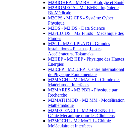
M2BIOHEA - M2 BH - Biologie et Santé
M2BIOMECA - M2 BME - Ingénierie
BioMédicale
M2CPS - M2 CPS - Système Cyber
Physique
M2DS - M2 DS - Data Science
M2FLUIDS - M2 Fluids - Mécanique des
Fluides
M2GI - M2 GI-PLATO - Grandes
installations - Plasmas, Lasers,
Accélérateurs, Tokamaks
M2HEP - M2 HEP - Physique des Hautes
Energies
M2ICFP - M2 ICFP - Centre International
de Physique Fondamentale
M2MACHI - M2 MACHI - Chimie des
Matériaux et Interfaces
M2MARES - M2 PBR - Physique par
Recherche
M2MATHMOD - M2 MM - Modélisation
Mathématique
M2MECENCLI - M2 MECENCLI -
Génie Mécanique pour les Cliniciens
M2MOCHI - M2 MoChI - Chimie
Moléculaire et Interfaces