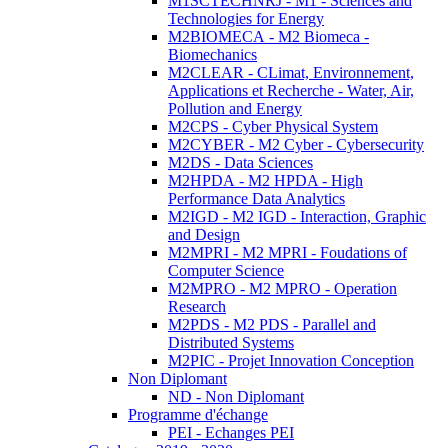
M1SCTECHNRJ - M1 - Sciences and
Technologies for Energy
M2BIOMECA - M2 Biomeca -
Biomechanics
M2CLEAR - CLimat, Environnement,
Applications et Recherche - Water, Air,
Pollution and Energy
M2CPS - Cyber Physical System
M2CYBER - M2 Cyber - Cybersecurity
M2DS - Data Sciences
M2HPDA - M2 HPDA - High
Performance Data Analytics
M2IGD - M2 IGD - Interaction, Graphic
and Design
M2MPRI - M2 MPRI - Foudations of
Computer Science
M2MPRO - M2 MPRO - Operation
Research
M2PDS - M2 PDS - Parallel and
Distributed Systems
M2PIC - Projet Innovation Conception
Non Diplomant
ND - Non Diplomant
Programme d'échange
PEI - Echanges PEI