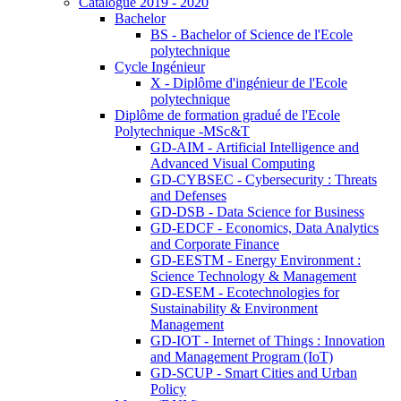
Catalogue 2019 - 2020
Bachelor
BS - Bachelor of Science de l'Ecole
polytechnique
Cycle Ingénieur
X - Diplôme d'ingénieur de l'Ecole
polytechnique
Diplôme de formation gradué de l'Ecole
Polytechnique -MSc&T
GD-AIM - Artificial Intelligence and
Advanced Visual Computing
GD-CYBSEC - Cybersecurity : Threats
and Defenses
GD-DSB - Data Science for Business
GD-EDCF - Economics, Data Analytics
and Corporate Finance
GD-EESTM - Energy Environment :
Science Technology & Management
GD-ESEM - Ecotechnologies for
Sustainability & Environment
Management
GD-IOT - Internet of Things : Innovation
and Management Program (IoT)
GD-SCUP - Smart Cities and Urban
Policy