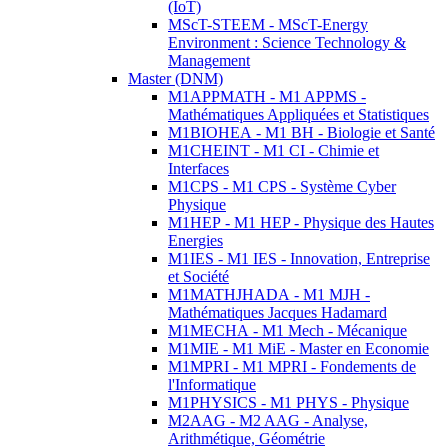
(IoT)
MScT-STEEM - MScT-Energy
Environment : Science Technology &
Management
Master (DNM)
M1APPMATH - M1 APPMS -
Mathématiques Appliquées et Statistiques
M1BIOHEA - M1 BH - Biologie et Santé
M1CHEINT - M1 CI - Chimie et
Interfaces
M1CPS - M1 CPS - Système Cyber
Physique
M1HEP - M1 HEP - Physique des Hautes
Energies
M1IES - M1 IES - Innovation, Entreprise
et Société
M1MATHJHADA - M1 MJH -
Mathématiques Jacques Hadamard
M1MECHA - M1 Mech - Mécanique
M1MIE - M1 MiE - Master en Economie
M1MPRI - M1 MPRI - Fondements de
l'Informatique
M1PHYSICS - M1 PHYS - Physique
M2AAG - M2 AAG - Analyse,
Arithmétique, Géométrie