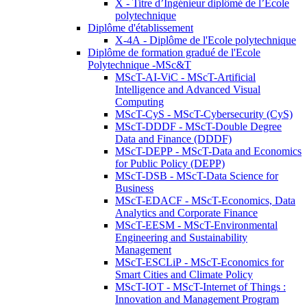
X - Titre d’Ingénieur diplômé de l’École
polytechnique
Diplôme d'établissement
X-4A - Diplôme de l'Ecole polytechnique
Diplôme de formation gradué de l'Ecole
Polytechnique -MSc&T
MScT-AI-ViC - MScT-Artificial
Intelligence and Advanced Visual
Computing
MScT-CyS - MScT-Cybersecurity (CyS)
MScT-DDDF - MScT-Double Degree
Data and Finance (DDDF)
MScT-DEPP - MScT-Data and Economics
for Public Policy (DEPP)
MScT-DSB - MScT-Data Science for
Business
MScT-EDACF - MScT-Economics, Data
Analytics and Corporate Finance
MScT-EESM - MScT-Environmental
Engineering and Sustainability
Management
MScT-ESCLiP - MScT-Economics for
Smart Cities and Climate Policy
MScT-IOT - MScT-Internet of Things :
Innovation and Management Program