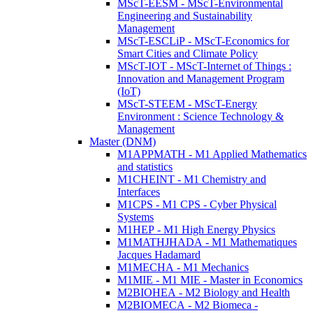
MScT-EESM - MScT-Environmental
Engineering and Sustainability
Management
MScT-ESCLiP - MScT-Economics for
Smart Cities and Climate Policy
MScT-IOT - MScT-Internet of Things :
Innovation and Management Program
(IoT)
MScT-STEEM - MScT-Energy
Environment : Science Technology &
Management
Master (DNM)
M1APPMATH - M1 Applied Mathematics
and statistics
M1CHEINT - M1 Chemistry and
Interfaces
M1CPS - M1 CPS - Cyber Physical
Systems
M1HEP - M1 High Energy Physics
M1MATHJHADA - M1 Mathematiques
Jacques Hadamard
M1MECHA - M1 Mechanics
M1MIE - M1 MIE - Master in Economics
M2BIOHEA - M2 Biology and Health
M2BIOMECA - M2 Biomeca -