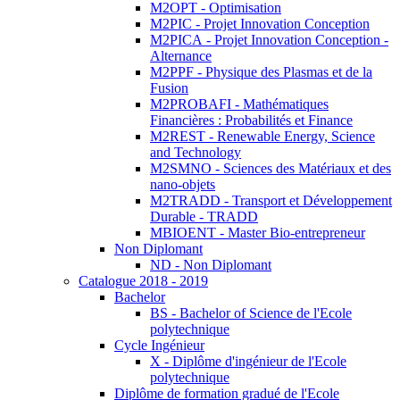
M2OPT - Optimisation
M2PIC - Projet Innovation Conception
M2PICA - Projet Innovation Conception -
Alternance
M2PPF - Physique des Plasmas et de la
Fusion
M2PROBAFI - Mathématiques
Financières : Probabilités et Finance
M2REST - Renewable Energy, Science
and Technology
M2SMNO - Sciences des Matériaux et des
nano-objets
M2TRADD - Transport et Développement
Durable - TRADD
MBIOENT - Master Bio-entrepreneur
Non Diplomant
ND - Non Diplomant
Catalogue 2018 - 2019
Bachelor
BS - Bachelor of Science de l'Ecole
polytechnique
Cycle Ingénieur
X - Diplôme d'ingénieur de l'Ecole
polytechnique
Diplôme de formation gradué de l'Ecole