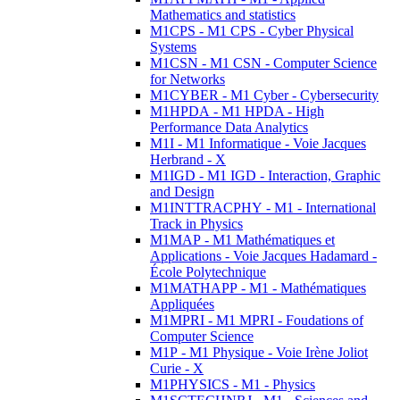
Mathematics and statistics
M1CPS - M1 CPS - Cyber Physical
Systems
M1CSN - M1 CSN - Computer Science
for Networks
M1CYBER - M1 Cyber - Cybersecurity
M1HPDA - M1 HPDA - High
Performance Data Analytics
M1I - M1 Informatique - Voie Jacques
Herbrand - X
M1IGD - M1 IGD - Interaction, Graphic
and Design
M1INTTRACPHY - M1 - International
Track in Physics
M1MAP - M1 Mathématiques et
Applications - Voie Jacques Hadamard -
École Polytechnique
M1MATHAPP - M1 - Mathématiques
Appliquées
M1MPRI - M1 MPRI - Foudations of
Computer Science
M1P - M1 Physique - Voie Irène Joliot
Curie - X
M1PHYSICS - M1 - Physics