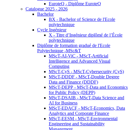
EuroteQ - Diplôme EuroteQ
Catalogue 2025 - 2026
Bachelor
BX - Bachelor of Science de l'Ecole
polytechnique
Cycle Ingénieur
X - Titre d’Ingénieur diplômé de l’École
polytechnique
Diplôme de formation gradué de l'Ecole
Polytechnique -MSc&T
MScT-AI-ViC - MScT-Artificial
Intelligence and Advanced Visual
Computing
MScT-CyS - MScT-Cybersecurity (CyS)
MScT-DDDF - MScT-Double Degree
Data and Finance (DDDF)
MScT-DEPP - MScT-Data and Economics
for Public Policy (DEPP)
MScT-DSAIB - MScT-Data Science and
AI for Business
MScT-EDACF - MScT-Economics, Data
Analytics and Corporate Finance
MScT-EESM - MScT-Environmental
Engineering and Sustainability
Management