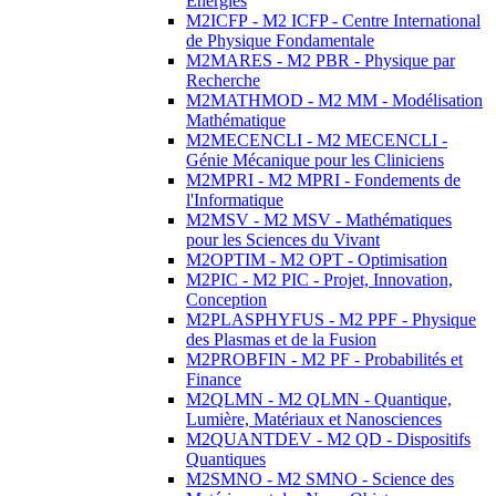
Energies
M2ICFP - M2 ICFP - Centre International
de Physique Fondamentale
M2MARES - M2 PBR - Physique par
Recherche
M2MATHMOD - M2 MM - Modélisation
Mathématique
M2MECENCLI - M2 MECENCLI -
Génie Mécanique pour les Cliniciens
M2MPRI - M2 MPRI - Fondements de
l'Informatique
M2MSV - M2 MSV - Mathématiques
pour les Sciences du Vivant
M2OPTIM - M2 OPT - Optimisation
M2PIC - M2 PIC - Projet, Innovation,
Conception
M2PLASPHYFUS - M2 PPF - Physique
des Plasmas et de la Fusion
M2PROBFIN - M2 PF - Probabilités et
Finance
M2QLMN - M2 QLMN - Quantique,
Lumière, Matériaux et Nanosciences
M2QUANTDEV - M2 QD - Dispositifs
Quantiques
M2SMNO - M2 SMNO - Science des