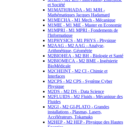
et Société
M1MATHJHADA - M1 MJH -
Mathématiques Jacques Hadamard
M1MECHA - M1 Mech - Mécanique
M1MIE - M1 MiE - Master en Economie
M1MPRI - M1 MPRI - Fondements de
l'Informatique
M1PHYSICS - M1 PHYS - Physique
M2AAG - M2 AAG - Analyse,
Arithmétique, Géométrie
M2BIOHEA - M2 BH - Biologie et Santé
M2BIOMECA - M2 BME - Ingénierie
BioMédicale
M2CHEINT - M2 CI - Chimie et
Interfaces
M2CPS - M2 CPS - Système Cyber
Physique
M2DS - M2 DS - Data Science
M2FLUIDS - M2 Fluids - Mécanique des
Fluides
M2GI - M2 GI-PLATO - Grandes
installations - Plasmas, Lasers,
Accélérateurs, Tokamaks
M2HEP - M2 HEP - Physique des Hautes