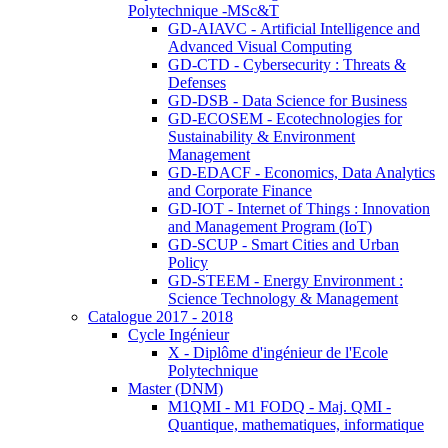
Polytechnique -MSc&T
GD-AIAVC - Artificial Intelligence and
Advanced Visual Computing
GD-CTD - Cybersecurity : Threats &
Defenses
GD-DSB - Data Science for Business
GD-ECOSEM - Ecotechnologies for
Sustainability & Environment
Management
GD-EDACF - Economics, Data Analytics
and Corporate Finance
GD-IOT - Internet of Things : Innovation
and Management Program (IoT)
GD-SCUP - Smart Cities and Urban
Policy
GD-STEEM - Energy Environment :
Science Technology & Management
Catalogue 2017 - 2018
Cycle Ingénieur
X - Diplôme d'ingénieur de l'Ecole
Polytechnique
Master (DNM)
M1QMI - M1 FODQ - Maj. QMI -
Quantique, mathematiques, informatique