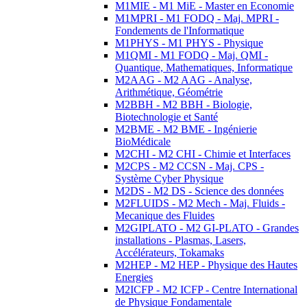
M1MIE - M1 MiE - Master en Economie
M1MPRI - M1 FODQ - Maj. MPRI -
Fondements de l'Informatique
M1PHYS - M1 PHYS - Physique
M1QMI - M1 FODQ - Maj. QMI -
Quantique, Mathematiques, Informatique
M2AAG - M2 AAG - Analyse,
Arithmétique, Géométrie
M2BBH - M2 BBH - Biologie,
Biotechnologie et Santé
M2BME - M2 BME - Ingénierie
BioMédicale
M2CHI - M2 CHI - Chimie et Interfaces
M2CPS - M2 CCSN - Maj. CPS -
Système Cyber Physique
M2DS - M2 DS - Science des données
M2FLUIDS - M2 Mech - Maj. Fluids -
Mecanique des Fluides
M2GIPLATO - M2 GI-PLATO - Grandes
installations - Plasmas, Lasers,
Accélérateurs, Tokamaks
M2HEP - M2 HEP - Physique des Hautes
Energies
M2ICFP - M2 ICFP - Centre International
de Physique Fondamentale