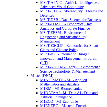
MScT-AI-ViC - Artificial Intelligence and
Advanced Visual Computing
MScT-CTD - Cybersecurity : Threats and
Defenses
MScT-DSB - Data Science for Business
MScT-EDACF - Economics, Data
Analytics and Corporate Finance
MScT-EESM - Environmental
Engineering and Sustainability
Management
MScT-ESCLiP - Economics for Smart
Cities and Climate Policy
MScT-IOT - Internet of Things :
Innovation and Management Program
(IoT)
MScT-STEEM - Energy Environment :
Science Technology & Management
Master (DNM)
M1APPMATH - M1 - Applied
Mathematics and statistics
M1BM - M1 Biomechanics
M1DATAAI - M1 Data AI - Data and
Artificial Intelligence
M1ECO - M1 Economie
M1ENERG - Master 1 Énergie