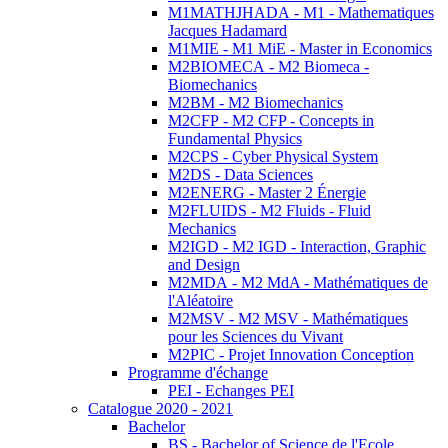
M1MATHJHADA - M1 - Mathematiques
Jacques Hadamard
M1MIE - M1 MiE - Master in Economics
M2BIOMECA - M2 Biomeca -
Biomechanics
M2BM - M2 Biomechanics
M2CFP - M2 CFP - Concepts in
Fundamental Physics
M2CPS - Cyber Physical System
M2DS - Data Sciences
M2ENERG - Master 2 Énergie
M2FLUIDS - M2 Fluids - Fluid
Mechanics
M2IGD - M2 IGD - Interaction, Graphic
and Design
M2MDA - M2 MdA - Mathématiques de
l'Aléatoire
M2MSV - M2 MSV - Mathématiques
pour les Sciences du Vivant
M2PIC - Projet Innovation Conception
Programme d'échange
PEI - Echanges PEI
Catalogue 2020 - 2021
Bachelor
BS - Bachelor of Science de l'Ecole