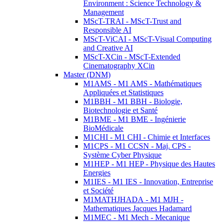
Environment : Science Technology &
Management
MScT-TRAI - MScT-Trust and
Responsible AI
MScT-ViCAI - MScT-Visual Computing
and Creative AI
MScT-XCin - MScT-Extended
Cinematography XCin
Master (DNM)
M1AMS - M1 AMS - Mathématiques
Appliquées et Statistiques
M1BBH - M1 BBH - Biologie,
Biotechnologie et Santé
M1BME - M1 BME - Ingénierie
BioMédicale
M1CHI - M1 CHI - Chimie et Interfaces
M1CPS - M1 CCSN - Maj. CPS -
Système Cyber Physique
M1HEP - M1 HEP - Physique des Hautes
Energies
M1IES - M1 IES - Innovation, Entreprise
et Société
M1MATHJHADA - M1 MJH -
Mathematiques Jacques Hadamard
M1MEC - M1 Mech - Mecanique