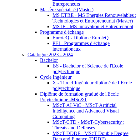
Entrepreneurs
Mastère spécialisé (Master)
MS ETRE - MS Energies Renouvelables :
Technologies et Entrepreneuriat (Master)
MS IE - MS Innovation et Entreprenariat
Programme d'échange
EuroteQ - Diplôme EuroteQ
PEI - Programmes d'échange
internationaux
Catalogue 2023 - 2024
Bachelor
BS - Bachelor of Science de l'Ecole
polytechnique
Cycle Ingénieur
X - Titre d’Ingénieur diplômé de l’École
polytechnique
Diplôme de formation gradué de l'Ecole
Polytechnique -MSc&T
MScT-AI-ViC - MScT-Artificial
Intelligence and Advanced Visual
Computing
MScT-CTD - MScT-Cybersecurity :
Threats and Defenses
MScT-DDDF - MScT-Double Degree
Data and Finance (DDDF)