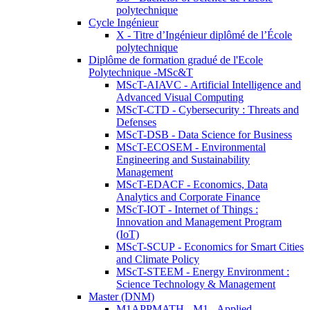
polytechnique
Cycle Ingénieur
X - Titre d’Ingénieur diplômé de l’École
polytechnique
Diplôme de formation gradué de l'Ecole
Polytechnique -MSc&T
MScT-AIAVC - Artificial Intelligence and
Advanced Visual Computing
MScT-CTD - Cybersecurity : Threats and
Defenses
MScT-DSB - Data Science for Business
MScT-ECOSEM - Environmental
Engineering and Sustainability
Management
MScT-EDACF - Economics, Data
Analytics and Corporate Finance
MScT-IOT - Internet of Things :
Innovation and Management Program
(IoT)
MScT-SCUP - Economics for Smart Cities
and Climate Policy
MScT-STEEM - Energy Environment :
Science Technology & Management
Master (DNM)
M1APPMATH - M1 - Applied