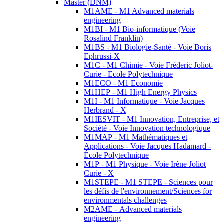
Master (DNM)
M1AME - M1 Advanced materials
engineering
M1BI - M1 Bio-informatique (Voie
Rosalind Franklin)
M1BS - M1 Biologie-Santé - Voie Boris
Ephrussi-X
M1C - M1 Chimie - Voie Fréderic Joliot-
Curie - Ecole Polytechnique
M1ECO - M1 Economie
M1HEP - M1 High Energy Physics
M1I - M1 Informatique - Voie Jacques
Herbrand - X
M1IESVIT - M1 Innovation, Entreprise, et
Société - Voie Innovation technologique
M1MAP - M1 Mathématiques et
Applications - Voie Jacques Hadamard -
École Polytechnique
M1P - M1 Physique - Voie Irène Joliot
Curie - X
M1STEPE - M1 STEPE - Sciences pour
les défis de l'environnement/Sciences for
environmentals challenges
M2AME - Advanced materials
engineering