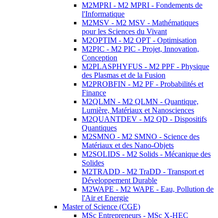
M2MPRI - M2 MPRI - Fondements de
l'Informatique
M2MSV - M2 MSV - Mathématiques
pour les Sciences du Vivant
M2OPTIM - M2 OPT - Optimisation
M2PIC - M2 PIC - Projet, Innovation,
Conception
M2PLASPHYFUS - M2 PPF - Physique
des Plasmas et de la Fusion
M2PROBFIN - M2 PF - Probabilités et
Finance
M2QLMN - M2 QLMN - Quantique,
Lumière, Matériaux et Nanosciences
M2QUANTDEV - M2 QD - Dispositifs
Quantiques
M2SMNO - M2 SMNO - Science des
Matériaux et des Nano-Objets
M2SOLIDS - M2 Solids - Mécanique des
Solides
M2TRADD - M2 TraDD - Transport et
Développement Durable
M2WAPE - M2 WAPE - Eau, Pollution de
l'Air et Energie
Master of Science (CGE)
MSc Entrepreneurs - MSc X-HEC