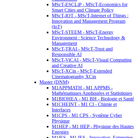
MScT-ESCLiP - MScT-Economics for
Smart Cities and Climate Policy
MScT-IOT - MScT-Internet of Things :
Innovation and Management Program
(IoT)
MScT-STEEM - MScT-Energy
Environment : Science Technology &
Management
MScT-TRAI - MScT-Trust and
Responsible AI
MScT-ViCAI - MScT-Visual Computing
and Creative AI
MScT-XCin - MScT-Extended
Cinematography XCin
Master (DNM)
M1APPMATH - M1 APPMS -
Mathématiques Appliquées et Statistiques
M1BIOHEA - M1 BH - Biologie et Santé
M1CHEINT - M1 CI - Chimie et
Interfaces
M1CPS - M1 CPS - Système Cyber
Physique
M1HEP - M1 HEP - Physique des Hautes
Energies
M1IES - M1 IES - Innovation, Entreprise