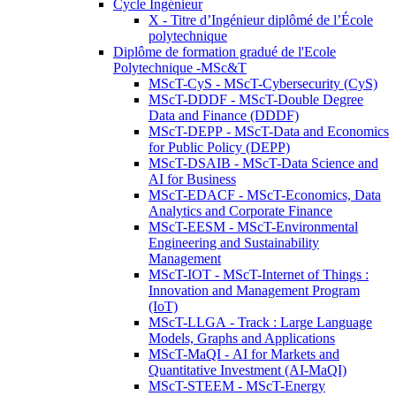
Cycle Ingénieur
X - Titre d’Ingénieur diplômé de l’École
polytechnique
Diplôme de formation gradué de l'Ecole
Polytechnique -MSc&T
MScT-CyS - MScT-Cybersecurity (CyS)
MScT-DDDF - MScT-Double Degree
Data and Finance (DDDF)
MScT-DEPP - MScT-Data and Economics
for Public Policy (DEPP)
MScT-DSAIB - MScT-Data Science and
AI for Business
MScT-EDACF - MScT-Economics, Data
Analytics and Corporate Finance
MScT-EESM - MScT-Environmental
Engineering and Sustainability
Management
MScT-IOT - MScT-Internet of Things :
Innovation and Management Program
(IoT)
MScT-LLGA - Track : Large Language
Models, Graphs and Applications
MScT-MaQI - AI for Markets and
Quantitative Investment (AI-MaQI)
MScT-STEEM - MScT-Energy