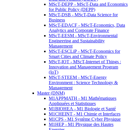
MScT-DEPP - MScT-Data and Economics
for Public Policy (DEPP)
MScT-DSB - MScT-Data Science for
Business
MScT-EDACF - MScT-Economics, Data
Analytics and Corporate Finance
MScT-EESM - MScT-Environmental
Engineering and Sustainability
Management
MScT-ESCLiP - MScT-Economics for
Smart Cities and Climate Policy
MScT-IOT - MScT-Internet of Things :
Innovation and Management Program
(IoT)
MScT-STEEM - MScT-Energy
Environment : Science Technology &
Management
Master (DNM)
M1APPMATH - M1 Mathématiques
Appliquées et Statistiques
M1BIOHEA - M1 Biologie et Santé
M1CHEINT - M1 Chimie et Interfaces
M1CPS - M1 Système Cyber Physique
M1HEP - M1 Physique des Hautes
Energies