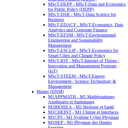
MScT-DEPP - MScT-Data and Economics
for Public Policy (DEPP)
MScT-DSB - MScT-Data Science for
Business
MScT-EDACF - MScT-Economics, Data
Analytics and Corporate Finance
MScT-EESM - MScT-Environmental
Engineering and Sustainability
Management
MScT-ESCLiP - MScT-Economics for
Smart Cities and Climate Policy
MScT-IOT - MScT-Internet of Things :
Innovation and Management Program
(IoT)
MScT-STEEM - MScT-Energy
Environment : Science Technology &
Management
Master (DNM)
M1APPMATH - M1 Mathématiques
Appliquées et Statistiques
M1BIOHEA - M1 Biologie et Santé
M1CHEINT - M1 Chimie et Interfaces
M1CPS - M1 Système Cyber Physique
M1HEP - M1 Physique des Hautes
Energies