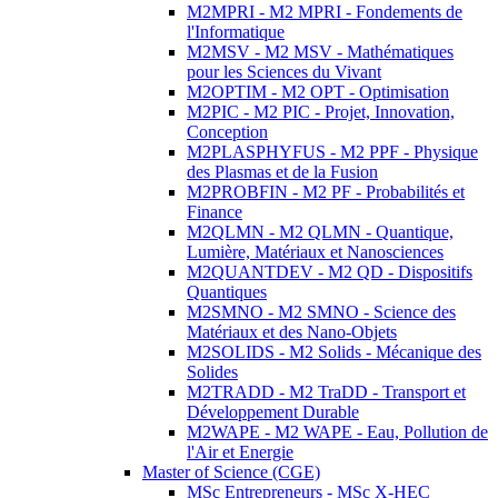
M2MPRI - M2 MPRI - Fondements de
l'Informatique
M2MSV - M2 MSV - Mathématiques
pour les Sciences du Vivant
M2OPTIM - M2 OPT - Optimisation
M2PIC - M2 PIC - Projet, Innovation,
Conception
M2PLASPHYFUS - M2 PPF - Physique
des Plasmas et de la Fusion
M2PROBFIN - M2 PF - Probabilités et
Finance
M2QLMN - M2 QLMN - Quantique,
Lumière, Matériaux et Nanosciences
M2QUANTDEV - M2 QD - Dispositifs
Quantiques
M2SMNO - M2 SMNO - Science des
Matériaux et des Nano-Objets
M2SOLIDS - M2 Solids - Mécanique des
Solides
M2TRADD - M2 TraDD - Transport et
Développement Durable
M2WAPE - M2 WAPE - Eau, Pollution de
l'Air et Energie
Master of Science (CGE)
MSc Entrepreneurs - MSc X-HEC