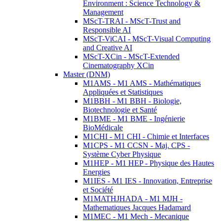
Environment : Science Technology &
Management
MScT-TRAI - MScT-Trust and
Responsible AI
MScT-ViCAI - MScT-Visual Computing
and Creative AI
MScT-XCin - MScT-Extended
Cinematography XCin
Master (DNM)
M1AMS - M1 AMS - Mathématiques
Appliquées et Statistiques
M1BBH - M1 BBH - Biologie,
Biotechnologie et Santé
M1BME - M1 BME - Ingénierie
BioMédicale
M1CHI - M1 CHI - Chimie et Interfaces
M1CPS - M1 CCSN - Maj. CPS -
Système Cyber Physique
M1HEP - M1 HEP - Physique des Hautes
Energies
M1IES - M1 IES - Innovation, Entreprise
et Société
M1MATHJHADA - M1 MJH -
Mathematiques Jacques Hadamard
M1MEC - M1 Mech - Mecanique