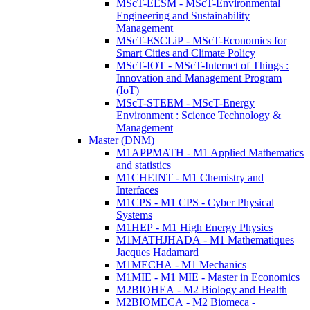
MScT-EESM - MScT-Environmental
Engineering and Sustainability
Management
MScT-ESCLiP - MScT-Economics for
Smart Cities and Climate Policy
MScT-IOT - MScT-Internet of Things :
Innovation and Management Program
(IoT)
MScT-STEEM - MScT-Energy
Environment : Science Technology &
Management
Master (DNM)
M1APPMATH - M1 Applied Mathematics
and statistics
M1CHEINT - M1 Chemistry and
Interfaces
M1CPS - M1 CPS - Cyber Physical
Systems
M1HEP - M1 High Energy Physics
M1MATHJHADA - M1 Mathematiques
Jacques Hadamard
M1MECHA - M1 Mechanics
M1MIE - M1 MIE - Master in Economics
M2BIOHEA - M2 Biology and Health
M2BIOMECA - M2 Biomeca -