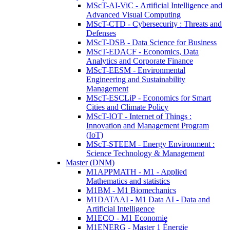
MScT-AI-ViC - Artificial Intelligence and
Advanced Visual Computing
MScT-CTD - Cybersecurity : Threats and
Defenses
MScT-DSB - Data Science for Business
MScT-EDACF - Economics, Data
Analytics and Corporate Finance
MScT-EESM - Environmental
Engineering and Sustainability
Management
MScT-ESCLiP - Economics for Smart
Cities and Climate Policy
MScT-IOT - Internet of Things :
Innovation and Management Program
(IoT)
MScT-STEEM - Energy Environment :
Science Technology & Management
Master (DNM)
M1APPMATH - M1 - Applied
Mathematics and statistics
M1BM - M1 Biomechanics
M1DATAAI - M1 Data AI - Data and
Artificial Intelligence
M1ECO - M1 Economie
M1ENERG - Master 1 Énergie