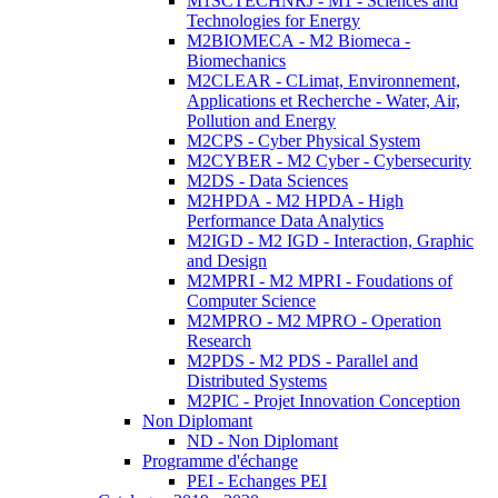
M1SCTECHNRJ - M1 - Sciences and
Technologies for Energy
M2BIOMECA - M2 Biomeca -
Biomechanics
M2CLEAR - CLimat, Environnement,
Applications et Recherche - Water, Air,
Pollution and Energy
M2CPS - Cyber Physical System
M2CYBER - M2 Cyber - Cybersecurity
M2DS - Data Sciences
M2HPDA - M2 HPDA - High
Performance Data Analytics
M2IGD - M2 IGD - Interaction, Graphic
and Design
M2MPRI - M2 MPRI - Foudations of
Computer Science
M2MPRO - M2 MPRO - Operation
Research
M2PDS - M2 PDS - Parallel and
Distributed Systems
M2PIC - Projet Innovation Conception
Non Diplomant
ND - Non Diplomant
Programme d'échange
PEI - Echanges PEI