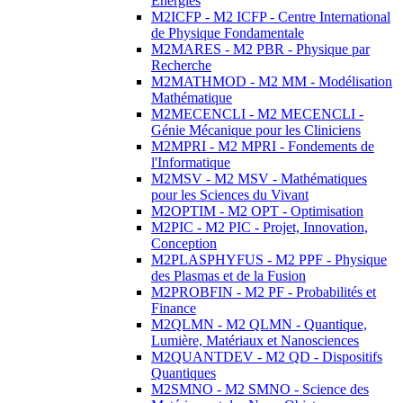
Energies
M2ICFP - M2 ICFP - Centre International
de Physique Fondamentale
M2MARES - M2 PBR - Physique par
Recherche
M2MATHMOD - M2 MM - Modélisation
Mathématique
M2MECENCLI - M2 MECENCLI -
Génie Mécanique pour les Cliniciens
M2MPRI - M2 MPRI - Fondements de
l'Informatique
M2MSV - M2 MSV - Mathématiques
pour les Sciences du Vivant
M2OPTIM - M2 OPT - Optimisation
M2PIC - M2 PIC - Projet, Innovation,
Conception
M2PLASPHYFUS - M2 PPF - Physique
des Plasmas et de la Fusion
M2PROBFIN - M2 PF - Probabilités et
Finance
M2QLMN - M2 QLMN - Quantique,
Lumière, Matériaux et Nanosciences
M2QUANTDEV - M2 QD - Dispositifs
Quantiques
M2SMNO - M2 SMNO - Science des