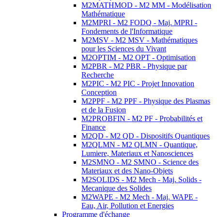
M2MATHMOD - M2 MM - Modélisation
Mathématique
M2MPRI - M2 FODQ - Maj. MPRI -
Fondements de l'Informatique
M2MSV - M2 MSV - Mathématiques
pour les Sciences du Vivant
M2OPTIM - M2 OPT - Optimisation
M2PBR - M2 PBR - Physique par
Recherche
M2PIC - M2 PIC - Projet Innovation
Conception
M2PPF - M2 PPF - Physique des Plasmas
et de la Fusion
M2PROBFIN - M2 PF - Probabilités et
Finance
M2QD - M2 QD - Dispositifs Quantiques
M2QLMN - M2 QLMN - Quantique,
Lumiere, Materiaux et Nanosciences
M2SMNO - M2 SMNO - Science des
Materiaux et des Nano-Objets
M2SOLIDS - M2 Mech - Maj. Solids -
Mecanique des Solides
M2WAPE - M2 Mech - Maj. WAPE -
Eau, Air, Pollution et Energies
Programme d'échange