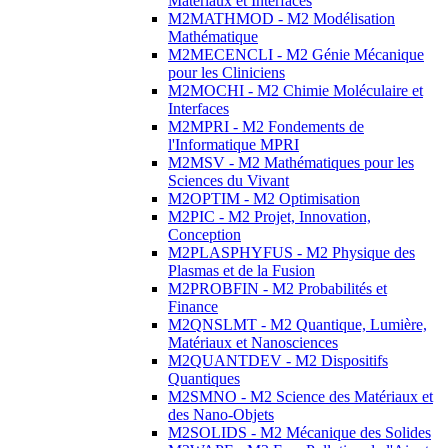
Matériaux et Interfaces
M2MATHMOD - M2 Modélisation
Mathématique
M2MECENCLI - M2 Génie Mécanique
pour les Cliniciens
M2MOCHI - M2 Chimie Moléculaire et
Interfaces
M2MPRI - M2 Fondements de
l'Informatique MPRI
M2MSV - M2 Mathématiques pour les
Sciences du Vivant
M2OPTIM - M2 Optimisation
M2PIC - M2 Projet, Innovation,
Conception
M2PLASPHYFUS - M2 Physique des
Plasmas et de la Fusion
M2PROBFIN - M2 Probabilités et
Finance
M2QNSLMT - M2 Quantique, Lumière,
Matériaux et Nanosciences
M2QUANTDEV - M2 Dispositifs
Quantiques
M2SMNO - M2 Science des Matériaux et
des Nano-Objets
M2SOLIDS - M2 Mécanique des Solides