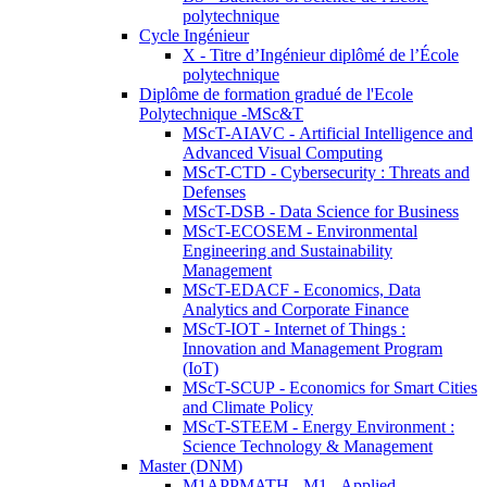
polytechnique
Cycle Ingénieur
X - Titre d’Ingénieur diplômé de l’École
polytechnique
Diplôme de formation gradué de l'Ecole
Polytechnique -MSc&T
MScT-AIAVC - Artificial Intelligence and
Advanced Visual Computing
MScT-CTD - Cybersecurity : Threats and
Defenses
MScT-DSB - Data Science for Business
MScT-ECOSEM - Environmental
Engineering and Sustainability
Management
MScT-EDACF - Economics, Data
Analytics and Corporate Finance
MScT-IOT - Internet of Things :
Innovation and Management Program
(IoT)
MScT-SCUP - Economics for Smart Cities
and Climate Policy
MScT-STEEM - Energy Environment :
Science Technology & Management
Master (DNM)
M1APPMATH - M1 - Applied