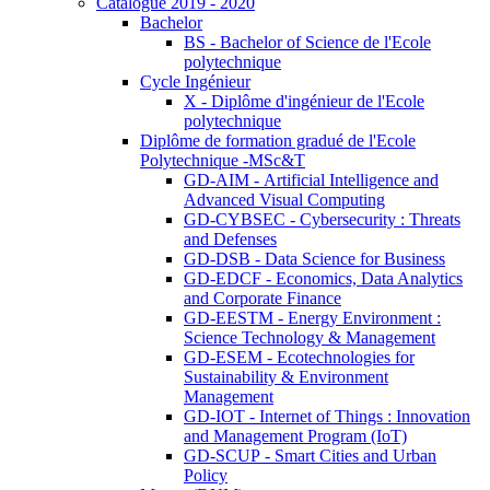
Catalogue 2019 - 2020
Bachelor
BS - Bachelor of Science de l'Ecole
polytechnique
Cycle Ingénieur
X - Diplôme d'ingénieur de l'Ecole
polytechnique
Diplôme de formation gradué de l'Ecole
Polytechnique -MSc&T
GD-AIM - Artificial Intelligence and
Advanced Visual Computing
GD-CYBSEC - Cybersecurity : Threats
and Defenses
GD-DSB - Data Science for Business
GD-EDCF - Economics, Data Analytics
and Corporate Finance
GD-EESTM - Energy Environment :
Science Technology & Management
GD-ESEM - Ecotechnologies for
Sustainability & Environment
Management
GD-IOT - Internet of Things : Innovation
and Management Program (IoT)
GD-SCUP - Smart Cities and Urban
Policy