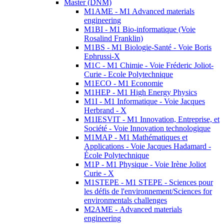
Master (DNM)
M1AME - M1 Advanced materials
engineering
M1BI - M1 Bio-informatique (Voie
Rosalind Franklin)
M1BS - M1 Biologie-Santé - Voie Boris
Ephrussi-X
M1C - M1 Chimie - Voie Fréderic Joliot-
Curie - Ecole Polytechnique
M1ECO - M1 Economie
M1HEP - M1 High Energy Physics
M1I - M1 Informatique - Voie Jacques
Herbrand - X
M1IESVIT - M1 Innovation, Entreprise, et
Société - Voie Innovation technologique
M1MAP - M1 Mathématiques et
Applications - Voie Jacques Hadamard -
École Polytechnique
M1P - M1 Physique - Voie Irène Joliot
Curie - X
M1STEPE - M1 STEPE - Sciences pour
les défis de l'environnement/Sciences for
environmentals challenges
M2AME - Advanced materials
engineering