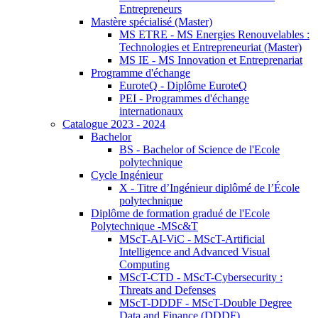
Entrepreneurs
Mastère spécialisé (Master)
MS ETRE - MS Energies Renouvelables :
Technologies et Entrepreneuriat (Master)
MS IE - MS Innovation et Entreprenariat
Programme d'échange
EuroteQ - Diplôme EuroteQ
PEI - Programmes d'échange
internationaux
Catalogue 2023 - 2024
Bachelor
BS - Bachelor of Science de l'Ecole
polytechnique
Cycle Ingénieur
X - Titre d’Ingénieur diplômé de l’École
polytechnique
Diplôme de formation gradué de l'Ecole
Polytechnique -MSc&T
MScT-AI-ViC - MScT-Artificial
Intelligence and Advanced Visual
Computing
MScT-CTD - MScT-Cybersecurity :
Threats and Defenses
MScT-DDDF - MScT-Double Degree
Data and Finance (DDDF)