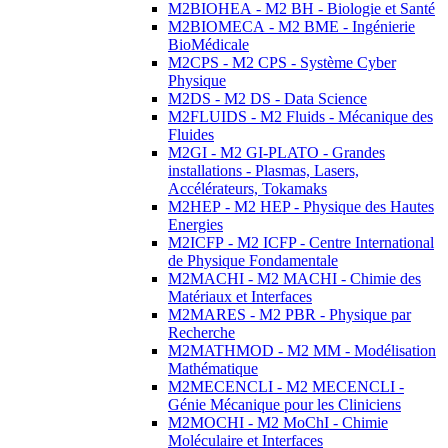
M2BIOHEA - M2 BH - Biologie et Santé
M2BIOMECA - M2 BME - Ingénierie
BioMédicale
M2CPS - M2 CPS - Système Cyber
Physique
M2DS - M2 DS - Data Science
M2FLUIDS - M2 Fluids - Mécanique des
Fluides
M2GI - M2 GI-PLATO - Grandes
installations - Plasmas, Lasers,
Accélérateurs, Tokamaks
M2HEP - M2 HEP - Physique des Hautes
Energies
M2ICFP - M2 ICFP - Centre International
de Physique Fondamentale
M2MACHI - M2 MACHI - Chimie des
Matériaux et Interfaces
M2MARES - M2 PBR - Physique par
Recherche
M2MATHMOD - M2 MM - Modélisation
Mathématique
M2MECENCLI - M2 MECENCLI -
Génie Mécanique pour les Cliniciens
M2MOCHI - M2 MoChI - Chimie
Moléculaire et Interfaces