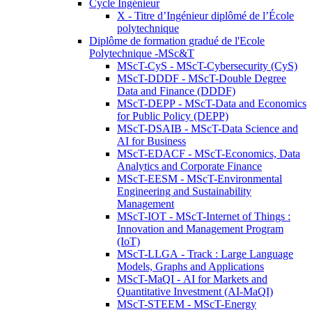
Cycle Ingénieur
X - Titre d’Ingénieur diplômé de l’École
polytechnique
Diplôme de formation gradué de l'Ecole
Polytechnique -MSc&T
MScT-CyS - MScT-Cybersecurity (CyS)
MScT-DDDF - MScT-Double Degree
Data and Finance (DDDF)
MScT-DEPP - MScT-Data and Economics
for Public Policy (DEPP)
MScT-DSAIB - MScT-Data Science and
AI for Business
MScT-EDACF - MScT-Economics, Data
Analytics and Corporate Finance
MScT-EESM - MScT-Environmental
Engineering and Sustainability
Management
MScT-IOT - MScT-Internet of Things :
Innovation and Management Program
(IoT)
MScT-LLGA - Track : Large Language
Models, Graphs and Applications
MScT-MaQI - AI for Markets and
Quantitative Investment (AI-MaQI)
MScT-STEEM - MScT-Energy