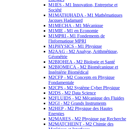
M1IES - M1 Innovation, Entreprise et
Société
M1MATHJHADA - M1 Mathématiques
Jacques Hadamard
M1MECHA - M1 Mécanique
M1MIE - M1 en Economie
M1MPRI - M1 Fondements de
l'Informatique MPRI
M1PHYSICS - M1 Physique
M2AAG - M2 Analyse, Arithmétique,
Géométrie
M2BIOHEA - M2 Biologie et Santé
M2BIOMECA - M2 Biomécanique et
Ingéniérie Biomédical
M2CFP - M2 Concepts en Physique
Fondamentale
M2CPS - M2 Système Cyber Physique
M2DS - M2 Data Science
M2FLUIDS - M2 Mécanique des Fluides
M2GI - M2 Grands Instruments
M2HEP - M2 Physique des Hautes
Energies
M2MARES - M2 Physique par Recherche
M2MATCHEINT - M2 Chimie des