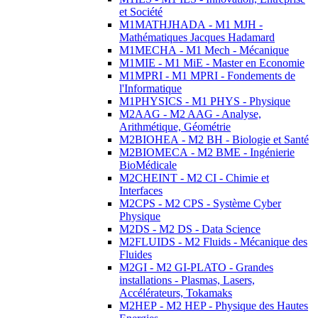
et Société
M1MATHJHADA - M1 MJH -
Mathématiques Jacques Hadamard
M1MECHA - M1 Mech - Mécanique
M1MIE - M1 MiE - Master en Economie
M1MPRI - M1 MPRI - Fondements de
l'Informatique
M1PHYSICS - M1 PHYS - Physique
M2AAG - M2 AAG - Analyse,
Arithmétique, Géométrie
M2BIOHEA - M2 BH - Biologie et Santé
M2BIOMECA - M2 BME - Ingénierie
BioMédicale
M2CHEINT - M2 CI - Chimie et
Interfaces
M2CPS - M2 CPS - Système Cyber
Physique
M2DS - M2 DS - Data Science
M2FLUIDS - M2 Fluids - Mécanique des
Fluides
M2GI - M2 GI-PLATO - Grandes
installations - Plasmas, Lasers,
Accélérateurs, Tokamaks
M2HEP - M2 HEP - Physique des Hautes