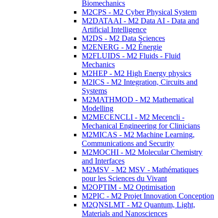
Biomechanics
M2CPS - M2 Cyber Physical System
M2DATAAI - M2 Data AI - Data and
Artificial Intelligence
M2DS - M2 Data Sciences
M2ENERG - M2 Énergie
M2FLUIDS - M2 Fluids - Fluid
Mechanics
M2HEP - M2 High Energy physics
M2ICS - M2 Integration, Circuits and
Systems
M2MATHMOD - M2 Mathematical
Modelling
M2MECENCLI - M2 Mecencli -
Mechanical Engineering for Clinicians
M2MICAS - M2 Machine Learning,
Communications and Security
M2MOCHI - M2 Molecular Chemistry
and Interfaces
M2MSV - M2 MSV - Mathématiques
pour les Sciences du Vivant
M2OPTIM - M2 Optimisation
M2PIC - M2 Projet Innovation Conception
M2QNSLMT - M2 Quantum, Light,
Materials and Nanosciences