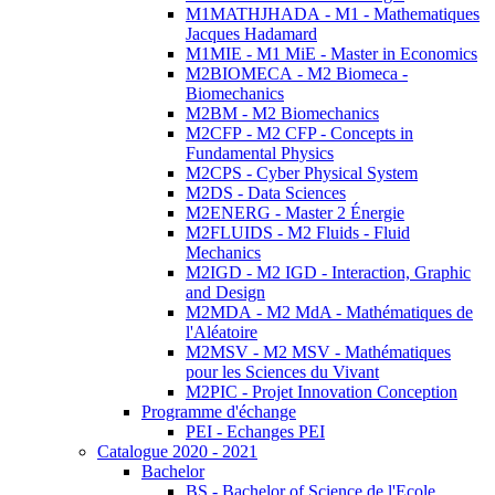
M1MATHJHADA - M1 - Mathematiques
Jacques Hadamard
M1MIE - M1 MiE - Master in Economics
M2BIOMECA - M2 Biomeca -
Biomechanics
M2BM - M2 Biomechanics
M2CFP - M2 CFP - Concepts in
Fundamental Physics
M2CPS - Cyber Physical System
M2DS - Data Sciences
M2ENERG - Master 2 Énergie
M2FLUIDS - M2 Fluids - Fluid
Mechanics
M2IGD - M2 IGD - Interaction, Graphic
and Design
M2MDA - M2 MdA - Mathématiques de
l'Aléatoire
M2MSV - M2 MSV - Mathématiques
pour les Sciences du Vivant
M2PIC - Projet Innovation Conception
Programme d'échange
PEI - Echanges PEI
Catalogue 2020 - 2021
Bachelor
BS - Bachelor of Science de l'Ecole