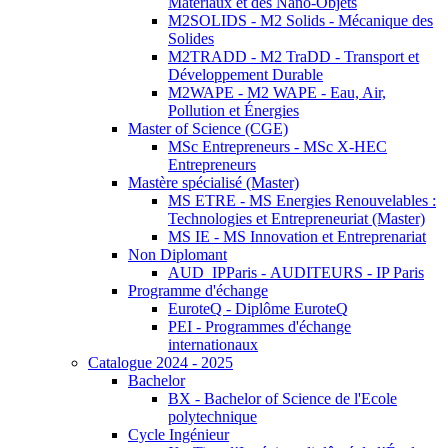
Matériaux et des Nano-Objets
M2SOLIDS - M2 Solids - Mécanique des
Solides
M2TRADD - M2 TraDD - Transport et
Développement Durable
M2WAPE - M2 WAPE - Eau, Air,
Pollution et Énergies
Master of Science (CGE)
MSc Entrepreneurs - MSc X-HEC
Entrepreneurs
Mastère spécialisé (Master)
MS ETRE - MS Energies Renouvelables :
Technologies et Entrepreneuriat (Master)
MS IE - MS Innovation et Entreprenariat
Non Diplomant
AUD_IPParis - AUDITEURS - IP Paris
Programme d'échange
EuroteQ - Diplôme EuroteQ
PEI - Programmes d'échange
internationaux
Catalogue 2024 - 2025
Bachelor
BX - Bachelor of Science de l'Ecole
polytechnique
Cycle Ingénieur