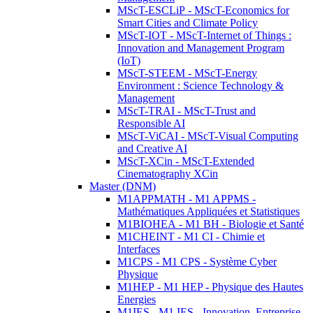
MScT-ESCLiP - MScT-Economics for
Smart Cities and Climate Policy
MScT-IOT - MScT-Internet of Things :
Innovation and Management Program
(IoT)
MScT-STEEM - MScT-Energy
Environment : Science Technology &
Management
MScT-TRAI - MScT-Trust and
Responsible AI
MScT-ViCAI - MScT-Visual Computing
and Creative AI
MScT-XCin - MScT-Extended
Cinematography XCin
Master (DNM)
M1APPMATH - M1 APPMS -
Mathématiques Appliquées et Statistiques
M1BIOHEA - M1 BH - Biologie et Santé
M1CHEINT - M1 CI - Chimie et
Interfaces
M1CPS - M1 CPS - Système Cyber
Physique
M1HEP - M1 HEP - Physique des Hautes
Energies
M1IES - M1 IES - Innovation, Entreprise