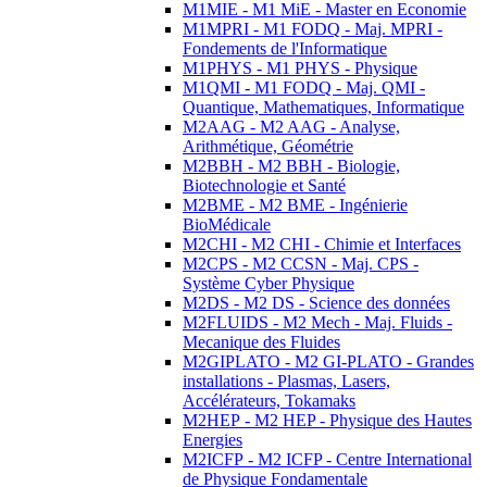
M1MIE - M1 MiE - Master en Economie
M1MPRI - M1 FODQ - Maj. MPRI -
Fondements de l'Informatique
M1PHYS - M1 PHYS - Physique
M1QMI - M1 FODQ - Maj. QMI -
Quantique, Mathematiques, Informatique
M2AAG - M2 AAG - Analyse,
Arithmétique, Géométrie
M2BBH - M2 BBH - Biologie,
Biotechnologie et Santé
M2BME - M2 BME - Ingénierie
BioMédicale
M2CHI - M2 CHI - Chimie et Interfaces
M2CPS - M2 CCSN - Maj. CPS -
Système Cyber Physique
M2DS - M2 DS - Science des données
M2FLUIDS - M2 Mech - Maj. Fluids -
Mecanique des Fluides
M2GIPLATO - M2 GI-PLATO - Grandes
installations - Plasmas, Lasers,
Accélérateurs, Tokamaks
M2HEP - M2 HEP - Physique des Hautes
Energies
M2ICFP - M2 ICFP - Centre International
de Physique Fondamentale