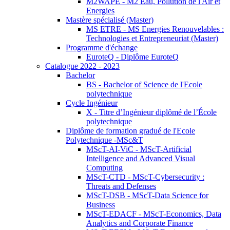
M2WAPE - M2 Eau, Pollution de l'Air et
Energies
Mastère spécialisé (Master)
MS ETRE - MS Energies Renouvelables :
Technologies et Entrepreneuriat (Master)
Programme d'échange
EuroteQ - Diplôme EuroteQ
Catalogue 2022 - 2023
Bachelor
BS - Bachelor of Science de l'Ecole
polytechnique
Cycle Ingénieur
X - Titre d’Ingénieur diplômé de l’École
polytechnique
Diplôme de formation gradué de l'Ecole
Polytechnique -MSc&T
MScT-AI-ViC - MScT-Artificial
Intelligence and Advanced Visual
Computing
MScT-CTD - MScT-Cybersecurity :
Threats and Defenses
MScT-DSB - MScT-Data Science for
Business
MScT-EDACF - MScT-Economics, Data
Analytics and Corporate Finance