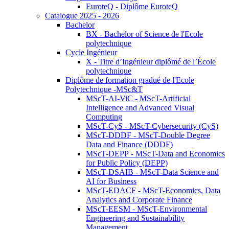
EuroteQ - Diplôme EuroteQ
Catalogue 2025 - 2026
Bachelor
BX - Bachelor of Science de l'Ecole
polytechnique
Cycle Ingénieur
X - Titre d’Ingénieur diplômé de l’École
polytechnique
Diplôme de formation gradué de l'Ecole
Polytechnique -MSc&T
MScT-AI-ViC - MScT-Artificial
Intelligence and Advanced Visual
Computing
MScT-CyS - MScT-Cybersecurity (CyS)
MScT-DDDF - MScT-Double Degree
Data and Finance (DDDF)
MScT-DEPP - MScT-Data and Economics
for Public Policy (DEPP)
MScT-DSAIB - MScT-Data Science and
AI for Business
MScT-EDACF - MScT-Economics, Data
Analytics and Corporate Finance
MScT-EESM - MScT-Environmental
Engineering and Sustainability
Management