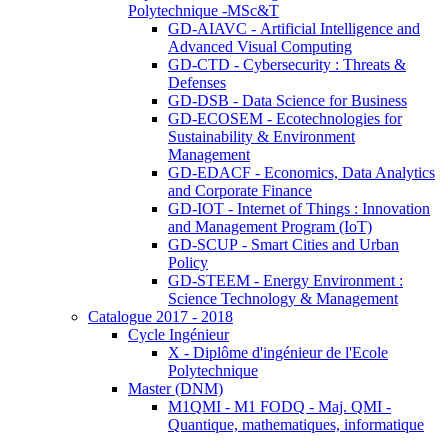
Polytechnique -MSc&T
GD-AIAVC - Artificial Intelligence and
Advanced Visual Computing
GD-CTD - Cybersecurity : Threats &
Defenses
GD-DSB - Data Science for Business
GD-ECOSEM - Ecotechnologies for
Sustainability & Environment
Management
GD-EDACF - Economics, Data Analytics
and Corporate Finance
GD-IOT - Internet of Things : Innovation
and Management Program (IoT)
GD-SCUP - Smart Cities and Urban
Policy
GD-STEEM - Energy Environment :
Science Technology & Management
Catalogue 2017 - 2018
Cycle Ingénieur
X - Diplôme d'ingénieur de l'Ecole
Polytechnique
Master (DNM)
M1QMI - M1 FODQ - Maj. QMI -
Quantique, mathematiques, informatique