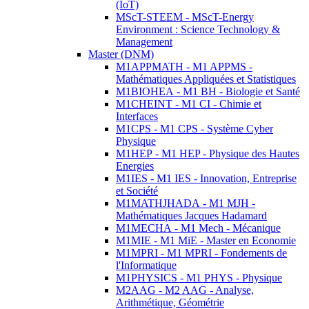
(IoT)
MScT-STEEM - MScT-Energy
Environment : Science Technology &
Management
Master (DNM)
M1APPMATH - M1 APPMS -
Mathématiques Appliquées et Statistiques
M1BIOHEA - M1 BH - Biologie et Santé
M1CHEINT - M1 CI - Chimie et
Interfaces
M1CPS - M1 CPS - Système Cyber
Physique
M1HEP - M1 HEP - Physique des Hautes
Energies
M1IES - M1 IES - Innovation, Entreprise
et Société
M1MATHJHADA - M1 MJH -
Mathématiques Jacques Hadamard
M1MECHA - M1 Mech - Mécanique
M1MIE - M1 MiE - Master en Economie
M1MPRI - M1 MPRI - Fondements de
l'Informatique
M1PHYSICS - M1 PHYS - Physique
M2AAG - M2 AAG - Analyse,
Arithmétique, Géométrie