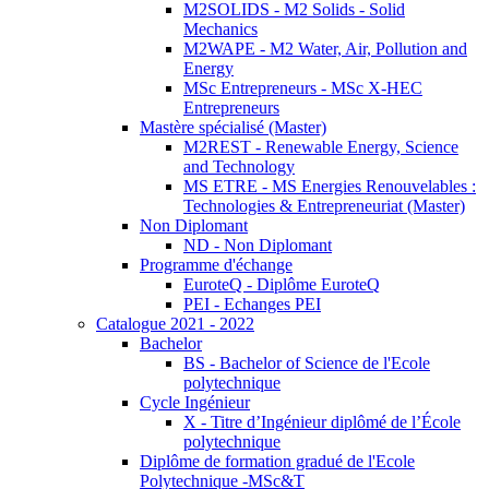
M2SOLIDS - M2 Solids - Solid
Mechanics
M2WAPE - M2 Water, Air, Pollution and
Energy
MSc Entrepreneurs - MSc X-HEC
Entrepreneurs
Mastère spécialisé (Master)
M2REST - Renewable Energy, Science
and Technology
MS ETRE - MS Energies Renouvelables :
Technologies & Entrepreneuriat (Master)
Non Diplomant
ND - Non Diplomant
Programme d'échange
EuroteQ - Diplôme EuroteQ
PEI - Echanges PEI
Catalogue 2021 - 2022
Bachelor
BS - Bachelor of Science de l'Ecole
polytechnique
Cycle Ingénieur
X - Titre d’Ingénieur diplômé de l’École
polytechnique
Diplôme de formation gradué de l'Ecole
Polytechnique -MSc&T