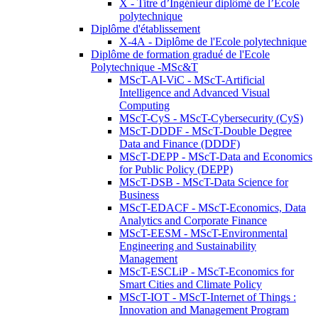
X - Titre d’Ingénieur diplômé de l’École
polytechnique
Diplôme d'établissement
X-4A - Diplôme de l'Ecole polytechnique
Diplôme de formation gradué de l'Ecole
Polytechnique -MSc&T
MScT-AI-ViC - MScT-Artificial
Intelligence and Advanced Visual
Computing
MScT-CyS - MScT-Cybersecurity (CyS)
MScT-DDDF - MScT-Double Degree
Data and Finance (DDDF)
MScT-DEPP - MScT-Data and Economics
for Public Policy (DEPP)
MScT-DSB - MScT-Data Science for
Business
MScT-EDACF - MScT-Economics, Data
Analytics and Corporate Finance
MScT-EESM - MScT-Environmental
Engineering and Sustainability
Management
MScT-ESCLiP - MScT-Economics for
Smart Cities and Climate Policy
MScT-IOT - MScT-Internet of Things :
Innovation and Management Program