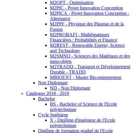
M2OPT - Optimisation
M2PIC - Projet Innovation Conception
M2PICA - Projet Innovation Conception -
Alternance
M2PPF - Physique des Plasmas et de la
Fusion
M2PROBAFI - Mathématiques
Financières : Probabilités et Finance
M2REST - Renewable Energy, Science
and Technology
M2SMNO - Sciences des Matériaux et des
nano-objets
M2TRADD - Transport et Développement
Durable - TRADD
MBIOENT - Master Bio-entrepreneur
Non Diplomant
ND - Non Diplomant
Catalogue 2018 - 2019
Bachelor
BS - Bachelor of Science de l'Ecole
polytechnique
Cycle Ingénieur
X - Diplôme d'ingénieur de l'Ecole
polytechnique
Diplôme de formation gradué de l'Ecole