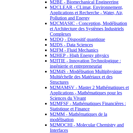
M2BE - Biomechanical Engineering
M2CLEAR - CLimat, Environnement,
Applications et Recherche - Water, Air,
Pollution and Energy
M2CMASIC - Conception, Modélisation
et Architecture des Systèmes Industriels
Complexes
M2DQ - Dispositif quantique
M2DS - Data Sciences
M2FM - Fluid Mechanics
M2HEP - High Energy physics
M2ITIE - Innovation Technologique :
ingénierie et entrepreneuriat
M2M4S - Modélisation Multiphysique
Multiéchelle des Matériaux et des
Structures
M2MAMSV - Master 2 Mathématiques et
Applications - Mathématiques pour les
Sciences du Vivant
M2MFSF - Mathématiques Financières :
Statistique et Finance
M2MM - Mathématiques de la
modélisation
M2MOCHI - Molecular Chemistry and
Interfaces