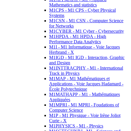
Mathematics and statistics
M1CPS - M1 CPS - Cyber Physical
Systems
M1CSN - M1 CSN - Computer Science
for Networks
M1CYBER - M1 Cyber - Cybersecurity
M1HPDA - M1 HPDA - High
Performance Data Analytics
M1I - M1 Informatique - Voie Jacques
Herbrand - X
M1IGD - M1 IGD - Interaction, Graphic
and Design
M1INTTRACPHY - M1 - International
Track in Physics
M1MAP - M1 Mathématiques et
Applications - Voie Jacques Hadamard -
École Polytechnique
M1MATHAPP - M1 - Mathématiques
Appliquées
M1MPRI - M1 MPRI - Foudations of
Computer Science
M1P - M1 Physique - Voie Irène Joliot
Curie - X
M1PHYSICS - M1 - Physics