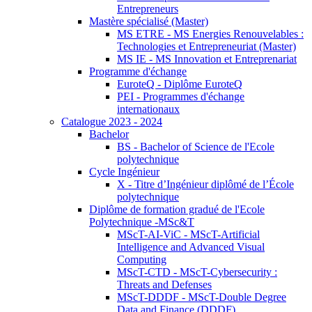
Entrepreneurs
Mastère spécialisé (Master)
MS ETRE - MS Energies Renouvelables :
Technologies et Entrepreneuriat (Master)
MS IE - MS Innovation et Entreprenariat
Programme d'échange
EuroteQ - Diplôme EuroteQ
PEI - Programmes d'échange
internationaux
Catalogue 2023 - 2024
Bachelor
BS - Bachelor of Science de l'Ecole
polytechnique
Cycle Ingénieur
X - Titre d’Ingénieur diplômé de l’École
polytechnique
Diplôme de formation gradué de l'Ecole
Polytechnique -MSc&T
MScT-AI-ViC - MScT-Artificial
Intelligence and Advanced Visual
Computing
MScT-CTD - MScT-Cybersecurity :
Threats and Defenses
MScT-DDDF - MScT-Double Degree
Data and Finance (DDDF)