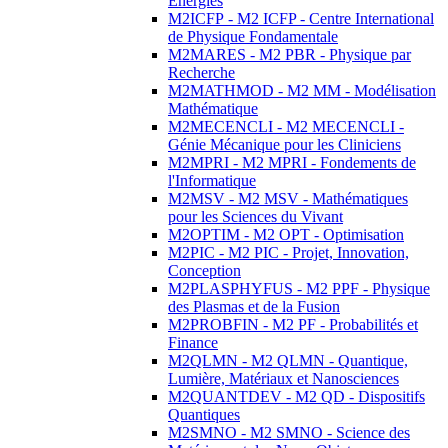
Energies
M2ICFP - M2 ICFP - Centre International
de Physique Fondamentale
M2MARES - M2 PBR - Physique par
Recherche
M2MATHMOD - M2 MM - Modélisation
Mathématique
M2MECENCLI - M2 MECENCLI -
Génie Mécanique pour les Cliniciens
M2MPRI - M2 MPRI - Fondements de
l'Informatique
M2MSV - M2 MSV - Mathématiques
pour les Sciences du Vivant
M2OPTIM - M2 OPT - Optimisation
M2PIC - M2 PIC - Projet, Innovation,
Conception
M2PLASPHYFUS - M2 PPF - Physique
des Plasmas et de la Fusion
M2PROBFIN - M2 PF - Probabilités et
Finance
M2QLMN - M2 QLMN - Quantique,
Lumière, Matériaux et Nanosciences
M2QUANTDEV - M2 QD - Dispositifs
Quantiques
M2SMNO - M2 SMNO - Science des