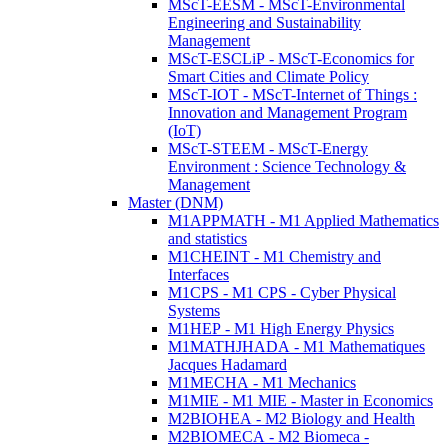
MScT-EESM - MScT-Environmental
Engineering and Sustainability
Management
MScT-ESCLiP - MScT-Economics for
Smart Cities and Climate Policy
MScT-IOT - MScT-Internet of Things :
Innovation and Management Program
(IoT)
MScT-STEEM - MScT-Energy
Environment : Science Technology &
Management
Master (DNM)
M1APPMATH - M1 Applied Mathematics
and statistics
M1CHEINT - M1 Chemistry and
Interfaces
M1CPS - M1 CPS - Cyber Physical
Systems
M1HEP - M1 High Energy Physics
M1MATHJHADA - M1 Mathematiques
Jacques Hadamard
M1MECHA - M1 Mechanics
M1MIE - M1 MIE - Master in Economics
M2BIOHEA - M2 Biology and Health
M2BIOMECA - M2 Biomeca -