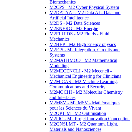
Biomechanics
M2CPS - M2 Cyber Physical System
M2DATAAI - M2 Data AI - Data and
Artificial Intelligence
M2DS - M2 Data Sciences
M2ENERG - M2 Énergie
M2FLUIDS - M2 Fluids - Fluid
Mechanics
M2HEP - M2 High Energy physics
M2ICS - M2 Integration, Circuits and
Systems
M2MATHMOD - M2 Mathematical
Modelling
M2MECENCLI - M2 Mecencli -
Mechanical Engineering for Clinicians
M2MICAS - M2 Machine Learning,
Communications and Security
M2MOCHI - M2 Molecular Chemistry
and Interfaces
M2MSV - M2 MSV - Mathématiques
pour les Sciences du Vivant
M2OPTIM - M2 Optimisation
M2PIC - M2 Projet Innovation Conception
M2QNSLMT - M2 Quantum, Light,
Materials and Nanosciences