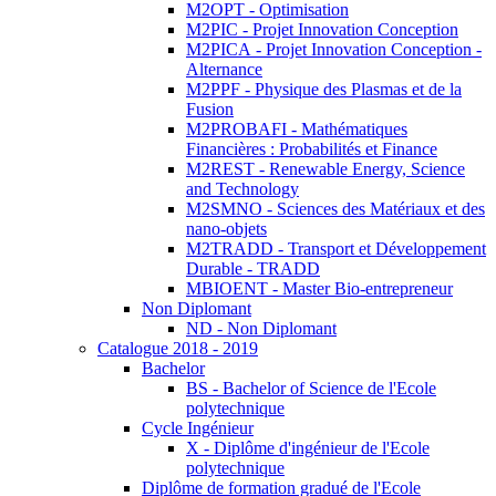
M2OPT - Optimisation
M2PIC - Projet Innovation Conception
M2PICA - Projet Innovation Conception -
Alternance
M2PPF - Physique des Plasmas et de la
Fusion
M2PROBAFI - Mathématiques
Financières : Probabilités et Finance
M2REST - Renewable Energy, Science
and Technology
M2SMNO - Sciences des Matériaux et des
nano-objets
M2TRADD - Transport et Développement
Durable - TRADD
MBIOENT - Master Bio-entrepreneur
Non Diplomant
ND - Non Diplomant
Catalogue 2018 - 2019
Bachelor
BS - Bachelor of Science de l'Ecole
polytechnique
Cycle Ingénieur
X - Diplôme d'ingénieur de l'Ecole
polytechnique
Diplôme de formation gradué de l'Ecole