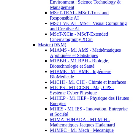
Environment : Science Technology &
Management
MScT-TRAI - MScT-Trust and
Responsible AI
MScT-ViCAI - MScT-Visual Computing
and Creative AI
MScT-XCin - MScT-Extended
Cinematography XCin
Master (DNM)
M1AMS - M1 AMS - Mathématiques
Appliquées et Statistiques
M1BBH - M1 BBH - Biologie,
Biotechnologie et Santé
M1BME - M1 BME - Ingénierie
BioMédicale
M1CHI - M1 CHI - Chimie et Interfaces
M1CPS - M1 CCSN - Maj. CPS -
Système Cyber Physique
M1HEP - M1 HEP - Physique des Hautes
Energies
M1IES - M1 IES - Innovation, Entreprise
et Société
M1MATHJHADA - M1 MJH -
Mathematiques Jacques Hadamard
M1MEC - M1 Mech - Mecanique