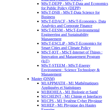
MScT-DEPP - MScT-Data and Economics
for Public Policy (DEPP)
MScT-DSB - MScT-Data Science for
Business
MScT-EDACF - MScT-Economics, Data
Analytics and Corporate Finance
MScT-EESM - MScT-Environmental
Engineering and Sustainability
Management
MScT-ESCLiP - MScT-Economics for
Smart Cities and Climate Policy
MScT-IOT - MScT-Internet of Things :
Innovation and Management Program
(IoT)
MScT-STEEM - MScT-Energy
Environment : Science Technology &
Management
Master (DNM)
M1APPMATH - M1 Mathématiques
Appliquées et Statistiques
M1BIOHEA - M1 Biologie et Santé
M1CHEINT - M1 Chimie et Interfaces
M1CPS - M1 Système Cyber Physique
M1HEP - M1 Physique des Hautes
Energies