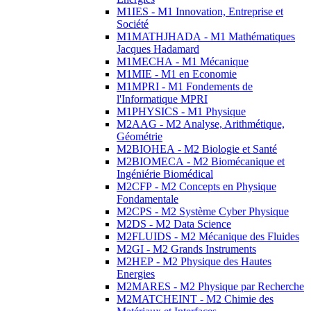
M1IES - M1 Innovation, Entreprise et
Société
M1MATHJHADA - M1 Mathématiques
Jacques Hadamard
M1MECHA - M1 Mécanique
M1MIE - M1 en Economie
M1MPRI - M1 Fondements de
l'Informatique MPRI
M1PHYSICS - M1 Physique
M2AAG - M2 Analyse, Arithmétique,
Géométrie
M2BIOHEA - M2 Biologie et Santé
M2BIOMECA - M2 Biomécanique et
Ingéniérie Biomédical
M2CFP - M2 Concepts en Physique
Fondamentale
M2CPS - M2 Système Cyber Physique
M2DS - M2 Data Science
M2FLUIDS - M2 Mécanique des Fluides
M2GI - M2 Grands Instruments
M2HEP - M2 Physique des Hautes
Energies
M2MARES - M2 Physique par Recherche
M2MATCHEINT - M2 Chimie des