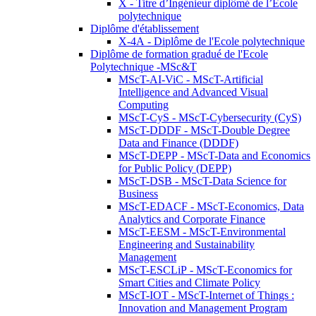
X - Titre d’Ingénieur diplômé de l’École
polytechnique
Diplôme d'établissement
X-4A - Diplôme de l'Ecole polytechnique
Diplôme de formation gradué de l'Ecole
Polytechnique -MSc&T
MScT-AI-ViC - MScT-Artificial
Intelligence and Advanced Visual
Computing
MScT-CyS - MScT-Cybersecurity (CyS)
MScT-DDDF - MScT-Double Degree
Data and Finance (DDDF)
MScT-DEPP - MScT-Data and Economics
for Public Policy (DEPP)
MScT-DSB - MScT-Data Science for
Business
MScT-EDACF - MScT-Economics, Data
Analytics and Corporate Finance
MScT-EESM - MScT-Environmental
Engineering and Sustainability
Management
MScT-ESCLiP - MScT-Economics for
Smart Cities and Climate Policy
MScT-IOT - MScT-Internet of Things :
Innovation and Management Program