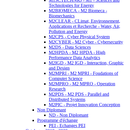
M1SCTECHNRJ - M1 - Sciences and
Technologies for Energy
M2BIOMECA - M2 Biomeca -
Biomechanics
M2CLEAR - CLimat, Environnement,
Applications et Recherche - Water, Air,
Pollution and Energy
M2CPS - Cyber Physical System
M2CYBER - M2 Cyber - Cybersecurity
M2DS - Data Sciences
M2HPDA - M2 HPDA - High
Performance Data Analytics
M2IGD - M2 IGD - Interaction, Graphic
and Design
M2MPRI - M2 MPRI - Foudations of
Computer Science
M2MPRO - M2 MPRO - Operation
Research
M2PDS - M2 PDS - Parallel and
Distributed Systems
M2PIC - Projet Innovation Conception
Non Diplomant
ND - Non Diplomant
Programme d'échange
PEI - Echanges PEI