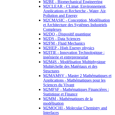
M2BE - Biomechanical Engineering
M2CLEAR - CLimat, Environnement,
Applications et Recherche - Water, Air,
Pollution and Energy
M2CMASIC - Conception, Modélisation
et Architecture des Systèmes Industriels
Complexes
M2DQ - Dispositif quantique
M2DS - Data Sciences
M2FM - Fluid Mechanics
M2HEP - High Energy physics
M2ITIE - Innovation Technologique :
ingénierie et entrepreneuriat
M2M4S - Modélisation Multiphysique
Multiéchelle des Matériaux et des
Structures
M2MAMSV - Master 2 Mathématiques et
Applications - Mathématiques pour les
Sciences du Vivant
M2MFSF - Mathématiques Financières :
Statistique et Finance
M2MM - Mathématiques de la
modélisation
M2MOCHI - Molecular Chemistry and
Interfaces