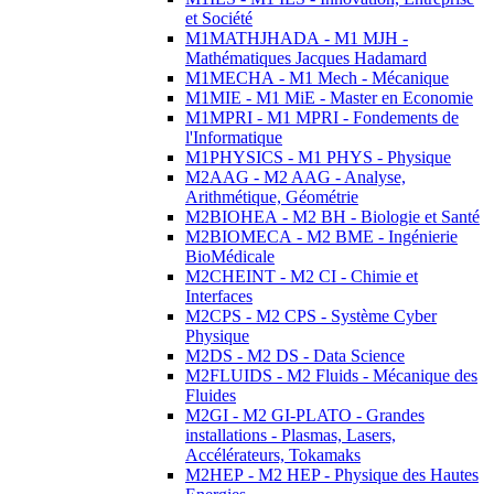
et Société
M1MATHJHADA - M1 MJH -
Mathématiques Jacques Hadamard
M1MECHA - M1 Mech - Mécanique
M1MIE - M1 MiE - Master en Economie
M1MPRI - M1 MPRI - Fondements de
l'Informatique
M1PHYSICS - M1 PHYS - Physique
M2AAG - M2 AAG - Analyse,
Arithmétique, Géométrie
M2BIOHEA - M2 BH - Biologie et Santé
M2BIOMECA - M2 BME - Ingénierie
BioMédicale
M2CHEINT - M2 CI - Chimie et
Interfaces
M2CPS - M2 CPS - Système Cyber
Physique
M2DS - M2 DS - Data Science
M2FLUIDS - M2 Fluids - Mécanique des
Fluides
M2GI - M2 GI-PLATO - Grandes
installations - Plasmas, Lasers,
Accélérateurs, Tokamaks
M2HEP - M2 HEP - Physique des Hautes