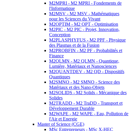
M2MPRI - M2 MPRI - Fondements de
l'Informatique
M2MSV - M2 MSV - Mathématiques
pour les Sciences du Vivant
M2OPTIM - M2 OPT - Optimisation
M2PIC - M2 PIC - Projet, Innovation,
Conception
M2PLASPHYFUS - M2 PPF - Physique
des Plasmas et de la Fusion
M2PROBFIN - M2 PF - Probabilités et
Finance
M2QLMN - M2 QLMN - Quantique,
Lumière, Matériaux et Nanosciences
M2QUANTDEV - M2 QD - Dispositifs
Quantiques
M2SMNO - M2 SMNO - Science des
Matériaux et des Nano-Objets
M2SOLIDS - M2 Solids - Mécanique des
Solides
M2TRADD - M2 TraDD - Transport et
Développement Durable
M2WAPE - M2 WAPE - Eau, Pollution de
l'Air et Energie
Master of Science (CGE)
MSc Entrepreneurs - MSc X-HEC