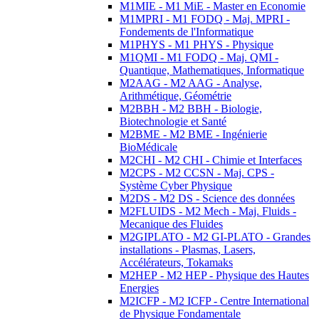
M1MIE - M1 MiE - Master en Economie
M1MPRI - M1 FODQ - Maj. MPRI -
Fondements de l'Informatique
M1PHYS - M1 PHYS - Physique
M1QMI - M1 FODQ - Maj. QMI -
Quantique, Mathematiques, Informatique
M2AAG - M2 AAG - Analyse,
Arithmétique, Géométrie
M2BBH - M2 BBH - Biologie,
Biotechnologie et Santé
M2BME - M2 BME - Ingénierie
BioMédicale
M2CHI - M2 CHI - Chimie et Interfaces
M2CPS - M2 CCSN - Maj. CPS -
Système Cyber Physique
M2DS - M2 DS - Science des données
M2FLUIDS - M2 Mech - Maj. Fluids -
Mecanique des Fluides
M2GIPLATO - M2 GI-PLATO - Grandes
installations - Plasmas, Lasers,
Accélérateurs, Tokamaks
M2HEP - M2 HEP - Physique des Hautes
Energies
M2ICFP - M2 ICFP - Centre International
de Physique Fondamentale