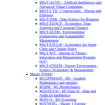
MScT-AI-ViC - Artificial Intelligence and
Advanced Visual Computing
MScT-CTD - Cybersecurity : Threats and
Defenses
MScT-DSB - Data Science for Business
MScT-EDACF - Economics, Data
Analytics and Corporate Finance
MScT-EESM - Environmental
Engineering and Sustainability
Management
MScT-ESCLiP - Economics for Smart
Cities and Climate Policy
MScT-IOT - Internet of Things :
Innovation and Management Program
(IoT)
MScT-STEEM - Energy Environment :
Science Technology & Management
Master (DNM)
M1APPMATH - M1 - Applied
Mathematics and statistics
M1BM - M1 Biomechanics
M1DATAAI - M1 Data AI - Data and
Artificial Intelligence
M1ECO - M1 Economie
M1ENERG - Master 1 Énergie