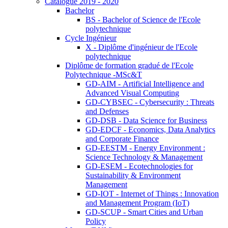
Catalogue 2019 - 2020
Bachelor
BS - Bachelor of Science de l'Ecole
polytechnique
Cycle Ingénieur
X - Diplôme d'ingénieur de l'Ecole
polytechnique
Diplôme de formation gradué de l'Ecole
Polytechnique -MSc&T
GD-AIM - Artificial Intelligence and
Advanced Visual Computing
GD-CYBSEC - Cybersecurity : Threats
and Defenses
GD-DSB - Data Science for Business
GD-EDCF - Economics, Data Analytics
and Corporate Finance
GD-EESTM - Energy Environment :
Science Technology & Management
GD-ESEM - Ecotechnologies for
Sustainability & Environment
Management
GD-IOT - Internet of Things : Innovation
and Management Program (IoT)
GD-SCUP - Smart Cities and Urban
Policy