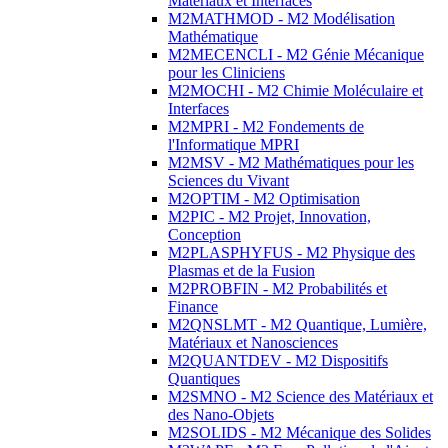
Matériaux et Interfaces
M2MATHMOD - M2 Modélisation
Mathématique
M2MECENCLI - M2 Génie Mécanique
pour les Cliniciens
M2MOCHI - M2 Chimie Moléculaire et
Interfaces
M2MPRI - M2 Fondements de
l'Informatique MPRI
M2MSV - M2 Mathématiques pour les
Sciences du Vivant
M2OPTIM - M2 Optimisation
M2PIC - M2 Projet, Innovation,
Conception
M2PLASPHYFUS - M2 Physique des
Plasmas et de la Fusion
M2PROBFIN - M2 Probabilités et
Finance
M2QNSLMT - M2 Quantique, Lumière,
Matériaux et Nanosciences
M2QUANTDEV - M2 Dispositifs
Quantiques
M2SMNO - M2 Science des Matériaux et
des Nano-Objets
M2SOLIDS - M2 Mécanique des Solides