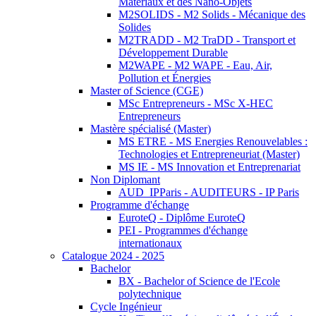
Matériaux et des Nano-Objets
M2SOLIDS - M2 Solids - Mécanique des
Solides
M2TRADD - M2 TraDD - Transport et
Développement Durable
M2WAPE - M2 WAPE - Eau, Air,
Pollution et Énergies
Master of Science (CGE)
MSc Entrepreneurs - MSc X-HEC
Entrepreneurs
Mastère spécialisé (Master)
MS ETRE - MS Energies Renouvelables :
Technologies et Entrepreneuriat (Master)
MS IE - MS Innovation et Entreprenariat
Non Diplomant
AUD_IPParis - AUDITEURS - IP Paris
Programme d'échange
EuroteQ - Diplôme EuroteQ
PEI - Programmes d'échange
internationaux
Catalogue 2024 - 2025
Bachelor
BX - Bachelor of Science de l'Ecole
polytechnique
Cycle Ingénieur