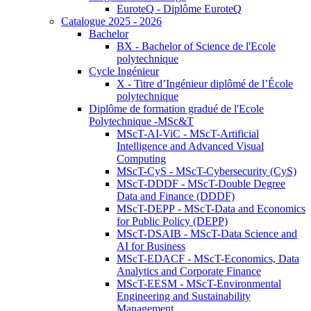
EuroteQ - Diplôme EuroteQ
Catalogue 2025 - 2026
Bachelor
BX - Bachelor of Science de l'Ecole
polytechnique
Cycle Ingénieur
X - Titre d’Ingénieur diplômé de l’École
polytechnique
Diplôme de formation gradué de l'Ecole
Polytechnique -MSc&T
MScT-AI-ViC - MScT-Artificial
Intelligence and Advanced Visual
Computing
MScT-CyS - MScT-Cybersecurity (CyS)
MScT-DDDF - MScT-Double Degree
Data and Finance (DDDF)
MScT-DEPP - MScT-Data and Economics
for Public Policy (DEPP)
MScT-DSAIB - MScT-Data Science and
AI for Business
MScT-EDACF - MScT-Economics, Data
Analytics and Corporate Finance
MScT-EESM - MScT-Environmental
Engineering and Sustainability
Management