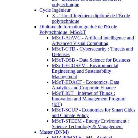
polytechnique
Cycle Ingénieur
X - Titre d’Ingénieur diplômé de l’École
polytechnique
Diplôme de formation gradué de l'Ecole
Polytechnique -MSc&T
MScT-AIAVC - Artificial Intelligence and
Advanced Visual Computing
MScT-CTD - Cybersecurity : Threats and
Defenses
MScT-DSB - Data Science for Business
MScT-ECOSEM - Environmental
Engineering and Sustainability
Management
MScT-EDACF - Economics, Data
Analytics and Corporate Finance
MScT-IOT - Internet of Things :
Innovation and Management Program
(IoT)
MScT-SCUP - Economics for Smart Cities
and Climate Policy
MScT-STEEM - Energy Environment :
Science Technology & Management
Master (DNM)
M1APPMATH - M1 - Applied