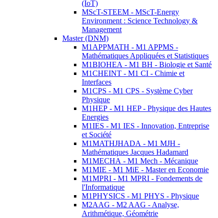
(IoT)
MScT-STEEM - MScT-Energy
Environment : Science Technology &
Management
Master (DNM)
M1APPMATH - M1 APPMS -
Mathématiques Appliquées et Statistiques
M1BIOHEA - M1 BH - Biologie et Santé
M1CHEINT - M1 CI - Chimie et
Interfaces
M1CPS - M1 CPS - Système Cyber
Physique
M1HEP - M1 HEP - Physique des Hautes
Energies
M1IES - M1 IES - Innovation, Entreprise
et Société
M1MATHJHADA - M1 MJH -
Mathématiques Jacques Hadamard
M1MECHA - M1 Mech - Mécanique
M1MIE - M1 MiE - Master en Economie
M1MPRI - M1 MPRI - Fondements de
l'Informatique
M1PHYSICS - M1 PHYS - Physique
M2AAG - M2 AAG - Analyse,
Arithmétique, Géométrie