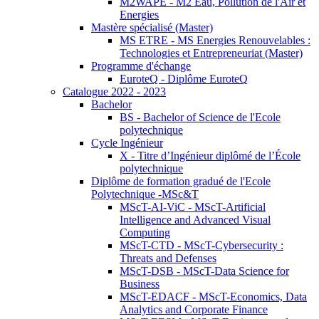
M2WAPE - M2 Eau, Pollution de l'Air et
Energies
Mastère spécialisé (Master)
MS ETRE - MS Energies Renouvelables :
Technologies et Entrepreneuriat (Master)
Programme d'échange
EuroteQ - Diplôme EuroteQ
Catalogue 2022 - 2023
Bachelor
BS - Bachelor of Science de l'Ecole
polytechnique
Cycle Ingénieur
X - Titre d’Ingénieur diplômé de l’École
polytechnique
Diplôme de formation gradué de l'Ecole
Polytechnique -MSc&T
MScT-AI-ViC - MScT-Artificial
Intelligence and Advanced Visual
Computing
MScT-CTD - MScT-Cybersecurity :
Threats and Defenses
MScT-DSB - MScT-Data Science for
Business
MScT-EDACF - MScT-Economics, Data
Analytics and Corporate Finance