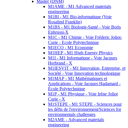
Master (DNM)
M1AME - M1 Advanced materials
engineering
M1BI - M1 Bio-informatique (Voie
Rosalind Franklin)
M1BS - M1 Biologie-Santé - Voie Boris
Ephrussi-X
M1C - M1 Chimie - Voie Fréderic Joliot-
Curie - Ecole Polytechnique
M1ECO - M1 Economie
M1HEP - M1 High Energy Physics
M1I - M1 Informatique - Voie Jacques
Herbrand - X
M1IESVIT - M1 Innovation, Entreprise, et
Société - Voie Innovation technologique
M1MAP - M1 Mathématiques et
Applications - Voie Jacques Hadamard -
École Polytechnique
M1P - M1 Physique - Voie Irène Joliot
Curie - X
M1STEPE - M1 STEPE - Sciences pour
les défis de l'environnement/Sciences for
environmentals challenges
M2AME - Advanced materials
engineering