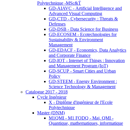
Polytechnique -MSc&T
GD-AIAVC - Artificial Intelligence and
Advanced Visual Computing
GD-CTD - Cybersecurity : Threats &
Defenses
GD-DSB - Data Science for Business
GD-ECOSEM - Ecotechnologies for
Sustainability & Environment
Management
GD-EDACF - Economics, Data Analytics
and Corporate Finance
GD-IOT - Internet of Things : Innovation
and Management Program (IoT)
GD-SCUP - Smart Cities and Urban
Policy
GD-STEEM - Energy Environment :
Science Technology & Management
Catalogue 2017 - 2018
Cycle Ingénieur
X - Diplôme d'ingénieur de l'Ecole
Polytechnique
Master (DNM)
M1QMI - M1 FODQ - Maj. QMI -
Quantique, mathematiques, informatique