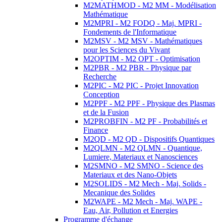
M2MATHMOD - M2 MM - Modélisation
Mathématique
M2MPRI - M2 FODQ - Maj. MPRI -
Fondements de l'Informatique
M2MSV - M2 MSV - Mathématiques
pour les Sciences du Vivant
M2OPTIM - M2 OPT - Optimisation
M2PBR - M2 PBR - Physique par
Recherche
M2PIC - M2 PIC - Projet Innovation
Conception
M2PPF - M2 PPF - Physique des Plasmas
et de la Fusion
M2PROBFIN - M2 PF - Probabilités et
Finance
M2QD - M2 QD - Dispositifs Quantiques
M2QLMN - M2 QLMN - Quantique,
Lumiere, Materiaux et Nanosciences
M2SMNO - M2 SMNO - Science des
Materiaux et des Nano-Objets
M2SOLIDS - M2 Mech - Maj. Solids -
Mecanique des Solides
M2WAPE - M2 Mech - Maj. WAPE -
Eau, Air, Pollution et Energies
Programme d'échange