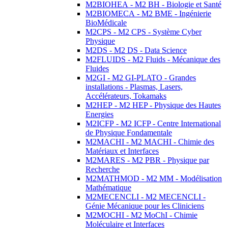
M2BIOHEA - M2 BH - Biologie et Santé
M2BIOMECA - M2 BME - Ingénierie
BioMédicale
M2CPS - M2 CPS - Système Cyber
Physique
M2DS - M2 DS - Data Science
M2FLUIDS - M2 Fluids - Mécanique des
Fluides
M2GI - M2 GI-PLATO - Grandes
installations - Plasmas, Lasers,
Accélérateurs, Tokamaks
M2HEP - M2 HEP - Physique des Hautes
Energies
M2ICFP - M2 ICFP - Centre International
de Physique Fondamentale
M2MACHI - M2 MACHI - Chimie des
Matériaux et Interfaces
M2MARES - M2 PBR - Physique par
Recherche
M2MATHMOD - M2 MM - Modélisation
Mathématique
M2MECENCLI - M2 MECENCLI -
Génie Mécanique pour les Cliniciens
M2MOCHI - M2 MoChI - Chimie
Moléculaire et Interfaces