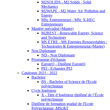
M2SOLIDS - M2 Solids - Solid
Mechanics
M2WAPE - M2 Water, Air, Pollution and
Energy
MSc Entrepreneurs - MSc X-HEC
Entrepreneurs
Mastère spécialisé (Master)
M2REST - Renewable Energy, Science
and Technology
MS ETRE - MS Energies Renouvelables :
Technologies & Entrepreneuriat (Master)
Non Diplomant
ND - Non Diplomant
Programme d'échange
EuroteQ - Diplôme EuroteQ
PEI - Echanges PEI
Catalogue 2021 - 2022
Bachelor
BS - Bachelor of Science de l'Ecole
polytechnique
Cycle Ingénieur
X - Titre d’Ingénieur diplômé de l’École
polytechnique
Diplôme de formation gradué de l'Ecole
Polytechnique -MSc&T