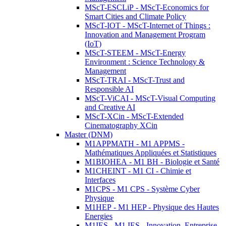
MScT-ESCLiP - MScT-Economics for
Smart Cities and Climate Policy
MScT-IOT - MScT-Internet of Things :
Innovation and Management Program
(IoT)
MScT-STEEM - MScT-Energy
Environment : Science Technology &
Management
MScT-TRAI - MScT-Trust and
Responsible AI
MScT-ViCAI - MScT-Visual Computing
and Creative AI
MScT-XCin - MScT-Extended
Cinematography XCin
Master (DNM)
M1APPMATH - M1 APPMS -
Mathématiques Appliquées et Statistiques
M1BIOHEA - M1 BH - Biologie et Santé
M1CHEINT - M1 CI - Chimie et
Interfaces
M1CPS - M1 CPS - Système Cyber
Physique
M1HEP - M1 HEP - Physique des Hautes
Energies
M1IES - M1 IES - Innovation, Entreprise