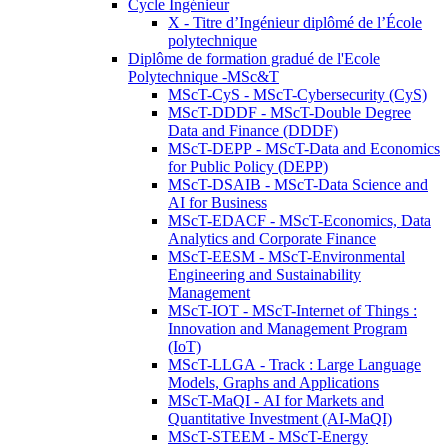
Cycle Ingénieur
X - Titre d’Ingénieur diplômé de l’École
polytechnique
Diplôme de formation gradué de l'Ecole
Polytechnique -MSc&T
MScT-CyS - MScT-Cybersecurity (CyS)
MScT-DDDF - MScT-Double Degree
Data and Finance (DDDF)
MScT-DEPP - MScT-Data and Economics
for Public Policy (DEPP)
MScT-DSAIB - MScT-Data Science and
AI for Business
MScT-EDACF - MScT-Economics, Data
Analytics and Corporate Finance
MScT-EESM - MScT-Environmental
Engineering and Sustainability
Management
MScT-IOT - MScT-Internet of Things :
Innovation and Management Program
(IoT)
MScT-LLGA - Track : Large Language
Models, Graphs and Applications
MScT-MaQI - AI for Markets and
Quantitative Investment (AI-MaQI)
MScT-STEEM - MScT-Energy