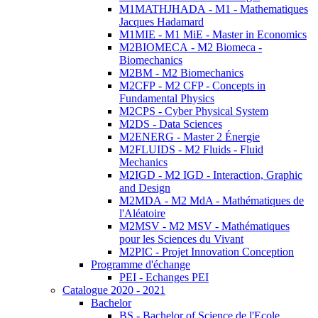
M1MATHJHADA - M1 - Mathematiques
Jacques Hadamard
M1MIE - M1 MiE - Master in Economics
M2BIOMECA - M2 Biomeca -
Biomechanics
M2BM - M2 Biomechanics
M2CFP - M2 CFP - Concepts in
Fundamental Physics
M2CPS - Cyber Physical System
M2DS - Data Sciences
M2ENERG - Master 2 Énergie
M2FLUIDS - M2 Fluids - Fluid
Mechanics
M2IGD - M2 IGD - Interaction, Graphic
and Design
M2MDA - M2 MdA - Mathématiques de
l'Aléatoire
M2MSV - M2 MSV - Mathématiques
pour les Sciences du Vivant
M2PIC - Projet Innovation Conception
Programme d'échange
PEI - Echanges PEI
Catalogue 2020 - 2021
Bachelor
BS - Bachelor of Science de l'Ecole