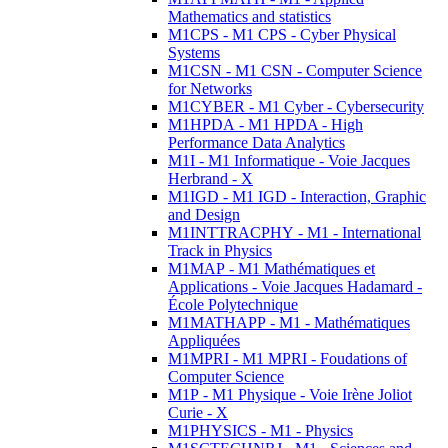
Mathematics and statistics
M1CPS - M1 CPS - Cyber Physical
Systems
M1CSN - M1 CSN - Computer Science
for Networks
M1CYBER - M1 Cyber - Cybersecurity
M1HPDA - M1 HPDA - High
Performance Data Analytics
M1I - M1 Informatique - Voie Jacques
Herbrand - X
M1IGD - M1 IGD - Interaction, Graphic
and Design
M1INTTRACPHY - M1 - International
Track in Physics
M1MAP - M1 Mathématiques et
Applications - Voie Jacques Hadamard -
École Polytechnique
M1MATHAPP - M1 - Mathématiques
Appliquées
M1MPRI - M1 MPRI - Foudations of
Computer Science
M1P - M1 Physique - Voie Irène Joliot
Curie - X
M1PHYSICS - M1 - Physics