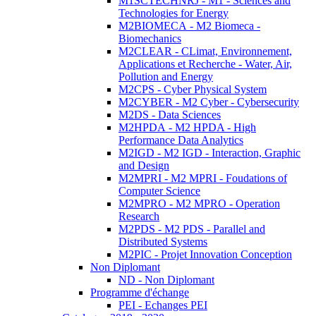
M1SCTECHNRJ - M1 - Sciences and
Technologies for Energy
M2BIOMECA - M2 Biomeca -
Biomechanics
M2CLEAR - CLimat, Environnement,
Applications et Recherche - Water, Air,
Pollution and Energy
M2CPS - Cyber Physical System
M2CYBER - M2 Cyber - Cybersecurity
M2DS - Data Sciences
M2HPDA - M2 HPDA - High
Performance Data Analytics
M2IGD - M2 IGD - Interaction, Graphic
and Design
M2MPRI - M2 MPRI - Foudations of
Computer Science
M2MPRO - M2 MPRO - Operation
Research
M2PDS - M2 PDS - Parallel and
Distributed Systems
M2PIC - Projet Innovation Conception
Non Diplomant
ND - Non Diplomant
Programme d'échange
PEI - Echanges PEI