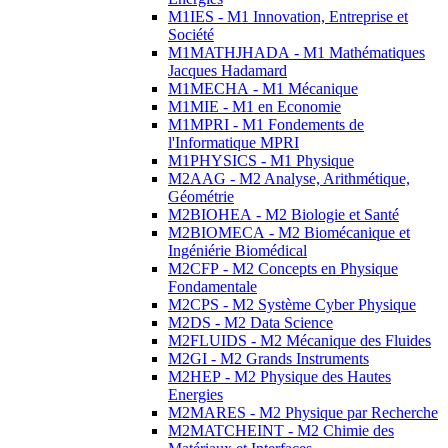
M1IES - M1 Innovation, Entreprise et
Société
M1MATHJHADA - M1 Mathématiques
Jacques Hadamard
M1MECHA - M1 Mécanique
M1MIE - M1 en Economie
M1MPRI - M1 Fondements de
l'Informatique MPRI
M1PHYSICS - M1 Physique
M2AAG - M2 Analyse, Arithmétique,
Géométrie
M2BIOHEA - M2 Biologie et Santé
M2BIOMECA - M2 Biomécanique et
Ingéniérie Biomédical
M2CFP - M2 Concepts en Physique
Fondamentale
M2CPS - M2 Système Cyber Physique
M2DS - M2 Data Science
M2FLUIDS - M2 Mécanique des Fluides
M2GI - M2 Grands Instruments
M2HEP - M2 Physique des Hautes
Energies
M2MARES - M2 Physique par Recherche
M2MATCHEINT - M2 Chimie des