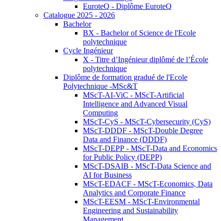
EuroteQ - Diplôme EuroteQ
Catalogue 2025 - 2026
Bachelor
BX - Bachelor of Science de l'Ecole
polytechnique
Cycle Ingénieur
X - Titre d’Ingénieur diplômé de l’École
polytechnique
Diplôme de formation gradué de l'Ecole
Polytechnique -MSc&T
MScT-AI-ViC - MScT-Artificial
Intelligence and Advanced Visual
Computing
MScT-CyS - MScT-Cybersecurity (CyS)
MScT-DDDF - MScT-Double Degree
Data and Finance (DDDF)
MScT-DEPP - MScT-Data and Economics
for Public Policy (DEPP)
MScT-DSAIB - MScT-Data Science and
AI for Business
MScT-EDACF - MScT-Economics, Data
Analytics and Corporate Finance
MScT-EESM - MScT-Environmental
Engineering and Sustainability
Management