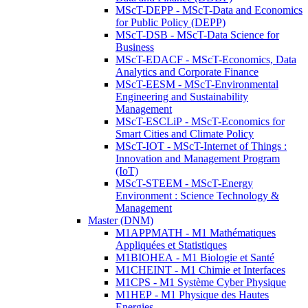
MScT-DEPP - MScT-Data and Economics
for Public Policy (DEPP)
MScT-DSB - MScT-Data Science for
Business
MScT-EDACF - MScT-Economics, Data
Analytics and Corporate Finance
MScT-EESM - MScT-Environmental
Engineering and Sustainability
Management
MScT-ESCLiP - MScT-Economics for
Smart Cities and Climate Policy
MScT-IOT - MScT-Internet of Things :
Innovation and Management Program
(IoT)
MScT-STEEM - MScT-Energy
Environment : Science Technology &
Management
Master (DNM)
M1APPMATH - M1 Mathématiques
Appliquées et Statistiques
M1BIOHEA - M1 Biologie et Santé
M1CHEINT - M1 Chimie et Interfaces
M1CPS - M1 Système Cyber Physique
M1HEP - M1 Physique des Hautes
Energies