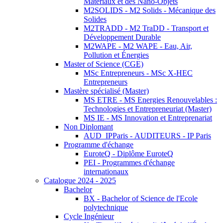
Matériaux et des Nano-Objets
M2SOLIDS - M2 Solids - Mécanique des
Solides
M2TRADD - M2 TraDD - Transport et
Développement Durable
M2WAPE - M2 WAPE - Eau, Air,
Pollution et Énergies
Master of Science (CGE)
MSc Entrepreneurs - MSc X-HEC
Entrepreneurs
Mastère spécialisé (Master)
MS ETRE - MS Energies Renouvelables :
Technologies et Entrepreneuriat (Master)
MS IE - MS Innovation et Entreprenariat
Non Diplomant
AUD_IPParis - AUDITEURS - IP Paris
Programme d'échange
EuroteQ - Diplôme EuroteQ
PEI - Programmes d'échange
internationaux
Catalogue 2024 - 2025
Bachelor
BX - Bachelor of Science de l'Ecole
polytechnique
Cycle Ingénieur