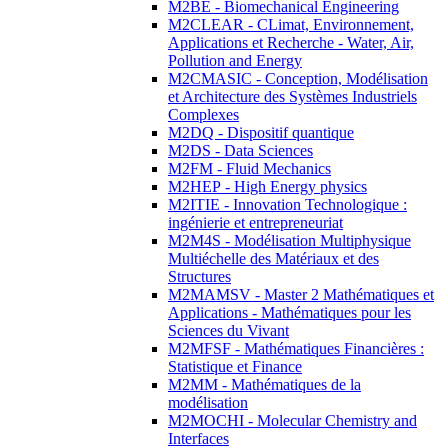
M2BE - Biomechanical Engineering
M2CLEAR - CLimat, Environnement,
Applications et Recherche - Water, Air,
Pollution and Energy
M2CMASIC - Conception, Modélisation
et Architecture des Systèmes Industriels
Complexes
M2DQ - Dispositif quantique
M2DS - Data Sciences
M2FM - Fluid Mechanics
M2HEP - High Energy physics
M2ITIE - Innovation Technologique :
ingénierie et entrepreneuriat
M2M4S - Modélisation Multiphysique
Multiéchelle des Matériaux et des
Structures
M2MAMSV - Master 2 Mathématiques et
Applications - Mathématiques pour les
Sciences du Vivant
M2MFSF - Mathématiques Financières :
Statistique et Finance
M2MM - Mathématiques de la
modélisation
M2MOCHI - Molecular Chemistry and
Interfaces