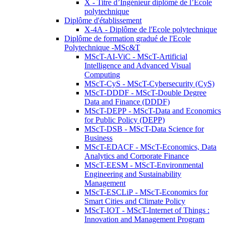
X - Titre d’Ingénieur diplômé de l’École
polytechnique
Diplôme d'établissement
X-4A - Diplôme de l'Ecole polytechnique
Diplôme de formation gradué de l'Ecole
Polytechnique -MSc&T
MScT-AI-ViC - MScT-Artificial
Intelligence and Advanced Visual
Computing
MScT-CyS - MScT-Cybersecurity (CyS)
MScT-DDDF - MScT-Double Degree
Data and Finance (DDDF)
MScT-DEPP - MScT-Data and Economics
for Public Policy (DEPP)
MScT-DSB - MScT-Data Science for
Business
MScT-EDACF - MScT-Economics, Data
Analytics and Corporate Finance
MScT-EESM - MScT-Environmental
Engineering and Sustainability
Management
MScT-ESCLiP - MScT-Economics for
Smart Cities and Climate Policy
MScT-IOT - MScT-Internet of Things :
Innovation and Management Program