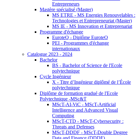
Entrepreneurs
Mastère spécialisé (Master)
MS ETRE - MS Energies Renouvelables :
Technologies et Entrepreneuriat (Master)
MS IE - MS Innovation et Entreprenariat
Programme d'échange
EuroteQ - Diplôme EuroteQ
PEI - Programmes d'échange
internationaux
Catalogue 2023 - 2024
Bachelor
BS - Bachelor of Science de l'Ecole
polytechnique
Cycle Ingénieur
X - Titre d’Ingénieur diplômé de l’École
polytechnique
Diplôme de formation gradué de l'Ecole
Polytechnique -MSc&T
MScT-AI-ViC - MScT-Artificial
Intelligence and Advanced Visual
Computing
MScT-CTD - MScT-Cybersecurity :
Threats and Defenses
MScT-DDDF - MScT-Double Degree
Data and Finance (DDDF)