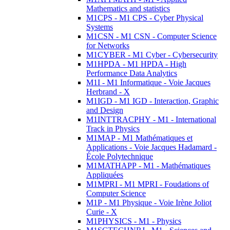
Mathematics and statistics
M1CPS - M1 CPS - Cyber Physical
Systems
M1CSN - M1 CSN - Computer Science
for Networks
M1CYBER - M1 Cyber - Cybersecurity
M1HPDA - M1 HPDA - High
Performance Data Analytics
M1I - M1 Informatique - Voie Jacques
Herbrand - X
M1IGD - M1 IGD - Interaction, Graphic
and Design
M1INTTRACPHY - M1 - International
Track in Physics
M1MAP - M1 Mathématiques et
Applications - Voie Jacques Hadamard -
École Polytechnique
M1MATHAPP - M1 - Mathématiques
Appliquées
M1MPRI - M1 MPRI - Foudations of
Computer Science
M1P - M1 Physique - Voie Irène Joliot
Curie - X
M1PHYSICS - M1 - Physics