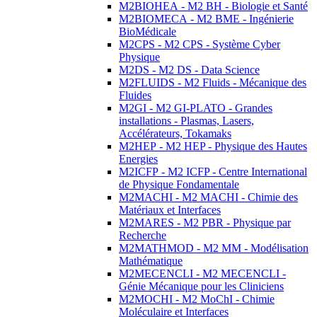
M2BIOHEA - M2 BH - Biologie et Santé
M2BIOMECA - M2 BME - Ingénierie
BioMédicale
M2CPS - M2 CPS - Système Cyber
Physique
M2DS - M2 DS - Data Science
M2FLUIDS - M2 Fluids - Mécanique des
Fluides
M2GI - M2 GI-PLATO - Grandes
installations - Plasmas, Lasers,
Accélérateurs, Tokamaks
M2HEP - M2 HEP - Physique des Hautes
Energies
M2ICFP - M2 ICFP - Centre International
de Physique Fondamentale
M2MACHI - M2 MACHI - Chimie des
Matériaux et Interfaces
M2MARES - M2 PBR - Physique par
Recherche
M2MATHMOD - M2 MM - Modélisation
Mathématique
M2MECENCLI - M2 MECENCLI -
Génie Mécanique pour les Cliniciens
M2MOCHI - M2 MoChI - Chimie
Moléculaire et Interfaces