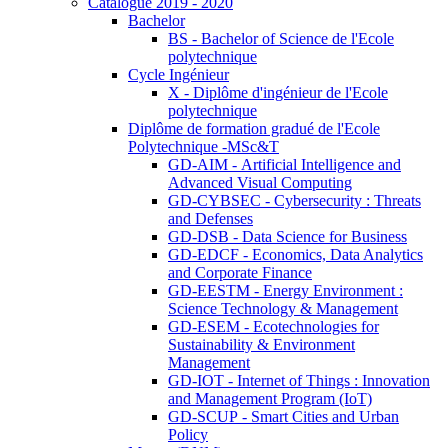
Catalogue 2019 - 2020
Bachelor
BS - Bachelor of Science de l'Ecole
polytechnique
Cycle Ingénieur
X - Diplôme d'ingénieur de l'Ecole
polytechnique
Diplôme de formation gradué de l'Ecole
Polytechnique -MSc&T
GD-AIM - Artificial Intelligence and
Advanced Visual Computing
GD-CYBSEC - Cybersecurity : Threats
and Defenses
GD-DSB - Data Science for Business
GD-EDCF - Economics, Data Analytics
and Corporate Finance
GD-EESTM - Energy Environment :
Science Technology & Management
GD-ESEM - Ecotechnologies for
Sustainability & Environment
Management
GD-IOT - Internet of Things : Innovation
and Management Program (IoT)
GD-SCUP - Smart Cities and Urban
Policy