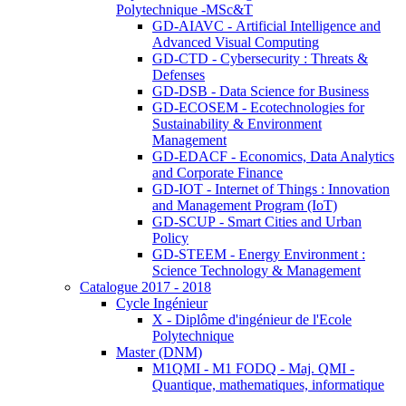
Polytechnique -MSc&T
GD-AIAVC - Artificial Intelligence and
Advanced Visual Computing
GD-CTD - Cybersecurity : Threats &
Defenses
GD-DSB - Data Science for Business
GD-ECOSEM - Ecotechnologies for
Sustainability & Environment
Management
GD-EDACF - Economics, Data Analytics
and Corporate Finance
GD-IOT - Internet of Things : Innovation
and Management Program (IoT)
GD-SCUP - Smart Cities and Urban
Policy
GD-STEEM - Energy Environment :
Science Technology & Management
Catalogue 2017 - 2018
Cycle Ingénieur
X - Diplôme d'ingénieur de l'Ecole
Polytechnique
Master (DNM)
M1QMI - M1 FODQ - Maj. QMI -
Quantique, mathematiques, informatique