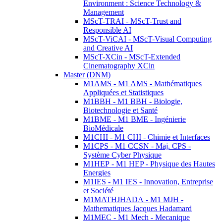
Environment : Science Technology &
Management
MScT-TRAI - MScT-Trust and
Responsible AI
MScT-ViCAI - MScT-Visual Computing
and Creative AI
MScT-XCin - MScT-Extended
Cinematography XCin
Master (DNM)
M1AMS - M1 AMS - Mathématiques
Appliquées et Statistiques
M1BBH - M1 BBH - Biologie,
Biotechnologie et Santé
M1BME - M1 BME - Ingénierie
BioMédicale
M1CHI - M1 CHI - Chimie et Interfaces
M1CPS - M1 CCSN - Maj. CPS -
Système Cyber Physique
M1HEP - M1 HEP - Physique des Hautes
Energies
M1IES - M1 IES - Innovation, Entreprise
et Société
M1MATHJHADA - M1 MJH -
Mathematiques Jacques Hadamard
M1MEC - M1 Mech - Mecanique