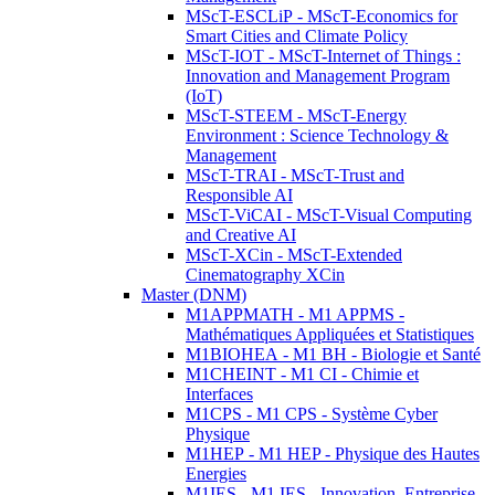
MScT-ESCLiP - MScT-Economics for
Smart Cities and Climate Policy
MScT-IOT - MScT-Internet of Things :
Innovation and Management Program
(IoT)
MScT-STEEM - MScT-Energy
Environment : Science Technology &
Management
MScT-TRAI - MScT-Trust and
Responsible AI
MScT-ViCAI - MScT-Visual Computing
and Creative AI
MScT-XCin - MScT-Extended
Cinematography XCin
Master (DNM)
M1APPMATH - M1 APPMS -
Mathématiques Appliquées et Statistiques
M1BIOHEA - M1 BH - Biologie et Santé
M1CHEINT - M1 CI - Chimie et
Interfaces
M1CPS - M1 CPS - Système Cyber
Physique
M1HEP - M1 HEP - Physique des Hautes
Energies
M1IES - M1 IES - Innovation, Entreprise