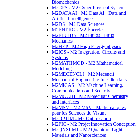
Biomechanics
M2CPS - M2 Cyber Physical System
M2DATAAI - M2 Data AI - Data and
Artificial Intelligence
M2DS - M2 Data Sciences
M2ENERG - M2 Énergie
M2FLUIDS - M2 Fluids - Fluid
Mechanics
M2HEP - M2 High Energy physics
M2ICS - M2 Integration, Circuits and
Systems
M2MATHMOD - M2 Mathematical
Modelling
M2MECENCLI - M2 Mecencli -
Mechanical Engineering for Clinicians
M2MICAS - M2 Machine Learning,
Communications and Security
M2MOCHI - M2 Molecular Chemistry
and Interfaces
M2MSV - M2 MSV - Mathématiques
pour les Sciences du Vivant
M2OPTIM - M2 Optimisation
M2PIC - M2 Projet Innovation Conception
M2QNSLMT - M2 Quantum, Light,
Materials and Nanosciences