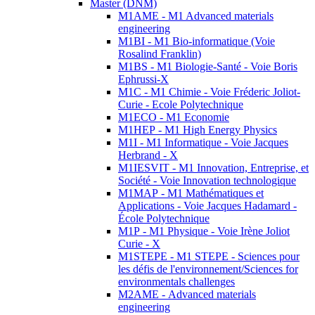
Master (DNM)
M1AME - M1 Advanced materials
engineering
M1BI - M1 Bio-informatique (Voie
Rosalind Franklin)
M1BS - M1 Biologie-Santé - Voie Boris
Ephrussi-X
M1C - M1 Chimie - Voie Fréderic Joliot-
Curie - Ecole Polytechnique
M1ECO - M1 Economie
M1HEP - M1 High Energy Physics
M1I - M1 Informatique - Voie Jacques
Herbrand - X
M1IESVIT - M1 Innovation, Entreprise, et
Société - Voie Innovation technologique
M1MAP - M1 Mathématiques et
Applications - Voie Jacques Hadamard -
École Polytechnique
M1P - M1 Physique - Voie Irène Joliot
Curie - X
M1STEPE - M1 STEPE - Sciences pour
les défis de l'environnement/Sciences for
environmentals challenges
M2AME - Advanced materials
engineering