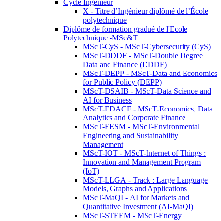
Cycle Ingénieur
X - Titre d’Ingénieur diplômé de l’École
polytechnique
Diplôme de formation gradué de l'Ecole
Polytechnique -MSc&T
MScT-CyS - MScT-Cybersecurity (CyS)
MScT-DDDF - MScT-Double Degree
Data and Finance (DDDF)
MScT-DEPP - MScT-Data and Economics
for Public Policy (DEPP)
MScT-DSAIB - MScT-Data Science and
AI for Business
MScT-EDACF - MScT-Economics, Data
Analytics and Corporate Finance
MScT-EESM - MScT-Environmental
Engineering and Sustainability
Management
MScT-IOT - MScT-Internet of Things :
Innovation and Management Program
(IoT)
MScT-LLGA - Track : Large Language
Models, Graphs and Applications
MScT-MaQI - AI for Markets and
Quantitative Investment (AI-MaQI)
MScT-STEEM - MScT-Energy