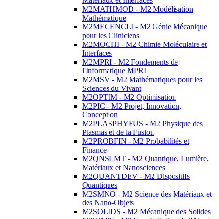
Matériaux et Interfaces
M2MATHMOD - M2 Modélisation
Mathématique
M2MECENCLI - M2 Génie Mécanique
pour les Cliniciens
M2MOCHI - M2 Chimie Moléculaire et
Interfaces
M2MPRI - M2 Fondements de
l'Informatique MPRI
M2MSV - M2 Mathématiques pour les
Sciences du Vivant
M2OPTIM - M2 Optimisation
M2PIC - M2 Projet, Innovation,
Conception
M2PLASPHYFUS - M2 Physique des
Plasmas et de la Fusion
M2PROBFIN - M2 Probabilités et
Finance
M2QNSLMT - M2 Quantique, Lumière,
Matériaux et Nanosciences
M2QUANTDEV - M2 Dispositifs
Quantiques
M2SMNO - M2 Science des Matériaux et
des Nano-Objets
M2SOLIDS - M2 Mécanique des Solides