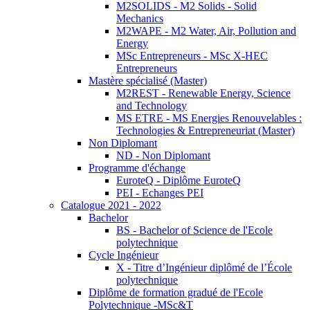
M2SOLIDS - M2 Solids - Solid
Mechanics
M2WAPE - M2 Water, Air, Pollution and
Energy
MSc Entrepreneurs - MSc X-HEC
Entrepreneurs
Mastère spécialisé (Master)
M2REST - Renewable Energy, Science
and Technology
MS ETRE - MS Energies Renouvelables :
Technologies & Entrepreneuriat (Master)
Non Diplomant
ND - Non Diplomant
Programme d'échange
EuroteQ - Diplôme EuroteQ
PEI - Echanges PEI
Catalogue 2021 - 2022
Bachelor
BS - Bachelor of Science de l'Ecole
polytechnique
Cycle Ingénieur
X - Titre d’Ingénieur diplômé de l’École
polytechnique
Diplôme de formation gradué de l'Ecole
Polytechnique -MSc&T