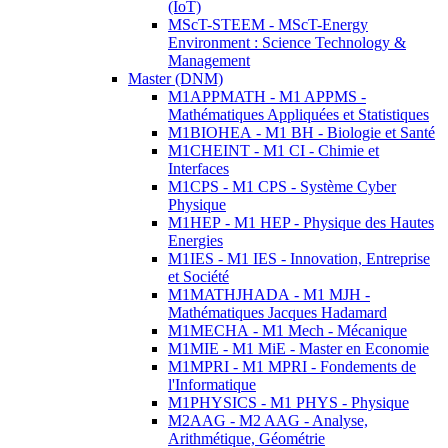
(IoT)
MScT-STEEM - MScT-Energy
Environment : Science Technology &
Management
Master (DNM)
M1APPMATH - M1 APPMS -
Mathématiques Appliquées et Statistiques
M1BIOHEA - M1 BH - Biologie et Santé
M1CHEINT - M1 CI - Chimie et
Interfaces
M1CPS - M1 CPS - Système Cyber
Physique
M1HEP - M1 HEP - Physique des Hautes
Energies
M1IES - M1 IES - Innovation, Entreprise
et Société
M1MATHJHADA - M1 MJH -
Mathématiques Jacques Hadamard
M1MECHA - M1 Mech - Mécanique
M1MIE - M1 MiE - Master en Economie
M1MPRI - M1 MPRI - Fondements de
l'Informatique
M1PHYSICS - M1 PHYS - Physique
M2AAG - M2 AAG - Analyse,
Arithmétique, Géométrie