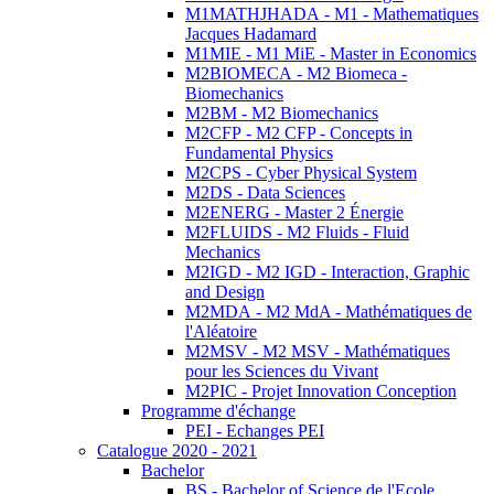
M1MATHJHADA - M1 - Mathematiques
Jacques Hadamard
M1MIE - M1 MiE - Master in Economics
M2BIOMECA - M2 Biomeca -
Biomechanics
M2BM - M2 Biomechanics
M2CFP - M2 CFP - Concepts in
Fundamental Physics
M2CPS - Cyber Physical System
M2DS - Data Sciences
M2ENERG - Master 2 Énergie
M2FLUIDS - M2 Fluids - Fluid
Mechanics
M2IGD - M2 IGD - Interaction, Graphic
and Design
M2MDA - M2 MdA - Mathématiques de
l'Aléatoire
M2MSV - M2 MSV - Mathématiques
pour les Sciences du Vivant
M2PIC - Projet Innovation Conception
Programme d'échange
PEI - Echanges PEI
Catalogue 2020 - 2021
Bachelor
BS - Bachelor of Science de l'Ecole