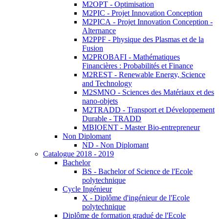
M2OPT - Optimisation
M2PIC - Projet Innovation Conception
M2PICA - Projet Innovation Conception -
Alternance
M2PPF - Physique des Plasmas et de la
Fusion
M2PROBAFI - Mathématiques
Financières : Probabilités et Finance
M2REST - Renewable Energy, Science
and Technology
M2SMNO - Sciences des Matériaux et des
nano-objets
M2TRADD - Transport et Développement
Durable - TRADD
MBIOENT - Master Bio-entrepreneur
Non Diplomant
ND - Non Diplomant
Catalogue 2018 - 2019
Bachelor
BS - Bachelor of Science de l'Ecole
polytechnique
Cycle Ingénieur
X - Diplôme d'ingénieur de l'Ecole
polytechnique
Diplôme de formation gradué de l'Ecole