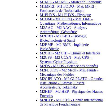
M1MIE - M1 MiE - Master en Economie
M1MPRI - M1 FODQ - Maj. MPRI -
Fondements de l'Informatique
M1PHYS - M1 PHYS - Physique
M1QMI - M1 FODQ - Maj. QMI -
Quantique, Mathematiques, Informatique
M2AAG - M2 AAG - Analyse,
Arithmétique, Géométrie
M2BBH - M2 BBH - Biologie,
Biotechnologie et Santé
M2BME - M2 BME - Ingénierie
BioMédicale
M2CHI - M2 CHI - Chimie et Interfaces
M2CPS - M2 CCSN - Maj. CPS -
Système Cyber Physique
M2DS - M2 DS - Science des données
M2FLUIDS - M2 Mech - Maj. Fluids -
Mecanique des Fluides
M2GIPLATO - M2 GI-PLATO - Grandes
installations - Plasmas, Lasers,
Accélérateurs, Tokamaks
M2HEP - M2 HEP - Physique des Hautes
Energies
M2ICFP - M2 ICFP - Centre International
de Physique Fondamentale