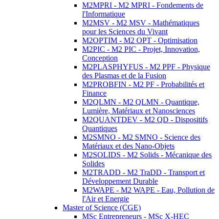
M2MPRI - M2 MPRI - Fondements de
l'Informatique
M2MSV - M2 MSV - Mathématiques
pour les Sciences du Vivant
M2OPTIM - M2 OPT - Optimisation
M2PIC - M2 PIC - Projet, Innovation,
Conception
M2PLASPHYFUS - M2 PPF - Physique
des Plasmas et de la Fusion
M2PROBFIN - M2 PF - Probabilités et
Finance
M2QLMN - M2 QLMN - Quantique,
Lumière, Matériaux et Nanosciences
M2QUANTDEV - M2 QD - Dispositifs
Quantiques
M2SMNO - M2 SMNO - Science des
Matériaux et des Nano-Objets
M2SOLIDS - M2 Solids - Mécanique des
Solides
M2TRADD - M2 TraDD - Transport et
Développement Durable
M2WAPE - M2 WAPE - Eau, Pollution de
l'Air et Energie
Master of Science (CGE)
MSc Entrepreneurs - MSc X-HEC