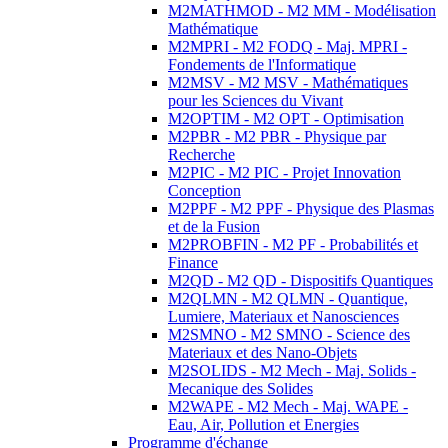
M2MATHMOD - M2 MM - Modélisation
Mathématique
M2MPRI - M2 FODQ - Maj. MPRI -
Fondements de l'Informatique
M2MSV - M2 MSV - Mathématiques
pour les Sciences du Vivant
M2OPTIM - M2 OPT - Optimisation
M2PBR - M2 PBR - Physique par
Recherche
M2PIC - M2 PIC - Projet Innovation
Conception
M2PPF - M2 PPF - Physique des Plasmas
et de la Fusion
M2PROBFIN - M2 PF - Probabilités et
Finance
M2QD - M2 QD - Dispositifs Quantiques
M2QLMN - M2 QLMN - Quantique,
Lumiere, Materiaux et Nanosciences
M2SMNO - M2 SMNO - Science des
Materiaux et des Nano-Objets
M2SOLIDS - M2 Mech - Maj. Solids -
Mecanique des Solides
M2WAPE - M2 Mech - Maj. WAPE -
Eau, Air, Pollution et Energies
Programme d'échange