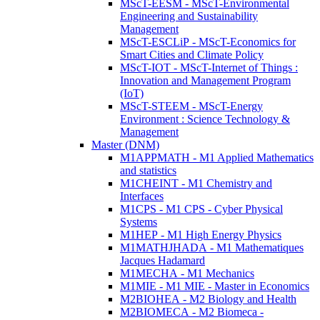
MScT-EESM - MScT-Environmental
Engineering and Sustainability
Management
MScT-ESCLiP - MScT-Economics for
Smart Cities and Climate Policy
MScT-IOT - MScT-Internet of Things :
Innovation and Management Program
(IoT)
MScT-STEEM - MScT-Energy
Environment : Science Technology &
Management
Master (DNM)
M1APPMATH - M1 Applied Mathematics
and statistics
M1CHEINT - M1 Chemistry and
Interfaces
M1CPS - M1 CPS - Cyber Physical
Systems
M1HEP - M1 High Energy Physics
M1MATHJHADA - M1 Mathematiques
Jacques Hadamard
M1MECHA - M1 Mechanics
M1MIE - M1 MIE - Master in Economics
M2BIOHEA - M2 Biology and Health
M2BIOMECA - M2 Biomeca -