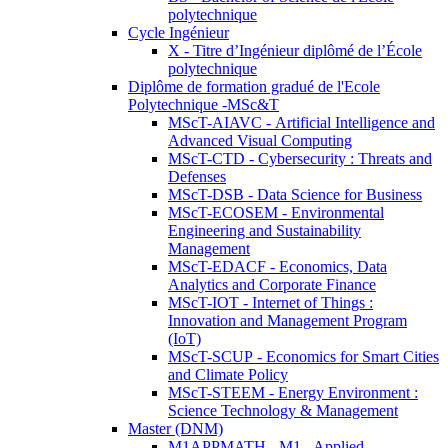
polytechnique
Cycle Ingénieur
X - Titre d’Ingénieur diplômé de l’École
polytechnique
Diplôme de formation gradué de l'Ecole
Polytechnique -MSc&T
MScT-AIAVC - Artificial Intelligence and
Advanced Visual Computing
MScT-CTD - Cybersecurity : Threats and
Defenses
MScT-DSB - Data Science for Business
MScT-ECOSEM - Environmental
Engineering and Sustainability
Management
MScT-EDACF - Economics, Data
Analytics and Corporate Finance
MScT-IOT - Internet of Things :
Innovation and Management Program
(IoT)
MScT-SCUP - Economics for Smart Cities
and Climate Policy
MScT-STEEM - Energy Environment :
Science Technology & Management
Master (DNM)
M1APPMATH - M1 - Applied