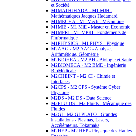
et Société
M1MATHJHADA - M1 MJH -
Mathématiques Jacques Hadamard
M1MECHA - M1 Mech - Mécanique
M1MIE - M1 MiE - Master en Economie
M1MPRI - M1 MPRI - Fondements de
l'Informatique
M1PHYSICS - M1 PHYS - Physique
M2AAG - M2 AAG - Analyse,
Arithmétique, Géométrie
M2BIOHEA - M2 BH - Biologie et Santé
M2BIOMECA - M2 BME - Ingénierie
BioMédicale
M2CHEINT - M2 CI - Chimie et
Interfaces
M2CPS - M2 CPS - Système Cyber
Physique
M2DS - M2 DS - Data Science
M2FLUIDS - M2 Fluids - Mécanique des
Fluides
M2GI - M2 GI-PLATO - Grandes
installations - Plasmas, Lasers,
Accélérateurs, Tokamaks
M2HEP - M2 HEP - Physique des Hautes