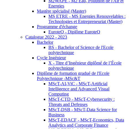
M2WAPE - M2 Eau, Pollution de l'Air et
Energies
Mastère spécialisé (Master)
MS ETRE - MS Energies Renouvelables :
Technologies et Entrepreneuriat (Master)
Programme d'échange
EuroteQ - Diplôme EuroteQ
Catalogue 2022 - 2023
Bachelor
BS - Bachelor of Science de l'Ecole
polytechnique
Cycle Ingénieur
X - Titre d’Ingénieur diplômé de l’École
polytechnique
Diplôme de formation gradué de l'Ecole
Polytechnique -MSc&T
MScT-AI-ViC - MScT-Artificial
Intelligence and Advanced Visual
Computing
MScT-CTD - MScT-Cybersecurity :
Threats and Defenses
MScT-DSB - MScT-Data Science for
Business
MScT-EDACF - MScT-Economics, Data
Analytics and Corporate Finance