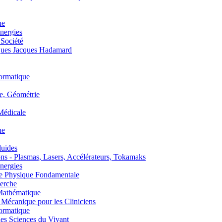
ue
nergies
 Société
es Jacques Hadamard
ormatique
, Géométrie
édicale
ue
uides
s - Plasmas, Lasers, Accélérateurs, Tokamaks
nergies
de Physique Fondamentale
erche
athématique
anique pour les Cliniciens
ormatique
s Sciences du Vivant