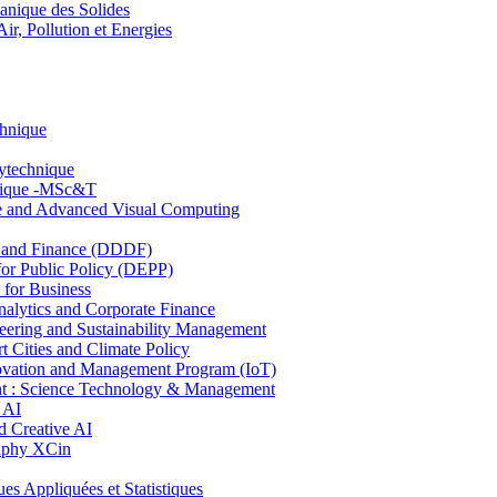
nique des Solides
, Pollution et Energies
chnique
lytechnique
hnique -MSc&T
ce and Advanced Visual Computing
and Finance (DDDF)
r Public Policy (DEPP)
for Business
ytics and Corporate Finance
ring and Sustainability Management
Cities and Climate Policy
ovation and Management Program (IoT)
: Science Technology & Management
 AI
 Creative AI
aphy XCin
ppliquées et Statistiques