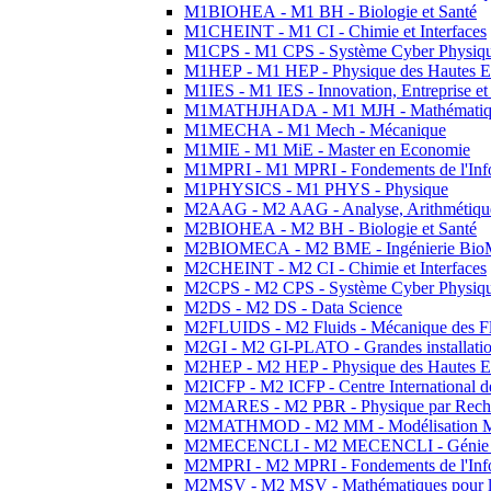
M1BIOHEA - M1 BH - Biologie et Santé
M1CHEINT - M1 CI - Chimie et Interfaces
M1CPS - M1 CPS - Système Cyber Physiq
M1HEP - M1 HEP - Physique des Hautes E
M1IES - M1 IES - Innovation, Entreprise et
M1MATHJHADA - M1 MJH - Mathématiqu
M1MECHA - M1 Mech - Mécanique
M1MIE - M1 MiE - Master en Economie
M1MPRI - M1 MPRI - Fondements de l'Inf
M1PHYSICS - M1 PHYS - Physique
M2AAG - M2 AAG - Analyse, Arithmétique
M2BIOHEA - M2 BH - Biologie et Santé
M2BIOMECA - M2 BME - Ingénierie BioM
M2CHEINT - M2 CI - Chimie et Interfaces
M2CPS - M2 CPS - Système Cyber Physiq
M2DS - M2 DS - Data Science
M2FLUIDS - M2 Fluids - Mécanique des Fl
M2GI - M2 GI-PLATO - Grandes installation
M2HEP - M2 HEP - Physique des Hautes E
M2ICFP - M2 ICFP - Centre International 
M2MARES - M2 PBR - Physique par Rech
M2MATHMOD - M2 MM - Modélisation M
M2MECENCLI - M2 MECENCLI - Génie Méc
M2MPRI - M2 MPRI - Fondements de l'Inf
M2MSV - M2 MSV - Mathématiques pour le