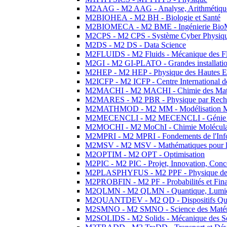
M2AAG - M2 AAG - Analyse, Arithmétique
M2BIOHEA - M2 BH - Biologie et Santé
M2BIOMECA - M2 BME - Ingénierie BioM
M2CPS - M2 CPS - Système Cyber Physiq
M2DS - M2 DS - Data Science
M2FLUIDS - M2 Fluids - Mécanique des Fl
M2GI - M2 GI-PLATO - Grandes installation
M2HEP - M2 HEP - Physique des Hautes E
M2ICFP - M2 ICFP - Centre International 
M2MACHI - M2 MACHI - Chimie des Matéri
M2MARES - M2 PBR - Physique par Rech
M2MATHMOD - M2 MM - Modélisation M
M2MECENCLI - M2 MECENCLI - Génie Méc
M2MOCHI - M2 MoChI - Chimie Moléculaire
M2MPRI - M2 MPRI - Fondements de l'Inf
M2MSV - M2 MSV - Mathématiques pour le
M2OPTIM - M2 OPT - Optimisation
M2PIC - M2 PIC - Projet, Innovation, Conc
M2PLASPHYFUS - M2 PPF - Physique des P
M2PROBFIN - M2 PF - Probabilités et Fin
M2QLMN - M2 QLMN - Quantique, Lumière
M2QUANTDEV - M2 QD - Dispositifs Qua
M2SMNO - M2 SMNO - Science des Matéri
M2SOLIDS - M2 Solids - Mécanique des So