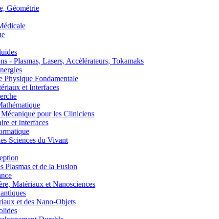
, Géométrie
édicale
ue
uides
s - Plasmas, Lasers, Accélérateurs, Tokamaks
nergies
de Physique Fondamentale
aux et Interfaces
erche
athématique
anique pour les Cliniciens
 et Interfaces
ormatique
s Sciences du Vivant
eption
lasmas et de la Fusion
ance
, Matériaux et Nanosciences
ntiques
aux et des Nano-Objets
lides