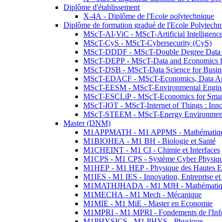
Diplôme d'établissement
X-4A - Diplôme de l'Ecole polytechnique
Diplôme de formation gradué de l'Ecole Polytec
MScT-AI-ViC - MScT-Artificial Intelligen
MScT-CyS - MScT-Cybersecurity (CyS)
MScT-DDDF - MScT-Double Degree Data 
MScT-DEPP - MScT-Data and Economics fo
MScT-DSB - MScT-Data Science for Busin
MScT-EDACF - MScT-Economics, Data Anal
MScT-EESM - MScT-Environmental Enginee
MScT-ESCLiP - MScT-Economics for Smart 
MScT-IOT - MScT-Internet of Things : Inn
MScT-STEEM - MScT-Energy Environment 
Master (DNM)
M1APPMATH - M1 APPMS - Mathématiques A
M1BIOHEA - M1 BH - Biologie et Santé
M1CHEINT - M1 CI - Chimie et Interfaces
M1CPS - M1 CPS - Système Cyber Physiq
M1HEP - M1 HEP - Physique des Hautes E
M1IES - M1 IES - Innovation, Entreprise et
M1MATHJHADA - M1 MJH - Mathématiqu
M1MECHA - M1 Mech - Mécanique
M1MIE - M1 MiE - Master en Economie
M1MPRI - M1 MPRI - Fondements de l'Inf
M1PHYSICS - M1 PHYS - Physique