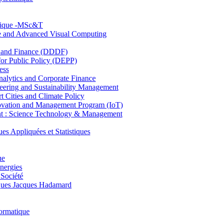
hnique -MSc&T
ce and Advanced Visual Computing
and Finance (DDDF)
r Public Policy (DEPP)
ess
ytics and Corporate Finance
ring and Sustainability Management
Cities and Climate Policy
ovation and Management Program (IoT)
: Science Technology & Management
ppliquées et Statistiques
ue
nergies
 Société
es Jacques Hadamard
ormatique