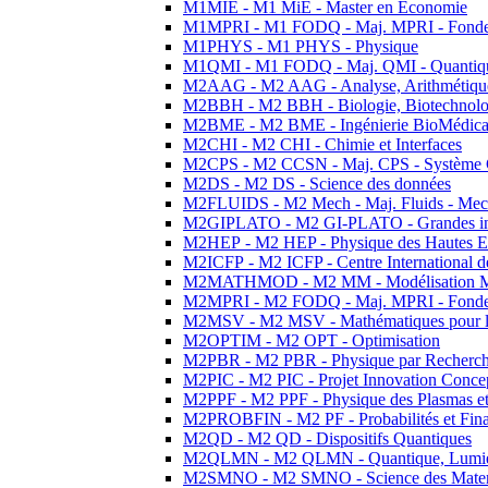
M1MIE - M1 MiE - Master en Economie
M1MPRI - M1 FODQ - Maj. MPRI - Fondeme
M1PHYS - M1 PHYS - Physique
M1QMI - M1 FODQ - Maj. QMI - Quantique
M2AAG - M2 AAG - Analyse, Arithmétique
M2BBH - M2 BBH - Biologie, Biotechnolog
M2BME - M2 BME - Ingénierie BioMédica
M2CHI - M2 CHI - Chimie et Interfaces
M2CPS - M2 CCSN - Maj. CPS - Système 
M2DS - M2 DS - Science des données
M2FLUIDS - M2 Mech - Maj. Fluids - Meca
M2GIPLATO - M2 GI-PLATO - Grandes instal
M2HEP - M2 HEP - Physique des Hautes E
M2ICFP - M2 ICFP - Centre International 
M2MATHMOD - M2 MM - Modélisation M
M2MPRI - M2 FODQ - Maj. MPRI - Fondeme
M2MSV - M2 MSV - Mathématiques pour le
M2OPTIM - M2 OPT - Optimisation
M2PBR - M2 PBR - Physique par Recherc
M2PIC - M2 PIC - Projet Innovation Conce
M2PPF - M2 PPF - Physique des Plasmas et
M2PROBFIN - M2 PF - Probabilités et Fin
M2QD - M2 QD - Dispositifs Quantiques
M2QLMN - M2 QLMN - Quantique, Lumiere
M2SMNO - M2 SMNO - Science des Materi