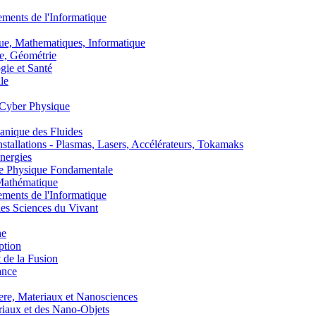
nts de l'Informatique
, Mathematiques, Informatique
, Géométrie
ie et Santé
le
Cyber Physique
nique des Fluides
lations - Plasmas, Lasers, Accélérateurs, Tokamaks
nergies
de Physique Fondamentale
athématique
nts de l'Informatique
s Sciences du Vivant
he
ption
 de la Fusion
ance
, Materiaux et Nanosciences
aux et des Nano-Objets