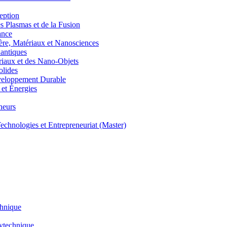
eption
lasmas et de la Fusion
ance
, Matériaux et Nanosciences
ntiques
aux et des Nano-Objets
lides
eloppement Durable
et Énergies
neurs
hnologies et Entrepreneuriat (Master)
chnique
lytechnique