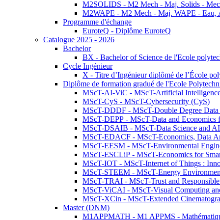
M2SOLIDS - M2 Mech - Maj. Solids - Meca
M2WAPE - M2 Mech - Maj. WAPE - Eau, Air
Programme d'échange
EuroteQ - Diplôme EuroteQ
Catalogue 2025 - 2026
Bachelor
BX - Bachelor of Science de l'Ecole polyte
Cycle Ingénieur
X - Titre d’Ingénieur diplômé de l’École po
Diplôme de formation gradué de l'Ecole Polytec
MScT-AI-ViC - MScT-Artificial Intelligen
MScT-CyS - MScT-Cybersecurity (CyS)
MScT-DDDF - MScT-Double Degree Data 
MScT-DEPP - MScT-Data and Economics fo
MScT-DSAIB - MScT-Data Science and AI 
MScT-EDACF - MScT-Economics, Data Anal
MScT-EESM - MScT-Environmental Enginee
MScT-ESCLiP - MScT-Economics for Smart 
MScT-IOT - MScT-Internet of Things : Inn
MScT-STEEM - MScT-Energy Environment 
MScT-TRAI - MScT-Trust and Responsible
MScT-ViCAI - MScT-Visual Computing and
MScT-XCin - MScT-Extended Cinematogr
Master (DNM)
M1APPMATH - M1 APPMS - Mathématiques A