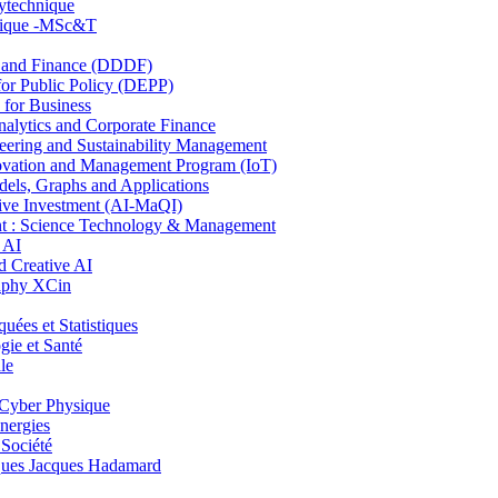
lytechnique
hnique -MSc&T
and Finance (DDDF)
r Public Policy (DEPP)
for Business
ytics and Corporate Finance
ring and Sustainability Management
ovation and Management Program (IoT)
ls, Graphs and Applications
ive Investment (AI-MaQI)
: Science Technology & Management
 AI
 Creative AI
aphy XCin
es et Statistiques
ie et Santé
le
Cyber Physique
nergies
 Société
es Jacques Hadamard