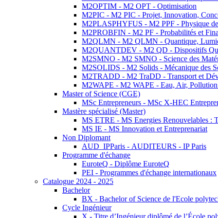
M2OPTIM - M2 OPT - Optimisation
M2PIC - M2 PIC - Projet, Innovation, Conc
M2PLASPHYFUS - M2 PPF - Physique des P
M2PROBFIN - M2 PF - Probabilités et Fin
M2QLMN - M2 QLMN - Quantique, Lumière
M2QUANTDEV - M2 QD - Dispositifs Qua
M2SMNO - M2 SMNO - Science des Matéri
M2SOLIDS - M2 Solids - Mécanique des So
M2TRADD - M2 TraDD - Transport et Dév
M2WAPE - M2 WAPE - Eau, Air, Pollution 
Master of Science (CGE)
MSc Entrepreneurs - MSc X-HEC Entrepre
Mastère spécialisé (Master)
MS ETRE - MS Energies Renouvelables : Tec
MS IE - MS Innovation et Entreprenariat
Non Diplomant
AUD_IPParis - AUDITEURS - IP Paris
Programme d'échange
EuroteQ - Diplôme EuroteQ
PEI - Programmes d'échange internationaux
Catalogue 2024 - 2025
Bachelor
BX - Bachelor of Science de l'Ecole polyte
Cycle Ingénieur
X - Titre d’Ingénieur diplômé de l’École po