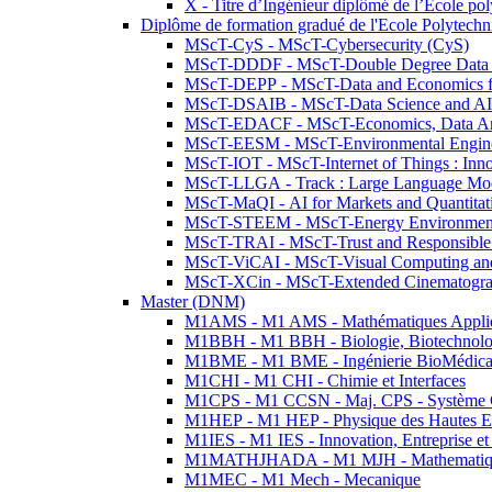
X - Titre d’Ingénieur diplômé de l’École po
Diplôme de formation gradué de l'Ecole Polytec
MScT-CyS - MScT-Cybersecurity (CyS)
MScT-DDDF - MScT-Double Degree Data 
MScT-DEPP - MScT-Data and Economics fo
MScT-DSAIB - MScT-Data Science and AI 
MScT-EDACF - MScT-Economics, Data Anal
MScT-EESM - MScT-Environmental Enginee
MScT-IOT - MScT-Internet of Things : Inn
MScT-LLGA - Track : Large Language Mode
MScT-MaQI - AI for Markets and Quantitat
MScT-STEEM - MScT-Energy Environment 
MScT-TRAI - MScT-Trust and Responsible
MScT-ViCAI - MScT-Visual Computing and
MScT-XCin - MScT-Extended Cinematogr
Master (DNM)
M1AMS - M1 AMS - Mathématiques Appliqué
M1BBH - M1 BBH - Biologie, Biotechnolog
M1BME - M1 BME - Ingénierie BioMédica
M1CHI - M1 CHI - Chimie et Interfaces
M1CPS - M1 CCSN - Maj. CPS - Système 
M1HEP - M1 HEP - Physique des Hautes E
M1IES - M1 IES - Innovation, Entreprise et
M1MATHJHADA - M1 MJH - Mathematiqu
M1MEC - M1 Mech - Mecanique