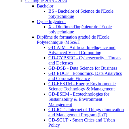
Catalogue 2019 - 2020
Bachelor
BS - Bachelor of Science de l'Ecole
polytechnique
Cycle Ingénieur
X - Diplôme d'ingénieur de l'Ecole
polytechnique
Diplôme de formation gradué de l'Ecole
Polytechnique -MSc&T
GD-AIM - Artificial Intelligence and
Advanced Visual Computing
GD-CYBSEC - Cybersecurity : Threats
and Defenses
GD-DSB - Data Science for Business
GD-EDCF - Economics, Data Analytics
and Corporate Finance
GD-EESTM - Energy Environment :
Science Technology & Management
GD-ESEM - Ecotechnologies for
Sustainability & Environment
Management
GD-IOT - Internet of Things : Innovation
and Management Program (IoT)
GD-SCUP - Smart Cities and Urban
Policy