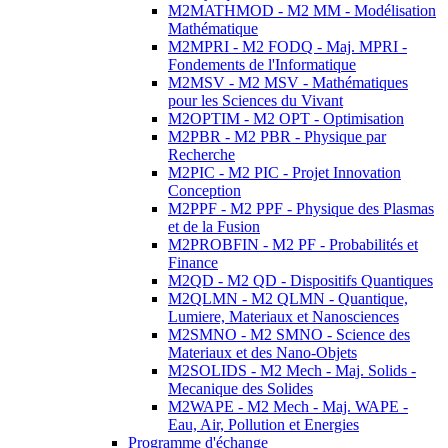
M2MATHMOD - M2 MM - Modélisation
Mathématique
M2MPRI - M2 FODQ - Maj. MPRI -
Fondements de l'Informatique
M2MSV - M2 MSV - Mathématiques
pour les Sciences du Vivant
M2OPTIM - M2 OPT - Optimisation
M2PBR - M2 PBR - Physique par
Recherche
M2PIC - M2 PIC - Projet Innovation
Conception
M2PPF - M2 PPF - Physique des Plasmas
et de la Fusion
M2PROBFIN - M2 PF - Probabilités et
Finance
M2QD - M2 QD - Dispositifs Quantiques
M2QLMN - M2 QLMN - Quantique,
Lumiere, Materiaux et Nanosciences
M2SMNO - M2 SMNO - Science des
Materiaux et des Nano-Objets
M2SOLIDS - M2 Mech - Maj. Solids -
Mecanique des Solides
M2WAPE - M2 Mech - Maj. WAPE -
Eau, Air, Pollution et Energies
Programme d'échange