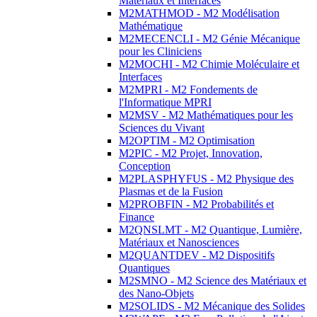
Matériaux et Interfaces
M2MATHMOD - M2 Modélisation
Mathématique
M2MECENCLI - M2 Génie Mécanique
pour les Cliniciens
M2MOCHI - M2 Chimie Moléculaire et
Interfaces
M2MPRI - M2 Fondements de
l'Informatique MPRI
M2MSV - M2 Mathématiques pour les
Sciences du Vivant
M2OPTIM - M2 Optimisation
M2PIC - M2 Projet, Innovation,
Conception
M2PLASPHYFUS - M2 Physique des
Plasmas et de la Fusion
M2PROBFIN - M2 Probabilités et
Finance
M2QNSLMT - M2 Quantique, Lumière,
Matériaux et Nanosciences
M2QUANTDEV - M2 Dispositifs
Quantiques
M2SMNO - M2 Science des Matériaux et
des Nano-Objets
M2SOLIDS - M2 Mécanique des Solides