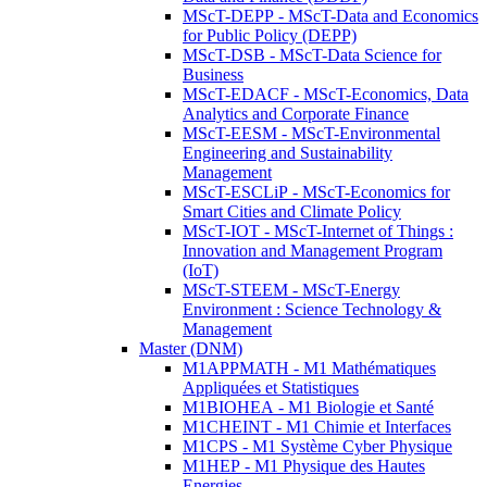
MScT-DEPP - MScT-Data and Economics
for Public Policy (DEPP)
MScT-DSB - MScT-Data Science for
Business
MScT-EDACF - MScT-Economics, Data
Analytics and Corporate Finance
MScT-EESM - MScT-Environmental
Engineering and Sustainability
Management
MScT-ESCLiP - MScT-Economics for
Smart Cities and Climate Policy
MScT-IOT - MScT-Internet of Things :
Innovation and Management Program
(IoT)
MScT-STEEM - MScT-Energy
Environment : Science Technology &
Management
Master (DNM)
M1APPMATH - M1 Mathématiques
Appliquées et Statistiques
M1BIOHEA - M1 Biologie et Santé
M1CHEINT - M1 Chimie et Interfaces
M1CPS - M1 Système Cyber Physique
M1HEP - M1 Physique des Hautes
Energies