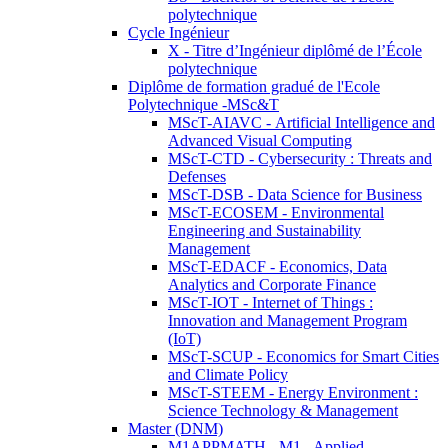
polytechnique
Cycle Ingénieur
X - Titre d’Ingénieur diplômé de l’École
polytechnique
Diplôme de formation gradué de l'Ecole
Polytechnique -MSc&T
MScT-AIAVC - Artificial Intelligence and
Advanced Visual Computing
MScT-CTD - Cybersecurity : Threats and
Defenses
MScT-DSB - Data Science for Business
MScT-ECOSEM - Environmental
Engineering and Sustainability
Management
MScT-EDACF - Economics, Data
Analytics and Corporate Finance
MScT-IOT - Internet of Things :
Innovation and Management Program
(IoT)
MScT-SCUP - Economics for Smart Cities
and Climate Policy
MScT-STEEM - Energy Environment :
Science Technology & Management
Master (DNM)
M1APPMATH - M1 - Applied