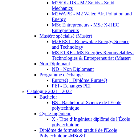
M2SOLIDS - M2 Solids - Solid
Mechanics
M2WAPE - M2 Water, Air, Pollution and
Energy
MSc Entrepreneurs - MSc X-HEC
Entrepreneurs
Mastère spécialisé (Master)
M2REST - Renewable Energy, Science
and Technology
MS ETRE - MS Energies Renouvelables :
Technologies & Entrepreneuriat (Master)
Non Diplomant
ND - Non Diplomant
Programme d'échange
EuroteQ - Diplôme EuroteQ
PEI - Echanges PEI
Catalogue 2021 - 2022
Bachelor
BS - Bachelor of Science de l'Ecole
polytechnique
Cycle Ingénieur
X - Titre d’Ingénieur diplômé de l’École
polytechnique
Diplôme de formation gradué de l'Ecole
Polytechnique -MSc&T