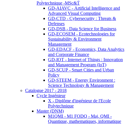
Polytechnique -MSc&T
GD-AIAVC - Artificial Intelligence and
Advanced Visual Computing
GD-CTD - Cybersecurity : Threats &
Defenses
GD-DSB - Data Science for Business
GD-ECOSEM - Ecotechnologies for
Sustainability & Environment
Management
GD-EDACF - Economics, Data Analytics
and Corporate Finance
GD-IOT - Internet of Things : Innovation
and Management Program (IoT)
GD-SCUP - Smart Cities and Urban
Policy
GD-STEEM - Energy Environment :
Science Technology & Management
Catalogue 2017 - 2018
Cycle Ingénieur
X - Diplôme d'ingénieur de l'Ecole
Polytechnique
Master (DNM)
M1QMI - M1 FODQ - Maj. QMI -
Quantique, mathematiques, informatique