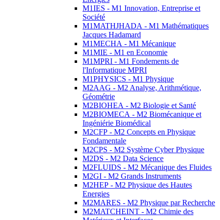
M1IES - M1 Innovation, Entreprise et
Société
M1MATHJHADA - M1 Mathématiques
Jacques Hadamard
M1MECHA - M1 Mécanique
M1MIE - M1 en Economie
M1MPRI - M1 Fondements de
l'Informatique MPRI
M1PHYSICS - M1 Physique
M2AAG - M2 Analyse, Arithmétique,
Géométrie
M2BIOHEA - M2 Biologie et Santé
M2BIOMECA - M2 Biomécanique et
Ingéniérie Biomédical
M2CFP - M2 Concepts en Physique
Fondamentale
M2CPS - M2 Système Cyber Physique
M2DS - M2 Data Science
M2FLUIDS - M2 Mécanique des Fluides
M2GI - M2 Grands Instruments
M2HEP - M2 Physique des Hautes
Energies
M2MARES - M2 Physique par Recherche
M2MATCHEINT - M2 Chimie des