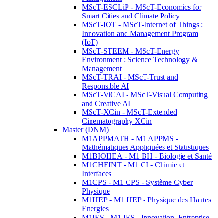
MScT-ESCLiP - MScT-Economics for
Smart Cities and Climate Policy
MScT-IOT - MScT-Internet of Things :
Innovation and Management Program
(IoT)
MScT-STEEM - MScT-Energy
Environment : Science Technology &
Management
MScT-TRAI - MScT-Trust and
Responsible AI
MScT-ViCAI - MScT-Visual Computing
and Creative AI
MScT-XCin - MScT-Extended
Cinematography XCin
Master (DNM)
M1APPMATH - M1 APPMS -
Mathématiques Appliquées et Statistiques
M1BIOHEA - M1 BH - Biologie et Santé
M1CHEINT - M1 CI - Chimie et
Interfaces
M1CPS - M1 CPS - Système Cyber
Physique
M1HEP - M1 HEP - Physique des Hautes
Energies
M1IES - M1 IES - Innovation, Entreprise