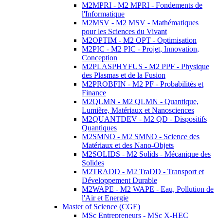
M2MPRI - M2 MPRI - Fondements de
l'Informatique
M2MSV - M2 MSV - Mathématiques
pour les Sciences du Vivant
M2OPTIM - M2 OPT - Optimisation
M2PIC - M2 PIC - Projet, Innovation,
Conception
M2PLASPHYFUS - M2 PPF - Physique
des Plasmas et de la Fusion
M2PROBFIN - M2 PF - Probabilités et
Finance
M2QLMN - M2 QLMN - Quantique,
Lumière, Matériaux et Nanosciences
M2QUANTDEV - M2 QD - Dispositifs
Quantiques
M2SMNO - M2 SMNO - Science des
Matériaux et des Nano-Objets
M2SOLIDS - M2 Solids - Mécanique des
Solides
M2TRADD - M2 TraDD - Transport et
Développement Durable
M2WAPE - M2 WAPE - Eau, Pollution de
l'Air et Energie
Master of Science (CGE)
MSc Entrepreneurs - MSc X-HEC