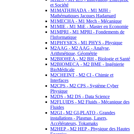
et Société
M1MATHJHADA - M1 MJH -
Mathématiques Jacques Hadamard
M1MECHA - M1 Mech - Mécanique
M1MIE - M1 MiE - Master en Economie
M1MPRI - M1 MPRI - Fondements de
l'Informatique
M1PHYSICS - M1 PHYS - Physique
M2AAG - M2 AAG - Analyse,
Arithmétique, Géométrie
M2BIOHEA - M2 BH - Biologie et Santé
M2BIOMECA - M2 BME - Ingénierie
BioMédicale
M2CHEINT - M2 CI - Chimie et
Interfaces
M2CPS - M2 CPS - Système Cyber
Physique
M2DS - M2 DS - Data Science
M2FLUIDS - M2 Fluids - Mécanique des
Fluides
M2GI - M2 GI-PLATO - Grandes
installations - Plasmas, Lasers,
Accélérateurs, Tokamaks
M2HEP - M2 HEP - Physique des Hautes