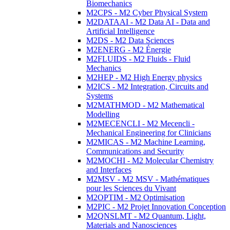
Biomechanics
M2CPS - M2 Cyber Physical System
M2DATAAI - M2 Data AI - Data and
Artificial Intelligence
M2DS - M2 Data Sciences
M2ENERG - M2 Énergie
M2FLUIDS - M2 Fluids - Fluid
Mechanics
M2HEP - M2 High Energy physics
M2ICS - M2 Integration, Circuits and
Systems
M2MATHMOD - M2 Mathematical
Modelling
M2MECENCLI - M2 Mecencli -
Mechanical Engineering for Clinicians
M2MICAS - M2 Machine Learning,
Communications and Security
M2MOCHI - M2 Molecular Chemistry
and Interfaces
M2MSV - M2 MSV - Mathématiques
pour les Sciences du Vivant
M2OPTIM - M2 Optimisation
M2PIC - M2 Projet Innovation Conception
M2QNSLMT - M2 Quantum, Light,
Materials and Nanosciences