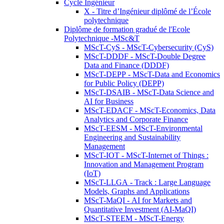
Cycle Ingénieur
X - Titre d’Ingénieur diplômé de l’École
polytechnique
Diplôme de formation gradué de l'Ecole
Polytechnique -MSc&T
MScT-CyS - MScT-Cybersecurity (CyS)
MScT-DDDF - MScT-Double Degree
Data and Finance (DDDF)
MScT-DEPP - MScT-Data and Economics
for Public Policy (DEPP)
MScT-DSAIB - MScT-Data Science and
AI for Business
MScT-EDACF - MScT-Economics, Data
Analytics and Corporate Finance
MScT-EESM - MScT-Environmental
Engineering and Sustainability
Management
MScT-IOT - MScT-Internet of Things :
Innovation and Management Program
(IoT)
MScT-LLGA - Track : Large Language
Models, Graphs and Applications
MScT-MaQI - AI for Markets and
Quantitative Investment (AI-MaQI)
MScT-STEEM - MScT-Energy