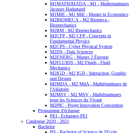
M1MATHJHADA - M1 - Mathematiques
Jacques Hadamard
M1MIE - M1 MiE - Master in Economics
M2BIOMECA - M2 Biomeca -
Biomechanics
M2BM - M2 Biomechanics
M2CFP - M2 CFP - Concepts in
Fundamental Physics
M2CPS - Cyber Physical System
M2DS - Data Sciences
M2ENERG - Master 2 Énergie
M2FLUIDS - M2 Fluids - Fluid
Mechanics
M2IGD - M2 IGD - Interaction, Graphic
and Design
M2MDA - M2 MdA - Mathématiques de
l'Aléatoire
M2MSV - M2 MSV - Mathématiques
pour les Sciences du Vivant
M2PIC - Projet Innovation Conception
Programme d'échange
PEI - Echanges PEI
Catalogue 2020 - 2021
Bachelor
BS - Bachelor of Science de l'Ecole