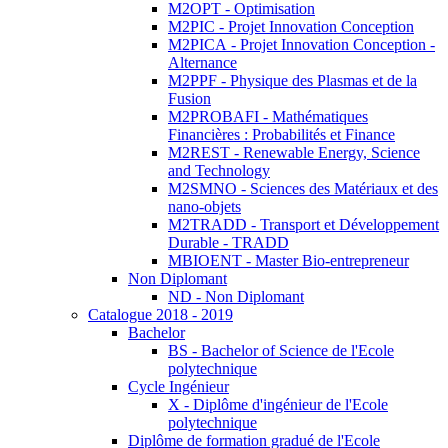
M2OPT - Optimisation
M2PIC - Projet Innovation Conception
M2PICA - Projet Innovation Conception -
Alternance
M2PPF - Physique des Plasmas et de la
Fusion
M2PROBAFI - Mathématiques
Financières : Probabilités et Finance
M2REST - Renewable Energy, Science
and Technology
M2SMNO - Sciences des Matériaux et des
nano-objets
M2TRADD - Transport et Développement
Durable - TRADD
MBIOENT - Master Bio-entrepreneur
Non Diplomant
ND - Non Diplomant
Catalogue 2018 - 2019
Bachelor
BS - Bachelor of Science de l'Ecole
polytechnique
Cycle Ingénieur
X - Diplôme d'ingénieur de l'Ecole
polytechnique
Diplôme de formation gradué de l'Ecole