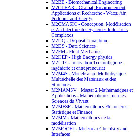
M2BE - Biomechanical Engineering
M2CLEAR - CLimat, Environnement,
Applications et Recherche - Water, Air,
Pollution and Energy
M2CMASIC - Conception, Modélisation
et Architecture des Systèmes Industriels
Complexes
M2DQ - Dispositif quantique
M2DS - Data Sciences
M2FM - Fluid Mechanics
M2HEP - High Energy physics
M2ITIE - Innovation Technologique :
ingénierie et entrepreneuriat
M2M4S - Modélisation Multiphysique
Multiéchelle des Matériaux et des
Structures
M2MAMSV - Master 2 Mathématiques et
Applications - Mathématiques pour les
Sciences du Vivant
M2MFSF - Mathématiques Financières :
Statistique et Finance
M2MM - Mathématiques de la
modélisation
M2MOCHI - Molecular Chemistry and
Interfaces