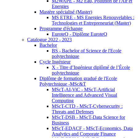
M2WAPE - M2 Eau, Pollution de l'Air et
Energies
Mastère spécialisé (Master)
MS ETRE - MS Energies Renouvelables :
Technologies et Entrepreneuriat (Master)
Programme d'échange
EuroteQ - Diplôme EuroteQ
Catalogue 2022 - 2023
Bachelor
BS - Bachelor of Science de l'Ecole
polytechnique
Cycle Ingénieur
X - Titre d’Ingénieur diplômé de l’École
polytechnique
Diplôme de formation gradué de l'Ecole
Polytechnique -MSc&T
MScT-AI-ViC - MScT-Artificial
Intelligence and Advanced Visual
Computing
MScT-CTD - MScT-Cybersecurity :
Threats and Defenses
MScT-DSB - MScT-Data Science for
Business
MScT-EDACF - MScT-Economics, Data
Analytics and Corporate Finance