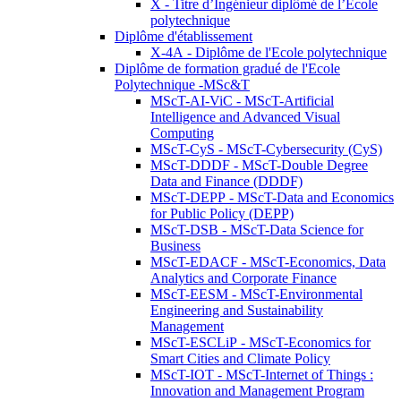
X - Titre d’Ingénieur diplômé de l’École
polytechnique
Diplôme d'établissement
X-4A - Diplôme de l'Ecole polytechnique
Diplôme de formation gradué de l'Ecole
Polytechnique -MSc&T
MScT-AI-ViC - MScT-Artificial
Intelligence and Advanced Visual
Computing
MScT-CyS - MScT-Cybersecurity (CyS)
MScT-DDDF - MScT-Double Degree
Data and Finance (DDDF)
MScT-DEPP - MScT-Data and Economics
for Public Policy (DEPP)
MScT-DSB - MScT-Data Science for
Business
MScT-EDACF - MScT-Economics, Data
Analytics and Corporate Finance
MScT-EESM - MScT-Environmental
Engineering and Sustainability
Management
MScT-ESCLiP - MScT-Economics for
Smart Cities and Climate Policy
MScT-IOT - MScT-Internet of Things :
Innovation and Management Program