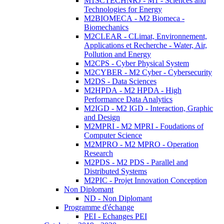
M1SCTECHNRJ - M1 - Sciences and
Technologies for Energy
M2BIOMECA - M2 Biomeca -
Biomechanics
M2CLEAR - CLimat, Environnement,
Applications et Recherche - Water, Air,
Pollution and Energy
M2CPS - Cyber Physical System
M2CYBER - M2 Cyber - Cybersecurity
M2DS - Data Sciences
M2HPDA - M2 HPDA - High
Performance Data Analytics
M2IGD - M2 IGD - Interaction, Graphic
and Design
M2MPRI - M2 MPRI - Foudations of
Computer Science
M2MPRO - M2 MPRO - Operation
Research
M2PDS - M2 PDS - Parallel and
Distributed Systems
M2PIC - Projet Innovation Conception
Non Diplomant
ND - Non Diplomant
Programme d'échange
PEI - Echanges PEI