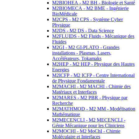
M2BIOHEA - M2 BH - Biologie et Santé
M2BIOMECA - M2 BME - Ingénierie
BioMédicale
M2CPS - M2 CPS - Système Cyber
Physique
M2DS - M2 DS - Data Science
M2FLUIDS - M2 Fluids - Mécanique des
Fluides
M2GI - M2 GI-PLATO - Grandes
installations - Plasmas, Lasers,
Accélérateurs, Tokamaks
M2HEP - M2 HEP - Physique des Hautes
Energies
M2ICFP - M2 ICFP - Centre International
de Physique Fondamentale
M2MACHI - M2 MACHI - Chimie des
Matériaux et Interfaces
M2MARES - M2 PBR - Physique par
Recherche
M2MATHMOD - M2 MM - Modélisation
Mathématique
M2MECENCLI - M2 MECENCLI -
Génie Mécanique pour les Cliniciens
M2MOCHI - M2 MoChI - Chimie
Moléculaire et Interfaces