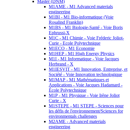
Master (DNM)
M1AME - M1 Advanced materials
engineering
M1BI - M1 Bio-informatique (Voie
Rosalind Franklin)
M1BS - M1 Biologie-Santé - Voie Boris
Ephrussi-X
M1C - M1 Chimie - Voie Fréderic Joliot-
Curie - Ecole Polytechnique
M1ECO - M1 Economie
M1HEP - M1 High Energy Physics
M1I - M1 Informatique - Voie Jacques
Herbrand - X
M1IESVIT - M1 Innovation, Entreprise, et
Société - Voie Innovation technologique
M1MAP - M1 Mathématiques et
Applications - Voie Jacques Hadamard -
École Polytechnique
M1P - M1 Physique - Voie Irène Joliot
Curie - X
M1STEPE - M1 STEPE - Sciences pour
les défis de l'environnement/Sciences for
environmentals challenges
M2AME - Advanced materials
engineering