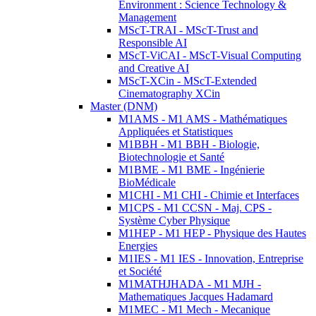
Environment : Science Technology &
Management
MScT-TRAI - MScT-Trust and
Responsible AI
MScT-ViCAI - MScT-Visual Computing
and Creative AI
MScT-XCin - MScT-Extended
Cinematography XCin
Master (DNM)
M1AMS - M1 AMS - Mathématiques
Appliquées et Statistiques
M1BBH - M1 BBH - Biologie,
Biotechnologie et Santé
M1BME - M1 BME - Ingénierie
BioMédicale
M1CHI - M1 CHI - Chimie et Interfaces
M1CPS - M1 CCSN - Maj. CPS -
Système Cyber Physique
M1HEP - M1 HEP - Physique des Hautes
Energies
M1IES - M1 IES - Innovation, Entreprise
et Société
M1MATHJHADA - M1 MJH -
Mathematiques Jacques Hadamard
M1MEC - M1 Mech - Mecanique