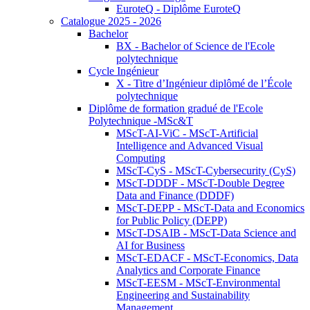
EuroteQ - Diplôme EuroteQ
Catalogue 2025 - 2026
Bachelor
BX - Bachelor of Science de l'Ecole
polytechnique
Cycle Ingénieur
X - Titre d’Ingénieur diplômé de l’École
polytechnique
Diplôme de formation gradué de l'Ecole
Polytechnique -MSc&T
MScT-AI-ViC - MScT-Artificial
Intelligence and Advanced Visual
Computing
MScT-CyS - MScT-Cybersecurity (CyS)
MScT-DDDF - MScT-Double Degree
Data and Finance (DDDF)
MScT-DEPP - MScT-Data and Economics
for Public Policy (DEPP)
MScT-DSAIB - MScT-Data Science and
AI for Business
MScT-EDACF - MScT-Economics, Data
Analytics and Corporate Finance
MScT-EESM - MScT-Environmental
Engineering and Sustainability
Management