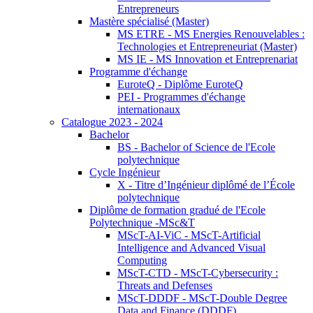
Entrepreneurs
Mastère spécialisé (Master)
MS ETRE - MS Energies Renouvelables :
Technologies et Entrepreneuriat (Master)
MS IE - MS Innovation et Entreprenariat
Programme d'échange
EuroteQ - Diplôme EuroteQ
PEI - Programmes d'échange
internationaux
Catalogue 2023 - 2024
Bachelor
BS - Bachelor of Science de l'Ecole
polytechnique
Cycle Ingénieur
X - Titre d’Ingénieur diplômé de l’École
polytechnique
Diplôme de formation gradué de l'Ecole
Polytechnique -MSc&T
MScT-AI-ViC - MScT-Artificial
Intelligence and Advanced Visual
Computing
MScT-CTD - MScT-Cybersecurity :
Threats and Defenses
MScT-DDDF - MScT-Double Degree
Data and Finance (DDDF)