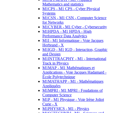
Mathematics and statistics
M1CPS - M1 CPS - Cyber Physical
Systems
M1CSN - M1 CSN - Computer Science
for Networks
M1CYBER - M1 Cyber - Cybersecurity
M1HPDA - M1 HPDA - High
Performance Data Analytics
M1I - M1 Informatique - Voie Jacques
Herbrand - X
M1IGD - M1 IGD - Interaction, Graphic
and Design
M1INTTRACPHY - M1 - International
Track in Physics
M1MAP - M1 Mathématiques et
Applications - Voie Jacques Hadamard -
École Polytechnique
M1MATHAPP - M1 - Mathématiques
Appliquées
M1MPRI - M1 MPRI - Foudations of
Computer Science
M1P - M1 Physique - Voie Irène Joliot
Curie - X
M1PHYSICS - M1 - Physics