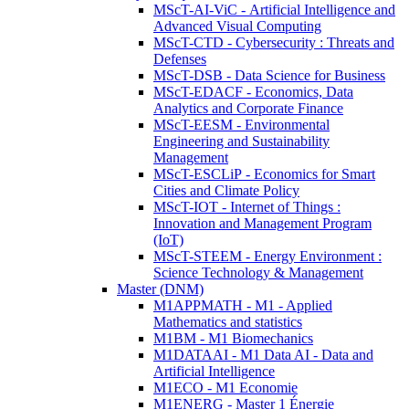
MScT-AI-ViC - Artificial Intelligence and
Advanced Visual Computing
MScT-CTD - Cybersecurity : Threats and
Defenses
MScT-DSB - Data Science for Business
MScT-EDACF - Economics, Data
Analytics and Corporate Finance
MScT-EESM - Environmental
Engineering and Sustainability
Management
MScT-ESCLiP - Economics for Smart
Cities and Climate Policy
MScT-IOT - Internet of Things :
Innovation and Management Program
(IoT)
MScT-STEEM - Energy Environment :
Science Technology & Management
Master (DNM)
M1APPMATH - M1 - Applied
Mathematics and statistics
M1BM - M1 Biomechanics
M1DATAAI - M1 Data AI - Data and
Artificial Intelligence
M1ECO - M1 Economie
M1ENERG - Master 1 Énergie