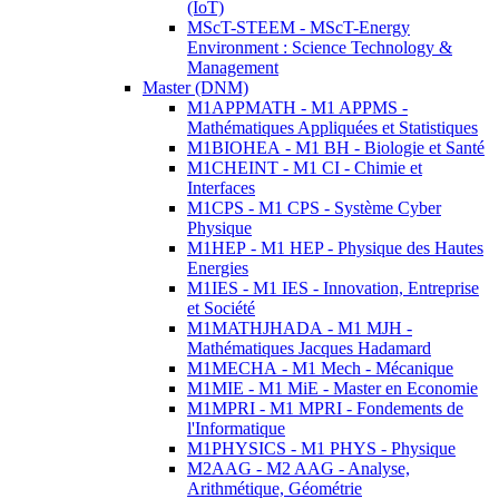
(IoT)
MScT-STEEM - MScT-Energy
Environment : Science Technology &
Management
Master (DNM)
M1APPMATH - M1 APPMS -
Mathématiques Appliquées et Statistiques
M1BIOHEA - M1 BH - Biologie et Santé
M1CHEINT - M1 CI - Chimie et
Interfaces
M1CPS - M1 CPS - Système Cyber
Physique
M1HEP - M1 HEP - Physique des Hautes
Energies
M1IES - M1 IES - Innovation, Entreprise
et Société
M1MATHJHADA - M1 MJH -
Mathématiques Jacques Hadamard
M1MECHA - M1 Mech - Mécanique
M1MIE - M1 MiE - Master en Economie
M1MPRI - M1 MPRI - Fondements de
l'Informatique
M1PHYSICS - M1 PHYS - Physique
M2AAG - M2 AAG - Analyse,
Arithmétique, Géométrie