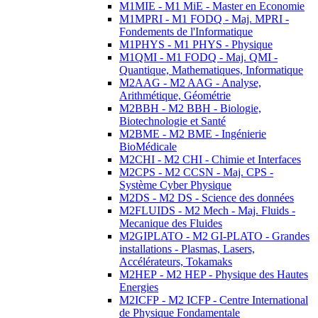
M1MIE - M1 MiE - Master en Economie
M1MPRI - M1 FODQ - Maj. MPRI -
Fondements de l'Informatique
M1PHYS - M1 PHYS - Physique
M1QMI - M1 FODQ - Maj. QMI -
Quantique, Mathematiques, Informatique
M2AAG - M2 AAG - Analyse,
Arithmétique, Géométrie
M2BBH - M2 BBH - Biologie,
Biotechnologie et Santé
M2BME - M2 BME - Ingénierie
BioMédicale
M2CHI - M2 CHI - Chimie et Interfaces
M2CPS - M2 CCSN - Maj. CPS -
Système Cyber Physique
M2DS - M2 DS - Science des données
M2FLUIDS - M2 Mech - Maj. Fluids -
Mecanique des Fluides
M2GIPLATO - M2 GI-PLATO - Grandes
installations - Plasmas, Lasers,
Accélérateurs, Tokamaks
M2HEP - M2 HEP - Physique des Hautes
Energies
M2ICFP - M2 ICFP - Centre International
de Physique Fondamentale