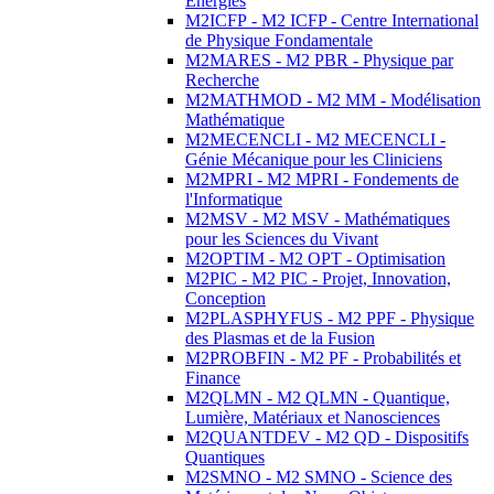
Energies
M2ICFP - M2 ICFP - Centre International
de Physique Fondamentale
M2MARES - M2 PBR - Physique par
Recherche
M2MATHMOD - M2 MM - Modélisation
Mathématique
M2MECENCLI - M2 MECENCLI -
Génie Mécanique pour les Cliniciens
M2MPRI - M2 MPRI - Fondements de
l'Informatique
M2MSV - M2 MSV - Mathématiques
pour les Sciences du Vivant
M2OPTIM - M2 OPT - Optimisation
M2PIC - M2 PIC - Projet, Innovation,
Conception
M2PLASPHYFUS - M2 PPF - Physique
des Plasmas et de la Fusion
M2PROBFIN - M2 PF - Probabilités et
Finance
M2QLMN - M2 QLMN - Quantique,
Lumière, Matériaux et Nanosciences
M2QUANTDEV - M2 QD - Dispositifs
Quantiques
M2SMNO - M2 SMNO - Science des