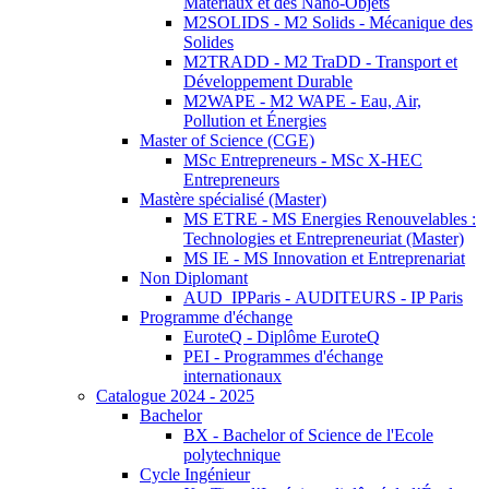
Matériaux et des Nano-Objets
M2SOLIDS - M2 Solids - Mécanique des
Solides
M2TRADD - M2 TraDD - Transport et
Développement Durable
M2WAPE - M2 WAPE - Eau, Air,
Pollution et Énergies
Master of Science (CGE)
MSc Entrepreneurs - MSc X-HEC
Entrepreneurs
Mastère spécialisé (Master)
MS ETRE - MS Energies Renouvelables :
Technologies et Entrepreneuriat (Master)
MS IE - MS Innovation et Entreprenariat
Non Diplomant
AUD_IPParis - AUDITEURS - IP Paris
Programme d'échange
EuroteQ - Diplôme EuroteQ
PEI - Programmes d'échange
internationaux
Catalogue 2024 - 2025
Bachelor
BX - Bachelor of Science de l'Ecole
polytechnique
Cycle Ingénieur