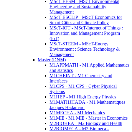
MScT-EESM - MScT-Environmental
Engineering and Sustainability
Management
MScT-ESCLiP - MScT-Economics for
Smart Cities and Climate Policy
MScT-IOT - MScT-Internet of Things :
Innovation and Management Program
(IoT)
MScT-STEEM - MScT-Energy
Environment : Science Technology &
Management
Master (DNM)
M1APPMATH - M1 Applied Mathematics
and statistics
M1CHEINT - M1 Chemistry and
Interfaces
M1CPS - M1 CPS - Cyber Physical
Systems
M1HEP - M1 High Energy Physics
M1MATHJHADA - M1 Mathematiques
Jacques Hadamard
M1MECHA - M1 Mechanics
M1MIE - M1 MIE - Master in Economics
M2BIOHEA - M2 Biology and Health
M2BIOMECA - M2 Biomeca -