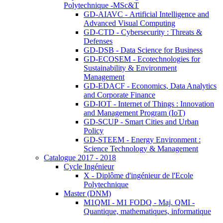
Polytechnique -MSc&T
GD-AIAVC - Artificial Intelligence and
Advanced Visual Computing
GD-CTD - Cybersecurity : Threats &
Defenses
GD-DSB - Data Science for Business
GD-ECOSEM - Ecotechnologies for
Sustainability & Environment
Management
GD-EDACF - Economics, Data Analytics
and Corporate Finance
GD-IOT - Internet of Things : Innovation
and Management Program (IoT)
GD-SCUP - Smart Cities and Urban
Policy
GD-STEEM - Energy Environment :
Science Technology & Management
Catalogue 2017 - 2018
Cycle Ingénieur
X - Diplôme d'ingénieur de l'Ecole
Polytechnique
Master (DNM)
M1QMI - M1 FODQ - Maj. QMI -
Quantique, mathematiques, informatique