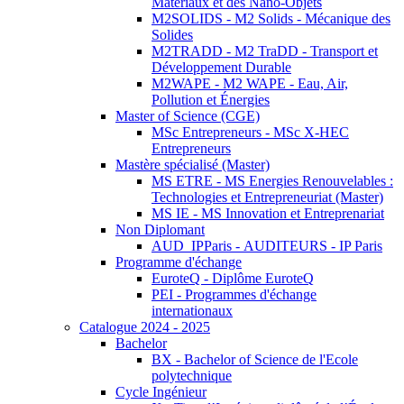
Matériaux et des Nano-Objets
M2SOLIDS - M2 Solids - Mécanique des
Solides
M2TRADD - M2 TraDD - Transport et
Développement Durable
M2WAPE - M2 WAPE - Eau, Air,
Pollution et Énergies
Master of Science (CGE)
MSc Entrepreneurs - MSc X-HEC
Entrepreneurs
Mastère spécialisé (Master)
MS ETRE - MS Energies Renouvelables :
Technologies et Entrepreneuriat (Master)
MS IE - MS Innovation et Entreprenariat
Non Diplomant
AUD_IPParis - AUDITEURS - IP Paris
Programme d'échange
EuroteQ - Diplôme EuroteQ
PEI - Programmes d'échange
internationaux
Catalogue 2024 - 2025
Bachelor
BX - Bachelor of Science de l'Ecole
polytechnique
Cycle Ingénieur