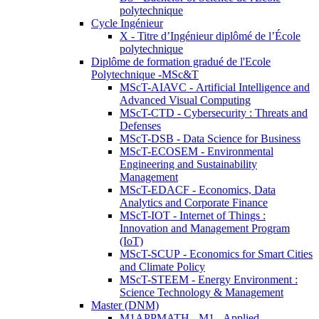
polytechnique
Cycle Ingénieur
X - Titre d’Ingénieur diplômé de l’École
polytechnique
Diplôme de formation gradué de l'Ecole
Polytechnique -MSc&T
MScT-AIAVC - Artificial Intelligence and
Advanced Visual Computing
MScT-CTD - Cybersecurity : Threats and
Defenses
MScT-DSB - Data Science for Business
MScT-ECOSEM - Environmental
Engineering and Sustainability
Management
MScT-EDACF - Economics, Data
Analytics and Corporate Finance
MScT-IOT - Internet of Things :
Innovation and Management Program
(IoT)
MScT-SCUP - Economics for Smart Cities
and Climate Policy
MScT-STEEM - Energy Environment :
Science Technology & Management
Master (DNM)
M1APPMATH - M1 - Applied