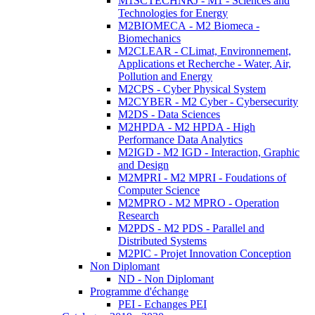
M1SCTECHNRJ - M1 - Sciences and
Technologies for Energy
M2BIOMECA - M2 Biomeca -
Biomechanics
M2CLEAR - CLimat, Environnement,
Applications et Recherche - Water, Air,
Pollution and Energy
M2CPS - Cyber Physical System
M2CYBER - M2 Cyber - Cybersecurity
M2DS - Data Sciences
M2HPDA - M2 HPDA - High
Performance Data Analytics
M2IGD - M2 IGD - Interaction, Graphic
and Design
M2MPRI - M2 MPRI - Foudations of
Computer Science
M2MPRO - M2 MPRO - Operation
Research
M2PDS - M2 PDS - Parallel and
Distributed Systems
M2PIC - Projet Innovation Conception
Non Diplomant
ND - Non Diplomant
Programme d'échange
PEI - Echanges PEI