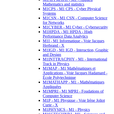
Mathematics and statistics
M1CPS - M1 CPS - Cyber Physical
Systems
M1CSN - M1 CSN - Computer Science
for Networks
M1CYBER - M1 Cyber - Cybersecurity
M1HPDA - M1 HPDA - High
Performance Data Analytics
M1I - M1 Informatique - Voie Jacques
Herbrand - X
M1IGD - M1 IGD - Interaction, Graphic
and Design
M1INTTRACPHY - M1 - International
Track in Physics
M1MAP - M1 Mathématiques et
Applications - Voie Jacques Hadamard -
École Polytechnique
M1MATHAPP - M1 - Mathématiques
Appliquées
M1MPRI - M1 MPRI - Foudations of
Computer Science
M1P - M1 Physique - Voie Irène Joliot
Curie - X
M1PHYSICS - M1 - Physics