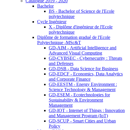
Catalogue 2019 - 2020
Bachelor
BS - Bachelor of Science de l'Ecole
polytechnique
Cycle Ingénieur
X - Diplôme d'ingénieur de l'Ecole
polytechnique
Diplôme de formation gradué de l'Ecole
Polytechnique -MSc&T
GD-AIM - Artificial Intelligence and
Advanced Visual Computing
GD-CYBSEC - Cybersecurity : Threats
and Defenses
GD-DSB - Data Science for Business
GD-EDCF - Economics, Data Analytics
and Corporate Finance
GD-EESTM - Energy Environment :
Science Technology & Management
GD-ESEM - Ecotechnologies for
Sustainability & Environment
Management
GD-IOT - Internet of Things : Innovation
and Management Program (IoT)
GD-SCUP - Smart Cities and Urban
Policy