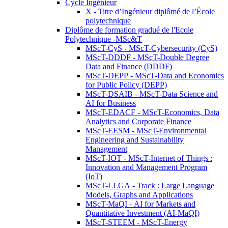
Cycle Ingénieur
X - Titre d’Ingénieur diplômé de l’École
polytechnique
Diplôme de formation gradué de l'Ecole
Polytechnique -MSc&T
MScT-CyS - MScT-Cybersecurity (CyS)
MScT-DDDF - MScT-Double Degree
Data and Finance (DDDF)
MScT-DEPP - MScT-Data and Economics
for Public Policy (DEPP)
MScT-DSAIB - MScT-Data Science and
AI for Business
MScT-EDACF - MScT-Economics, Data
Analytics and Corporate Finance
MScT-EESM - MScT-Environmental
Engineering and Sustainability
Management
MScT-IOT - MScT-Internet of Things :
Innovation and Management Program
(IoT)
MScT-LLGA - Track : Large Language
Models, Graphs and Applications
MScT-MaQI - AI for Markets and
Quantitative Investment (AI-MaQI)
MScT-STEEM - MScT-Energy