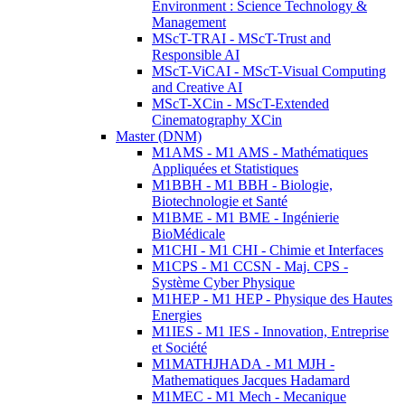
Environment : Science Technology &
Management
MScT-TRAI - MScT-Trust and
Responsible AI
MScT-ViCAI - MScT-Visual Computing
and Creative AI
MScT-XCin - MScT-Extended
Cinematography XCin
Master (DNM)
M1AMS - M1 AMS - Mathématiques
Appliquées et Statistiques
M1BBH - M1 BBH - Biologie,
Biotechnologie et Santé
M1BME - M1 BME - Ingénierie
BioMédicale
M1CHI - M1 CHI - Chimie et Interfaces
M1CPS - M1 CCSN - Maj. CPS -
Système Cyber Physique
M1HEP - M1 HEP - Physique des Hautes
Energies
M1IES - M1 IES - Innovation, Entreprise
et Société
M1MATHJHADA - M1 MJH -
Mathematiques Jacques Hadamard
M1MEC - M1 Mech - Mecanique