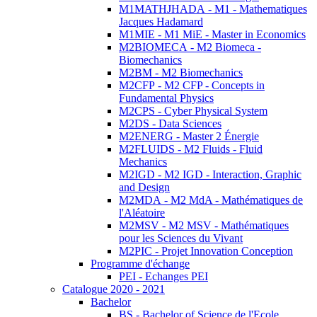
M1MATHJHADA - M1 - Mathematiques
Jacques Hadamard
M1MIE - M1 MiE - Master in Economics
M2BIOMECA - M2 Biomeca -
Biomechanics
M2BM - M2 Biomechanics
M2CFP - M2 CFP - Concepts in
Fundamental Physics
M2CPS - Cyber Physical System
M2DS - Data Sciences
M2ENERG - Master 2 Énergie
M2FLUIDS - M2 Fluids - Fluid
Mechanics
M2IGD - M2 IGD - Interaction, Graphic
and Design
M2MDA - M2 MdA - Mathématiques de
l'Aléatoire
M2MSV - M2 MSV - Mathématiques
pour les Sciences du Vivant
M2PIC - Projet Innovation Conception
Programme d'échange
PEI - Echanges PEI
Catalogue 2020 - 2021
Bachelor
BS - Bachelor of Science de l'Ecole