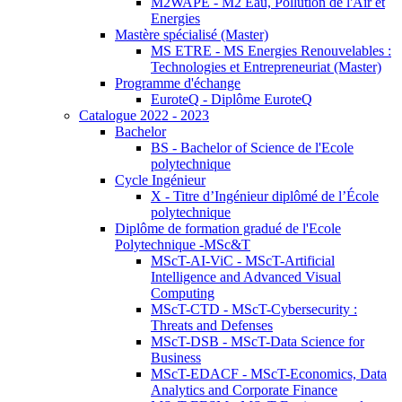
M2WAPE - M2 Eau, Pollution de l'Air et
Energies
Mastère spécialisé (Master)
MS ETRE - MS Energies Renouvelables :
Technologies et Entrepreneuriat (Master)
Programme d'échange
EuroteQ - Diplôme EuroteQ
Catalogue 2022 - 2023
Bachelor
BS - Bachelor of Science de l'Ecole
polytechnique
Cycle Ingénieur
X - Titre d’Ingénieur diplômé de l’École
polytechnique
Diplôme de formation gradué de l'Ecole
Polytechnique -MSc&T
MScT-AI-ViC - MScT-Artificial
Intelligence and Advanced Visual
Computing
MScT-CTD - MScT-Cybersecurity :
Threats and Defenses
MScT-DSB - MScT-Data Science for
Business
MScT-EDACF - MScT-Economics, Data
Analytics and Corporate Finance