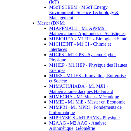
(IoT)
MScT-STEEM - MScT-Energy
Environment : Science Technology &
Management
Master (DNM)
M1APPMATH - M1 APPMS -
Mathématiques Appliquées et Statistiques
M1BIOHEA - M1 BH - Biologie et Santé
M1CHEINT - M1 CI - Chimie et
Interfaces
M1CPS - M1 CPS - Système Cyber
Physique
M1HEP - M1 HEP - Physique des Hautes
Energies
M1IES - M1 IES - Innovation, Entreprise
et Société
M1MATHJHADA - M1 MJH -
Mathématiques Jacques Hadamard
M1MECHA - M1 Mech - Mécanique
M1MIE - M1 MiE - Master en Economie
M1MPRI - M1 MPRI - Fondements de
l'Informatique
M1PHYSICS - M1 PHYS - Physique
M2AAG - M2 AAG - Analyse,
Arithmétique, Géométrie