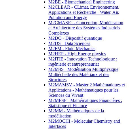
M2BE - Biomechanical Engineering
M2CLEAR - CLimat, Environnement,
Applications et Recherche - Water, Air,
Pollution and Energy
M2CMASIC - Conception, Modélisation
et Architecture des Systèmes Industriels
Complexes
M2DQ - Dispositif quantique
M2DS - Data Sciences
M2FM - Fluid Mechanics
M2HEP - High Energy physics
M2ITIE - Innovation Technologique :
ingénierie et entrepreneuriat
M2M4S - Modélisation Multiphysique
Multiéchelle des Matériaux et des
Structures
M2MAMSV - Master 2 Mathématiques et
Applications - Mathématiques pour les
Sciences du Vivant
M2MFSF - Mathématiques Financières :
Statistique et Finance
M2MM - Mathématiques de la
modélisation
M2MOCHI - Molecular Chemistry and
Interfaces