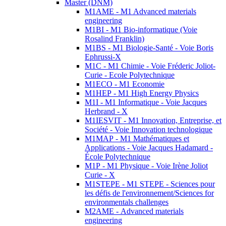
Master (DNM)
M1AME - M1 Advanced materials
engineering
M1BI - M1 Bio-informatique (Voie
Rosalind Franklin)
M1BS - M1 Biologie-Santé - Voie Boris
Ephrussi-X
M1C - M1 Chimie - Voie Fréderic Joliot-
Curie - Ecole Polytechnique
M1ECO - M1 Economie
M1HEP - M1 High Energy Physics
M1I - M1 Informatique - Voie Jacques
Herbrand - X
M1IESVIT - M1 Innovation, Entreprise, et
Société - Voie Innovation technologique
M1MAP - M1 Mathématiques et
Applications - Voie Jacques Hadamard -
École Polytechnique
M1P - M1 Physique - Voie Irène Joliot
Curie - X
M1STEPE - M1 STEPE - Sciences pour
les défis de l'environnement/Sciences for
environmentals challenges
M2AME - Advanced materials
engineering