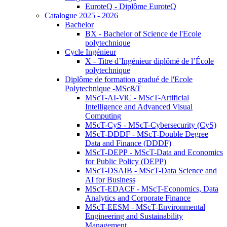
EuroteQ - Diplôme EuroteQ
Catalogue 2025 - 2026
Bachelor
BX - Bachelor of Science de l'Ecole
polytechnique
Cycle Ingénieur
X - Titre d’Ingénieur diplômé de l’École
polytechnique
Diplôme de formation gradué de l'Ecole
Polytechnique -MSc&T
MScT-AI-ViC - MScT-Artificial
Intelligence and Advanced Visual
Computing
MScT-CyS - MScT-Cybersecurity (CyS)
MScT-DDDF - MScT-Double Degree
Data and Finance (DDDF)
MScT-DEPP - MScT-Data and Economics
for Public Policy (DEPP)
MScT-DSAIB - MScT-Data Science and
AI for Business
MScT-EDACF - MScT-Economics, Data
Analytics and Corporate Finance
MScT-EESM - MScT-Environmental
Engineering and Sustainability
Management