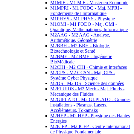
M1MIE - M1 MiE - Master en Economie
M1MPRI - M1 FODQ - Maj. MPRI -
Fondements de l'Informatique
M1PHYS - M1 PHYS - Physique
M1QMI - M1 FODQ - Maj. QMI -
Quantique, Mathematiques, Informatique
M2AAG - M2 AAG - Analyse,
Arithmétique, Géométrie
M2BBH - M2 BBH - Biologie,
Biotechnologie et Santé
M2BME - M2 BME - Ingénierie
BioMédicale
M2CHI - M2 CHI - Chimie et Interfaces
M2CPS - M2 CCSN - Maj. CPS -
Système Cyber Physique
M2DS - M2 DS - Science des données
M2FLUIDS - M2 Mech - Maj. Fluids -
Mecanique des Fluides
M2GIPLATO - M2 GI-PLATO - Grandes
installations - Plasmas, Lasers,
Accélérateurs, Tokamaks
M2HEP - M2 HEP - Physique des Hautes
Energies
M2ICFP - M2 ICFP - Centre International
de Physique Fondamentale