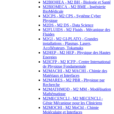
M2BIOHEA - M2 BH - Biologie et Santé
M2BIOMECA - M2 BME - Ingénierie
BioMédicale
M2CPS - M2 CPS - Système Cyber
Physique
M2DS - M2 DS - Data Science
M2FLUIDS - M2 Fluids - Mécanique des
Fluides
M2GI - M2 GI-PLATO - Grandes
installations - Plasmas, Lasers,
Accélérateurs, Tokamaks
M2HEP - M2 HEP - Physique des Hautes
Energies
M2ICFP - M2 ICFP - Centre International
de Physique Fondamentale
M2MACHI - M2 MACHI - Chimie des
Matériaux et Interfaces
M2MARES - M2 PBR - Physique par
Recherche
M2MATHMOD - M2 MM - Modélisation
Mathématique
M2MECENCLI - M2 MECENCLI -
Génie Mécanique pour les Cliniciens
M2MOCHI - M2 MoChI - Chimie
Moléculaire et Interfaces