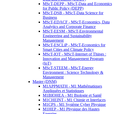
MScT-DEPP - MScT-Data and Economics
for Public Policy (DEPP)
MScT-DSB - MScT-Data Science for
Business
MScT-EDACF - MScT-Economics, Data
Analytics and Corporate Finance
MScT-EESM - MScT-Environmental
Engineering and Sustainability
Management
MScT-ESCLiP - MScT-Economics for
Smart Cities and Climate Policy
MScT-IOT - MScT-Internet of Things :
Innovation and Management Program
(IoT)
MScT-STEEM - MScT-Energy
Environment : Science Technology &
Management
Master (DNM)
M1APPMATH - M1 Mathématiques
Appliquées et Statistiques
M1BIOHEA - M1 Biologie et Santé
M1CHEINT - M1 Chimie et Interfaces
M1CPS - M1 Système Cyber Physique
M1HEP - M1 Physique des Hautes
Energies