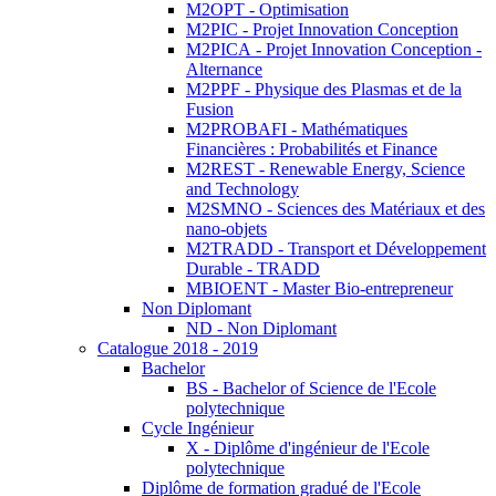
M2OPT - Optimisation
M2PIC - Projet Innovation Conception
M2PICA - Projet Innovation Conception -
Alternance
M2PPF - Physique des Plasmas et de la
Fusion
M2PROBAFI - Mathématiques
Financières : Probabilités et Finance
M2REST - Renewable Energy, Science
and Technology
M2SMNO - Sciences des Matériaux et des
nano-objets
M2TRADD - Transport et Développement
Durable - TRADD
MBIOENT - Master Bio-entrepreneur
Non Diplomant
ND - Non Diplomant
Catalogue 2018 - 2019
Bachelor
BS - Bachelor of Science de l'Ecole
polytechnique
Cycle Ingénieur
X - Diplôme d'ingénieur de l'Ecole
polytechnique
Diplôme de formation gradué de l'Ecole