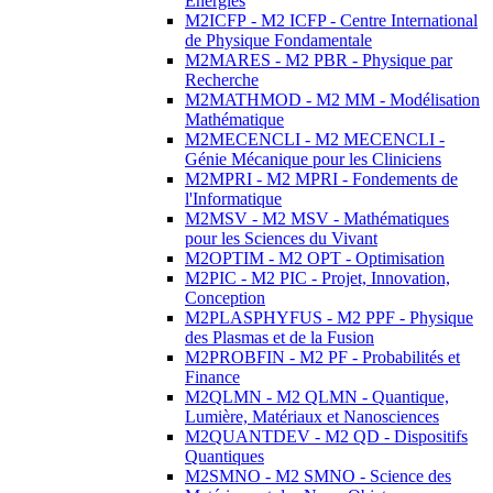
Energies
M2ICFP - M2 ICFP - Centre International
de Physique Fondamentale
M2MARES - M2 PBR - Physique par
Recherche
M2MATHMOD - M2 MM - Modélisation
Mathématique
M2MECENCLI - M2 MECENCLI -
Génie Mécanique pour les Cliniciens
M2MPRI - M2 MPRI - Fondements de
l'Informatique
M2MSV - M2 MSV - Mathématiques
pour les Sciences du Vivant
M2OPTIM - M2 OPT - Optimisation
M2PIC - M2 PIC - Projet, Innovation,
Conception
M2PLASPHYFUS - M2 PPF - Physique
des Plasmas et de la Fusion
M2PROBFIN - M2 PF - Probabilités et
Finance
M2QLMN - M2 QLMN - Quantique,
Lumière, Matériaux et Nanosciences
M2QUANTDEV - M2 QD - Dispositifs
Quantiques
M2SMNO - M2 SMNO - Science des