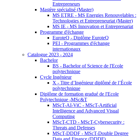
Entrepreneurs
Mastère spécialisé (Master)
MS ETRE - MS Energies Renouvelables :
Technologies et Entrepreneuriat (Master)
MS IE - MS Innovation et Entreprenariat
Programme d'échange
EuroteQ - Diplôme EuroteQ
PEI - Programmes d'échange
internationaux
Catalogue 2023 - 2024
Bachelor
BS - Bachelor of Science de l'Ecole
polytechnique
Cycle Ingénieur
X - Titre d’Ingénieur diplômé de l’École
polytechnique
Diplôme de formation gradué de l'Ecole
Polytechnique -MSc&T
MScT-AI-ViC - MScT-Artificial
Intelligence and Advanced Visual
Computing
MScT-CTD - MScT-Cybersecurity :
Threats and Defenses
MScT-DDDF - MScT-Double Degree
Data and Finance (DDDF)