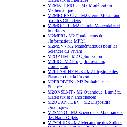
Matériaux et Interfaces
M2MATHMOD - M2 Modélisation
Mathématique
M2MECENCLI - M2 Génie Mécanique
pour les Cliniciens
M2MOCHI - M2 Chimie Moléculaire et
Interfaces
M2MPRI - M2 Fondements de
l'Informatique MPRI
M2MSV - M2 Mathématiques pour les
Sciences du Vivant
M2OPTIM - M2 Optimisation
M2PIC - M2 Projet, Innovation,
Conception
M2PLASPHYFUS - M2 Physique des
Plasmas et de la Fusion
M2PROBFIN - M2 Probabilités et
Finance
M2QNSLMT - M2 Quantique, Lumière,
Matériaux et Nanosciences
M2QUANTDEV - M2 Dispositifs
Quantiques
M2SMNO - M2 Science des Matériaux et
des Nano-Objets
M2SOLIDS - M2 Mécanique des Solides