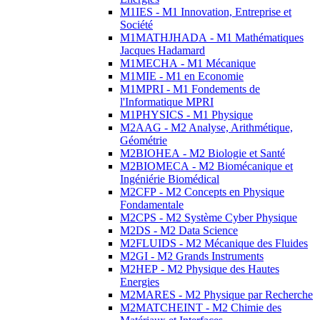
M1IES - M1 Innovation, Entreprise et
Société
M1MATHJHADA - M1 Mathématiques
Jacques Hadamard
M1MECHA - M1 Mécanique
M1MIE - M1 en Economie
M1MPRI - M1 Fondements de
l'Informatique MPRI
M1PHYSICS - M1 Physique
M2AAG - M2 Analyse, Arithmétique,
Géométrie
M2BIOHEA - M2 Biologie et Santé
M2BIOMECA - M2 Biomécanique et
Ingéniérie Biomédical
M2CFP - M2 Concepts en Physique
Fondamentale
M2CPS - M2 Système Cyber Physique
M2DS - M2 Data Science
M2FLUIDS - M2 Mécanique des Fluides
M2GI - M2 Grands Instruments
M2HEP - M2 Physique des Hautes
Energies
M2MARES - M2 Physique par Recherche
M2MATCHEINT - M2 Chimie des