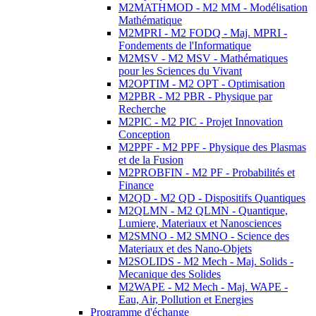
M2MATHMOD - M2 MM - Modélisation
Mathématique
M2MPRI - M2 FODQ - Maj. MPRI -
Fondements de l'Informatique
M2MSV - M2 MSV - Mathématiques
pour les Sciences du Vivant
M2OPTIM - M2 OPT - Optimisation
M2PBR - M2 PBR - Physique par
Recherche
M2PIC - M2 PIC - Projet Innovation
Conception
M2PPF - M2 PPF - Physique des Plasmas
et de la Fusion
M2PROBFIN - M2 PF - Probabilités et
Finance
M2QD - M2 QD - Dispositifs Quantiques
M2QLMN - M2 QLMN - Quantique,
Lumiere, Materiaux et Nanosciences
M2SMNO - M2 SMNO - Science des
Materiaux et des Nano-Objets
M2SOLIDS - M2 Mech - Maj. Solids -
Mecanique des Solides
M2WAPE - M2 Mech - Maj. WAPE -
Eau, Air, Pollution et Energies
Programme d'échange