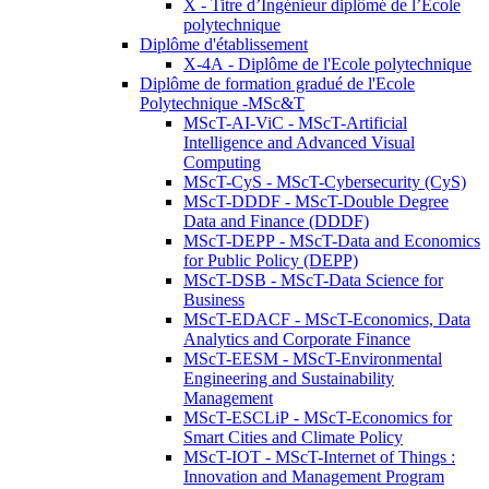
X - Titre d’Ingénieur diplômé de l’École
polytechnique
Diplôme d'établissement
X-4A - Diplôme de l'Ecole polytechnique
Diplôme de formation gradué de l'Ecole
Polytechnique -MSc&T
MScT-AI-ViC - MScT-Artificial
Intelligence and Advanced Visual
Computing
MScT-CyS - MScT-Cybersecurity (CyS)
MScT-DDDF - MScT-Double Degree
Data and Finance (DDDF)
MScT-DEPP - MScT-Data and Economics
for Public Policy (DEPP)
MScT-DSB - MScT-Data Science for
Business
MScT-EDACF - MScT-Economics, Data
Analytics and Corporate Finance
MScT-EESM - MScT-Environmental
Engineering and Sustainability
Management
MScT-ESCLiP - MScT-Economics for
Smart Cities and Climate Policy
MScT-IOT - MScT-Internet of Things :
Innovation and Management Program