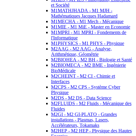
et Société
M1MATHJHADA - M1 MJH -
Mathématiques Jacques Hadamard
M1MECHA - M1 Mech - Mécanique
M1MIE - M1 MiE - Master en Economie
M1MPRI - M1 MPRI - Fondements de
l'Informatique
M1PHYSICS - M1 PHYS - Physique
M2AAG - M2 AAG - Analyse,
Arithmétique, Géométrie
M2BIOHEA - M2 BH - Biologie et Santé
M2BIOMECA - M2 BME - Ingénierie
BioMédicale
M2CHEINT - M2 CI - Chimie et
Interfaces
M2CPS - M2 CPS - Système Cyber
Physique
M2DS - M2 DS - Data Science
M2FLUIDS - M2 Fluids - Mécanique des
Fluides
M2GI - M2 GI-PLATO - Grandes
installations - Plasmas, Lasers,
Accélérateurs, Tokamaks
M2HEP - M2 HEP - Physique des Hautes