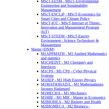
MScT-EESM - MScT-Environmental
Engineering and Sustainability
Management
MScT-ESCLiP - MScT-Economics for
Smart Cities and Climate Policy
MScT-IOT - MScT-Internet of Things :
Innovation and Management Program
(IoT)
MScT-STEEM - MScT-Energy
Environment : Science Technology &
Management
Master (DNM)
M1APPMATH - M1 Applied Mathematics
and statistics
M1CHEINT - M1 Chemistry and
Interfaces
M1CPS - M1 CPS - Cyber Physical
Systems
M1HEP - M1 High Energy Physics
M1MATHJHADA - M1 Mathematiques
Jacques Hadamard
M1MECHA - M1 Mechanics
M1MIE - M1 MIE - Master in Economics
M2BIOHEA - M2 Biology and Health
M2BIOMECA - M2 Biomeca -