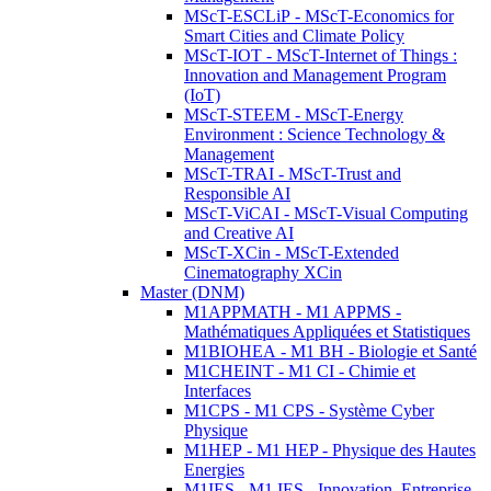
MScT-ESCLiP - MScT-Economics for
Smart Cities and Climate Policy
MScT-IOT - MScT-Internet of Things :
Innovation and Management Program
(IoT)
MScT-STEEM - MScT-Energy
Environment : Science Technology &
Management
MScT-TRAI - MScT-Trust and
Responsible AI
MScT-ViCAI - MScT-Visual Computing
and Creative AI
MScT-XCin - MScT-Extended
Cinematography XCin
Master (DNM)
M1APPMATH - M1 APPMS -
Mathématiques Appliquées et Statistiques
M1BIOHEA - M1 BH - Biologie et Santé
M1CHEINT - M1 CI - Chimie et
Interfaces
M1CPS - M1 CPS - Système Cyber
Physique
M1HEP - M1 HEP - Physique des Hautes
Energies
M1IES - M1 IES - Innovation, Entreprise