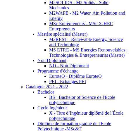
M2SOLIDS - M2 Solids - Solid
Mechanics
M2WAPE - M2 Water, Air, Pollution and
Energy
MSc Entrepreneurs - MSc X-HEC
Entrepreneurs
Mastère spécialisé (Master)
M2REST - Renewable Energy, Science
and Technology
MS ETRE - MS Energies Renouvelables :
Technologies & Entrepreneuriat (Master)
Non Diplomant
ND - Non Diplomant
Programme d'échange
EuroteQ - Diplôme EuroteQ
PEI - Echanges PEI
Catalogue 2021 - 2022
Bachelor
BS - Bachelor of Science de l'Ecole
polytechnique
Cycle Ingénieur
X - Titre d’Ingénieur diplômé de l’École
polytechnique
Diplôme de formation gradué de l'Ecole
Polytechnique -MSc&T