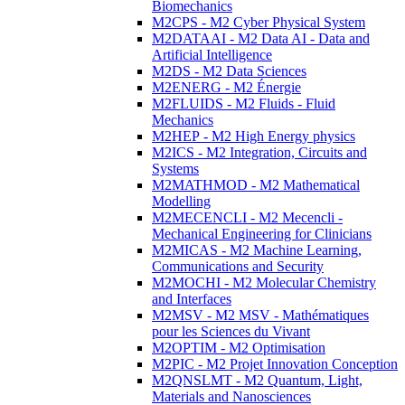
Biomechanics
M2CPS - M2 Cyber Physical System
M2DATAAI - M2 Data AI - Data and
Artificial Intelligence
M2DS - M2 Data Sciences
M2ENERG - M2 Énergie
M2FLUIDS - M2 Fluids - Fluid
Mechanics
M2HEP - M2 High Energy physics
M2ICS - M2 Integration, Circuits and
Systems
M2MATHMOD - M2 Mathematical
Modelling
M2MECENCLI - M2 Mecencli -
Mechanical Engineering for Clinicians
M2MICAS - M2 Machine Learning,
Communications and Security
M2MOCHI - M2 Molecular Chemistry
and Interfaces
M2MSV - M2 MSV - Mathématiques
pour les Sciences du Vivant
M2OPTIM - M2 Optimisation
M2PIC - M2 Projet Innovation Conception
M2QNSLMT - M2 Quantum, Light,
Materials and Nanosciences