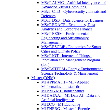
MScT-AI-ViC - Artificial Intelligence and
Advanced Visual Computing
MScT-CTD - Cybersecurity : Threats and
Defenses
MScT-DSB - Data Science for Business
MScT-EDACF - Economics, Data
Analytics and Corporate Finance
MScT-EESM - Environmental
Engineering and Sustainability
Management
MScT-ESCLiP - Economics for Smart
Cities and Climate Policy
MScT-IOT - Internet of Things :
Innovation and Management Program
(IoT)
MScT-STEEM - Energy Environment :
Science Technology & Management
Master (DNM)
M1APPMATH - M1 - Applied
Mathematics and statistics
M1BM - M1 Biomechanics
M1DATAAI - M1 Data AI - Data and
Artificial Intelligence
M1ECO - M1 Economie
M1ENERG - Master 1 Énergie