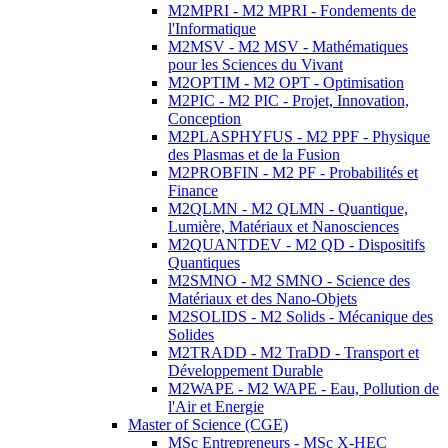
M2MPRI - M2 MPRI - Fondements de
l'Informatique
M2MSV - M2 MSV - Mathématiques
pour les Sciences du Vivant
M2OPTIM - M2 OPT - Optimisation
M2PIC - M2 PIC - Projet, Innovation,
Conception
M2PLASPHYFUS - M2 PPF - Physique
des Plasmas et de la Fusion
M2PROBFIN - M2 PF - Probabilités et
Finance
M2QLMN - M2 QLMN - Quantique,
Lumière, Matériaux et Nanosciences
M2QUANTDEV - M2 QD - Dispositifs
Quantiques
M2SMNO - M2 SMNO - Science des
Matériaux et des Nano-Objets
M2SOLIDS - M2 Solids - Mécanique des
Solides
M2TRADD - M2 TraDD - Transport et
Développement Durable
M2WAPE - M2 WAPE - Eau, Pollution de
l'Air et Energie
Master of Science (CGE)
MSc Entrepreneurs - MSc X-HEC