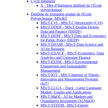
Cycle Ingénieur
X - Titre d’Ingénieur diplômé de l’École
polytechnique
Diplôme de formation gradué de l'Ecole
Polytechnique -MSc&T
MScT-CyS - MScT-Cybersecurity (CyS)
MScT-DDDF - MScT-Double Degree
Data and Finance (DDDF)
MScT-DEPP - MScT-Data and Economics
for Public Policy (DEPP)
MScT-DSAIB - MScT-Data Science and
AI for Business
MScT-EDACF - MScT-Economics, Data
Analytics and Corporate Finance
MScT-EESM - MScT-Environmental
Engineering and Sustainability
Management
MScT-IOT - MScT-Internet of Things :
Innovation and Management Program
(IoT)
MScT-LLGA - Track : Large Language
Models, Graphs and Applications
MScT-MaQI - AI for Markets and
Quantitative Investment (AI-MaQI)
MScT-STEEM - MScT-Energy