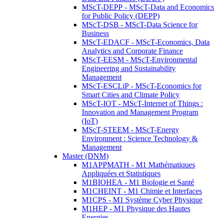
MScT-DEPP - MScT-Data and Economics
for Public Policy (DEPP)
MScT-DSB - MScT-Data Science for
Business
MScT-EDACF - MScT-Economics, Data
Analytics and Corporate Finance
MScT-EESM - MScT-Environmental
Engineering and Sustainability
Management
MScT-ESCLiP - MScT-Economics for
Smart Cities and Climate Policy
MScT-IOT - MScT-Internet of Things :
Innovation and Management Program
(IoT)
MScT-STEEM - MScT-Energy
Environment : Science Technology &
Management
Master (DNM)
M1APPMATH - M1 Mathématiques
Appliquées et Statistiques
M1BIOHEA - M1 Biologie et Santé
M1CHEINT - M1 Chimie et Interfaces
M1CPS - M1 Système Cyber Physique
M1HEP - M1 Physique des Hautes
Energies