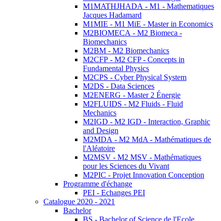
M1MATHJHADA - M1 - Mathematiques
Jacques Hadamard
M1MIE - M1 MiE - Master in Economics
M2BIOMECA - M2 Biomeca -
Biomechanics
M2BM - M2 Biomechanics
M2CFP - M2 CFP - Concepts in
Fundamental Physics
M2CPS - Cyber Physical System
M2DS - Data Sciences
M2ENERG - Master 2 Énergie
M2FLUIDS - M2 Fluids - Fluid
Mechanics
M2IGD - M2 IGD - Interaction, Graphic
and Design
M2MDA - M2 MdA - Mathématiques de
l'Aléatoire
M2MSV - M2 MSV - Mathématiques
pour les Sciences du Vivant
M2PIC - Projet Innovation Conception
Programme d'échange
PEI - Echanges PEI
Catalogue 2020 - 2021
Bachelor
BS - Bachelor of Science de l'Ecole