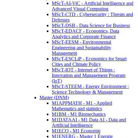
MScT-AI-ViC - Artificial Intelligence and
Advanced Visual Computing
MScT-CTD - Cybersecurity : Threats and
Defenses
MScT-DSB - Data Science for Business
MScT-EDACF - Economics, Data
Analytics and Corporate Finance
MScT-EESM - Environmental
Engineering and Sustainability
Management
MScT-ESCLiP - Economics for Smart
Cities and Climate Policy
MScT-IOT - Internet of Things :
Innovation and Management Program
(IoT)
MScT-STEEM - Energy Environment :
Science Technology & Management
Master (DNM)
M1APPMATH - M1 - Applied
Mathematics and statistics
M1BM - M1 Biomechanics
M1DATAAI - M1 Data AI - Data and
Artificial Intelligence
M1ECO - M1 Economie
M1ENERG - Master 1 Énergie