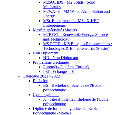
M2SOLIDS - M2 Solids - Solid
Mechanics
M2WAPE - M2 Water, Air, Pollution and
Energy
MSc Entrepreneurs - MSc X-HEC
Entrepreneurs
Mastère spécialisé (Master)
M2REST - Renewable Energy, Science
and Technology
MS ETRE - MS Energies Renouvelables :
Technologies & Entrepreneuriat (Master)
Non Diplomant
ND - Non Diplomant
Programme d'échange
EuroteQ - Diplôme EuroteQ
PEI - Echanges PEI
Catalogue 2021 - 2022
Bachelor
BS - Bachelor of Science de l'Ecole
polytechnique
Cycle Ingénieur
X - Titre d’Ingénieur diplômé de l’École
polytechnique
Diplôme de formation gradué de l'Ecole
Polytechnique -MSc&T