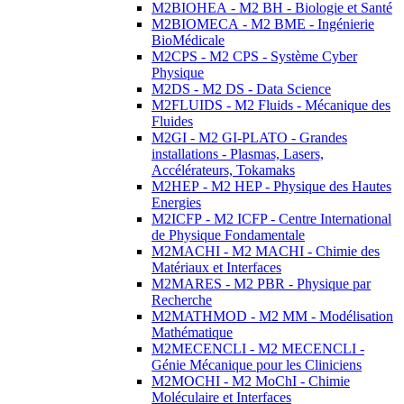
M2BIOHEA - M2 BH - Biologie et Santé
M2BIOMECA - M2 BME - Ingénierie
BioMédicale
M2CPS - M2 CPS - Système Cyber
Physique
M2DS - M2 DS - Data Science
M2FLUIDS - M2 Fluids - Mécanique des
Fluides
M2GI - M2 GI-PLATO - Grandes
installations - Plasmas, Lasers,
Accélérateurs, Tokamaks
M2HEP - M2 HEP - Physique des Hautes
Energies
M2ICFP - M2 ICFP - Centre International
de Physique Fondamentale
M2MACHI - M2 MACHI - Chimie des
Matériaux et Interfaces
M2MARES - M2 PBR - Physique par
Recherche
M2MATHMOD - M2 MM - Modélisation
Mathématique
M2MECENCLI - M2 MECENCLI -
Génie Mécanique pour les Cliniciens
M2MOCHI - M2 MoChI - Chimie
Moléculaire et Interfaces