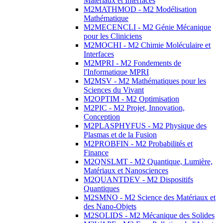
Matériaux et Interfaces
M2MATHMOD - M2 Modélisation
Mathématique
M2MECENCLI - M2 Génie Mécanique
pour les Cliniciens
M2MOCHI - M2 Chimie Moléculaire et
Interfaces
M2MPRI - M2 Fondements de
l'Informatique MPRI
M2MSV - M2 Mathématiques pour les
Sciences du Vivant
M2OPTIM - M2 Optimisation
M2PIC - M2 Projet, Innovation,
Conception
M2PLASPHYFUS - M2 Physique des
Plasmas et de la Fusion
M2PROBFIN - M2 Probabilités et
Finance
M2QNSLMT - M2 Quantique, Lumière,
Matériaux et Nanosciences
M2QUANTDEV - M2 Dispositifs
Quantiques
M2SMNO - M2 Science des Matériaux et
des Nano-Objets
M2SOLIDS - M2 Mécanique des Solides