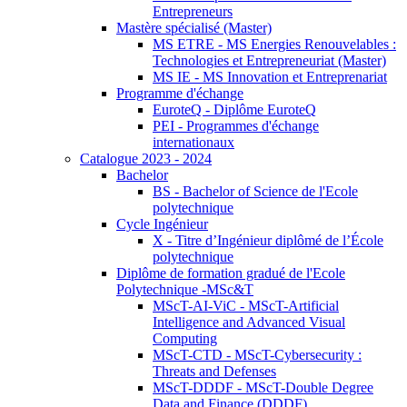
Entrepreneurs
Mastère spécialisé (Master)
MS ETRE - MS Energies Renouvelables :
Technologies et Entrepreneuriat (Master)
MS IE - MS Innovation et Entreprenariat
Programme d'échange
EuroteQ - Diplôme EuroteQ
PEI - Programmes d'échange
internationaux
Catalogue 2023 - 2024
Bachelor
BS - Bachelor of Science de l'Ecole
polytechnique
Cycle Ingénieur
X - Titre d’Ingénieur diplômé de l’École
polytechnique
Diplôme de formation gradué de l'Ecole
Polytechnique -MSc&T
MScT-AI-ViC - MScT-Artificial
Intelligence and Advanced Visual
Computing
MScT-CTD - MScT-Cybersecurity :
Threats and Defenses
MScT-DDDF - MScT-Double Degree
Data and Finance (DDDF)