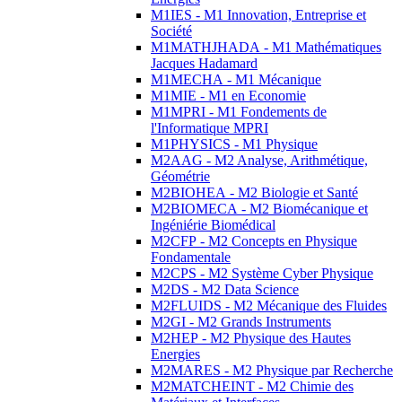
M1IES - M1 Innovation, Entreprise et
Société
M1MATHJHADA - M1 Mathématiques
Jacques Hadamard
M1MECHA - M1 Mécanique
M1MIE - M1 en Economie
M1MPRI - M1 Fondements de
l'Informatique MPRI
M1PHYSICS - M1 Physique
M2AAG - M2 Analyse, Arithmétique,
Géométrie
M2BIOHEA - M2 Biologie et Santé
M2BIOMECA - M2 Biomécanique et
Ingéniérie Biomédical
M2CFP - M2 Concepts en Physique
Fondamentale
M2CPS - M2 Système Cyber Physique
M2DS - M2 Data Science
M2FLUIDS - M2 Mécanique des Fluides
M2GI - M2 Grands Instruments
M2HEP - M2 Physique des Hautes
Energies
M2MARES - M2 Physique par Recherche
M2MATCHEINT - M2 Chimie des