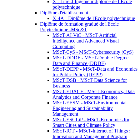
X - Titre d’Ingénieur diplômé de l’École
polytechnique
Diplôme d'établissement
X-4A - Diplôme de l'Ecole polytechnique
Diplôme de formation gradué de l'Ecole
Polytechnique -MSc&T
MScT-AI-ViC - MScT-Artificial
Intelligence and Advanced Visual
Computing
MScT-CyS - MScT-Cybersecurity (CyS)
MScT-DDDF - MScT-Double Degree
Data and Finance (DDDF)
MScT-DEPP - MScT-Data and Economics
for Public Policy (DEPP)
MScT-DSB - MScT-Data Science for
Business
MScT-EDACF - MScT-Economics, Data
Analytics and Corporate Finance
MScT-EESM - MScT-Environmental
Engineering and Sustainability
Management
MScT-ESCLiP - MScT-Economics for
Smart Cities and Climate Policy
MScT-IOT - MScT-Internet of Things :
Innovation and Management Program