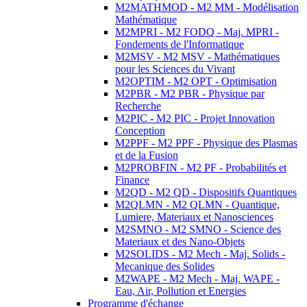
M2MATHMOD - M2 MM - Modélisation
Mathématique
M2MPRI - M2 FODQ - Maj. MPRI -
Fondements de l'Informatique
M2MSV - M2 MSV - Mathématiques
pour les Sciences du Vivant
M2OPTIM - M2 OPT - Optimisation
M2PBR - M2 PBR - Physique par
Recherche
M2PIC - M2 PIC - Projet Innovation
Conception
M2PPF - M2 PPF - Physique des Plasmas
et de la Fusion
M2PROBFIN - M2 PF - Probabilités et
Finance
M2QD - M2 QD - Dispositifs Quantiques
M2QLMN - M2 QLMN - Quantique,
Lumiere, Materiaux et Nanosciences
M2SMNO - M2 SMNO - Science des
Materiaux et des Nano-Objets
M2SOLIDS - M2 Mech - Maj. Solids -
Mecanique des Solides
M2WAPE - M2 Mech - Maj. WAPE -
Eau, Air, Pollution et Energies
Programme d'échange