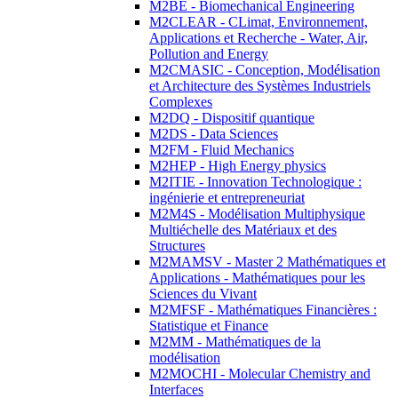
M2BE - Biomechanical Engineering
M2CLEAR - CLimat, Environnement,
Applications et Recherche - Water, Air,
Pollution and Energy
M2CMASIC - Conception, Modélisation
et Architecture des Systèmes Industriels
Complexes
M2DQ - Dispositif quantique
M2DS - Data Sciences
M2FM - Fluid Mechanics
M2HEP - High Energy physics
M2ITIE - Innovation Technologique :
ingénierie et entrepreneuriat
M2M4S - Modélisation Multiphysique
Multiéchelle des Matériaux et des
Structures
M2MAMSV - Master 2 Mathématiques et
Applications - Mathématiques pour les
Sciences du Vivant
M2MFSF - Mathématiques Financières :
Statistique et Finance
M2MM - Mathématiques de la
modélisation
M2MOCHI - Molecular Chemistry and
Interfaces