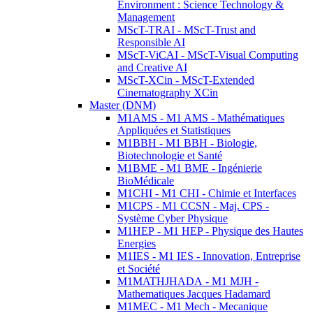
Environment : Science Technology &
Management
MScT-TRAI - MScT-Trust and
Responsible AI
MScT-ViCAI - MScT-Visual Computing
and Creative AI
MScT-XCin - MScT-Extended
Cinematography XCin
Master (DNM)
M1AMS - M1 AMS - Mathématiques
Appliquées et Statistiques
M1BBH - M1 BBH - Biologie,
Biotechnologie et Santé
M1BME - M1 BME - Ingénierie
BioMédicale
M1CHI - M1 CHI - Chimie et Interfaces
M1CPS - M1 CCSN - Maj. CPS -
Système Cyber Physique
M1HEP - M1 HEP - Physique des Hautes
Energies
M1IES - M1 IES - Innovation, Entreprise
et Société
M1MATHJHADA - M1 MJH -
Mathematiques Jacques Hadamard
M1MEC - M1 Mech - Mecanique