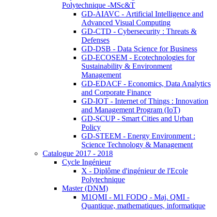
Polytechnique -MSc&T
GD-AIAVC - Artificial Intelligence and
Advanced Visual Computing
GD-CTD - Cybersecurity : Threats &
Defenses
GD-DSB - Data Science for Business
GD-ECOSEM - Ecotechnologies for
Sustainability & Environment
Management
GD-EDACF - Economics, Data Analytics
and Corporate Finance
GD-IOT - Internet of Things : Innovation
and Management Program (IoT)
GD-SCUP - Smart Cities and Urban
Policy
GD-STEEM - Energy Environment :
Science Technology & Management
Catalogue 2017 - 2018
Cycle Ingénieur
X - Diplôme d'ingénieur de l'Ecole
Polytechnique
Master (DNM)
M1QMI - M1 FODQ - Maj. QMI -
Quantique, mathematiques, informatique