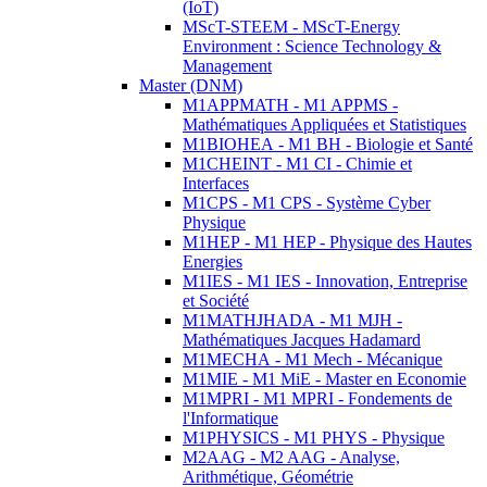
(IoT)
MScT-STEEM - MScT-Energy
Environment : Science Technology &
Management
Master (DNM)
M1APPMATH - M1 APPMS -
Mathématiques Appliquées et Statistiques
M1BIOHEA - M1 BH - Biologie et Santé
M1CHEINT - M1 CI - Chimie et
Interfaces
M1CPS - M1 CPS - Système Cyber
Physique
M1HEP - M1 HEP - Physique des Hautes
Energies
M1IES - M1 IES - Innovation, Entreprise
et Société
M1MATHJHADA - M1 MJH -
Mathématiques Jacques Hadamard
M1MECHA - M1 Mech - Mécanique
M1MIE - M1 MiE - Master en Economie
M1MPRI - M1 MPRI - Fondements de
l'Informatique
M1PHYSICS - M1 PHYS - Physique
M2AAG - M2 AAG - Analyse,
Arithmétique, Géométrie