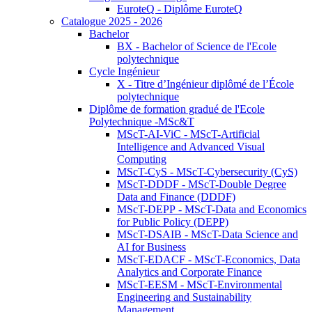
EuroteQ - Diplôme EuroteQ
Catalogue 2025 - 2026
Bachelor
BX - Bachelor of Science de l'Ecole
polytechnique
Cycle Ingénieur
X - Titre d’Ingénieur diplômé de l’École
polytechnique
Diplôme de formation gradué de l'Ecole
Polytechnique -MSc&T
MScT-AI-ViC - MScT-Artificial
Intelligence and Advanced Visual
Computing
MScT-CyS - MScT-Cybersecurity (CyS)
MScT-DDDF - MScT-Double Degree
Data and Finance (DDDF)
MScT-DEPP - MScT-Data and Economics
for Public Policy (DEPP)
MScT-DSAIB - MScT-Data Science and
AI for Business
MScT-EDACF - MScT-Economics, Data
Analytics and Corporate Finance
MScT-EESM - MScT-Environmental
Engineering and Sustainability
Management