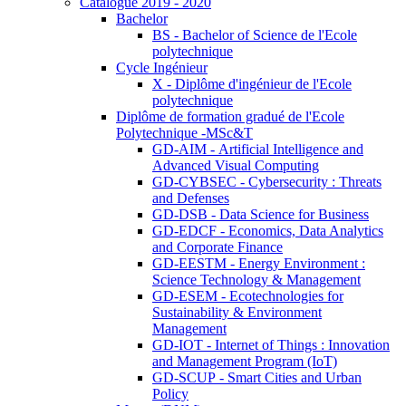
Catalogue 2019 - 2020
Bachelor
BS - Bachelor of Science de l'Ecole
polytechnique
Cycle Ingénieur
X - Diplôme d'ingénieur de l'Ecole
polytechnique
Diplôme de formation gradué de l'Ecole
Polytechnique -MSc&T
GD-AIM - Artificial Intelligence and
Advanced Visual Computing
GD-CYBSEC - Cybersecurity : Threats
and Defenses
GD-DSB - Data Science for Business
GD-EDCF - Economics, Data Analytics
and Corporate Finance
GD-EESTM - Energy Environment :
Science Technology & Management
GD-ESEM - Ecotechnologies for
Sustainability & Environment
Management
GD-IOT - Internet of Things : Innovation
and Management Program (IoT)
GD-SCUP - Smart Cities and Urban
Policy