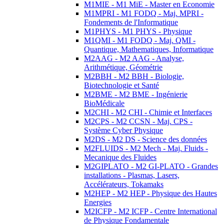
M1MIE - M1 MiE - Master en Economie
M1MPRI - M1 FODQ - Maj. MPRI -
Fondements de l'Informatique
M1PHYS - M1 PHYS - Physique
M1QMI - M1 FODQ - Maj. QMI -
Quantique, Mathematiques, Informatique
M2AAG - M2 AAG - Analyse,
Arithmétique, Géométrie
M2BBH - M2 BBH - Biologie,
Biotechnologie et Santé
M2BME - M2 BME - Ingénierie
BioMédicale
M2CHI - M2 CHI - Chimie et Interfaces
M2CPS - M2 CCSN - Maj. CPS -
Système Cyber Physique
M2DS - M2 DS - Science des données
M2FLUIDS - M2 Mech - Maj. Fluids -
Mecanique des Fluides
M2GIPLATO - M2 GI-PLATO - Grandes
installations - Plasmas, Lasers,
Accélérateurs, Tokamaks
M2HEP - M2 HEP - Physique des Hautes
Energies
M2ICFP - M2 ICFP - Centre International
de Physique Fondamentale