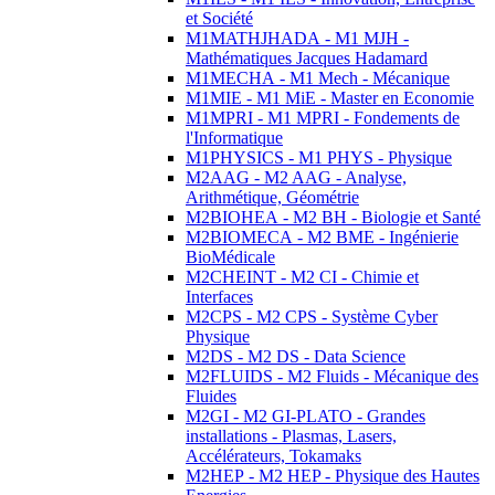
et Société
M1MATHJHADA - M1 MJH -
Mathématiques Jacques Hadamard
M1MECHA - M1 Mech - Mécanique
M1MIE - M1 MiE - Master en Economie
M1MPRI - M1 MPRI - Fondements de
l'Informatique
M1PHYSICS - M1 PHYS - Physique
M2AAG - M2 AAG - Analyse,
Arithmétique, Géométrie
M2BIOHEA - M2 BH - Biologie et Santé
M2BIOMECA - M2 BME - Ingénierie
BioMédicale
M2CHEINT - M2 CI - Chimie et
Interfaces
M2CPS - M2 CPS - Système Cyber
Physique
M2DS - M2 DS - Data Science
M2FLUIDS - M2 Fluids - Mécanique des
Fluides
M2GI - M2 GI-PLATO - Grandes
installations - Plasmas, Lasers,
Accélérateurs, Tokamaks
M2HEP - M2 HEP - Physique des Hautes