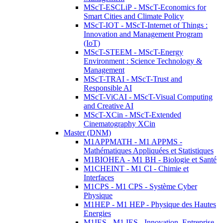
MScT-ESCLiP - MScT-Economics for
Smart Cities and Climate Policy
MScT-IOT - MScT-Internet of Things :
Innovation and Management Program
(IoT)
MScT-STEEM - MScT-Energy
Environment : Science Technology &
Management
MScT-TRAI - MScT-Trust and
Responsible AI
MScT-ViCAI - MScT-Visual Computing
and Creative AI
MScT-XCin - MScT-Extended
Cinematography XCin
Master (DNM)
M1APPMATH - M1 APPMS -
Mathématiques Appliquées et Statistiques
M1BIOHEA - M1 BH - Biologie et Santé
M1CHEINT - M1 CI - Chimie et
Interfaces
M1CPS - M1 CPS - Système Cyber
Physique
M1HEP - M1 HEP - Physique des Hautes
Energies
M1IES - M1 IES - Innovation, Entreprise