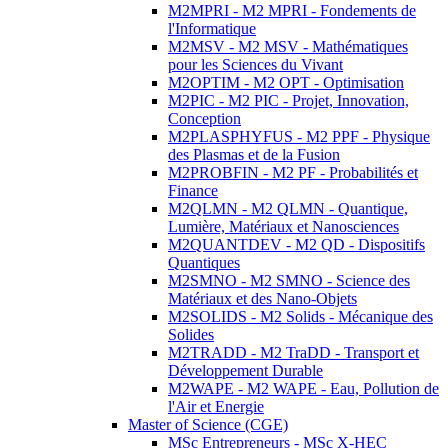
M2MPRI - M2 MPRI - Fondements de
l'Informatique
M2MSV - M2 MSV - Mathématiques
pour les Sciences du Vivant
M2OPTIM - M2 OPT - Optimisation
M2PIC - M2 PIC - Projet, Innovation,
Conception
M2PLASPHYFUS - M2 PPF - Physique
des Plasmas et de la Fusion
M2PROBFIN - M2 PF - Probabilités et
Finance
M2QLMN - M2 QLMN - Quantique,
Lumière, Matériaux et Nanosciences
M2QUANTDEV - M2 QD - Dispositifs
Quantiques
M2SMNO - M2 SMNO - Science des
Matériaux et des Nano-Objets
M2SOLIDS - M2 Solids - Mécanique des
Solides
M2TRADD - M2 TraDD - Transport et
Développement Durable
M2WAPE - M2 WAPE - Eau, Pollution de
l'Air et Energie
Master of Science (CGE)
MSc Entrepreneurs - MSc X-HEC