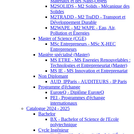
Matériaux et des Nano-Objets
M2SOLIDS - M2 Solids - Mécanique des
Solides
M2TRADD - M2 TraDD - Transport et
Développement Durable
M2WAPE - M2 WAPE - Eau, Air,
Pollution et Énergies
Master of Science (CGE)
MSc Entrepreneurs - MSc X-HEC
Entrepreneurs
Mastère spécialisé (Master)
MS ETRE - MS Energies Renouvelables :
Technologies et Entrepreneuriat (Master)
MS IE - MS Innovation et Entreprenariat
Non Diplomant
AUD_IPParis - AUDITEURS - IP Paris
Programme d'échange
EuroteQ - Diplôme EuroteQ
PEI - Programmes d'échange
internationaux
Catalogue 2024 - 2025
Bachelor
BX - Bachelor of Science de l'Ecole
polytechnique
Cycle Ingénieur