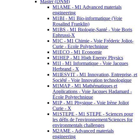
Master (DNM)
M1AME - M1 Advanced materials
engineering
M1BI - M1 Bio-informatique (Voie
Rosalind Franklin)
M1BS - M1 Biologie-Santé - Voie Boris
Ephrussi-X
M1C - M1 Chimie - Voie Fréderic Joliot-
Curie - Ecole Polytechnique
M1ECO - M1 Economie
M1HEP - M1 High Energy Physics
M1I - M1 Informatique - Voie Jacques
Herbrand - X
M1IESVIT - M1 Innovation, Entreprise, et
Société - Voie Innovation technologique
M1MAP - M1 Mathématiques et
Applications - Voie Jacques Hadamard -
École Polytechnique
M1P - M1 Physique - Voie Irène Joliot
Curie - X
M1STEPE - M1 STEPE - Sciences pour
les défis de l'environnement/Sciences for
environmentals challenges
M2AME - Advanced materials
engineering