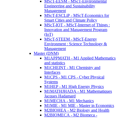
MScT-EESM - MScT-Environmental
Engineering and Sustainability
Management
MScT-ESCLiP - MScT-Economics for
Smart Cities and Climate Policy
MScT-IOT - MScT-Internet of Things :
Innovation and Management Program
(IoT)
MScT-STEEM - MScT-Energy
Environment : Science Technology &
Management
Master (DNM)
M1APPMATH - M1 Applied Mathematics
and statistics
M1CHEINT - M1 Chemistry and
Interfaces
M1CPS - M1 CPS - Cyber Physical
Systems
M1HEP - M1 High Energy Physics
M1MATHJHADA - M1 Mathematiques
Jacques Hadamard
M1MECHA - M1 Mechanics
M1MIE - M1 MIE - Master in Economics
M2BIOHEA - M2 Biology and Health
M2BIOMECA - M2 Biomeca -