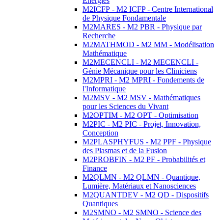
Energies
M2ICFP - M2 ICFP - Centre International
de Physique Fondamentale
M2MARES - M2 PBR - Physique par
Recherche
M2MATHMOD - M2 MM - Modélisation
Mathématique
M2MECENCLI - M2 MECENCLI -
Génie Mécanique pour les Cliniciens
M2MPRI - M2 MPRI - Fondements de
l'Informatique
M2MSV - M2 MSV - Mathématiques
pour les Sciences du Vivant
M2OPTIM - M2 OPT - Optimisation
M2PIC - M2 PIC - Projet, Innovation,
Conception
M2PLASPHYFUS - M2 PPF - Physique
des Plasmas et de la Fusion
M2PROBFIN - M2 PF - Probabilités et
Finance
M2QLMN - M2 QLMN - Quantique,
Lumière, Matériaux et Nanosciences
M2QUANTDEV - M2 QD - Dispositifs
Quantiques
M2SMNO - M2 SMNO - Science des