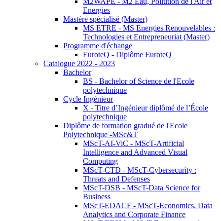
M2WAPE - M2 Eau, Pollution de l'Air et
Energies
Mastère spécialisé (Master)
MS ETRE - MS Energies Renouvelables :
Technologies et Entrepreneuriat (Master)
Programme d'échange
EuroteQ - Diplôme EuroteQ
Catalogue 2022 - 2023
Bachelor
BS - Bachelor of Science de l'Ecole
polytechnique
Cycle Ingénieur
X - Titre d’Ingénieur diplômé de l’École
polytechnique
Diplôme de formation gradué de l'Ecole
Polytechnique -MSc&T
MScT-AI-ViC - MScT-Artificial
Intelligence and Advanced Visual
Computing
MScT-CTD - MScT-Cybersecurity :
Threats and Defenses
MScT-DSB - MScT-Data Science for
Business
MScT-EDACF - MScT-Economics, Data
Analytics and Corporate Finance