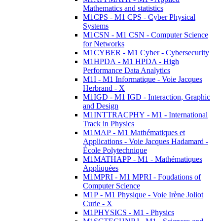
Mathematics and statistics
M1CPS - M1 CPS - Cyber Physical
Systems
M1CSN - M1 CSN - Computer Science
for Networks
M1CYBER - M1 Cyber - Cybersecurity
M1HPDA - M1 HPDA - High
Performance Data Analytics
M1I - M1 Informatique - Voie Jacques
Herbrand - X
M1IGD - M1 IGD - Interaction, Graphic
and Design
M1INTTRACPHY - M1 - International
Track in Physics
M1MAP - M1 Mathématiques et
Applications - Voie Jacques Hadamard -
École Polytechnique
M1MATHAPP - M1 - Mathématiques
Appliquées
M1MPRI - M1 MPRI - Foudations of
Computer Science
M1P - M1 Physique - Voie Irène Joliot
Curie - X
M1PHYSICS - M1 - Physics