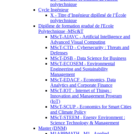
polytechnique
Cycle Ingénieur
X - Titre d’Ingénieur diplômé de l’École
polytechnique
Diplôme de formation gradué de l'Ecole
Polytechnique -MSc&T
MScT-AIAVC - Artificial Intelligence and
Advanced Visual Computing
MScT-CTD - Cybersecurity : Threats and
Defenses
MScT-DSB - Data Science for Business
MScT-ECOSEM - Environmental
Engineering and Sustainability
Management
MScT-EDACF - Economics, Data
Analytics and Corporate Finance
MScT-IOT - Internet of Things :
Innovation and Management Program
(IoT)
MScT-SCUP - Economics for Smart Cities
and Climate Policy
MScT-STEEM - Energy Environment :
Science Technology & Management
Master (DNM)
M1APPMATH - M1 - Applied