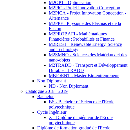
M2OPT - Optimisation
M2PIC - Projet Innovation Conception
M2PICA - Projet Innovation Conception -
Alternance
M2PPF - Physique des Plasmas et de la
Fusion
M2PROBAFI - Mathématiques
Financières : Probabilités et Finance
M2REST - Renewable Energy, Science
and Technology
M2SMNO - Sciences des Matériaux et des
nano-objets
M2TRADD - Transport et Développement
Durable - TRADD
MBIOENT - Master Bio-entrepreneur
Non Diplomant
ND - Non Diplomant
Catalogue 2018 - 2019
Bachelor
BS - Bachelor of Science de l'Ecole
polytechnique
Cycle Ingénieur
X - Diplôme d'ingénieur de l'Ecole
polytechnique
Diplôme de formation gradué de l'Ecole