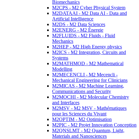
Biomechanics
M2CPS - M2 Cyber Physical System
M2DATAAI - M2 Data AI - Data and
Artificial Intelligence
M2DS - M2 Data Sciences
M2ENERG - M2 Énergie
M2FLUIDS - M2 Fluids - Fluid
Mechanics
M2HEP - M2 High Energy physics
M2ICS - M2 Integration, Circuits and
Systems
M2MATHMOD - M2 Mathematical
Modelling
M2MECENCLI - M2 Mecencli -
Mechanical Engineering for Clinicians
M2MICAS - M2 Machine Learning,
Communications and Security
M2MOCHI - M2 Molecular Chemistry
and Interfaces
M2MSV - M2 MSV - Mathématiques
pour les Sciences du Vivant
M2OPTIM - M2 Optimisation
M2PIC - M2 Projet Innovation Conception
M2QNSLMT - M2 Quantum, Light,
Materials and Nanosciences