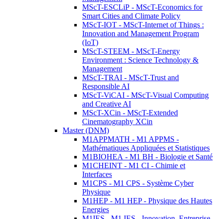
MScT-ESCLiP - MScT-Economics for
Smart Cities and Climate Policy
MScT-IOT - MScT-Internet of Things :
Innovation and Management Program
(IoT)
MScT-STEEM - MScT-Energy
Environment : Science Technology &
Management
MScT-TRAI - MScT-Trust and
Responsible AI
MScT-ViCAI - MScT-Visual Computing
and Creative AI
MScT-XCin - MScT-Extended
Cinematography XCin
Master (DNM)
M1APPMATH - M1 APPMS -
Mathématiques Appliquées et Statistiques
M1BIOHEA - M1 BH - Biologie et Santé
M1CHEINT - M1 CI - Chimie et
Interfaces
M1CPS - M1 CPS - Système Cyber
Physique
M1HEP - M1 HEP - Physique des Hautes
Energies
M1IES - M1 IES - Innovation, Entreprise