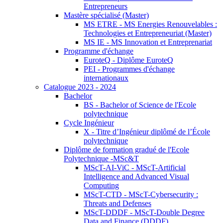
Entrepreneurs
Mastère spécialisé (Master)
MS ETRE - MS Energies Renouvelables :
Technologies et Entrepreneuriat (Master)
MS IE - MS Innovation et Entreprenariat
Programme d'échange
EuroteQ - Diplôme EuroteQ
PEI - Programmes d'échange
internationaux
Catalogue 2023 - 2024
Bachelor
BS - Bachelor of Science de l'Ecole
polytechnique
Cycle Ingénieur
X - Titre d’Ingénieur diplômé de l’École
polytechnique
Diplôme de formation gradué de l'Ecole
Polytechnique -MSc&T
MScT-AI-ViC - MScT-Artificial
Intelligence and Advanced Visual
Computing
MScT-CTD - MScT-Cybersecurity :
Threats and Defenses
MScT-DDDF - MScT-Double Degree
Data and Finance (DDDF)