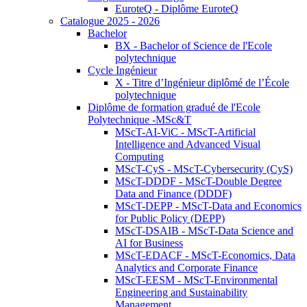
EuroteQ - Diplôme EuroteQ
Catalogue 2025 - 2026
Bachelor
BX - Bachelor of Science de l'Ecole
polytechnique
Cycle Ingénieur
X - Titre d’Ingénieur diplômé de l’École
polytechnique
Diplôme de formation gradué de l'Ecole
Polytechnique -MSc&T
MScT-AI-ViC - MScT-Artificial
Intelligence and Advanced Visual
Computing
MScT-CyS - MScT-Cybersecurity (CyS)
MScT-DDDF - MScT-Double Degree
Data and Finance (DDDF)
MScT-DEPP - MScT-Data and Economics
for Public Policy (DEPP)
MScT-DSAIB - MScT-Data Science and
AI for Business
MScT-EDACF - MScT-Economics, Data
Analytics and Corporate Finance
MScT-EESM - MScT-Environmental
Engineering and Sustainability
Management