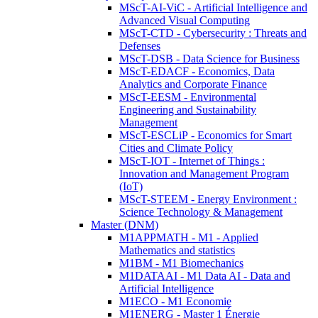
MScT-AI-ViC - Artificial Intelligence and
Advanced Visual Computing
MScT-CTD - Cybersecurity : Threats and
Defenses
MScT-DSB - Data Science for Business
MScT-EDACF - Economics, Data
Analytics and Corporate Finance
MScT-EESM - Environmental
Engineering and Sustainability
Management
MScT-ESCLiP - Economics for Smart
Cities and Climate Policy
MScT-IOT - Internet of Things :
Innovation and Management Program
(IoT)
MScT-STEEM - Energy Environment :
Science Technology & Management
Master (DNM)
M1APPMATH - M1 - Applied
Mathematics and statistics
M1BM - M1 Biomechanics
M1DATAAI - M1 Data AI - Data and
Artificial Intelligence
M1ECO - M1 Economie
M1ENERG - Master 1 Énergie