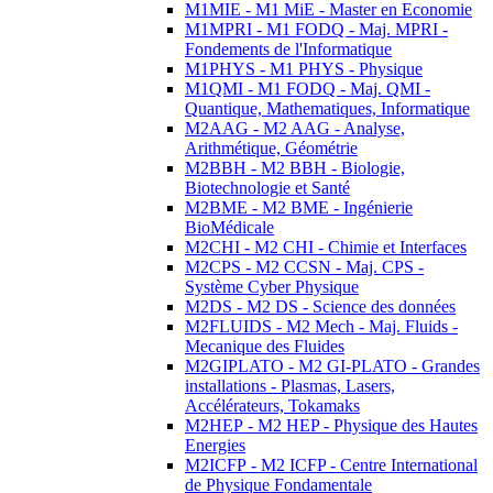
M1MIE - M1 MiE - Master en Economie
M1MPRI - M1 FODQ - Maj. MPRI -
Fondements de l'Informatique
M1PHYS - M1 PHYS - Physique
M1QMI - M1 FODQ - Maj. QMI -
Quantique, Mathematiques, Informatique
M2AAG - M2 AAG - Analyse,
Arithmétique, Géométrie
M2BBH - M2 BBH - Biologie,
Biotechnologie et Santé
M2BME - M2 BME - Ingénierie
BioMédicale
M2CHI - M2 CHI - Chimie et Interfaces
M2CPS - M2 CCSN - Maj. CPS -
Système Cyber Physique
M2DS - M2 DS - Science des données
M2FLUIDS - M2 Mech - Maj. Fluids -
Mecanique des Fluides
M2GIPLATO - M2 GI-PLATO - Grandes
installations - Plasmas, Lasers,
Accélérateurs, Tokamaks
M2HEP - M2 HEP - Physique des Hautes
Energies
M2ICFP - M2 ICFP - Centre International
de Physique Fondamentale