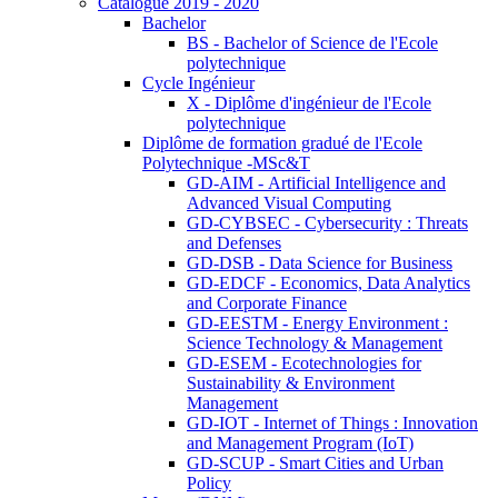
Catalogue 2019 - 2020
Bachelor
BS - Bachelor of Science de l'Ecole
polytechnique
Cycle Ingénieur
X - Diplôme d'ingénieur de l'Ecole
polytechnique
Diplôme de formation gradué de l'Ecole
Polytechnique -MSc&T
GD-AIM - Artificial Intelligence and
Advanced Visual Computing
GD-CYBSEC - Cybersecurity : Threats
and Defenses
GD-DSB - Data Science for Business
GD-EDCF - Economics, Data Analytics
and Corporate Finance
GD-EESTM - Energy Environment :
Science Technology & Management
GD-ESEM - Ecotechnologies for
Sustainability & Environment
Management
GD-IOT - Internet of Things : Innovation
and Management Program (IoT)
GD-SCUP - Smart Cities and Urban
Policy