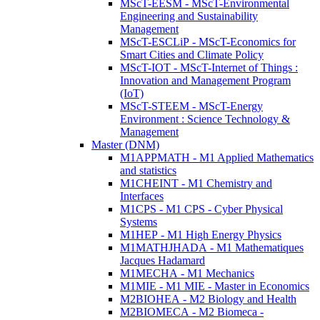
MScT-EESM - MScT-Environmental
Engineering and Sustainability
Management
MScT-ESCLiP - MScT-Economics for
Smart Cities and Climate Policy
MScT-IOT - MScT-Internet of Things :
Innovation and Management Program
(IoT)
MScT-STEEM - MScT-Energy
Environment : Science Technology &
Management
Master (DNM)
M1APPMATH - M1 Applied Mathematics
and statistics
M1CHEINT - M1 Chemistry and
Interfaces
M1CPS - M1 CPS - Cyber Physical
Systems
M1HEP - M1 High Energy Physics
M1MATHJHADA - M1 Mathematiques
Jacques Hadamard
M1MECHA - M1 Mechanics
M1MIE - M1 MIE - Master in Economics
M2BIOHEA - M2 Biology and Health
M2BIOMECA - M2 Biomeca -