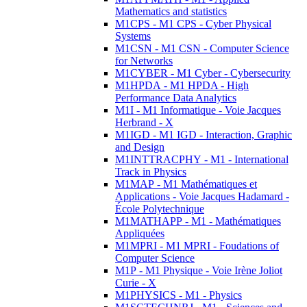
Mathematics and statistics
M1CPS - M1 CPS - Cyber Physical
Systems
M1CSN - M1 CSN - Computer Science
for Networks
M1CYBER - M1 Cyber - Cybersecurity
M1HPDA - M1 HPDA - High
Performance Data Analytics
M1I - M1 Informatique - Voie Jacques
Herbrand - X
M1IGD - M1 IGD - Interaction, Graphic
and Design
M1INTTRACPHY - M1 - International
Track in Physics
M1MAP - M1 Mathématiques et
Applications - Voie Jacques Hadamard -
École Polytechnique
M1MATHAPP - M1 - Mathématiques
Appliquées
M1MPRI - M1 MPRI - Foudations of
Computer Science
M1P - M1 Physique - Voie Irène Joliot
Curie - X
M1PHYSICS - M1 - Physics