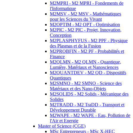
M2MPRI - M2 MPRI - Fondements de
l'Informatique
M2MSV - M2 MSV - Mathématiques
pour les Sciences du Vivant
M2OPTIM - M2 OPT - Optimisation
M2PIC - M2 PIC - Projet, Innovation,
Conception
M2PLASPHYFUS - M2 PPF - Physique
des Plasmas et de la Fusion
M2PROBFIN - M2 PF - Probabilités et
Finance
M2QLMN - M2 QLMN - Quantique,
Lumière, Matériaux et Nanosciences
M2QUANTDEV - M2 QD - Dispositifs
Quantiques
M2SMNO - M2 SMNO - Science des
Matériaux et des Nano-Objets
M2SOLIDS - M2 Solids - Mécanique des
Solides
M2TRADD - M2 TraDD - Transport et
Développement Durable
M2WAPE - M2 WAPE - Eau, Pollution de
l'Air et Energie
Master of Science (CGE)
MSc Entrepreneurs - MSc X-HEC