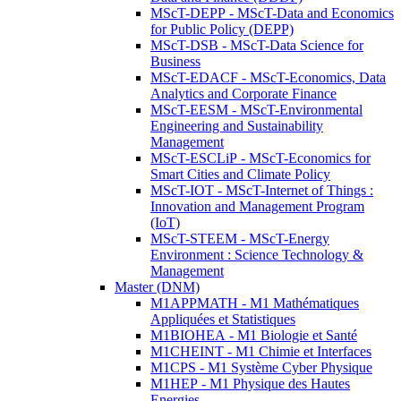
MScT-DEPP - MScT-Data and Economics
for Public Policy (DEPP)
MScT-DSB - MScT-Data Science for
Business
MScT-EDACF - MScT-Economics, Data
Analytics and Corporate Finance
MScT-EESM - MScT-Environmental
Engineering and Sustainability
Management
MScT-ESCLiP - MScT-Economics for
Smart Cities and Climate Policy
MScT-IOT - MScT-Internet of Things :
Innovation and Management Program
(IoT)
MScT-STEEM - MScT-Energy
Environment : Science Technology &
Management
Master (DNM)
M1APPMATH - M1 Mathématiques
Appliquées et Statistiques
M1BIOHEA - M1 Biologie et Santé
M1CHEINT - M1 Chimie et Interfaces
M1CPS - M1 Système Cyber Physique
M1HEP - M1 Physique des Hautes
Energies