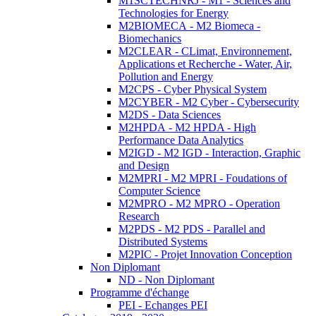
M1SCTECHNRJ - M1 - Sciences and
Technologies for Energy
M2BIOMECA - M2 Biomeca -
Biomechanics
M2CLEAR - CLimat, Environnement,
Applications et Recherche - Water, Air,
Pollution and Energy
M2CPS - Cyber Physical System
M2CYBER - M2 Cyber - Cybersecurity
M2DS - Data Sciences
M2HPDA - M2 HPDA - High
Performance Data Analytics
M2IGD - M2 IGD - Interaction, Graphic
and Design
M2MPRI - M2 MPRI - Foudations of
Computer Science
M2MPRO - M2 MPRO - Operation
Research
M2PDS - M2 PDS - Parallel and
Distributed Systems
M2PIC - Projet Innovation Conception
Non Diplomant
ND - Non Diplomant
Programme d'échange
PEI - Echanges PEI