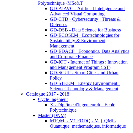
Polytechnique -MSc&T
GD-AIAVC - Artificial Intelligence and
Advanced Visual Computing
GD-CTD - Cybersecurity : Threats &
Defenses
GD-DSB - Data Science for Business
GD-ECOSEM - Ecotechnologies for
Sustainability & Environment
Management
GD-EDACF - Economics, Data Analytics
and Corporate Finance
GD-IOT - Internet of Things : Innovation
and Management Program (IoT)
GD-SCUP - Smart Cities and Urban
Policy
GD-STEEM - Energy Environment :
Science Technology & Management
Catalogue 2017 - 2018
Cycle Ingénieur
X - Diplôme d'ingénieur de l'Ecole
Polytechnique
Master (DNM)
M1QMI - M1 FODQ - Maj. QMI -
Quantique, mathematiques, informatique