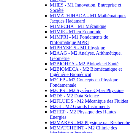
M1IES - M1 Innovation, Entreprise et
Société
M1MATHJHADA - M1 Mathématiques
Jacques Hadamard
M1MECHA - M1 Mécanique
M1MIE - M1 en Economie
M1MPRI - M1 Fondements de
l'Informatique MPRI
M1PHYSICS - M1 Physique
M2AAG - M2 Analyse, Arithmétique,
Géométrie
M2BIOHEA - M2 Biologie et Santé
M2BIOMECA - M2 Biomécanique et
Ingéniérie Biomédical
M2CFP - M2 Concepts en Physique
Fondamentale
M2CPS - M2 Système Cyber Physique
M2DS - M2 Data Science
M2FLUIDS - M2 Mécanique des Fluides
M2GI - M2 Grands Instruments
M2HEP - M2 Physique des Hautes
Energies
M2MARES - M2 Physique par Recherche
M2MATCHEINT - M2 Chimie des