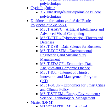
polytechnique
Cycle Ingénieur
X - Titre d’Ingénieur diplômé de l’École
polytechnique
Diplôme de formation gradué de l'Ecole
Polytechnique -MSc&T
MScT-AIAVC - Artificial Intelligence and
Advanced Visual Computing
MScT-CTD - Cybersecurity : Threats and
Defenses
MScT-DSB - Data Science for Business
MScT-ECOSEM - Environmental
Engineering and Sustainability
Management
MScT-EDACF - Economics, Data
Analytics and Corporate Finance
MScT-IOT - Internet of Things :
Innovation and Management Program
(IoT)
MScT-SCUP - Economics for Smart Cities
and Climate Policy
MScT-STEEM - Energy Environment :
Science Technology & Management
Master (DNM)
M1APPMATH - M1 - Applied