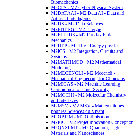
Biomechanics
M2CPS - M2 Cyber Physical System
M2DATAAI - M2 Data AI - Data and
Artificial Intelligence
M2DS - M2 Data Sciences
M2ENERG - M2 Énergie
M2FLUIDS - M2 Fluids - Fluid
Mechanics
M2HEP - M2 High Energy physics
M2ICS - M2 Integration, Circuits and
Systems
M2MATHMOD - M2 Mathematical
Modelling
M2MECENCLI - M2 Mecencli -
Mechanical Engineering for Clinicians
M2MICAS - M2 Machine Learning,
Communications and Security
M2MOCHI - M2 Molecular Chemistry
and Interfaces
M2MSV - M2 MSV - Mathématiques
pour les Sciences du Vivant
M2OPTIM - M2 Optimisation
M2PIC - M2 Projet Innovation Conception
M2QNSLMT - M2 Quantum, Light,
Materials and Nanosciences