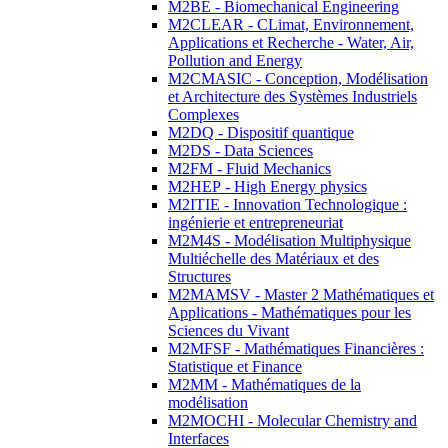
M2BE - Biomechanical Engineering
M2CLEAR - CLimat, Environnement,
Applications et Recherche - Water, Air,
Pollution and Energy
M2CMASIC - Conception, Modélisation
et Architecture des Systèmes Industriels
Complexes
M2DQ - Dispositif quantique
M2DS - Data Sciences
M2FM - Fluid Mechanics
M2HEP - High Energy physics
M2ITIE - Innovation Technologique :
ingénierie et entrepreneuriat
M2M4S - Modélisation Multiphysique
Multiéchelle des Matériaux et des
Structures
M2MAMSV - Master 2 Mathématiques et
Applications - Mathématiques pour les
Sciences du Vivant
M2MFSF - Mathématiques Financières :
Statistique et Finance
M2MM - Mathématiques de la
modélisation
M2MOCHI - Molecular Chemistry and
Interfaces