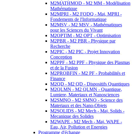
M2MATHMOD - M2 MM - Modélisation
Mathématique
M2MPRI - M2 FODQ - Maj. MPRI -
Fondements de l'Informatique
M2MSV - M2 MSV - Mathématiques
pour les Sciences du Vivant
M2OPTIM - M2 OPT - Optimisation
M2PBR - M2 PBR - Physique par
Recherche
M2PIC - M2 PIC - Projet Innovation
Conception
M2PPF - M2 PPF - Physique des Plasmas
et de la Fusion
M2PROBFIN - M2 PF - Probabilités et
Finance
M2QD - M2 QD - Dispositifs Quantiques
M2QLMN - M2 QLMN - Quantique,
Lumiere, Materiaux et Nanosciences
M2SMNO - M2 SMNO - Science des
Materiaux et des Nano-Objets
M2SOLIDS - M2 Mech - Maj. Solids -
Mecanique des Solides
M2WAPE - M2 Mech - Maj. WAPE -
Eau, Air, Pollution et Energies
Programme d'échange