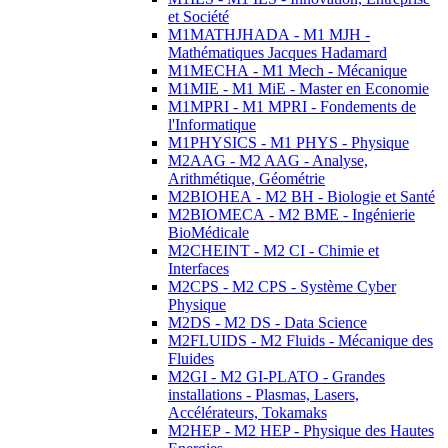
et Société
M1MATHJHADA - M1 MJH -
Mathématiques Jacques Hadamard
M1MECHA - M1 Mech - Mécanique
M1MIE - M1 MiE - Master en Economie
M1MPRI - M1 MPRI - Fondements de
l'Informatique
M1PHYSICS - M1 PHYS - Physique
M2AAG - M2 AAG - Analyse,
Arithmétique, Géométrie
M2BIOHEA - M2 BH - Biologie et Santé
M2BIOMECA - M2 BME - Ingénierie
BioMédicale
M2CHEINT - M2 CI - Chimie et
Interfaces
M2CPS - M2 CPS - Système Cyber
Physique
M2DS - M2 DS - Data Science
M2FLUIDS - M2 Fluids - Mécanique des
Fluides
M2GI - M2 GI-PLATO - Grandes
installations - Plasmas, Lasers,
Accélérateurs, Tokamaks
M2HEP - M2 HEP - Physique des Hautes