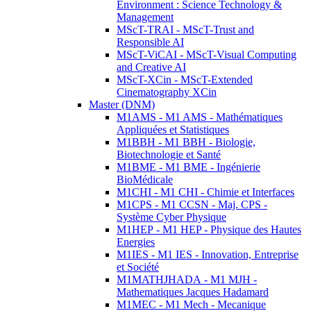
Environment : Science Technology &
Management
MScT-TRAI - MScT-Trust and
Responsible AI
MScT-ViCAI - MScT-Visual Computing
and Creative AI
MScT-XCin - MScT-Extended
Cinematography XCin
Master (DNM)
M1AMS - M1 AMS - Mathématiques
Appliquées et Statistiques
M1BBH - M1 BBH - Biologie,
Biotechnologie et Santé
M1BME - M1 BME - Ingénierie
BioMédicale
M1CHI - M1 CHI - Chimie et Interfaces
M1CPS - M1 CCSN - Maj. CPS -
Système Cyber Physique
M1HEP - M1 HEP - Physique des Hautes
Energies
M1IES - M1 IES - Innovation, Entreprise
et Société
M1MATHJHADA - M1 MJH -
Mathematiques Jacques Hadamard
M1MEC - M1 Mech - Mecanique