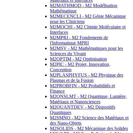
Matériaux et Interfaces
M2MATHMOD - M2 Modélisation
Mathématique
M2MECENCLI - M2 Génie Mécanique
pour les Cliniciens
M2MOCHI - M2 Chimie Moléculaire et
Interfaces
M2MPRI - M2 Fondements de
l'Informatique MPRI
M2MSV - M2 Mathématiques pour les
Sciences du Vivant
M2OPTIM - M2 Optimisation
M2PIC - M2 Projet, Innovation,
Conception
M2PLASPHYFUS - M2 Physique des
Plasmas et de la Fusion
M2PROBFIN - M2 Probabilités et
Finance
M2QNSLMT - M2 Quantique, Lumière,
Matériaux et Nanosciences
M2QUANTDEV - M2 Dispositifs
Quantiques
M2SMNO - M2 Science des Matériaux et
des Nano-Objets
M2SOLIDS - M2 Mécanique des Solides