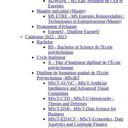
M2WAPE - M2 Eau, Pollution de l'Air et
Energies
Mastère spécialisé (Master)
MS ETRE - MS Energies Renouvelables :
Technologies et Entrepreneuriat (Master)
Programme d'échange
EuroteQ - Diplôme EuroteQ
Catalogue 2022 - 2023
Bachelor
BS - Bachelor of Science de l'Ecole
polytechnique
Cycle Ingénieur
X - Titre d’Ingénieur diplômé de l’École
polytechnique
Diplôme de formation gradué de l'Ecole
Polytechnique -MSc&T
MScT-AI-ViC - MScT-Artificial
Intelligence and Advanced Visual
Computing
MScT-CTD - MScT-Cybersecurity :
Threats and Defenses
MScT-DSB - MScT-Data Science for
Business
MScT-EDACF - MScT-Economics, Data
Analytics and Corporate Finance