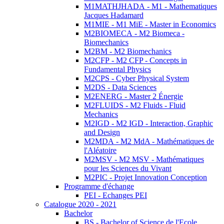
M1MATHJHADA - M1 - Mathematiques
Jacques Hadamard
M1MIE - M1 MiE - Master in Economics
M2BIOMECA - M2 Biomeca -
Biomechanics
M2BM - M2 Biomechanics
M2CFP - M2 CFP - Concepts in
Fundamental Physics
M2CPS - Cyber Physical System
M2DS - Data Sciences
M2ENERG - Master 2 Énergie
M2FLUIDS - M2 Fluids - Fluid
Mechanics
M2IGD - M2 IGD - Interaction, Graphic
and Design
M2MDA - M2 MdA - Mathématiques de
l'Aléatoire
M2MSV - M2 MSV - Mathématiques
pour les Sciences du Vivant
M2PIC - Projet Innovation Conception
Programme d'échange
PEI - Echanges PEI
Catalogue 2020 - 2021
Bachelor
BS - Bachelor of Science de l'Ecole