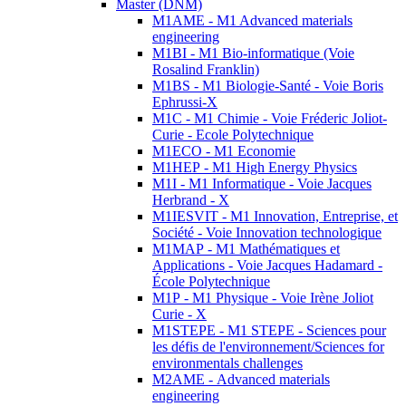
Master (DNM)
M1AME - M1 Advanced materials
engineering
M1BI - M1 Bio-informatique (Voie
Rosalind Franklin)
M1BS - M1 Biologie-Santé - Voie Boris
Ephrussi-X
M1C - M1 Chimie - Voie Fréderic Joliot-
Curie - Ecole Polytechnique
M1ECO - M1 Economie
M1HEP - M1 High Energy Physics
M1I - M1 Informatique - Voie Jacques
Herbrand - X
M1IESVIT - M1 Innovation, Entreprise, et
Société - Voie Innovation technologique
M1MAP - M1 Mathématiques et
Applications - Voie Jacques Hadamard -
École Polytechnique
M1P - M1 Physique - Voie Irène Joliot
Curie - X
M1STEPE - M1 STEPE - Sciences pour
les défis de l'environnement/Sciences for
environmentals challenges
M2AME - Advanced materials
engineering