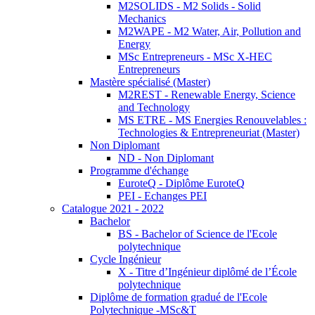
M2SOLIDS - M2 Solids - Solid
Mechanics
M2WAPE - M2 Water, Air, Pollution and
Energy
MSc Entrepreneurs - MSc X-HEC
Entrepreneurs
Mastère spécialisé (Master)
M2REST - Renewable Energy, Science
and Technology
MS ETRE - MS Energies Renouvelables :
Technologies & Entrepreneuriat (Master)
Non Diplomant
ND - Non Diplomant
Programme d'échange
EuroteQ - Diplôme EuroteQ
PEI - Echanges PEI
Catalogue 2021 - 2022
Bachelor
BS - Bachelor of Science de l'Ecole
polytechnique
Cycle Ingénieur
X - Titre d’Ingénieur diplômé de l’École
polytechnique
Diplôme de formation gradué de l'Ecole
Polytechnique -MSc&T