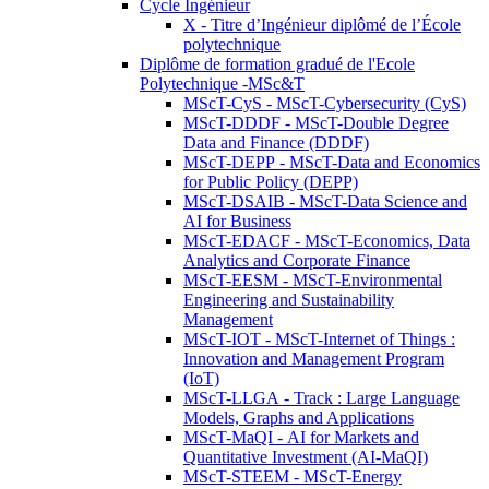
Cycle Ingénieur
X - Titre d’Ingénieur diplômé de l’École
polytechnique
Diplôme de formation gradué de l'Ecole
Polytechnique -MSc&T
MScT-CyS - MScT-Cybersecurity (CyS)
MScT-DDDF - MScT-Double Degree
Data and Finance (DDDF)
MScT-DEPP - MScT-Data and Economics
for Public Policy (DEPP)
MScT-DSAIB - MScT-Data Science and
AI for Business
MScT-EDACF - MScT-Economics, Data
Analytics and Corporate Finance
MScT-EESM - MScT-Environmental
Engineering and Sustainability
Management
MScT-IOT - MScT-Internet of Things :
Innovation and Management Program
(IoT)
MScT-LLGA - Track : Large Language
Models, Graphs and Applications
MScT-MaQI - AI for Markets and
Quantitative Investment (AI-MaQI)
MScT-STEEM - MScT-Energy