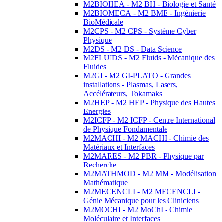
M2BIOHEA - M2 BH - Biologie et Santé
M2BIOMECA - M2 BME - Ingénierie
BioMédicale
M2CPS - M2 CPS - Système Cyber
Physique
M2DS - M2 DS - Data Science
M2FLUIDS - M2 Fluids - Mécanique des
Fluides
M2GI - M2 GI-PLATO - Grandes
installations - Plasmas, Lasers,
Accélérateurs, Tokamaks
M2HEP - M2 HEP - Physique des Hautes
Energies
M2ICFP - M2 ICFP - Centre International
de Physique Fondamentale
M2MACHI - M2 MACHI - Chimie des
Matériaux et Interfaces
M2MARES - M2 PBR - Physique par
Recherche
M2MATHMOD - M2 MM - Modélisation
Mathématique
M2MECENCLI - M2 MECENCLI -
Génie Mécanique pour les Cliniciens
M2MOCHI - M2 MoChI - Chimie
Moléculaire et Interfaces