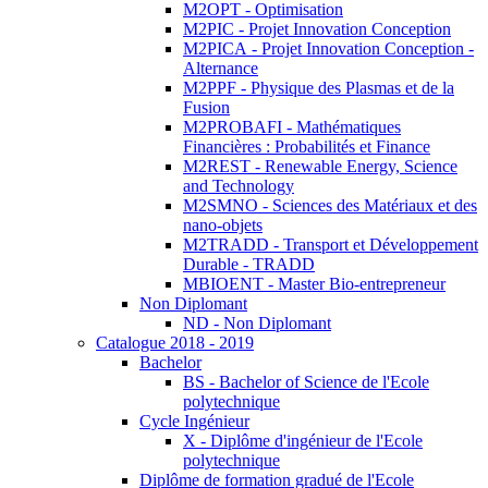
M2OPT - Optimisation
M2PIC - Projet Innovation Conception
M2PICA - Projet Innovation Conception -
Alternance
M2PPF - Physique des Plasmas et de la
Fusion
M2PROBAFI - Mathématiques
Financières : Probabilités et Finance
M2REST - Renewable Energy, Science
and Technology
M2SMNO - Sciences des Matériaux et des
nano-objets
M2TRADD - Transport et Développement
Durable - TRADD
MBIOENT - Master Bio-entrepreneur
Non Diplomant
ND - Non Diplomant
Catalogue 2018 - 2019
Bachelor
BS - Bachelor of Science de l'Ecole
polytechnique
Cycle Ingénieur
X - Diplôme d'ingénieur de l'Ecole
polytechnique
Diplôme de formation gradué de l'Ecole