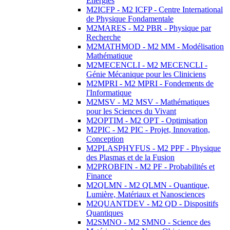
Energies
M2ICFP - M2 ICFP - Centre International
de Physique Fondamentale
M2MARES - M2 PBR - Physique par
Recherche
M2MATHMOD - M2 MM - Modélisation
Mathématique
M2MECENCLI - M2 MECENCLI -
Génie Mécanique pour les Cliniciens
M2MPRI - M2 MPRI - Fondements de
l'Informatique
M2MSV - M2 MSV - Mathématiques
pour les Sciences du Vivant
M2OPTIM - M2 OPT - Optimisation
M2PIC - M2 PIC - Projet, Innovation,
Conception
M2PLASPHYFUS - M2 PPF - Physique
des Plasmas et de la Fusion
M2PROBFIN - M2 PF - Probabilités et
Finance
M2QLMN - M2 QLMN - Quantique,
Lumière, Matériaux et Nanosciences
M2QUANTDEV - M2 QD - Dispositifs
Quantiques
M2SMNO - M2 SMNO - Science des