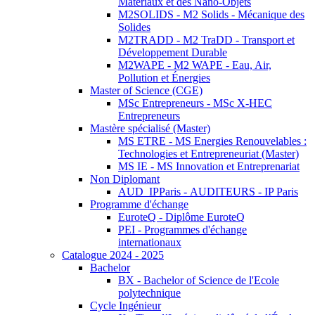
Matériaux et des Nano-Objets
M2SOLIDS - M2 Solids - Mécanique des
Solides
M2TRADD - M2 TraDD - Transport et
Développement Durable
M2WAPE - M2 WAPE - Eau, Air,
Pollution et Énergies
Master of Science (CGE)
MSc Entrepreneurs - MSc X-HEC
Entrepreneurs
Mastère spécialisé (Master)
MS ETRE - MS Energies Renouvelables :
Technologies et Entrepreneuriat (Master)
MS IE - MS Innovation et Entreprenariat
Non Diplomant
AUD_IPParis - AUDITEURS - IP Paris
Programme d'échange
EuroteQ - Diplôme EuroteQ
PEI - Programmes d'échange
internationaux
Catalogue 2024 - 2025
Bachelor
BX - Bachelor of Science de l'Ecole
polytechnique
Cycle Ingénieur