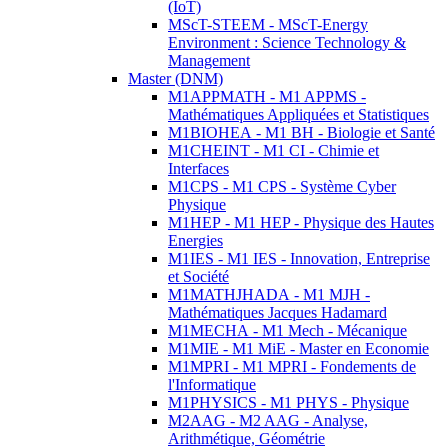
(IoT)
MScT-STEEM - MScT-Energy
Environment : Science Technology &
Management
Master (DNM)
M1APPMATH - M1 APPMS -
Mathématiques Appliquées et Statistiques
M1BIOHEA - M1 BH - Biologie et Santé
M1CHEINT - M1 CI - Chimie et
Interfaces
M1CPS - M1 CPS - Système Cyber
Physique
M1HEP - M1 HEP - Physique des Hautes
Energies
M1IES - M1 IES - Innovation, Entreprise
et Société
M1MATHJHADA - M1 MJH -
Mathématiques Jacques Hadamard
M1MECHA - M1 Mech - Mécanique
M1MIE - M1 MiE - Master en Economie
M1MPRI - M1 MPRI - Fondements de
l'Informatique
M1PHYSICS - M1 PHYS - Physique
M2AAG - M2 AAG - Analyse,
Arithmétique, Géométrie