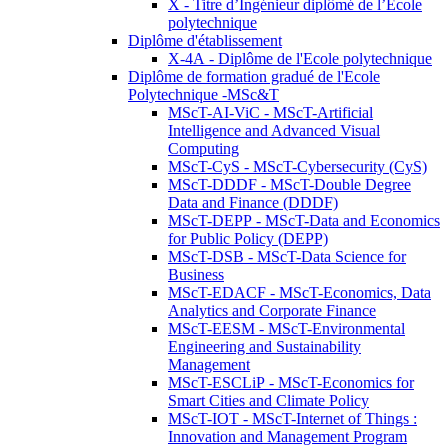
X - Titre d’Ingénieur diplômé de l’École
polytechnique
Diplôme d'établissement
X-4A - Diplôme de l'Ecole polytechnique
Diplôme de formation gradué de l'Ecole
Polytechnique -MSc&T
MScT-AI-ViC - MScT-Artificial
Intelligence and Advanced Visual
Computing
MScT-CyS - MScT-Cybersecurity (CyS)
MScT-DDDF - MScT-Double Degree
Data and Finance (DDDF)
MScT-DEPP - MScT-Data and Economics
for Public Policy (DEPP)
MScT-DSB - MScT-Data Science for
Business
MScT-EDACF - MScT-Economics, Data
Analytics and Corporate Finance
MScT-EESM - MScT-Environmental
Engineering and Sustainability
Management
MScT-ESCLiP - MScT-Economics for
Smart Cities and Climate Policy
MScT-IOT - MScT-Internet of Things :
Innovation and Management Program