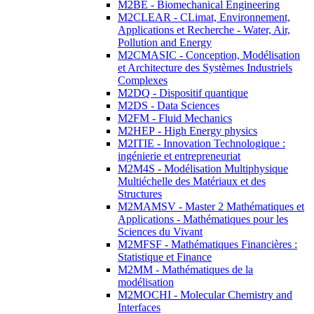
M2BE - Biomechanical Engineering
M2CLEAR - CLimat, Environnement,
Applications et Recherche - Water, Air,
Pollution and Energy
M2CMASIC - Conception, Modélisation
et Architecture des Systèmes Industriels
Complexes
M2DQ - Dispositif quantique
M2DS - Data Sciences
M2FM - Fluid Mechanics
M2HEP - High Energy physics
M2ITIE - Innovation Technologique :
ingénierie et entrepreneuriat
M2M4S - Modélisation Multiphysique
Multiéchelle des Matériaux et des
Structures
M2MAMSV - Master 2 Mathématiques et
Applications - Mathématiques pour les
Sciences du Vivant
M2MFSF - Mathématiques Financières :
Statistique et Finance
M2MM - Mathématiques de la
modélisation
M2MOCHI - Molecular Chemistry and
Interfaces