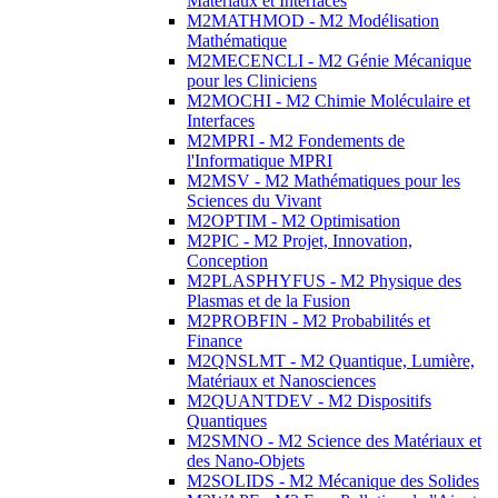
Matériaux et Interfaces
M2MATHMOD - M2 Modélisation
Mathématique
M2MECENCLI - M2 Génie Mécanique
pour les Cliniciens
M2MOCHI - M2 Chimie Moléculaire et
Interfaces
M2MPRI - M2 Fondements de
l'Informatique MPRI
M2MSV - M2 Mathématiques pour les
Sciences du Vivant
M2OPTIM - M2 Optimisation
M2PIC - M2 Projet, Innovation,
Conception
M2PLASPHYFUS - M2 Physique des
Plasmas et de la Fusion
M2PROBFIN - M2 Probabilités et
Finance
M2QNSLMT - M2 Quantique, Lumière,
Matériaux et Nanosciences
M2QUANTDEV - M2 Dispositifs
Quantiques
M2SMNO - M2 Science des Matériaux et
des Nano-Objets
M2SOLIDS - M2 Mécanique des Solides