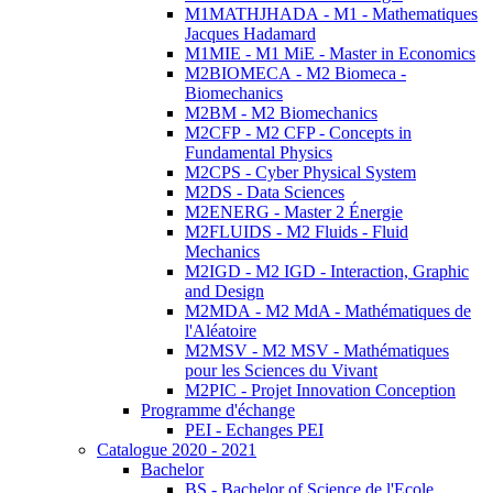
M1MATHJHADA - M1 - Mathematiques
Jacques Hadamard
M1MIE - M1 MiE - Master in Economics
M2BIOMECA - M2 Biomeca -
Biomechanics
M2BM - M2 Biomechanics
M2CFP - M2 CFP - Concepts in
Fundamental Physics
M2CPS - Cyber Physical System
M2DS - Data Sciences
M2ENERG - Master 2 Énergie
M2FLUIDS - M2 Fluids - Fluid
Mechanics
M2IGD - M2 IGD - Interaction, Graphic
and Design
M2MDA - M2 MdA - Mathématiques de
l'Aléatoire
M2MSV - M2 MSV - Mathématiques
pour les Sciences du Vivant
M2PIC - Projet Innovation Conception
Programme d'échange
PEI - Echanges PEI
Catalogue 2020 - 2021
Bachelor
BS - Bachelor of Science de l'Ecole