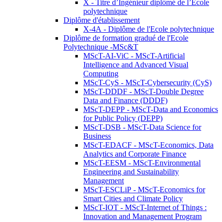
X - Titre d’Ingénieur diplômé de l’École
polytechnique
Diplôme d'établissement
X-4A - Diplôme de l'Ecole polytechnique
Diplôme de formation gradué de l'Ecole
Polytechnique -MSc&T
MScT-AI-ViC - MScT-Artificial
Intelligence and Advanced Visual
Computing
MScT-CyS - MScT-Cybersecurity (CyS)
MScT-DDDF - MScT-Double Degree
Data and Finance (DDDF)
MScT-DEPP - MScT-Data and Economics
for Public Policy (DEPP)
MScT-DSB - MScT-Data Science for
Business
MScT-EDACF - MScT-Economics, Data
Analytics and Corporate Finance
MScT-EESM - MScT-Environmental
Engineering and Sustainability
Management
MScT-ESCLiP - MScT-Economics for
Smart Cities and Climate Policy
MScT-IOT - MScT-Internet of Things :
Innovation and Management Program