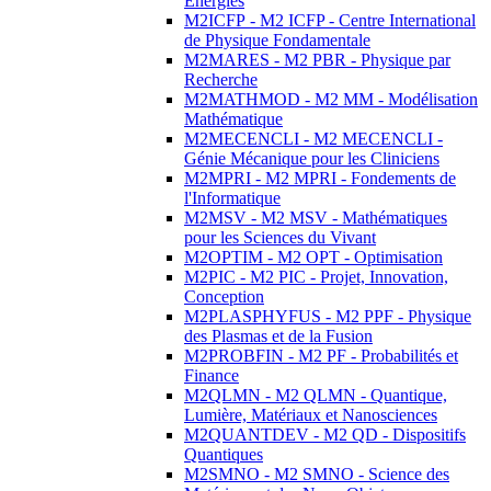
Energies
M2ICFP - M2 ICFP - Centre International
de Physique Fondamentale
M2MARES - M2 PBR - Physique par
Recherche
M2MATHMOD - M2 MM - Modélisation
Mathématique
M2MECENCLI - M2 MECENCLI -
Génie Mécanique pour les Cliniciens
M2MPRI - M2 MPRI - Fondements de
l'Informatique
M2MSV - M2 MSV - Mathématiques
pour les Sciences du Vivant
M2OPTIM - M2 OPT - Optimisation
M2PIC - M2 PIC - Projet, Innovation,
Conception
M2PLASPHYFUS - M2 PPF - Physique
des Plasmas et de la Fusion
M2PROBFIN - M2 PF - Probabilités et
Finance
M2QLMN - M2 QLMN - Quantique,
Lumière, Matériaux et Nanosciences
M2QUANTDEV - M2 QD - Dispositifs
Quantiques
M2SMNO - M2 SMNO - Science des