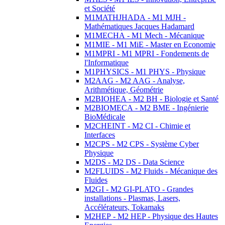
et Société
M1MATHJHADA - M1 MJH -
Mathématiques Jacques Hadamard
M1MECHA - M1 Mech - Mécanique
M1MIE - M1 MiE - Master en Economie
M1MPRI - M1 MPRI - Fondements de
l'Informatique
M1PHYSICS - M1 PHYS - Physique
M2AAG - M2 AAG - Analyse,
Arithmétique, Géométrie
M2BIOHEA - M2 BH - Biologie et Santé
M2BIOMECA - M2 BME - Ingénierie
BioMédicale
M2CHEINT - M2 CI - Chimie et
Interfaces
M2CPS - M2 CPS - Système Cyber
Physique
M2DS - M2 DS - Data Science
M2FLUIDS - M2 Fluids - Mécanique des
Fluides
M2GI - M2 GI-PLATO - Grandes
installations - Plasmas, Lasers,
Accélérateurs, Tokamaks
M2HEP - M2 HEP - Physique des Hautes