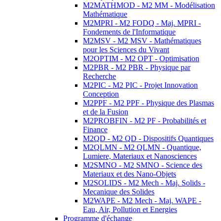
M2MATHMOD - M2 MM - Modélisation
Mathématique
M2MPRI - M2 FODQ - Maj. MPRI -
Fondements de l'Informatique
M2MSV - M2 MSV - Mathématiques
pour les Sciences du Vivant
M2OPTIM - M2 OPT - Optimisation
M2PBR - M2 PBR - Physique par
Recherche
M2PIC - M2 PIC - Projet Innovation
Conception
M2PPF - M2 PPF - Physique des Plasmas
et de la Fusion
M2PROBFIN - M2 PF - Probabilités et
Finance
M2QD - M2 QD - Dispositifs Quantiques
M2QLMN - M2 QLMN - Quantique,
Lumiere, Materiaux et Nanosciences
M2SMNO - M2 SMNO - Science des
Materiaux et des Nano-Objets
M2SOLIDS - M2 Mech - Maj. Solids -
Mecanique des Solides
M2WAPE - M2 Mech - Maj. WAPE -
Eau, Air, Pollution et Energies
Programme d'échange