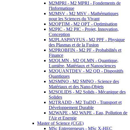
M2MPRI - M2 MPRI - Fondements de
l'Informatique
M2MSV - M2 MSV - Mathématiques
pour les Sciences du Vivant
M2OPTIM - M2 OPT - Optimisation
M2PIC - M2 PIC - Projet, Innovation,
Conception
M2PLASPHYFUS - M2 PPF - Physique
des Plasmas et de la Fusion
M2PROBFIN - M2 PF - Probabilités et
Finance
M2QLMN - M2 QLMN - Quantique,
Lumière, Matériaux et Nanosciences
M2QUANTDEV - M2 QD - Dispositifs
Quantiques
M2SMNO - M2 SMNO - Science des
Matériaux et des Nano-Objets
M2SOLIDS - M2 Solids - Mécanique des
Solides
M2TRADD - M2 TraDD - Transport et
Développement Durable
M2WAPE - M2 WAPE - Eau, Pollution de
l'Air et Energie
Master of Science (CGE)
MSc Entrepreneurs - MSc X-HEC