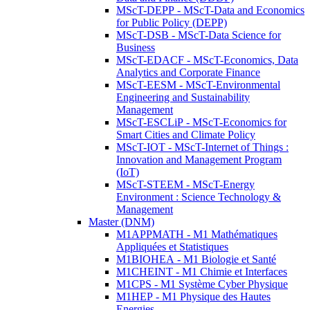
MScT-DEPP - MScT-Data and Economics
for Public Policy (DEPP)
MScT-DSB - MScT-Data Science for
Business
MScT-EDACF - MScT-Economics, Data
Analytics and Corporate Finance
MScT-EESM - MScT-Environmental
Engineering and Sustainability
Management
MScT-ESCLiP - MScT-Economics for
Smart Cities and Climate Policy
MScT-IOT - MScT-Internet of Things :
Innovation and Management Program
(IoT)
MScT-STEEM - MScT-Energy
Environment : Science Technology &
Management
Master (DNM)
M1APPMATH - M1 Mathématiques
Appliquées et Statistiques
M1BIOHEA - M1 Biologie et Santé
M1CHEINT - M1 Chimie et Interfaces
M1CPS - M1 Système Cyber Physique
M1HEP - M1 Physique des Hautes
Energies