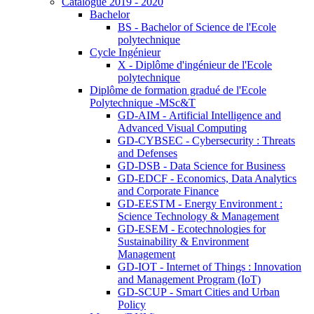
Catalogue 2019 - 2020
Bachelor
BS - Bachelor of Science de l'Ecole
polytechnique
Cycle Ingénieur
X - Diplôme d'ingénieur de l'Ecole
polytechnique
Diplôme de formation gradué de l'Ecole
Polytechnique -MSc&T
GD-AIM - Artificial Intelligence and
Advanced Visual Computing
GD-CYBSEC - Cybersecurity : Threats
and Defenses
GD-DSB - Data Science for Business
GD-EDCF - Economics, Data Analytics
and Corporate Finance
GD-EESTM - Energy Environment :
Science Technology & Management
GD-ESEM - Ecotechnologies for
Sustainability & Environment
Management
GD-IOT - Internet of Things : Innovation
and Management Program (IoT)
GD-SCUP - Smart Cities and Urban
Policy