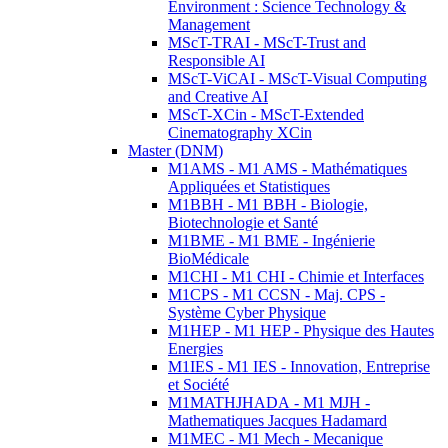
Environment : Science Technology &
Management
MScT-TRAI - MScT-Trust and
Responsible AI
MScT-ViCAI - MScT-Visual Computing
and Creative AI
MScT-XCin - MScT-Extended
Cinematography XCin
Master (DNM)
M1AMS - M1 AMS - Mathématiques
Appliquées et Statistiques
M1BBH - M1 BBH - Biologie,
Biotechnologie et Santé
M1BME - M1 BME - Ingénierie
BioMédicale
M1CHI - M1 CHI - Chimie et Interfaces
M1CPS - M1 CCSN - Maj. CPS -
Système Cyber Physique
M1HEP - M1 HEP - Physique des Hautes
Energies
M1IES - M1 IES - Innovation, Entreprise
et Société
M1MATHJHADA - M1 MJH -
Mathematiques Jacques Hadamard
M1MEC - M1 Mech - Mecanique