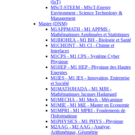
(IoT)
MScT-STEEM - MScT-Energy
Environment : Science Technology &
Management
Master (DNM)
M1APPMATH - M1 APPMS -
Mathématiques Appliquées et Statistiques
M1BIOHEA - M1 BH - Biologie et Santé
M1CHEINT - M1 CI - Chimie et
Interfaces
M1CPS - M1 CPS - Système Cyber
Physique
M1HEP - M1 HEP - Physique des Hautes
Energies
M1IES - M1 IES - Innovation, Entreprise
et Société
M1MATHJHADA - M1 MJH -
Mathématiques Jacques Hadamard
M1MECHA - M1 Mech - Mécanique
M1MIE - M1 MiE - Master en Economie
M1MPRI - M1 MPRI - Fondements de
l'Informatique
M1PHYSICS - M1 PHYS - Physique
M2AAG - M2 AAG - Analyse,
Arithmétique, Géométrie