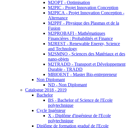
M2OPT - Optimisation
M2PIC - Projet Innovation Conception
M2PICA - Projet Innovation Conception -
Alternance
M2PPF - Physique des Plasmas et de la
Fusion
M2PROBAFI - Mathématiques
Financières : Probabilités et Finance
M2REST - Renewable Energy, Science
and Technology
M2SMNO - Sciences des Matériaux et des
nano-objets
M2TRADD - Transport et Développement
Durable - TRADD
MBIOENT - Master Bio-entrepreneur
Non Diplomant
ND - Non Diplomant
Catalogue 2018 - 2019
Bachelor
BS - Bachelor of Science de l'Ecole
polytechnique
Cycle Ingénieur
X - Diplôme d'ingénieur de l'Ecole
polytechnique
Diplôme de formation gradué de l'Ecole