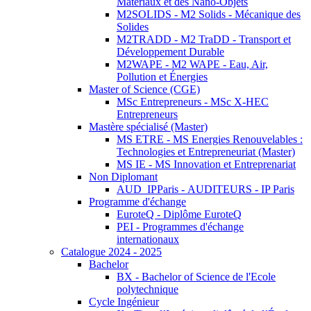
Matériaux et des Nano-Objets
M2SOLIDS - M2 Solids - Mécanique des
Solides
M2TRADD - M2 TraDD - Transport et
Développement Durable
M2WAPE - M2 WAPE - Eau, Air,
Pollution et Énergies
Master of Science (CGE)
MSc Entrepreneurs - MSc X-HEC
Entrepreneurs
Mastère spécialisé (Master)
MS ETRE - MS Energies Renouvelables :
Technologies et Entrepreneuriat (Master)
MS IE - MS Innovation et Entreprenariat
Non Diplomant
AUD_IPParis - AUDITEURS - IP Paris
Programme d'échange
EuroteQ - Diplôme EuroteQ
PEI - Programmes d'échange
internationaux
Catalogue 2024 - 2025
Bachelor
BX - Bachelor of Science de l'Ecole
polytechnique
Cycle Ingénieur