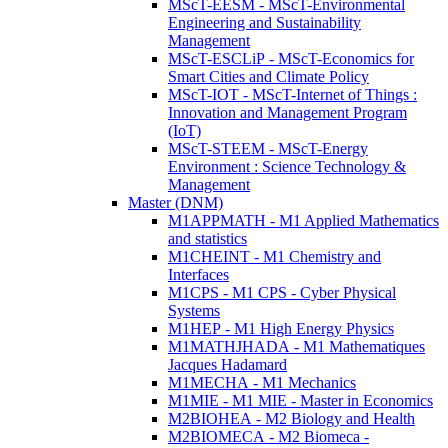
MScT-EESM - MScT-Environmental
Engineering and Sustainability
Management
MScT-ESCLiP - MScT-Economics for
Smart Cities and Climate Policy
MScT-IOT - MScT-Internet of Things :
Innovation and Management Program
(IoT)
MScT-STEEM - MScT-Energy
Environment : Science Technology &
Management
Master (DNM)
M1APPMATH - M1 Applied Mathematics
and statistics
M1CHEINT - M1 Chemistry and
Interfaces
M1CPS - M1 CPS - Cyber Physical
Systems
M1HEP - M1 High Energy Physics
M1MATHJHADA - M1 Mathematiques
Jacques Hadamard
M1MECHA - M1 Mechanics
M1MIE - M1 MIE - Master in Economics
M2BIOHEA - M2 Biology and Health
M2BIOMECA - M2 Biomeca -