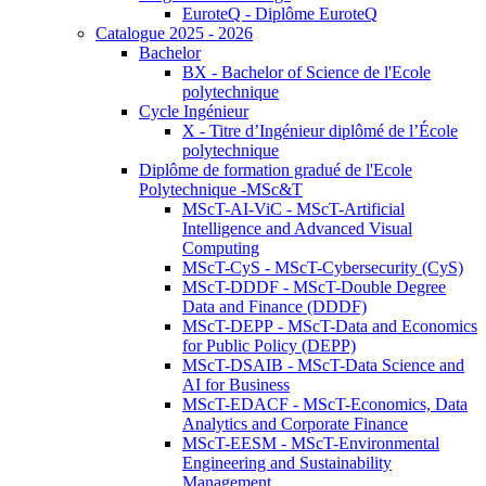
EuroteQ - Diplôme EuroteQ
Catalogue 2025 - 2026
Bachelor
BX - Bachelor of Science de l'Ecole
polytechnique
Cycle Ingénieur
X - Titre d’Ingénieur diplômé de l’École
polytechnique
Diplôme de formation gradué de l'Ecole
Polytechnique -MSc&T
MScT-AI-ViC - MScT-Artificial
Intelligence and Advanced Visual
Computing
MScT-CyS - MScT-Cybersecurity (CyS)
MScT-DDDF - MScT-Double Degree
Data and Finance (DDDF)
MScT-DEPP - MScT-Data and Economics
for Public Policy (DEPP)
MScT-DSAIB - MScT-Data Science and
AI for Business
MScT-EDACF - MScT-Economics, Data
Analytics and Corporate Finance
MScT-EESM - MScT-Environmental
Engineering and Sustainability
Management