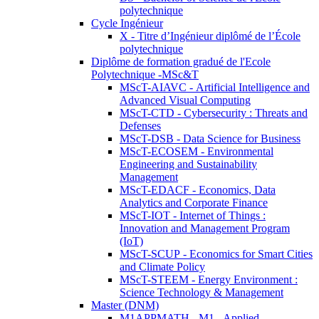
polytechnique
Cycle Ingénieur
X - Titre d’Ingénieur diplômé de l’École
polytechnique
Diplôme de formation gradué de l'Ecole
Polytechnique -MSc&T
MScT-AIAVC - Artificial Intelligence and
Advanced Visual Computing
MScT-CTD - Cybersecurity : Threats and
Defenses
MScT-DSB - Data Science for Business
MScT-ECOSEM - Environmental
Engineering and Sustainability
Management
MScT-EDACF - Economics, Data
Analytics and Corporate Finance
MScT-IOT - Internet of Things :
Innovation and Management Program
(IoT)
MScT-SCUP - Economics for Smart Cities
and Climate Policy
MScT-STEEM - Energy Environment :
Science Technology & Management
Master (DNM)
M1APPMATH - M1 - Applied