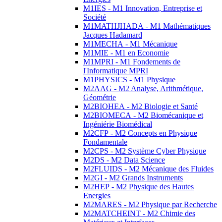
M1IES - M1 Innovation, Entreprise et
Société
M1MATHJHADA - M1 Mathématiques
Jacques Hadamard
M1MECHA - M1 Mécanique
M1MIE - M1 en Economie
M1MPRI - M1 Fondements de
l'Informatique MPRI
M1PHYSICS - M1 Physique
M2AAG - M2 Analyse, Arithmétique,
Géométrie
M2BIOHEA - M2 Biologie et Santé
M2BIOMECA - M2 Biomécanique et
Ingéniérie Biomédical
M2CFP - M2 Concepts en Physique
Fondamentale
M2CPS - M2 Système Cyber Physique
M2DS - M2 Data Science
M2FLUIDS - M2 Mécanique des Fluides
M2GI - M2 Grands Instruments
M2HEP - M2 Physique des Hautes
Energies
M2MARES - M2 Physique par Recherche
M2MATCHEINT - M2 Chimie des