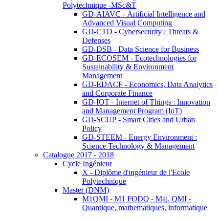
Polytechnique -MSc&T
GD-AIAVC - Artificial Intelligence and
Advanced Visual Computing
GD-CTD - Cybersecurity : Threats &
Defenses
GD-DSB - Data Science for Business
GD-ECOSEM - Ecotechnologies for
Sustainability & Environment
Management
GD-EDACF - Economics, Data Analytics
and Corporate Finance
GD-IOT - Internet of Things : Innovation
and Management Program (IoT)
GD-SCUP - Smart Cities and Urban
Policy
GD-STEEM - Energy Environment :
Science Technology & Management
Catalogue 2017 - 2018
Cycle Ingénieur
X - Diplôme d'ingénieur de l'Ecole
Polytechnique
Master (DNM)
M1QMI - M1 FODQ - Maj. QMI -
Quantique, mathematiques, informatique