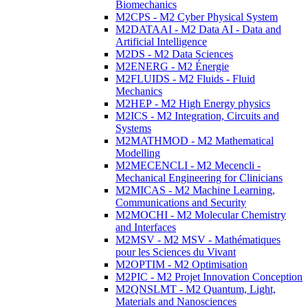
Biomechanics
M2CPS - M2 Cyber Physical System
M2DATAAI - M2 Data AI - Data and
Artificial Intelligence
M2DS - M2 Data Sciences
M2ENERG - M2 Énergie
M2FLUIDS - M2 Fluids - Fluid
Mechanics
M2HEP - M2 High Energy physics
M2ICS - M2 Integration, Circuits and
Systems
M2MATHMOD - M2 Mathematical
Modelling
M2MECENCLI - M2 Mecencli -
Mechanical Engineering for Clinicians
M2MICAS - M2 Machine Learning,
Communications and Security
M2MOCHI - M2 Molecular Chemistry
and Interfaces
M2MSV - M2 MSV - Mathématiques
pour les Sciences du Vivant
M2OPTIM - M2 Optimisation
M2PIC - M2 Projet Innovation Conception
M2QNSLMT - M2 Quantum, Light,
Materials and Nanosciences