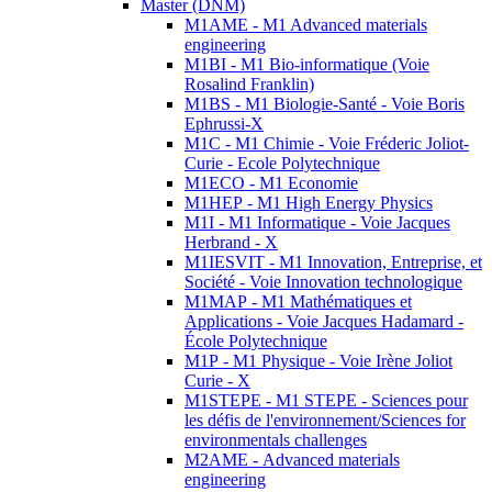
Master (DNM)
M1AME - M1 Advanced materials
engineering
M1BI - M1 Bio-informatique (Voie
Rosalind Franklin)
M1BS - M1 Biologie-Santé - Voie Boris
Ephrussi-X
M1C - M1 Chimie - Voie Fréderic Joliot-
Curie - Ecole Polytechnique
M1ECO - M1 Economie
M1HEP - M1 High Energy Physics
M1I - M1 Informatique - Voie Jacques
Herbrand - X
M1IESVIT - M1 Innovation, Entreprise, et
Société - Voie Innovation technologique
M1MAP - M1 Mathématiques et
Applications - Voie Jacques Hadamard -
École Polytechnique
M1P - M1 Physique - Voie Irène Joliot
Curie - X
M1STEPE - M1 STEPE - Sciences pour
les défis de l'environnement/Sciences for
environmentals challenges
M2AME - Advanced materials
engineering