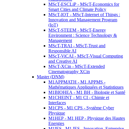
MScT-ESCLiP - MScT-Economics for
Smart Cities and Climate Policy
MScT-IOT - MScT-Internet of Things :
Innovation and Management Program
(IoT)
MScT-STEEM - MScT-Energy
Environment : Science Technology &
Management
MScT-TRAI - MScT-Trust and
Responsible AI
MScT-ViCAI - MScT-Visual Computing
and Creative AI
MScT-XCin - MScT-Extended
Cinematography XCin
Master (DNM)
M1APPMATH - M1 APPMS -
Mathématiques Appliquées et Statistiques
M1BIOHEA - M1 BH - Biologie et Santé
M1CHEINT - M1 CI - Chimie et
Interfaces
M1CPS - M1 CPS - Système Cyber
Physique
M1HEP - M1 HEP - Physique des Hautes
Energies
M1IES - M1 IES - Innovation, Entreprise