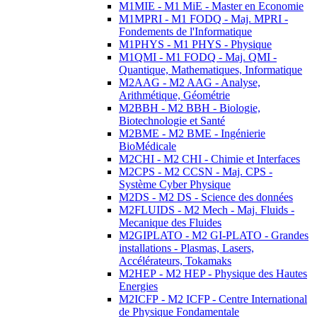
M1MIE - M1 MiE - Master en Economie
M1MPRI - M1 FODQ - Maj. MPRI -
Fondements de l'Informatique
M1PHYS - M1 PHYS - Physique
M1QMI - M1 FODQ - Maj. QMI -
Quantique, Mathematiques, Informatique
M2AAG - M2 AAG - Analyse,
Arithmétique, Géométrie
M2BBH - M2 BBH - Biologie,
Biotechnologie et Santé
M2BME - M2 BME - Ingénierie
BioMédicale
M2CHI - M2 CHI - Chimie et Interfaces
M2CPS - M2 CCSN - Maj. CPS -
Système Cyber Physique
M2DS - M2 DS - Science des données
M2FLUIDS - M2 Mech - Maj. Fluids -
Mecanique des Fluides
M2GIPLATO - M2 GI-PLATO - Grandes
installations - Plasmas, Lasers,
Accélérateurs, Tokamaks
M2HEP - M2 HEP - Physique des Hautes
Energies
M2ICFP - M2 ICFP - Centre International
de Physique Fondamentale