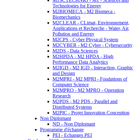
M1SCTECHNRJ - M1 - Sciences and
Technologies for Energy
M2BIOMECA - M2 Biomeca -
Biomechanics
M2CLEAR - CLimat, Environnement,
Applications et Recherche - Water, Air,
Pollution and Energy
M2CPS - Cyber Physical System
M2CYBER - M2 Cyber - Cybersecurity
M2DS - Data Sciences
M2HPDA - M2 HPDA - High
Performance Data Analytics
M2IGD - M2 IGD - Interaction, Graphic
and Design
M2MPRI - M2 MPRI - Foudations of
Computer Science
M2MPRO - M2 MPRO - Operation
Research
M2PDS - M2 PDS - Parallel and
Distributed Systems
M2PIC - Projet Innovation Conception
Non Diplomant
ND - Non Diplomant
Programme d'échange
PEI - Echanges PEI