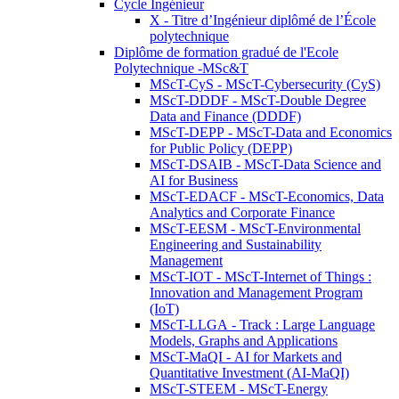
Cycle Ingénieur
X - Titre d’Ingénieur diplômé de l’École
polytechnique
Diplôme de formation gradué de l'Ecole
Polytechnique -MSc&T
MScT-CyS - MScT-Cybersecurity (CyS)
MScT-DDDF - MScT-Double Degree
Data and Finance (DDDF)
MScT-DEPP - MScT-Data and Economics
for Public Policy (DEPP)
MScT-DSAIB - MScT-Data Science and
AI for Business
MScT-EDACF - MScT-Economics, Data
Analytics and Corporate Finance
MScT-EESM - MScT-Environmental
Engineering and Sustainability
Management
MScT-IOT - MScT-Internet of Things :
Innovation and Management Program
(IoT)
MScT-LLGA - Track : Large Language
Models, Graphs and Applications
MScT-MaQI - AI for Markets and
Quantitative Investment (AI-MaQI)
MScT-STEEM - MScT-Energy