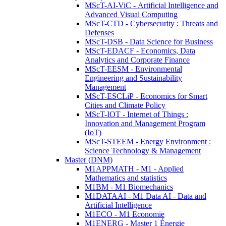
MScT-AI-ViC - Artificial Intelligence and
Advanced Visual Computing
MScT-CTD - Cybersecurity : Threats and
Defenses
MScT-DSB - Data Science for Business
MScT-EDACF - Economics, Data
Analytics and Corporate Finance
MScT-EESM - Environmental
Engineering and Sustainability
Management
MScT-ESCLiP - Economics for Smart
Cities and Climate Policy
MScT-IOT - Internet of Things :
Innovation and Management Program
(IoT)
MScT-STEEM - Energy Environment :
Science Technology & Management
Master (DNM)
M1APPMATH - M1 - Applied
Mathematics and statistics
M1BM - M1 Biomechanics
M1DATAAI - M1 Data AI - Data and
Artificial Intelligence
M1ECO - M1 Economie
M1ENERG - Master 1 Énergie