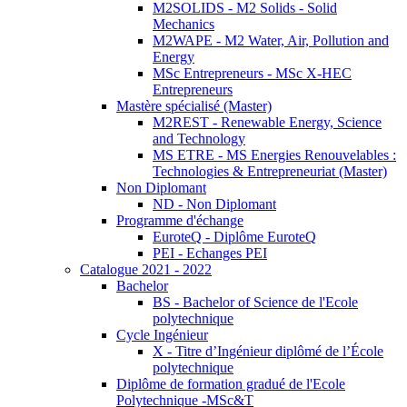
M2SOLIDS - M2 Solids - Solid
Mechanics
M2WAPE - M2 Water, Air, Pollution and
Energy
MSc Entrepreneurs - MSc X-HEC
Entrepreneurs
Mastère spécialisé (Master)
M2REST - Renewable Energy, Science
and Technology
MS ETRE - MS Energies Renouvelables :
Technologies & Entrepreneuriat (Master)
Non Diplomant
ND - Non Diplomant
Programme d'échange
EuroteQ - Diplôme EuroteQ
PEI - Echanges PEI
Catalogue 2021 - 2022
Bachelor
BS - Bachelor of Science de l'Ecole
polytechnique
Cycle Ingénieur
X - Titre d’Ingénieur diplômé de l’École
polytechnique
Diplôme de formation gradué de l'Ecole
Polytechnique -MSc&T