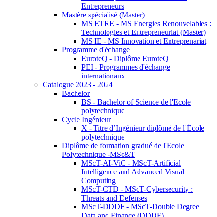
Entrepreneurs
Mastère spécialisé (Master)
MS ETRE - MS Energies Renouvelables :
Technologies et Entrepreneuriat (Master)
MS IE - MS Innovation et Entreprenariat
Programme d'échange
EuroteQ - Diplôme EuroteQ
PEI - Programmes d'échange
internationaux
Catalogue 2023 - 2024
Bachelor
BS - Bachelor of Science de l'Ecole
polytechnique
Cycle Ingénieur
X - Titre d’Ingénieur diplômé de l’École
polytechnique
Diplôme de formation gradué de l'Ecole
Polytechnique -MSc&T
MScT-AI-ViC - MScT-Artificial
Intelligence and Advanced Visual
Computing
MScT-CTD - MScT-Cybersecurity :
Threats and Defenses
MScT-DDDF - MScT-Double Degree
Data and Finance (DDDF)