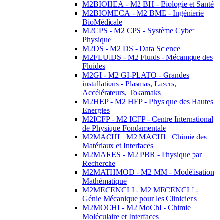
M2BIOHEA - M2 BH - Biologie et Santé
M2BIOMECA - M2 BME - Ingénierie
BioMédicale
M2CPS - M2 CPS - Système Cyber
Physique
M2DS - M2 DS - Data Science
M2FLUIDS - M2 Fluids - Mécanique des
Fluides
M2GI - M2 GI-PLATO - Grandes
installations - Plasmas, Lasers,
Accélérateurs, Tokamaks
M2HEP - M2 HEP - Physique des Hautes
Energies
M2ICFP - M2 ICFP - Centre International
de Physique Fondamentale
M2MACHI - M2 MACHI - Chimie des
Matériaux et Interfaces
M2MARES - M2 PBR - Physique par
Recherche
M2MATHMOD - M2 MM - Modélisation
Mathématique
M2MECENCLI - M2 MECENCLI -
Génie Mécanique pour les Cliniciens
M2MOCHI - M2 MoChI - Chimie
Moléculaire et Interfaces