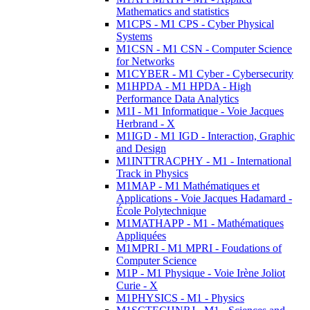
Mathematics and statistics
M1CPS - M1 CPS - Cyber Physical
Systems
M1CSN - M1 CSN - Computer Science
for Networks
M1CYBER - M1 Cyber - Cybersecurity
M1HPDA - M1 HPDA - High
Performance Data Analytics
M1I - M1 Informatique - Voie Jacques
Herbrand - X
M1IGD - M1 IGD - Interaction, Graphic
and Design
M1INTTRACPHY - M1 - International
Track in Physics
M1MAP - M1 Mathématiques et
Applications - Voie Jacques Hadamard -
École Polytechnique
M1MATHAPP - M1 - Mathématiques
Appliquées
M1MPRI - M1 MPRI - Foudations of
Computer Science
M1P - M1 Physique - Voie Irène Joliot
Curie - X
M1PHYSICS - M1 - Physics