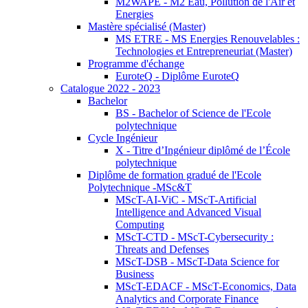
M2WAPE - M2 Eau, Pollution de l'Air et
Energies
Mastère spécialisé (Master)
MS ETRE - MS Energies Renouvelables :
Technologies et Entrepreneuriat (Master)
Programme d'échange
EuroteQ - Diplôme EuroteQ
Catalogue 2022 - 2023
Bachelor
BS - Bachelor of Science de l'Ecole
polytechnique
Cycle Ingénieur
X - Titre d’Ingénieur diplômé de l’École
polytechnique
Diplôme de formation gradué de l'Ecole
Polytechnique -MSc&T
MScT-AI-ViC - MScT-Artificial
Intelligence and Advanced Visual
Computing
MScT-CTD - MScT-Cybersecurity :
Threats and Defenses
MScT-DSB - MScT-Data Science for
Business
MScT-EDACF - MScT-Economics, Data
Analytics and Corporate Finance