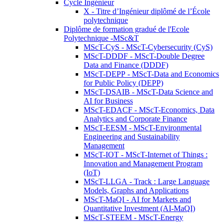
Cycle Ingénieur
X - Titre d’Ingénieur diplômé de l’École
polytechnique
Diplôme de formation gradué de l'Ecole
Polytechnique -MSc&T
MScT-CyS - MScT-Cybersecurity (CyS)
MScT-DDDF - MScT-Double Degree
Data and Finance (DDDF)
MScT-DEPP - MScT-Data and Economics
for Public Policy (DEPP)
MScT-DSAIB - MScT-Data Science and
AI for Business
MScT-EDACF - MScT-Economics, Data
Analytics and Corporate Finance
MScT-EESM - MScT-Environmental
Engineering and Sustainability
Management
MScT-IOT - MScT-Internet of Things :
Innovation and Management Program
(IoT)
MScT-LLGA - Track : Large Language
Models, Graphs and Applications
MScT-MaQI - AI for Markets and
Quantitative Investment (AI-MaQI)
MScT-STEEM - MScT-Energy