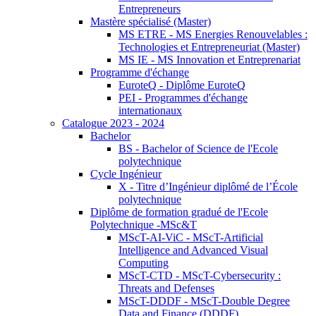
Entrepreneurs
Mastère spécialisé (Master)
MS ETRE - MS Energies Renouvelables :
Technologies et Entrepreneuriat (Master)
MS IE - MS Innovation et Entreprenariat
Programme d'échange
EuroteQ - Diplôme EuroteQ
PEI - Programmes d'échange
internationaux
Catalogue 2023 - 2024
Bachelor
BS - Bachelor of Science de l'Ecole
polytechnique
Cycle Ingénieur
X - Titre d’Ingénieur diplômé de l’École
polytechnique
Diplôme de formation gradué de l'Ecole
Polytechnique -MSc&T
MScT-AI-ViC - MScT-Artificial
Intelligence and Advanced Visual
Computing
MScT-CTD - MScT-Cybersecurity :
Threats and Defenses
MScT-DDDF - MScT-Double Degree
Data and Finance (DDDF)