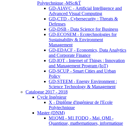
Polytechnique -MSc&T
GD-AIAVC - Artificial Intelligence and
Advanced Visual Computing
GD-CTD - Cybersecurity : Threats &
Defenses
GD-DSB - Data Science for Business
GD-ECOSEM - Ecotechnologies for
Sustainability & Environment
Management
GD-EDACF - Economics, Data Analytics
and Corporate Finance
GD-IOT - Internet of Things : Innovation
and Management Program (IoT)
GD-SCUP - Smart Cities and Urban
Policy
GD-STEEM - Energy Environment :
Science Technology & Management
Catalogue 2017 - 2018
Cycle Ingénieur
X - Diplôme d'ingénieur de l'Ecole
Polytechnique
Master (DNM)
M1QMI - M1 FODQ - Maj. QMI -
Quantique, mathematiques, informatique