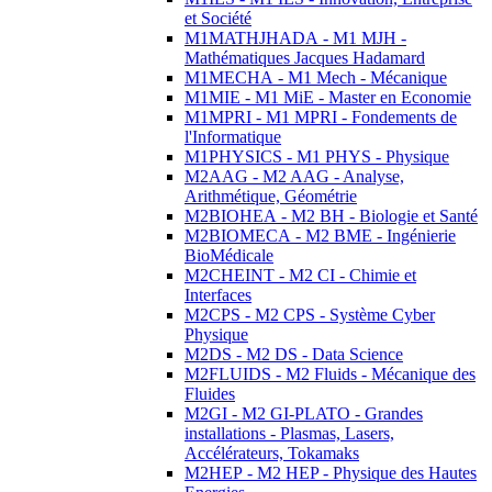
et Société
M1MATHJHADA - M1 MJH -
Mathématiques Jacques Hadamard
M1MECHA - M1 Mech - Mécanique
M1MIE - M1 MiE - Master en Economie
M1MPRI - M1 MPRI - Fondements de
l'Informatique
M1PHYSICS - M1 PHYS - Physique
M2AAG - M2 AAG - Analyse,
Arithmétique, Géométrie
M2BIOHEA - M2 BH - Biologie et Santé
M2BIOMECA - M2 BME - Ingénierie
BioMédicale
M2CHEINT - M2 CI - Chimie et
Interfaces
M2CPS - M2 CPS - Système Cyber
Physique
M2DS - M2 DS - Data Science
M2FLUIDS - M2 Fluids - Mécanique des
Fluides
M2GI - M2 GI-PLATO - Grandes
installations - Plasmas, Lasers,
Accélérateurs, Tokamaks
M2HEP - M2 HEP - Physique des Hautes