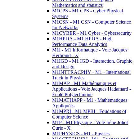
Mathematics and statistics
M1CPS - M1 CPS - Cyber Physical
Systems
M1CSN - M1 CSN - Computer Science
for Networks
M1CYBER - M1 Cyber - Cybersecurity
M1HPDA - M1 HPDA - High
Performance Data Analytics
M1I - M1 Informatique - Voie Jacques
Herbrand - X
M1IGD - M1 IGD - Interaction, Graphic
and Design
M1INTTRACPHY - M1 - International
Track in Physics
M1MAP - M1 Mathématiques et
Applications - Voie Jacques Hadamard -
École Polytechnique
M1MATHAPP - M1 - Mathématiques
Appliquées
M1MPRI - M1 MPRI - Foudations of
Computer Science
M1P - M1 Physique - Voie Irène Joliot
Curie - X
M1PHYSICS - M1 - Physics