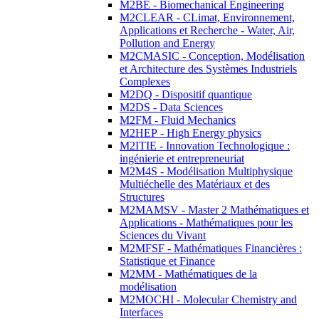
M2BE - Biomechanical Engineering
M2CLEAR - CLimat, Environnement,
Applications et Recherche - Water, Air,
Pollution and Energy
M2CMASIC - Conception, Modélisation
et Architecture des Systèmes Industriels
Complexes
M2DQ - Dispositif quantique
M2DS - Data Sciences
M2FM - Fluid Mechanics
M2HEP - High Energy physics
M2ITIE - Innovation Technologique :
ingénierie et entrepreneuriat
M2M4S - Modélisation Multiphysique
Multiéchelle des Matériaux et des
Structures
M2MAMSV - Master 2 Mathématiques et
Applications - Mathématiques pour les
Sciences du Vivant
M2MFSF - Mathématiques Financières :
Statistique et Finance
M2MM - Mathématiques de la
modélisation
M2MOCHI - Molecular Chemistry and
Interfaces