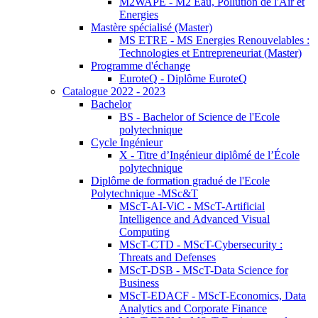
M2WAPE - M2 Eau, Pollution de l'Air et
Energies
Mastère spécialisé (Master)
MS ETRE - MS Energies Renouvelables :
Technologies et Entrepreneuriat (Master)
Programme d'échange
EuroteQ - Diplôme EuroteQ
Catalogue 2022 - 2023
Bachelor
BS - Bachelor of Science de l'Ecole
polytechnique
Cycle Ingénieur
X - Titre d’Ingénieur diplômé de l’École
polytechnique
Diplôme de formation gradué de l'Ecole
Polytechnique -MSc&T
MScT-AI-ViC - MScT-Artificial
Intelligence and Advanced Visual
Computing
MScT-CTD - MScT-Cybersecurity :
Threats and Defenses
MScT-DSB - MScT-Data Science for
Business
MScT-EDACF - MScT-Economics, Data
Analytics and Corporate Finance