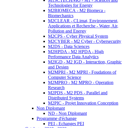
M1SCTECHNRJ - M1 - Sciences and
Technologies for Energy
M2BIOMECA - M2 Biomeca -
Biomechanics
M2CLEAR - CLimat, Environnement,
Applications et Recherche - Water, Air,
Pollution and Energy
M2CPS - Cyber Physical System
M2CYBER - M2 Cyber - Cybersecurity
M2DS - Data Sciences
M2HPDA - M2 HPDA - High
Performance Data Analytics
M2IGD - M2 IGD - Interaction, Graphic
and Design
M2MPRI - M2 MPRI - Foudations of
Computer Science
M2MPRO - M2 MPRO - Operation
Research
M2PDS - M2 PDS - Parallel and
Distributed Systems
M2PIC - Projet Innovation Conception
Non Diplomant
ND - Non Diplomant
Programme d'échange
PEI - Echanges PEI