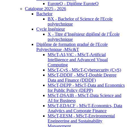
EuroteQ - Diplôme EuroteQ
Catalogue 2025 - 2026
Bachelor
BX - Bachelor of Science de l'Ecole
polytechnique
Cycle Ingénieur
X - Titre d’Ingénieur diplômé de l’École
polytechnique
Diplôme de formation gradué de l'Ecole
Polytechnique -MSc&T
MScT-AI-ViC - MScT-Artificial
Intelligence and Advanced Visual
Computing
MScT-CyS - MScT-Cybersecurity (CyS)
MScT-DDDF - MScT-Double Degree
Data and Finance (DDDF)
MScT-DEPP - MScT-Data and Economics
for Public Policy (DEPP)
MScT-DSAIB - MScT-Data Science and
AI for Business
MScT-EDACF - MScT-Economics, Data
Analytics and Corporate Finance
MScT-EESM - MScT-Environmental
Engineering and Sustainability
Management