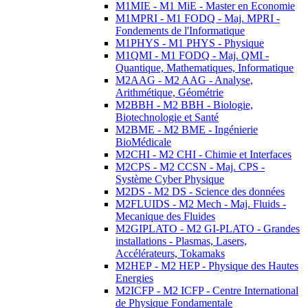
M1MIE - M1 MiE - Master en Economie
M1MPRI - M1 FODQ - Maj. MPRI -
Fondements de l'Informatique
M1PHYS - M1 PHYS - Physique
M1QMI - M1 FODQ - Maj. QMI -
Quantique, Mathematiques, Informatique
M2AAG - M2 AAG - Analyse,
Arithmétique, Géométrie
M2BBH - M2 BBH - Biologie,
Biotechnologie et Santé
M2BME - M2 BME - Ingénierie
BioMédicale
M2CHI - M2 CHI - Chimie et Interfaces
M2CPS - M2 CCSN - Maj. CPS -
Système Cyber Physique
M2DS - M2 DS - Science des données
M2FLUIDS - M2 Mech - Maj. Fluids -
Mecanique des Fluides
M2GIPLATO - M2 GI-PLATO - Grandes
installations - Plasmas, Lasers,
Accélérateurs, Tokamaks
M2HEP - M2 HEP - Physique des Hautes
Energies
M2ICFP - M2 ICFP - Centre International
de Physique Fondamentale