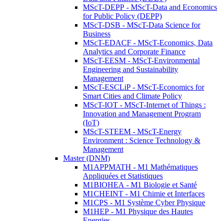
MScT-DEPP - MScT-Data and Economics
for Public Policy (DEPP)
MScT-DSB - MScT-Data Science for
Business
MScT-EDACF - MScT-Economics, Data
Analytics and Corporate Finance
MScT-EESM - MScT-Environmental
Engineering and Sustainability
Management
MScT-ESCLiP - MScT-Economics for
Smart Cities and Climate Policy
MScT-IOT - MScT-Internet of Things :
Innovation and Management Program
(IoT)
MScT-STEEM - MScT-Energy
Environment : Science Technology &
Management
Master (DNM)
M1APPMATH - M1 Mathématiques
Appliquées et Statistiques
M1BIOHEA - M1 Biologie et Santé
M1CHEINT - M1 Chimie et Interfaces
M1CPS - M1 Système Cyber Physique
M1HEP - M1 Physique des Hautes
Energies