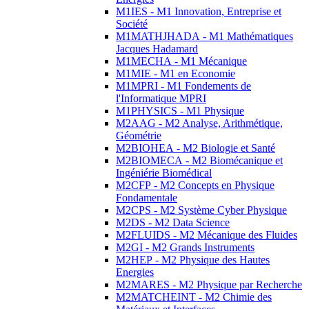
M1IES - M1 Innovation, Entreprise et
Société
M1MATHJHADA - M1 Mathématiques
Jacques Hadamard
M1MECHA - M1 Mécanique
M1MIE - M1 en Economie
M1MPRI - M1 Fondements de
l'Informatique MPRI
M1PHYSICS - M1 Physique
M2AAG - M2 Analyse, Arithmétique,
Géométrie
M2BIOHEA - M2 Biologie et Santé
M2BIOMECA - M2 Biomécanique et
Ingéniérie Biomédical
M2CFP - M2 Concepts en Physique
Fondamentale
M2CPS - M2 Système Cyber Physique
M2DS - M2 Data Science
M2FLUIDS - M2 Mécanique des Fluides
M2GI - M2 Grands Instruments
M2HEP - M2 Physique des Hautes
Energies
M2MARES - M2 Physique par Recherche
M2MATCHEINT - M2 Chimie des