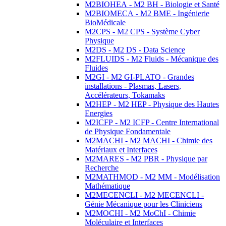
M2BIOHEA - M2 BH - Biologie et Santé
M2BIOMECA - M2 BME - Ingénierie
BioMédicale
M2CPS - M2 CPS - Système Cyber
Physique
M2DS - M2 DS - Data Science
M2FLUIDS - M2 Fluids - Mécanique des
Fluides
M2GI - M2 GI-PLATO - Grandes
installations - Plasmas, Lasers,
Accélérateurs, Tokamaks
M2HEP - M2 HEP - Physique des Hautes
Energies
M2ICFP - M2 ICFP - Centre International
de Physique Fondamentale
M2MACHI - M2 MACHI - Chimie des
Matériaux et Interfaces
M2MARES - M2 PBR - Physique par
Recherche
M2MATHMOD - M2 MM - Modélisation
Mathématique
M2MECENCLI - M2 MECENCLI -
Génie Mécanique pour les Cliniciens
M2MOCHI - M2 MoChI - Chimie
Moléculaire et Interfaces