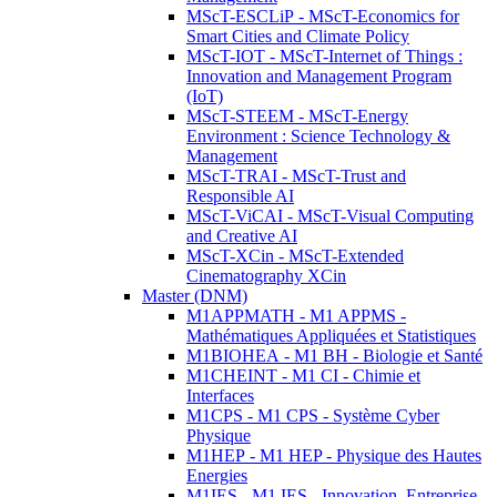
MScT-ESCLiP - MScT-Economics for
Smart Cities and Climate Policy
MScT-IOT - MScT-Internet of Things :
Innovation and Management Program
(IoT)
MScT-STEEM - MScT-Energy
Environment : Science Technology &
Management
MScT-TRAI - MScT-Trust and
Responsible AI
MScT-ViCAI - MScT-Visual Computing
and Creative AI
MScT-XCin - MScT-Extended
Cinematography XCin
Master (DNM)
M1APPMATH - M1 APPMS -
Mathématiques Appliquées et Statistiques
M1BIOHEA - M1 BH - Biologie et Santé
M1CHEINT - M1 CI - Chimie et
Interfaces
M1CPS - M1 CPS - Système Cyber
Physique
M1HEP - M1 HEP - Physique des Hautes
Energies
M1IES - M1 IES - Innovation, Entreprise