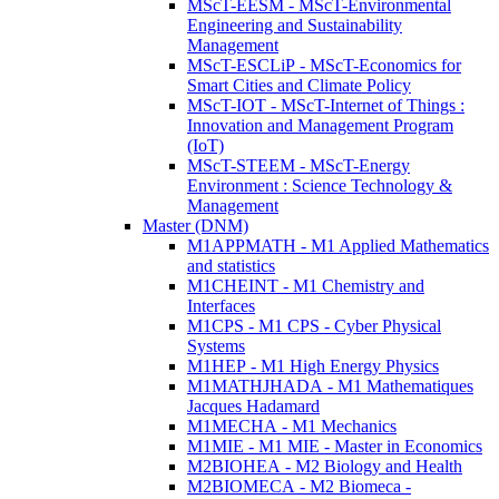
MScT-EESM - MScT-Environmental
Engineering and Sustainability
Management
MScT-ESCLiP - MScT-Economics for
Smart Cities and Climate Policy
MScT-IOT - MScT-Internet of Things :
Innovation and Management Program
(IoT)
MScT-STEEM - MScT-Energy
Environment : Science Technology &
Management
Master (DNM)
M1APPMATH - M1 Applied Mathematics
and statistics
M1CHEINT - M1 Chemistry and
Interfaces
M1CPS - M1 CPS - Cyber Physical
Systems
M1HEP - M1 High Energy Physics
M1MATHJHADA - M1 Mathematiques
Jacques Hadamard
M1MECHA - M1 Mechanics
M1MIE - M1 MIE - Master in Economics
M2BIOHEA - M2 Biology and Health
M2BIOMECA - M2 Biomeca -