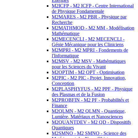
Energies
M2ICFP - M2 ICFP - Centre International
de Physique Fondamentale
M2MARES - M2 PBR - Physique par
Recherche
M2MATHMOD - M2 MM - Modélisation
Mathématique
M2MECENCLI - M2 MECENCLI -
Génie Mécanique pour les Cliniciens
M2MPRI - M2 MPRI - Fondements de
l'Informatique
M2MSV - M2 MSV - Mathématiques
pour les Sciences du Vivant
M2OPTIM - M2 OPT - Optimisation
M2PIC - M2 PIC - Projet, Innovation,
Conception
M2PLASPHYFUS - M2 PPF - Physique
des Plasmas et de la Fusion
M2PROBFIN - M2 PF - Probabilités et
Finance
M2QLMN - M2 QLMN - Quantique,
Lumière, Matériaux et Nanosciences
M2QUANTDEV - M2 QD - Dispositifs
Quantiques
M2SMNO - M2 SMNO - Science des