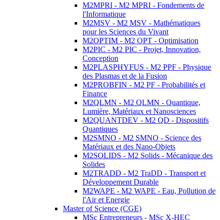
M2MPRI - M2 MPRI - Fondements de
l'Informatique
M2MSV - M2 MSV - Mathématiques
pour les Sciences du Vivant
M2OPTIM - M2 OPT - Optimisation
M2PIC - M2 PIC - Projet, Innovation,
Conception
M2PLASPHYFUS - M2 PPF - Physique
des Plasmas et de la Fusion
M2PROBFIN - M2 PF - Probabilités et
Finance
M2QLMN - M2 QLMN - Quantique,
Lumière, Matériaux et Nanosciences
M2QUANTDEV - M2 QD - Dispositifs
Quantiques
M2SMNO - M2 SMNO - Science des
Matériaux et des Nano-Objets
M2SOLIDS - M2 Solids - Mécanique des
Solides
M2TRADD - M2 TraDD - Transport et
Développement Durable
M2WAPE - M2 WAPE - Eau, Pollution de
l'Air et Energie
Master of Science (CGE)
MSc Entrepreneurs - MSc X-HEC