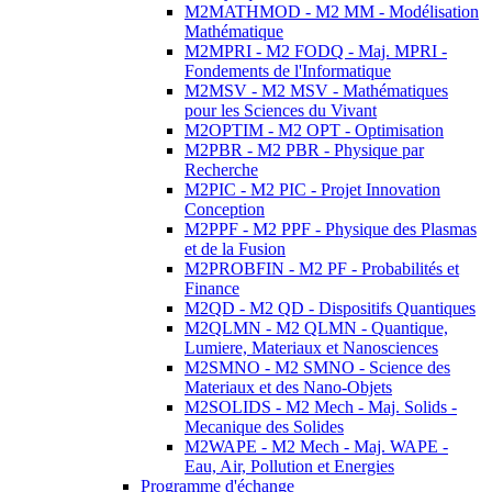
M2MATHMOD - M2 MM - Modélisation
Mathématique
M2MPRI - M2 FODQ - Maj. MPRI -
Fondements de l'Informatique
M2MSV - M2 MSV - Mathématiques
pour les Sciences du Vivant
M2OPTIM - M2 OPT - Optimisation
M2PBR - M2 PBR - Physique par
Recherche
M2PIC - M2 PIC - Projet Innovation
Conception
M2PPF - M2 PPF - Physique des Plasmas
et de la Fusion
M2PROBFIN - M2 PF - Probabilités et
Finance
M2QD - M2 QD - Dispositifs Quantiques
M2QLMN - M2 QLMN - Quantique,
Lumiere, Materiaux et Nanosciences
M2SMNO - M2 SMNO - Science des
Materiaux et des Nano-Objets
M2SOLIDS - M2 Mech - Maj. Solids -
Mecanique des Solides
M2WAPE - M2 Mech - Maj. WAPE -
Eau, Air, Pollution et Energies
Programme d'échange