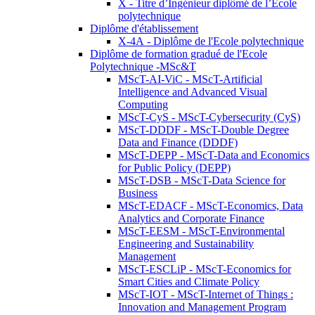
X - Titre d’Ingénieur diplômé de l’École
polytechnique
Diplôme d'établissement
X-4A - Diplôme de l'Ecole polytechnique
Diplôme de formation gradué de l'Ecole
Polytechnique -MSc&T
MScT-AI-ViC - MScT-Artificial
Intelligence and Advanced Visual
Computing
MScT-CyS - MScT-Cybersecurity (CyS)
MScT-DDDF - MScT-Double Degree
Data and Finance (DDDF)
MScT-DEPP - MScT-Data and Economics
for Public Policy (DEPP)
MScT-DSB - MScT-Data Science for
Business
MScT-EDACF - MScT-Economics, Data
Analytics and Corporate Finance
MScT-EESM - MScT-Environmental
Engineering and Sustainability
Management
MScT-ESCLiP - MScT-Economics for
Smart Cities and Climate Policy
MScT-IOT - MScT-Internet of Things :
Innovation and Management Program