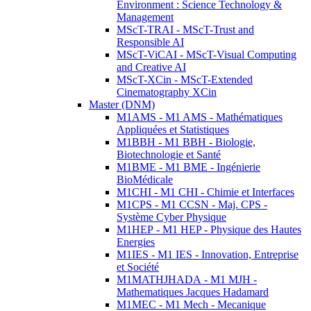
Environment : Science Technology &
Management
MScT-TRAI - MScT-Trust and
Responsible AI
MScT-ViCAI - MScT-Visual Computing
and Creative AI
MScT-XCin - MScT-Extended
Cinematography XCin
Master (DNM)
M1AMS - M1 AMS - Mathématiques
Appliquées et Statistiques
M1BBH - M1 BBH - Biologie,
Biotechnologie et Santé
M1BME - M1 BME - Ingénierie
BioMédicale
M1CHI - M1 CHI - Chimie et Interfaces
M1CPS - M1 CCSN - Maj. CPS -
Système Cyber Physique
M1HEP - M1 HEP - Physique des Hautes
Energies
M1IES - M1 IES - Innovation, Entreprise
et Société
M1MATHJHADA - M1 MJH -
Mathematiques Jacques Hadamard
M1MEC - M1 Mech - Mecanique