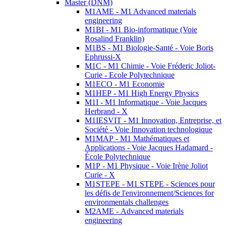
Master (DNM)
M1AME - M1 Advanced materials
engineering
M1BI - M1 Bio-informatique (Voie
Rosalind Franklin)
M1BS - M1 Biologie-Santé - Voie Boris
Ephrussi-X
M1C - M1 Chimie - Voie Fréderic Joliot-
Curie - Ecole Polytechnique
M1ECO - M1 Economie
M1HEP - M1 High Energy Physics
M1I - M1 Informatique - Voie Jacques
Herbrand - X
M1IESVIT - M1 Innovation, Entreprise, et
Société - Voie Innovation technologique
M1MAP - M1 Mathématiques et
Applications - Voie Jacques Hadamard -
École Polytechnique
M1P - M1 Physique - Voie Irène Joliot
Curie - X
M1STEPE - M1 STEPE - Sciences pour
les défis de l'environnement/Sciences for
environmentals challenges
M2AME - Advanced materials
engineering