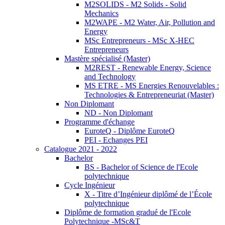
M2SOLIDS - M2 Solids - Solid
Mechanics
M2WAPE - M2 Water, Air, Pollution and
Energy
MSc Entrepreneurs - MSc X-HEC
Entrepreneurs
Mastère spécialisé (Master)
M2REST - Renewable Energy, Science
and Technology
MS ETRE - MS Energies Renouvelables :
Technologies & Entrepreneuriat (Master)
Non Diplomant
ND - Non Diplomant
Programme d'échange
EuroteQ - Diplôme EuroteQ
PEI - Echanges PEI
Catalogue 2021 - 2022
Bachelor
BS - Bachelor of Science de l'Ecole
polytechnique
Cycle Ingénieur
X - Titre d’Ingénieur diplômé de l’École
polytechnique
Diplôme de formation gradué de l'Ecole
Polytechnique -MSc&T