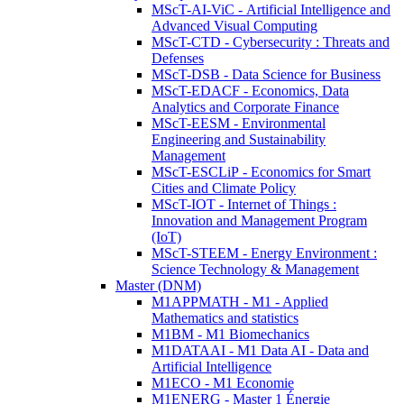
MScT-AI-ViC - Artificial Intelligence and
Advanced Visual Computing
MScT-CTD - Cybersecurity : Threats and
Defenses
MScT-DSB - Data Science for Business
MScT-EDACF - Economics, Data
Analytics and Corporate Finance
MScT-EESM - Environmental
Engineering and Sustainability
Management
MScT-ESCLiP - Economics for Smart
Cities and Climate Policy
MScT-IOT - Internet of Things :
Innovation and Management Program
(IoT)
MScT-STEEM - Energy Environment :
Science Technology & Management
Master (DNM)
M1APPMATH - M1 - Applied
Mathematics and statistics
M1BM - M1 Biomechanics
M1DATAAI - M1 Data AI - Data and
Artificial Intelligence
M1ECO - M1 Economie
M1ENERG - Master 1 Énergie