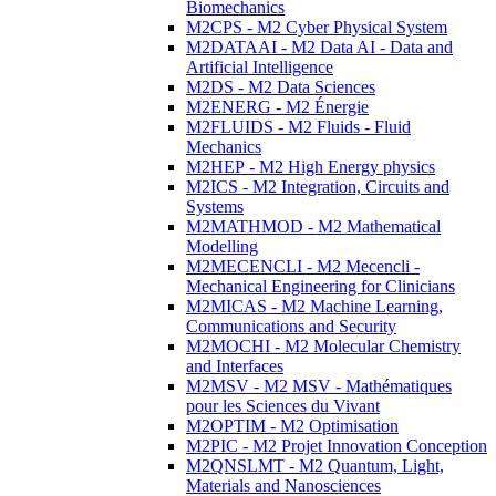
Biomechanics
M2CPS - M2 Cyber Physical System
M2DATAAI - M2 Data AI - Data and
Artificial Intelligence
M2DS - M2 Data Sciences
M2ENERG - M2 Énergie
M2FLUIDS - M2 Fluids - Fluid
Mechanics
M2HEP - M2 High Energy physics
M2ICS - M2 Integration, Circuits and
Systems
M2MATHMOD - M2 Mathematical
Modelling
M2MECENCLI - M2 Mecencli -
Mechanical Engineering for Clinicians
M2MICAS - M2 Machine Learning,
Communications and Security
M2MOCHI - M2 Molecular Chemistry
and Interfaces
M2MSV - M2 MSV - Mathématiques
pour les Sciences du Vivant
M2OPTIM - M2 Optimisation
M2PIC - M2 Projet Innovation Conception
M2QNSLMT - M2 Quantum, Light,
Materials and Nanosciences