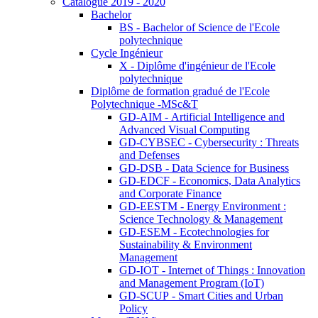
Catalogue 2019 - 2020
Bachelor
BS - Bachelor of Science de l'Ecole
polytechnique
Cycle Ingénieur
X - Diplôme d'ingénieur de l'Ecole
polytechnique
Diplôme de formation gradué de l'Ecole
Polytechnique -MSc&T
GD-AIM - Artificial Intelligence and
Advanced Visual Computing
GD-CYBSEC - Cybersecurity : Threats
and Defenses
GD-DSB - Data Science for Business
GD-EDCF - Economics, Data Analytics
and Corporate Finance
GD-EESTM - Energy Environment :
Science Technology & Management
GD-ESEM - Ecotechnologies for
Sustainability & Environment
Management
GD-IOT - Internet of Things : Innovation
and Management Program (IoT)
GD-SCUP - Smart Cities and Urban
Policy