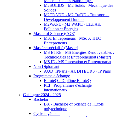
Matériaux et des Nano-Objets
M2SOLIDS - M2 Solids - Mécanique des
Solides
M2TRADD - M2 TraDD - Transport et
Développement Durable
M2WAPE - M2 WAPE - Eau, Air,
Pollution et Énergies
Master of Science (CGE)
MSc Entrepreneurs - MSc X-HEC
Entrepreneurs
Mastère spécialisé (Master)
MS ETRE - MS Energies Renouvelables :
Technologies et Entrepreneuriat (Master)
MS IE - MS Innovation et Entreprenariat
Non Diplomant
AUD_IPParis - AUDITEURS - IP Paris
Programme d'échange
EuroteQ - Diplôme EuroteQ
PEI - Programmes d'échange
internationaux
Catalogue 2024 - 2025
Bachelor
BX - Bachelor of Science de l'Ecole
polytechnique
Cycle Ingénieur