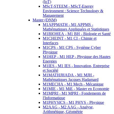
(IoT)
MScT-STEEM - MScT-Energy
Environment : Science Technology &
Management
Master (DNM)
M1APPMATH - M1 APPMS -
Mathématiques Appliquées et Statistiques
M1BIOHEA - M1 BH - Biologie et Santé
M1CHEINT - M1 CI - Chimie et
Interfaces
M1CPS - M1 CPS - Système Cyber
Physique
M1HEP - M1 HEP - Physique des Hautes
Energies
M1IES - M1 IES - Innovation, Entreprise
et Société
M1MATHJHADA - M1 MJH -
Mathématiques Jacques Hadamard
M1MECHA - M1 Mech - Mécanique
M1MIE - M1 MiE - Master en Economie
M1MPRI - M1 MPRI - Fondements de
l'Informatique
M1PHYSICS - M1 PHYS - Physique
M2AAG - M2 AAG - Analyse,
Arithmétique, Géométrie