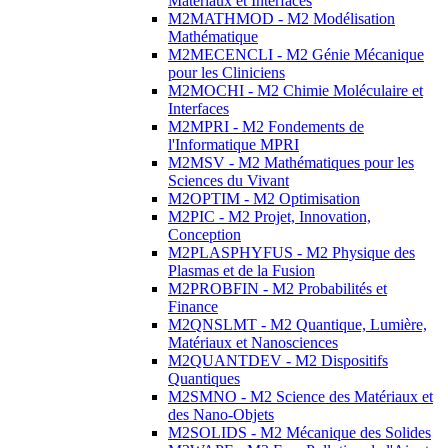
Matériaux et Interfaces
M2MATHMOD - M2 Modélisation
Mathématique
M2MECENCLI - M2 Génie Mécanique
pour les Cliniciens
M2MOCHI - M2 Chimie Moléculaire et
Interfaces
M2MPRI - M2 Fondements de
l'Informatique MPRI
M2MSV - M2 Mathématiques pour les
Sciences du Vivant
M2OPTIM - M2 Optimisation
M2PIC - M2 Projet, Innovation,
Conception
M2PLASPHYFUS - M2 Physique des
Plasmas et de la Fusion
M2PROBFIN - M2 Probabilités et
Finance
M2QNSLMT - M2 Quantique, Lumière,
Matériaux et Nanosciences
M2QUANTDEV - M2 Dispositifs
Quantiques
M2SMNO - M2 Science des Matériaux et
des Nano-Objets
M2SOLIDS - M2 Mécanique des Solides