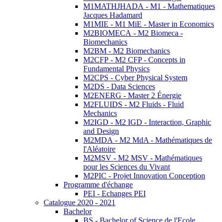
M1MATHJHADA - M1 - Mathematiques
Jacques Hadamard
M1MIE - M1 MiE - Master in Economics
M2BIOMECA - M2 Biomeca -
Biomechanics
M2BM - M2 Biomechanics
M2CFP - M2 CFP - Concepts in
Fundamental Physics
M2CPS - Cyber Physical System
M2DS - Data Sciences
M2ENERG - Master 2 Énergie
M2FLUIDS - M2 Fluids - Fluid
Mechanics
M2IGD - M2 IGD - Interaction, Graphic
and Design
M2MDA - M2 MdA - Mathématiques de
l'Aléatoire
M2MSV - M2 MSV - Mathématiques
pour les Sciences du Vivant
M2PIC - Projet Innovation Conception
Programme d'échange
PEI - Echanges PEI
Catalogue 2020 - 2021
Bachelor
BS - Bachelor of Science de l'Ecole