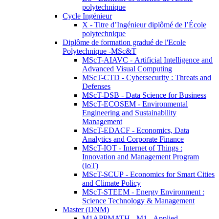
polytechnique
Cycle Ingénieur
X - Titre d’Ingénieur diplômé de l’École
polytechnique
Diplôme de formation gradué de l'Ecole
Polytechnique -MSc&T
MScT-AIAVC - Artificial Intelligence and
Advanced Visual Computing
MScT-CTD - Cybersecurity : Threats and
Defenses
MScT-DSB - Data Science for Business
MScT-ECOSEM - Environmental
Engineering and Sustainability
Management
MScT-EDACF - Economics, Data
Analytics and Corporate Finance
MScT-IOT - Internet of Things :
Innovation and Management Program
(IoT)
MScT-SCUP - Economics for Smart Cities
and Climate Policy
MScT-STEEM - Energy Environment :
Science Technology & Management
Master (DNM)
M1APPMATH - M1 - Applied