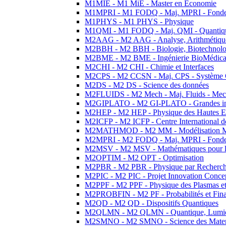
M1MIE - M1 MiE - Master en Economie
M1MPRI - M1 FODQ - Maj. MPRI - Fondeme
M1PHYS - M1 PHYS - Physique
M1QMI - M1 FODQ - Maj. QMI - Quantique
M2AAG - M2 AAG - Analyse, Arithmétique
M2BBH - M2 BBH - Biologie, Biotechnolog
M2BME - M2 BME - Ingénierie BioMédica
M2CHI - M2 CHI - Chimie et Interfaces
M2CPS - M2 CCSN - Maj. CPS - Système 
M2DS - M2 DS - Science des données
M2FLUIDS - M2 Mech - Maj. Fluids - Meca
M2GIPLATO - M2 GI-PLATO - Grandes instal
M2HEP - M2 HEP - Physique des Hautes E
M2ICFP - M2 ICFP - Centre International 
M2MATHMOD - M2 MM - Modélisation M
M2MPRI - M2 FODQ - Maj. MPRI - Fondeme
M2MSV - M2 MSV - Mathématiques pour le
M2OPTIM - M2 OPT - Optimisation
M2PBR - M2 PBR - Physique par Recherc
M2PIC - M2 PIC - Projet Innovation Conce
M2PPF - M2 PPF - Physique des Plasmas et
M2PROBFIN - M2 PF - Probabilités et Fin
M2QD - M2 QD - Dispositifs Quantiques
M2QLMN - M2 QLMN - Quantique, Lumiere
M2SMNO - M2 SMNO - Science des Materi