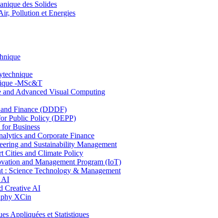
nique des Solides
, Pollution et Energies
chnique
lytechnique
hnique -MSc&T
ce and Advanced Visual Computing
and Finance (DDDF)
r Public Policy (DEPP)
for Business
ytics and Corporate Finance
ring and Sustainability Management
Cities and Climate Policy
ovation and Management Program (IoT)
: Science Technology & Management
 AI
 Creative AI
aphy XCin
ppliquées et Statistiques