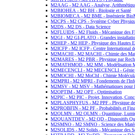
M2AAG - M2 AAG - Analyse, Arithmétique
M2BIOHEA - M2 BH - Biologie et Santé
M2BIOMECA - M2 BME - Ingénierie BioM
M2CPS - M2 CPS - Système Cyber Physiq
M2DS - M2 DS - Data Science
M2FLUIDS - M2 Fluids - Mécanique des Fl
M2GI - M2 GI-PLATO - Grandes installation
M2HEP - M2 HEP - Physique des Hautes E
M2ICFP - M2 ICFP - Centre International 
M2MACHI - M2 MACHI - Chimie des Matéri
M2MARES - M2 PBR - Physique par Rech
M2MATHMOD - M2 MM - Modélisation M
M2MECENCLI - M2 MECENCLI - Génie Méc
M2MOCHI - M2 MoChI - Chimie Moléculaire
M2MPRI - M2 MPRI - Fondements de l'Inf
M2MSV - M2 MSV - Mathématiques pour le
M2OPTIM - M2 OPT - Optimisation
M2PIC - M2 PIC - Projet, Innovation, Conc
M2PLASPHYFUS - M2 PPF - Physique des P
M2PROBFIN - M2 PF - Probabilités et Fin
M2QLMN - M2 QLMN - Quantique, Lumière
M2QUANTDEV - M2 QD - Dispositifs Qua
M2SMNO - M2 SMNO - Science des Matéri
M2SOLIDS - M2 Solids - Mécanique des So