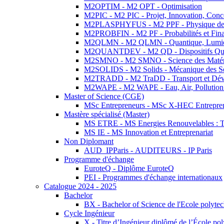
M2OPTIM - M2 OPT - Optimisation
M2PIC - M2 PIC - Projet, Innovation, Conc
M2PLASPHYFUS - M2 PPF - Physique des P
M2PROBFIN - M2 PF - Probabilités et Fin
M2QLMN - M2 QLMN - Quantique, Lumière
M2QUANTDEV - M2 QD - Dispositifs Qua
M2SMNO - M2 SMNO - Science des Matéri
M2SOLIDS - M2 Solids - Mécanique des So
M2TRADD - M2 TraDD - Transport et Dév
M2WAPE - M2 WAPE - Eau, Air, Pollution 
Master of Science (CGE)
MSc Entrepreneurs - MSc X-HEC Entrepre
Mastère spécialisé (Master)
MS ETRE - MS Energies Renouvelables : Tec
MS IE - MS Innovation et Entreprenariat
Non Diplomant
AUD_IPParis - AUDITEURS - IP Paris
Programme d'échange
EuroteQ - Diplôme EuroteQ
PEI - Programmes d'échange internationaux
Catalogue 2024 - 2025
Bachelor
BX - Bachelor of Science de l'Ecole polyte
Cycle Ingénieur
X - Titre d’Ingénieur diplômé de l’École po