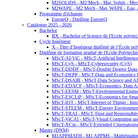
M2SOLIDS - M2 Mech - Maj. Solids - Meca
M2WAPE - M2 Mech - Maj. WAPE - Eau, Air
Programme d'échange
EuroteQ - Diplôme EuroteQ
Catalogue 2025 - 2026
Bachelor
BX - Bachelor of Science de l'Ecole polyte
Cycle Ingénieur
X - Titre d’Ingénieur diplômé de l’École po
Diplôme de formation gradué de l'Ecole Polytec
MScT-AI-ViC - MScT-Artificial Intelligen
MScT-CyS - MScT-Cybersecurity (CyS)
MScT-DDDF - MScT-Double Degree Data 
MScT-DEPP - MScT-Data and Economics fo
MScT-DSAIB - MScT-Data Science and AI 
MScT-EDACF - MScT-Economics, Data Anal
MScT-EESM - MScT-Environmental Enginee
MScT-ESCLiP - MScT-Economics for Smart 
MScT-IOT - MScT-Internet of Things : Inn
MScT-STEEM - MScT-Energy Environment 
MScT-TRAI - MScT-Trust and Responsible
MScT-ViCAI - MScT-Visual Computing and
MScT-XCin - MScT-Extended Cinematogr
Master (DNM)
M1APPMATH - M1 APPMS - Mathématiques A