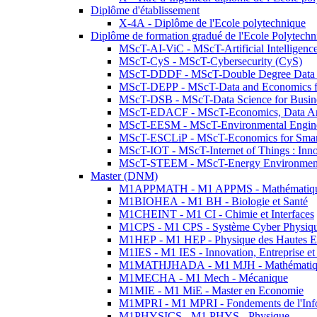
Diplôme d'établissement
X-4A - Diplôme de l'Ecole polytechnique
Diplôme de formation gradué de l'Ecole Polytec
MScT-AI-ViC - MScT-Artificial Intelligen
MScT-CyS - MScT-Cybersecurity (CyS)
MScT-DDDF - MScT-Double Degree Data 
MScT-DEPP - MScT-Data and Economics fo
MScT-DSB - MScT-Data Science for Busin
MScT-EDACF - MScT-Economics, Data Anal
MScT-EESM - MScT-Environmental Enginee
MScT-ESCLiP - MScT-Economics for Smart 
MScT-IOT - MScT-Internet of Things : Inn
MScT-STEEM - MScT-Energy Environment 
Master (DNM)
M1APPMATH - M1 APPMS - Mathématiques A
M1BIOHEA - M1 BH - Biologie et Santé
M1CHEINT - M1 CI - Chimie et Interfaces
M1CPS - M1 CPS - Système Cyber Physiq
M1HEP - M1 HEP - Physique des Hautes E
M1IES - M1 IES - Innovation, Entreprise et
M1MATHJHADA - M1 MJH - Mathématiqu
M1MECHA - M1 Mech - Mécanique
M1MIE - M1 MiE - Master en Economie
M1MPRI - M1 MPRI - Fondements de l'Inf
M1PHYSICS - M1 PHYS - Physique