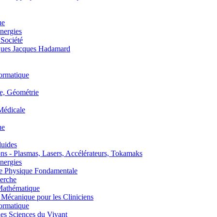
ue
nergies
 Société
es Jacques Hadamard
ormatique
, Géométrie
édicale
ue
uides
s - Plasmas, Lasers, Accélérateurs, Tokamaks
nergies
de Physique Fondamentale
erche
athématique
anique pour les Cliniciens
ormatique
s Sciences du Vivant