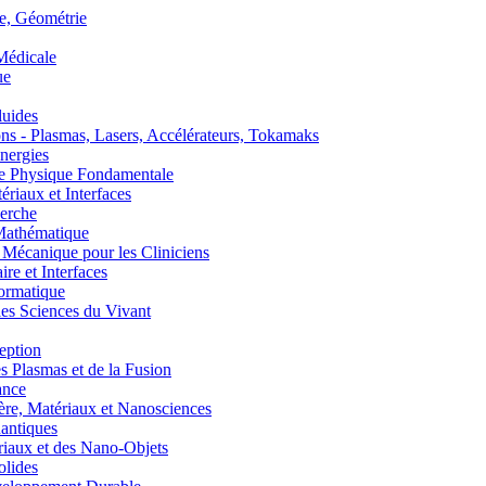
, Géométrie
édicale
ue
uides
s - Plasmas, Lasers, Accélérateurs, Tokamaks
nergies
de Physique Fondamentale
aux et Interfaces
erche
athématique
anique pour les Cliniciens
 et Interfaces
ormatique
s Sciences du Vivant
eption
lasmas et de la Fusion
ance
, Matériaux et Nanosciences
ntiques
aux et des Nano-Objets
lides