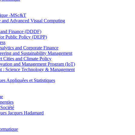
hnique -MSc&T
ce and Advanced Visual Computing
and Finance (DDDF)
r Public Policy (DEPP)
ess
ytics and Corporate Finance
ring and Sustainability Management
Cities and Climate Policy
ovation and Management Program (IoT)
: Science Technology & Management
ppliquées et Statistiques
ue
nergies
 Société
es Jacques Hadamard
ormatique