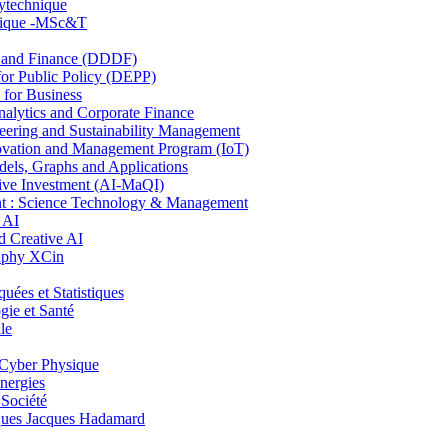
lytechnique
hnique -MSc&T
and Finance (DDDF)
r Public Policy (DEPP)
for Business
ytics and Corporate Finance
ring and Sustainability Management
ovation and Management Program (IoT)
ls, Graphs and Applications
ive Investment (AI-MaQI)
: Science Technology & Management
 AI
 Creative AI
aphy XCin
es et Statistiques
ie et Santé
le
Cyber Physique
nergies
 Société
es Jacques Hadamard