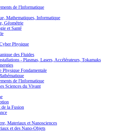
nts de l'Informatique
, Mathematiques, Informatique
, Géométrie
ie et Santé
le
Cyber Physique
nique des Fluides
lations - Plasmas, Lasers, Accélérateurs, Tokamaks
nergies
de Physique Fondamentale
athématique
nts de l'Informatique
s Sciences du Vivant
he
ption
 de la Fusion
ance
, Materiaux et Nanosciences
aux et des Nano-Objets