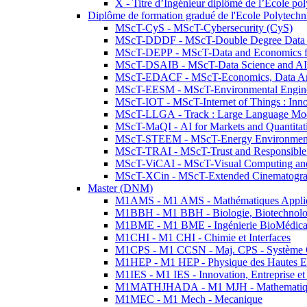
X - Titre d’Ingénieur diplômé de l’École po
Diplôme de formation gradué de l'Ecole Polytec
MScT-CyS - MScT-Cybersecurity (CyS)
MScT-DDDF - MScT-Double Degree Data 
MScT-DEPP - MScT-Data and Economics fo
MScT-DSAIB - MScT-Data Science and AI 
MScT-EDACF - MScT-Economics, Data Anal
MScT-EESM - MScT-Environmental Enginee
MScT-IOT - MScT-Internet of Things : Inn
MScT-LLGA - Track : Large Language Mode
MScT-MaQI - AI for Markets and Quantitat
MScT-STEEM - MScT-Energy Environment 
MScT-TRAI - MScT-Trust and Responsible
MScT-ViCAI - MScT-Visual Computing and
MScT-XCin - MScT-Extended Cinematogr
Master (DNM)
M1AMS - M1 AMS - Mathématiques Appliqué
M1BBH - M1 BBH - Biologie, Biotechnolog
M1BME - M1 BME - Ingénierie BioMédica
M1CHI - M1 CHI - Chimie et Interfaces
M1CPS - M1 CCSN - Maj. CPS - Système 
M1HEP - M1 HEP - Physique des Hautes E
M1IES - M1 IES - Innovation, Entreprise et
M1MATHJHADA - M1 MJH - Mathematiqu
M1MEC - M1 Mech - Mecanique