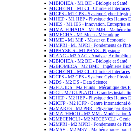
M1BIOHEA - M1 BH - Biologie et Santé
M1CHEINT - M1 CI - Chimie et Interfaces
M1CPS - M1 CPS - Système Cyber Physiq
M1HEP - M1 HEP - Physique des Hautes E
M1IES - M1 IES - Innovation, Entreprise et
M1MATHJHADA - M1 MJH - Mathématiqu
M1MECHA - M1 Mech - Mécanique
M1MIE - M1 MiE - Master en Economie
M1MPRI - M1 MPRI - Fondements de l'Inf
M1PHYSICS - M1 PHYS - Physique
M2AAG - M2 AAG - Analyse, Arithmétique
M2BIOHEA - M2 BH - Biologie et Santé
M2BIOMECA - M2 BME - Ingénierie BioM
M2CHEINT - M2 CI - Chimie et Interfaces
M2CPS - M2 CPS - Système Cyber Physiq
M2DS - M2 DS - Data Science
M2FLUIDS - M2 Fluids - Mécanique des Fl
M2GI - M2 GI-PLATO - Grandes installation
M2HEP - M2 HEP - Physique des Hautes E
M2ICFP - M2 ICFP - Centre International 
M2MARES - M2 PBR - Physique par Rech
M2MATHMOD - M2 MM - Modélisation M
M2MECENCLI - M2 MECENCLI - Génie Méc
M2MPRI - M2 MPRI - Fondements de l'Inf
M2MSV - M2 MSV - Mathématiques pour le