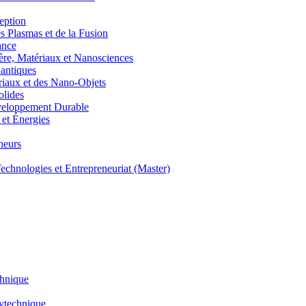
eption
lasmas et de la Fusion
ance
, Matériaux et Nanosciences
ntiques
aux et des Nano-Objets
lides
eloppement Durable
et Énergies
neurs
hnologies et Entrepreneuriat (Master)
chnique
lytechnique