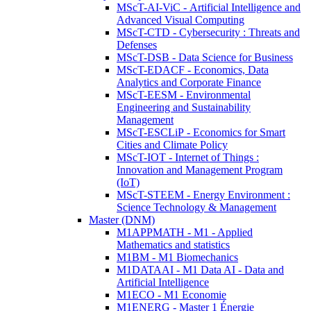
MScT-AI-ViC - Artificial Intelligence and
Advanced Visual Computing
MScT-CTD - Cybersecurity : Threats and
Defenses
MScT-DSB - Data Science for Business
MScT-EDACF - Economics, Data
Analytics and Corporate Finance
MScT-EESM - Environmental
Engineering and Sustainability
Management
MScT-ESCLiP - Economics for Smart
Cities and Climate Policy
MScT-IOT - Internet of Things :
Innovation and Management Program
(IoT)
MScT-STEEM - Energy Environment :
Science Technology & Management
Master (DNM)
M1APPMATH - M1 - Applied
Mathematics and statistics
M1BM - M1 Biomechanics
M1DATAAI - M1 Data AI - Data and
Artificial Intelligence
M1ECO - M1 Economie
M1ENERG - Master 1 Énergie