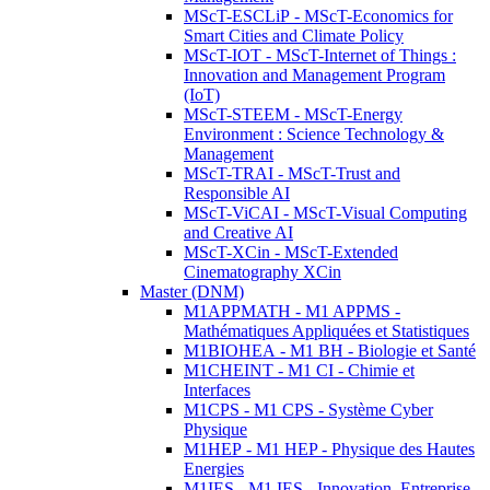
MScT-ESCLiP - MScT-Economics for
Smart Cities and Climate Policy
MScT-IOT - MScT-Internet of Things :
Innovation and Management Program
(IoT)
MScT-STEEM - MScT-Energy
Environment : Science Technology &
Management
MScT-TRAI - MScT-Trust and
Responsible AI
MScT-ViCAI - MScT-Visual Computing
and Creative AI
MScT-XCin - MScT-Extended
Cinematography XCin
Master (DNM)
M1APPMATH - M1 APPMS -
Mathématiques Appliquées et Statistiques
M1BIOHEA - M1 BH - Biologie et Santé
M1CHEINT - M1 CI - Chimie et
Interfaces
M1CPS - M1 CPS - Système Cyber
Physique
M1HEP - M1 HEP - Physique des Hautes
Energies
M1IES - M1 IES - Innovation, Entreprise