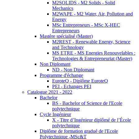
M2SOLIDS - M2 Solids - Solid
Mechanics
M2WAPE - M2 Water, Air, Pollution and
Energy
MSc Entrepreneurs - MSc X-HEC
Entrepreneurs
Mastère spécialisé (Master)
M2REST - Renewable Energy, Science
and Technology
MS ETRE - MS Energies Renouvelables :
Technologies & Entrepreneuriat (Master)
Non Diplomant
ND - Non Diplomant
Programme d'échange
EuroteQ - Diplôme EuroteQ
PEI - Echanges PEI
Catalogue 2021 - 2022
Bachelor
BS - Bachelor of Science de l'Ecole
polytechnique
Cycle Ingénieur
X - Titre d’Ingénieur diplômé de l’École
polytechnique
Diplôme de formation gradué de l'Ecole
Polytechnique -MSc&T