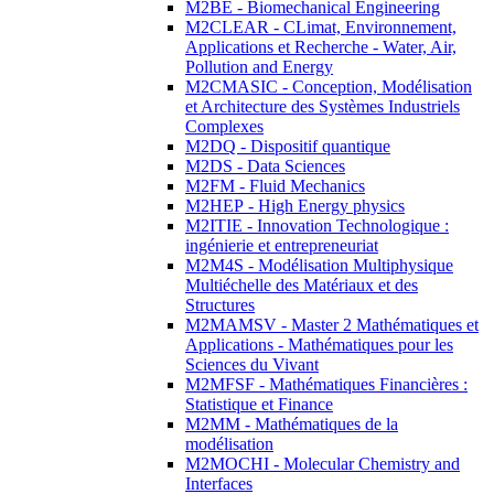
M2BE - Biomechanical Engineering
M2CLEAR - CLimat, Environnement,
Applications et Recherche - Water, Air,
Pollution and Energy
M2CMASIC - Conception, Modélisation
et Architecture des Systèmes Industriels
Complexes
M2DQ - Dispositif quantique
M2DS - Data Sciences
M2FM - Fluid Mechanics
M2HEP - High Energy physics
M2ITIE - Innovation Technologique :
ingénierie et entrepreneuriat
M2M4S - Modélisation Multiphysique
Multiéchelle des Matériaux et des
Structures
M2MAMSV - Master 2 Mathématiques et
Applications - Mathématiques pour les
Sciences du Vivant
M2MFSF - Mathématiques Financières :
Statistique et Finance
M2MM - Mathématiques de la
modélisation
M2MOCHI - Molecular Chemistry and
Interfaces