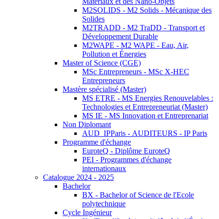
Matériaux et des Nano-Objets
M2SOLIDS - M2 Solids - Mécanique des
Solides
M2TRADD - M2 TraDD - Transport et
Développement Durable
M2WAPE - M2 WAPE - Eau, Air,
Pollution et Énergies
Master of Science (CGE)
MSc Entrepreneurs - MSc X-HEC
Entrepreneurs
Mastère spécialisé (Master)
MS ETRE - MS Energies Renouvelables :
Technologies et Entrepreneuriat (Master)
MS IE - MS Innovation et Entreprenariat
Non Diplomant
AUD_IPParis - AUDITEURS - IP Paris
Programme d'échange
EuroteQ - Diplôme EuroteQ
PEI - Programmes d'échange
internationaux
Catalogue 2024 - 2025
Bachelor
BX - Bachelor of Science de l'Ecole
polytechnique
Cycle Ingénieur