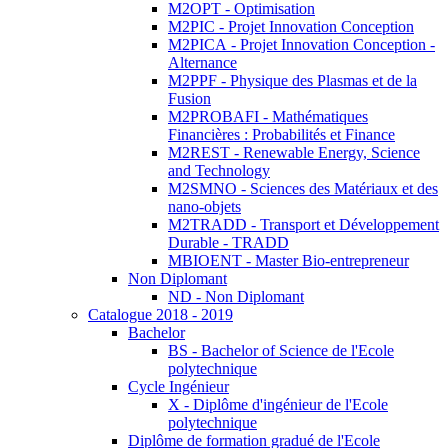
M2OPT - Optimisation
M2PIC - Projet Innovation Conception
M2PICA - Projet Innovation Conception -
Alternance
M2PPF - Physique des Plasmas et de la
Fusion
M2PROBAFI - Mathématiques
Financières : Probabilités et Finance
M2REST - Renewable Energy, Science
and Technology
M2SMNO - Sciences des Matériaux et des
nano-objets
M2TRADD - Transport et Développement
Durable - TRADD
MBIOENT - Master Bio-entrepreneur
Non Diplomant
ND - Non Diplomant
Catalogue 2018 - 2019
Bachelor
BS - Bachelor of Science de l'Ecole
polytechnique
Cycle Ingénieur
X - Diplôme d'ingénieur de l'Ecole
polytechnique
Diplôme de formation gradué de l'Ecole