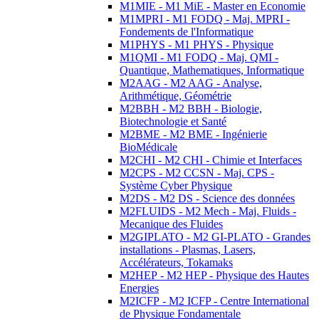
M1MIE - M1 MiE - Master en Economie
M1MPRI - M1 FODQ - Maj. MPRI -
Fondements de l'Informatique
M1PHYS - M1 PHYS - Physique
M1QMI - M1 FODQ - Maj. QMI -
Quantique, Mathematiques, Informatique
M2AAG - M2 AAG - Analyse,
Arithmétique, Géométrie
M2BBH - M2 BBH - Biologie,
Biotechnologie et Santé
M2BME - M2 BME - Ingénierie
BioMédicale
M2CHI - M2 CHI - Chimie et Interfaces
M2CPS - M2 CCSN - Maj. CPS -
Système Cyber Physique
M2DS - M2 DS - Science des données
M2FLUIDS - M2 Mech - Maj. Fluids -
Mecanique des Fluides
M2GIPLATO - M2 GI-PLATO - Grandes
installations - Plasmas, Lasers,
Accélérateurs, Tokamaks
M2HEP - M2 HEP - Physique des Hautes
Energies
M2ICFP - M2 ICFP - Centre International
de Physique Fondamentale