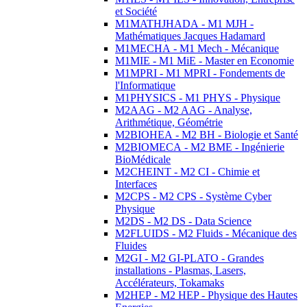
et Société
M1MATHJHADA - M1 MJH -
Mathématiques Jacques Hadamard
M1MECHA - M1 Mech - Mécanique
M1MIE - M1 MiE - Master en Economie
M1MPRI - M1 MPRI - Fondements de
l'Informatique
M1PHYSICS - M1 PHYS - Physique
M2AAG - M2 AAG - Analyse,
Arithmétique, Géométrie
M2BIOHEA - M2 BH - Biologie et Santé
M2BIOMECA - M2 BME - Ingénierie
BioMédicale
M2CHEINT - M2 CI - Chimie et
Interfaces
M2CPS - M2 CPS - Système Cyber
Physique
M2DS - M2 DS - Data Science
M2FLUIDS - M2 Fluids - Mécanique des
Fluides
M2GI - M2 GI-PLATO - Grandes
installations - Plasmas, Lasers,
Accélérateurs, Tokamaks
M2HEP - M2 HEP - Physique des Hautes