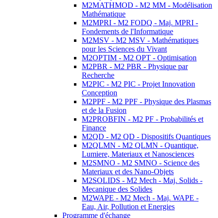
M2MATHMOD - M2 MM - Modélisation
Mathématique
M2MPRI - M2 FODQ - Maj. MPRI -
Fondements de l'Informatique
M2MSV - M2 MSV - Mathématiques
pour les Sciences du Vivant
M2OPTIM - M2 OPT - Optimisation
M2PBR - M2 PBR - Physique par
Recherche
M2PIC - M2 PIC - Projet Innovation
Conception
M2PPF - M2 PPF - Physique des Plasmas
et de la Fusion
M2PROBFIN - M2 PF - Probabilités et
Finance
M2QD - M2 QD - Dispositifs Quantiques
M2QLMN - M2 QLMN - Quantique,
Lumiere, Materiaux et Nanosciences
M2SMNO - M2 SMNO - Science des
Materiaux et des Nano-Objets
M2SOLIDS - M2 Mech - Maj. Solids -
Mecanique des Solides
M2WAPE - M2 Mech - Maj. WAPE -
Eau, Air, Pollution et Energies
Programme d'échange