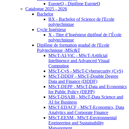
EuroteQ - Diplôme EuroteQ
Catalogue 2025 - 2026
Bachelor
BX - Bachelor of Science de l'Ecole
polytechnique
Cycle Ingénieur
X - Titre d’Ingénieur diplômé de l’École
polytechnique
Diplôme de formation gradué de l'Ecole
Polytechnique -MSc&T
MScT-AI-ViC - MScT-Artificial
Intelligence and Advanced Visual
Computing
MScT-CyS - MScT-Cybersecurity (CyS)
MScT-DDDF - MScT-Double Degree
Data and Finance (DDDF)
MScT-DEPP - MScT-Data and Economics
for Public Policy (DEPP)
MScT-DSAIB - MScT-Data Science and
AI for Business
MScT-EDACF - MScT-Economics, Data
Analytics and Corporate Finance
MScT-EESM - MScT-Environmental
Engineering and Sustainability
Management