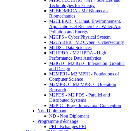
M1SCTECHNRJ - M1 - Sciences and
Technologies for Energy
M2BIOMECA - M2 Biomeca -
Biomechanics
M2CLEAR - CLimat, Environnement,
Applications et Recherche - Water, Air,
Pollution and Energy
M2CPS - Cyber Physical System
M2CYBER - M2 Cyber - Cybersecurity
M2DS - Data Sciences
M2HPDA - M2 HPDA - High
Performance Data Analytics
M2IGD - M2 IGD - Interaction, Graphic
and Design
M2MPRI - M2 MPRI - Foudations of
Computer Science
M2MPRO - M2 MPRO - Operation
Research
M2PDS - M2 PDS - Parallel and
Distributed Systems
M2PIC - Projet Innovation Conception
Non Diplomant
ND - Non Diplomant
Programme d'échange
PEI - Echanges PEI