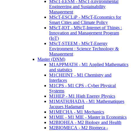
MScT-EESM - MScT-Environmental
Engineering and Sustainability
Management
MScT-ESCLiP - MScT-Economics for
Smart Cities and Climate Policy
MScT-IOT - MScT-Internet of Things :
Innovation and Management Program
(IoT)
MScT-STEEM - MScT-Energy
Environment : Science Technology &
Management
Master (DNM)
M1APPMATH - M1 Applied Mathematics
and statistics
M1CHEINT - M1 Chemistry and
Interfaces
M1CPS - M1 CPS - Cyber Physical
Systems
M1HEP - M1 High Energy Physics
M1MATHJHADA - M1 Mathematiques
Jacques Hadamard
M1MECHA - M1 Mechanics
M1MIE - M1 MIE - Master in Economics
M2BIOHEA - M2 Biology and Health
M2BIOMECA - M2 Biomeca -