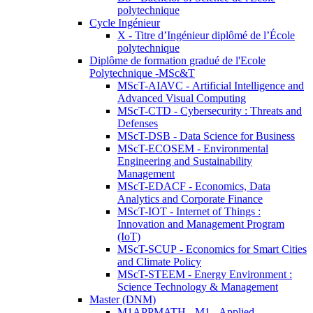
polytechnique
Cycle Ingénieur
X - Titre d’Ingénieur diplômé de l’École
polytechnique
Diplôme de formation gradué de l'Ecole
Polytechnique -MSc&T
MScT-AIAVC - Artificial Intelligence and
Advanced Visual Computing
MScT-CTD - Cybersecurity : Threats and
Defenses
MScT-DSB - Data Science for Business
MScT-ECOSEM - Environmental
Engineering and Sustainability
Management
MScT-EDACF - Economics, Data
Analytics and Corporate Finance
MScT-IOT - Internet of Things :
Innovation and Management Program
(IoT)
MScT-SCUP - Economics for Smart Cities
and Climate Policy
MScT-STEEM - Energy Environment :
Science Technology & Management
Master (DNM)
M1APPMATH - M1 - Applied