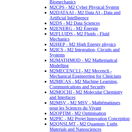
Biomechanics
M2CPS - M2 Cyber Physical System
M2DATAAI - M2 Data AI - Data and
Artificial Intelligence
M2DS - M2 Data Sciences
M2ENERG - M2 Énergie
M2FLUIDS - M2 Fluids - Fluid
Mechanics
M2HEP - M2 High Energy physics
M2ICS - M2 Integration, Circuits and
Systems
M2MATHMOD - M2 Mathematical
Modelling
M2MECENCLI - M2 Mecencli -
Mechanical Engineering for Clinicians
M2MICAS - M2 Machine Learning,
Communications and Security
M2MOCHI - M2 Molecular Chemistry
and Interfaces
M2MSV - M2 MSV - Mathématiques
pour les Sciences du Vivant
M2OPTIM - M2 Optimisation
M2PIC - M2 Projet Innovation Conception
M2QNSLMT - M2 Quantum, Light,
Materials and Nanosciences