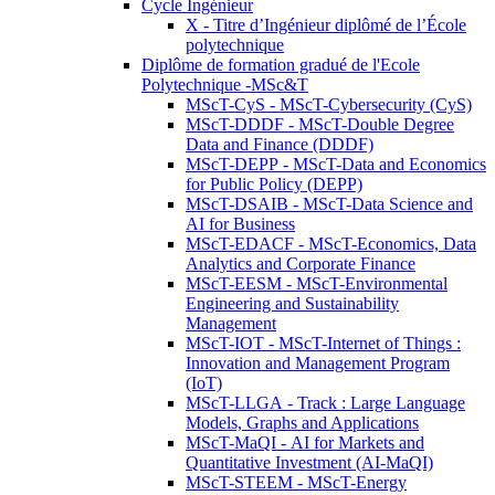
Cycle Ingénieur
X - Titre d’Ingénieur diplômé de l’École
polytechnique
Diplôme de formation gradué de l'Ecole
Polytechnique -MSc&T
MScT-CyS - MScT-Cybersecurity (CyS)
MScT-DDDF - MScT-Double Degree
Data and Finance (DDDF)
MScT-DEPP - MScT-Data and Economics
for Public Policy (DEPP)
MScT-DSAIB - MScT-Data Science and
AI for Business
MScT-EDACF - MScT-Economics, Data
Analytics and Corporate Finance
MScT-EESM - MScT-Environmental
Engineering and Sustainability
Management
MScT-IOT - MScT-Internet of Things :
Innovation and Management Program
(IoT)
MScT-LLGA - Track : Large Language
Models, Graphs and Applications
MScT-MaQI - AI for Markets and
Quantitative Investment (AI-MaQI)
MScT-STEEM - MScT-Energy