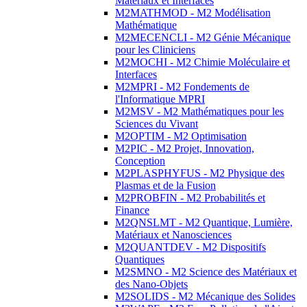
Matériaux et Interfaces
M2MATHMOD - M2 Modélisation
Mathématique
M2MECENCLI - M2 Génie Mécanique
pour les Cliniciens
M2MOCHI - M2 Chimie Moléculaire et
Interfaces
M2MPRI - M2 Fondements de
l'Informatique MPRI
M2MSV - M2 Mathématiques pour les
Sciences du Vivant
M2OPTIM - M2 Optimisation
M2PIC - M2 Projet, Innovation,
Conception
M2PLASPHYFUS - M2 Physique des
Plasmas et de la Fusion
M2PROBFIN - M2 Probabilités et
Finance
M2QNSLMT - M2 Quantique, Lumière,
Matériaux et Nanosciences
M2QUANTDEV - M2 Dispositifs
Quantiques
M2SMNO - M2 Science des Matériaux et
des Nano-Objets
M2SOLIDS - M2 Mécanique des Solides