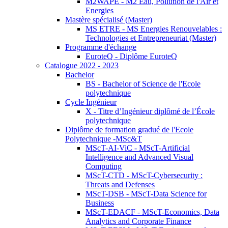
M2WAPE - M2 Eau, Pollution de l'Air et
Energies
Mastère spécialisé (Master)
MS ETRE - MS Energies Renouvelables :
Technologies et Entrepreneuriat (Master)
Programme d'échange
EuroteQ - Diplôme EuroteQ
Catalogue 2022 - 2023
Bachelor
BS - Bachelor of Science de l'Ecole
polytechnique
Cycle Ingénieur
X - Titre d’Ingénieur diplômé de l’École
polytechnique
Diplôme de formation gradué de l'Ecole
Polytechnique -MSc&T
MScT-AI-ViC - MScT-Artificial
Intelligence and Advanced Visual
Computing
MScT-CTD - MScT-Cybersecurity :
Threats and Defenses
MScT-DSB - MScT-Data Science for
Business
MScT-EDACF - MScT-Economics, Data
Analytics and Corporate Finance