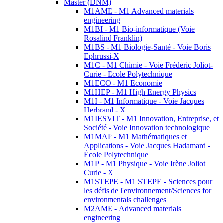
Master (DNM)
M1AME - M1 Advanced materials
engineering
M1BI - M1 Bio-informatique (Voie
Rosalind Franklin)
M1BS - M1 Biologie-Santé - Voie Boris
Ephrussi-X
M1C - M1 Chimie - Voie Fréderic Joliot-
Curie - Ecole Polytechnique
M1ECO - M1 Economie
M1HEP - M1 High Energy Physics
M1I - M1 Informatique - Voie Jacques
Herbrand - X
M1IESVIT - M1 Innovation, Entreprise, et
Société - Voie Innovation technologique
M1MAP - M1 Mathématiques et
Applications - Voie Jacques Hadamard -
École Polytechnique
M1P - M1 Physique - Voie Irène Joliot
Curie - X
M1STEPE - M1 STEPE - Sciences pour
les défis de l'environnement/Sciences for
environmentals challenges
M2AME - Advanced materials
engineering