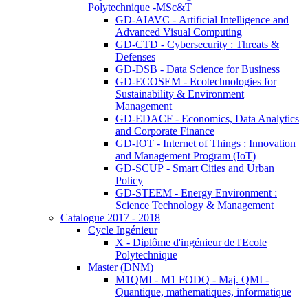
Polytechnique -MSc&T
GD-AIAVC - Artificial Intelligence and
Advanced Visual Computing
GD-CTD - Cybersecurity : Threats &
Defenses
GD-DSB - Data Science for Business
GD-ECOSEM - Ecotechnologies for
Sustainability & Environment
Management
GD-EDACF - Economics, Data Analytics
and Corporate Finance
GD-IOT - Internet of Things : Innovation
and Management Program (IoT)
GD-SCUP - Smart Cities and Urban
Policy
GD-STEEM - Energy Environment :
Science Technology & Management
Catalogue 2017 - 2018
Cycle Ingénieur
X - Diplôme d'ingénieur de l'Ecole
Polytechnique
Master (DNM)
M1QMI - M1 FODQ - Maj. QMI -
Quantique, mathematiques, informatique