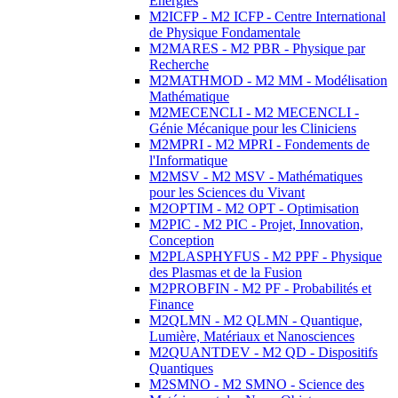
Energies
M2ICFP - M2 ICFP - Centre International
de Physique Fondamentale
M2MARES - M2 PBR - Physique par
Recherche
M2MATHMOD - M2 MM - Modélisation
Mathématique
M2MECENCLI - M2 MECENCLI -
Génie Mécanique pour les Cliniciens
M2MPRI - M2 MPRI - Fondements de
l'Informatique
M2MSV - M2 MSV - Mathématiques
pour les Sciences du Vivant
M2OPTIM - M2 OPT - Optimisation
M2PIC - M2 PIC - Projet, Innovation,
Conception
M2PLASPHYFUS - M2 PPF - Physique
des Plasmas et de la Fusion
M2PROBFIN - M2 PF - Probabilités et
Finance
M2QLMN - M2 QLMN - Quantique,
Lumière, Matériaux et Nanosciences
M2QUANTDEV - M2 QD - Dispositifs
Quantiques
M2SMNO - M2 SMNO - Science des