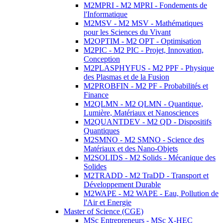
M2MPRI - M2 MPRI - Fondements de
l'Informatique
M2MSV - M2 MSV - Mathématiques
pour les Sciences du Vivant
M2OPTIM - M2 OPT - Optimisation
M2PIC - M2 PIC - Projet, Innovation,
Conception
M2PLASPHYFUS - M2 PPF - Physique
des Plasmas et de la Fusion
M2PROBFIN - M2 PF - Probabilités et
Finance
M2QLMN - M2 QLMN - Quantique,
Lumière, Matériaux et Nanosciences
M2QUANTDEV - M2 QD - Dispositifs
Quantiques
M2SMNO - M2 SMNO - Science des
Matériaux et des Nano-Objets
M2SOLIDS - M2 Solids - Mécanique des
Solides
M2TRADD - M2 TraDD - Transport et
Développement Durable
M2WAPE - M2 WAPE - Eau, Pollution de
l'Air et Energie
Master of Science (CGE)
MSc Entrepreneurs - MSc X-HEC