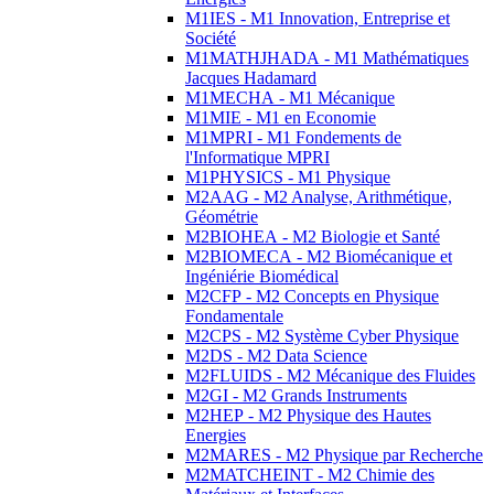
M1IES - M1 Innovation, Entreprise et
Société
M1MATHJHADA - M1 Mathématiques
Jacques Hadamard
M1MECHA - M1 Mécanique
M1MIE - M1 en Economie
M1MPRI - M1 Fondements de
l'Informatique MPRI
M1PHYSICS - M1 Physique
M2AAG - M2 Analyse, Arithmétique,
Géométrie
M2BIOHEA - M2 Biologie et Santé
M2BIOMECA - M2 Biomécanique et
Ingéniérie Biomédical
M2CFP - M2 Concepts en Physique
Fondamentale
M2CPS - M2 Système Cyber Physique
M2DS - M2 Data Science
M2FLUIDS - M2 Mécanique des Fluides
M2GI - M2 Grands Instruments
M2HEP - M2 Physique des Hautes
Energies
M2MARES - M2 Physique par Recherche
M2MATCHEINT - M2 Chimie des