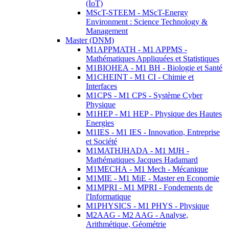
(IoT)
MScT-STEEM - MScT-Energy
Environment : Science Technology &
Management
Master (DNM)
M1APPMATH - M1 APPMS -
Mathématiques Appliquées et Statistiques
M1BIOHEA - M1 BH - Biologie et Santé
M1CHEINT - M1 CI - Chimie et
Interfaces
M1CPS - M1 CPS - Système Cyber
Physique
M1HEP - M1 HEP - Physique des Hautes
Energies
M1IES - M1 IES - Innovation, Entreprise
et Société
M1MATHJHADA - M1 MJH -
Mathématiques Jacques Hadamard
M1MECHA - M1 Mech - Mécanique
M1MIE - M1 MiE - Master en Economie
M1MPRI - M1 MPRI - Fondements de
l'Informatique
M1PHYSICS - M1 PHYS - Physique
M2AAG - M2 AAG - Analyse,
Arithmétique, Géométrie