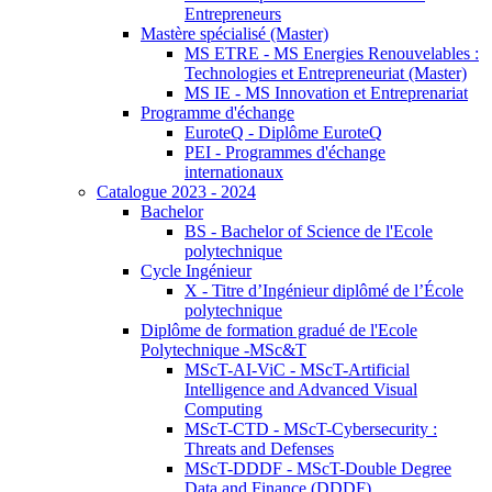
Entrepreneurs
Mastère spécialisé (Master)
MS ETRE - MS Energies Renouvelables :
Technologies et Entrepreneuriat (Master)
MS IE - MS Innovation et Entreprenariat
Programme d'échange
EuroteQ - Diplôme EuroteQ
PEI - Programmes d'échange
internationaux
Catalogue 2023 - 2024
Bachelor
BS - Bachelor of Science de l'Ecole
polytechnique
Cycle Ingénieur
X - Titre d’Ingénieur diplômé de l’École
polytechnique
Diplôme de formation gradué de l'Ecole
Polytechnique -MSc&T
MScT-AI-ViC - MScT-Artificial
Intelligence and Advanced Visual
Computing
MScT-CTD - MScT-Cybersecurity :
Threats and Defenses
MScT-DDDF - MScT-Double Degree
Data and Finance (DDDF)