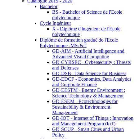
Catalogue 2019 - 2020
Bachelor
BS - Bachelor of Science de l'Ecole
polytechnique
Cycle Ingénieur
X - Diplôme d'ingénieur de l'Ecole
polytechnique
Diplôme de formation gradué de l'Ecole
Polytechnique -MSc&T
GD-AIM - Artificial Intelligence and
Advanced Visual Computing
GD-CYBSEC - Cybersecurity : Threats
and Defenses
GD-DSB - Data Science for Business
GD-EDCF - Economics, Data Analytics
and Corporate Finance
GD-EESTM - Energy Environment :
Science Technology & Management
GD-ESEM - Ecotechnologies for
Sustainability & Environment
Management
GD-IOT - Internet of Things : Innovation
and Management Program (IoT)
GD-SCUP - Smart Cities and Urban
Policy