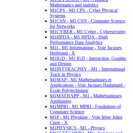
Mathematics and statistics
M1CPS - M1 CPS - Cyber Physical
Systems
M1CSN - M1 CSN - Computer Science
for Networks
M1CYBER - M1 Cyber - Cybersecurity
M1HPDA - M1 HPDA - High
Performance Data Analytics
M1I - M1 Informatique - Voie Jacques
Herbrand - X
M1IGD - M1 IGD - Interaction, Graphic
and Design
M1INTTRACPHY - M1 - International
Track in Physics
M1MAP - M1 Mathématiques et
Applications - Voie Jacques Hadamard -
École Polytechnique
M1MATHAPP - M1 - Mathématiques
Appliquées
M1MPRI - M1 MPRI - Foudations of
Computer Science
M1P - M1 Physique - Voie Irène Joliot
Curie - X
M1PHYSICS - M1 - Physics