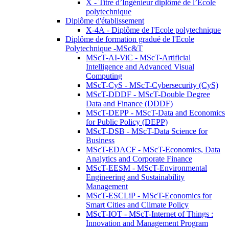
X - Titre d’Ingénieur diplômé de l’École
polytechnique
Diplôme d'établissement
X-4A - Diplôme de l'Ecole polytechnique
Diplôme de formation gradué de l'Ecole
Polytechnique -MSc&T
MScT-AI-ViC - MScT-Artificial
Intelligence and Advanced Visual
Computing
MScT-CyS - MScT-Cybersecurity (CyS)
MScT-DDDF - MScT-Double Degree
Data and Finance (DDDF)
MScT-DEPP - MScT-Data and Economics
for Public Policy (DEPP)
MScT-DSB - MScT-Data Science for
Business
MScT-EDACF - MScT-Economics, Data
Analytics and Corporate Finance
MScT-EESM - MScT-Environmental
Engineering and Sustainability
Management
MScT-ESCLiP - MScT-Economics for
Smart Cities and Climate Policy
MScT-IOT - MScT-Internet of Things :
Innovation and Management Program