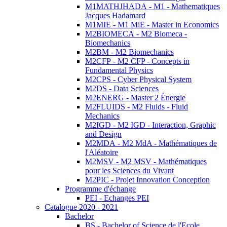
M1MATHJHADA - M1 - Mathematiques
Jacques Hadamard
M1MIE - M1 MiE - Master in Economics
M2BIOMECA - M2 Biomeca -
Biomechanics
M2BM - M2 Biomechanics
M2CFP - M2 CFP - Concepts in
Fundamental Physics
M2CPS - Cyber Physical System
M2DS - Data Sciences
M2ENERG - Master 2 Énergie
M2FLUIDS - M2 Fluids - Fluid
Mechanics
M2IGD - M2 IGD - Interaction, Graphic
and Design
M2MDA - M2 MdA - Mathématiques de
l'Aléatoire
M2MSV - M2 MSV - Mathématiques
pour les Sciences du Vivant
M2PIC - Projet Innovation Conception
Programme d'échange
PEI - Echanges PEI
Catalogue 2020 - 2021
Bachelor
BS - Bachelor of Science de l'Ecole