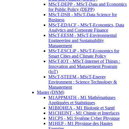
MScT-DEPP - MScT-Data and Economics
for Public Policy (DEPP)
MScT-DSB - MScT-Data Science for
Business
MScT-EDACF - MScT-Economics, Data
Analytics and Corporate Finance
MScT-EESM - MScT-Environmental
Engineering and Sustainability
Management
MScT-ESCLiP - MScT-Economics for
Smart Cities and Climate Policy
MScT-IOT - MScT-Internet of Things :
Innovation and Management Program
(IoT)
MScT-STEEM - MScT-Energy
Environment : Science Technology &
Management
Master (DNM)
M1APPMATH - M1 Mathématiques
Appliquées et Statistiques
M1BIOHEA - M1 Biologie et Santé
M1CHEINT - M1 Chimie et Interfaces
M1CPS - M1 Système Cyber Physique
M1HEP - M1 Physique des Hautes
Energies