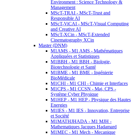
Environment : Science Technology &
Management
MScT-TRAI - MScT-Trust and
Responsible AI
MScT-ViCAI - MScT-Visual Computing
and Creative AI
MScT-XCin - MScT-Extended
Cinematography XCin
Master (DNM)
M1AMS - M1 AMS - Mathématiques
Appliquées et Statistiques
M1BBH - M1 BBH - Biologie,
Biotechnologie et Santé
M1BME - M1 BME - Ingénierie
BioMédicale
M1CHI - M1 CHI - Chimie et Interfaces
M1CPS - M1 CCSN - Maj. CPS -
Système Cyber Physique
M1HEP - M1 HEP - Physique des Hautes
Energies
M1IES - M1 IES - Innovation, Entreprise
et Société
M1MATHJHADA - M1 MJH -
Mathematiques Jacques Hadamard
M1MEC - M1 Mech - Mecanique