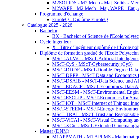
M2SOLIDS - M2 Mech - Maj. Solids - Meca
M2WAPE - M2 Mech - Maj. WAPE - Eau, Air
Programme d'échange
EuroteQ - Diplôme EuroteQ
Catalogue 2025 - 2026
Bachelor
BX - Bachelor of Science de l'Ecole polyte
Cycle Ingénieur
X - Titre d’Ingénieur diplômé de l’École po
Diplôme de formation gradué de l'Ecole Polytec
MScT-AI-ViC - MScT-Artificial Intelligen
MScT-CyS - MScT-Cybersecurity (CyS)
MScT-DDDF - MScT-Double Degree Data 
MScT-DEPP - MScT-Data and Economics fo
MScT-DSAIB - MScT-Data Science and AI 
MScT-EDACF - MScT-Economics, Data Anal
MScT-EESM - MScT-Environmental Enginee
MScT-ESCLiP - MScT-Economics for Smart 
MScT-IOT - MScT-Internet of Things : Inn
MScT-STEEM - MScT-Energy Environment 
MScT-TRAI - MScT-Trust and Responsible
MScT-ViCAI - MScT-Visual Computing and
MScT-XCin - MScT-Extended Cinematogr
Master (DNM)
M1APPMATH - M1 APPMS - Mathématiques A