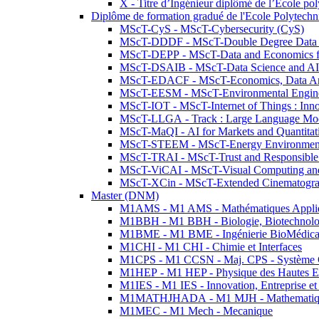
X - Titre d’Ingénieur diplômé de l’École po
Diplôme de formation gradué de l'Ecole Polytec
MScT-CyS - MScT-Cybersecurity (CyS)
MScT-DDDF - MScT-Double Degree Data 
MScT-DEPP - MScT-Data and Economics fo
MScT-DSAIB - MScT-Data Science and AI 
MScT-EDACF - MScT-Economics, Data Anal
MScT-EESM - MScT-Environmental Enginee
MScT-IOT - MScT-Internet of Things : Inn
MScT-LLGA - Track : Large Language Mode
MScT-MaQI - AI for Markets and Quantitat
MScT-STEEM - MScT-Energy Environment 
MScT-TRAI - MScT-Trust and Responsible
MScT-ViCAI - MScT-Visual Computing and
MScT-XCin - MScT-Extended Cinematogr
Master (DNM)
M1AMS - M1 AMS - Mathématiques Appliqué
M1BBH - M1 BBH - Biologie, Biotechnolog
M1BME - M1 BME - Ingénierie BioMédica
M1CHI - M1 CHI - Chimie et Interfaces
M1CPS - M1 CCSN - Maj. CPS - Système 
M1HEP - M1 HEP - Physique des Hautes E
M1IES - M1 IES - Innovation, Entreprise et
M1MATHJHADA - M1 MJH - Mathematiqu
M1MEC - M1 Mech - Mecanique