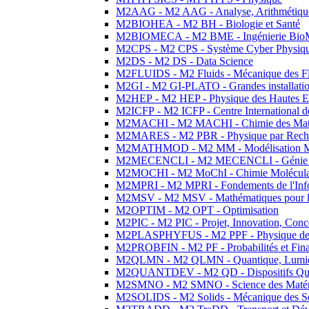
M2AAG - M2 AAG - Analyse, Arithmétique
M2BIOHEA - M2 BH - Biologie et Santé
M2BIOMECA - M2 BME - Ingénierie BioM
M2CPS - M2 CPS - Système Cyber Physiq
M2DS - M2 DS - Data Science
M2FLUIDS - M2 Fluids - Mécanique des Fl
M2GI - M2 GI-PLATO - Grandes installation
M2HEP - M2 HEP - Physique des Hautes E
M2ICFP - M2 ICFP - Centre International 
M2MACHI - M2 MACHI - Chimie des Matéri
M2MARES - M2 PBR - Physique par Rech
M2MATHMOD - M2 MM - Modélisation M
M2MECENCLI - M2 MECENCLI - Génie Méc
M2MOCHI - M2 MoChI - Chimie Moléculaire
M2MPRI - M2 MPRI - Fondements de l'Inf
M2MSV - M2 MSV - Mathématiques pour le
M2OPTIM - M2 OPT - Optimisation
M2PIC - M2 PIC - Projet, Innovation, Conc
M2PLASPHYFUS - M2 PPF - Physique des P
M2PROBFIN - M2 PF - Probabilités et Fin
M2QLMN - M2 QLMN - Quantique, Lumière
M2QUANTDEV - M2 QD - Dispositifs Qua
M2SMNO - M2 SMNO - Science des Matéri
M2SOLIDS - M2 Solids - Mécanique des So