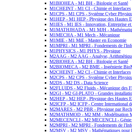
M1BIOHEA - M1 BH - Biologie et Santé
M1CHEINT - M1 CI - Chimie et Interfaces
M1CPS - M1 CPS - Système Cyber Physiq
M1HEP - M1 HEP - Physique des Hautes E
M1IES - M1 IES - Innovation, Entreprise et
M1MATHJHADA - M1 MJH - Mathématiqu
M1MECHA - M1 Mech - Mécanique
M1MIE - M1 MiE - Master en Economie
M1MPRI - M1 MPRI - Fondements de l'Inf
M1PHYSICS - M1 PHYS - Physique
M2AAG - M2 AAG - Analyse, Arithmétique
M2BIOHEA - M2 BH - Biologie et Santé
M2BIOMECA - M2 BME - Ingénierie BioM
M2CHEINT - M2 CI - Chimie et Interfaces
M2CPS - M2 CPS - Système Cyber Physiq
M2DS - M2 DS - Data Science
M2FLUIDS - M2 Fluids - Mécanique des Fl
M2GI - M2 GI-PLATO - Grandes installation
M2HEP - M2 HEP - Physique des Hautes E
M2ICFP - M2 ICFP - Centre International 
M2MARES - M2 PBR - Physique par Rech
M2MATHMOD - M2 MM - Modélisation M
M2MECENCLI - M2 MECENCLI - Génie Méc
M2MPRI - M2 MPRI - Fondements de l'Inf
M2MSV - M2 MSV - Mathématiques pour le