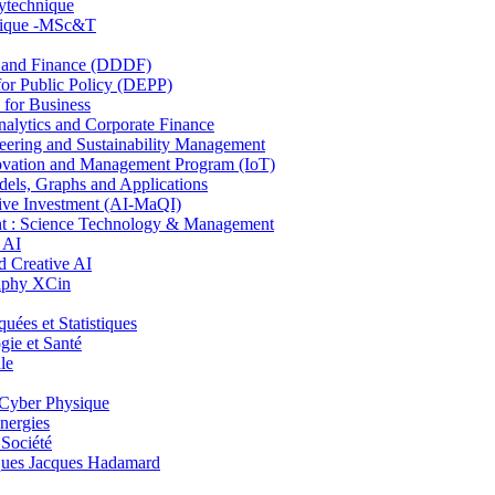
lytechnique
hnique -MSc&T
and Finance (DDDF)
r Public Policy (DEPP)
for Business
ytics and Corporate Finance
ring and Sustainability Management
ovation and Management Program (IoT)
ls, Graphs and Applications
ive Investment (AI-MaQI)
: Science Technology & Management
 AI
 Creative AI
aphy XCin
es et Statistiques
ie et Santé
le
Cyber Physique
nergies
 Société
es Jacques Hadamard