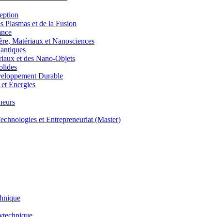
eption
lasmas et de la Fusion
ance
, Matériaux et Nanosciences
ntiques
aux et des Nano-Objets
lides
eloppement Durable
et Énergies
neurs
hnologies et Entrepreneuriat (Master)
chnique
lytechnique