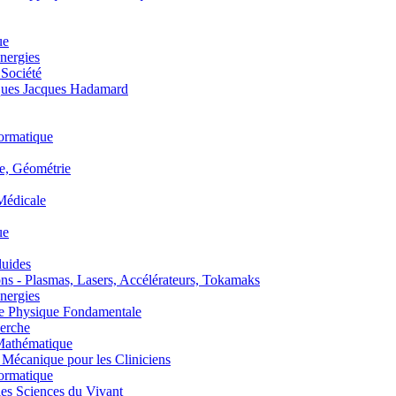
ue
nergies
 Société
es Jacques Hadamard
ormatique
, Géométrie
édicale
ue
uides
s - Plasmas, Lasers, Accélérateurs, Tokamaks
nergies
de Physique Fondamentale
erche
athématique
anique pour les Cliniciens
ormatique
s Sciences du Vivant