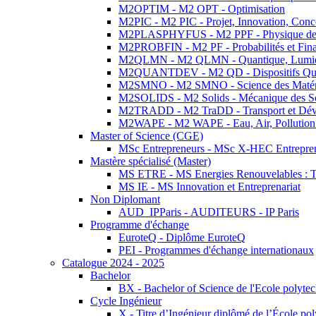
M2OPTIM - M2 OPT - Optimisation
M2PIC - M2 PIC - Projet, Innovation, Conc
M2PLASPHYFUS - M2 PPF - Physique des P
M2PROBFIN - M2 PF - Probabilités et Fin
M2QLMN - M2 QLMN - Quantique, Lumière
M2QUANTDEV - M2 QD - Dispositifs Qua
M2SMNO - M2 SMNO - Science des Matéri
M2SOLIDS - M2 Solids - Mécanique des So
M2TRADD - M2 TraDD - Transport et Dév
M2WAPE - M2 WAPE - Eau, Air, Pollution 
Master of Science (CGE)
MSc Entrepreneurs - MSc X-HEC Entrepre
Mastère spécialisé (Master)
MS ETRE - MS Energies Renouvelables : Tec
MS IE - MS Innovation et Entreprenariat
Non Diplomant
AUD_IPParis - AUDITEURS - IP Paris
Programme d'échange
EuroteQ - Diplôme EuroteQ
PEI - Programmes d'échange internationaux
Catalogue 2024 - 2025
Bachelor
BX - Bachelor of Science de l'Ecole polyte
Cycle Ingénieur
X - Titre d’Ingénieur diplômé de l’École po