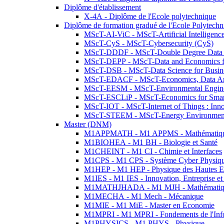
Diplôme d'établissement
X-4A - Diplôme de l'Ecole polytechnique
Diplôme de formation gradué de l'Ecole Polytec
MScT-AI-ViC - MScT-Artificial Intelligen
MScT-CyS - MScT-Cybersecurity (CyS)
MScT-DDDF - MScT-Double Degree Data 
MScT-DEPP - MScT-Data and Economics fo
MScT-DSB - MScT-Data Science for Busin
MScT-EDACF - MScT-Economics, Data Anal
MScT-EESM - MScT-Environmental Enginee
MScT-ESCLiP - MScT-Economics for Smart 
MScT-IOT - MScT-Internet of Things : Inn
MScT-STEEM - MScT-Energy Environment 
Master (DNM)
M1APPMATH - M1 APPMS - Mathématiques A
M1BIOHEA - M1 BH - Biologie et Santé
M1CHEINT - M1 CI - Chimie et Interfaces
M1CPS - M1 CPS - Système Cyber Physiq
M1HEP - M1 HEP - Physique des Hautes E
M1IES - M1 IES - Innovation, Entreprise et
M1MATHJHADA - M1 MJH - Mathématiqu
M1MECHA - M1 Mech - Mécanique
M1MIE - M1 MiE - Master en Economie
M1MPRI - M1 MPRI - Fondements de l'Inf
M1PHYSICS - M1 PHYS - Physique