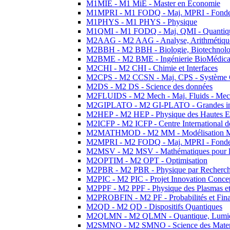
M1MIE - M1 MiE - Master en Economie
M1MPRI - M1 FODQ - Maj. MPRI - Fondeme
M1PHYS - M1 PHYS - Physique
M1QMI - M1 FODQ - Maj. QMI - Quantique
M2AAG - M2 AAG - Analyse, Arithmétique
M2BBH - M2 BBH - Biologie, Biotechnolog
M2BME - M2 BME - Ingénierie BioMédica
M2CHI - M2 CHI - Chimie et Interfaces
M2CPS - M2 CCSN - Maj. CPS - Système 
M2DS - M2 DS - Science des données
M2FLUIDS - M2 Mech - Maj. Fluids - Meca
M2GIPLATO - M2 GI-PLATO - Grandes instal
M2HEP - M2 HEP - Physique des Hautes E
M2ICFP - M2 ICFP - Centre International 
M2MATHMOD - M2 MM - Modélisation M
M2MPRI - M2 FODQ - Maj. MPRI - Fondeme
M2MSV - M2 MSV - Mathématiques pour le
M2OPTIM - M2 OPT - Optimisation
M2PBR - M2 PBR - Physique par Recherc
M2PIC - M2 PIC - Projet Innovation Conce
M2PPF - M2 PPF - Physique des Plasmas et
M2PROBFIN - M2 PF - Probabilités et Fin
M2QD - M2 QD - Dispositifs Quantiques
M2QLMN - M2 QLMN - Quantique, Lumiere
M2SMNO - M2 SMNO - Science des Materi