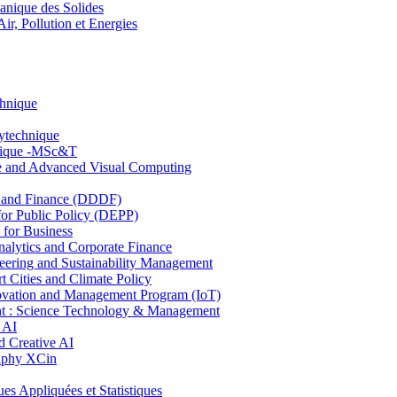
nique des Solides
, Pollution et Energies
chnique
lytechnique
hnique -MSc&T
ce and Advanced Visual Computing
and Finance (DDDF)
r Public Policy (DEPP)
for Business
ytics and Corporate Finance
ring and Sustainability Management
Cities and Climate Policy
ovation and Management Program (IoT)
: Science Technology & Management
 AI
 Creative AI
aphy XCin
ppliquées et Statistiques