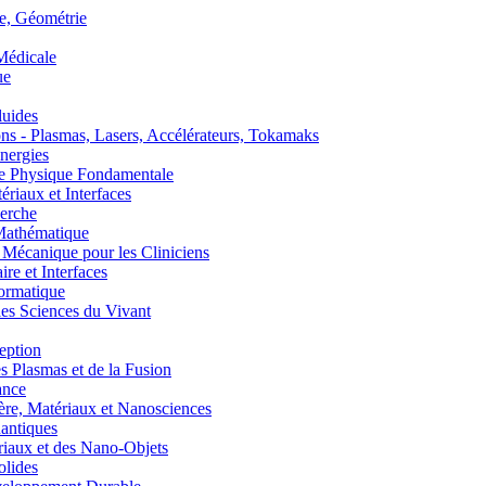
, Géométrie
édicale
ue
uides
s - Plasmas, Lasers, Accélérateurs, Tokamaks
nergies
de Physique Fondamentale
aux et Interfaces
erche
athématique
anique pour les Cliniciens
 et Interfaces
ormatique
s Sciences du Vivant
eption
lasmas et de la Fusion
ance
, Matériaux et Nanosciences
ntiques
aux et des Nano-Objets
lides