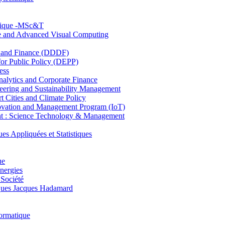
hnique -MSc&T
ce and Advanced Visual Computing
and Finance (DDDF)
r Public Policy (DEPP)
ess
ytics and Corporate Finance
ring and Sustainability Management
Cities and Climate Policy
ovation and Management Program (IoT)
: Science Technology & Management
ppliquées et Statistiques
ue
nergies
 Société
es Jacques Hadamard
ormatique