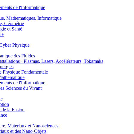
nts de l'Informatique
, Mathematiques, Informatique
, Géométrie
ie et Santé
le
Cyber Physique
nique des Fluides
lations - Plasmas, Lasers, Accélérateurs, Tokamaks
nergies
de Physique Fondamentale
athématique
nts de l'Informatique
s Sciences du Vivant
he
ption
 de la Fusion
ance
, Materiaux et Nanosciences
aux et des Nano-Objets