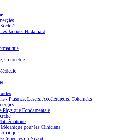
ue
nergies
 Société
es Jacques Hadamard
ormatique
, Géométrie
édicale
ue
uides
s - Plasmas, Lasers, Accélérateurs, Tokamaks
nergies
de Physique Fondamentale
erche
athématique
anique pour les Cliniciens
ormatique
s Sciences du Vivant