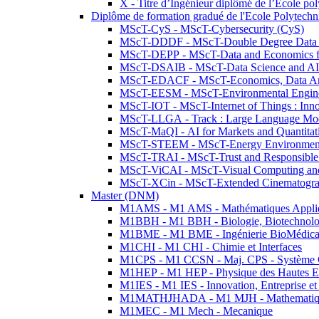
X - Titre d’Ingénieur diplômé de l’École po
Diplôme de formation gradué de l'Ecole Polytec
MScT-CyS - MScT-Cybersecurity (CyS)
MScT-DDDF - MScT-Double Degree Data 
MScT-DEPP - MScT-Data and Economics fo
MScT-DSAIB - MScT-Data Science and AI 
MScT-EDACF - MScT-Economics, Data Anal
MScT-EESM - MScT-Environmental Enginee
MScT-IOT - MScT-Internet of Things : Inn
MScT-LLGA - Track : Large Language Mode
MScT-MaQI - AI for Markets and Quantitat
MScT-STEEM - MScT-Energy Environment 
MScT-TRAI - MScT-Trust and Responsible
MScT-ViCAI - MScT-Visual Computing and
MScT-XCin - MScT-Extended Cinematogr
Master (DNM)
M1AMS - M1 AMS - Mathématiques Appliqué
M1BBH - M1 BBH - Biologie, Biotechnolog
M1BME - M1 BME - Ingénierie BioMédica
M1CHI - M1 CHI - Chimie et Interfaces
M1CPS - M1 CCSN - Maj. CPS - Système 
M1HEP - M1 HEP - Physique des Hautes E
M1IES - M1 IES - Innovation, Entreprise et
M1MATHJHADA - M1 MJH - Mathematiqu
M1MEC - M1 Mech - Mecanique