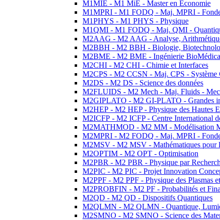
M1MIE - M1 MiE - Master en Economie
M1MPRI - M1 FODQ - Maj. MPRI - Fondeme
M1PHYS - M1 PHYS - Physique
M1QMI - M1 FODQ - Maj. QMI - Quantique
M2AAG - M2 AAG - Analyse, Arithmétique
M2BBH - M2 BBH - Biologie, Biotechnolog
M2BME - M2 BME - Ingénierie BioMédica
M2CHI - M2 CHI - Chimie et Interfaces
M2CPS - M2 CCSN - Maj. CPS - Système 
M2DS - M2 DS - Science des données
M2FLUIDS - M2 Mech - Maj. Fluids - Meca
M2GIPLATO - M2 GI-PLATO - Grandes instal
M2HEP - M2 HEP - Physique des Hautes E
M2ICFP - M2 ICFP - Centre International 
M2MATHMOD - M2 MM - Modélisation M
M2MPRI - M2 FODQ - Maj. MPRI - Fondeme
M2MSV - M2 MSV - Mathématiques pour le
M2OPTIM - M2 OPT - Optimisation
M2PBR - M2 PBR - Physique par Recherc
M2PIC - M2 PIC - Projet Innovation Conce
M2PPF - M2 PPF - Physique des Plasmas et
M2PROBFIN - M2 PF - Probabilités et Fin
M2QD - M2 QD - Dispositifs Quantiques
M2QLMN - M2 QLMN - Quantique, Lumiere
M2SMNO - M2 SMNO - Science des Materi