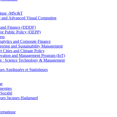
hnique -MSc&T
ce and Advanced Visual Computing
and Finance (DDDF)
r Public Policy (DEPP)
ess
ytics and Corporate Finance
ring and Sustainability Management
Cities and Climate Policy
ovation and Management Program (IoT)
: Science Technology & Management
ppliquées et Statistiques
ue
nergies
 Société
es Jacques Hadamard
ormatique