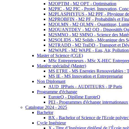
M2OPTIM - M2 OPT - Optimisation
M2PIC - M2 PIC - Projet, Innovation, Conc
M2PLASPHYFUS - M2 PPF - Physique des P
M2PROBFIN - M2 PF - Probabilités et Fin
M2QLMN - M2 QLMN - Quantique, Lumière
M2QUANTDEV - M2 QD - Dispositifs Qua
M2SMNO - M2 SMNO - Science des Matéri
M2SOLIDS - M2 Solids - Mécanique des So
M2TRADD - M2 TraDD - Transport et Dév
M2WAPE - M2 WAPE - Eau, Air, Pollution 
Master of Science (CGE)
MSc Entrepreneurs - MSc X-HEC Entrepre
Mastère spécialisé (Master)
MS ETRE - MS Energies Renouvelables : Tec
MS IE - MS Innovation et Entreprenariat
Non Diplomant
AUD_IPParis - AUDITEURS - IP Paris
Programme d'échange
EuroteQ - Diplôme EuroteQ
PEI - Programmes d'échange internationaux
Catalogue 2024 - 2025
Bachelor
BX - Bachelor of Science de l'Ecole polyte
Cycle Ingénieur
X - Titre d’Ingénieur diplômé de l’École po