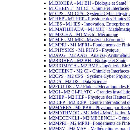
M1BIOHEA - M1 BH - Biologie et Santé
M1CHEINT - M1 CI - Chimie et Interfaces
M1CPS - M1 CPS - Système Cyber Physiq
M1HEP - M1 HEP - Physique des Hautes E
M1IES - M1 IES - Innovation, Entreprise et
M1MATHJHADA - M1 MJH - Mathématiqu
M1MECHA - M1 Mech - Mécanique
M1MIE - M1 MiE - Master en Economie
M1MPRI - M1 MPRI - Fondements de l'Inf
M1PHYSICS - M1 PHYS - Physique
M2AAG - M2 AAG - Analyse, Arithmétique
M2BIOHEA - M2 BH - Biologie et Santé
M2BIOMECA - M2 BME - Ingénierie BioM
M2CHEINT - M2 CI - Chimie et Interfaces
M2CPS - M2 CPS - Système Cyber Physiq
M2DS - M2 DS - Data Science
M2FLUIDS - M2 Fluids - Mécanique des Fl
M2GI - M2 GI-PLATO - Grandes installation
M2HEP - M2 HEP - Physique des Hautes E
M2ICFP - M2 ICFP - Centre International 
M2MARES - M2 PBR - Physique par Rech
M2MATHMOD - M2 MM - Modélisation M
M2MECENCLI - M2 MECENCLI - Génie Méc
M2MPRI - M2 MPRI - Fondements de l'Inf
M2MSV - M2 MSV - Mathématiques pour le