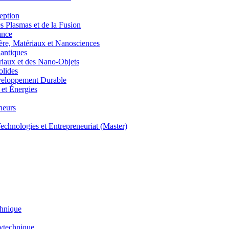
eption
lasmas et de la Fusion
ance
, Matériaux et Nanosciences
ntiques
aux et des Nano-Objets
lides
eloppement Durable
et Énergies
neurs
hnologies et Entrepreneuriat (Master)
chnique
lytechnique