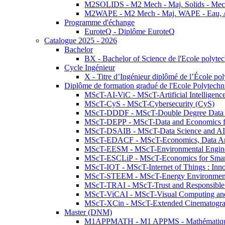
M2SOLIDS - M2 Mech - Maj. Solids - Meca
M2WAPE - M2 Mech - Maj. WAPE - Eau, Air
Programme d'échange
EuroteQ - Diplôme EuroteQ
Catalogue 2025 - 2026
Bachelor
BX - Bachelor of Science de l'Ecole polyte
Cycle Ingénieur
X - Titre d’Ingénieur diplômé de l’École po
Diplôme de formation gradué de l'Ecole Polytec
MScT-AI-ViC - MScT-Artificial Intelligen
MScT-CyS - MScT-Cybersecurity (CyS)
MScT-DDDF - MScT-Double Degree Data 
MScT-DEPP - MScT-Data and Economics fo
MScT-DSAIB - MScT-Data Science and AI 
MScT-EDACF - MScT-Economics, Data Anal
MScT-EESM - MScT-Environmental Enginee
MScT-ESCLiP - MScT-Economics for Smart 
MScT-IOT - MScT-Internet of Things : Inn
MScT-STEEM - MScT-Energy Environment 
MScT-TRAI - MScT-Trust and Responsible
MScT-ViCAI - MScT-Visual Computing and
MScT-XCin - MScT-Extended Cinematogr
Master (DNM)
M1APPMATH - M1 APPMS - Mathématiques A