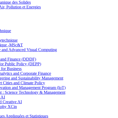
nique des Solides
, Pollution et Energies
chnique
lytechnique
hnique -MSc&T
ce and Advanced Visual Computing
and Finance (DDDF)
r Public Policy (DEPP)
for Business
ytics and Corporate Finance
ring and Sustainability Management
Cities and Climate Policy
ovation and Management Program (IoT)
: Science Technology & Management
 AI
 Creative AI
aphy XCin
ppliquées et Statistiques