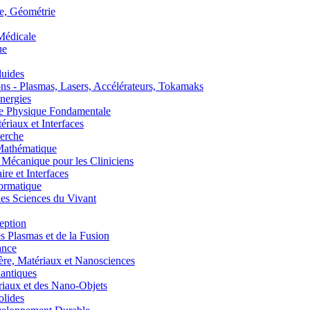
, Géométrie
édicale
ue
uides
s - Plasmas, Lasers, Accélérateurs, Tokamaks
nergies
de Physique Fondamentale
aux et Interfaces
erche
athématique
anique pour les Cliniciens
 et Interfaces
ormatique
s Sciences du Vivant
eption
lasmas et de la Fusion
ance
, Matériaux et Nanosciences
ntiques
aux et des Nano-Objets
lides