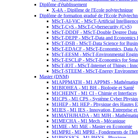
Diplôme d'établissement
X-4A - Diplôme de l'Ecole polytechnique
Diplôme de formation gradué de l'Ecole Polytec
MScT-AI-ViC - MScT-Artificial Intelligen
MScT-CyS - MScT-Cybersecurity (CyS)
MScT-DDDF - MScT-Double Degree Data 
MScT-DEPP - MScT-Data and Economics fo
MScT-DSB - MScT-Data Science for Busin
MScT-EDACF - MScT-Economics, Data Anal
MScT-EESM - MScT-Environmental Enginee
MScT-ESCLiP - MScT-Economics for Smart 
MScT-IOT - MScT-Internet of Things : Inn
MScT-STEEM - MScT-Energy Environment 
Master (DNM)
M1APPMATH - M1 APPMS - Mathématiques A
M1BIOHEA - M1 BH - Biologie et Santé
M1CHEINT - M1 CI - Chimie et Interfaces
M1CPS - M1 CPS - Système Cyber Physiq
M1HEP - M1 HEP - Physique des Hautes E
M1IES - M1 IES - Innovation, Entreprise et
M1MATHJHADA - M1 MJH - Mathématiqu
M1MECHA - M1 Mech - Mécanique
M1MIE - M1 MiE - Master en Economie
M1MPRI - M1 MPRI - Fondements de l'Inf
M1PHYSICS - M1 PHYS - Physique