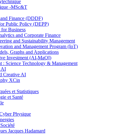
lytechnique
hnique -MSc&T
and Finance (DDDF)
r Public Policy (DEPP)
for Business
ytics and Corporate Finance
ring and Sustainability Management
ovation and Management Program (IoT)
ls, Graphs and Applications
ive Investment (AI-MaQI)
: Science Technology & Management
 AI
 Creative AI
aphy XCin
es et Statistiques
ie et Santé
le
Cyber Physique
nergies
 Société
es Jacques Hadamard