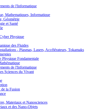
nts de l'Informatique
, Mathematiques, Informatique
, Géométrie
ie et Santé
le
Cyber Physique
nique des Fluides
lations - Plasmas, Lasers, Accélérateurs, Tokamaks
nergies
de Physique Fondamentale
athématique
nts de l'Informatique
s Sciences du Vivant
he
ption
 de la Fusion
ance
, Materiaux et Nanosciences
aux et des Nano-Objets