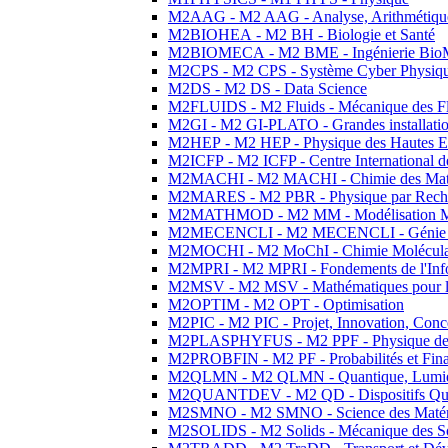
M2AAG - M2 AAG - Analyse, Arithmétique
M2BIOHEA - M2 BH - Biologie et Santé
M2BIOMECA - M2 BME - Ingénierie BioM
M2CPS - M2 CPS - Système Cyber Physiq
M2DS - M2 DS - Data Science
M2FLUIDS - M2 Fluids - Mécanique des Fl
M2GI - M2 GI-PLATO - Grandes installation
M2HEP - M2 HEP - Physique des Hautes E
M2ICFP - M2 ICFP - Centre International 
M2MACHI - M2 MACHI - Chimie des Matéri
M2MARES - M2 PBR - Physique par Rech
M2MATHMOD - M2 MM - Modélisation M
M2MECENCLI - M2 MECENCLI - Génie Méc
M2MOCHI - M2 MoChI - Chimie Moléculaire
M2MPRI - M2 MPRI - Fondements de l'Inf
M2MSV - M2 MSV - Mathématiques pour le
M2OPTIM - M2 OPT - Optimisation
M2PIC - M2 PIC - Projet, Innovation, Conc
M2PLASPHYFUS - M2 PPF - Physique des P
M2PROBFIN - M2 PF - Probabilités et Fin
M2QLMN - M2 QLMN - Quantique, Lumière
M2QUANTDEV - M2 QD - Dispositifs Qua
M2SMNO - M2 SMNO - Science des Matéri
M2SOLIDS - M2 Solids - Mécanique des So