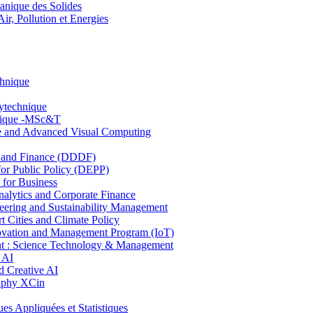
nique des Solides
, Pollution et Energies
chnique
lytechnique
hnique -MSc&T
ce and Advanced Visual Computing
and Finance (DDDF)
r Public Policy (DEPP)
for Business
ytics and Corporate Finance
ring and Sustainability Management
Cities and Climate Policy
ovation and Management Program (IoT)
: Science Technology & Management
 AI
 Creative AI
aphy XCin
ppliquées et Statistiques