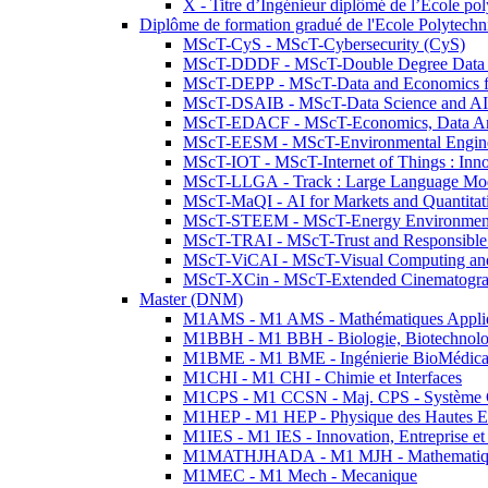
X - Titre d’Ingénieur diplômé de l’École po
Diplôme de formation gradué de l'Ecole Polytec
MScT-CyS - MScT-Cybersecurity (CyS)
MScT-DDDF - MScT-Double Degree Data 
MScT-DEPP - MScT-Data and Economics fo
MScT-DSAIB - MScT-Data Science and AI 
MScT-EDACF - MScT-Economics, Data Anal
MScT-EESM - MScT-Environmental Enginee
MScT-IOT - MScT-Internet of Things : Inn
MScT-LLGA - Track : Large Language Mode
MScT-MaQI - AI for Markets and Quantitat
MScT-STEEM - MScT-Energy Environment 
MScT-TRAI - MScT-Trust and Responsible
MScT-ViCAI - MScT-Visual Computing and
MScT-XCin - MScT-Extended Cinematogr
Master (DNM)
M1AMS - M1 AMS - Mathématiques Appliqué
M1BBH - M1 BBH - Biologie, Biotechnolog
M1BME - M1 BME - Ingénierie BioMédica
M1CHI - M1 CHI - Chimie et Interfaces
M1CPS - M1 CCSN - Maj. CPS - Système 
M1HEP - M1 HEP - Physique des Hautes E
M1IES - M1 IES - Innovation, Entreprise et
M1MATHJHADA - M1 MJH - Mathematiqu
M1MEC - M1 Mech - Mecanique