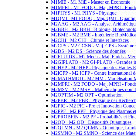
M1MIE - M1 MiE - Master en Economie
M1MPRI - M1 FODQ - Maj. MPRI - Fondeme
M1PHYS - M1 PHYS - Physique
M1QMI - M1 FODQ - Maj. QMI - Quantique
M2AAG - M2 AAG - Analyse, Arithmétique
M2BBH - M2 BBH - Biologie, Biotechnolog
M2BME - M2 BME - Ingénierie BioMédica
M2CHI - M2 CHI - Chimie et Interfaces
M2CPS - M2 CCSN - Maj. CPS - Système 
M2DS - M2 DS - Science des données
M2FLUIDS - M2 Mech - Maj. Fluids - Meca
M2GIPLATO - M2 GI-PLATO - Grandes instal
M2HEP - M2 HEP - Physique des Hautes E
M2ICFP - M2 ICFP - Centre International 
M2MATHMOD - M2 MM - Modélisation M
M2MPRI - M2 FODQ - Maj. MPRI - Fondeme
M2MSV - M2 MSV - Mathématiques pour le
M2OPTIM - M2 OPT - Optimisation
M2PBR - M2 PBR - Physique par Recherc
M2PIC - M2 PIC - Projet Innovation Conce
M2PPF - M2 PPF - Physique des Plasmas et
M2PROBFIN - M2 PF - Probabilités et Fin
M2QD - M2 QD - Dispositifs Quantiques
M2QLMN - M2 QLMN - Quantique, Lumiere
M2SMNO - M2 SMNO - Science des Materi