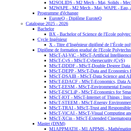
M2SOLIDS - M2 Mech - Maj. Solids - Meca
M2WAPE - M2 Mech - Maj. WAPE - Eau, Air
Programme d'échange
EuroteQ - Diplôme EuroteQ
Catalogue 2025 - 2026
Bachelor
BX - Bachelor of Science de l'Ecole polyte
Cycle Ingénieur
X - Titre d’Ingénieur diplômé de l’École po
Diplôme de formation gradué de l'Ecole Polytec
MScT-AI-ViC - MScT-Artificial Intelligen
MScT-CyS - MScT-Cybersecurity (CyS)
MScT-DDDF - MScT-Double Degree Data 
MScT-DEPP - MScT-Data and Economics fo
MScT-DSAIB - MScT-Data Science and AI 
MScT-EDACF - MScT-Economics, Data Anal
MScT-EESM - MScT-Environmental Enginee
MScT-ESCLiP - MScT-Economics for Smart 
MScT-IOT - MScT-Internet of Things : Inn
MScT-STEEM - MScT-Energy Environment 
MScT-TRAI - MScT-Trust and Responsible
MScT-ViCAI - MScT-Visual Computing and
MScT-XCin - MScT-Extended Cinematogr
Master (DNM)
M1APPMATH - M1 APPMS - Mathématiques A