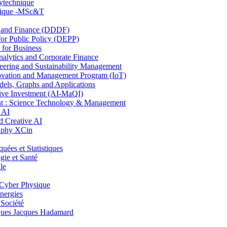
lytechnique
hnique -MSc&T
and Finance (DDDF)
r Public Policy (DEPP)
for Business
ytics and Corporate Finance
ring and Sustainability Management
ovation and Management Program (IoT)
ls, Graphs and Applications
ive Investment (AI-MaQI)
: Science Technology & Management
 AI
 Creative AI
aphy XCin
es et Statistiques
ie et Santé
le
Cyber Physique
nergies
 Société
es Jacques Hadamard