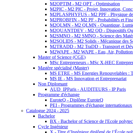
M2OPTIM - M2 OPT - Optimisation
M2PIC - M2 PIC - Projet, Innovation, Conc
M2PLASPHYFUS - M2 PPF - Physique des P
M2PROBFIN - M2 PF - Probabilités et Fin
M2QLMN - M2 QLMN - Quantique, Lumière
M2QUANTDEV - M2 QD - Dispositifs Qua
M2SMNO - M2 SMNO - Science des Matéri
M2SOLIDS - M2 Solids - Mécanique des So
M2TRADD - M2 TraDD - Transport et Dév
M2WAPE - M2 WAPE - Eau, Air, Pollution 
Master of Science (CGE)
MSc Entrepreneurs - MSc X-HEC Entrepre
Mastère spécialisé (Master)
MS ETRE - MS Energies Renouvelables : Tec
MS IE - MS Innovation et Entreprenariat
Non Diplomant
AUD_IPParis - AUDITEURS - IP Paris
Programme d'échange
EuroteQ - Diplôme EuroteQ
PEI - Programmes d'échange internationaux
Catalogue 2024 - 2025
Bachelor
BX - Bachelor of Science de l'Ecole polyte
Cycle Ingénieur
X - Titre d’Ingénieur diplômé de l’École po