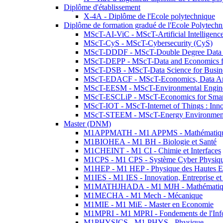
Diplôme d'établissement
X-4A - Diplôme de l'Ecole polytechnique
Diplôme de formation gradué de l'Ecole Polytec
MScT-AI-ViC - MScT-Artificial Intelligen
MScT-CyS - MScT-Cybersecurity (CyS)
MScT-DDDF - MScT-Double Degree Data 
MScT-DEPP - MScT-Data and Economics fo
MScT-DSB - MScT-Data Science for Busin
MScT-EDACF - MScT-Economics, Data Anal
MScT-EESM - MScT-Environmental Enginee
MScT-ESCLiP - MScT-Economics for Smart 
MScT-IOT - MScT-Internet of Things : Inn
MScT-STEEM - MScT-Energy Environment 
Master (DNM)
M1APPMATH - M1 APPMS - Mathématiques A
M1BIOHEA - M1 BH - Biologie et Santé
M1CHEINT - M1 CI - Chimie et Interfaces
M1CPS - M1 CPS - Système Cyber Physiq
M1HEP - M1 HEP - Physique des Hautes E
M1IES - M1 IES - Innovation, Entreprise et
M1MATHJHADA - M1 MJH - Mathématiqu
M1MECHA - M1 Mech - Mécanique
M1MIE - M1 MiE - Master en Economie
M1MPRI - M1 MPRI - Fondements de l'Inf
M1PHYSICS - M1 PHYS - Physique