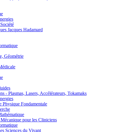
ue
nergies
 Société
es Jacques Hadamard
ormatique
, Géométrie
édicale
ue
uides
s - Plasmas, Lasers, Accélérateurs, Tokamaks
nergies
de Physique Fondamentale
erche
athématique
anique pour les Cliniciens
ormatique
s Sciences du Vivant