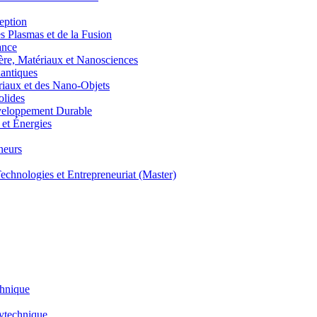
eption
lasmas et de la Fusion
ance
, Matériaux et Nanosciences
ntiques
aux et des Nano-Objets
lides
eloppement Durable
et Énergies
neurs
hnologies et Entrepreneuriat (Master)
chnique
lytechnique