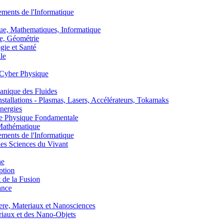
nts de l'Informatique
, Mathematiques, Informatique
, Géométrie
ie et Santé
le
Cyber Physique
nique des Fluides
lations - Plasmas, Lasers, Accélérateurs, Tokamaks
nergies
de Physique Fondamentale
athématique
nts de l'Informatique
s Sciences du Vivant
he
ption
 de la Fusion
ance
, Materiaux et Nanosciences
aux et des Nano-Objets