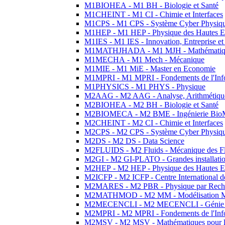
M1BIOHEA - M1 BH - Biologie et Santé
M1CHEINT - M1 CI - Chimie et Interfaces
M1CPS - M1 CPS - Système Cyber Physiq
M1HEP - M1 HEP - Physique des Hautes E
M1IES - M1 IES - Innovation, Entreprise et
M1MATHJHADA - M1 MJH - Mathématiqu
M1MECHA - M1 Mech - Mécanique
M1MIE - M1 MiE - Master en Economie
M1MPRI - M1 MPRI - Fondements de l'Inf
M1PHYSICS - M1 PHYS - Physique
M2AAG - M2 AAG - Analyse, Arithmétique
M2BIOHEA - M2 BH - Biologie et Santé
M2BIOMECA - M2 BME - Ingénierie BioM
M2CHEINT - M2 CI - Chimie et Interfaces
M2CPS - M2 CPS - Système Cyber Physiq
M2DS - M2 DS - Data Science
M2FLUIDS - M2 Fluids - Mécanique des Fl
M2GI - M2 GI-PLATO - Grandes installation
M2HEP - M2 HEP - Physique des Hautes E
M2ICFP - M2 ICFP - Centre International 
M2MARES - M2 PBR - Physique par Rech
M2MATHMOD - M2 MM - Modélisation M
M2MECENCLI - M2 MECENCLI - Génie Méc
M2MPRI - M2 MPRI - Fondements de l'Inf
M2MSV - M2 MSV - Mathématiques pour le