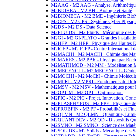
M2AAG - M2 AAG - Analyse, Arithmétique
M2BIOHEA - M2 BH - Biologie et Santé
M2BIOMECA - M2 BME - Ingénierie BioM
M2CPS - M2 CPS - Système Cyber Physiq
M2DS - M2 DS - Data Science
M2FLUIDS - M2 Fluids - Mécanique des Fl
M2GI - M2 GI-PLATO - Grandes installation
M2HEP - M2 HEP - Physique des Hautes E
M2ICFP - M2 ICFP - Centre International 
M2MACHI - M2 MACHI - Chimie des Matéri
M2MARES - M2 PBR - Physique par Rech
M2MATHMOD - M2 MM - Modélisation M
M2MECENCLI - M2 MECENCLI - Génie Méc
M2MOCHI - M2 MoChI - Chimie Moléculaire
M2MPRI - M2 MPRI - Fondements de l'Inf
M2MSV - M2 MSV - Mathématiques pour le
M2OPTIM - M2 OPT - Optimisation
M2PIC - M2 PIC - Projet, Innovation, Conc
M2PLASPHYFUS - M2 PPF - Physique des P
M2PROBFIN - M2 PF - Probabilités et Fin
M2QLMN - M2 QLMN - Quantique, Lumière
M2QUANTDEV - M2 QD - Dispositifs Qua
M2SMNO - M2 SMNO - Science des Matéri
M2SOLIDS - M2 Solids - Mécanique des So