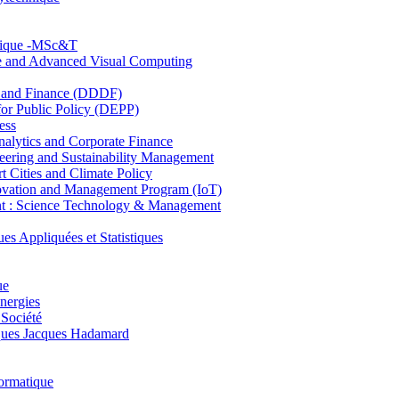
hnique -MSc&T
ce and Advanced Visual Computing
and Finance (DDDF)
r Public Policy (DEPP)
ess
ytics and Corporate Finance
ring and Sustainability Management
Cities and Climate Policy
ovation and Management Program (IoT)
: Science Technology & Management
ppliquées et Statistiques
ue
nergies
 Société
es Jacques Hadamard
ormatique