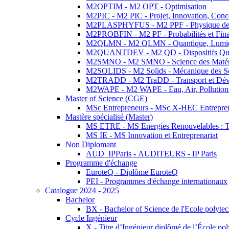
M2OPTIM - M2 OPT - Optimisation
M2PIC - M2 PIC - Projet, Innovation, Conc
M2PLASPHYFUS - M2 PPF - Physique des P
M2PROBFIN - M2 PF - Probabilités et Fin
M2QLMN - M2 QLMN - Quantique, Lumière
M2QUANTDEV - M2 QD - Dispositifs Qua
M2SMNO - M2 SMNO - Science des Matéri
M2SOLIDS - M2 Solids - Mécanique des So
M2TRADD - M2 TraDD - Transport et Dév
M2WAPE - M2 WAPE - Eau, Air, Pollution 
Master of Science (CGE)
MSc Entrepreneurs - MSc X-HEC Entrepre
Mastère spécialisé (Master)
MS ETRE - MS Energies Renouvelables : Tec
MS IE - MS Innovation et Entreprenariat
Non Diplomant
AUD_IPParis - AUDITEURS - IP Paris
Programme d'échange
EuroteQ - Diplôme EuroteQ
PEI - Programmes d'échange internationaux
Catalogue 2024 - 2025
Bachelor
BX - Bachelor of Science de l'Ecole polyte
Cycle Ingénieur
X - Titre d’Ingénieur diplômé de l’École po