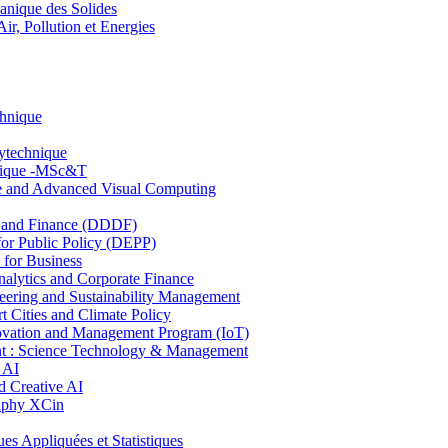
nique des Solides
, Pollution et Energies
chnique
lytechnique
hnique -MSc&T
ce and Advanced Visual Computing
and Finance (DDDF)
r Public Policy (DEPP)
for Business
ytics and Corporate Finance
ring and Sustainability Management
Cities and Climate Policy
ovation and Management Program (IoT)
: Science Technology & Management
 AI
 Creative AI
aphy XCin
ppliquées et Statistiques