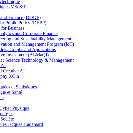
lytechnique
hnique -MSc&T
and Finance (DDDF)
r Public Policy (DEPP)
for Business
ytics and Corporate Finance
ring and Sustainability Management
ovation and Management Program (IoT)
ls, Graphs and Applications
ive Investment (AI-MaQI)
: Science Technology & Management
 AI
 Creative AI
aphy XCin
es et Statistiques
ie et Santé
le
Cyber Physique
nergies
 Société
es Jacques Hadamard