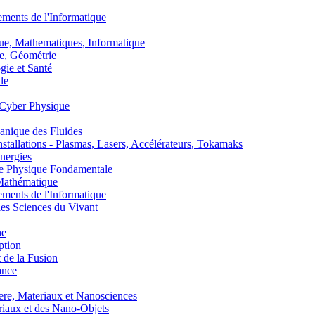
nts de l'Informatique
, Mathematiques, Informatique
, Géométrie
ie et Santé
le
Cyber Physique
nique des Fluides
lations - Plasmas, Lasers, Accélérateurs, Tokamaks
nergies
de Physique Fondamentale
athématique
nts de l'Informatique
s Sciences du Vivant
he
ption
 de la Fusion
ance
, Materiaux et Nanosciences
aux et des Nano-Objets