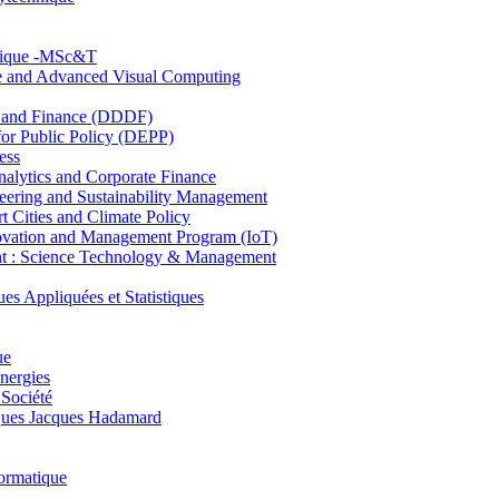
hnique -MSc&T
ce and Advanced Visual Computing
and Finance (DDDF)
r Public Policy (DEPP)
ess
ytics and Corporate Finance
ring and Sustainability Management
Cities and Climate Policy
ovation and Management Program (IoT)
: Science Technology & Management
ppliquées et Statistiques
ue
nergies
 Société
es Jacques Hadamard
ormatique