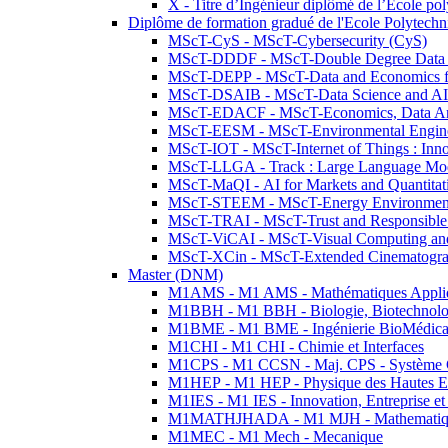
X - Titre d’Ingénieur diplômé de l’École po
Diplôme de formation gradué de l'Ecole Polytec
MScT-CyS - MScT-Cybersecurity (CyS)
MScT-DDDF - MScT-Double Degree Data 
MScT-DEPP - MScT-Data and Economics fo
MScT-DSAIB - MScT-Data Science and AI 
MScT-EDACF - MScT-Economics, Data Anal
MScT-EESM - MScT-Environmental Enginee
MScT-IOT - MScT-Internet of Things : Inn
MScT-LLGA - Track : Large Language Mode
MScT-MaQI - AI for Markets and Quantitat
MScT-STEEM - MScT-Energy Environment 
MScT-TRAI - MScT-Trust and Responsible
MScT-ViCAI - MScT-Visual Computing and
MScT-XCin - MScT-Extended Cinematogr
Master (DNM)
M1AMS - M1 AMS - Mathématiques Appliqué
M1BBH - M1 BBH - Biologie, Biotechnolog
M1BME - M1 BME - Ingénierie BioMédica
M1CHI - M1 CHI - Chimie et Interfaces
M1CPS - M1 CCSN - Maj. CPS - Système 
M1HEP - M1 HEP - Physique des Hautes E
M1IES - M1 IES - Innovation, Entreprise et
M1MATHJHADA - M1 MJH - Mathematiqu
M1MEC - M1 Mech - Mecanique