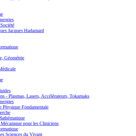
ue
nergies
 Société
es Jacques Hadamard
ormatique
, Géométrie
édicale
ue
uides
s - Plasmas, Lasers, Accélérateurs, Tokamaks
nergies
de Physique Fondamentale
erche
athématique
anique pour les Cliniciens
ormatique
s Sciences du Vivant