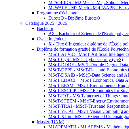
M2SOLIDS - M2 Mech - Maj. Solids - Meca
M2WAPE - M2 Mech - Maj. WAPE - Eau, Air
Programme d'échange
EuroteQ - Diplôme EuroteQ
Catalogue 2025 - 2026
Bachelor
BX - Bachelor of Science de l'Ecole polyte
Cycle Ingénieur
X - Titre d’Ingénieur diplômé de l’École po
Diplôme de formation gradué de l'Ecole Polytec
MScT-AI-ViC - MScT-Artificial Intelligen
MScT-CyS - MScT-Cybersecurity (CyS)
MScT-DDDF - MScT-Double Degree Data 
MScT-DEPP - MScT-Data and Economics fo
MScT-DSAIB - MScT-Data Science and AI 
MScT-EDACF - MScT-Economics, Data Anal
MScT-EESM - MScT-Environmental Enginee
MScT-ESCLiP - MScT-Economics for Smart 
MScT-IOT - MScT-Internet of Things : Inn
MScT-STEEM - MScT-Energy Environment 
MScT-TRAI - MScT-Trust and Responsible
MScT-ViCAI - MScT-Visual Computing and
MScT-XCin - MScT-Extended Cinematogr
Master (DNM)
M1APPMATH - M1 APPMS - Mathématiques A