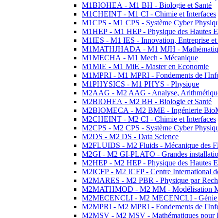
M1BIOHEA - M1 BH - Biologie et Santé
M1CHEINT - M1 CI - Chimie et Interfaces
M1CPS - M1 CPS - Système Cyber Physiq
M1HEP - M1 HEP - Physique des Hautes E
M1IES - M1 IES - Innovation, Entreprise et
M1MATHJHADA - M1 MJH - Mathématiqu
M1MECHA - M1 Mech - Mécanique
M1MIE - M1 MiE - Master en Economie
M1MPRI - M1 MPRI - Fondements de l'Inf
M1PHYSICS - M1 PHYS - Physique
M2AAG - M2 AAG - Analyse, Arithmétique
M2BIOHEA - M2 BH - Biologie et Santé
M2BIOMECA - M2 BME - Ingénierie BioM
M2CHEINT - M2 CI - Chimie et Interfaces
M2CPS - M2 CPS - Système Cyber Physiq
M2DS - M2 DS - Data Science
M2FLUIDS - M2 Fluids - Mécanique des Fl
M2GI - M2 GI-PLATO - Grandes installation
M2HEP - M2 HEP - Physique des Hautes E
M2ICFP - M2 ICFP - Centre International 
M2MARES - M2 PBR - Physique par Rech
M2MATHMOD - M2 MM - Modélisation M
M2MECENCLI - M2 MECENCLI - Génie Méc
M2MPRI - M2 MPRI - Fondements de l'Inf
M2MSV - M2 MSV - Mathématiques pour le