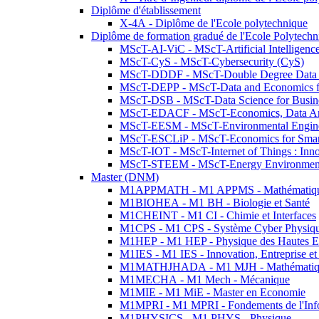
Diplôme d'établissement
X-4A - Diplôme de l'Ecole polytechnique
Diplôme de formation gradué de l'Ecole Polytec
MScT-AI-ViC - MScT-Artificial Intelligen
MScT-CyS - MScT-Cybersecurity (CyS)
MScT-DDDF - MScT-Double Degree Data 
MScT-DEPP - MScT-Data and Economics fo
MScT-DSB - MScT-Data Science for Busin
MScT-EDACF - MScT-Economics, Data Anal
MScT-EESM - MScT-Environmental Enginee
MScT-ESCLiP - MScT-Economics for Smart 
MScT-IOT - MScT-Internet of Things : Inn
MScT-STEEM - MScT-Energy Environment 
Master (DNM)
M1APPMATH - M1 APPMS - Mathématiques A
M1BIOHEA - M1 BH - Biologie et Santé
M1CHEINT - M1 CI - Chimie et Interfaces
M1CPS - M1 CPS - Système Cyber Physiq
M1HEP - M1 HEP - Physique des Hautes E
M1IES - M1 IES - Innovation, Entreprise et
M1MATHJHADA - M1 MJH - Mathématiqu
M1MECHA - M1 Mech - Mécanique
M1MIE - M1 MiE - Master en Economie
M1MPRI - M1 MPRI - Fondements de l'Inf
M1PHYSICS - M1 PHYS - Physique