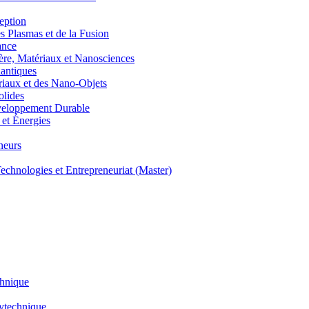
eption
lasmas et de la Fusion
ance
, Matériaux et Nanosciences
ntiques
aux et des Nano-Objets
lides
eloppement Durable
et Énergies
neurs
hnologies et Entrepreneuriat (Master)
chnique
lytechnique