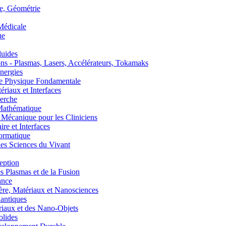
, Géométrie
édicale
ue
uides
s - Plasmas, Lasers, Accélérateurs, Tokamaks
nergies
de Physique Fondamentale
aux et Interfaces
erche
athématique
anique pour les Cliniciens
 et Interfaces
ormatique
s Sciences du Vivant
eption
lasmas et de la Fusion
ance
, Matériaux et Nanosciences
ntiques
aux et des Nano-Objets
lides