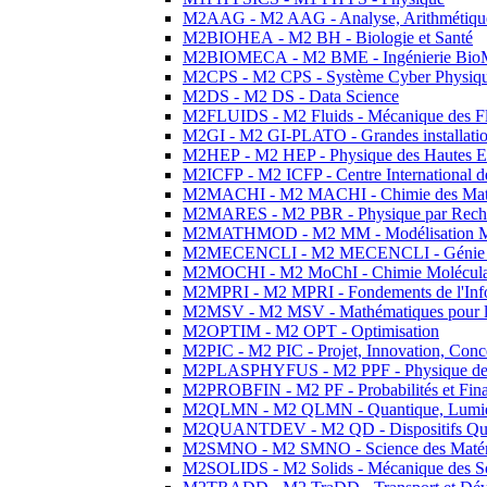
M2AAG - M2 AAG - Analyse, Arithmétique
M2BIOHEA - M2 BH - Biologie et Santé
M2BIOMECA - M2 BME - Ingénierie BioM
M2CPS - M2 CPS - Système Cyber Physiq
M2DS - M2 DS - Data Science
M2FLUIDS - M2 Fluids - Mécanique des Fl
M2GI - M2 GI-PLATO - Grandes installation
M2HEP - M2 HEP - Physique des Hautes E
M2ICFP - M2 ICFP - Centre International 
M2MACHI - M2 MACHI - Chimie des Matéri
M2MARES - M2 PBR - Physique par Rech
M2MATHMOD - M2 MM - Modélisation M
M2MECENCLI - M2 MECENCLI - Génie Méc
M2MOCHI - M2 MoChI - Chimie Moléculaire
M2MPRI - M2 MPRI - Fondements de l'Inf
M2MSV - M2 MSV - Mathématiques pour le
M2OPTIM - M2 OPT - Optimisation
M2PIC - M2 PIC - Projet, Innovation, Conc
M2PLASPHYFUS - M2 PPF - Physique des P
M2PROBFIN - M2 PF - Probabilités et Fin
M2QLMN - M2 QLMN - Quantique, Lumière
M2QUANTDEV - M2 QD - Dispositifs Qua
M2SMNO - M2 SMNO - Science des Matéri
M2SOLIDS - M2 Solids - Mécanique des So