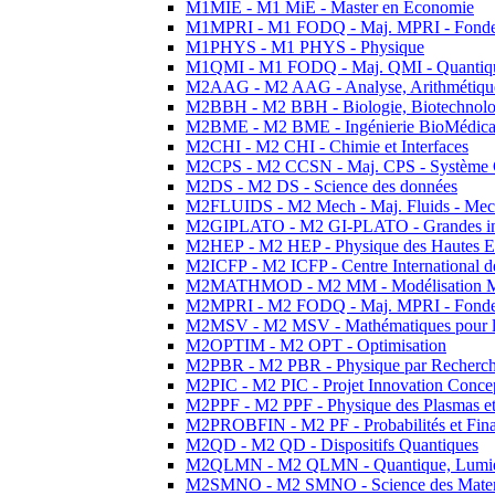
M1MIE - M1 MiE - Master en Economie
M1MPRI - M1 FODQ - Maj. MPRI - Fondeme
M1PHYS - M1 PHYS - Physique
M1QMI - M1 FODQ - Maj. QMI - Quantique
M2AAG - M2 AAG - Analyse, Arithmétique
M2BBH - M2 BBH - Biologie, Biotechnolog
M2BME - M2 BME - Ingénierie BioMédica
M2CHI - M2 CHI - Chimie et Interfaces
M2CPS - M2 CCSN - Maj. CPS - Système 
M2DS - M2 DS - Science des données
M2FLUIDS - M2 Mech - Maj. Fluids - Meca
M2GIPLATO - M2 GI-PLATO - Grandes instal
M2HEP - M2 HEP - Physique des Hautes E
M2ICFP - M2 ICFP - Centre International 
M2MATHMOD - M2 MM - Modélisation M
M2MPRI - M2 FODQ - Maj. MPRI - Fondeme
M2MSV - M2 MSV - Mathématiques pour le
M2OPTIM - M2 OPT - Optimisation
M2PBR - M2 PBR - Physique par Recherc
M2PIC - M2 PIC - Projet Innovation Conce
M2PPF - M2 PPF - Physique des Plasmas et
M2PROBFIN - M2 PF - Probabilités et Fin
M2QD - M2 QD - Dispositifs Quantiques
M2QLMN - M2 QLMN - Quantique, Lumiere
M2SMNO - M2 SMNO - Science des Materi