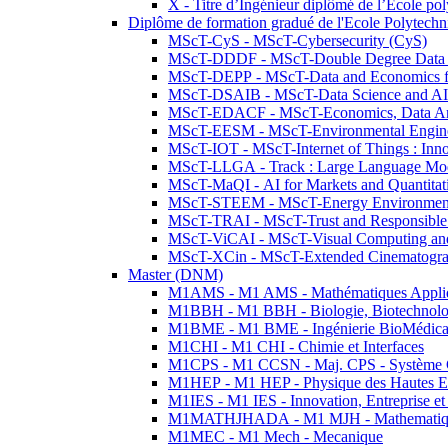
X - Titre d’Ingénieur diplômé de l’École po
Diplôme de formation gradué de l'Ecole Polytec
MScT-CyS - MScT-Cybersecurity (CyS)
MScT-DDDF - MScT-Double Degree Data 
MScT-DEPP - MScT-Data and Economics fo
MScT-DSAIB - MScT-Data Science and AI 
MScT-EDACF - MScT-Economics, Data Anal
MScT-EESM - MScT-Environmental Enginee
MScT-IOT - MScT-Internet of Things : Inn
MScT-LLGA - Track : Large Language Mode
MScT-MaQI - AI for Markets and Quantitat
MScT-STEEM - MScT-Energy Environment 
MScT-TRAI - MScT-Trust and Responsible
MScT-ViCAI - MScT-Visual Computing and
MScT-XCin - MScT-Extended Cinematogr
Master (DNM)
M1AMS - M1 AMS - Mathématiques Appliqué
M1BBH - M1 BBH - Biologie, Biotechnolog
M1BME - M1 BME - Ingénierie BioMédica
M1CHI - M1 CHI - Chimie et Interfaces
M1CPS - M1 CCSN - Maj. CPS - Système 
M1HEP - M1 HEP - Physique des Hautes E
M1IES - M1 IES - Innovation, Entreprise et
M1MATHJHADA - M1 MJH - Mathematiqu
M1MEC - M1 Mech - Mecanique