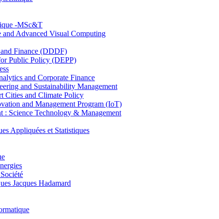
hnique -MSc&T
ce and Advanced Visual Computing
and Finance (DDDF)
r Public Policy (DEPP)
ess
ytics and Corporate Finance
ring and Sustainability Management
Cities and Climate Policy
ovation and Management Program (IoT)
: Science Technology & Management
ppliquées et Statistiques
ue
nergies
 Société
es Jacques Hadamard
ormatique