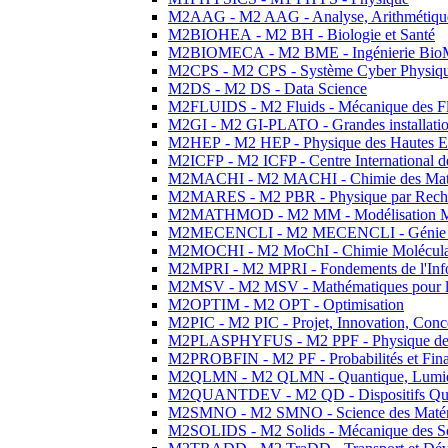
M2AAG - M2 AAG - Analyse, Arithmétique
M2BIOHEA - M2 BH - Biologie et Santé
M2BIOMECA - M2 BME - Ingénierie BioM
M2CPS - M2 CPS - Système Cyber Physiq
M2DS - M2 DS - Data Science
M2FLUIDS - M2 Fluids - Mécanique des Fl
M2GI - M2 GI-PLATO - Grandes installation
M2HEP - M2 HEP - Physique des Hautes E
M2ICFP - M2 ICFP - Centre International 
M2MACHI - M2 MACHI - Chimie des Matéri
M2MARES - M2 PBR - Physique par Rech
M2MATHMOD - M2 MM - Modélisation M
M2MECENCLI - M2 MECENCLI - Génie Méc
M2MOCHI - M2 MoChI - Chimie Moléculaire
M2MPRI - M2 MPRI - Fondements de l'Inf
M2MSV - M2 MSV - Mathématiques pour le
M2OPTIM - M2 OPT - Optimisation
M2PIC - M2 PIC - Projet, Innovation, Conc
M2PLASPHYFUS - M2 PPF - Physique des P
M2PROBFIN - M2 PF - Probabilités et Fin
M2QLMN - M2 QLMN - Quantique, Lumière
M2QUANTDEV - M2 QD - Dispositifs Qua
M2SMNO - M2 SMNO - Science des Matéri
M2SOLIDS - M2 Solids - Mécanique des So