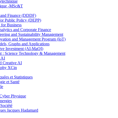
lytechnique
hnique -MSc&T
and Finance (DDDF)
r Public Policy (DEPP)
for Business
ytics and Corporate Finance
ring and Sustainability Management
ovation and Management Program (IoT)
ls, Graphs and Applications
ive Investment (AI-MaQI)
: Science Technology & Management
 AI
 Creative AI
aphy XCin
es et Statistiques
ie et Santé
le
Cyber Physique
nergies
 Société
es Jacques Hadamard