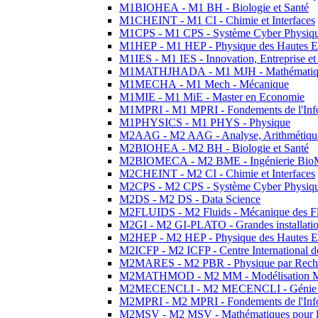
M1BIOHEA - M1 BH - Biologie et Santé
M1CHEINT - M1 CI - Chimie et Interfaces
M1CPS - M1 CPS - Système Cyber Physiq
M1HEP - M1 HEP - Physique des Hautes E
M1IES - M1 IES - Innovation, Entreprise et
M1MATHJHADA - M1 MJH - Mathématiqu
M1MECHA - M1 Mech - Mécanique
M1MIE - M1 MiE - Master en Economie
M1MPRI - M1 MPRI - Fondements de l'Inf
M1PHYSICS - M1 PHYS - Physique
M2AAG - M2 AAG - Analyse, Arithmétique
M2BIOHEA - M2 BH - Biologie et Santé
M2BIOMECA - M2 BME - Ingénierie BioM
M2CHEINT - M2 CI - Chimie et Interfaces
M2CPS - M2 CPS - Système Cyber Physiq
M2DS - M2 DS - Data Science
M2FLUIDS - M2 Fluids - Mécanique des Fl
M2GI - M2 GI-PLATO - Grandes installation
M2HEP - M2 HEP - Physique des Hautes E
M2ICFP - M2 ICFP - Centre International 
M2MARES - M2 PBR - Physique par Rech
M2MATHMOD - M2 MM - Modélisation M
M2MECENCLI - M2 MECENCLI - Génie Méc
M2MPRI - M2 MPRI - Fondements de l'Inf
M2MSV - M2 MSV - Mathématiques pour le