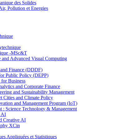
nique des Solides
, Pollution et Energies
chnique
lytechnique
hnique -MSc&T
ce and Advanced Visual Computing
and Finance (DDDF)
r Public Policy (DEPP)
for Business
ytics and Corporate Finance
ring and Sustainability Management
Cities and Climate Policy
ovation and Management Program (IoT)
: Science Technology & Management
 AI
 Creative AI
aphy XCin
ppliquées et Statistiques