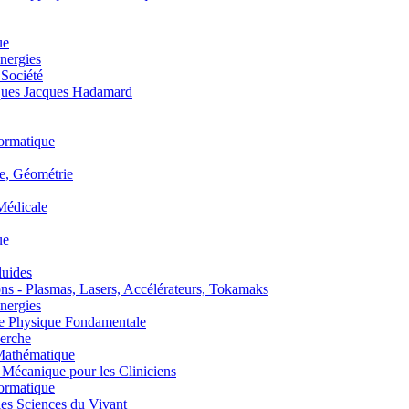
ue
nergies
 Société
es Jacques Hadamard
ormatique
, Géométrie
édicale
ue
uides
s - Plasmas, Lasers, Accélérateurs, Tokamaks
nergies
de Physique Fondamentale
erche
athématique
anique pour les Cliniciens
ormatique
s Sciences du Vivant