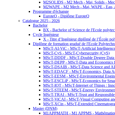
M2SOLIDS - M2 Mech - Maj. Solids - Meca
M2WAPE - M2 Mech - Maj. WAPE - Eau, Air
Programme d'échange
EuroteQ - Diplôme EuroteQ
Catalogue 2025 - 2026
Bachelor
BX - Bachelor of Science de l'Ecole polyte
Cycle Ingénieur
X - Titre d’Ingénieur diplômé de l’École po
Diplôme de formation gradué de l'Ecole Polytec
MScT-AI-ViC - MScT-Artificial Intelligen
MScT-CyS - MScT-Cybersecurity (CyS)
MScT-DDDF - MScT-Double Degree Data 
MScT-DEPP - MScT-Data and Economics fo
MScT-DSAIB - MScT-Data Science and AI 
MScT-EDACF - MScT-Economics, Data Anal
MScT-EESM - MScT-Environmental Enginee
MScT-ESCLiP - MScT-Economics for Smart 
MScT-IOT - MScT-Internet of Things : Inn
MScT-STEEM - MScT-Energy Environment 
MScT-TRAI - MScT-Trust and Responsible
MScT-ViCAI - MScT-Visual Computing and
MScT-XCin - MScT-Extended Cinematogr
Master (DNM)
M1APPMATH - M1 APPMS - Mathématiques A