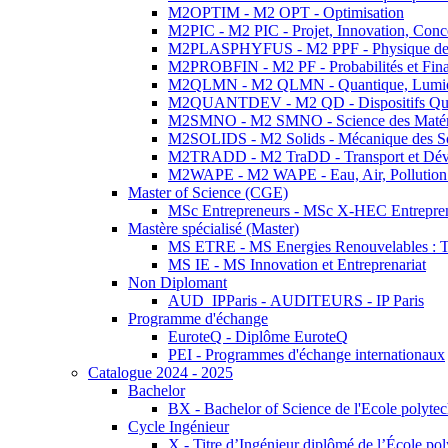
M2OPTIM - M2 OPT - Optimisation
M2PIC - M2 PIC - Projet, Innovation, Conc
M2PLASPHYFUS - M2 PPF - Physique des P
M2PROBFIN - M2 PF - Probabilités et Fin
M2QLMN - M2 QLMN - Quantique, Lumière
M2QUANTDEV - M2 QD - Dispositifs Qua
M2SMNO - M2 SMNO - Science des Matéri
M2SOLIDS - M2 Solids - Mécanique des So
M2TRADD - M2 TraDD - Transport et Dév
M2WAPE - M2 WAPE - Eau, Air, Pollution 
Master of Science (CGE)
MSc Entrepreneurs - MSc X-HEC Entrepre
Mastère spécialisé (Master)
MS ETRE - MS Energies Renouvelables : Tec
MS IE - MS Innovation et Entreprenariat
Non Diplomant
AUD_IPParis - AUDITEURS - IP Paris
Programme d'échange
EuroteQ - Diplôme EuroteQ
PEI - Programmes d'échange internationaux
Catalogue 2024 - 2025
Bachelor
BX - Bachelor of Science de l'Ecole polyte
Cycle Ingénieur
X - Titre d’Ingénieur diplômé de l’École po