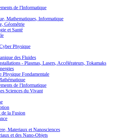
nts de l'Informatique
, Mathematiques, Informatique
, Géométrie
ie et Santé
le
Cyber Physique
nique des Fluides
lations - Plasmas, Lasers, Accélérateurs, Tokamaks
nergies
de Physique Fondamentale
athématique
nts de l'Informatique
s Sciences du Vivant
he
ption
 de la Fusion
ance
, Materiaux et Nanosciences
aux et des Nano-Objets