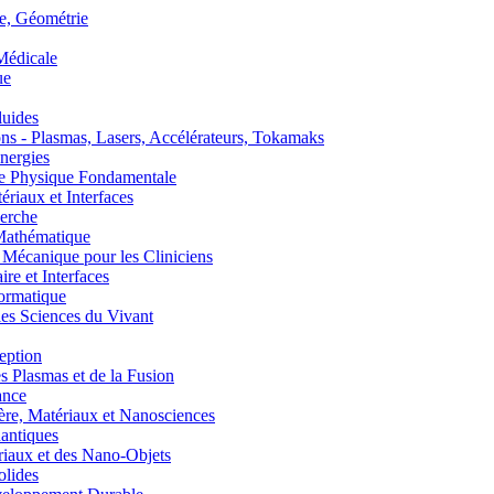
, Géométrie
édicale
ue
uides
s - Plasmas, Lasers, Accélérateurs, Tokamaks
nergies
de Physique Fondamentale
aux et Interfaces
erche
athématique
anique pour les Cliniciens
 et Interfaces
ormatique
s Sciences du Vivant
eption
lasmas et de la Fusion
ance
, Matériaux et Nanosciences
ntiques
aux et des Nano-Objets
lides