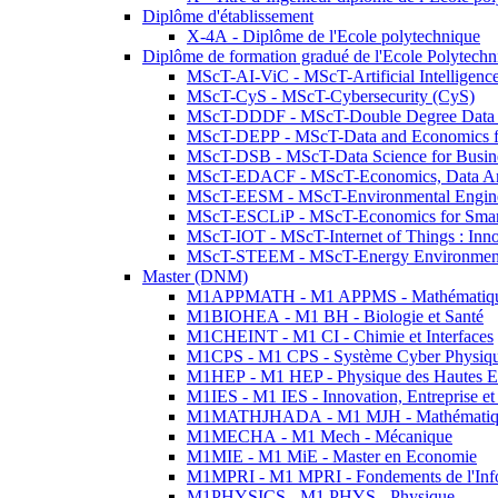
Diplôme d'établissement
X-4A - Diplôme de l'Ecole polytechnique
Diplôme de formation gradué de l'Ecole Polytec
MScT-AI-ViC - MScT-Artificial Intelligen
MScT-CyS - MScT-Cybersecurity (CyS)
MScT-DDDF - MScT-Double Degree Data 
MScT-DEPP - MScT-Data and Economics fo
MScT-DSB - MScT-Data Science for Busin
MScT-EDACF - MScT-Economics, Data Anal
MScT-EESM - MScT-Environmental Enginee
MScT-ESCLiP - MScT-Economics for Smart 
MScT-IOT - MScT-Internet of Things : Inn
MScT-STEEM - MScT-Energy Environment 
Master (DNM)
M1APPMATH - M1 APPMS - Mathématiques A
M1BIOHEA - M1 BH - Biologie et Santé
M1CHEINT - M1 CI - Chimie et Interfaces
M1CPS - M1 CPS - Système Cyber Physiq
M1HEP - M1 HEP - Physique des Hautes E
M1IES - M1 IES - Innovation, Entreprise et
M1MATHJHADA - M1 MJH - Mathématiqu
M1MECHA - M1 Mech - Mécanique
M1MIE - M1 MiE - Master en Economie
M1MPRI - M1 MPRI - Fondements de l'Inf
M1PHYSICS - M1 PHYS - Physique