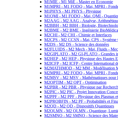
M1MIE - M1 MiE - Master en Economie
M1MPRI - M1 FODQ - Maj. MPRI - Fondeme
M1PHYS - M1 PHYS - Physique
M1QMI - M1 FODQ - Maj. QMI - Quantique
M2AAG - M2 AAG - Analyse, Arithmétique
M2BBH - M2 BBH - Biologie, Biotechnolog
M2BME - M2 BME - Ingénierie BioMédica
M2CHI - M2 CHI - Chimie et Interfaces
M2CPS - M2 CCSN - Maj. CPS - Système 
M2DS - M2 DS - Science des données
M2FLUIDS - M2 Mech - Maj. Fluids - Meca
M2GIPLATO - M2 GI-PLATO - Grandes instal
M2HEP - M2 HEP - Physique des Hautes E
M2ICFP - M2 ICFP - Centre International 
M2MATHMOD - M2 MM - Modélisation M
M2MPRI - M2 FODQ - Maj. MPRI - Fondeme
M2MSV - M2 MSV - Mathématiques pour le
M2OPTIM - M2 OPT - Optimisation
M2PBR - M2 PBR - Physique par Recherc
M2PIC - M2 PIC - Projet Innovation Conce
M2PPF - M2 PPF - Physique des Plasmas et
M2PROBFIN - M2 PF - Probabilités et Fin
M2QD - M2 QD - Dispositifs Quantiques
M2QLMN - M2 QLMN - Quantique, Lumiere
M2SMNO - M2 SMNO - Science des Materi