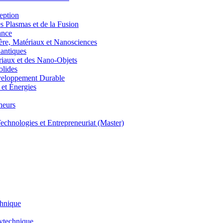
eption
lasmas et de la Fusion
ance
, Matériaux et Nanosciences
ntiques
aux et des Nano-Objets
lides
eloppement Durable
et Énergies
neurs
hnologies et Entrepreneuriat (Master)
chnique
lytechnique