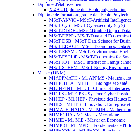
Diplôme d'établissement
X-4A - Diplôme de l'Ecole polytechnique
Diplôme de formation gradué de l'Ecole Polytec
MScT-AI-ViC - MScT-Artificial Intelligen
MScT-CyS - MScT-Cybersecurity (CyS)
MScT-DDDF - MScT-Double Degree Data 
MScT-DEPP - MScT-Data and Economics fo
MScT-DSB - MScT-Data Science for Busin
MScT-EDACF - MScT-Economics, Data Anal
MScT-EESM - MScT-Environmental Enginee
MScT-ESCLiP - MScT-Economics for Smart 
MScT-IOT - MScT-Internet of Things : Inn
MScT-STEEM - MScT-Energy Environment 
Master (DNM)
M1APPMATH - M1 APPMS - Mathématiques A
M1BIOHEA - M1 BH - Biologie et Santé
M1CHEINT - M1 CI - Chimie et Interfaces
M1CPS - M1 CPS - Système Cyber Physiq
M1HEP - M1 HEP - Physique des Hautes E
M1IES - M1 IES - Innovation, Entreprise et
M1MATHJHADA - M1 MJH - Mathématiqu
M1MECHA - M1 Mech - Mécanique
M1MIE - M1 MiE - Master en Economie
M1MPRI - M1 MPRI - Fondements de l'Inf
M1PHYSICS - M1 PHYS - Physique