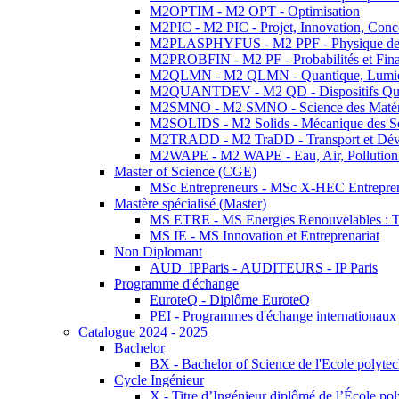
M2OPTIM - M2 OPT - Optimisation
M2PIC - M2 PIC - Projet, Innovation, Conc
M2PLASPHYFUS - M2 PPF - Physique des P
M2PROBFIN - M2 PF - Probabilités et Fin
M2QLMN - M2 QLMN - Quantique, Lumière
M2QUANTDEV - M2 QD - Dispositifs Qua
M2SMNO - M2 SMNO - Science des Matéri
M2SOLIDS - M2 Solids - Mécanique des So
M2TRADD - M2 TraDD - Transport et Dév
M2WAPE - M2 WAPE - Eau, Air, Pollution 
Master of Science (CGE)
MSc Entrepreneurs - MSc X-HEC Entrepre
Mastère spécialisé (Master)
MS ETRE - MS Energies Renouvelables : Tec
MS IE - MS Innovation et Entreprenariat
Non Diplomant
AUD_IPParis - AUDITEURS - IP Paris
Programme d'échange
EuroteQ - Diplôme EuroteQ
PEI - Programmes d'échange internationaux
Catalogue 2024 - 2025
Bachelor
BX - Bachelor of Science de l'Ecole polyte
Cycle Ingénieur
X - Titre d’Ingénieur diplômé de l’École po