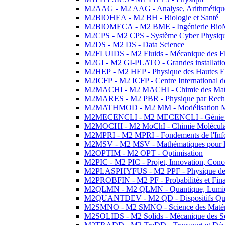
M2AAG - M2 AAG - Analyse, Arithmétique
M2BIOHEA - M2 BH - Biologie et Santé
M2BIOMECA - M2 BME - Ingénierie BioM
M2CPS - M2 CPS - Système Cyber Physiq
M2DS - M2 DS - Data Science
M2FLUIDS - M2 Fluids - Mécanique des Fl
M2GI - M2 GI-PLATO - Grandes installation
M2HEP - M2 HEP - Physique des Hautes E
M2ICFP - M2 ICFP - Centre International 
M2MACHI - M2 MACHI - Chimie des Matéri
M2MARES - M2 PBR - Physique par Rech
M2MATHMOD - M2 MM - Modélisation M
M2MECENCLI - M2 MECENCLI - Génie Méc
M2MOCHI - M2 MoChI - Chimie Moléculaire
M2MPRI - M2 MPRI - Fondements de l'Inf
M2MSV - M2 MSV - Mathématiques pour le
M2OPTIM - M2 OPT - Optimisation
M2PIC - M2 PIC - Projet, Innovation, Conc
M2PLASPHYFUS - M2 PPF - Physique des P
M2PROBFIN - M2 PF - Probabilités et Fin
M2QLMN - M2 QLMN - Quantique, Lumière
M2QUANTDEV - M2 QD - Dispositifs Qua
M2SMNO - M2 SMNO - Science des Matéri
M2SOLIDS - M2 Solids - Mécanique des So