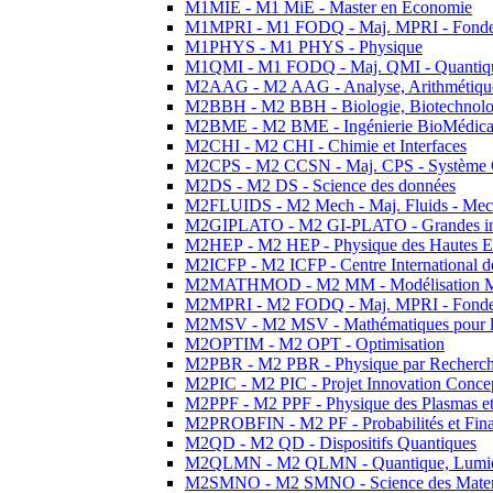
M1MIE - M1 MiE - Master en Economie
M1MPRI - M1 FODQ - Maj. MPRI - Fondeme
M1PHYS - M1 PHYS - Physique
M1QMI - M1 FODQ - Maj. QMI - Quantique
M2AAG - M2 AAG - Analyse, Arithmétique
M2BBH - M2 BBH - Biologie, Biotechnolog
M2BME - M2 BME - Ingénierie BioMédica
M2CHI - M2 CHI - Chimie et Interfaces
M2CPS - M2 CCSN - Maj. CPS - Système 
M2DS - M2 DS - Science des données
M2FLUIDS - M2 Mech - Maj. Fluids - Meca
M2GIPLATO - M2 GI-PLATO - Grandes instal
M2HEP - M2 HEP - Physique des Hautes E
M2ICFP - M2 ICFP - Centre International 
M2MATHMOD - M2 MM - Modélisation M
M2MPRI - M2 FODQ - Maj. MPRI - Fondeme
M2MSV - M2 MSV - Mathématiques pour le
M2OPTIM - M2 OPT - Optimisation
M2PBR - M2 PBR - Physique par Recherc
M2PIC - M2 PIC - Projet Innovation Conce
M2PPF - M2 PPF - Physique des Plasmas et
M2PROBFIN - M2 PF - Probabilités et Fin
M2QD - M2 QD - Dispositifs Quantiques
M2QLMN - M2 QLMN - Quantique, Lumiere
M2SMNO - M2 SMNO - Science des Materi