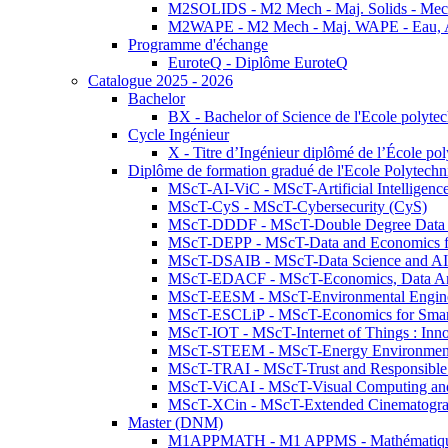
M2SOLIDS - M2 Mech - Maj. Solids - Meca
M2WAPE - M2 Mech - Maj. WAPE - Eau, Air
Programme d'échange
EuroteQ - Diplôme EuroteQ
Catalogue 2025 - 2026
Bachelor
BX - Bachelor of Science de l'Ecole polyte
Cycle Ingénieur
X - Titre d’Ingénieur diplômé de l’École po
Diplôme de formation gradué de l'Ecole Polytec
MScT-AI-ViC - MScT-Artificial Intelligen
MScT-CyS - MScT-Cybersecurity (CyS)
MScT-DDDF - MScT-Double Degree Data 
MScT-DEPP - MScT-Data and Economics fo
MScT-DSAIB - MScT-Data Science and AI 
MScT-EDACF - MScT-Economics, Data Anal
MScT-EESM - MScT-Environmental Enginee
MScT-ESCLiP - MScT-Economics for Smart 
MScT-IOT - MScT-Internet of Things : Inn
MScT-STEEM - MScT-Energy Environment 
MScT-TRAI - MScT-Trust and Responsible
MScT-ViCAI - MScT-Visual Computing and
MScT-XCin - MScT-Extended Cinematogr
Master (DNM)
M1APPMATH - M1 APPMS - Mathématiques A