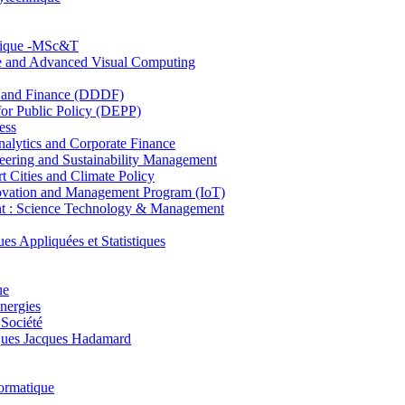
hnique -MSc&T
ce and Advanced Visual Computing
and Finance (DDDF)
r Public Policy (DEPP)
ess
ytics and Corporate Finance
ring and Sustainability Management
Cities and Climate Policy
ovation and Management Program (IoT)
: Science Technology & Management
ppliquées et Statistiques
ue
nergies
 Société
es Jacques Hadamard
ormatique