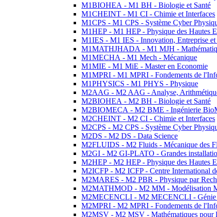
M1BIOHEA - M1 BH - Biologie et Santé
M1CHEINT - M1 CI - Chimie et Interfaces
M1CPS - M1 CPS - Système Cyber Physiq
M1HEP - M1 HEP - Physique des Hautes E
M1IES - M1 IES - Innovation, Entreprise et
M1MATHJHADA - M1 MJH - Mathématiqu
M1MECHA - M1 Mech - Mécanique
M1MIE - M1 MiE - Master en Economie
M1MPRI - M1 MPRI - Fondements de l'Inf
M1PHYSICS - M1 PHYS - Physique
M2AAG - M2 AAG - Analyse, Arithmétique
M2BIOHEA - M2 BH - Biologie et Santé
M2BIOMECA - M2 BME - Ingénierie BioM
M2CHEINT - M2 CI - Chimie et Interfaces
M2CPS - M2 CPS - Système Cyber Physiq
M2DS - M2 DS - Data Science
M2FLUIDS - M2 Fluids - Mécanique des Fl
M2GI - M2 GI-PLATO - Grandes installation
M2HEP - M2 HEP - Physique des Hautes E
M2ICFP - M2 ICFP - Centre International 
M2MARES - M2 PBR - Physique par Rech
M2MATHMOD - M2 MM - Modélisation M
M2MECENCLI - M2 MECENCLI - Génie Méc
M2MPRI - M2 MPRI - Fondements de l'Inf
M2MSV - M2 MSV - Mathématiques pour le