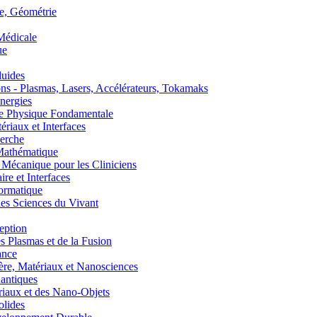
, Géométrie
édicale
ue
uides
s - Plasmas, Lasers, Accélérateurs, Tokamaks
nergies
de Physique Fondamentale
aux et Interfaces
erche
athématique
anique pour les Cliniciens
 et Interfaces
ormatique
s Sciences du Vivant
eption
lasmas et de la Fusion
ance
, Matériaux et Nanosciences
ntiques
aux et des Nano-Objets
lides