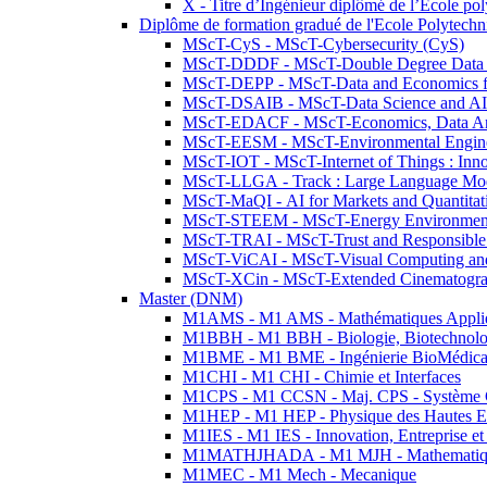
X - Titre d’Ingénieur diplômé de l’École po
Diplôme de formation gradué de l'Ecole Polytec
MScT-CyS - MScT-Cybersecurity (CyS)
MScT-DDDF - MScT-Double Degree Data 
MScT-DEPP - MScT-Data and Economics fo
MScT-DSAIB - MScT-Data Science and AI 
MScT-EDACF - MScT-Economics, Data Anal
MScT-EESM - MScT-Environmental Enginee
MScT-IOT - MScT-Internet of Things : Inn
MScT-LLGA - Track : Large Language Mode
MScT-MaQI - AI for Markets and Quantitat
MScT-STEEM - MScT-Energy Environment 
MScT-TRAI - MScT-Trust and Responsible
MScT-ViCAI - MScT-Visual Computing and
MScT-XCin - MScT-Extended Cinematogr
Master (DNM)
M1AMS - M1 AMS - Mathématiques Appliqué
M1BBH - M1 BBH - Biologie, Biotechnolog
M1BME - M1 BME - Ingénierie BioMédica
M1CHI - M1 CHI - Chimie et Interfaces
M1CPS - M1 CCSN - Maj. CPS - Système 
M1HEP - M1 HEP - Physique des Hautes E
M1IES - M1 IES - Innovation, Entreprise et
M1MATHJHADA - M1 MJH - Mathematiqu
M1MEC - M1 Mech - Mecanique