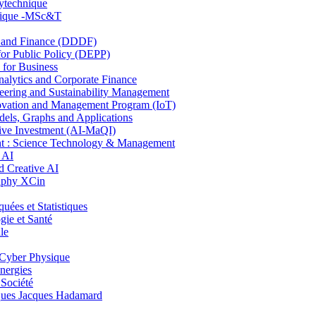
lytechnique
hnique -MSc&T
and Finance (DDDF)
r Public Policy (DEPP)
for Business
ytics and Corporate Finance
ring and Sustainability Management
ovation and Management Program (IoT)
ls, Graphs and Applications
ive Investment (AI-MaQI)
: Science Technology & Management
 AI
 Creative AI
aphy XCin
es et Statistiques
ie et Santé
le
Cyber Physique
nergies
 Société
es Jacques Hadamard