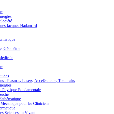
ue
nergies
 Société
es Jacques Hadamard
ormatique
, Géométrie
édicale
ue
uides
s - Plasmas, Lasers, Accélérateurs, Tokamaks
nergies
de Physique Fondamentale
erche
athématique
anique pour les Cliniciens
ormatique
s Sciences du Vivant