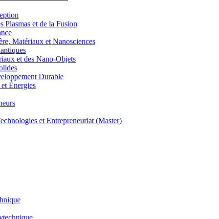
eption
lasmas et de la Fusion
ance
, Matériaux et Nanosciences
ntiques
aux et des Nano-Objets
lides
eloppement Durable
et Énergies
neurs
hnologies et Entrepreneuriat (Master)
chnique
lytechnique