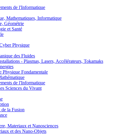
nts de l'Informatique
, Mathematiques, Informatique
, Géométrie
ie et Santé
le
Cyber Physique
nique des Fluides
lations - Plasmas, Lasers, Accélérateurs, Tokamaks
nergies
de Physique Fondamentale
athématique
nts de l'Informatique
s Sciences du Vivant
he
ption
 de la Fusion
ance
, Materiaux et Nanosciences
aux et des Nano-Objets