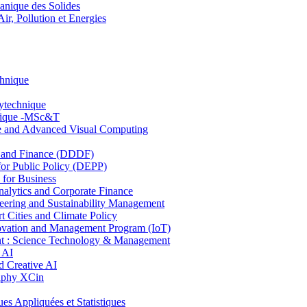
nique des Solides
, Pollution et Energies
chnique
lytechnique
hnique -MSc&T
ce and Advanced Visual Computing
and Finance (DDDF)
r Public Policy (DEPP)
for Business
ytics and Corporate Finance
ring and Sustainability Management
Cities and Climate Policy
ovation and Management Program (IoT)
: Science Technology & Management
 AI
 Creative AI
aphy XCin
ppliquées et Statistiques