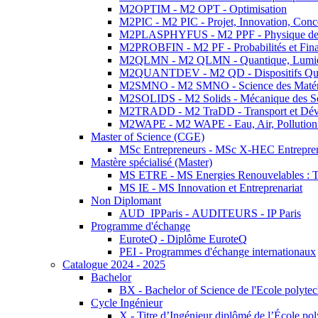
M2OPTIM - M2 OPT - Optimisation
M2PIC - M2 PIC - Projet, Innovation, Conc
M2PLASPHYFUS - M2 PPF - Physique des P
M2PROBFIN - M2 PF - Probabilités et Fin
M2QLMN - M2 QLMN - Quantique, Lumière
M2QUANTDEV - M2 QD - Dispositifs Qua
M2SMNO - M2 SMNO - Science des Matéri
M2SOLIDS - M2 Solids - Mécanique des So
M2TRADD - M2 TraDD - Transport et Dév
M2WAPE - M2 WAPE - Eau, Air, Pollution 
Master of Science (CGE)
MSc Entrepreneurs - MSc X-HEC Entrepre
Mastère spécialisé (Master)
MS ETRE - MS Energies Renouvelables : Tec
MS IE - MS Innovation et Entreprenariat
Non Diplomant
AUD_IPParis - AUDITEURS - IP Paris
Programme d'échange
EuroteQ - Diplôme EuroteQ
PEI - Programmes d'échange internationaux
Catalogue 2024 - 2025
Bachelor
BX - Bachelor of Science de l'Ecole polyte
Cycle Ingénieur
X - Titre d’Ingénieur diplômé de l’École po