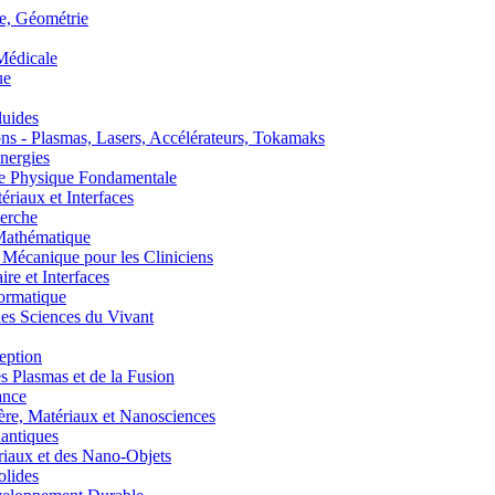
, Géométrie
édicale
ue
uides
s - Plasmas, Lasers, Accélérateurs, Tokamaks
nergies
de Physique Fondamentale
aux et Interfaces
erche
athématique
anique pour les Cliniciens
 et Interfaces
ormatique
s Sciences du Vivant
eption
lasmas et de la Fusion
ance
, Matériaux et Nanosciences
ntiques
aux et des Nano-Objets
lides