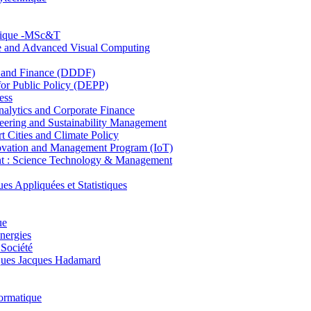
hnique -MSc&T
ce and Advanced Visual Computing
and Finance (DDDF)
r Public Policy (DEPP)
ess
ytics and Corporate Finance
ring and Sustainability Management
Cities and Climate Policy
ovation and Management Program (IoT)
: Science Technology & Management
ppliquées et Statistiques
ue
nergies
 Société
es Jacques Hadamard
ormatique