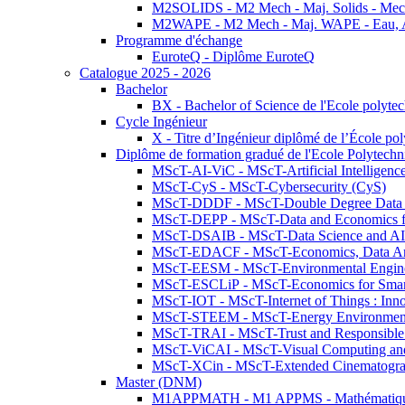
M2SOLIDS - M2 Mech - Maj. Solids - Meca
M2WAPE - M2 Mech - Maj. WAPE - Eau, Air
Programme d'échange
EuroteQ - Diplôme EuroteQ
Catalogue 2025 - 2026
Bachelor
BX - Bachelor of Science de l'Ecole polyte
Cycle Ingénieur
X - Titre d’Ingénieur diplômé de l’École po
Diplôme de formation gradué de l'Ecole Polytec
MScT-AI-ViC - MScT-Artificial Intelligen
MScT-CyS - MScT-Cybersecurity (CyS)
MScT-DDDF - MScT-Double Degree Data 
MScT-DEPP - MScT-Data and Economics fo
MScT-DSAIB - MScT-Data Science and AI 
MScT-EDACF - MScT-Economics, Data Anal
MScT-EESM - MScT-Environmental Enginee
MScT-ESCLiP - MScT-Economics for Smart 
MScT-IOT - MScT-Internet of Things : Inn
MScT-STEEM - MScT-Energy Environment 
MScT-TRAI - MScT-Trust and Responsible
MScT-ViCAI - MScT-Visual Computing and
MScT-XCin - MScT-Extended Cinematogr
Master (DNM)
M1APPMATH - M1 APPMS - Mathématiques A