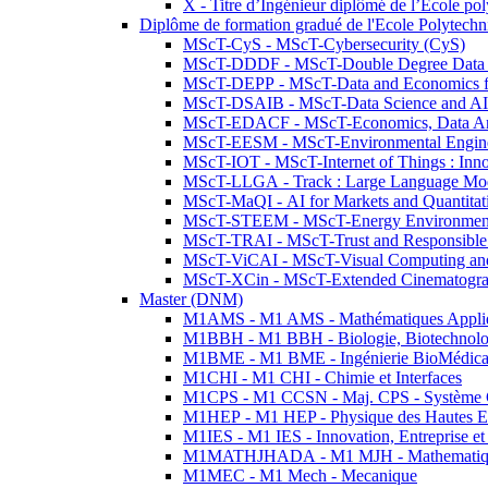
X - Titre d’Ingénieur diplômé de l’École po
Diplôme de formation gradué de l'Ecole Polytec
MScT-CyS - MScT-Cybersecurity (CyS)
MScT-DDDF - MScT-Double Degree Data 
MScT-DEPP - MScT-Data and Economics fo
MScT-DSAIB - MScT-Data Science and AI 
MScT-EDACF - MScT-Economics, Data Anal
MScT-EESM - MScT-Environmental Enginee
MScT-IOT - MScT-Internet of Things : Inn
MScT-LLGA - Track : Large Language Mode
MScT-MaQI - AI for Markets and Quantitat
MScT-STEEM - MScT-Energy Environment 
MScT-TRAI - MScT-Trust and Responsible
MScT-ViCAI - MScT-Visual Computing and
MScT-XCin - MScT-Extended Cinematogr
Master (DNM)
M1AMS - M1 AMS - Mathématiques Appliqué
M1BBH - M1 BBH - Biologie, Biotechnolog
M1BME - M1 BME - Ingénierie BioMédica
M1CHI - M1 CHI - Chimie et Interfaces
M1CPS - M1 CCSN - Maj. CPS - Système 
M1HEP - M1 HEP - Physique des Hautes E
M1IES - M1 IES - Innovation, Entreprise et
M1MATHJHADA - M1 MJH - Mathematiqu
M1MEC - M1 Mech - Mecanique