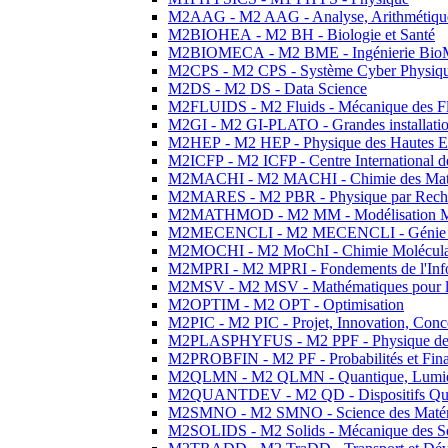
M2AAG - M2 AAG - Analyse, Arithmétique
M2BIOHEA - M2 BH - Biologie et Santé
M2BIOMECA - M2 BME - Ingénierie BioM
M2CPS - M2 CPS - Système Cyber Physiq
M2DS - M2 DS - Data Science
M2FLUIDS - M2 Fluids - Mécanique des Fl
M2GI - M2 GI-PLATO - Grandes installation
M2HEP - M2 HEP - Physique des Hautes E
M2ICFP - M2 ICFP - Centre International 
M2MACHI - M2 MACHI - Chimie des Matéri
M2MARES - M2 PBR - Physique par Rech
M2MATHMOD - M2 MM - Modélisation M
M2MECENCLI - M2 MECENCLI - Génie Méc
M2MOCHI - M2 MoChI - Chimie Moléculaire
M2MPRI - M2 MPRI - Fondements de l'Inf
M2MSV - M2 MSV - Mathématiques pour le
M2OPTIM - M2 OPT - Optimisation
M2PIC - M2 PIC - Projet, Innovation, Conc
M2PLASPHYFUS - M2 PPF - Physique des P
M2PROBFIN - M2 PF - Probabilités et Fin
M2QLMN - M2 QLMN - Quantique, Lumière
M2QUANTDEV - M2 QD - Dispositifs Qua
M2SMNO - M2 SMNO - Science des Matéri
M2SOLIDS - M2 Solids - Mécanique des So