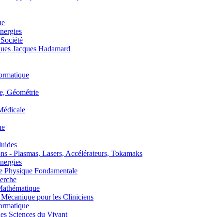
ue
nergies
 Société
es Jacques Hadamard
ormatique
, Géométrie
édicale
ue
uides
s - Plasmas, Lasers, Accélérateurs, Tokamaks
nergies
de Physique Fondamentale
erche
athématique
anique pour les Cliniciens
ormatique
s Sciences du Vivant