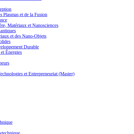
eption
lasmas et de la Fusion
ance
, Matériaux et Nanosciences
ntiques
aux et des Nano-Objets
lides
eloppement Durable
et Énergies
neurs
hnologies et Entrepreneuriat (Master)
chnique
lytechnique