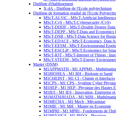
Diplôme d'établissement
X-4A - Diplôme de l'Ecole polytechnique
Diplôme de formation gradué de l'Ecole Polytec
MScT-AI-ViC - MScT-Artificial Intelligen
MScT-CyS - MScT-Cybersecurity (CyS)
MScT-DDDF - MScT-Double Degree Data 
MScT-DEPP - MScT-Data and Economics fo
MScT-DSB - MScT-Data Science for Busin
MScT-EDACF - MScT-Economics, Data Anal
MScT-EESM - MScT-Environmental Enginee
MScT-ESCLiP - MScT-Economics for Smart 
MScT-IOT - MScT-Internet of Things : Inn
MScT-STEEM - MScT-Energy Environment 
Master (DNM)
M1APPMATH - M1 APPMS - Mathématiques A
M1BIOHEA - M1 BH - Biologie et Santé
M1CHEINT - M1 CI - Chimie et Interfaces
M1CPS - M1 CPS - Système Cyber Physiq
M1HEP - M1 HEP - Physique des Hautes E
M1IES - M1 IES - Innovation, Entreprise et
M1MATHJHADA - M1 MJH - Mathématiqu
M1MECHA - M1 Mech - Mécanique
M1MIE - M1 MiE - Master en Economie
M1MPRI - M1 MPRI - Fondements de l'Inf
M1PHYSICS - M1 PHYS - Physique