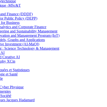
lytechnique
hnique -MSc&T
and Finance (DDDF)
r Public Policy (DEPP)
for Business
ytics and Corporate Finance
ring and Sustainability Management
ovation and Management Program (IoT)
ls, Graphs and Applications
ive Investment (AI-MaQI)
: Science Technology & Management
 AI
 Creative AI
aphy XCin
es et Statistiques
ie et Santé
le
Cyber Physique
nergies
 Société
es Jacques Hadamard