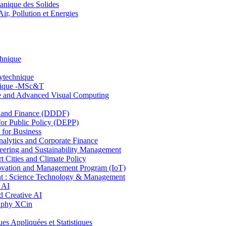
nique des Solides
, Pollution et Energies
chnique
lytechnique
hnique -MSc&T
ce and Advanced Visual Computing
and Finance (DDDF)
r Public Policy (DEPP)
for Business
ytics and Corporate Finance
ring and Sustainability Management
Cities and Climate Policy
ovation and Management Program (IoT)
: Science Technology & Management
 AI
 Creative AI
aphy XCin
ppliquées et Statistiques