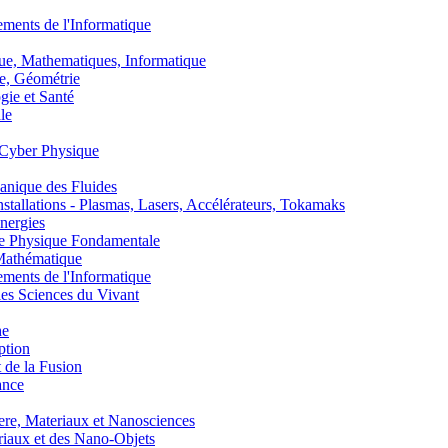
nts de l'Informatique
, Mathematiques, Informatique
, Géométrie
ie et Santé
le
Cyber Physique
nique des Fluides
lations - Plasmas, Lasers, Accélérateurs, Tokamaks
nergies
de Physique Fondamentale
athématique
nts de l'Informatique
s Sciences du Vivant
he
ption
 de la Fusion
ance
, Materiaux et Nanosciences
aux et des Nano-Objets