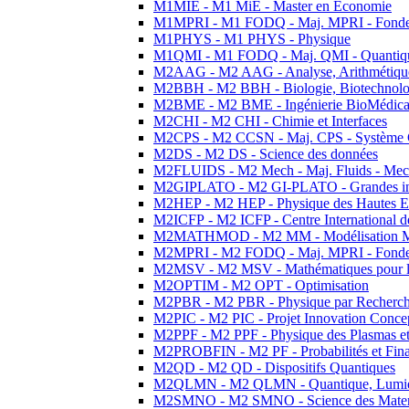
M1MIE - M1 MiE - Master en Economie
M1MPRI - M1 FODQ - Maj. MPRI - Fondeme
M1PHYS - M1 PHYS - Physique
M1QMI - M1 FODQ - Maj. QMI - Quantique
M2AAG - M2 AAG - Analyse, Arithmétique
M2BBH - M2 BBH - Biologie, Biotechnolog
M2BME - M2 BME - Ingénierie BioMédica
M2CHI - M2 CHI - Chimie et Interfaces
M2CPS - M2 CCSN - Maj. CPS - Système 
M2DS - M2 DS - Science des données
M2FLUIDS - M2 Mech - Maj. Fluids - Meca
M2GIPLATO - M2 GI-PLATO - Grandes instal
M2HEP - M2 HEP - Physique des Hautes E
M2ICFP - M2 ICFP - Centre International 
M2MATHMOD - M2 MM - Modélisation M
M2MPRI - M2 FODQ - Maj. MPRI - Fondeme
M2MSV - M2 MSV - Mathématiques pour le
M2OPTIM - M2 OPT - Optimisation
M2PBR - M2 PBR - Physique par Recherc
M2PIC - M2 PIC - Projet Innovation Conce
M2PPF - M2 PPF - Physique des Plasmas et
M2PROBFIN - M2 PF - Probabilités et Fin
M2QD - M2 QD - Dispositifs Quantiques
M2QLMN - M2 QLMN - Quantique, Lumiere
M2SMNO - M2 SMNO - Science des Materi