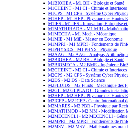
M1BIOHEA - M1 BH - Biologie et Santé
M1CHEINT - M1 CI - Chimie et Interfaces
M1CPS - M1 CPS - Système Cyber Physiq
M1HEP - M1 HEP - Physique des Hautes E
M1IES - M1 IES - Innovation, Entreprise et
M1MATHJHADA - M1 MJH - Mathématiqu
M1MECHA - M1 Mech - Mécanique
M1MIE - M1 MiE - Master en Economie
M1MPRI - M1 MPRI - Fondements de l'Inf
M1PHYSICS - M1 PHYS - Physique
M2AAG - M2 AAG - Analyse, Arithmétique
M2BIOHEA - M2 BH - Biologie et Santé
M2BIOMECA - M2 BME - Ingénierie BioM
M2CHEINT - M2 CI - Chimie et Interfaces
M2CPS - M2 CPS - Système Cyber Physiq
M2DS - M2 DS - Data Science
M2FLUIDS - M2 Fluids - Mécanique des Fl
M2GI - M2 GI-PLATO - Grandes installation
M2HEP - M2 HEP - Physique des Hautes E
M2ICFP - M2 ICFP - Centre International 
M2MARES - M2 PBR - Physique par Rech
M2MATHMOD - M2 MM - Modélisation M
M2MECENCLI - M2 MECENCLI - Génie Méc
M2MPRI - M2 MPRI - Fondements de l'Inf
M2MSV - M2 MSV - Mathématiques pour le