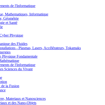
nts de l'Informatique
, Mathematiques, Informatique
, Géométrie
ie et Santé
le
Cyber Physique
nique des Fluides
lations - Plasmas, Lasers, Accélérateurs, Tokamaks
nergies
de Physique Fondamentale
athématique
nts de l'Informatique
s Sciences du Vivant
he
ption
 de la Fusion
ance
, Materiaux et Nanosciences
aux et des Nano-Objets