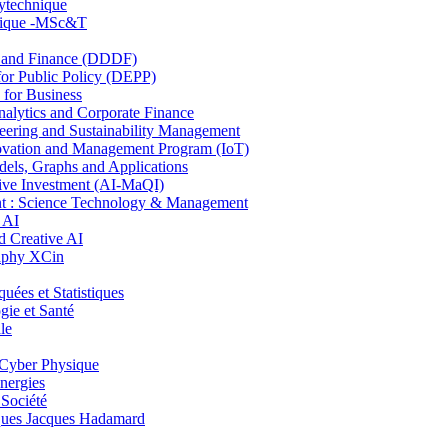
lytechnique
hnique -MSc&T
and Finance (DDDF)
r Public Policy (DEPP)
for Business
ytics and Corporate Finance
ring and Sustainability Management
ovation and Management Program (IoT)
ls, Graphs and Applications
ive Investment (AI-MaQI)
: Science Technology & Management
 AI
 Creative AI
aphy XCin
es et Statistiques
ie et Santé
le
Cyber Physique
nergies
 Société
es Jacques Hadamard