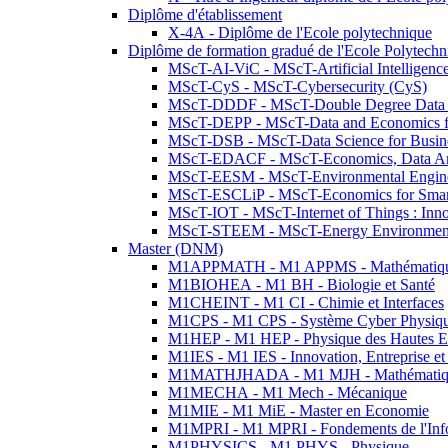
Diplôme d'établissement
X-4A - Diplôme de l'Ecole polytechnique
Diplôme de formation gradué de l'Ecole Polytec
MScT-AI-ViC - MScT-Artificial Intelligen
MScT-CyS - MScT-Cybersecurity (CyS)
MScT-DDDF - MScT-Double Degree Data 
MScT-DEPP - MScT-Data and Economics fo
MScT-DSB - MScT-Data Science for Busin
MScT-EDACF - MScT-Economics, Data Anal
MScT-EESM - MScT-Environmental Enginee
MScT-ESCLiP - MScT-Economics for Smart 
MScT-IOT - MScT-Internet of Things : Inn
MScT-STEEM - MScT-Energy Environment 
Master (DNM)
M1APPMATH - M1 APPMS - Mathématiques A
M1BIOHEA - M1 BH - Biologie et Santé
M1CHEINT - M1 CI - Chimie et Interfaces
M1CPS - M1 CPS - Système Cyber Physiq
M1HEP - M1 HEP - Physique des Hautes E
M1IES - M1 IES - Innovation, Entreprise et
M1MATHJHADA - M1 MJH - Mathématiqu
M1MECHA - M1 Mech - Mécanique
M1MIE - M1 MiE - Master en Economie
M1MPRI - M1 MPRI - Fondements de l'Inf
M1PHYSICS - M1 PHYS - Physique