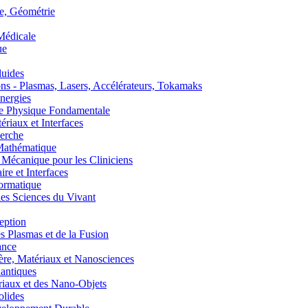
, Géométrie
édicale
ue
uides
s - Plasmas, Lasers, Accélérateurs, Tokamaks
nergies
de Physique Fondamentale
aux et Interfaces
erche
athématique
anique pour les Cliniciens
 et Interfaces
ormatique
s Sciences du Vivant
eption
lasmas et de la Fusion
ance
, Matériaux et Nanosciences
ntiques
aux et des Nano-Objets
lides