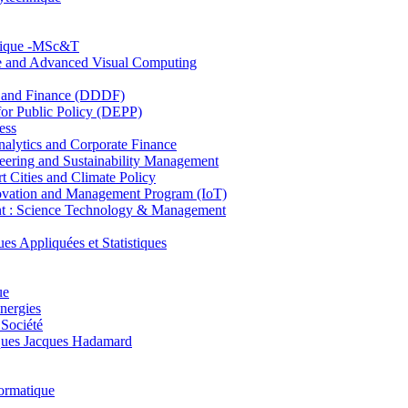
hnique -MSc&T
ce and Advanced Visual Computing
and Finance (DDDF)
r Public Policy (DEPP)
ess
ytics and Corporate Finance
ring and Sustainability Management
Cities and Climate Policy
ovation and Management Program (IoT)
: Science Technology & Management
ppliquées et Statistiques
ue
nergies
 Société
es Jacques Hadamard
ormatique