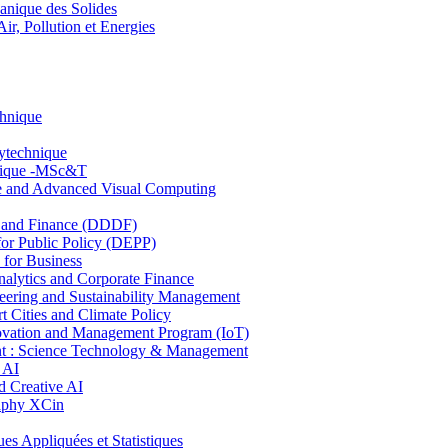
nique des Solides
, Pollution et Energies
chnique
lytechnique
hnique -MSc&T
ce and Advanced Visual Computing
and Finance (DDDF)
r Public Policy (DEPP)
for Business
ytics and Corporate Finance
ring and Sustainability Management
Cities and Climate Policy
ovation and Management Program (IoT)
: Science Technology & Management
 AI
 Creative AI
aphy XCin
ppliquées et Statistiques