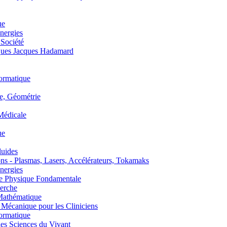
ue
nergies
 Société
es Jacques Hadamard
ormatique
, Géométrie
édicale
ue
uides
s - Plasmas, Lasers, Accélérateurs, Tokamaks
nergies
de Physique Fondamentale
erche
athématique
anique pour les Cliniciens
ormatique
s Sciences du Vivant