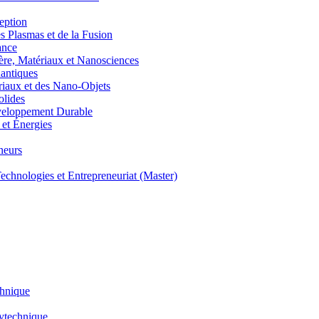
eption
lasmas et de la Fusion
ance
, Matériaux et Nanosciences
ntiques
aux et des Nano-Objets
lides
eloppement Durable
et Énergies
neurs
hnologies et Entrepreneuriat (Master)
chnique
lytechnique