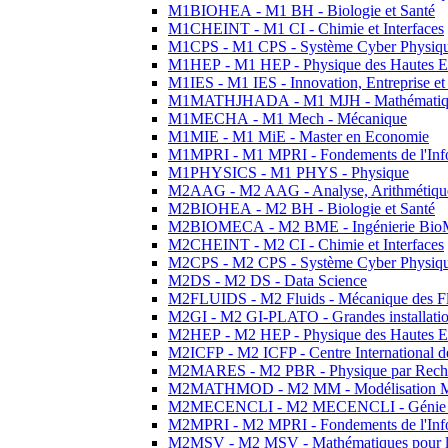
M1BIOHEA - M1 BH - Biologie et Santé
M1CHEINT - M1 CI - Chimie et Interfaces
M1CPS - M1 CPS - Système Cyber Physiq
M1HEP - M1 HEP - Physique des Hautes E
M1IES - M1 IES - Innovation, Entreprise et
M1MATHJHADA - M1 MJH - Mathématiqu
M1MECHA - M1 Mech - Mécanique
M1MIE - M1 MiE - Master en Economie
M1MPRI - M1 MPRI - Fondements de l'Inf
M1PHYSICS - M1 PHYS - Physique
M2AAG - M2 AAG - Analyse, Arithmétique
M2BIOHEA - M2 BH - Biologie et Santé
M2BIOMECA - M2 BME - Ingénierie BioM
M2CHEINT - M2 CI - Chimie et Interfaces
M2CPS - M2 CPS - Système Cyber Physiq
M2DS - M2 DS - Data Science
M2FLUIDS - M2 Fluids - Mécanique des Fl
M2GI - M2 GI-PLATO - Grandes installation
M2HEP - M2 HEP - Physique des Hautes E
M2ICFP - M2 ICFP - Centre International 
M2MARES - M2 PBR - Physique par Rech
M2MATHMOD - M2 MM - Modélisation M
M2MECENCLI - M2 MECENCLI - Génie Méc
M2MPRI - M2 MPRI - Fondements de l'Inf
M2MSV - M2 MSV - Mathématiques pour le