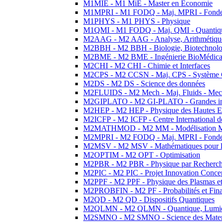
M1MIE - M1 MiE - Master en Economie
M1MPRI - M1 FODQ - Maj. MPRI - Fondeme
M1PHYS - M1 PHYS - Physique
M1QMI - M1 FODQ - Maj. QMI - Quantique
M2AAG - M2 AAG - Analyse, Arithmétique
M2BBH - M2 BBH - Biologie, Biotechnolog
M2BME - M2 BME - Ingénierie BioMédica
M2CHI - M2 CHI - Chimie et Interfaces
M2CPS - M2 CCSN - Maj. CPS - Système 
M2DS - M2 DS - Science des données
M2FLUIDS - M2 Mech - Maj. Fluids - Meca
M2GIPLATO - M2 GI-PLATO - Grandes instal
M2HEP - M2 HEP - Physique des Hautes E
M2ICFP - M2 ICFP - Centre International 
M2MATHMOD - M2 MM - Modélisation M
M2MPRI - M2 FODQ - Maj. MPRI - Fondeme
M2MSV - M2 MSV - Mathématiques pour le
M2OPTIM - M2 OPT - Optimisation
M2PBR - M2 PBR - Physique par Recherc
M2PIC - M2 PIC - Projet Innovation Conce
M2PPF - M2 PPF - Physique des Plasmas et
M2PROBFIN - M2 PF - Probabilités et Fin
M2QD - M2 QD - Dispositifs Quantiques
M2QLMN - M2 QLMN - Quantique, Lumiere
M2SMNO - M2 SMNO - Science des Materi