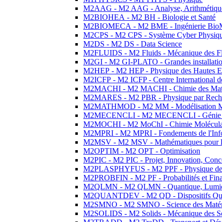
M2AAG - M2 AAG - Analyse, Arithmétique
M2BIOHEA - M2 BH - Biologie et Santé
M2BIOMECA - M2 BME - Ingénierie BioM
M2CPS - M2 CPS - Système Cyber Physiq
M2DS - M2 DS - Data Science
M2FLUIDS - M2 Fluids - Mécanique des Fl
M2GI - M2 GI-PLATO - Grandes installation
M2HEP - M2 HEP - Physique des Hautes E
M2ICFP - M2 ICFP - Centre International 
M2MACHI - M2 MACHI - Chimie des Matéri
M2MARES - M2 PBR - Physique par Rech
M2MATHMOD - M2 MM - Modélisation M
M2MECENCLI - M2 MECENCLI - Génie Méc
M2MOCHI - M2 MoChI - Chimie Moléculaire
M2MPRI - M2 MPRI - Fondements de l'Inf
M2MSV - M2 MSV - Mathématiques pour le
M2OPTIM - M2 OPT - Optimisation
M2PIC - M2 PIC - Projet, Innovation, Conc
M2PLASPHYFUS - M2 PPF - Physique des P
M2PROBFIN - M2 PF - Probabilités et Fin
M2QLMN - M2 QLMN - Quantique, Lumière
M2QUANTDEV - M2 QD - Dispositifs Qua
M2SMNO - M2 SMNO - Science des Matéri
M2SOLIDS - M2 Solids - Mécanique des So