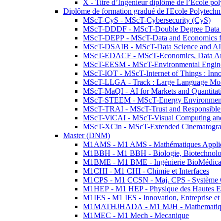
X - Titre d’Ingénieur diplômé de l’École po
Diplôme de formation gradué de l'Ecole Polytec
MScT-CyS - MScT-Cybersecurity (CyS)
MScT-DDDF - MScT-Double Degree Data 
MScT-DEPP - MScT-Data and Economics fo
MScT-DSAIB - MScT-Data Science and AI 
MScT-EDACF - MScT-Economics, Data Anal
MScT-EESM - MScT-Environmental Enginee
MScT-IOT - MScT-Internet of Things : Inn
MScT-LLGA - Track : Large Language Mode
MScT-MaQI - AI for Markets and Quantitat
MScT-STEEM - MScT-Energy Environment 
MScT-TRAI - MScT-Trust and Responsible
MScT-ViCAI - MScT-Visual Computing and
MScT-XCin - MScT-Extended Cinematogr
Master (DNM)
M1AMS - M1 AMS - Mathématiques Appliqué
M1BBH - M1 BBH - Biologie, Biotechnolog
M1BME - M1 BME - Ingénierie BioMédica
M1CHI - M1 CHI - Chimie et Interfaces
M1CPS - M1 CCSN - Maj. CPS - Système 
M1HEP - M1 HEP - Physique des Hautes E
M1IES - M1 IES - Innovation, Entreprise et
M1MATHJHADA - M1 MJH - Mathematiqu
M1MEC - M1 Mech - Mecanique