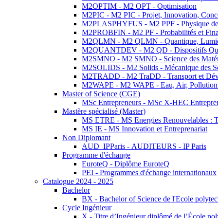
M2OPTIM - M2 OPT - Optimisation
M2PIC - M2 PIC - Projet, Innovation, Conc
M2PLASPHYFUS - M2 PPF - Physique des P
M2PROBFIN - M2 PF - Probabilités et Fin
M2QLMN - M2 QLMN - Quantique, Lumière
M2QUANTDEV - M2 QD - Dispositifs Qua
M2SMNO - M2 SMNO - Science des Matéri
M2SOLIDS - M2 Solids - Mécanique des So
M2TRADD - M2 TraDD - Transport et Dév
M2WAPE - M2 WAPE - Eau, Air, Pollution 
Master of Science (CGE)
MSc Entrepreneurs - MSc X-HEC Entrepre
Mastère spécialisé (Master)
MS ETRE - MS Energies Renouvelables : Tec
MS IE - MS Innovation et Entreprenariat
Non Diplomant
AUD_IPParis - AUDITEURS - IP Paris
Programme d'échange
EuroteQ - Diplôme EuroteQ
PEI - Programmes d'échange internationaux
Catalogue 2024 - 2025
Bachelor
BX - Bachelor of Science de l'Ecole polyte
Cycle Ingénieur
X - Titre d’Ingénieur diplômé de l’École po