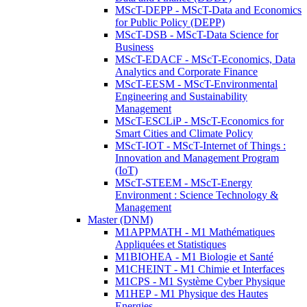
MScT-DEPP - MScT-Data and Economics
for Public Policy (DEPP)
MScT-DSB - MScT-Data Science for
Business
MScT-EDACF - MScT-Economics, Data
Analytics and Corporate Finance
MScT-EESM - MScT-Environmental
Engineering and Sustainability
Management
MScT-ESCLiP - MScT-Economics for
Smart Cities and Climate Policy
MScT-IOT - MScT-Internet of Things :
Innovation and Management Program
(IoT)
MScT-STEEM - MScT-Energy
Environment : Science Technology &
Management
Master (DNM)
M1APPMATH - M1 Mathématiques
Appliquées et Statistiques
M1BIOHEA - M1 Biologie et Santé
M1CHEINT - M1 Chimie et Interfaces
M1CPS - M1 Système Cyber Physique
M1HEP - M1 Physique des Hautes
Energies