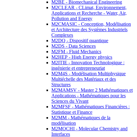
M2BE - Biomechanical Engineering
M2CLEAR - CLimat, Environnement,
Applications et Recherche - Water, Air,
Pollution and Energy
M2CMASIC - Conception, Modélisation
et Architecture des Systèmes Industriels
Complexes
M2DQ - Dispositif quantique
M2DS - Data Sciences
M2FM - Fluid Mechanics
M2HEP - High Energy physics
M2ITIE - Innovation Technologique :
ingénierie et entrepreneuriat
M2M4S - Modélisation Multiphysique
Multiéchelle des Matériaux et des
Structures
M2MAMSV - Master 2 Mathématiques et
Applications - Mathématiques pour les
Sciences du Vivant
M2MFSF - Mathématiques Financières :
Statistique et Finance
M2MM - Mathématiques de la
modélisation
M2MOCHI - Molecular Chemistry and
Interfaces