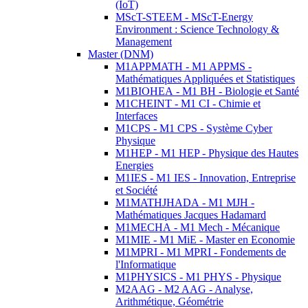
(IoT)
MScT-STEEM - MScT-Energy
Environment : Science Technology &
Management
Master (DNM)
M1APPMATH - M1 APPMS -
Mathématiques Appliquées et Statistiques
M1BIOHEA - M1 BH - Biologie et Santé
M1CHEINT - M1 CI - Chimie et
Interfaces
M1CPS - M1 CPS - Système Cyber
Physique
M1HEP - M1 HEP - Physique des Hautes
Energies
M1IES - M1 IES - Innovation, Entreprise
et Société
M1MATHJHADA - M1 MJH -
Mathématiques Jacques Hadamard
M1MECHA - M1 Mech - Mécanique
M1MIE - M1 MiE - Master en Economie
M1MPRI - M1 MPRI - Fondements de
l'Informatique
M1PHYSICS - M1 PHYS - Physique
M2AAG - M2 AAG - Analyse,
Arithmétique, Géométrie