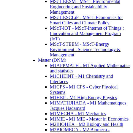
MScT-EESM - MScT-Environmental
Engineering and Sustainability
Management
MScT-ESCLiP - MScT-Economics for
Smart Cities and Climate Policy
MScT-IOT - MScT-Internet of Things :
Innovation and Management Program
(IoT)
MScT-STEEM - MScT-Energy
Environment : Science Technology &
Management
Master (DNM)
M1APPMATH - M1 Applied Mathematics
and statistics
M1CHEINT - M1 Chemistry and
Interfaces
M1CPS - M1 CPS - Cyber Physical
Systems
M1HEP - M1 High Energy Physics
M1MATHJHADA - M1 Mathematiques
Jacques Hadamard
M1MECHA - M1 Mechanics
M1MIE - M1 MIE - Master in Economics
M2BIOHEA - M2 Biology and Health
M2BIOMECA - M2 Biomeca -