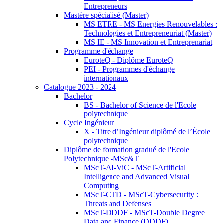
Entrepreneurs
Mastère spécialisé (Master)
MS ETRE - MS Energies Renouvelables :
Technologies et Entrepreneuriat (Master)
MS IE - MS Innovation et Entreprenariat
Programme d'échange
EuroteQ - Diplôme EuroteQ
PEI - Programmes d'échange
internationaux
Catalogue 2023 - 2024
Bachelor
BS - Bachelor of Science de l'Ecole
polytechnique
Cycle Ingénieur
X - Titre d’Ingénieur diplômé de l’École
polytechnique
Diplôme de formation gradué de l'Ecole
Polytechnique -MSc&T
MScT-AI-ViC - MScT-Artificial
Intelligence and Advanced Visual
Computing
MScT-CTD - MScT-Cybersecurity :
Threats and Defenses
MScT-DDDF - MScT-Double Degree
Data and Finance (DDDF)