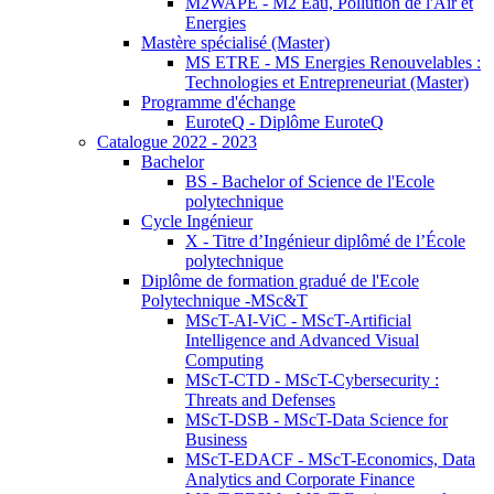
M2WAPE - M2 Eau, Pollution de l'Air et
Energies
Mastère spécialisé (Master)
MS ETRE - MS Energies Renouvelables :
Technologies et Entrepreneuriat (Master)
Programme d'échange
EuroteQ - Diplôme EuroteQ
Catalogue 2022 - 2023
Bachelor
BS - Bachelor of Science de l'Ecole
polytechnique
Cycle Ingénieur
X - Titre d’Ingénieur diplômé de l’École
polytechnique
Diplôme de formation gradué de l'Ecole
Polytechnique -MSc&T
MScT-AI-ViC - MScT-Artificial
Intelligence and Advanced Visual
Computing
MScT-CTD - MScT-Cybersecurity :
Threats and Defenses
MScT-DSB - MScT-Data Science for
Business
MScT-EDACF - MScT-Economics, Data
Analytics and Corporate Finance