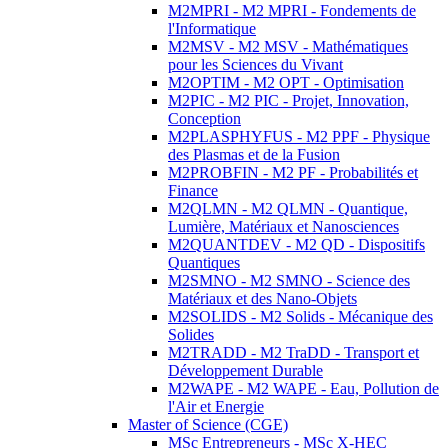
M2MPRI - M2 MPRI - Fondements de
l'Informatique
M2MSV - M2 MSV - Mathématiques
pour les Sciences du Vivant
M2OPTIM - M2 OPT - Optimisation
M2PIC - M2 PIC - Projet, Innovation,
Conception
M2PLASPHYFUS - M2 PPF - Physique
des Plasmas et de la Fusion
M2PROBFIN - M2 PF - Probabilités et
Finance
M2QLMN - M2 QLMN - Quantique,
Lumière, Matériaux et Nanosciences
M2QUANTDEV - M2 QD - Dispositifs
Quantiques
M2SMNO - M2 SMNO - Science des
Matériaux et des Nano-Objets
M2SOLIDS - M2 Solids - Mécanique des
Solides
M2TRADD - M2 TraDD - Transport et
Développement Durable
M2WAPE - M2 WAPE - Eau, Pollution de
l'Air et Energie
Master of Science (CGE)
MSc Entrepreneurs - MSc X-HEC