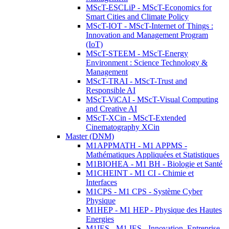
MScT-ESCLiP - MScT-Economics for
Smart Cities and Climate Policy
MScT-IOT - MScT-Internet of Things :
Innovation and Management Program
(IoT)
MScT-STEEM - MScT-Energy
Environment : Science Technology &
Management
MScT-TRAI - MScT-Trust and
Responsible AI
MScT-ViCAI - MScT-Visual Computing
and Creative AI
MScT-XCin - MScT-Extended
Cinematography XCin
Master (DNM)
M1APPMATH - M1 APPMS -
Mathématiques Appliquées et Statistiques
M1BIOHEA - M1 BH - Biologie et Santé
M1CHEINT - M1 CI - Chimie et
Interfaces
M1CPS - M1 CPS - Système Cyber
Physique
M1HEP - M1 HEP - Physique des Hautes
Energies
M1IES - M1 IES - Innovation, Entreprise