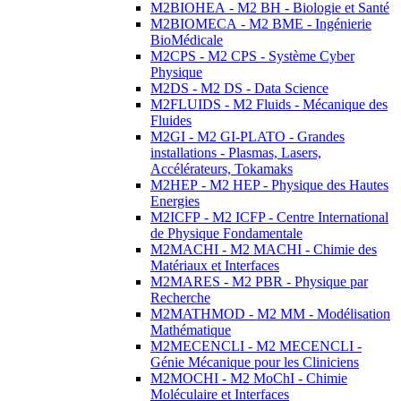
M2BIOHEA - M2 BH - Biologie et Santé
M2BIOMECA - M2 BME - Ingénierie
BioMédicale
M2CPS - M2 CPS - Système Cyber
Physique
M2DS - M2 DS - Data Science
M2FLUIDS - M2 Fluids - Mécanique des
Fluides
M2GI - M2 GI-PLATO - Grandes
installations - Plasmas, Lasers,
Accélérateurs, Tokamaks
M2HEP - M2 HEP - Physique des Hautes
Energies
M2ICFP - M2 ICFP - Centre International
de Physique Fondamentale
M2MACHI - M2 MACHI - Chimie des
Matériaux et Interfaces
M2MARES - M2 PBR - Physique par
Recherche
M2MATHMOD - M2 MM - Modélisation
Mathématique
M2MECENCLI - M2 MECENCLI -
Génie Mécanique pour les Cliniciens
M2MOCHI - M2 MoChI - Chimie
Moléculaire et Interfaces