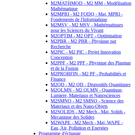
M2MATHMOD - M2 MM - Modélisation
Mathématique
M2MPRI - M2 FODQ - Maj. MPRI -
Fondements de l'Informatique
M2MSV - M2 MSV - Mathématiques
pour les Sciences du Vivant
M2OPTIM - M2 OPT - Optimisation
M2PBR - M2 PBR - Physique par
Recherche
M2PIC - M2 PIC - Projet Innovation
Conception
M2PPF - M2 PPF - Physique des Plasmas
et de la Fusion
M2PROBFIN - M2 PF - Probabilités et
Finance
M2QD - M2 QD - Dispositifs Quantiques
M2QLMN - M2 QLMN - Quantique,
Lumiere, Materiaux et Nanosciences
M2SMNO - M2 SMNO - Science des
Materiaux et des Nano-Objets
M2SOLIDS - M2 Mech - Maj. Solids -
Mecanique des Solides
M2WAPE - M2 Mech - Maj. WAPE -
Eau, Air, Pollution et Energies
Programme d'échange