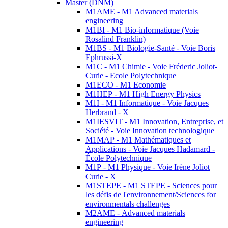
Master (DNM)
M1AME - M1 Advanced materials
engineering
M1BI - M1 Bio-informatique (Voie
Rosalind Franklin)
M1BS - M1 Biologie-Santé - Voie Boris
Ephrussi-X
M1C - M1 Chimie - Voie Fréderic Joliot-
Curie - Ecole Polytechnique
M1ECO - M1 Economie
M1HEP - M1 High Energy Physics
M1I - M1 Informatique - Voie Jacques
Herbrand - X
M1IESVIT - M1 Innovation, Entreprise, et
Société - Voie Innovation technologique
M1MAP - M1 Mathématiques et
Applications - Voie Jacques Hadamard -
École Polytechnique
M1P - M1 Physique - Voie Irène Joliot
Curie - X
M1STEPE - M1 STEPE - Sciences pour
les défis de l'environnement/Sciences for
environmentals challenges
M2AME - Advanced materials
engineering