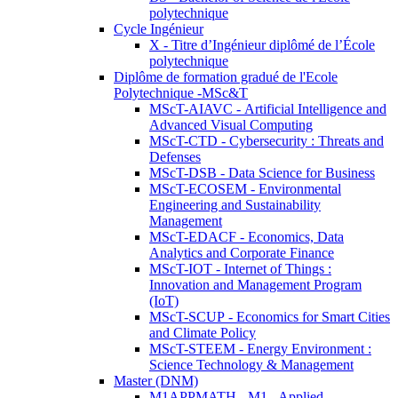
polytechnique
Cycle Ingénieur
X - Titre d’Ingénieur diplômé de l’École
polytechnique
Diplôme de formation gradué de l'Ecole
Polytechnique -MSc&T
MScT-AIAVC - Artificial Intelligence and
Advanced Visual Computing
MScT-CTD - Cybersecurity : Threats and
Defenses
MScT-DSB - Data Science for Business
MScT-ECOSEM - Environmental
Engineering and Sustainability
Management
MScT-EDACF - Economics, Data
Analytics and Corporate Finance
MScT-IOT - Internet of Things :
Innovation and Management Program
(IoT)
MScT-SCUP - Economics for Smart Cities
and Climate Policy
MScT-STEEM - Energy Environment :
Science Technology & Management
Master (DNM)
M1APPMATH - M1 - Applied