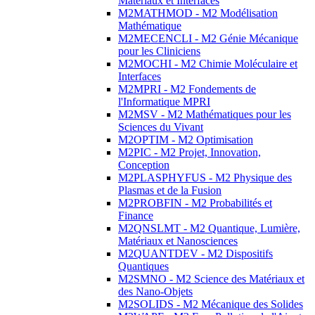
Matériaux et Interfaces
M2MATHMOD - M2 Modélisation
Mathématique
M2MECENCLI - M2 Génie Mécanique
pour les Cliniciens
M2MOCHI - M2 Chimie Moléculaire et
Interfaces
M2MPRI - M2 Fondements de
l'Informatique MPRI
M2MSV - M2 Mathématiques pour les
Sciences du Vivant
M2OPTIM - M2 Optimisation
M2PIC - M2 Projet, Innovation,
Conception
M2PLASPHYFUS - M2 Physique des
Plasmas et de la Fusion
M2PROBFIN - M2 Probabilités et
Finance
M2QNSLMT - M2 Quantique, Lumière,
Matériaux et Nanosciences
M2QUANTDEV - M2 Dispositifs
Quantiques
M2SMNO - M2 Science des Matériaux et
des Nano-Objets
M2SOLIDS - M2 Mécanique des Solides