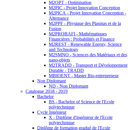
M2OPT - Optimisation
M2PIC - Projet Innovation Conception
M2PICA - Projet Innovation Conception -
Alternance
M2PPF - Physique des Plasmas et de la
Fusion
M2PROBAFI - Mathématiques
Financières : Probabilités et Finance
M2REST - Renewable Energy, Science
and Technology
M2SMNO - Sciences des Matériaux et des
nano-objets
M2TRADD - Transport et Développement
Durable - TRADD
MBIOENT - Master Bio-entrepreneur
Non Diplomant
ND - Non Diplomant
Catalogue 2018 - 2019
Bachelor
BS - Bachelor of Science de l'Ecole
polytechnique
Cycle Ingénieur
X - Diplôme d'ingénieur de l'Ecole
polytechnique
Diplôme de formation gradué de l'Ecole