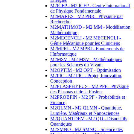
Energies
M2ICFP - M2 ICFP - Centre International
de Physique Fondamentale
M2MARES - M2 PBR - Physique par
Recherche
M2MATHMOD - M2 MM - Modélisation
Mathématique
M2MECENCLI - M2 MECENCLI -
Génie Mécanique pour les Cliniciens
M2MPRI - M2 MPRI - Fondements de
l'Informatique
M2MSV - M2 MSV - Mathématiques
pour les Sciences du Vivant
M2OPTIM - M2 OPT - Optimisation
M2PIC - M2 PIC - Projet, Innovation,
Conception
M2PLASPHYFUS - M2 PPF - Physique
des Plasmas et de la Fusion
M2PROBFIN - M2 PF - Probabilités et
Finance
M2QLMN - M2 QLMN - Quantique,
Lumière, Matériaux et Nanosciences
M2QUANTDEV - M2 QD - Dispositifs
Quantiques
M2SMNO - M2 SMNO - Science des