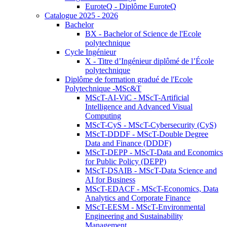
EuroteQ - Diplôme EuroteQ
Catalogue 2025 - 2026
Bachelor
BX - Bachelor of Science de l'Ecole
polytechnique
Cycle Ingénieur
X - Titre d’Ingénieur diplômé de l’École
polytechnique
Diplôme de formation gradué de l'Ecole
Polytechnique -MSc&T
MScT-AI-ViC - MScT-Artificial
Intelligence and Advanced Visual
Computing
MScT-CyS - MScT-Cybersecurity (CyS)
MScT-DDDF - MScT-Double Degree
Data and Finance (DDDF)
MScT-DEPP - MScT-Data and Economics
for Public Policy (DEPP)
MScT-DSAIB - MScT-Data Science and
AI for Business
MScT-EDACF - MScT-Economics, Data
Analytics and Corporate Finance
MScT-EESM - MScT-Environmental
Engineering and Sustainability
Management