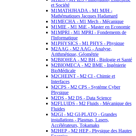
et Société
M1MATHJHADA - M1 MJH -
Mathématiques Jacques Hadamard
M1MECHA - M1 Mech - Mécanique
M1MIE - M1 MiE - Master en Economie
M1MPRI - M1 MPRI - Fondements de
l'Informatique
M1PHYSICS - M1 PHYS - Physique
M2AAG - M2 AAG - Analyse,
Arithmétique, Géométrie
M2BIOHEA - M2 BH - Biologie et Santé
M2BIOMECA - M2 BME - Ingénierie
BioMédicale
M2CHEINT - M2 CI - Chimie et
Interfaces
M2CPS - M2 CPS - Système Cyber
Physique
M2DS - M2 DS - Data Science
M2FLUIDS - M2 Fluids - Mécanique des
Fluides
M2GI - M2 GI-PLATO - Grandes
installations - Plasmas, Lasers,
Accélérateurs, Tokamaks
M2HEP - M2 HEP - Physique des Hautes