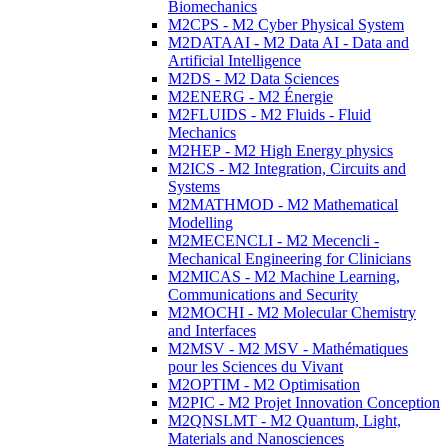
Biomechanics
M2CPS - M2 Cyber Physical System
M2DATAAI - M2 Data AI - Data and
Artificial Intelligence
M2DS - M2 Data Sciences
M2ENERG - M2 Énergie
M2FLUIDS - M2 Fluids - Fluid
Mechanics
M2HEP - M2 High Energy physics
M2ICS - M2 Integration, Circuits and
Systems
M2MATHMOD - M2 Mathematical
Modelling
M2MECENCLI - M2 Mecencli -
Mechanical Engineering for Clinicians
M2MICAS - M2 Machine Learning,
Communications and Security
M2MOCHI - M2 Molecular Chemistry
and Interfaces
M2MSV - M2 MSV - Mathématiques
pour les Sciences du Vivant
M2OPTIM - M2 Optimisation
M2PIC - M2 Projet Innovation Conception
M2QNSLMT - M2 Quantum, Light,
Materials and Nanosciences