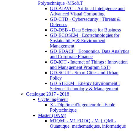
Polytechnique -MSc&T
GD-AIAVC - Artificial Intelligence and
Advanced Visual Computing
GD-CTD - Cybersecurity : Threats &
Defenses
GD-DSB - Data Science for Business
GD-ECOSEM - Ecotechnologies for
Sustainability & Environment
Management
GD-EDACF - Economics, Data Analytics
and Corporate Finance
GD-IOT - Internet of Things : Innovation
and Management Program (IoT)
GD-SCUP - Smart Cities and Urban
Policy
GD-STEEM - Energy Environment :
Science Technology & Management
Catalogue 2017 - 2018
Cycle Ingénieur
X - Diplôme d'ingénieur de l'Ecole
Polytechnique
Master (DNM)
M1QMI - M1 FODQ - Maj. QMI -
Quantique, mathematiques, informatique