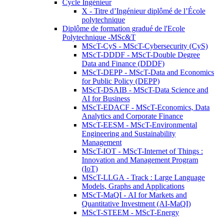
Cycle Ingénieur
X - Titre d’Ingénieur diplômé de l’École
polytechnique
Diplôme de formation gradué de l'Ecole
Polytechnique -MSc&T
MScT-CyS - MScT-Cybersecurity (CyS)
MScT-DDDF - MScT-Double Degree
Data and Finance (DDDF)
MScT-DEPP - MScT-Data and Economics
for Public Policy (DEPP)
MScT-DSAIB - MScT-Data Science and
AI for Business
MScT-EDACF - MScT-Economics, Data
Analytics and Corporate Finance
MScT-EESM - MScT-Environmental
Engineering and Sustainability
Management
MScT-IOT - MScT-Internet of Things :
Innovation and Management Program
(IoT)
MScT-LLGA - Track : Large Language
Models, Graphs and Applications
MScT-MaQI - AI for Markets and
Quantitative Investment (AI-MaQI)
MScT-STEEM - MScT-Energy