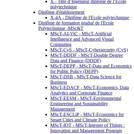
X - Titre d’Ingénieur diplômé de l’École
polytechnique
Diplôme d'établissement
X-4A - Diplôme de l'Ecole polytechnique
Diplôme de formation gradué de l'Ecole
Polytechnique -MSc&T
MScT-AI-ViC - MScT-Artificial
Intelligence and Advanced Visual
Computing
MScT-CyS - MScT-Cybersecurity (CyS)
MScT-DDDF - MScT-Double Degree
Data and Finance (DDDF)
MScT-DEPP - MScT-Data and Economics
for Public Policy (DEPP)
MScT-DSB - MScT-Data Science for
Business
MScT-EDACF - MScT-Economics, Data
Analytics and Corporate Finance
MScT-EESM - MScT-Environmental
Engineering and Sustainability
Management
MScT-ESCLiP - MScT-Economics for
Smart Cities and Climate Policy
MScT-IOT - MScT-Internet of Things :
Innovation and Management Program