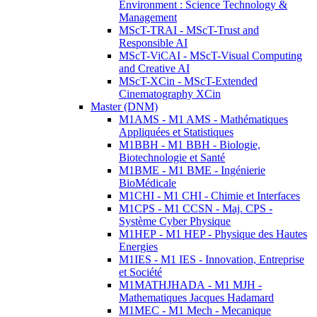
Environment : Science Technology &
Management
MScT-TRAI - MScT-Trust and
Responsible AI
MScT-ViCAI - MScT-Visual Computing
and Creative AI
MScT-XCin - MScT-Extended
Cinematography XCin
Master (DNM)
M1AMS - M1 AMS - Mathématiques
Appliquées et Statistiques
M1BBH - M1 BBH - Biologie,
Biotechnologie et Santé
M1BME - M1 BME - Ingénierie
BioMédicale
M1CHI - M1 CHI - Chimie et Interfaces
M1CPS - M1 CCSN - Maj. CPS -
Système Cyber Physique
M1HEP - M1 HEP - Physique des Hautes
Energies
M1IES - M1 IES - Innovation, Entreprise
et Société
M1MATHJHADA - M1 MJH -
Mathematiques Jacques Hadamard
M1MEC - M1 Mech - Mecanique