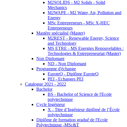
M2SOLIDS - M2 Solids - Solid
Mechanics
M2WAPE - M2 Water, Air, Pollution and
Energy
MSc Entrepreneurs - MSc X-HEC
Entrepreneurs
Mastère spécialisé (Master)
M2REST - Renewable Energy, Science
and Technology
MS ETRE - MS Energies Renouvelables :
Technologies & Entrepreneuriat (Master)
Non Diplomant
ND - Non Diplomant
Programme d'échange
EuroteQ - Diplôme EuroteQ
PEI - Echanges PEI
Catalogue 2021 - 2022
Bachelor
BS - Bachelor of Science de l'Ecole
polytechnique
Cycle Ingénieur
X - Titre d’Ingénieur diplômé de l’École
polytechnique
Diplôme de formation gradué de l'Ecole
Polytechnique -MSc&T