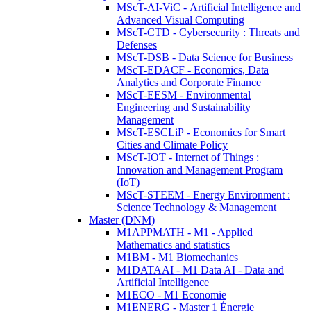
MScT-AI-ViC - Artificial Intelligence and
Advanced Visual Computing
MScT-CTD - Cybersecurity : Threats and
Defenses
MScT-DSB - Data Science for Business
MScT-EDACF - Economics, Data
Analytics and Corporate Finance
MScT-EESM - Environmental
Engineering and Sustainability
Management
MScT-ESCLiP - Economics for Smart
Cities and Climate Policy
MScT-IOT - Internet of Things :
Innovation and Management Program
(IoT)
MScT-STEEM - Energy Environment :
Science Technology & Management
Master (DNM)
M1APPMATH - M1 - Applied
Mathematics and statistics
M1BM - M1 Biomechanics
M1DATAAI - M1 Data AI - Data and
Artificial Intelligence
M1ECO - M1 Economie
M1ENERG - Master 1 Énergie