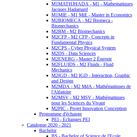
M1MATHJHADA - M1 - Mathematiques
Jacques Hadamard
M1MIE - M1 MiE - Master in Economics
M2BIOMECA - M2 Biomeca -
Biomechanics
M2BM - M2 Biomechanics
M2CFP - M2 CFP - Concepts in
Fundamental Physics
M2CPS - Cyber Physical System
M2DS - Data Sciences
M2ENERG - Master 2 Énergie
M2FLUIDS - M2 Fluids - Fluid
Mechanics
M2IGD - M2 IGD - Interaction, Graphic
and Design
M2MDA - M2 MdA - Mathématiques de
l'Aléatoire
M2MSV - M2 MSV - Mathématiques
pour les Sciences du Vivant
M2PIC - Projet Innovation Conception
Programme d'échange
PEI - Echanges PEI
Catalogue 2020 - 2021
Bachelor
BS - Bachelor of Science de l'Ecole