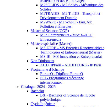
Matériaux et des Nano-Objets
M2SOLIDS - M2 Solids - Mécanique des
Solides
M2TRADD - M2 TraDD - Transport et
Développement Durable
M2WAPE - M2 WAPE - Eau, Air,
Pollution et Énergies
Master of Science (CGE)
MSc Entrepreneurs - MSc X-HEC
Entrepreneurs
Mastère spécialisé (Master)
MS ETRE - MS Energies Renouvelables :
Technologies et Entrepreneuriat (Master)
MS IE - MS Innovation et Entreprenariat
Non Diplomant
AUD_IPParis - AUDITEURS - IP Paris
Programme d'échange
EuroteQ - Diplôme EuroteQ
PEI - Programmes d'échange
internationaux
Catalogue 2024 - 2025
Bachelor
BX - Bachelor of Science de l'Ecole
polytechnique
Cycle Ingénieur