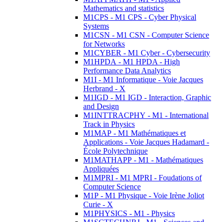
Mathematics and statistics
M1CPS - M1 CPS - Cyber Physical
Systems
M1CSN - M1 CSN - Computer Science
for Networks
M1CYBER - M1 Cyber - Cybersecurity
M1HPDA - M1 HPDA - High
Performance Data Analytics
M1I - M1 Informatique - Voie Jacques
Herbrand - X
M1IGD - M1 IGD - Interaction, Graphic
and Design
M1INTTRACPHY - M1 - International
Track in Physics
M1MAP - M1 Mathématiques et
Applications - Voie Jacques Hadamard -
École Polytechnique
M1MATHAPP - M1 - Mathématiques
Appliquées
M1MPRI - M1 MPRI - Foudations of
Computer Science
M1P - M1 Physique - Voie Irène Joliot
Curie - X
M1PHYSICS - M1 - Physics