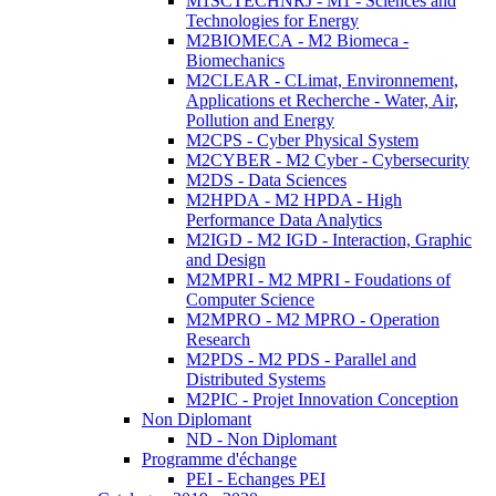
M1SCTECHNRJ - M1 - Sciences and
Technologies for Energy
M2BIOMECA - M2 Biomeca -
Biomechanics
M2CLEAR - CLimat, Environnement,
Applications et Recherche - Water, Air,
Pollution and Energy
M2CPS - Cyber Physical System
M2CYBER - M2 Cyber - Cybersecurity
M2DS - Data Sciences
M2HPDA - M2 HPDA - High
Performance Data Analytics
M2IGD - M2 IGD - Interaction, Graphic
and Design
M2MPRI - M2 MPRI - Foudations of
Computer Science
M2MPRO - M2 MPRO - Operation
Research
M2PDS - M2 PDS - Parallel and
Distributed Systems
M2PIC - Projet Innovation Conception
Non Diplomant
ND - Non Diplomant
Programme d'échange
PEI - Echanges PEI