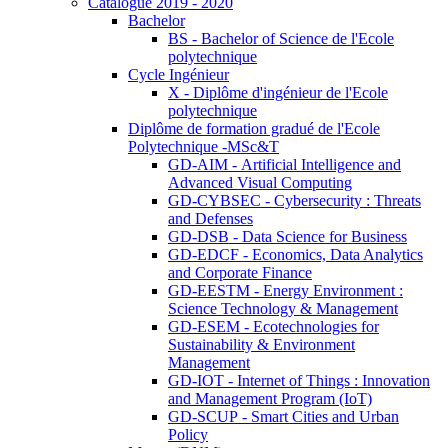
Catalogue 2019 - 2020
Bachelor
BS - Bachelor of Science de l'Ecole
polytechnique
Cycle Ingénieur
X - Diplôme d'ingénieur de l'Ecole
polytechnique
Diplôme de formation gradué de l'Ecole
Polytechnique -MSc&T
GD-AIM - Artificial Intelligence and
Advanced Visual Computing
GD-CYBSEC - Cybersecurity : Threats
and Defenses
GD-DSB - Data Science for Business
GD-EDCF - Economics, Data Analytics
and Corporate Finance
GD-EESTM - Energy Environment :
Science Technology & Management
GD-ESEM - Ecotechnologies for
Sustainability & Environment
Management
GD-IOT - Internet of Things : Innovation
and Management Program (IoT)
GD-SCUP - Smart Cities and Urban
Policy