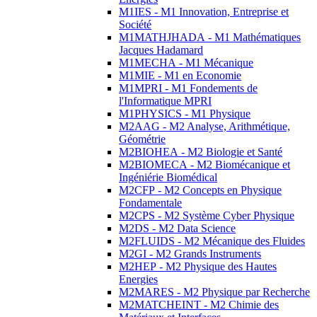
M1IES - M1 Innovation, Entreprise et
Société
M1MATHJHADA - M1 Mathématiques
Jacques Hadamard
M1MECHA - M1 Mécanique
M1MIE - M1 en Economie
M1MPRI - M1 Fondements de
l'Informatique MPRI
M1PHYSICS - M1 Physique
M2AAG - M2 Analyse, Arithmétique,
Géométrie
M2BIOHEA - M2 Biologie et Santé
M2BIOMECA - M2 Biomécanique et
Ingéniérie Biomédical
M2CFP - M2 Concepts en Physique
Fondamentale
M2CPS - M2 Système Cyber Physique
M2DS - M2 Data Science
M2FLUIDS - M2 Mécanique des Fluides
M2GI - M2 Grands Instruments
M2HEP - M2 Physique des Hautes
Energies
M2MARES - M2 Physique par Recherche
M2MATCHEINT - M2 Chimie des