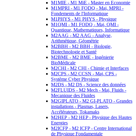
M1MIE - M1 MiE - Master en Economie
M1MPRI - M1 FODQ - Maj. MPRI -
Fondements de l'Informatique
M1PHYS - M1 PHYS - Physique
M1QMI - M1 FODQ - Maj. QMI -
Quantique, Mathematiques, Informatique
M2AAG - M2 AAG - Analyse,
Arithmétique, Géométrie
M2BBH - M2 BBH - Biologie,
Biotechnologie et Santé
M2BME - M2 BME - Ingénierie
BioMédicale
M2CHI - M2 CHI - Chimie et Interfaces
M2CPS - M2 CCSN - Maj. CPS -
Système Cyber Physique
M2DS - M2 DS - Science des données
M2FLUIDS - M2 Mech - Maj. Fluids -
Mecanique des Fluides
M2GIPLATO - M2 GI-PLATO - Grandes
installations - Plasmas, Lasers,
Accélérateurs, Tokamaks
M2HEP - M2 HEP - Physique des Hautes
Energies
M2ICFP - M2 ICFP - Centre International
de Physique Fondamentale