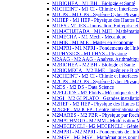
M1BIOHEA - M1 BH - Biologie et Santé
M1CHEINT - M1 CI - Chimie et Interfaces
M1CPS - M1 CPS - Système Cyber Physiq
M1HEP - M1 HEP - Physique des Hautes E
M1IES - M1 IES - Innovation, Entreprise et
M1MATHJHADA - M1 MJH - Mathématiqu
M1MECHA - M1 Mech - Mécanique
M1MIE - M1 MiE - Master en Economie
M1MPRI - M1 MPRI - Fondements de l'Inf
M1PHYSICS - M1 PHYS - Physique
M2AAG - M2 AAG - Analyse, Arithmétique
M2BIOHEA - M2 BH - Biologie et Santé
M2BIOMECA - M2 BME - Ingénierie BioM
M2CHEINT - M2 CI - Chimie et Interfaces
M2CPS - M2 CPS - Système Cyber Physiq
M2DS - M2 DS - Data Science
M2FLUIDS - M2 Fluids - Mécanique des Fl
M2GI - M2 GI-PLATO - Grandes installation
M2HEP - M2 HEP - Physique des Hautes E
M2ICFP - M2 ICFP - Centre International 
M2MARES - M2 PBR - Physique par Rech
M2MATHMOD - M2 MM - Modélisation M
M2MECENCLI - M2 MECENCLI - Génie Méc
M2MPRI - M2 MPRI - Fondements de l'Inf
M2MSV - M2 MSV - Mathématiques pour le