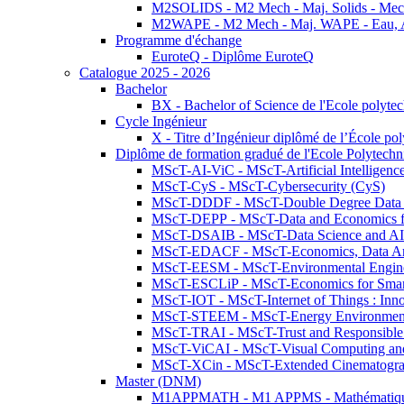
M2SOLIDS - M2 Mech - Maj. Solids - Meca
M2WAPE - M2 Mech - Maj. WAPE - Eau, Air
Programme d'échange
EuroteQ - Diplôme EuroteQ
Catalogue 2025 - 2026
Bachelor
BX - Bachelor of Science de l'Ecole polyte
Cycle Ingénieur
X - Titre d’Ingénieur diplômé de l’École po
Diplôme de formation gradué de l'Ecole Polytec
MScT-AI-ViC - MScT-Artificial Intelligen
MScT-CyS - MScT-Cybersecurity (CyS)
MScT-DDDF - MScT-Double Degree Data 
MScT-DEPP - MScT-Data and Economics fo
MScT-DSAIB - MScT-Data Science and AI 
MScT-EDACF - MScT-Economics, Data Anal
MScT-EESM - MScT-Environmental Enginee
MScT-ESCLiP - MScT-Economics for Smart 
MScT-IOT - MScT-Internet of Things : Inn
MScT-STEEM - MScT-Energy Environment 
MScT-TRAI - MScT-Trust and Responsible
MScT-ViCAI - MScT-Visual Computing and
MScT-XCin - MScT-Extended Cinematogr
Master (DNM)
M1APPMATH - M1 APPMS - Mathématiques A