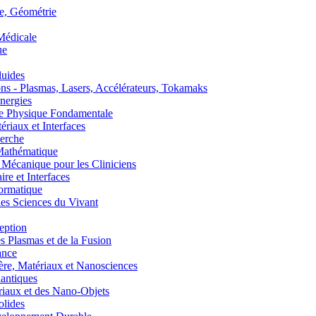
, Géométrie
édicale
ue
uides
s - Plasmas, Lasers, Accélérateurs, Tokamaks
nergies
de Physique Fondamentale
aux et Interfaces
erche
athématique
anique pour les Cliniciens
 et Interfaces
ormatique
s Sciences du Vivant
eption
lasmas et de la Fusion
ance
, Matériaux et Nanosciences
ntiques
aux et des Nano-Objets
lides