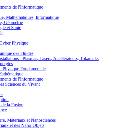
nts de l'Informatique
, Mathematiques, Informatique
, Géométrie
ie et Santé
le
Cyber Physique
nique des Fluides
lations - Plasmas, Lasers, Accélérateurs, Tokamaks
nergies
de Physique Fondamentale
athématique
nts de l'Informatique
s Sciences du Vivant
he
ption
 de la Fusion
ance
, Materiaux et Nanosciences
aux et des Nano-Objets