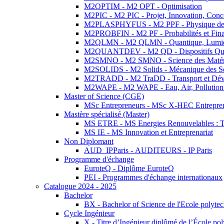
M2OPTIM - M2 OPT - Optimisation
M2PIC - M2 PIC - Projet, Innovation, Conc
M2PLASPHYFUS - M2 PPF - Physique des P
M2PROBFIN - M2 PF - Probabilités et Fin
M2QLMN - M2 QLMN - Quantique, Lumière
M2QUANTDEV - M2 QD - Dispositifs Qua
M2SMNO - M2 SMNO - Science des Matéri
M2SOLIDS - M2 Solids - Mécanique des So
M2TRADD - M2 TraDD - Transport et Dév
M2WAPE - M2 WAPE - Eau, Air, Pollution 
Master of Science (CGE)
MSc Entrepreneurs - MSc X-HEC Entrepre
Mastère spécialisé (Master)
MS ETRE - MS Energies Renouvelables : Tec
MS IE - MS Innovation et Entreprenariat
Non Diplomant
AUD_IPParis - AUDITEURS - IP Paris
Programme d'échange
EuroteQ - Diplôme EuroteQ
PEI - Programmes d'échange internationaux
Catalogue 2024 - 2025
Bachelor
BX - Bachelor of Science de l'Ecole polyte
Cycle Ingénieur
X - Titre d’Ingénieur diplômé de l’École po