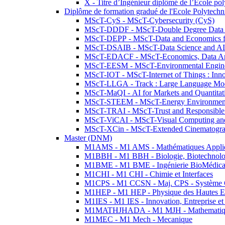
X - Titre d’Ingénieur diplômé de l’École po
Diplôme de formation gradué de l'Ecole Polytec
MScT-CyS - MScT-Cybersecurity (CyS)
MScT-DDDF - MScT-Double Degree Data 
MScT-DEPP - MScT-Data and Economics fo
MScT-DSAIB - MScT-Data Science and AI 
MScT-EDACF - MScT-Economics, Data Anal
MScT-EESM - MScT-Environmental Enginee
MScT-IOT - MScT-Internet of Things : Inn
MScT-LLGA - Track : Large Language Mode
MScT-MaQI - AI for Markets and Quantitat
MScT-STEEM - MScT-Energy Environment 
MScT-TRAI - MScT-Trust and Responsible
MScT-ViCAI - MScT-Visual Computing and
MScT-XCin - MScT-Extended Cinematogr
Master (DNM)
M1AMS - M1 AMS - Mathématiques Appliqué
M1BBH - M1 BBH - Biologie, Biotechnolog
M1BME - M1 BME - Ingénierie BioMédica
M1CHI - M1 CHI - Chimie et Interfaces
M1CPS - M1 CCSN - Maj. CPS - Système 
M1HEP - M1 HEP - Physique des Hautes E
M1IES - M1 IES - Innovation, Entreprise et
M1MATHJHADA - M1 MJH - Mathematiqu
M1MEC - M1 Mech - Mecanique