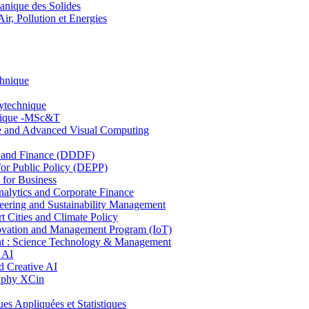
nique des Solides
, Pollution et Energies
chnique
lytechnique
hnique -MSc&T
ce and Advanced Visual Computing
and Finance (DDDF)
r Public Policy (DEPP)
for Business
ytics and Corporate Finance
ring and Sustainability Management
Cities and Climate Policy
ovation and Management Program (IoT)
: Science Technology & Management
 AI
 Creative AI
aphy XCin
ppliquées et Statistiques