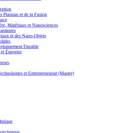
eption
lasmas et de la Fusion
ance
, Matériaux et Nanosciences
ntiques
aux et des Nano-Objets
lides
eloppement Durable
et Énergies
neurs
hnologies et Entrepreneuriat (Master)
chnique
lytechnique