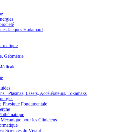
ue
nergies
 Société
es Jacques Hadamard
ormatique
, Géométrie
édicale
ue
uides
s - Plasmas, Lasers, Accélérateurs, Tokamaks
nergies
de Physique Fondamentale
erche
athématique
anique pour les Cliniciens
ormatique
s Sciences du Vivant