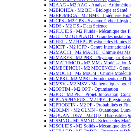
M2AAG - M2 AAG - Analyse, Arithmétique
M2BIOHEA - M2 BH - Biologie et Santé
M2BIOMECA - M2 BME - Ingénierie BioM
M2CPS - M2 CPS - Système Cyber Physiq
M2DS - M2 DS - Data Science
M2FLUIDS - M2 Fluids - Mécanique des Fl
M2GI - M2 GI-PLATO - Grandes installation
M2HEP - M2 HEP - Physique des Hautes E
M2ICFP - M2 ICFP - Centre International 
M2MACHI - M2 MACHI - Chimie des Matéri
M2MARES - M2 PBR - Physique par Rech
M2MATHMOD - M2 MM - Modélisation M
M2MECENCLI - M2 MECENCLI - Génie Méc
M2MOCHI - M2 MoChI - Chimie Moléculaire
M2MPRI - M2 MPRI - Fondements de l'Inf
M2MSV - M2 MSV - Mathématiques pour le
M2OPTIM - M2 OPT - Optimisation
M2PIC - M2 PIC - Projet, Innovation, Conc
M2PLASPHYFUS - M2 PPF - Physique des P
M2PROBFIN - M2 PF - Probabilités et Fin
M2QLMN - M2 QLMN - Quantique, Lumière
M2QUANTDEV - M2 QD - Dispositifs Qua
M2SMNO - M2 SMNO - Science des Matéri
M2SOLIDS - M2 Solids - Mécanique des So