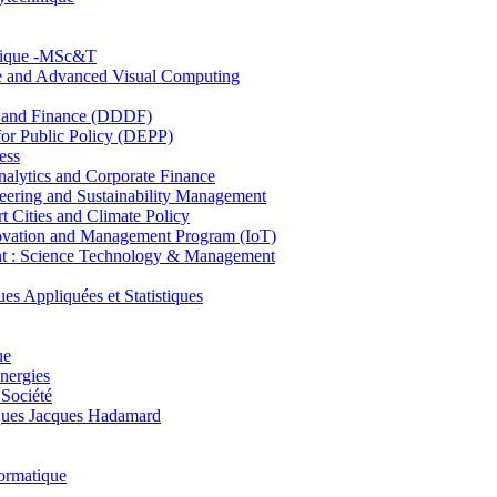
hnique -MSc&T
ce and Advanced Visual Computing
and Finance (DDDF)
r Public Policy (DEPP)
ess
ytics and Corporate Finance
ring and Sustainability Management
Cities and Climate Policy
ovation and Management Program (IoT)
: Science Technology & Management
ppliquées et Statistiques
ue
nergies
 Société
es Jacques Hadamard
ormatique