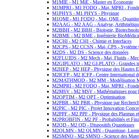
M1MIE - M1 MiE - Master en Economie
M1MPRI - M1 FODQ - Maj. MPRI - Fondeme
M1PHYS - M1 PHYS - Physique
M1QMI - M1 FODQ - Maj. QMI - Quantique
M2AAG - M2 AAG - Analyse, Arithmétique
M2BBH - M2 BBH - Biologie, Biotechnolog
M2BME - M2 BME - Ingénierie BioMédica
M2CHI - M2 CHI - Chimie et Interfaces
M2CPS - M2 CCSN - Maj. CPS - Système 
M2DS - M2 DS - Science des données
M2FLUIDS - M2 Mech - Maj. Fluids - Meca
M2GIPLATO - M2 GI-PLATO - Grandes instal
M2HEP - M2 HEP - Physique des Hautes E
M2ICFP - M2 ICFP - Centre International 
M2MATHMOD - M2 MM - Modélisation M
M2MPRI - M2 FODQ - Maj. MPRI - Fondeme
M2MSV - M2 MSV - Mathématiques pour le
M2OPTIM - M2 OPT - Optimisation
M2PBR - M2 PBR - Physique par Recherc
M2PIC - M2 PIC - Projet Innovation Conce
M2PPF - M2 PPF - Physique des Plasmas et
M2PROBFIN - M2 PF - Probabilités et Fin
M2QD - M2 QD - Dispositifs Quantiques
M2QLMN - M2 QLMN - Quantique, Lumiere
M2SMNO - M2 SMNO - Science des Materi