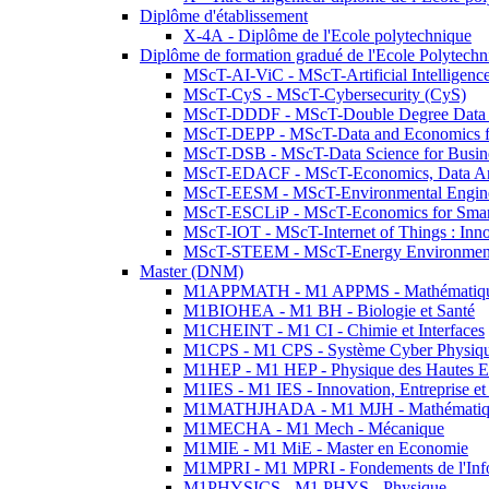
Diplôme d'établissement
X-4A - Diplôme de l'Ecole polytechnique
Diplôme de formation gradué de l'Ecole Polytec
MScT-AI-ViC - MScT-Artificial Intelligen
MScT-CyS - MScT-Cybersecurity (CyS)
MScT-DDDF - MScT-Double Degree Data 
MScT-DEPP - MScT-Data and Economics fo
MScT-DSB - MScT-Data Science for Busin
MScT-EDACF - MScT-Economics, Data Anal
MScT-EESM - MScT-Environmental Enginee
MScT-ESCLiP - MScT-Economics for Smart 
MScT-IOT - MScT-Internet of Things : Inn
MScT-STEEM - MScT-Energy Environment 
Master (DNM)
M1APPMATH - M1 APPMS - Mathématiques A
M1BIOHEA - M1 BH - Biologie et Santé
M1CHEINT - M1 CI - Chimie et Interfaces
M1CPS - M1 CPS - Système Cyber Physiq
M1HEP - M1 HEP - Physique des Hautes E
M1IES - M1 IES - Innovation, Entreprise et
M1MATHJHADA - M1 MJH - Mathématiqu
M1MECHA - M1 Mech - Mécanique
M1MIE - M1 MiE - Master en Economie
M1MPRI - M1 MPRI - Fondements de l'Inf
M1PHYSICS - M1 PHYS - Physique