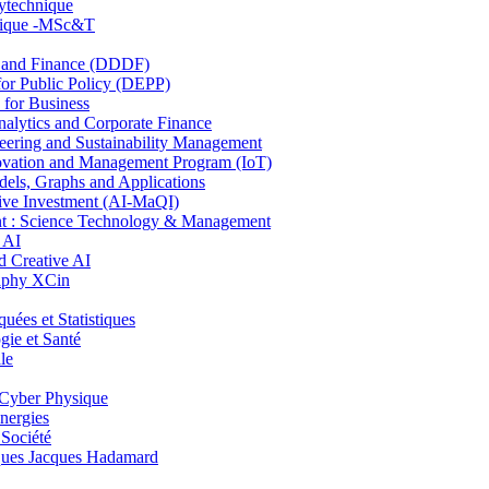
lytechnique
hnique -MSc&T
and Finance (DDDF)
r Public Policy (DEPP)
for Business
ytics and Corporate Finance
ring and Sustainability Management
ovation and Management Program (IoT)
ls, Graphs and Applications
ive Investment (AI-MaQI)
: Science Technology & Management
 AI
 Creative AI
aphy XCin
es et Statistiques
ie et Santé
le
Cyber Physique
nergies
 Société
es Jacques Hadamard