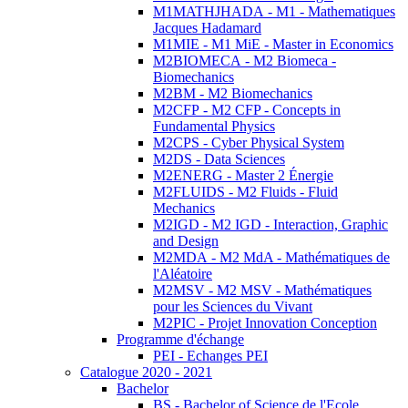
M1MATHJHADA - M1 - Mathematiques
Jacques Hadamard
M1MIE - M1 MiE - Master in Economics
M2BIOMECA - M2 Biomeca -
Biomechanics
M2BM - M2 Biomechanics
M2CFP - M2 CFP - Concepts in
Fundamental Physics
M2CPS - Cyber Physical System
M2DS - Data Sciences
M2ENERG - Master 2 Énergie
M2FLUIDS - M2 Fluids - Fluid
Mechanics
M2IGD - M2 IGD - Interaction, Graphic
and Design
M2MDA - M2 MdA - Mathématiques de
l'Aléatoire
M2MSV - M2 MSV - Mathématiques
pour les Sciences du Vivant
M2PIC - Projet Innovation Conception
Programme d'échange
PEI - Echanges PEI
Catalogue 2020 - 2021
Bachelor
BS - Bachelor of Science de l'Ecole