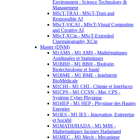
Environment : Science Technology &
Management
MScT-TRAI - MScT-Trust and
Responsible AI
MScT-ViCAI - MScT-Visual Computing
and Creative AI
MScT-XCin - MScT-Extended
Cinematography XCin
Master (DNM)
M1AMS - M1 AMS - Mathématiques
Appliquées et Statistiques
M1BBH - M1 BBH - Biologie,
Biotechnologie et Santé
M1BME - M1 BME - Ingénierie
BioMédicale
M1CHI - M1 CHI - Chimie et Interfaces
M1CPS - M1 CCSN - Maj. CPS -
Système Cyber Physique
M1HEP - M1 HEP - Physique des Hautes
Energies
M1IES - M1 IES - Innovation, Entreprise
et Société
M1MATHJHADA - M1 MJH -
Mathematiques Jacques Hadamard
M1MEC - M1 Mech - Mecanique