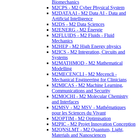
Biomechanics
M2CPS - M2 Cyber Physical System
M2DATAAI - M2 Data AI - Data and
Artificial Intelligence
M2DS - M2 Data Sciences
M2ENERG - M2 Énergie
M2FLUIDS - M2 Fluids - Fluid
Mechanics
M2HEP - M2 High Energy physics
M2ICS - M2 Integration, Circuits and
Systems
M2MATHMOD - M2 Mathematical
Modelling
M2MECENCLI - M2 Mecencli -
Mechanical Engineering for Clinicians
M2MICAS - M2 Machine Learning,
Communications and Security
M2MOCHI - M2 Molecular Chemistry
and Interfaces
M2MSV - M2 MSV - Mathématiques
pour les Sciences du Vivant
M2OPTIM - M2 Optimisation
M2PIC - M2 Projet Innovation Conception
M2QNSLMT - M2 Quantum, Light,
Materials and Nanosciences