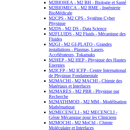
M2BIOHEA - M2 BH - Biologie et Santé
M2BIOMECA - M2 BME - Ingénierie
BioMédicale
M2CPS - M2 CPS - Système Cyber
Physique
M2DS - M2 DS - Data Science
M2FLUIDS - M2 Fluids - Mécanique des
Fluides
M2GI - M2 GI-PLATO - Grandes
installations - Plasmas, Lasers,
Accélérateurs, Tokamaks
M2HEP - M2 HEP - Physique des Hautes
Energies
M2ICFP - M2 ICFP - Centre International
de Physique Fondamentale
M2MACHI - M2 MACHI - Chimie des
Matériaux et Interfaces
M2MARES - M2 PBR - Physique par
Recherche
M2MATHMOD - M2 MM - Modélisation
Mathématique
M2MECENCLI - M2 MECENCLI -
Génie Mécanique pour les Cliniciens
M2MOCHI - M2 MoChI - Chimie
Moléculaire et Interfaces