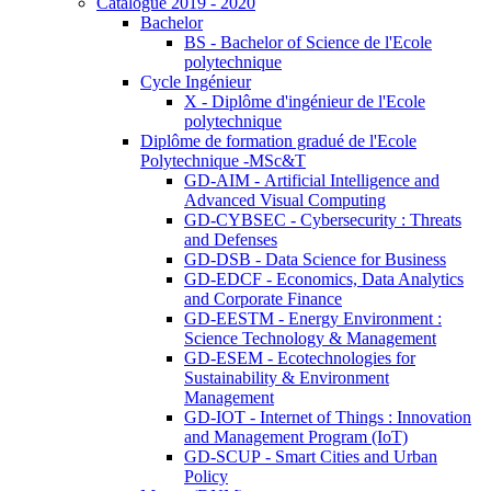
Catalogue 2019 - 2020
Bachelor
BS - Bachelor of Science de l'Ecole
polytechnique
Cycle Ingénieur
X - Diplôme d'ingénieur de l'Ecole
polytechnique
Diplôme de formation gradué de l'Ecole
Polytechnique -MSc&T
GD-AIM - Artificial Intelligence and
Advanced Visual Computing
GD-CYBSEC - Cybersecurity : Threats
and Defenses
GD-DSB - Data Science for Business
GD-EDCF - Economics, Data Analytics
and Corporate Finance
GD-EESTM - Energy Environment :
Science Technology & Management
GD-ESEM - Ecotechnologies for
Sustainability & Environment
Management
GD-IOT - Internet of Things : Innovation
and Management Program (IoT)
GD-SCUP - Smart Cities and Urban
Policy