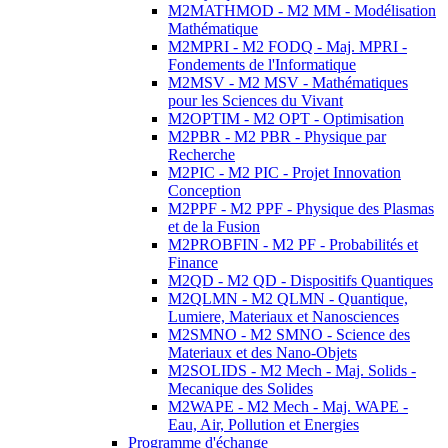
M2MATHMOD - M2 MM - Modélisation
Mathématique
M2MPRI - M2 FODQ - Maj. MPRI -
Fondements de l'Informatique
M2MSV - M2 MSV - Mathématiques
pour les Sciences du Vivant
M2OPTIM - M2 OPT - Optimisation
M2PBR - M2 PBR - Physique par
Recherche
M2PIC - M2 PIC - Projet Innovation
Conception
M2PPF - M2 PPF - Physique des Plasmas
et de la Fusion
M2PROBFIN - M2 PF - Probabilités et
Finance
M2QD - M2 QD - Dispositifs Quantiques
M2QLMN - M2 QLMN - Quantique,
Lumiere, Materiaux et Nanosciences
M2SMNO - M2 SMNO - Science des
Materiaux et des Nano-Objets
M2SOLIDS - M2 Mech - Maj. Solids -
Mecanique des Solides
M2WAPE - M2 Mech - Maj. WAPE -
Eau, Air, Pollution et Energies
Programme d'échange