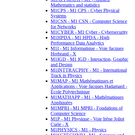
Mathematics and statistics
M1CPS - M1 CPS - Cyber Physical
Systems
M1CSN - M1 CSN - Computer Science
for Networks
M1CYBER - M1 Cyber - Cybersecurity
M1HPDA - M1 HPDA - High
Performance Data Analytics
M1I - M1 Informatique - Voie Jacques
Herbrand - X
M1IGD - M1 IGD - Interaction, Graphic
and Design
M1INTTRACPHY - M1 - International
Track in Physics
M1MAP - M1 Mathématiques et
Applications - Voie Jacques Hadamard -
École Polytechnique
M1MATHAPP - M1 - Mathématiques
Appliquées
M1MPRI - M1 MPRI - Foudations of
Computer Science
M1P - M1 Physique - Voie Irène Joliot
Curie - X
M1PHYSICS - M1 - Physics