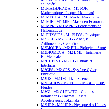
et Société
M1MATHJHADA - M1 MJH -
Mathématiques Jacques Hadamard
M1MECHA - M1 Mech - Mécanique
M1MIE - M1 MiE - Master en Economie
M1MPRI - M1 MPRI - Fondements de
l'Informatique
M1PHYSICS - M1 PHYS - Physique
M2AAG - M2 AAG - Analyse,
Arithmétique, Géométrie
M2BIOHEA - M2 BH - Biologie et Santé
M2BIOMECA - M2 BME - Ingénierie
BioMédicale
M2CHEINT - M2 CI - Chimie et
Interfaces
M2CPS - M2 CPS - Système Cyber
Physique
M2DS - M2 DS - Data Science
M2FLUIDS - M2 Fluids - Mécanique des
Fluides
M2GI - M2 GI-PLATO - Grandes
installations - Plasmas, Lasers,
Accélérateurs, Tokamaks
M2HEP - M2 HEP - Physique des Hautes