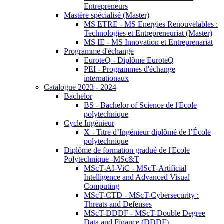
Entrepreneurs
Mastère spécialisé (Master)
MS ETRE - MS Energies Renouvelables :
Technologies et Entrepreneuriat (Master)
MS IE - MS Innovation et Entreprenariat
Programme d'échange
EuroteQ - Diplôme EuroteQ
PEI - Programmes d'échange
internationaux
Catalogue 2023 - 2024
Bachelor
BS - Bachelor of Science de l'Ecole
polytechnique
Cycle Ingénieur
X - Titre d’Ingénieur diplômé de l’École
polytechnique
Diplôme de formation gradué de l'Ecole
Polytechnique -MSc&T
MScT-AI-ViC - MScT-Artificial
Intelligence and Advanced Visual
Computing
MScT-CTD - MScT-Cybersecurity :
Threats and Defenses
MScT-DDDF - MScT-Double Degree
Data and Finance (DDDF)