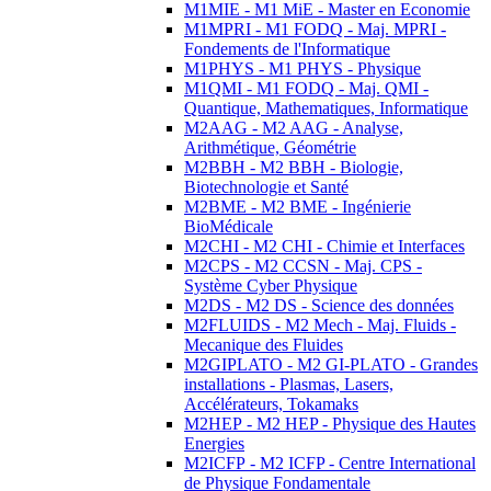
M1MIE - M1 MiE - Master en Economie
M1MPRI - M1 FODQ - Maj. MPRI -
Fondements de l'Informatique
M1PHYS - M1 PHYS - Physique
M1QMI - M1 FODQ - Maj. QMI -
Quantique, Mathematiques, Informatique
M2AAG - M2 AAG - Analyse,
Arithmétique, Géométrie
M2BBH - M2 BBH - Biologie,
Biotechnologie et Santé
M2BME - M2 BME - Ingénierie
BioMédicale
M2CHI - M2 CHI - Chimie et Interfaces
M2CPS - M2 CCSN - Maj. CPS -
Système Cyber Physique
M2DS - M2 DS - Science des données
M2FLUIDS - M2 Mech - Maj. Fluids -
Mecanique des Fluides
M2GIPLATO - M2 GI-PLATO - Grandes
installations - Plasmas, Lasers,
Accélérateurs, Tokamaks
M2HEP - M2 HEP - Physique des Hautes
Energies
M2ICFP - M2 ICFP - Centre International
de Physique Fondamentale