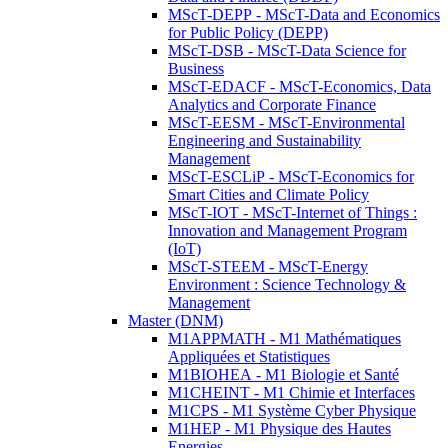
MScT-DEPP - MScT-Data and Economics
for Public Policy (DEPP)
MScT-DSB - MScT-Data Science for
Business
MScT-EDACF - MScT-Economics, Data
Analytics and Corporate Finance
MScT-EESM - MScT-Environmental
Engineering and Sustainability
Management
MScT-ESCLiP - MScT-Economics for
Smart Cities and Climate Policy
MScT-IOT - MScT-Internet of Things :
Innovation and Management Program
(IoT)
MScT-STEEM - MScT-Energy
Environment : Science Technology &
Management
Master (DNM)
M1APPMATH - M1 Mathématiques
Appliquées et Statistiques
M1BIOHEA - M1 Biologie et Santé
M1CHEINT - M1 Chimie et Interfaces
M1CPS - M1 Système Cyber Physique
M1HEP - M1 Physique des Hautes
Energies