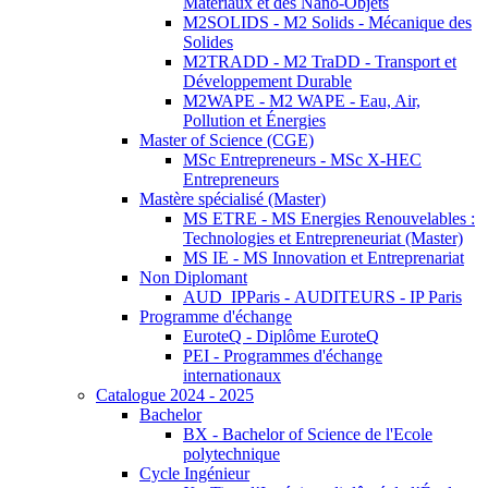
Matériaux et des Nano-Objets
M2SOLIDS - M2 Solids - Mécanique des
Solides
M2TRADD - M2 TraDD - Transport et
Développement Durable
M2WAPE - M2 WAPE - Eau, Air,
Pollution et Énergies
Master of Science (CGE)
MSc Entrepreneurs - MSc X-HEC
Entrepreneurs
Mastère spécialisé (Master)
MS ETRE - MS Energies Renouvelables :
Technologies et Entrepreneuriat (Master)
MS IE - MS Innovation et Entreprenariat
Non Diplomant
AUD_IPParis - AUDITEURS - IP Paris
Programme d'échange
EuroteQ - Diplôme EuroteQ
PEI - Programmes d'échange
internationaux
Catalogue 2024 - 2025
Bachelor
BX - Bachelor of Science de l'Ecole
polytechnique
Cycle Ingénieur