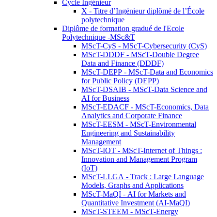
Cycle Ingénieur
X - Titre d’Ingénieur diplômé de l’École
polytechnique
Diplôme de formation gradué de l'Ecole
Polytechnique -MSc&T
MScT-CyS - MScT-Cybersecurity (CyS)
MScT-DDDF - MScT-Double Degree
Data and Finance (DDDF)
MScT-DEPP - MScT-Data and Economics
for Public Policy (DEPP)
MScT-DSAIB - MScT-Data Science and
AI for Business
MScT-EDACF - MScT-Economics, Data
Analytics and Corporate Finance
MScT-EESM - MScT-Environmental
Engineering and Sustainability
Management
MScT-IOT - MScT-Internet of Things :
Innovation and Management Program
(IoT)
MScT-LLGA - Track : Large Language
Models, Graphs and Applications
MScT-MaQI - AI for Markets and
Quantitative Investment (AI-MaQI)
MScT-STEEM - MScT-Energy