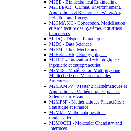
M2BE - Biomechanical Engineering
M2CLEAR - CLimat, Environnement,
Applications et Recherche - Water, Air,
Pollution and Energy
M2CMASIC - Conception, Modélisation
et Architecture des Systèmes Industriels
Complexes
M2DQ - Dispositif quantique
M2DS - Data Sciences
M2FM - Fluid Mechanics
M2HEP - High Energy physics
M2ITIE - Innovation Technologique :
ingénierie et entrepreneuriat
M2M4S - Modélisation Multiphysique
Multiéchelle des Matériaux et des
Structures
M2MAMSV - Master 2 Mathématiques et
Applications - Mathématiques pour les
Sciences du Vivant
M2MFSF - Mathématiques Financières :
Statistique et Finance
M2MM - Mathématiques de la
modélisation
M2MOCHI - Molecular Chemistry and
Interfaces