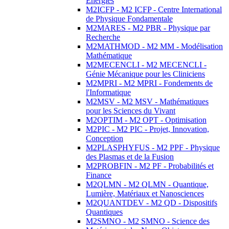
Energies
M2ICFP - M2 ICFP - Centre International
de Physique Fondamentale
M2MARES - M2 PBR - Physique par
Recherche
M2MATHMOD - M2 MM - Modélisation
Mathématique
M2MECENCLI - M2 MECENCLI -
Génie Mécanique pour les Cliniciens
M2MPRI - M2 MPRI - Fondements de
l'Informatique
M2MSV - M2 MSV - Mathématiques
pour les Sciences du Vivant
M2OPTIM - M2 OPT - Optimisation
M2PIC - M2 PIC - Projet, Innovation,
Conception
M2PLASPHYFUS - M2 PPF - Physique
des Plasmas et de la Fusion
M2PROBFIN - M2 PF - Probabilités et
Finance
M2QLMN - M2 QLMN - Quantique,
Lumière, Matériaux et Nanosciences
M2QUANTDEV - M2 QD - Dispositifs
Quantiques
M2SMNO - M2 SMNO - Science des