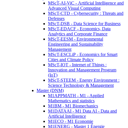
MScT-AI-ViC - Artificial Intelligence and
Advanced Visual Computing
MScT-CTD - Cybersecurity : Threats and
Defenses
MScT-DSB - Data Science for Business
MScT-EDACF - Economics, Data
Analytics and Corporate Finance
MScT-EESM - Environmental
Engineering and Sustainability
Management
MScT-ESCLiP - Economics for Smart
Cities and Climate Policy
MScT-IOT - Internet of Things :
Innovation and Management Program
(IoT)
MScT-STEEM - Energy Environment :
Science Technology & Management
Master (DNM)
M1APPMATH - M1 - Applied
Mathematics and statistics
M1BM - M1 Biomechanics
M1DATAAI - M1 Data AI - Data and
Artificial Intelligence
M1ECO - M1 Economie
M1ENERG - Master 1 Énergie