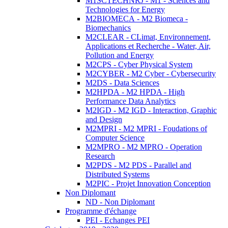
M1SCTECHNRJ - M1 - Sciences and
Technologies for Energy
M2BIOMECA - M2 Biomeca -
Biomechanics
M2CLEAR - CLimat, Environnement,
Applications et Recherche - Water, Air,
Pollution and Energy
M2CPS - Cyber Physical System
M2CYBER - M2 Cyber - Cybersecurity
M2DS - Data Sciences
M2HPDA - M2 HPDA - High
Performance Data Analytics
M2IGD - M2 IGD - Interaction, Graphic
and Design
M2MPRI - M2 MPRI - Foudations of
Computer Science
M2MPRO - M2 MPRO - Operation
Research
M2PDS - M2 PDS - Parallel and
Distributed Systems
M2PIC - Projet Innovation Conception
Non Diplomant
ND - Non Diplomant
Programme d'échange
PEI - Echanges PEI