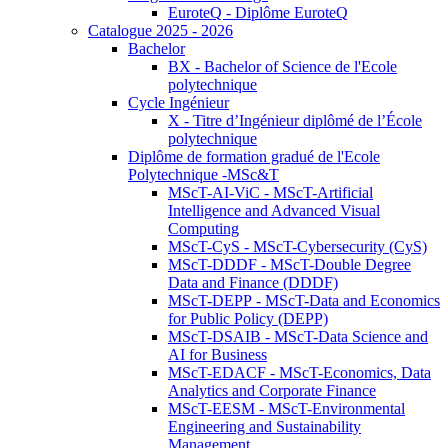
EuroteQ - Diplôme EuroteQ
Catalogue 2025 - 2026
Bachelor
BX - Bachelor of Science de l'Ecole
polytechnique
Cycle Ingénieur
X - Titre d’Ingénieur diplômé de l’École
polytechnique
Diplôme de formation gradué de l'Ecole
Polytechnique -MSc&T
MScT-AI-ViC - MScT-Artificial
Intelligence and Advanced Visual
Computing
MScT-CyS - MScT-Cybersecurity (CyS)
MScT-DDDF - MScT-Double Degree
Data and Finance (DDDF)
MScT-DEPP - MScT-Data and Economics
for Public Policy (DEPP)
MScT-DSAIB - MScT-Data Science and
AI for Business
MScT-EDACF - MScT-Economics, Data
Analytics and Corporate Finance
MScT-EESM - MScT-Environmental
Engineering and Sustainability
Management