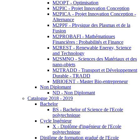
M2OPT - Optimisation
M2PIC - Projet Innovation Conception
M2PICA - Projet Innovation Conception -
Alternance
M2PPF - Physique des Plasmas et de la
Fusion
M2PROBAFI - Mathématiques
Financières : Probabilités et Finance
M2REST - Renewable Energy, Science
and Technology
M2SMNO - Sciences des Matériaux et des
nano-objets
M2TRADD - Transport et Développement
Durable - TRADD
MBIOENT - Master Bio-entrepreneur
Non Diplomant
ND - Non Diplomant
Catalogue 2018 - 2019
Bachelor
BS - Bachelor of Science de l'Ecole
polytechnique
Cycle Ingénieur
X - Diplôme d'ingénieur de l'Ecole
polytechnique
Diplôme de formation gradué de l'Ecole