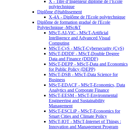
X - Titre d’Ingénieur diplômé de l’École
polytechnique
Diplôme d'établissement
X-4A - Diplôme de l'Ecole polytechnique
Diplôme de formation gradué de l'Ecole
Polytechnique -MSc&T
MScT-AI-ViC - MScT-Artificial
Intelligence and Advanced Visual
Computing
MScT-CyS - MScT-Cybersecurity (CyS)
MScT-DDDF - MScT-Double Degree
Data and Finance (DDDF)
MScT-DEPP - MScT-Data and Economics
for Public Policy (DEPP)
MScT-DSB - MScT-Data Science for
Business
MScT-EDACF - MScT-Economics, Data
Analytics and Corporate Finance
MScT-EESM - MScT-Environmental
Engineering and Sustainability
Management
MScT-ESCLiP - MScT-Economics for
Smart Cities and Climate Policy
MScT-IOT - MScT-Internet of Things :
Innovation and Management Program