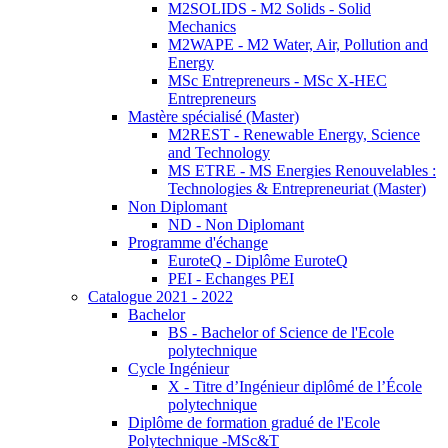
M2SOLIDS - M2 Solids - Solid
Mechanics
M2WAPE - M2 Water, Air, Pollution and
Energy
MSc Entrepreneurs - MSc X-HEC
Entrepreneurs
Mastère spécialisé (Master)
M2REST - Renewable Energy, Science
and Technology
MS ETRE - MS Energies Renouvelables :
Technologies & Entrepreneuriat (Master)
Non Diplomant
ND - Non Diplomant
Programme d'échange
EuroteQ - Diplôme EuroteQ
PEI - Echanges PEI
Catalogue 2021 - 2022
Bachelor
BS - Bachelor of Science de l'Ecole
polytechnique
Cycle Ingénieur
X - Titre d’Ingénieur diplômé de l’École
polytechnique
Diplôme de formation gradué de l'Ecole
Polytechnique -MSc&T