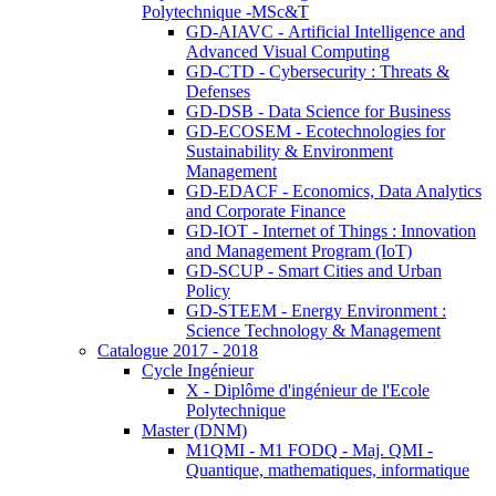
Polytechnique -MSc&T
GD-AIAVC - Artificial Intelligence and
Advanced Visual Computing
GD-CTD - Cybersecurity : Threats &
Defenses
GD-DSB - Data Science for Business
GD-ECOSEM - Ecotechnologies for
Sustainability & Environment
Management
GD-EDACF - Economics, Data Analytics
and Corporate Finance
GD-IOT - Internet of Things : Innovation
and Management Program (IoT)
GD-SCUP - Smart Cities and Urban
Policy
GD-STEEM - Energy Environment :
Science Technology & Management
Catalogue 2017 - 2018
Cycle Ingénieur
X - Diplôme d'ingénieur de l'Ecole
Polytechnique
Master (DNM)
M1QMI - M1 FODQ - Maj. QMI -
Quantique, mathematiques, informatique