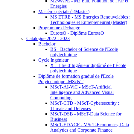
M2WAPE - M2 Eau, Pollution de l'Air et
Energies
Mastère spécialisé (Master)
MS ETRE - MS Energies Renouvelables :
Technologies et Entrepreneuriat (Master)
Programme d'échange
EuroteQ - Diplôme EuroteQ
Catalogue 2022 - 2023
Bachelor
BS - Bachelor of Science de l'Ecole
polytechnique
Cycle Ingénieur
X - Titre d’Ingénieur diplômé de l’École
polytechnique
Diplôme de formation gradué de l'Ecole
Polytechnique -MSc&T
MScT-AI-ViC - MScT-Artificial
Intelligence and Advanced Visual
Computing
MScT-CTD - MScT-Cybersecurity :
Threats and Defenses
MScT-DSB - MScT-Data Science for
Business
MScT-EDACF - MScT-Economics, Data
Analytics and Corporate Finance