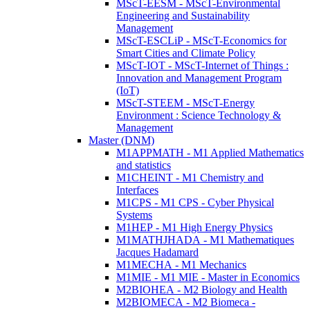
MScT-EESM - MScT-Environmental
Engineering and Sustainability
Management
MScT-ESCLiP - MScT-Economics for
Smart Cities and Climate Policy
MScT-IOT - MScT-Internet of Things :
Innovation and Management Program
(IoT)
MScT-STEEM - MScT-Energy
Environment : Science Technology &
Management
Master (DNM)
M1APPMATH - M1 Applied Mathematics
and statistics
M1CHEINT - M1 Chemistry and
Interfaces
M1CPS - M1 CPS - Cyber Physical
Systems
M1HEP - M1 High Energy Physics
M1MATHJHADA - M1 Mathematiques
Jacques Hadamard
M1MECHA - M1 Mechanics
M1MIE - M1 MIE - Master in Economics
M2BIOHEA - M2 Biology and Health
M2BIOMECA - M2 Biomeca -