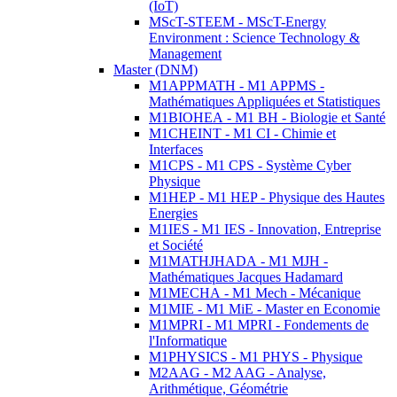
(IoT)
MScT-STEEM - MScT-Energy
Environment : Science Technology &
Management
Master (DNM)
M1APPMATH - M1 APPMS -
Mathématiques Appliquées et Statistiques
M1BIOHEA - M1 BH - Biologie et Santé
M1CHEINT - M1 CI - Chimie et
Interfaces
M1CPS - M1 CPS - Système Cyber
Physique
M1HEP - M1 HEP - Physique des Hautes
Energies
M1IES - M1 IES - Innovation, Entreprise
et Société
M1MATHJHADA - M1 MJH -
Mathématiques Jacques Hadamard
M1MECHA - M1 Mech - Mécanique
M1MIE - M1 MiE - Master en Economie
M1MPRI - M1 MPRI - Fondements de
l'Informatique
M1PHYSICS - M1 PHYS - Physique
M2AAG - M2 AAG - Analyse,
Arithmétique, Géométrie