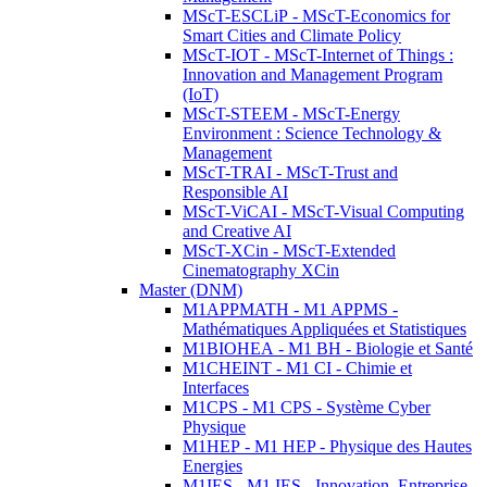
MScT-ESCLiP - MScT-Economics for
Smart Cities and Climate Policy
MScT-IOT - MScT-Internet of Things :
Innovation and Management Program
(IoT)
MScT-STEEM - MScT-Energy
Environment : Science Technology &
Management
MScT-TRAI - MScT-Trust and
Responsible AI
MScT-ViCAI - MScT-Visual Computing
and Creative AI
MScT-XCin - MScT-Extended
Cinematography XCin
Master (DNM)
M1APPMATH - M1 APPMS -
Mathématiques Appliquées et Statistiques
M1BIOHEA - M1 BH - Biologie et Santé
M1CHEINT - M1 CI - Chimie et
Interfaces
M1CPS - M1 CPS - Système Cyber
Physique
M1HEP - M1 HEP - Physique des Hautes
Energies
M1IES - M1 IES - Innovation, Entreprise