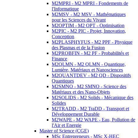
M2MPRI - M2 MPRI - Fondements de
l'Informatique
M2MSV - M2 MSV - Mathématiques
pour les Sciences du Vivant
M2OPTIM - M2 OPT - Optimisation
M2PIC - M2 PIC - Projet, Innovation,
Conception
M2PLASPHYFUS - M2 PPF - Physique
des Plasmas et de la Fusion
M2PROBFIN - M2 PF - Probabilités et
Finance
M2QLMN - M2 QLMN - Quantique,
Lumière, Matériaux et Nanosciences
M2QUANTDEV - M2 QD - Dispositifs
Quantiques
M2SMNO - M2 SMNO - Science des
Matériaux et des Nano-Objets
M2SOLIDS - M2 Solids - Mécanique des
Solides
M2TRADD - M2 TraDD - Transport et
Développement Durable
M2WAPE - M2 WAPE - Eau, Pollution de
l'Air et Energie
Master of Science (CGE)
MSc Entrepreneurs - MSc X-HEC