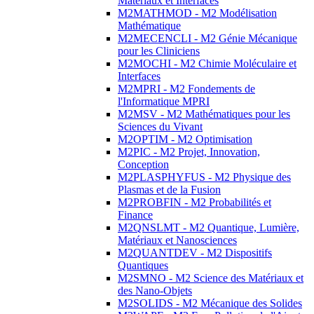
Matériaux et Interfaces
M2MATHMOD - M2 Modélisation
Mathématique
M2MECENCLI - M2 Génie Mécanique
pour les Cliniciens
M2MOCHI - M2 Chimie Moléculaire et
Interfaces
M2MPRI - M2 Fondements de
l'Informatique MPRI
M2MSV - M2 Mathématiques pour les
Sciences du Vivant
M2OPTIM - M2 Optimisation
M2PIC - M2 Projet, Innovation,
Conception
M2PLASPHYFUS - M2 Physique des
Plasmas et de la Fusion
M2PROBFIN - M2 Probabilités et
Finance
M2QNSLMT - M2 Quantique, Lumière,
Matériaux et Nanosciences
M2QUANTDEV - M2 Dispositifs
Quantiques
M2SMNO - M2 Science des Matériaux et
des Nano-Objets
M2SOLIDS - M2 Mécanique des Solides