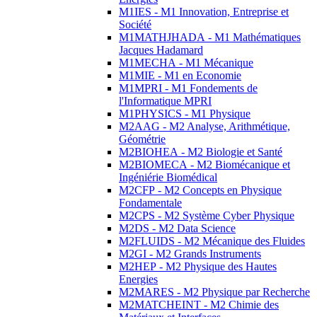
M1IES - M1 Innovation, Entreprise et
Société
M1MATHJHADA - M1 Mathématiques
Jacques Hadamard
M1MECHA - M1 Mécanique
M1MIE - M1 en Economie
M1MPRI - M1 Fondements de
l'Informatique MPRI
M1PHYSICS - M1 Physique
M2AAG - M2 Analyse, Arithmétique,
Géométrie
M2BIOHEA - M2 Biologie et Santé
M2BIOMECA - M2 Biomécanique et
Ingéniérie Biomédical
M2CFP - M2 Concepts en Physique
Fondamentale
M2CPS - M2 Système Cyber Physique
M2DS - M2 Data Science
M2FLUIDS - M2 Mécanique des Fluides
M2GI - M2 Grands Instruments
M2HEP - M2 Physique des Hautes
Energies
M2MARES - M2 Physique par Recherche
M2MATCHEINT - M2 Chimie des