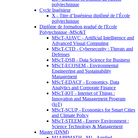
polytechnique
Cycle Ingénieur
X - Titre d’Ingénieur diplômé de l’École
polytechnique
Diplôme de formation gradué de l'Ecole
Polytechnique -MSc&T
MScT-AIAVC - Artificial Intelligence and
Advanced Visual Computing
MScT-CTD - Cybersecurity : Threats and
Defenses
MScT-DSB - Data Science for Business
MScT-ECOSEM - Environmental
Engineering and Sustainability
Management
MScT-EDACF - Economics, Data
Analytics and Corporate Finance
MScT-IOT - Internet of Things :
Innovation and Management Program
(IoT)
MScT-SCUP - Economics for Smart Cities
and Climate Policy
MScT-STEEM - Energy Environment :
Science Technology & Management
Master (DNM)
M1APPMATH - M1 - Applied