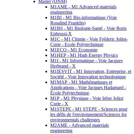
Master (DNM)
M1AME - M1 Advanced materials
engineering
M1BI - M1 Bio-informatique (Voie
Rosalind Franklin)
M1BS - M1 Biologie-Santé - Voie Boris
Ephrussi-X
M1C - M1 Chimie - Voie Fréderic Joliot-
Curie - Ecole Polytechnique
M1ECO - M1 Economie
M1HEP - M1 High Energy Physics
M1I - M1 Informatique - Voie Jacques
Herbrand - X
M1IESVIT - M1 Innovation, Entreprise, et
Société - Voie Innovation technologique
M1MAP - M1 Mathématiques et
Applications - Voie Jacques Hadamard -
École Polytechnique
M1P - M1 Physique - Voie Irène Joliot
Curie - X
M1STEPE - M1 STEPE - Sciences pour
les défis de l'environnement/Sciences for
environmentals challenges
M2AME - Advanced materials
engineering