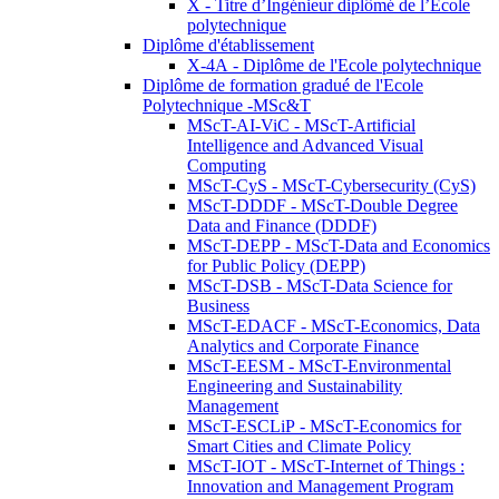
X - Titre d’Ingénieur diplômé de l’École
polytechnique
Diplôme d'établissement
X-4A - Diplôme de l'Ecole polytechnique
Diplôme de formation gradué de l'Ecole
Polytechnique -MSc&T
MScT-AI-ViC - MScT-Artificial
Intelligence and Advanced Visual
Computing
MScT-CyS - MScT-Cybersecurity (CyS)
MScT-DDDF - MScT-Double Degree
Data and Finance (DDDF)
MScT-DEPP - MScT-Data and Economics
for Public Policy (DEPP)
MScT-DSB - MScT-Data Science for
Business
MScT-EDACF - MScT-Economics, Data
Analytics and Corporate Finance
MScT-EESM - MScT-Environmental
Engineering and Sustainability
Management
MScT-ESCLiP - MScT-Economics for
Smart Cities and Climate Policy
MScT-IOT - MScT-Internet of Things :
Innovation and Management Program