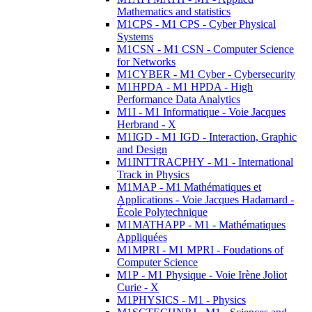
Mathematics and statistics
M1CPS - M1 CPS - Cyber Physical
Systems
M1CSN - M1 CSN - Computer Science
for Networks
M1CYBER - M1 Cyber - Cybersecurity
M1HPDA - M1 HPDA - High
Performance Data Analytics
M1I - M1 Informatique - Voie Jacques
Herbrand - X
M1IGD - M1 IGD - Interaction, Graphic
and Design
M1INTTRACPHY - M1 - International
Track in Physics
M1MAP - M1 Mathématiques et
Applications - Voie Jacques Hadamard -
École Polytechnique
M1MATHAPP - M1 - Mathématiques
Appliquées
M1MPRI - M1 MPRI - Foudations of
Computer Science
M1P - M1 Physique - Voie Irène Joliot
Curie - X
M1PHYSICS - M1 - Physics