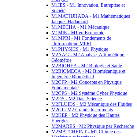
M1IES - M1 Innovation, Entreprise et
Société
M1MATHJHADA - M1 Mathématiques
Jacques Hadamard
M1MECHA - M1 Mécanique
M1MIE - M1 en Economie
M1MPRI - M1 Fondements de
l'Informatique MPRI
M1PHYSICS - M1 Physique
M2AAG - M2 Analyse, Arithmétique,
Géométrie
M2BIOHEA - M2 Biologie et Santé
M2BIOMECA - M2 Biomécanique et
Ingéniérie Biomédical
M2CFP - M2 Concepts en Physique
Fondamentale
M2CPS - M2 Système Cyber Physique
M2DS - M2 Data Science
M2FLUIDS - M2 Mécanique des Fluides
M2GI - M2 Grands Instruments
M2HEP - M2 Physique des Hautes
Energies
M2MARES - M2 Physique par Recherche
M2MATCHEINT - M2 Chimie des