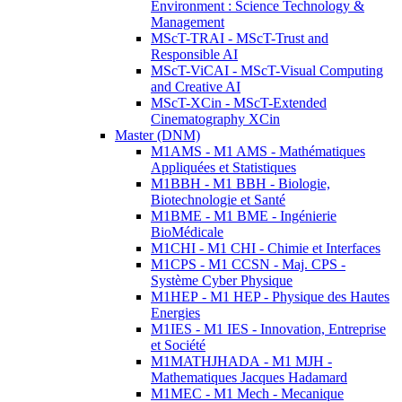
Environment : Science Technology &
Management
MScT-TRAI - MScT-Trust and
Responsible AI
MScT-ViCAI - MScT-Visual Computing
and Creative AI
MScT-XCin - MScT-Extended
Cinematography XCin
Master (DNM)
M1AMS - M1 AMS - Mathématiques
Appliquées et Statistiques
M1BBH - M1 BBH - Biologie,
Biotechnologie et Santé
M1BME - M1 BME - Ingénierie
BioMédicale
M1CHI - M1 CHI - Chimie et Interfaces
M1CPS - M1 CCSN - Maj. CPS -
Système Cyber Physique
M1HEP - M1 HEP - Physique des Hautes
Energies
M1IES - M1 IES - Innovation, Entreprise
et Société
M1MATHJHADA - M1 MJH -
Mathematiques Jacques Hadamard
M1MEC - M1 Mech - Mecanique