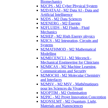
Biomechanics
M2CPS - M2 Cyber Physical System
M2DATAAI - M2 Data AI - Data and
Artificial Intelligence
M2DS - M2 Data Sciences
M2ENERG - M2 Énergie
M2FLUIDS - M2 Fluids - Fluid
Mechanics
M2HEP - M2 High Energy physics
M2ICS - M2 Integration, Circuits and
Systems
M2MATHMOD - M2 Mathematical
Modelling
M2MECENCLI - M2 Mecencli -
Mechanical Engineering for Clinicians
M2MICAS - M2 Machine Learning,
Communications and Security
M2MOCHI - M2 Molecular Chemistry
and Interfaces
M2MSV - M2 MSV - Mathématiques
pour les Sciences du Vivant
M2OPTIM - M2 Optimisation
M2PIC - M2 Projet Innovation Conception
M2QNSLMT - M2 Quantum, Light,
Materials and Nanosciences