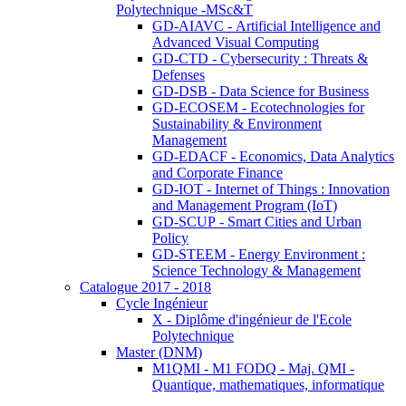
Polytechnique -MSc&T
GD-AIAVC - Artificial Intelligence and
Advanced Visual Computing
GD-CTD - Cybersecurity : Threats &
Defenses
GD-DSB - Data Science for Business
GD-ECOSEM - Ecotechnologies for
Sustainability & Environment
Management
GD-EDACF - Economics, Data Analytics
and Corporate Finance
GD-IOT - Internet of Things : Innovation
and Management Program (IoT)
GD-SCUP - Smart Cities and Urban
Policy
GD-STEEM - Energy Environment :
Science Technology & Management
Catalogue 2017 - 2018
Cycle Ingénieur
X - Diplôme d'ingénieur de l'Ecole
Polytechnique
Master (DNM)
M1QMI - M1 FODQ - Maj. QMI -
Quantique, mathematiques, informatique