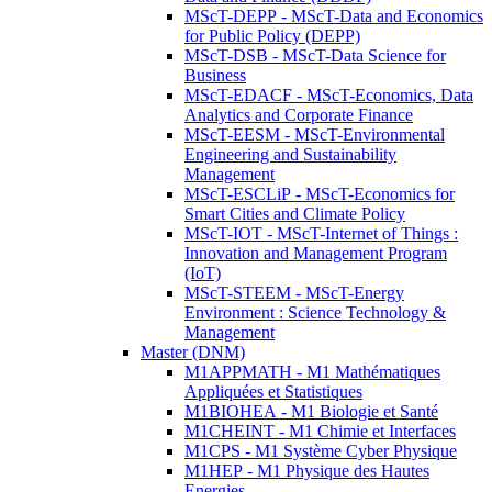
MScT-DEPP - MScT-Data and Economics
for Public Policy (DEPP)
MScT-DSB - MScT-Data Science for
Business
MScT-EDACF - MScT-Economics, Data
Analytics and Corporate Finance
MScT-EESM - MScT-Environmental
Engineering and Sustainability
Management
MScT-ESCLiP - MScT-Economics for
Smart Cities and Climate Policy
MScT-IOT - MScT-Internet of Things :
Innovation and Management Program
(IoT)
MScT-STEEM - MScT-Energy
Environment : Science Technology &
Management
Master (DNM)
M1APPMATH - M1 Mathématiques
Appliquées et Statistiques
M1BIOHEA - M1 Biologie et Santé
M1CHEINT - M1 Chimie et Interfaces
M1CPS - M1 Système Cyber Physique
M1HEP - M1 Physique des Hautes
Energies