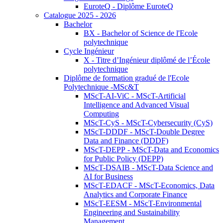
EuroteQ - Diplôme EuroteQ
Catalogue 2025 - 2026
Bachelor
BX - Bachelor of Science de l'Ecole
polytechnique
Cycle Ingénieur
X - Titre d’Ingénieur diplômé de l’École
polytechnique
Diplôme de formation gradué de l'Ecole
Polytechnique -MSc&T
MScT-AI-ViC - MScT-Artificial
Intelligence and Advanced Visual
Computing
MScT-CyS - MScT-Cybersecurity (CyS)
MScT-DDDF - MScT-Double Degree
Data and Finance (DDDF)
MScT-DEPP - MScT-Data and Economics
for Public Policy (DEPP)
MScT-DSAIB - MScT-Data Science and
AI for Business
MScT-EDACF - MScT-Economics, Data
Analytics and Corporate Finance
MScT-EESM - MScT-Environmental
Engineering and Sustainability
Management