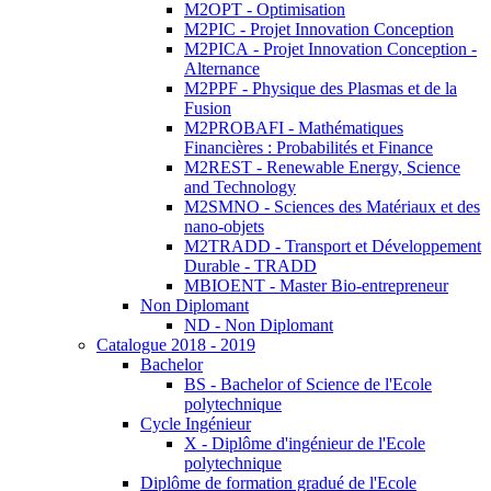
M2OPT - Optimisation
M2PIC - Projet Innovation Conception
M2PICA - Projet Innovation Conception -
Alternance
M2PPF - Physique des Plasmas et de la
Fusion
M2PROBAFI - Mathématiques
Financières : Probabilités et Finance
M2REST - Renewable Energy, Science
and Technology
M2SMNO - Sciences des Matériaux et des
nano-objets
M2TRADD - Transport et Développement
Durable - TRADD
MBIOENT - Master Bio-entrepreneur
Non Diplomant
ND - Non Diplomant
Catalogue 2018 - 2019
Bachelor
BS - Bachelor of Science de l'Ecole
polytechnique
Cycle Ingénieur
X - Diplôme d'ingénieur de l'Ecole
polytechnique
Diplôme de formation gradué de l'Ecole