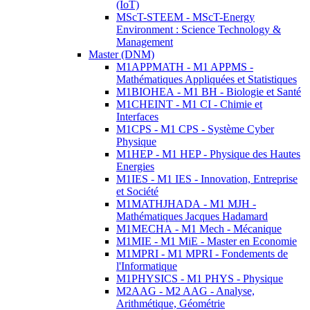
(IoT)
MScT-STEEM - MScT-Energy
Environment : Science Technology &
Management
Master (DNM)
M1APPMATH - M1 APPMS -
Mathématiques Appliquées et Statistiques
M1BIOHEA - M1 BH - Biologie et Santé
M1CHEINT - M1 CI - Chimie et
Interfaces
M1CPS - M1 CPS - Système Cyber
Physique
M1HEP - M1 HEP - Physique des Hautes
Energies
M1IES - M1 IES - Innovation, Entreprise
et Société
M1MATHJHADA - M1 MJH -
Mathématiques Jacques Hadamard
M1MECHA - M1 Mech - Mécanique
M1MIE - M1 MiE - Master en Economie
M1MPRI - M1 MPRI - Fondements de
l'Informatique
M1PHYSICS - M1 PHYS - Physique
M2AAG - M2 AAG - Analyse,
Arithmétique, Géométrie