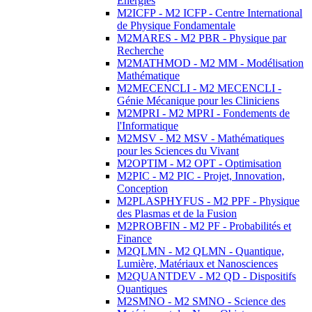
Energies
M2ICFP - M2 ICFP - Centre International
de Physique Fondamentale
M2MARES - M2 PBR - Physique par
Recherche
M2MATHMOD - M2 MM - Modélisation
Mathématique
M2MECENCLI - M2 MECENCLI -
Génie Mécanique pour les Cliniciens
M2MPRI - M2 MPRI - Fondements de
l'Informatique
M2MSV - M2 MSV - Mathématiques
pour les Sciences du Vivant
M2OPTIM - M2 OPT - Optimisation
M2PIC - M2 PIC - Projet, Innovation,
Conception
M2PLASPHYFUS - M2 PPF - Physique
des Plasmas et de la Fusion
M2PROBFIN - M2 PF - Probabilités et
Finance
M2QLMN - M2 QLMN - Quantique,
Lumière, Matériaux et Nanosciences
M2QUANTDEV - M2 QD - Dispositifs
Quantiques
M2SMNO - M2 SMNO - Science des