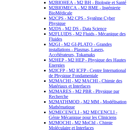
M2BIOHEA - M2 BH - Biologie et Santé
M2BIOMECA - M2 BME - Ingénierie
BioMédicale
M2CPS - M2 CPS - Système Cyber
Physique
M2DS - M2 DS - Data Science
M2FLUIDS - M2 Fluids - Mécanique des
Fluides
M2GI - M2 GI-PLATO - Grandes
installations - Plasmas, Lasers,
Accélérateurs, Tokamaks
M2HEP - M2 HEP - Physique des Hautes
Energies
M2ICFP - M2 ICFP - Centre International
de Physique Fondamentale
M2MACHI - M2 MACHI - Chimie des
Matériaux et Interfaces
M2MARES - M2 PBR - Physique par
Recherche
M2MATHMOD - M2 MM - Modélisation
Mathématique
M2MECENCLI - M2 MECENCLI -
Génie Mécanique pour les Cliniciens
M2MOCHI - M2 MoChI - Chimie
Moléculaire et Interfaces