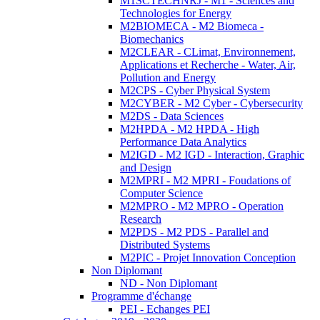
M1SCTECHNRJ - M1 - Sciences and
Technologies for Energy
M2BIOMECA - M2 Biomeca -
Biomechanics
M2CLEAR - CLimat, Environnement,
Applications et Recherche - Water, Air,
Pollution and Energy
M2CPS - Cyber Physical System
M2CYBER - M2 Cyber - Cybersecurity
M2DS - Data Sciences
M2HPDA - M2 HPDA - High
Performance Data Analytics
M2IGD - M2 IGD - Interaction, Graphic
and Design
M2MPRI - M2 MPRI - Foudations of
Computer Science
M2MPRO - M2 MPRO - Operation
Research
M2PDS - M2 PDS - Parallel and
Distributed Systems
M2PIC - Projet Innovation Conception
Non Diplomant
ND - Non Diplomant
Programme d'échange
PEI - Echanges PEI