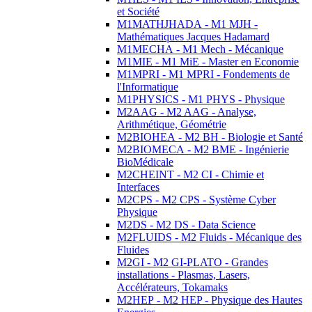
et Société
M1MATHJHADA - M1 MJH -
Mathématiques Jacques Hadamard
M1MECHA - M1 Mech - Mécanique
M1MIE - M1 MiE - Master en Economie
M1MPRI - M1 MPRI - Fondements de
l'Informatique
M1PHYSICS - M1 PHYS - Physique
M2AAG - M2 AAG - Analyse,
Arithmétique, Géométrie
M2BIOHEA - M2 BH - Biologie et Santé
M2BIOMECA - M2 BME - Ingénierie
BioMédicale
M2CHEINT - M2 CI - Chimie et
Interfaces
M2CPS - M2 CPS - Système Cyber
Physique
M2DS - M2 DS - Data Science
M2FLUIDS - M2 Fluids - Mécanique des
Fluides
M2GI - M2 GI-PLATO - Grandes
installations - Plasmas, Lasers,
Accélérateurs, Tokamaks
M2HEP - M2 HEP - Physique des Hautes