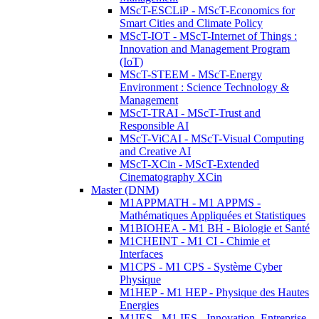
MScT-ESCLiP - MScT-Economics for
Smart Cities and Climate Policy
MScT-IOT - MScT-Internet of Things :
Innovation and Management Program
(IoT)
MScT-STEEM - MScT-Energy
Environment : Science Technology &
Management
MScT-TRAI - MScT-Trust and
Responsible AI
MScT-ViCAI - MScT-Visual Computing
and Creative AI
MScT-XCin - MScT-Extended
Cinematography XCin
Master (DNM)
M1APPMATH - M1 APPMS -
Mathématiques Appliquées et Statistiques
M1BIOHEA - M1 BH - Biologie et Santé
M1CHEINT - M1 CI - Chimie et
Interfaces
M1CPS - M1 CPS - Système Cyber
Physique
M1HEP - M1 HEP - Physique des Hautes
Energies
M1IES - M1 IES - Innovation, Entreprise