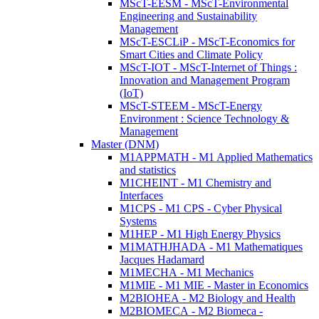
MScT-EESM - MScT-Environmental
Engineering and Sustainability
Management
MScT-ESCLiP - MScT-Economics for
Smart Cities and Climate Policy
MScT-IOT - MScT-Internet of Things :
Innovation and Management Program
(IoT)
MScT-STEEM - MScT-Energy
Environment : Science Technology &
Management
Master (DNM)
M1APPMATH - M1 Applied Mathematics
and statistics
M1CHEINT - M1 Chemistry and
Interfaces
M1CPS - M1 CPS - Cyber Physical
Systems
M1HEP - M1 High Energy Physics
M1MATHJHADA - M1 Mathematiques
Jacques Hadamard
M1MECHA - M1 Mechanics
M1MIE - M1 MIE - Master in Economics
M2BIOHEA - M2 Biology and Health
M2BIOMECA - M2 Biomeca -