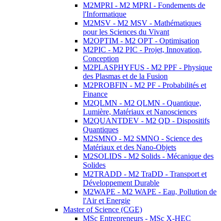
M2MPRI - M2 MPRI - Fondements de
l'Informatique
M2MSV - M2 MSV - Mathématiques
pour les Sciences du Vivant
M2OPTIM - M2 OPT - Optimisation
M2PIC - M2 PIC - Projet, Innovation,
Conception
M2PLASPHYFUS - M2 PPF - Physique
des Plasmas et de la Fusion
M2PROBFIN - M2 PF - Probabilités et
Finance
M2QLMN - M2 QLMN - Quantique,
Lumière, Matériaux et Nanosciences
M2QUANTDEV - M2 QD - Dispositifs
Quantiques
M2SMNO - M2 SMNO - Science des
Matériaux et des Nano-Objets
M2SOLIDS - M2 Solids - Mécanique des
Solides
M2TRADD - M2 TraDD - Transport et
Développement Durable
M2WAPE - M2 WAPE - Eau, Pollution de
l'Air et Energie
Master of Science (CGE)
MSc Entrepreneurs - MSc X-HEC