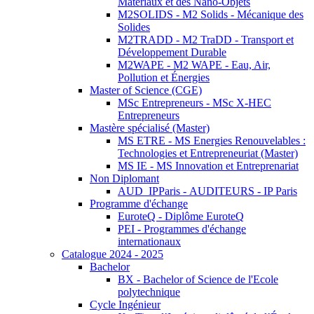
Matériaux et des Nano-Objets
M2SOLIDS - M2 Solids - Mécanique des
Solides
M2TRADD - M2 TraDD - Transport et
Développement Durable
M2WAPE - M2 WAPE - Eau, Air,
Pollution et Énergies
Master of Science (CGE)
MSc Entrepreneurs - MSc X-HEC
Entrepreneurs
Mastère spécialisé (Master)
MS ETRE - MS Energies Renouvelables :
Technologies et Entrepreneuriat (Master)
MS IE - MS Innovation et Entreprenariat
Non Diplomant
AUD_IPParis - AUDITEURS - IP Paris
Programme d'échange
EuroteQ - Diplôme EuroteQ
PEI - Programmes d'échange
internationaux
Catalogue 2024 - 2025
Bachelor
BX - Bachelor of Science de l'Ecole
polytechnique
Cycle Ingénieur