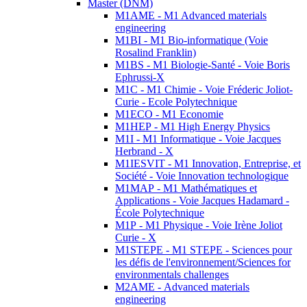
Master (DNM)
M1AME - M1 Advanced materials
engineering
M1BI - M1 Bio-informatique (Voie
Rosalind Franklin)
M1BS - M1 Biologie-Santé - Voie Boris
Ephrussi-X
M1C - M1 Chimie - Voie Fréderic Joliot-
Curie - Ecole Polytechnique
M1ECO - M1 Economie
M1HEP - M1 High Energy Physics
M1I - M1 Informatique - Voie Jacques
Herbrand - X
M1IESVIT - M1 Innovation, Entreprise, et
Société - Voie Innovation technologique
M1MAP - M1 Mathématiques et
Applications - Voie Jacques Hadamard -
École Polytechnique
M1P - M1 Physique - Voie Irène Joliot
Curie - X
M1STEPE - M1 STEPE - Sciences pour
les défis de l'environnement/Sciences for
environmentals challenges
M2AME - Advanced materials
engineering