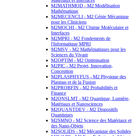
Matériaux et Interfaces
M2MATHMOD - M2 Modélisation
Mathématique
M2MECENCLI - M2 Génie Mécanique
pour les Cliniciens
M2MOCHI - M2 Chimie Moléculaire et
Interfaces
M2MPRI - M2 Fondements de
l'Informatique MPRI
M2MSV - M2 Mathématiques pour les
Sciences du Vivant
M2OPTIM - M2 Optimisation
M2PIC - M2 Projet, Innovation,
Conception
M2PLASPHYFUS - M2 Physique des
Plasmas et de la Fusion
M2PROBFIN - M2 Probabilités et
Finance
M2QNSLMT - M2 Quantique, Lumière,
Matériaux et Nanosciences
M2QUANTDEV - M2 Dispositifs
Quantiques
M2SMNO - M2 Science des Matériaux et
des Nano-Objets
M2SOLIDS - M2 Mécanique des Solides