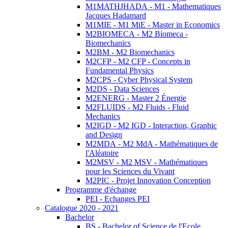
M1MATHJHADA - M1 - Mathematiques
Jacques Hadamard
M1MIE - M1 MiE - Master in Economics
M2BIOMECA - M2 Biomeca -
Biomechanics
M2BM - M2 Biomechanics
M2CFP - M2 CFP - Concepts in
Fundamental Physics
M2CPS - Cyber Physical System
M2DS - Data Sciences
M2ENERG - Master 2 Énergie
M2FLUIDS - M2 Fluids - Fluid
Mechanics
M2IGD - M2 IGD - Interaction, Graphic
and Design
M2MDA - M2 MdA - Mathématiques de
l'Aléatoire
M2MSV - M2 MSV - Mathématiques
pour les Sciences du Vivant
M2PIC - Projet Innovation Conception
Programme d'échange
PEI - Echanges PEI
Catalogue 2020 - 2021
Bachelor
BS - Bachelor of Science de l'Ecole