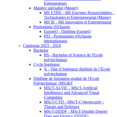
Entrepreneurs
Mastère spécialisé (Master)
MS ETRE - MS Energies Renouvelables :
Technologies et Entrepreneuriat (Master)
MS IE - MS Innovation et Entreprenariat
Programme d'échange
EuroteQ - Diplôme EuroteQ
PEI - Programmes d'échange
internationaux
Catalogue 2023 - 2024
Bachelor
BS - Bachelor of Science de l'Ecole
polytechnique
Cycle Ingénieur
X - Titre d’Ingénieur diplômé de l’École
polytechnique
Diplôme de formation gradué de l'Ecole
Polytechnique -MSc&T
MScT-AI-ViC - MScT-Artificial
Intelligence and Advanced Visual
Computing
MScT-CTD - MScT-Cybersecurity :
Threats and Defenses
MScT-DDDF - MScT-Double Degree
Data and Finance (DDDF)