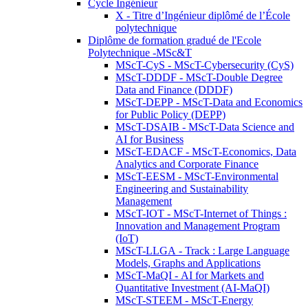
Cycle Ingénieur
X - Titre d’Ingénieur diplômé de l’École
polytechnique
Diplôme de formation gradué de l'Ecole
Polytechnique -MSc&T
MScT-CyS - MScT-Cybersecurity (CyS)
MScT-DDDF - MScT-Double Degree
Data and Finance (DDDF)
MScT-DEPP - MScT-Data and Economics
for Public Policy (DEPP)
MScT-DSAIB - MScT-Data Science and
AI for Business
MScT-EDACF - MScT-Economics, Data
Analytics and Corporate Finance
MScT-EESM - MScT-Environmental
Engineering and Sustainability
Management
MScT-IOT - MScT-Internet of Things :
Innovation and Management Program
(IoT)
MScT-LLGA - Track : Large Language
Models, Graphs and Applications
MScT-MaQI - AI for Markets and
Quantitative Investment (AI-MaQI)
MScT-STEEM - MScT-Energy