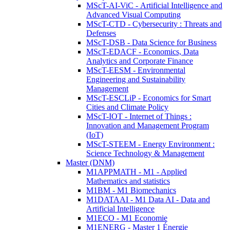
MScT-AI-ViC - Artificial Intelligence and
Advanced Visual Computing
MScT-CTD - Cybersecurity : Threats and
Defenses
MScT-DSB - Data Science for Business
MScT-EDACF - Economics, Data
Analytics and Corporate Finance
MScT-EESM - Environmental
Engineering and Sustainability
Management
MScT-ESCLiP - Economics for Smart
Cities and Climate Policy
MScT-IOT - Internet of Things :
Innovation and Management Program
(IoT)
MScT-STEEM - Energy Environment :
Science Technology & Management
Master (DNM)
M1APPMATH - M1 - Applied
Mathematics and statistics
M1BM - M1 Biomechanics
M1DATAAI - M1 Data AI - Data and
Artificial Intelligence
M1ECO - M1 Economie
M1ENERG - Master 1 Énergie