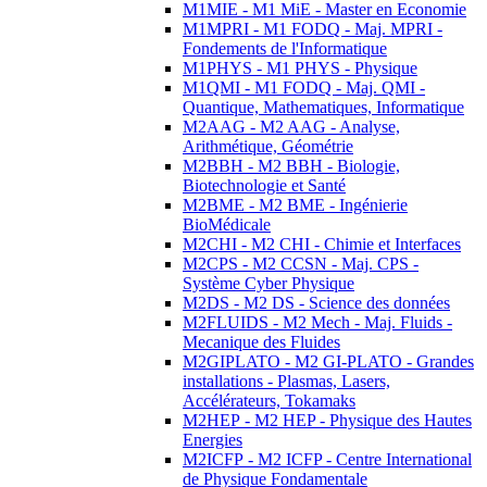
M1MIE - M1 MiE - Master en Economie
M1MPRI - M1 FODQ - Maj. MPRI -
Fondements de l'Informatique
M1PHYS - M1 PHYS - Physique
M1QMI - M1 FODQ - Maj. QMI -
Quantique, Mathematiques, Informatique
M2AAG - M2 AAG - Analyse,
Arithmétique, Géométrie
M2BBH - M2 BBH - Biologie,
Biotechnologie et Santé
M2BME - M2 BME - Ingénierie
BioMédicale
M2CHI - M2 CHI - Chimie et Interfaces
M2CPS - M2 CCSN - Maj. CPS -
Système Cyber Physique
M2DS - M2 DS - Science des données
M2FLUIDS - M2 Mech - Maj. Fluids -
Mecanique des Fluides
M2GIPLATO - M2 GI-PLATO - Grandes
installations - Plasmas, Lasers,
Accélérateurs, Tokamaks
M2HEP - M2 HEP - Physique des Hautes
Energies
M2ICFP - M2 ICFP - Centre International
de Physique Fondamentale