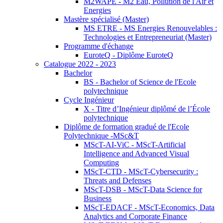
M2WAPE - M2 Eau, Pollution de l'Air et
Energies
Mastère spécialisé (Master)
MS ETRE - MS Energies Renouvelables :
Technologies et Entrepreneuriat (Master)
Programme d'échange
EuroteQ - Diplôme EuroteQ
Catalogue 2022 - 2023
Bachelor
BS - Bachelor of Science de l'Ecole
polytechnique
Cycle Ingénieur
X - Titre d’Ingénieur diplômé de l’École
polytechnique
Diplôme de formation gradué de l'Ecole
Polytechnique -MSc&T
MScT-AI-ViC - MScT-Artificial
Intelligence and Advanced Visual
Computing
MScT-CTD - MScT-Cybersecurity :
Threats and Defenses
MScT-DSB - MScT-Data Science for
Business
MScT-EDACF - MScT-Economics, Data
Analytics and Corporate Finance