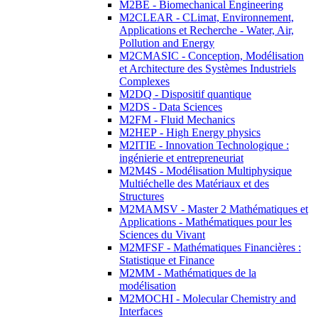
M2BE - Biomechanical Engineering
M2CLEAR - CLimat, Environnement,
Applications et Recherche - Water, Air,
Pollution and Energy
M2CMASIC - Conception, Modélisation
et Architecture des Systèmes Industriels
Complexes
M2DQ - Dispositif quantique
M2DS - Data Sciences
M2FM - Fluid Mechanics
M2HEP - High Energy physics
M2ITIE - Innovation Technologique :
ingénierie et entrepreneuriat
M2M4S - Modélisation Multiphysique
Multiéchelle des Matériaux et des
Structures
M2MAMSV - Master 2 Mathématiques et
Applications - Mathématiques pour les
Sciences du Vivant
M2MFSF - Mathématiques Financières :
Statistique et Finance
M2MM - Mathématiques de la
modélisation
M2MOCHI - Molecular Chemistry and
Interfaces