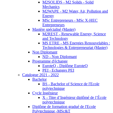
M2SOLIDS - M2 Solids - Solid
Mechanics
M2WAPE - M2 Water, Air, Pollution and
Energy
MSc Entrepreneurs - MSc X-HEC
Entrepreneurs
Mastère spécialisé (Master)
M2REST - Renewable Energy, Science
and Technology
MS ETRE - MS Energies Renouvelables :
Technologies & Entrepreneuriat (Master)
Non Diplomant
ND - Non Diplomant
Programme d'échange
EuroteQ - Diplôme EuroteQ
PEI - Echanges PEI
Catalogue 2021 - 2022
Bachelor
BS - Bachelor of Science de l'Ecole
polytechnique
Cycle Ingénieur
X - Titre d’Ingénieur diplômé de l’École
polytechnique
Diplôme de formation gradué de l'Ecole
Polytechnique -MSc&T