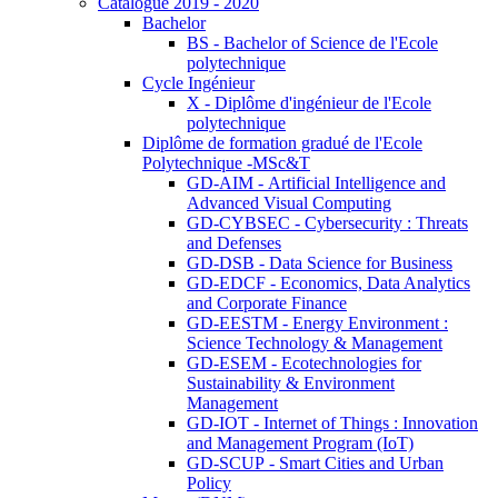
Catalogue 2019 - 2020
Bachelor
BS - Bachelor of Science de l'Ecole
polytechnique
Cycle Ingénieur
X - Diplôme d'ingénieur de l'Ecole
polytechnique
Diplôme de formation gradué de l'Ecole
Polytechnique -MSc&T
GD-AIM - Artificial Intelligence and
Advanced Visual Computing
GD-CYBSEC - Cybersecurity : Threats
and Defenses
GD-DSB - Data Science for Business
GD-EDCF - Economics, Data Analytics
and Corporate Finance
GD-EESTM - Energy Environment :
Science Technology & Management
GD-ESEM - Ecotechnologies for
Sustainability & Environment
Management
GD-IOT - Internet of Things : Innovation
and Management Program (IoT)
GD-SCUP - Smart Cities and Urban
Policy