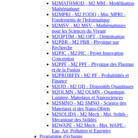
M2MATHMOD - M2 MM - Modélisation
Mathématique
M2MPRI - M2 FODQ - Maj. MPRI -
Fondements de l'Informatique
M2MSV - M2 MSV - Mathématiques
pour les Sciences du Vivant
M2OPTIM - M2 OPT - Optimisation
M2PBR - M2 PBR - Physique par
Recherche
M2PIC - M2 PIC - Projet Innovation
Conception
M2PPF - M2 PPF - Physique des Plasmas
et de la Fusion
M2PROBFIN - M2 PF - Probabilités et
Finance
M2QD - M2 QD - Dispositifs Quantiques
M2QLMN - M2 QLMN - Quantique,
Lumiere, Materiaux et Nanosciences
M2SMNO - M2 SMNO - Science des
Materiaux et des Nano-Objets
M2SOLIDS - M2 Mech - Maj. Solids -
Mecanique des Solides
M2WAPE - M2 Mech - Maj. WAPE -
Eau, Air, Pollution et Energies
Programme d'échange