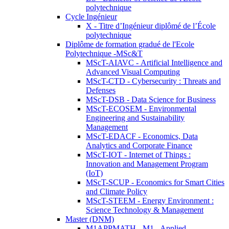
polytechnique
Cycle Ingénieur
X - Titre d’Ingénieur diplômé de l’École
polytechnique
Diplôme de formation gradué de l'Ecole
Polytechnique -MSc&T
MScT-AIAVC - Artificial Intelligence and
Advanced Visual Computing
MScT-CTD - Cybersecurity : Threats and
Defenses
MScT-DSB - Data Science for Business
MScT-ECOSEM - Environmental
Engineering and Sustainability
Management
MScT-EDACF - Economics, Data
Analytics and Corporate Finance
MScT-IOT - Internet of Things :
Innovation and Management Program
(IoT)
MScT-SCUP - Economics for Smart Cities
and Climate Policy
MScT-STEEM - Energy Environment :
Science Technology & Management
Master (DNM)
M1APPMATH - M1 - Applied