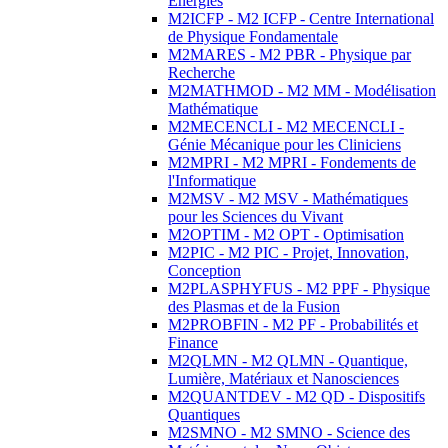
Energies
M2ICFP - M2 ICFP - Centre International
de Physique Fondamentale
M2MARES - M2 PBR - Physique par
Recherche
M2MATHMOD - M2 MM - Modélisation
Mathématique
M2MECENCLI - M2 MECENCLI -
Génie Mécanique pour les Cliniciens
M2MPRI - M2 MPRI - Fondements de
l'Informatique
M2MSV - M2 MSV - Mathématiques
pour les Sciences du Vivant
M2OPTIM - M2 OPT - Optimisation
M2PIC - M2 PIC - Projet, Innovation,
Conception
M2PLASPHYFUS - M2 PPF - Physique
des Plasmas et de la Fusion
M2PROBFIN - M2 PF - Probabilités et
Finance
M2QLMN - M2 QLMN - Quantique,
Lumière, Matériaux et Nanosciences
M2QUANTDEV - M2 QD - Dispositifs
Quantiques
M2SMNO - M2 SMNO - Science des