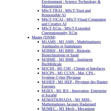
Environment : Science Technology &
Management
MScT-TRAI - MScT-Trust and
Responsible AI
MScT-ViCAI - MScT-Visual Computing
and Creative AI
MScT-XCin - MScT-Extended
Cinematography XCin
Master (DNM)
M1AMS - M1 AMS - Mathématiques
Appliquées et Statistiques
M1BBH - M1 BBH - Biologie,
Biotechnologie et Santé
M1BME - M1 BME - Ingénierie
BioMédicale
M1CHI - M1 CHI - Chimie et Interfaces
M1CPS - M1 CCSN - Maj. CPS -
Système Cyber Physique
M1HEP - M1 HEP - Physique des Hautes
Energies
M1IES - M1 IES - Innovation, Entreprise
et Société
M1MATHJHADA - M1 MJH -
Mathematiques Jacques Hadamard
M1MEC - M1 Mech - Mecanique