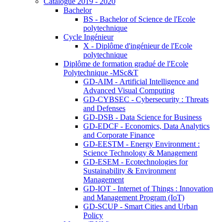
Catalogue 2019 - 2020
Bachelor
BS - Bachelor of Science de l'Ecole
polytechnique
Cycle Ingénieur
X - Diplôme d'ingénieur de l'Ecole
polytechnique
Diplôme de formation gradué de l'Ecole
Polytechnique -MSc&T
GD-AIM - Artificial Intelligence and
Advanced Visual Computing
GD-CYBSEC - Cybersecurity : Threats
and Defenses
GD-DSB - Data Science for Business
GD-EDCF - Economics, Data Analytics
and Corporate Finance
GD-EESTM - Energy Environment :
Science Technology & Management
GD-ESEM - Ecotechnologies for
Sustainability & Environment
Management
GD-IOT - Internet of Things : Innovation
and Management Program (IoT)
GD-SCUP - Smart Cities and Urban
Policy