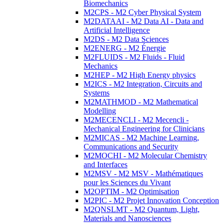
Biomechanics
M2CPS - M2 Cyber Physical System
M2DATAAI - M2 Data AI - Data and
Artificial Intelligence
M2DS - M2 Data Sciences
M2ENERG - M2 Énergie
M2FLUIDS - M2 Fluids - Fluid
Mechanics
M2HEP - M2 High Energy physics
M2ICS - M2 Integration, Circuits and
Systems
M2MATHMOD - M2 Mathematical
Modelling
M2MECENCLI - M2 Mecencli -
Mechanical Engineering for Clinicians
M2MICAS - M2 Machine Learning,
Communications and Security
M2MOCHI - M2 Molecular Chemistry
and Interfaces
M2MSV - M2 MSV - Mathématiques
pour les Sciences du Vivant
M2OPTIM - M2 Optimisation
M2PIC - M2 Projet Innovation Conception
M2QNSLMT - M2 Quantum, Light,
Materials and Nanosciences