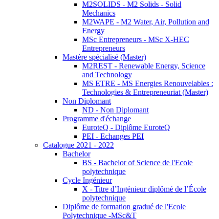
M2SOLIDS - M2 Solids - Solid
Mechanics
M2WAPE - M2 Water, Air, Pollution and
Energy
MSc Entrepreneurs - MSc X-HEC
Entrepreneurs
Mastère spécialisé (Master)
M2REST - Renewable Energy, Science
and Technology
MS ETRE - MS Energies Renouvelables :
Technologies & Entrepreneuriat (Master)
Non Diplomant
ND - Non Diplomant
Programme d'échange
EuroteQ - Diplôme EuroteQ
PEI - Echanges PEI
Catalogue 2021 - 2022
Bachelor
BS - Bachelor of Science de l'Ecole
polytechnique
Cycle Ingénieur
X - Titre d’Ingénieur diplômé de l’École
polytechnique
Diplôme de formation gradué de l'Ecole
Polytechnique -MSc&T