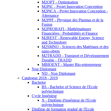
M2OPT - Optimisation
M2PIC - Projet Innovation Conception
M2PICA - Projet Innovation Conception -
Alternance
M2PPF - Physique des Plasmas et de la
Fusion
M2PROBAFI - Mathématiques
Financières : Probabilités et Finance
M2REST - Renewable Energy, Science
and Technology
M2SMNO - Sciences des Matériaux et des
nano-objets
M2TRADD - Transport et Développement
Durable - TRADD
MBIOENT - Master Bio-entrepreneur
Non Diplomant
ND - Non Diplomant
Catalogue 2018 - 2019
Bachelor
BS - Bachelor of Science de l'Ecole
polytechnique
Cycle Ingénieur
X - Diplôme d'ingénieur de l'Ecole
polytechnique
Diplôme de formation gradué de l'Ecole