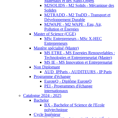
Matériaux et des Nano-Objets
M2SOLIDS - M2 Solids - Mécanique des
Solides
M2TRADD - M2 TraDD - Transport et
Développement Durable
M2WAPE - M2 WAPE - Eau, Air,
Pollution et Énergies
Master of Science (CGE)
MSc Entrepreneurs - MSc X-HEC
Entrepreneurs
Mastère spécialisé (Master)
MS ETRE - MS Energies Renouvelables :
Technologies et Entrepreneuriat (Master)
MS IE - MS Innovation et Entreprenariat
Non Diplomant
AUD_IPParis - AUDITEURS - IP Paris
Programme d'échange
EuroteQ - Diplôme EuroteQ
PEI - Programmes d'échange
internationaux
Catalogue 2024 - 2025
Bachelor
BX - Bachelor of Science de l'Ecole
polytechnique
Cycle Ingénieur