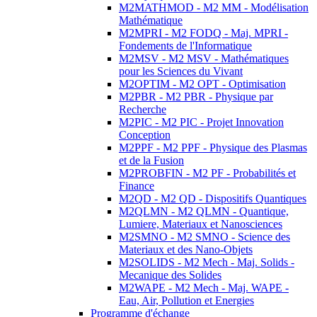
M2MATHMOD - M2 MM - Modélisation
Mathématique
M2MPRI - M2 FODQ - Maj. MPRI -
Fondements de l'Informatique
M2MSV - M2 MSV - Mathématiques
pour les Sciences du Vivant
M2OPTIM - M2 OPT - Optimisation
M2PBR - M2 PBR - Physique par
Recherche
M2PIC - M2 PIC - Projet Innovation
Conception
M2PPF - M2 PPF - Physique des Plasmas
et de la Fusion
M2PROBFIN - M2 PF - Probabilités et
Finance
M2QD - M2 QD - Dispositifs Quantiques
M2QLMN - M2 QLMN - Quantique,
Lumiere, Materiaux et Nanosciences
M2SMNO - M2 SMNO - Science des
Materiaux et des Nano-Objets
M2SOLIDS - M2 Mech - Maj. Solids -
Mecanique des Solides
M2WAPE - M2 Mech - Maj. WAPE -
Eau, Air, Pollution et Energies
Programme d'échange