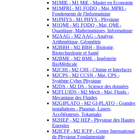
M1MIE - M1 MiE - Master en Economie
M1MPRI - M1 FODQ - Maj. MPRI -
Fondements de l'Informatique
M1PHYS - M1 PHYS - Physique
M1QMI - M1 FODQ - Maj. QMI -
Quantique, Mathematiques, Informatique
M2AAG - M2 AAG - Analyse,
Arithmétique, Géométrie
M2BBH - M2 BBH - Biologie,
Biotechnologie et Santé
M2BME - M2 BME - Ingénierie
BioMédicale
M2CHI - M2 CHI - Chimie et Interfaces
M2CPS - M2 CCSN - Maj. CPS -
Système Cyber Physique
M2DS - M2 DS - Science des données
M2FLUIDS - M2 Mech - Maj. Fluids -
Mecanique des Fluides
M2GIPLATO - M2 GI-PLATO - Grandes
installations - Plasmas, Lasers,
Accélérateurs, Tokamaks
M2HEP - M2 HEP - Physique des Hautes
Energies
M2ICFP - M2 ICFP - Centre International
de Physique Fondamentale