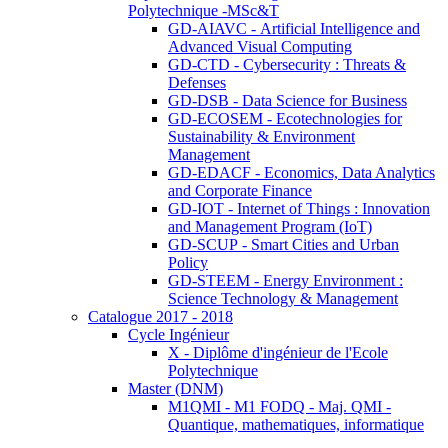
Polytechnique -MSc&T
GD-AIAVC - Artificial Intelligence and
Advanced Visual Computing
GD-CTD - Cybersecurity : Threats &
Defenses
GD-DSB - Data Science for Business
GD-ECOSEM - Ecotechnologies for
Sustainability & Environment
Management
GD-EDACF - Economics, Data Analytics
and Corporate Finance
GD-IOT - Internet of Things : Innovation
and Management Program (IoT)
GD-SCUP - Smart Cities and Urban
Policy
GD-STEEM - Energy Environment :
Science Technology & Management
Catalogue 2017 - 2018
Cycle Ingénieur
X - Diplôme d'ingénieur de l'Ecole
Polytechnique
Master (DNM)
M1QMI - M1 FODQ - Maj. QMI -
Quantique, mathematiques, informatique