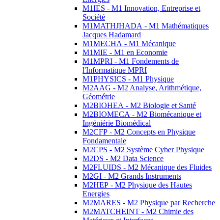
M1IES - M1 Innovation, Entreprise et
Société
M1MATHJHADA - M1 Mathématiques
Jacques Hadamard
M1MECHA - M1 Mécanique
M1MIE - M1 en Economie
M1MPRI - M1 Fondements de
l'Informatique MPRI
M1PHYSICS - M1 Physique
M2AAG - M2 Analyse, Arithmétique,
Géométrie
M2BIOHEA - M2 Biologie et Santé
M2BIOMECA - M2 Biomécanique et
Ingéniérie Biomédical
M2CFP - M2 Concepts en Physique
Fondamentale
M2CPS - M2 Système Cyber Physique
M2DS - M2 Data Science
M2FLUIDS - M2 Mécanique des Fluides
M2GI - M2 Grands Instruments
M2HEP - M2 Physique des Hautes
Energies
M2MARES - M2 Physique par Recherche
M2MATCHEINT - M2 Chimie des