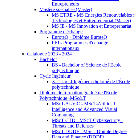
Entrepreneurs
Mastère spécialisé (Master)
MS ETRE - MS Energies Renouvelables :
Technologies et Entrepreneuriat (Master)
MS IE - MS Innovation et Entreprenariat
Programme d'échange
EuroteQ - Diplôme EuroteQ
PEI - Programmes d'échange
internationaux
Catalogue 2023 - 2024
Bachelor
BS - Bachelor of Science de l'Ecole
polytechnique
Cycle Ingénieur
X - Titre d’Ingénieur diplômé de l’École
polytechnique
Diplôme de formation gradué de l'Ecole
Polytechnique -MSc&T
MScT-AI-ViC - MScT-Artificial
Intelligence and Advanced Visual
Computing
MScT-CTD - MScT-Cybersecurity :
Threats and Defenses
MScT-DDDF - MScT-Double Degree
Data and Finance (DDDF)