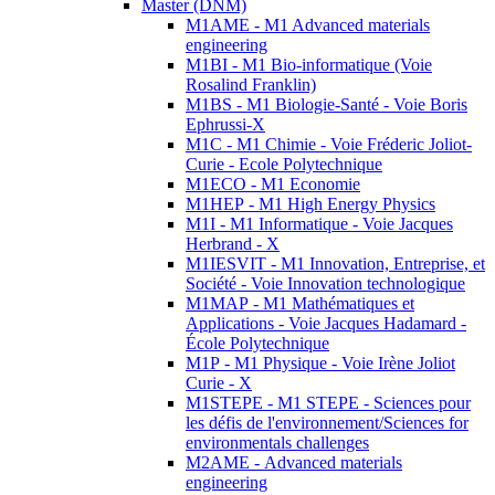
Master (DNM)
M1AME - M1 Advanced materials
engineering
M1BI - M1 Bio-informatique (Voie
Rosalind Franklin)
M1BS - M1 Biologie-Santé - Voie Boris
Ephrussi-X
M1C - M1 Chimie - Voie Fréderic Joliot-
Curie - Ecole Polytechnique
M1ECO - M1 Economie
M1HEP - M1 High Energy Physics
M1I - M1 Informatique - Voie Jacques
Herbrand - X
M1IESVIT - M1 Innovation, Entreprise, et
Société - Voie Innovation technologique
M1MAP - M1 Mathématiques et
Applications - Voie Jacques Hadamard -
École Polytechnique
M1P - M1 Physique - Voie Irène Joliot
Curie - X
M1STEPE - M1 STEPE - Sciences pour
les défis de l'environnement/Sciences for
environmentals challenges
M2AME - Advanced materials
engineering