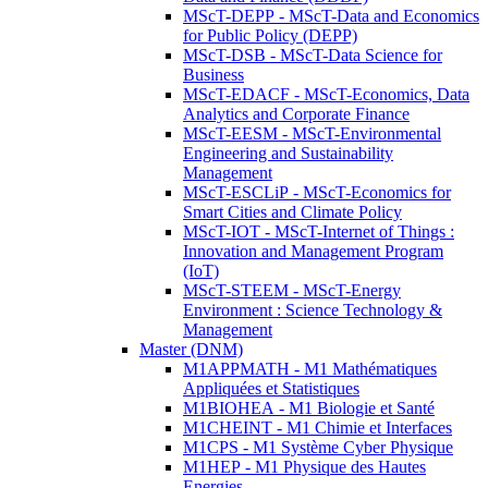
MScT-DEPP - MScT-Data and Economics
for Public Policy (DEPP)
MScT-DSB - MScT-Data Science for
Business
MScT-EDACF - MScT-Economics, Data
Analytics and Corporate Finance
MScT-EESM - MScT-Environmental
Engineering and Sustainability
Management
MScT-ESCLiP - MScT-Economics for
Smart Cities and Climate Policy
MScT-IOT - MScT-Internet of Things :
Innovation and Management Program
(IoT)
MScT-STEEM - MScT-Energy
Environment : Science Technology &
Management
Master (DNM)
M1APPMATH - M1 Mathématiques
Appliquées et Statistiques
M1BIOHEA - M1 Biologie et Santé
M1CHEINT - M1 Chimie et Interfaces
M1CPS - M1 Système Cyber Physique
M1HEP - M1 Physique des Hautes
Energies