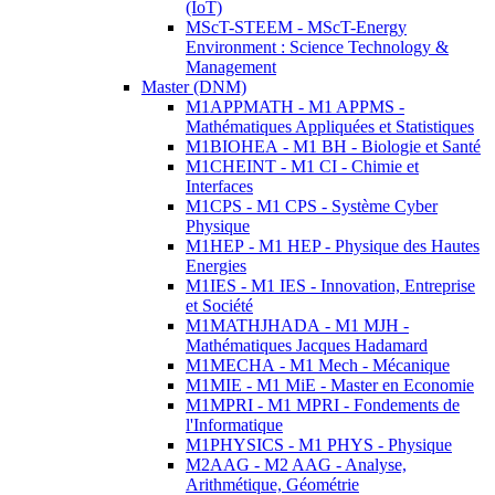
(IoT)
MScT-STEEM - MScT-Energy
Environment : Science Technology &
Management
Master (DNM)
M1APPMATH - M1 APPMS -
Mathématiques Appliquées et Statistiques
M1BIOHEA - M1 BH - Biologie et Santé
M1CHEINT - M1 CI - Chimie et
Interfaces
M1CPS - M1 CPS - Système Cyber
Physique
M1HEP - M1 HEP - Physique des Hautes
Energies
M1IES - M1 IES - Innovation, Entreprise
et Société
M1MATHJHADA - M1 MJH -
Mathématiques Jacques Hadamard
M1MECHA - M1 Mech - Mécanique
M1MIE - M1 MiE - Master en Economie
M1MPRI - M1 MPRI - Fondements de
l'Informatique
M1PHYSICS - M1 PHYS - Physique
M2AAG - M2 AAG - Analyse,
Arithmétique, Géométrie