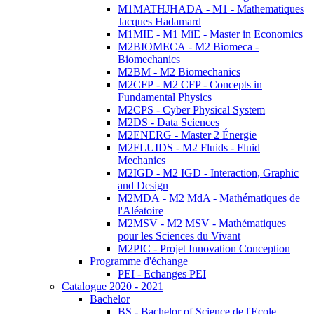
M1MATHJHADA - M1 - Mathematiques
Jacques Hadamard
M1MIE - M1 MiE - Master in Economics
M2BIOMECA - M2 Biomeca -
Biomechanics
M2BM - M2 Biomechanics
M2CFP - M2 CFP - Concepts in
Fundamental Physics
M2CPS - Cyber Physical System
M2DS - Data Sciences
M2ENERG - Master 2 Énergie
M2FLUIDS - M2 Fluids - Fluid
Mechanics
M2IGD - M2 IGD - Interaction, Graphic
and Design
M2MDA - M2 MdA - Mathématiques de
l'Aléatoire
M2MSV - M2 MSV - Mathématiques
pour les Sciences du Vivant
M2PIC - Projet Innovation Conception
Programme d'échange
PEI - Echanges PEI
Catalogue 2020 - 2021
Bachelor
BS - Bachelor of Science de l'Ecole