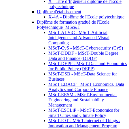
X - Titre d’Ingénieur diplômé de l’École
polytechnique
Diplôme d'établissement
X-4A - Diplôme de l'Ecole polytechnique
Diplôme de formation gradué de l'Ecole
Polytechnique -MSc&T
MScT-AI-ViC - MScT-Artificial
Intelligence and Advanced Visual
Computing
MScT-CyS - MScT-Cybersecurity (CyS)
MScT-DDDF - MScT-Double Degree
Data and Finance (DDDF)
MScT-DEPP - MScT-Data and Economics
for Public Policy (DEPP)
MScT-DSB - MScT-Data Science for
Business
MScT-EDACF - MScT-Economics, Data
Analytics and Corporate Finance
MScT-EESM - MScT-Environmental
Engineering and Sustainability
Management
MScT-ESCLiP - MScT-Economics for
Smart Cities and Climate Policy
MScT-IOT - MScT-Internet of Things :
Innovation and Management Program