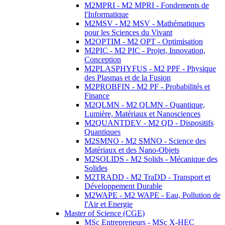
M2MPRI - M2 MPRI - Fondements de
l'Informatique
M2MSV - M2 MSV - Mathématiques
pour les Sciences du Vivant
M2OPTIM - M2 OPT - Optimisation
M2PIC - M2 PIC - Projet, Innovation,
Conception
M2PLASPHYFUS - M2 PPF - Physique
des Plasmas et de la Fusion
M2PROBFIN - M2 PF - Probabilités et
Finance
M2QLMN - M2 QLMN - Quantique,
Lumière, Matériaux et Nanosciences
M2QUANTDEV - M2 QD - Dispositifs
Quantiques
M2SMNO - M2 SMNO - Science des
Matériaux et des Nano-Objets
M2SOLIDS - M2 Solids - Mécanique des
Solides
M2TRADD - M2 TraDD - Transport et
Développement Durable
M2WAPE - M2 WAPE - Eau, Pollution de
l'Air et Energie
Master of Science (CGE)
MSc Entrepreneurs - MSc X-HEC