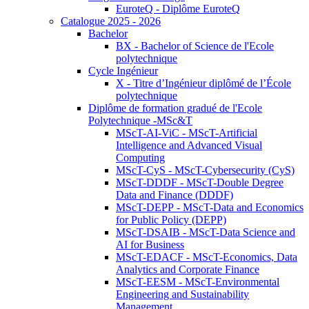
EuroteQ - Diplôme EuroteQ
Catalogue 2025 - 2026
Bachelor
BX - Bachelor of Science de l'Ecole
polytechnique
Cycle Ingénieur
X - Titre d’Ingénieur diplômé de l’École
polytechnique
Diplôme de formation gradué de l'Ecole
Polytechnique -MSc&T
MScT-AI-ViC - MScT-Artificial
Intelligence and Advanced Visual
Computing
MScT-CyS - MScT-Cybersecurity (CyS)
MScT-DDDF - MScT-Double Degree
Data and Finance (DDDF)
MScT-DEPP - MScT-Data and Economics
for Public Policy (DEPP)
MScT-DSAIB - MScT-Data Science and
AI for Business
MScT-EDACF - MScT-Economics, Data
Analytics and Corporate Finance
MScT-EESM - MScT-Environmental
Engineering and Sustainability
Management