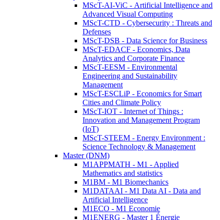
MScT-AI-ViC - Artificial Intelligence and
Advanced Visual Computing
MScT-CTD - Cybersecurity : Threats and
Defenses
MScT-DSB - Data Science for Business
MScT-EDACF - Economics, Data
Analytics and Corporate Finance
MScT-EESM - Environmental
Engineering and Sustainability
Management
MScT-ESCLiP - Economics for Smart
Cities and Climate Policy
MScT-IOT - Internet of Things :
Innovation and Management Program
(IoT)
MScT-STEEM - Energy Environment :
Science Technology & Management
Master (DNM)
M1APPMATH - M1 - Applied
Mathematics and statistics
M1BM - M1 Biomechanics
M1DATAAI - M1 Data AI - Data and
Artificial Intelligence
M1ECO - M1 Economie
M1ENERG - Master 1 Énergie