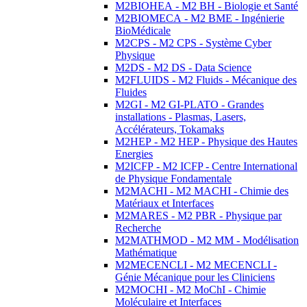
M2BIOHEA - M2 BH - Biologie et Santé
M2BIOMECA - M2 BME - Ingénierie
BioMédicale
M2CPS - M2 CPS - Système Cyber
Physique
M2DS - M2 DS - Data Science
M2FLUIDS - M2 Fluids - Mécanique des
Fluides
M2GI - M2 GI-PLATO - Grandes
installations - Plasmas, Lasers,
Accélérateurs, Tokamaks
M2HEP - M2 HEP - Physique des Hautes
Energies
M2ICFP - M2 ICFP - Centre International
de Physique Fondamentale
M2MACHI - M2 MACHI - Chimie des
Matériaux et Interfaces
M2MARES - M2 PBR - Physique par
Recherche
M2MATHMOD - M2 MM - Modélisation
Mathématique
M2MECENCLI - M2 MECENCLI -
Génie Mécanique pour les Cliniciens
M2MOCHI - M2 MoChI - Chimie
Moléculaire et Interfaces