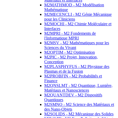
Matériaux et Interfaces
M2MATHMOD - M2 Modélisation
Mathématique
M2MECENCLI - M2 Génie Mécanique
pour les Cliniciens
M2MOCHI - M2 Chimie Moléculaire et
Interfaces
M2MPRI - M2 Fondements de
l'Informatique MPRI
M2MSV - M2 Mathématiques pour les
Sciences du Vivant
M2OPTIM - M2 Optimisation
M2PIC - M2 Projet, Innovation,
Conception
M2PLASPHYFUS - M2 Physique des
Plasmas et de la Fusion
M2PROBFIN - M2 Probabilités et
Finance
M2QNSLMT - M2 Quantique, Lumière,
Matériaux et Nanosciences
M2QUANTDEV - M2 Dispositifs
Quantiques
M2SMNO - M2 Science des Matériaux et
des Nano-Objets
M2SOLIDS - M2 Mécanique des Solides