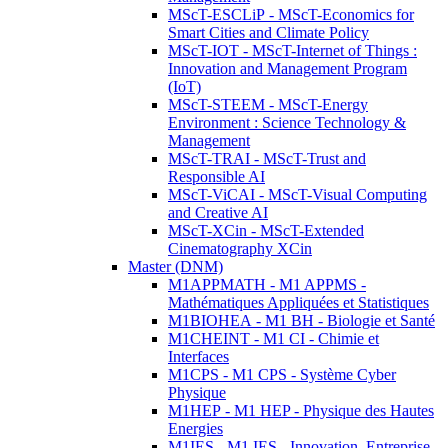
MScT-ESCLiP - MScT-Economics for
Smart Cities and Climate Policy
MScT-IOT - MScT-Internet of Things :
Innovation and Management Program
(IoT)
MScT-STEEM - MScT-Energy
Environment : Science Technology &
Management
MScT-TRAI - MScT-Trust and
Responsible AI
MScT-ViCAI - MScT-Visual Computing
and Creative AI
MScT-XCin - MScT-Extended
Cinematography XCin
Master (DNM)
M1APPMATH - M1 APPMS -
Mathématiques Appliquées et Statistiques
M1BIOHEA - M1 BH - Biologie et Santé
M1CHEINT - M1 CI - Chimie et
Interfaces
M1CPS - M1 CPS - Système Cyber
Physique
M1HEP - M1 HEP - Physique des Hautes
Energies
M1IES - M1 IES - Innovation, Entreprise