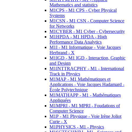
Mathematics and statistics
M1CPS - M1 CPS - Cyber Physical
Systems
M1CSN - M1 CSN - Computer Science
for Networks
M1CYBER - M1 Cyber - Cybersecurity
M1HPDA - M1 HPDA - High
Performance Data Analytics
M1I - M1 Informatique - Voie Jacques
Herbrand - X
M1IGD - M1 IGD - Interaction, Graphic
and Design
M1INTTRACPHY - M1 - International
Track in Physics
M1MAP - M1 Mathématiques et
Applications - Voie Jacques Hadamard -
École Polytechnique
M1MATHAPP - M1 - Mathématiques
Appliquées
M1MPRI - M1 MPRI - Foudations of
Computer Science
M1P - M1 Physique - Voie Irène Joliot
Curie - X
M1PHYSICS - M1 - Physics