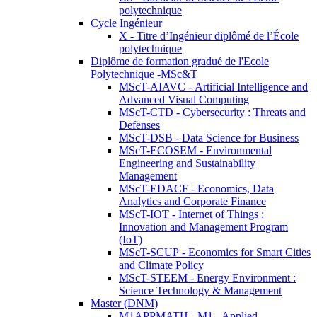
polytechnique
Cycle Ingénieur
X - Titre d’Ingénieur diplômé de l’École
polytechnique
Diplôme de formation gradué de l'Ecole
Polytechnique -MSc&T
MScT-AIAVC - Artificial Intelligence and
Advanced Visual Computing
MScT-CTD - Cybersecurity : Threats and
Defenses
MScT-DSB - Data Science for Business
MScT-ECOSEM - Environmental
Engineering and Sustainability
Management
MScT-EDACF - Economics, Data
Analytics and Corporate Finance
MScT-IOT - Internet of Things :
Innovation and Management Program
(IoT)
MScT-SCUP - Economics for Smart Cities
and Climate Policy
MScT-STEEM - Energy Environment :
Science Technology & Management
Master (DNM)
M1APPMATH - M1 - Applied