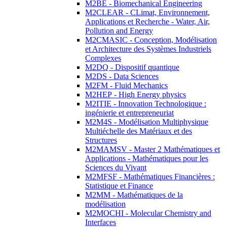
M2BE - Biomechanical Engineering
M2CLEAR - CLimat, Environnement,
Applications et Recherche - Water, Air,
Pollution and Energy
M2CMASIC - Conception, Modélisation
et Architecture des Systèmes Industriels
Complexes
M2DQ - Dispositif quantique
M2DS - Data Sciences
M2FM - Fluid Mechanics
M2HEP - High Energy physics
M2ITIE - Innovation Technologique :
ingénierie et entrepreneuriat
M2M4S - Modélisation Multiphysique
Multiéchelle des Matériaux et des
Structures
M2MAMSV - Master 2 Mathématiques et
Applications - Mathématiques pour les
Sciences du Vivant
M2MFSF - Mathématiques Financières :
Statistique et Finance
M2MM - Mathématiques de la
modélisation
M2MOCHI - Molecular Chemistry and
Interfaces