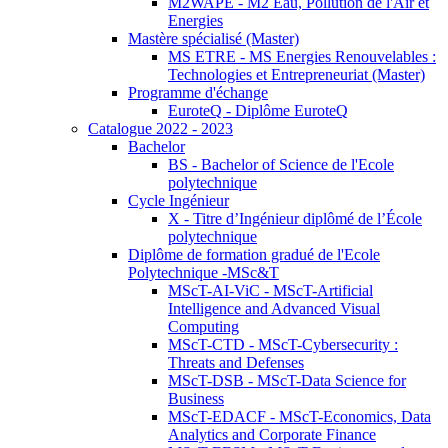
M2WAPE - M2 Eau, Pollution de l'Air et
Energies
Mastère spécialisé (Master)
MS ETRE - MS Energies Renouvelables :
Technologies et Entrepreneuriat (Master)
Programme d'échange
EuroteQ - Diplôme EuroteQ
Catalogue 2022 - 2023
Bachelor
BS - Bachelor of Science de l'Ecole
polytechnique
Cycle Ingénieur
X - Titre d’Ingénieur diplômé de l’École
polytechnique
Diplôme de formation gradué de l'Ecole
Polytechnique -MSc&T
MScT-AI-ViC - MScT-Artificial
Intelligence and Advanced Visual
Computing
MScT-CTD - MScT-Cybersecurity :
Threats and Defenses
MScT-DSB - MScT-Data Science for
Business
MScT-EDACF - MScT-Economics, Data
Analytics and Corporate Finance