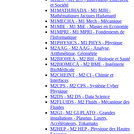
et Société
M1MATHJHADA - M1 MJH -
Mathématiques Jacques Hadamard
M1MECHA - M1 Mech - Mécanique
M1MIE - M1 MiE - Master en Economie
M1MPRI - M1 MPRI - Fondements de
l'Informatique
M1PHYSICS - M1 PHYS - Physique
M2AAG - M2 AAG - Analyse,
Arithmétique, Géométrie
M2BIOHEA - M2 BH - Biologie et Santé
M2BIOMECA - M2 BME - Ingénierie
BioMédicale
M2CHEINT - M2 CI - Chimie et
Interfaces
M2CPS - M2 CPS - Système Cyber
Physique
M2DS - M2 DS - Data Science
M2FLUIDS - M2 Fluids - Mécanique des
Fluides
M2GI - M2 GI-PLATO - Grandes
installations - Plasmas, Lasers,
Accélérateurs, Tokamaks
M2HEP - M2 HEP - Physique des Hautes