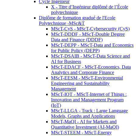
Cycle Ingénieur
X - Titre d’Ingénieur diplômé de l’École
polytechnique
Diplôme de formation gradué de l'Ecole
Polytechnique -MSc&T
MScT-CyS - MScT-Cybersecurity (CyS)
MScT-DDDF - MScT-Double Degree
Data and Finance (DDDF)
MScT-DEPP - MScT-Data and Economics
for Public Policy (DEPP)
MScT-DSAIB - MScT-Data Science and
AI for Business
MScT-EDACF - MScT-Economics, Data
Analytics and Corporate Finance
MScT-EESM - MScT-Environmental
Engineering and Sustainability
Management
MScT-IOT - MScT-Internet of Things :
Innovation and Management Program
(IoT)
MScT-LLGA - Track : Large Language
Models, Graphs and Applications
MScT-MaQI - AI for Markets and
Quantitative Investment (AI-MaQI)
MScT-STEEM - MScT-Energy