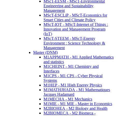
MScT-EESM - MScT-Environmental
Engineering and Sustainability
Management
MScT-ESCLiP - MScT-Economics for
Smart Cities and Climate Policy
MScT-IOT - MScT-Internet of Things :
Innovation and Management Program
(IoT)
MScT-STEEM - MScT-Energy
Environment : Science Technology &
Management
Master (DNM)
M1APPMATH - M1 Applied Mathematics
and statistics
M1CHEINT - M1 Chemistry and
Interfaces
M1CPS - M1 CPS - Cyber Physical
Systems
M1HEP - M1 High Energy Physics
M1MATHJHADA - M1 Mathematiques
Jacques Hadamard
M1MECHA - M1 Mechanics
M1MIE - M1 MIE - Master in Economics
M2BIOHEA - M2 Biology and Health
M2BIOMECA - M2 Biomeca -