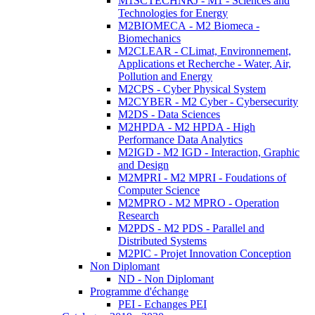
M1SCTECHNRJ - M1 - Sciences and
Technologies for Energy
M2BIOMECA - M2 Biomeca -
Biomechanics
M2CLEAR - CLimat, Environnement,
Applications et Recherche - Water, Air,
Pollution and Energy
M2CPS - Cyber Physical System
M2CYBER - M2 Cyber - Cybersecurity
M2DS - Data Sciences
M2HPDA - M2 HPDA - High
Performance Data Analytics
M2IGD - M2 IGD - Interaction, Graphic
and Design
M2MPRI - M2 MPRI - Foudations of
Computer Science
M2MPRO - M2 MPRO - Operation
Research
M2PDS - M2 PDS - Parallel and
Distributed Systems
M2PIC - Projet Innovation Conception
Non Diplomant
ND - Non Diplomant
Programme d'échange
PEI - Echanges PEI