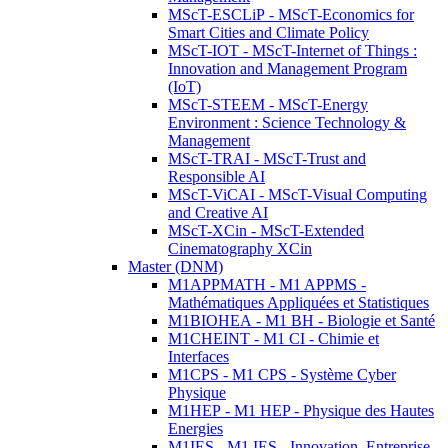
MScT-ESCLiP - MScT-Economics for
Smart Cities and Climate Policy
MScT-IOT - MScT-Internet of Things :
Innovation and Management Program
(IoT)
MScT-STEEM - MScT-Energy
Environment : Science Technology &
Management
MScT-TRAI - MScT-Trust and
Responsible AI
MScT-ViCAI - MScT-Visual Computing
and Creative AI
MScT-XCin - MScT-Extended
Cinematography XCin
Master (DNM)
M1APPMATH - M1 APPMS -
Mathématiques Appliquées et Statistiques
M1BIOHEA - M1 BH - Biologie et Santé
M1CHEINT - M1 CI - Chimie et
Interfaces
M1CPS - M1 CPS - Système Cyber
Physique
M1HEP - M1 HEP - Physique des Hautes
Energies
M1IES - M1 IES - Innovation, Entreprise