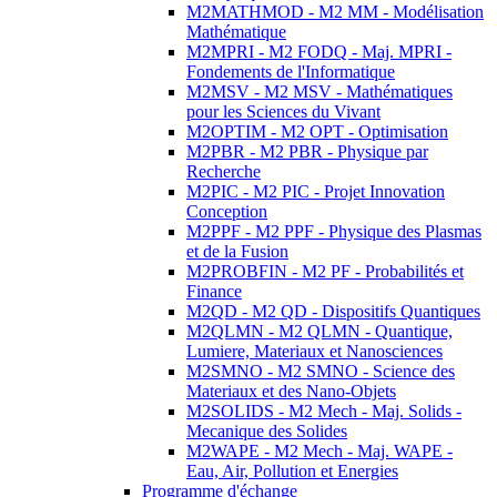
M2MATHMOD - M2 MM - Modélisation
Mathématique
M2MPRI - M2 FODQ - Maj. MPRI -
Fondements de l'Informatique
M2MSV - M2 MSV - Mathématiques
pour les Sciences du Vivant
M2OPTIM - M2 OPT - Optimisation
M2PBR - M2 PBR - Physique par
Recherche
M2PIC - M2 PIC - Projet Innovation
Conception
M2PPF - M2 PPF - Physique des Plasmas
et de la Fusion
M2PROBFIN - M2 PF - Probabilités et
Finance
M2QD - M2 QD - Dispositifs Quantiques
M2QLMN - M2 QLMN - Quantique,
Lumiere, Materiaux et Nanosciences
M2SMNO - M2 SMNO - Science des
Materiaux et des Nano-Objets
M2SOLIDS - M2 Mech - Maj. Solids -
Mecanique des Solides
M2WAPE - M2 Mech - Maj. WAPE -
Eau, Air, Pollution et Energies
Programme d'échange