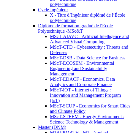
polytechnique
Cycle Ingénieur
X - Titre d’Ingénieur diplômé de l’École
polytechnique
Diplôme de formation gradué de l'Ecole
Polytechnique -MSc&T
MScT-AIAVC - Artificial Intelligence and
Advanced Visual Computing
MScT-CTD - Cybersecurity : Threats and
Defenses
MScT-DSB - Data Science for Business
MScT-ECOSEM - Environmental
Engineering and Sustainability
Management
MScT-EDACF - Economics, Data
Analytics and Corporate Finance
MScT-IOT - Internet of Things :
Innovation and Management Program
(IoT)
MScT-SCUP - Economics for Smart Cities
and Climate Policy
MScT-STEEM - Energy Environment :
Science Technology & Management
Master (DNM)
M1APPMATH - M1 - Applied