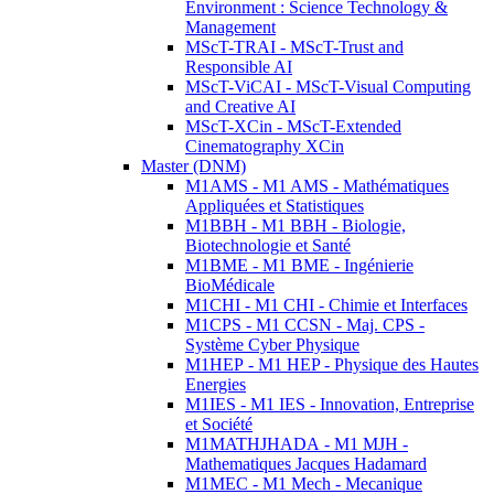
Environment : Science Technology &
Management
MScT-TRAI - MScT-Trust and
Responsible AI
MScT-ViCAI - MScT-Visual Computing
and Creative AI
MScT-XCin - MScT-Extended
Cinematography XCin
Master (DNM)
M1AMS - M1 AMS - Mathématiques
Appliquées et Statistiques
M1BBH - M1 BBH - Biologie,
Biotechnologie et Santé
M1BME - M1 BME - Ingénierie
BioMédicale
M1CHI - M1 CHI - Chimie et Interfaces
M1CPS - M1 CCSN - Maj. CPS -
Système Cyber Physique
M1HEP - M1 HEP - Physique des Hautes
Energies
M1IES - M1 IES - Innovation, Entreprise
et Société
M1MATHJHADA - M1 MJH -
Mathematiques Jacques Hadamard
M1MEC - M1 Mech - Mecanique