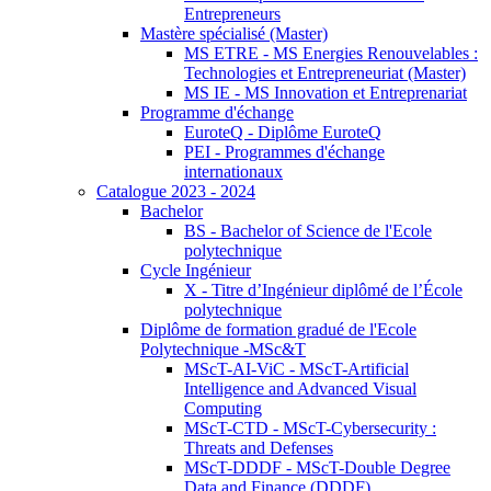
Entrepreneurs
Mastère spécialisé (Master)
MS ETRE - MS Energies Renouvelables :
Technologies et Entrepreneuriat (Master)
MS IE - MS Innovation et Entreprenariat
Programme d'échange
EuroteQ - Diplôme EuroteQ
PEI - Programmes d'échange
internationaux
Catalogue 2023 - 2024
Bachelor
BS - Bachelor of Science de l'Ecole
polytechnique
Cycle Ingénieur
X - Titre d’Ingénieur diplômé de l’École
polytechnique
Diplôme de formation gradué de l'Ecole
Polytechnique -MSc&T
MScT-AI-ViC - MScT-Artificial
Intelligence and Advanced Visual
Computing
MScT-CTD - MScT-Cybersecurity :
Threats and Defenses
MScT-DDDF - MScT-Double Degree
Data and Finance (DDDF)