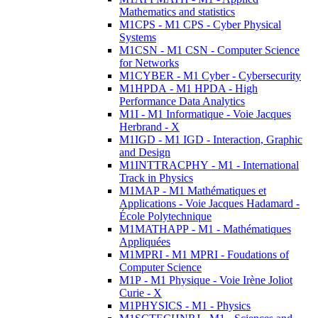
Mathematics and statistics
M1CPS - M1 CPS - Cyber Physical
Systems
M1CSN - M1 CSN - Computer Science
for Networks
M1CYBER - M1 Cyber - Cybersecurity
M1HPDA - M1 HPDA - High
Performance Data Analytics
M1I - M1 Informatique - Voie Jacques
Herbrand - X
M1IGD - M1 IGD - Interaction, Graphic
and Design
M1INTTRACPHY - M1 - International
Track in Physics
M1MAP - M1 Mathématiques et
Applications - Voie Jacques Hadamard -
École Polytechnique
M1MATHAPP - M1 - Mathématiques
Appliquées
M1MPRI - M1 MPRI - Foudations of
Computer Science
M1P - M1 Physique - Voie Irène Joliot
Curie - X
M1PHYSICS - M1 - Physics