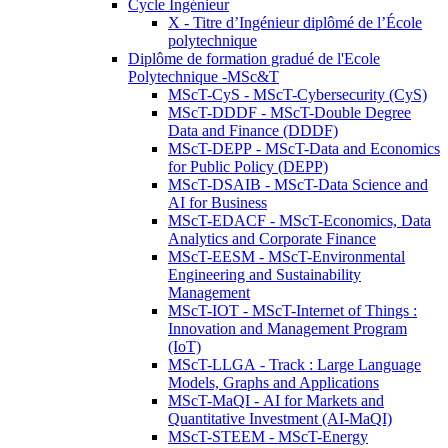
Cycle Ingénieur
X - Titre d’Ingénieur diplômé de l’École
polytechnique
Diplôme de formation gradué de l'Ecole
Polytechnique -MSc&T
MScT-CyS - MScT-Cybersecurity (CyS)
MScT-DDDF - MScT-Double Degree
Data and Finance (DDDF)
MScT-DEPP - MScT-Data and Economics
for Public Policy (DEPP)
MScT-DSAIB - MScT-Data Science and
AI for Business
MScT-EDACF - MScT-Economics, Data
Analytics and Corporate Finance
MScT-EESM - MScT-Environmental
Engineering and Sustainability
Management
MScT-IOT - MScT-Internet of Things :
Innovation and Management Program
(IoT)
MScT-LLGA - Track : Large Language
Models, Graphs and Applications
MScT-MaQI - AI for Markets and
Quantitative Investment (AI-MaQI)
MScT-STEEM - MScT-Energy