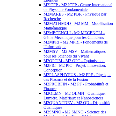
Energies
M2ICFP - M2 ICFP - Centre International
de Physique Fondamentale
M2MARES - M2 PBR - Physique par
Recherche
M2MATHMOD - M2 MM - Modélisation
Mathématique
M2MECENCLI - M2 MECENCLI -
Génie Mécanique pour les Cliniciens
M2MPRI - M2 MPRI - Fondements de
l'Informatique
M2MSV - M2 MSV - Mathématiques
pour les Sciences du Vivant
M2OPTIM - M2 OPT - Optimisation
M2PIC - M2 PIC - Projet, Innovation,
Conception
M2PLASPHYFUS - M2 PPF - Physique
des Plasmas et de la Fusion
M2PROBFIN - M2 PF - Probabilités et
Finance
M2QLMN - M2 QLMN - Quantique,
Lumière, Matériaux et Nanosciences
M2QUANTDEV - M2 QD - Dispositifs
Quantiques
M2SMNO - M2 SMNO - Science des