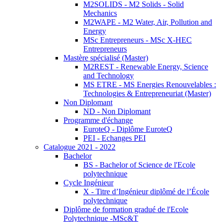
M2SOLIDS - M2 Solids - Solid
Mechanics
M2WAPE - M2 Water, Air, Pollution and
Energy
MSc Entrepreneurs - MSc X-HEC
Entrepreneurs
Mastère spécialisé (Master)
M2REST - Renewable Energy, Science
and Technology
MS ETRE - MS Energies Renouvelables :
Technologies & Entrepreneuriat (Master)
Non Diplomant
ND - Non Diplomant
Programme d'échange
EuroteQ - Diplôme EuroteQ
PEI - Echanges PEI
Catalogue 2021 - 2022
Bachelor
BS - Bachelor of Science de l'Ecole
polytechnique
Cycle Ingénieur
X - Titre d’Ingénieur diplômé de l’École
polytechnique
Diplôme de formation gradué de l'Ecole
Polytechnique -MSc&T