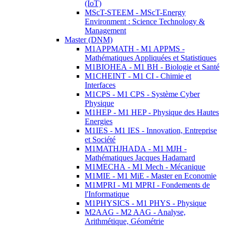
(IoT)
MScT-STEEM - MScT-Energy
Environment : Science Technology &
Management
Master (DNM)
M1APPMATH - M1 APPMS -
Mathématiques Appliquées et Statistiques
M1BIOHEA - M1 BH - Biologie et Santé
M1CHEINT - M1 CI - Chimie et
Interfaces
M1CPS - M1 CPS - Système Cyber
Physique
M1HEP - M1 HEP - Physique des Hautes
Energies
M1IES - M1 IES - Innovation, Entreprise
et Société
M1MATHJHADA - M1 MJH -
Mathématiques Jacques Hadamard
M1MECHA - M1 Mech - Mécanique
M1MIE - M1 MiE - Master en Economie
M1MPRI - M1 MPRI - Fondements de
l'Informatique
M1PHYSICS - M1 PHYS - Physique
M2AAG - M2 AAG - Analyse,
Arithmétique, Géométrie