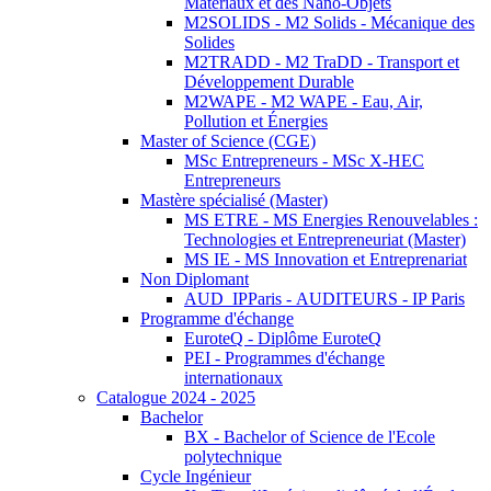
Matériaux et des Nano-Objets
M2SOLIDS - M2 Solids - Mécanique des
Solides
M2TRADD - M2 TraDD - Transport et
Développement Durable
M2WAPE - M2 WAPE - Eau, Air,
Pollution et Énergies
Master of Science (CGE)
MSc Entrepreneurs - MSc X-HEC
Entrepreneurs
Mastère spécialisé (Master)
MS ETRE - MS Energies Renouvelables :
Technologies et Entrepreneuriat (Master)
MS IE - MS Innovation et Entreprenariat
Non Diplomant
AUD_IPParis - AUDITEURS - IP Paris
Programme d'échange
EuroteQ - Diplôme EuroteQ
PEI - Programmes d'échange
internationaux
Catalogue 2024 - 2025
Bachelor
BX - Bachelor of Science de l'Ecole
polytechnique
Cycle Ingénieur