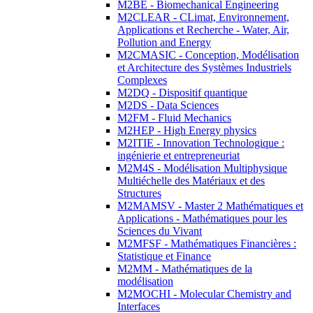
M2BE - Biomechanical Engineering
M2CLEAR - CLimat, Environnement,
Applications et Recherche - Water, Air,
Pollution and Energy
M2CMASIC - Conception, Modélisation
et Architecture des Systèmes Industriels
Complexes
M2DQ - Dispositif quantique
M2DS - Data Sciences
M2FM - Fluid Mechanics
M2HEP - High Energy physics
M2ITIE - Innovation Technologique :
ingénierie et entrepreneuriat
M2M4S - Modélisation Multiphysique
Multiéchelle des Matériaux et des
Structures
M2MAMSV - Master 2 Mathématiques et
Applications - Mathématiques pour les
Sciences du Vivant
M2MFSF - Mathématiques Financières :
Statistique et Finance
M2MM - Mathématiques de la
modélisation
M2MOCHI - Molecular Chemistry and
Interfaces