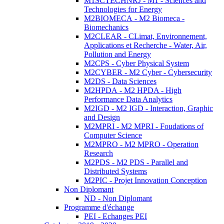
M1SCTECHNRJ - M1 - Sciences and
Technologies for Energy
M2BIOMECA - M2 Biomeca -
Biomechanics
M2CLEAR - CLimat, Environnement,
Applications et Recherche - Water, Air,
Pollution and Energy
M2CPS - Cyber Physical System
M2CYBER - M2 Cyber - Cybersecurity
M2DS - Data Sciences
M2HPDA - M2 HPDA - High
Performance Data Analytics
M2IGD - M2 IGD - Interaction, Graphic
and Design
M2MPRI - M2 MPRI - Foudations of
Computer Science
M2MPRO - M2 MPRO - Operation
Research
M2PDS - M2 PDS - Parallel and
Distributed Systems
M2PIC - Projet Innovation Conception
Non Diplomant
ND - Non Diplomant
Programme d'échange
PEI - Echanges PEI