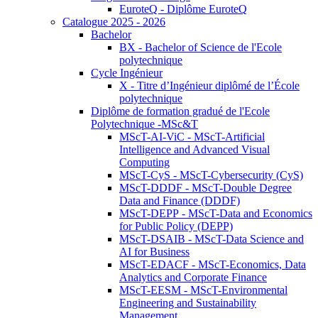
EuroteQ - Diplôme EuroteQ
Catalogue 2025 - 2026
Bachelor
BX - Bachelor of Science de l'Ecole
polytechnique
Cycle Ingénieur
X - Titre d’Ingénieur diplômé de l’École
polytechnique
Diplôme de formation gradué de l'Ecole
Polytechnique -MSc&T
MScT-AI-ViC - MScT-Artificial
Intelligence and Advanced Visual
Computing
MScT-CyS - MScT-Cybersecurity (CyS)
MScT-DDDF - MScT-Double Degree
Data and Finance (DDDF)
MScT-DEPP - MScT-Data and Economics
for Public Policy (DEPP)
MScT-DSAIB - MScT-Data Science and
AI for Business
MScT-EDACF - MScT-Economics, Data
Analytics and Corporate Finance
MScT-EESM - MScT-Environmental
Engineering and Sustainability
Management