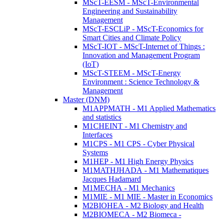
MScT-EESM - MScT-Environmental
Engineering and Sustainability
Management
MScT-ESCLiP - MScT-Economics for
Smart Cities and Climate Policy
MScT-IOT - MScT-Internet of Things :
Innovation and Management Program
(IoT)
MScT-STEEM - MScT-Energy
Environment : Science Technology &
Management
Master (DNM)
M1APPMATH - M1 Applied Mathematics
and statistics
M1CHEINT - M1 Chemistry and
Interfaces
M1CPS - M1 CPS - Cyber Physical
Systems
M1HEP - M1 High Energy Physics
M1MATHJHADA - M1 Mathematiques
Jacques Hadamard
M1MECHA - M1 Mechanics
M1MIE - M1 MIE - Master in Economics
M2BIOHEA - M2 Biology and Health
M2BIOMECA - M2 Biomeca -