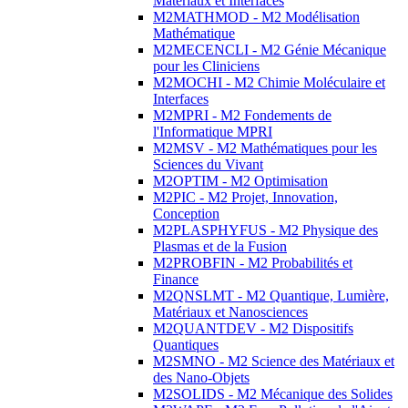
Matériaux et Interfaces
M2MATHMOD - M2 Modélisation
Mathématique
M2MECENCLI - M2 Génie Mécanique
pour les Cliniciens
M2MOCHI - M2 Chimie Moléculaire et
Interfaces
M2MPRI - M2 Fondements de
l'Informatique MPRI
M2MSV - M2 Mathématiques pour les
Sciences du Vivant
M2OPTIM - M2 Optimisation
M2PIC - M2 Projet, Innovation,
Conception
M2PLASPHYFUS - M2 Physique des
Plasmas et de la Fusion
M2PROBFIN - M2 Probabilités et
Finance
M2QNSLMT - M2 Quantique, Lumière,
Matériaux et Nanosciences
M2QUANTDEV - M2 Dispositifs
Quantiques
M2SMNO - M2 Science des Matériaux et
des Nano-Objets
M2SOLIDS - M2 Mécanique des Solides