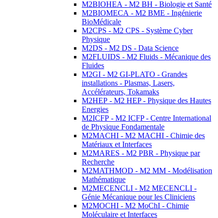
M2BIOHEA - M2 BH - Biologie et Santé
M2BIOMECA - M2 BME - Ingénierie
BioMédicale
M2CPS - M2 CPS - Système Cyber
Physique
M2DS - M2 DS - Data Science
M2FLUIDS - M2 Fluids - Mécanique des
Fluides
M2GI - M2 GI-PLATO - Grandes
installations - Plasmas, Lasers,
Accélérateurs, Tokamaks
M2HEP - M2 HEP - Physique des Hautes
Energies
M2ICFP - M2 ICFP - Centre International
de Physique Fondamentale
M2MACHI - M2 MACHI - Chimie des
Matériaux et Interfaces
M2MARES - M2 PBR - Physique par
Recherche
M2MATHMOD - M2 MM - Modélisation
Mathématique
M2MECENCLI - M2 MECENCLI -
Génie Mécanique pour les Cliniciens
M2MOCHI - M2 MoChI - Chimie
Moléculaire et Interfaces