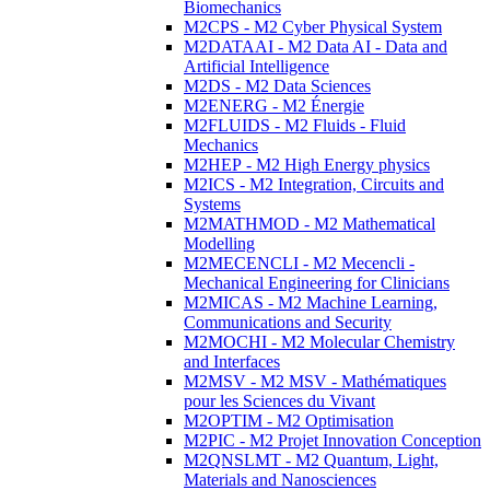
Biomechanics
M2CPS - M2 Cyber Physical System
M2DATAAI - M2 Data AI - Data and
Artificial Intelligence
M2DS - M2 Data Sciences
M2ENERG - M2 Énergie
M2FLUIDS - M2 Fluids - Fluid
Mechanics
M2HEP - M2 High Energy physics
M2ICS - M2 Integration, Circuits and
Systems
M2MATHMOD - M2 Mathematical
Modelling
M2MECENCLI - M2 Mecencli -
Mechanical Engineering for Clinicians
M2MICAS - M2 Machine Learning,
Communications and Security
M2MOCHI - M2 Molecular Chemistry
and Interfaces
M2MSV - M2 MSV - Mathématiques
pour les Sciences du Vivant
M2OPTIM - M2 Optimisation
M2PIC - M2 Projet Innovation Conception
M2QNSLMT - M2 Quantum, Light,
Materials and Nanosciences