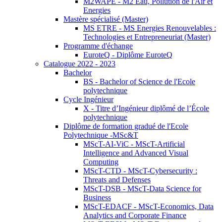
M2WAPE - M2 Eau, Pollution de l'Air et
Energies
Mastère spécialisé (Master)
MS ETRE - MS Energies Renouvelables :
Technologies et Entrepreneuriat (Master)
Programme d'échange
EuroteQ - Diplôme EuroteQ
Catalogue 2022 - 2023
Bachelor
BS - Bachelor of Science de l'Ecole
polytechnique
Cycle Ingénieur
X - Titre d’Ingénieur diplômé de l’École
polytechnique
Diplôme de formation gradué de l'Ecole
Polytechnique -MSc&T
MScT-AI-ViC - MScT-Artificial
Intelligence and Advanced Visual
Computing
MScT-CTD - MScT-Cybersecurity :
Threats and Defenses
MScT-DSB - MScT-Data Science for
Business
MScT-EDACF - MScT-Economics, Data
Analytics and Corporate Finance