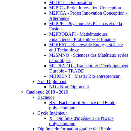
M2OPT - Optimisation
M2PIC - Projet Innovation Conception
M2PICA - Projet Innovation Conception -
Alternance
M2PPF - Physique des Plasmas et de la
Fusion
M2PROBAFI - Mathématiques
Financières : Probabilités et Finance
M2REST - Renewable Energy, Science
and Technology
M2SMNO - Sciences des Matériaux et des
nano-objets
M2TRADD - Transport et Développement
Durable - TRADD
MBIOENT - Master Bio-entrepreneur
Non Diplomant
ND - Non Diplomant
Catalogue 2018 - 2019
Bachelor
BS - Bachelor of Science de l'Ecole
polytechnique
Cycle Ingénieur
X - Diplôme d'ingénieur de l'Ecole
polytechnique
Diplôme de formation gradué de l'Ecole