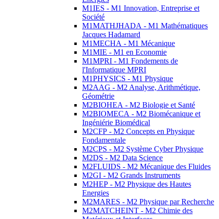
M1IES - M1 Innovation, Entreprise et
Société
M1MATHJHADA - M1 Mathématiques
Jacques Hadamard
M1MECHA - M1 Mécanique
M1MIE - M1 en Economie
M1MPRI - M1 Fondements de
l'Informatique MPRI
M1PHYSICS - M1 Physique
M2AAG - M2 Analyse, Arithmétique,
Géométrie
M2BIOHEA - M2 Biologie et Santé
M2BIOMECA - M2 Biomécanique et
Ingéniérie Biomédical
M2CFP - M2 Concepts en Physique
Fondamentale
M2CPS - M2 Système Cyber Physique
M2DS - M2 Data Science
M2FLUIDS - M2 Mécanique des Fluides
M2GI - M2 Grands Instruments
M2HEP - M2 Physique des Hautes
Energies
M2MARES - M2 Physique par Recherche
M2MATCHEINT - M2 Chimie des