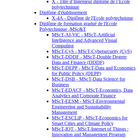
X - Titre d’Ingénieur diplômé de l’École
polytechnique
Diplôme d'établissement
X-4A - Diplôme de l'Ecole polytechnique
Diplôme de formation gradué de l'Ecole
Polytechnique -MSc&T
MScT-AI-ViC - MScT-Artificial
Intelligence and Advanced Visual
Computing
MScT-CyS - MScT-Cybersecurity (CyS)
MScT-DDDF - MScT-Double Degree
Data and Finance (DDDF)
MScT-DEPP - MScT-Data and Economics
for Public Policy (DEPP)
MScT-DSB - MScT-Data Science for
Business
MScT-EDACF - MScT-Economics, Data
Analytics and Corporate Finance
MScT-EESM - MScT-Environmental
Engineering and Sustainability
Management
MScT-ESCLiP - MScT-Economics for
Smart Cities and Climate Policy
MScT-IOT - MScT-Internet of Things :
Innovation and Management Program