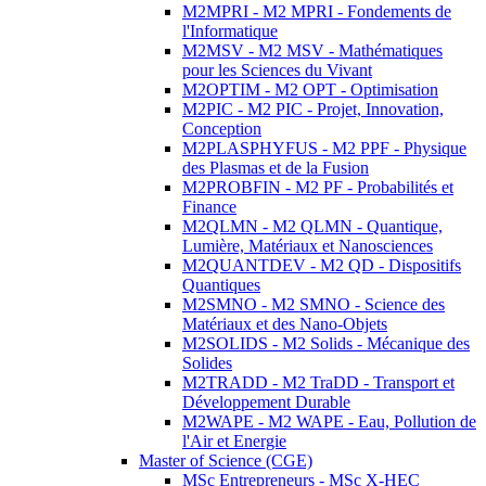
M2MPRI - M2 MPRI - Fondements de
l'Informatique
M2MSV - M2 MSV - Mathématiques
pour les Sciences du Vivant
M2OPTIM - M2 OPT - Optimisation
M2PIC - M2 PIC - Projet, Innovation,
Conception
M2PLASPHYFUS - M2 PPF - Physique
des Plasmas et de la Fusion
M2PROBFIN - M2 PF - Probabilités et
Finance
M2QLMN - M2 QLMN - Quantique,
Lumière, Matériaux et Nanosciences
M2QUANTDEV - M2 QD - Dispositifs
Quantiques
M2SMNO - M2 SMNO - Science des
Matériaux et des Nano-Objets
M2SOLIDS - M2 Solids - Mécanique des
Solides
M2TRADD - M2 TraDD - Transport et
Développement Durable
M2WAPE - M2 WAPE - Eau, Pollution de
l'Air et Energie
Master of Science (CGE)
MSc Entrepreneurs - MSc X-HEC