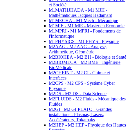
et Société
M1MATHJHADA - M1 MJH -
Mathématiques Jacques Hadamard
M1MECHA - M1 Mech - Mécanique
M1MIE - M1 MiE - Master en Economie
M1MPRI - M1 MPRI - Fondements de
l'Informatique
M1PHYSICS - M1 PHYS - Physique
M2AAG - M2 AAG - Analyse,
Arithmétique, Géométrie
M2BIOHEA - M2 BH - Biologie et Santé
M2BIOMECA - M2 BME - Ingénierie
BioMédicale
M2CHEINT - M2 CI - Chimie et
Interfaces
M2CPS - M2 CPS - Système Cyber
Physique
M2DS - M2 DS - Data Science
M2FLUIDS - M2 Fluids - Mécanique des
Fluides
M2GI - M2 GI-PLATO - Grandes
installations - Plasmas, Lasers,
Accélérateurs, Tokamaks
M2HEP - M2 HEP - Physique des Hautes