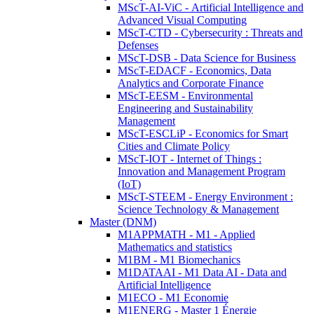
MScT-AI-ViC - Artificial Intelligence and
Advanced Visual Computing
MScT-CTD - Cybersecurity : Threats and
Defenses
MScT-DSB - Data Science for Business
MScT-EDACF - Economics, Data
Analytics and Corporate Finance
MScT-EESM - Environmental
Engineering and Sustainability
Management
MScT-ESCLiP - Economics for Smart
Cities and Climate Policy
MScT-IOT - Internet of Things :
Innovation and Management Program
(IoT)
MScT-STEEM - Energy Environment :
Science Technology & Management
Master (DNM)
M1APPMATH - M1 - Applied
Mathematics and statistics
M1BM - M1 Biomechanics
M1DATAAI - M1 Data AI - Data and
Artificial Intelligence
M1ECO - M1 Economie
M1ENERG - Master 1 Énergie