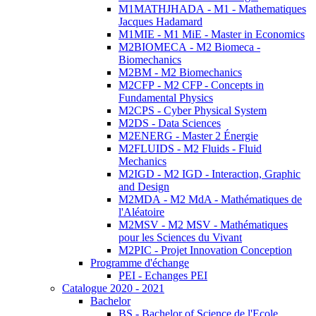
M1MATHJHADA - M1 - Mathematiques
Jacques Hadamard
M1MIE - M1 MiE - Master in Economics
M2BIOMECA - M2 Biomeca -
Biomechanics
M2BM - M2 Biomechanics
M2CFP - M2 CFP - Concepts in
Fundamental Physics
M2CPS - Cyber Physical System
M2DS - Data Sciences
M2ENERG - Master 2 Énergie
M2FLUIDS - M2 Fluids - Fluid
Mechanics
M2IGD - M2 IGD - Interaction, Graphic
and Design
M2MDA - M2 MdA - Mathématiques de
l'Aléatoire
M2MSV - M2 MSV - Mathématiques
pour les Sciences du Vivant
M2PIC - Projet Innovation Conception
Programme d'échange
PEI - Echanges PEI
Catalogue 2020 - 2021
Bachelor
BS - Bachelor of Science de l'Ecole