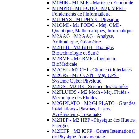
M1MIE - M1 MiE - Master en Economie
M1MPRI - M1 FODQ - Maj. MPRI -
Fondements de l'Informatique
M1PHYS - M1 PHYS - Physique
M1QMI - M1 FODQ - Maj. QMI -
Quantique, Mathematiques, Informatique
M2AAG - M2 AAG - Analyse,
Arithmétique, Géométrie
M2BBH - M2 BBH - Biologie,
Biotechnologie et Santé
M2BME - M2 BME - Ingénierie
BioMédicale
M2CHI - M2 CHI - Chimie et Interfaces
M2CPS - M2 CCSN - Maj. CPS -
Système Cyber Physique
M2DS - M2 DS - Science des données
M2FLUIDS - M2 Mech - Maj. Fluids -
Mecanique des Fluides
M2GIPLATO - M2 GI-PLATO - Grandes
installations - Plasmas, Lasers,
Accélérateurs, Tokamaks
M2HEP - M2 HEP - Physique des Hautes
Energies
M2ICFP - M2 ICFP - Centre International
de Physique Fondamentale