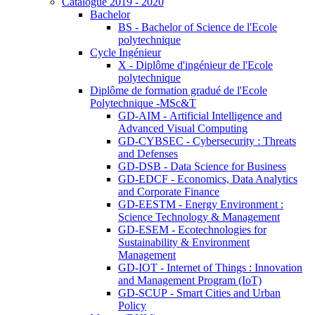
Catalogue 2019 - 2020
Bachelor
BS - Bachelor of Science de l'Ecole
polytechnique
Cycle Ingénieur
X - Diplôme d'ingénieur de l'Ecole
polytechnique
Diplôme de formation gradué de l'Ecole
Polytechnique -MSc&T
GD-AIM - Artificial Intelligence and
Advanced Visual Computing
GD-CYBSEC - Cybersecurity : Threats
and Defenses
GD-DSB - Data Science for Business
GD-EDCF - Economics, Data Analytics
and Corporate Finance
GD-EESTM - Energy Environment :
Science Technology & Management
GD-ESEM - Ecotechnologies for
Sustainability & Environment
Management
GD-IOT - Internet of Things : Innovation
and Management Program (IoT)
GD-SCUP - Smart Cities and Urban
Policy