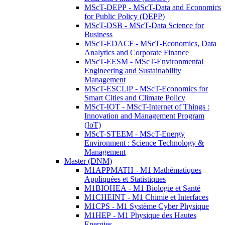
MScT-DEPP - MScT-Data and Economics
for Public Policy (DEPP)
MScT-DSB - MScT-Data Science for
Business
MScT-EDACF - MScT-Economics, Data
Analytics and Corporate Finance
MScT-EESM - MScT-Environmental
Engineering and Sustainability
Management
MScT-ESCLiP - MScT-Economics for
Smart Cities and Climate Policy
MScT-IOT - MScT-Internet of Things :
Innovation and Management Program
(IoT)
MScT-STEEM - MScT-Energy
Environment : Science Technology &
Management
Master (DNM)
M1APPMATH - M1 Mathématiques
Appliquées et Statistiques
M1BIOHEA - M1 Biologie et Santé
M1CHEINT - M1 Chimie et Interfaces
M1CPS - M1 Système Cyber Physique
M1HEP - M1 Physique des Hautes
Energies