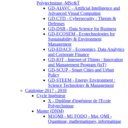
Polytechnique -MSc&T
GD-AIAVC - Artificial Intelligence and
Advanced Visual Computing
GD-CTD - Cybersecurity : Threats &
Defenses
GD-DSB - Data Science for Business
GD-ECOSEM - Ecotechnologies for
Sustainability & Environment
Management
GD-EDACF - Economics, Data Analytics
and Corporate Finance
GD-IOT - Internet of Things : Innovation
and Management Program (IoT)
GD-SCUP - Smart Cities and Urban
Policy
GD-STEEM - Energy Environment :
Science Technology & Management
Catalogue 2017 - 2018
Cycle Ingénieur
X - Diplôme d'ingénieur de l'Ecole
Polytechnique
Master (DNM)
M1QMI - M1 FODQ - Maj. QMI -
Quantique, mathematiques, informatique