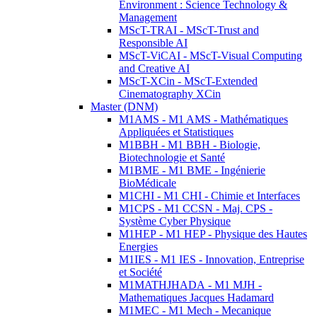
Environment : Science Technology &
Management
MScT-TRAI - MScT-Trust and
Responsible AI
MScT-ViCAI - MScT-Visual Computing
and Creative AI
MScT-XCin - MScT-Extended
Cinematography XCin
Master (DNM)
M1AMS - M1 AMS - Mathématiques
Appliquées et Statistiques
M1BBH - M1 BBH - Biologie,
Biotechnologie et Santé
M1BME - M1 BME - Ingénierie
BioMédicale
M1CHI - M1 CHI - Chimie et Interfaces
M1CPS - M1 CCSN - Maj. CPS -
Système Cyber Physique
M1HEP - M1 HEP - Physique des Hautes
Energies
M1IES - M1 IES - Innovation, Entreprise
et Société
M1MATHJHADA - M1 MJH -
Mathematiques Jacques Hadamard
M1MEC - M1 Mech - Mecanique