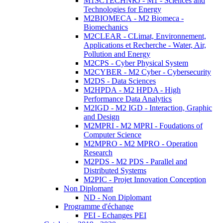
M1SCTECHNRJ - M1 - Sciences and
Technologies for Energy
M2BIOMECA - M2 Biomeca -
Biomechanics
M2CLEAR - CLimat, Environnement,
Applications et Recherche - Water, Air,
Pollution and Energy
M2CPS - Cyber Physical System
M2CYBER - M2 Cyber - Cybersecurity
M2DS - Data Sciences
M2HPDA - M2 HPDA - High
Performance Data Analytics
M2IGD - M2 IGD - Interaction, Graphic
and Design
M2MPRI - M2 MPRI - Foudations of
Computer Science
M2MPRO - M2 MPRO - Operation
Research
M2PDS - M2 PDS - Parallel and
Distributed Systems
M2PIC - Projet Innovation Conception
Non Diplomant
ND - Non Diplomant
Programme d'échange
PEI - Echanges PEI