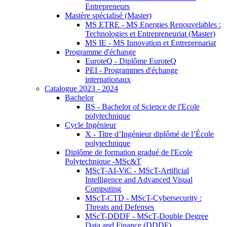
Entrepreneurs
Mastère spécialisé (Master)
MS ETRE - MS Energies Renouvelables :
Technologies et Entrepreneuriat (Master)
MS IE - MS Innovation et Entreprenariat
Programme d'échange
EuroteQ - Diplôme EuroteQ
PEI - Programmes d'échange
internationaux
Catalogue 2023 - 2024
Bachelor
BS - Bachelor of Science de l'Ecole
polytechnique
Cycle Ingénieur
X - Titre d’Ingénieur diplômé de l’École
polytechnique
Diplôme de formation gradué de l'Ecole
Polytechnique -MSc&T
MScT-AI-ViC - MScT-Artificial
Intelligence and Advanced Visual
Computing
MScT-CTD - MScT-Cybersecurity :
Threats and Defenses
MScT-DDDF - MScT-Double Degree
Data and Finance (DDDF)