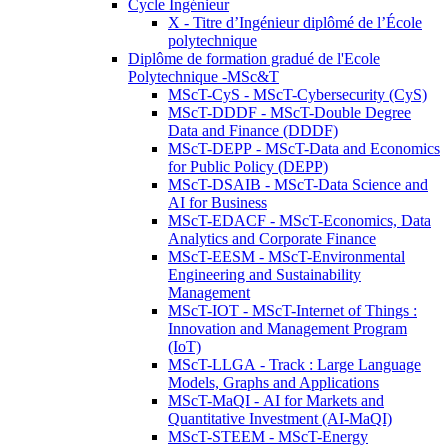
Cycle Ingénieur
X - Titre d’Ingénieur diplômé de l’École
polytechnique
Diplôme de formation gradué de l'Ecole
Polytechnique -MSc&T
MScT-CyS - MScT-Cybersecurity (CyS)
MScT-DDDF - MScT-Double Degree
Data and Finance (DDDF)
MScT-DEPP - MScT-Data and Economics
for Public Policy (DEPP)
MScT-DSAIB - MScT-Data Science and
AI for Business
MScT-EDACF - MScT-Economics, Data
Analytics and Corporate Finance
MScT-EESM - MScT-Environmental
Engineering and Sustainability
Management
MScT-IOT - MScT-Internet of Things :
Innovation and Management Program
(IoT)
MScT-LLGA - Track : Large Language
Models, Graphs and Applications
MScT-MaQI - AI for Markets and
Quantitative Investment (AI-MaQI)
MScT-STEEM - MScT-Energy