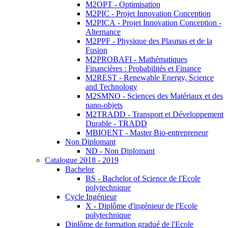
M2OPT - Optimisation
M2PIC - Projet Innovation Conception
M2PICA - Projet Innovation Conception -
Alternance
M2PPF - Physique des Plasmas et de la
Fusion
M2PROBAFI - Mathématiques
Financières : Probabilités et Finance
M2REST - Renewable Energy, Science
and Technology
M2SMNO - Sciences des Matériaux et des
nano-objets
M2TRADD - Transport et Développement
Durable - TRADD
MBIOENT - Master Bio-entrepreneur
Non Diplomant
ND - Non Diplomant
Catalogue 2018 - 2019
Bachelor
BS - Bachelor of Science de l'Ecole
polytechnique
Cycle Ingénieur
X - Diplôme d'ingénieur de l'Ecole
polytechnique
Diplôme de formation gradué de l'Ecole