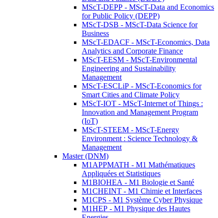
MScT-DEPP - MScT-Data and Economics
for Public Policy (DEPP)
MScT-DSB - MScT-Data Science for
Business
MScT-EDACF - MScT-Economics, Data
Analytics and Corporate Finance
MScT-EESM - MScT-Environmental
Engineering and Sustainability
Management
MScT-ESCLiP - MScT-Economics for
Smart Cities and Climate Policy
MScT-IOT - MScT-Internet of Things :
Innovation and Management Program
(IoT)
MScT-STEEM - MScT-Energy
Environment : Science Technology &
Management
Master (DNM)
M1APPMATH - M1 Mathématiques
Appliquées et Statistiques
M1BIOHEA - M1 Biologie et Santé
M1CHEINT - M1 Chimie et Interfaces
M1CPS - M1 Système Cyber Physique
M1HEP - M1 Physique des Hautes
Energies