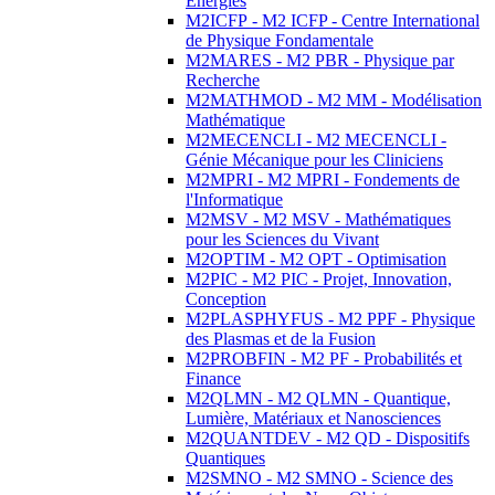
Energies
M2ICFP - M2 ICFP - Centre International
de Physique Fondamentale
M2MARES - M2 PBR - Physique par
Recherche
M2MATHMOD - M2 MM - Modélisation
Mathématique
M2MECENCLI - M2 MECENCLI -
Génie Mécanique pour les Cliniciens
M2MPRI - M2 MPRI - Fondements de
l'Informatique
M2MSV - M2 MSV - Mathématiques
pour les Sciences du Vivant
M2OPTIM - M2 OPT - Optimisation
M2PIC - M2 PIC - Projet, Innovation,
Conception
M2PLASPHYFUS - M2 PPF - Physique
des Plasmas et de la Fusion
M2PROBFIN - M2 PF - Probabilités et
Finance
M2QLMN - M2 QLMN - Quantique,
Lumière, Matériaux et Nanosciences
M2QUANTDEV - M2 QD - Dispositifs
Quantiques
M2SMNO - M2 SMNO - Science des