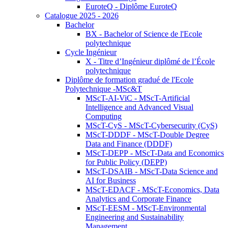
EuroteQ - Diplôme EuroteQ
Catalogue 2025 - 2026
Bachelor
BX - Bachelor of Science de l'Ecole
polytechnique
Cycle Ingénieur
X - Titre d’Ingénieur diplômé de l’École
polytechnique
Diplôme de formation gradué de l'Ecole
Polytechnique -MSc&T
MScT-AI-ViC - MScT-Artificial
Intelligence and Advanced Visual
Computing
MScT-CyS - MScT-Cybersecurity (CyS)
MScT-DDDF - MScT-Double Degree
Data and Finance (DDDF)
MScT-DEPP - MScT-Data and Economics
for Public Policy (DEPP)
MScT-DSAIB - MScT-Data Science and
AI for Business
MScT-EDACF - MScT-Economics, Data
Analytics and Corporate Finance
MScT-EESM - MScT-Environmental
Engineering and Sustainability
Management