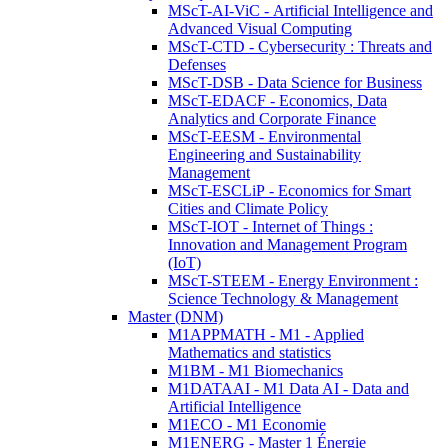
MScT-AI-ViC - Artificial Intelligence and
Advanced Visual Computing
MScT-CTD - Cybersecurity : Threats and
Defenses
MScT-DSB - Data Science for Business
MScT-EDACF - Economics, Data
Analytics and Corporate Finance
MScT-EESM - Environmental
Engineering and Sustainability
Management
MScT-ESCLiP - Economics for Smart
Cities and Climate Policy
MScT-IOT - Internet of Things :
Innovation and Management Program
(IoT)
MScT-STEEM - Energy Environment :
Science Technology & Management
Master (DNM)
M1APPMATH - M1 - Applied
Mathematics and statistics
M1BM - M1 Biomechanics
M1DATAAI - M1 Data AI - Data and
Artificial Intelligence
M1ECO - M1 Economie
M1ENERG - Master 1 Énergie