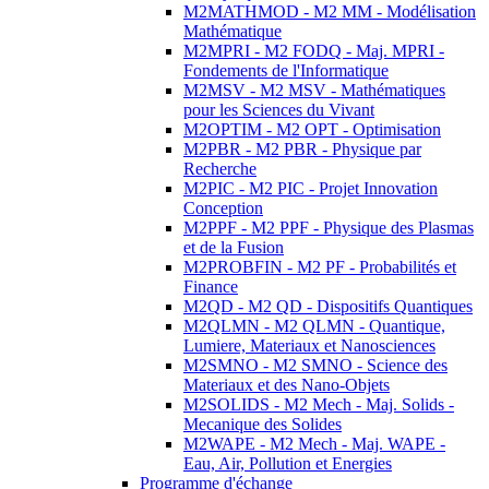
M2MATHMOD - M2 MM - Modélisation
Mathématique
M2MPRI - M2 FODQ - Maj. MPRI -
Fondements de l'Informatique
M2MSV - M2 MSV - Mathématiques
pour les Sciences du Vivant
M2OPTIM - M2 OPT - Optimisation
M2PBR - M2 PBR - Physique par
Recherche
M2PIC - M2 PIC - Projet Innovation
Conception
M2PPF - M2 PPF - Physique des Plasmas
et de la Fusion
M2PROBFIN - M2 PF - Probabilités et
Finance
M2QD - M2 QD - Dispositifs Quantiques
M2QLMN - M2 QLMN - Quantique,
Lumiere, Materiaux et Nanosciences
M2SMNO - M2 SMNO - Science des
Materiaux et des Nano-Objets
M2SOLIDS - M2 Mech - Maj. Solids -
Mecanique des Solides
M2WAPE - M2 Mech - Maj. WAPE -
Eau, Air, Pollution et Energies
Programme d'échange