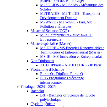
Matériaux et des Nano-Objets
M2SOLIDS - M2 Solids - Mécanique des
Solides
M2TRADD - M2 TraDD - Transport et
Développement Durable
M2WAPE - M2 WAPE - Eau, Air,
Pollution et Énergies
Master of Science (CGE)
MSc Entrepreneurs - MSc X-HEC
Entrepreneurs
Mastère spécialisé (Master)
MS ETRE - MS Energies Renouvelables :
Technologies et Entrepreneuriat (Master)
MS IE - MS Innovation et Entreprenariat
Non Diplomant
AUD_IPParis - AUDITEURS - IP Paris
Programme d'échange
EuroteQ - Diplôme EuroteQ
PEI - Programmes d'échange
internationaux
Catalogue 2024 - 2025
Bachelor
BX - Bachelor of Science de l'Ecole
polytechnique
Cycle Ingénieur