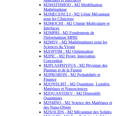
Matériaux et Interfaces
M2MATHMOD - M2 Modélisation
Mathématique
M2MECENCLI - M2 Génie Mécanique
pour les Cliniciens
M2MOCHI - M2 Chimie Moléculaire et
Interfaces
M2MPRI - M2 Fondements de
l'Informatique MPRI
M2MSV - M2 Mathématiques pour les
Sciences du Vivant
M2OPTIM - M2 Optimisation
M2PIC - M2 Projet, Innovation,
Conception
M2PLASPHYFUS - M2 Physique des
Plasmas et de la Fusion
M2PROBFIN - M2 Probabilités et
Finance
M2QNSLMT - M2 Quantique, Lumière,
Matériaux et Nanosciences
M2QUANTDEV - M2 Dispositifs
Quantiques
M2SMNO - M2 Science des Matériaux et
des Nano-Objets
M2SOLIDS - M2 Mécanique des Solides