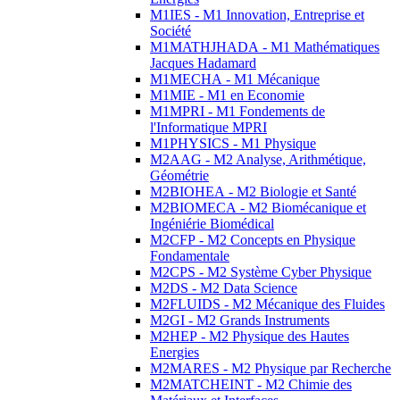
M1IES - M1 Innovation, Entreprise et
Société
M1MATHJHADA - M1 Mathématiques
Jacques Hadamard
M1MECHA - M1 Mécanique
M1MIE - M1 en Economie
M1MPRI - M1 Fondements de
l'Informatique MPRI
M1PHYSICS - M1 Physique
M2AAG - M2 Analyse, Arithmétique,
Géométrie
M2BIOHEA - M2 Biologie et Santé
M2BIOMECA - M2 Biomécanique et
Ingéniérie Biomédical
M2CFP - M2 Concepts en Physique
Fondamentale
M2CPS - M2 Système Cyber Physique
M2DS - M2 Data Science
M2FLUIDS - M2 Mécanique des Fluides
M2GI - M2 Grands Instruments
M2HEP - M2 Physique des Hautes
Energies
M2MARES - M2 Physique par Recherche
M2MATCHEINT - M2 Chimie des