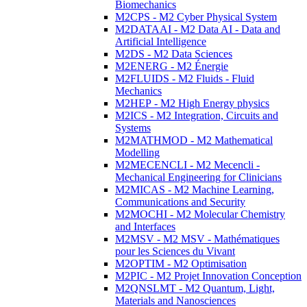
Biomechanics
M2CPS - M2 Cyber Physical System
M2DATAAI - M2 Data AI - Data and
Artificial Intelligence
M2DS - M2 Data Sciences
M2ENERG - M2 Énergie
M2FLUIDS - M2 Fluids - Fluid
Mechanics
M2HEP - M2 High Energy physics
M2ICS - M2 Integration, Circuits and
Systems
M2MATHMOD - M2 Mathematical
Modelling
M2MECENCLI - M2 Mecencli -
Mechanical Engineering for Clinicians
M2MICAS - M2 Machine Learning,
Communications and Security
M2MOCHI - M2 Molecular Chemistry
and Interfaces
M2MSV - M2 MSV - Mathématiques
pour les Sciences du Vivant
M2OPTIM - M2 Optimisation
M2PIC - M2 Projet Innovation Conception
M2QNSLMT - M2 Quantum, Light,
Materials and Nanosciences