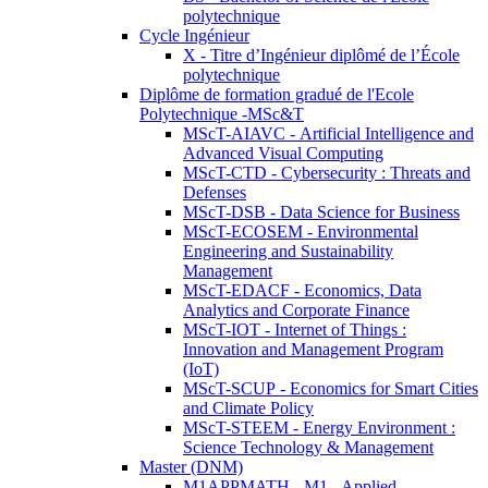
polytechnique
Cycle Ingénieur
X - Titre d’Ingénieur diplômé de l’École
polytechnique
Diplôme de formation gradué de l'Ecole
Polytechnique -MSc&T
MScT-AIAVC - Artificial Intelligence and
Advanced Visual Computing
MScT-CTD - Cybersecurity : Threats and
Defenses
MScT-DSB - Data Science for Business
MScT-ECOSEM - Environmental
Engineering and Sustainability
Management
MScT-EDACF - Economics, Data
Analytics and Corporate Finance
MScT-IOT - Internet of Things :
Innovation and Management Program
(IoT)
MScT-SCUP - Economics for Smart Cities
and Climate Policy
MScT-STEEM - Energy Environment :
Science Technology & Management
Master (DNM)
M1APPMATH - M1 - Applied