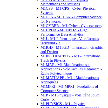
Mathematics and statistics
M1CPS - M1 CPS - Cyber Physical
Systems
M1CSN - M1 CSN - Computer Science
for Networks
M1CYBER - M1 Cyber - Cybersecurity
M1HPDA - M1 HPDA - High
Performance Data Analytics
M1I - M1 Informatique - Voie Jacques
Herbrand - X
M1IGD - M1 IGD - Interaction, Graphic
and Design
M1INTTRACPHY - M1 - International
Track in Physics
M1MAP - M1 Mathématiques et
Applications - Voie Jacques Hadamard -
École Polytechnique
M1MATHAPP - M1 - Mathématiques
Appliquées
M1MPRI - M1 MPRI - Foudations of
Computer Science
M1P - M1 Physique - Voie Irène Joliot
Curie - X
M1PHYSICS - M1 - Physics