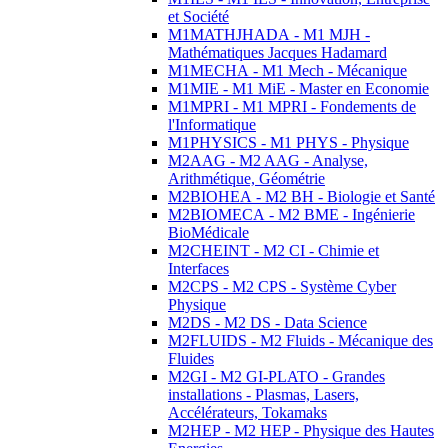
et Société
M1MATHJHADA - M1 MJH -
Mathématiques Jacques Hadamard
M1MECHA - M1 Mech - Mécanique
M1MIE - M1 MiE - Master en Economie
M1MPRI - M1 MPRI - Fondements de
l'Informatique
M1PHYSICS - M1 PHYS - Physique
M2AAG - M2 AAG - Analyse,
Arithmétique, Géométrie
M2BIOHEA - M2 BH - Biologie et Santé
M2BIOMECA - M2 BME - Ingénierie
BioMédicale
M2CHEINT - M2 CI - Chimie et
Interfaces
M2CPS - M2 CPS - Système Cyber
Physique
M2DS - M2 DS - Data Science
M2FLUIDS - M2 Fluids - Mécanique des
Fluides
M2GI - M2 GI-PLATO - Grandes
installations - Plasmas, Lasers,
Accélérateurs, Tokamaks
M2HEP - M2 HEP - Physique des Hautes