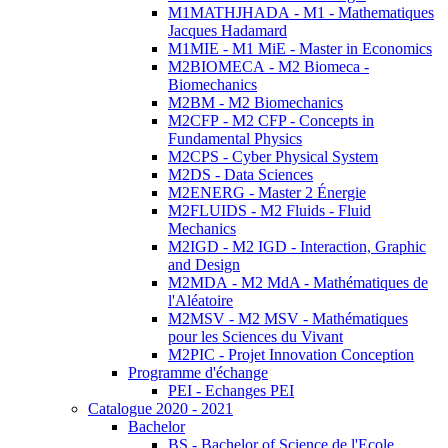
M1MATHJHADA - M1 - Mathematiques
Jacques Hadamard
M1MIE - M1 MiE - Master in Economics
M2BIOMECA - M2 Biomeca -
Biomechanics
M2BM - M2 Biomechanics
M2CFP - M2 CFP - Concepts in
Fundamental Physics
M2CPS - Cyber Physical System
M2DS - Data Sciences
M2ENERG - Master 2 Énergie
M2FLUIDS - M2 Fluids - Fluid
Mechanics
M2IGD - M2 IGD - Interaction, Graphic
and Design
M2MDA - M2 MdA - Mathématiques de
l'Aléatoire
M2MSV - M2 MSV - Mathématiques
pour les Sciences du Vivant
M2PIC - Projet Innovation Conception
Programme d'échange
PEI - Echanges PEI
Catalogue 2020 - 2021
Bachelor
BS - Bachelor of Science de l'Ecole