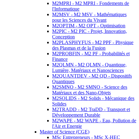
M2MPRI - M2 MPRI - Fondements de
l'Informatique
M2MSV - M2 MSV - Mathématiques
pour les Sciences du Vivant
M2OPTIM - M2 OPT - Optimisation
M2PIC - M2 PIC - Projet, Innovation,
Conception
M2PLASPHYFUS - M2 PPF - Physique
des Plasmas et de la Fusion
M2PROBFIN - M2 PF - Probabilités et
Finance
M2QLMN - M2 QLMN - Quantique,
Lumière, Matériaux et Nanosciences
M2QUANTDEV - M2 QD - Dispositifs
Quantiques
M2SMNO - M2 SMNO - Science des
Matériaux et des Nano-Objets
M2SOLIDS - M2 Solids - Mécanique des
Solides
M2TRADD - M2 TraDD - Transport et
Développement Durable
M2WAPE - M2 WAPE - Eau, Pollution de
l'Air et Energie
Master of Science (CGE)
MSc Entrepreneurs - MSc X-HEC