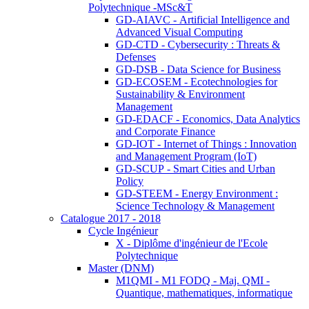
Polytechnique -MSc&T
GD-AIAVC - Artificial Intelligence and
Advanced Visual Computing
GD-CTD - Cybersecurity : Threats &
Defenses
GD-DSB - Data Science for Business
GD-ECOSEM - Ecotechnologies for
Sustainability & Environment
Management
GD-EDACF - Economics, Data Analytics
and Corporate Finance
GD-IOT - Internet of Things : Innovation
and Management Program (IoT)
GD-SCUP - Smart Cities and Urban
Policy
GD-STEEM - Energy Environment :
Science Technology & Management
Catalogue 2017 - 2018
Cycle Ingénieur
X - Diplôme d'ingénieur de l'Ecole
Polytechnique
Master (DNM)
M1QMI - M1 FODQ - Maj. QMI -
Quantique, mathematiques, informatique