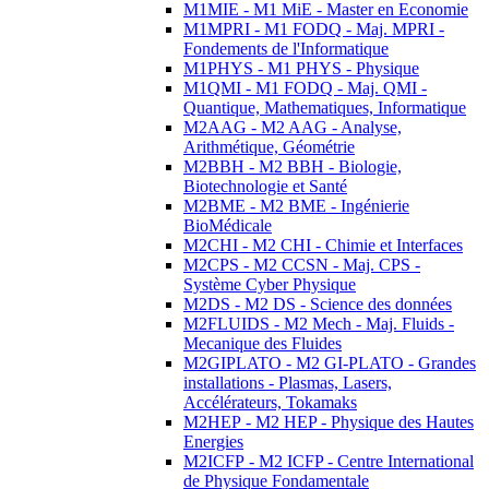
M1MIE - M1 MiE - Master en Economie
M1MPRI - M1 FODQ - Maj. MPRI -
Fondements de l'Informatique
M1PHYS - M1 PHYS - Physique
M1QMI - M1 FODQ - Maj. QMI -
Quantique, Mathematiques, Informatique
M2AAG - M2 AAG - Analyse,
Arithmétique, Géométrie
M2BBH - M2 BBH - Biologie,
Biotechnologie et Santé
M2BME - M2 BME - Ingénierie
BioMédicale
M2CHI - M2 CHI - Chimie et Interfaces
M2CPS - M2 CCSN - Maj. CPS -
Système Cyber Physique
M2DS - M2 DS - Science des données
M2FLUIDS - M2 Mech - Maj. Fluids -
Mecanique des Fluides
M2GIPLATO - M2 GI-PLATO - Grandes
installations - Plasmas, Lasers,
Accélérateurs, Tokamaks
M2HEP - M2 HEP - Physique des Hautes
Energies
M2ICFP - M2 ICFP - Centre International
de Physique Fondamentale