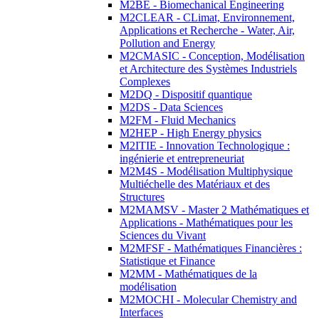
M2BE - Biomechanical Engineering
M2CLEAR - CLimat, Environnement,
Applications et Recherche - Water, Air,
Pollution and Energy
M2CMASIC - Conception, Modélisation
et Architecture des Systèmes Industriels
Complexes
M2DQ - Dispositif quantique
M2DS - Data Sciences
M2FM - Fluid Mechanics
M2HEP - High Energy physics
M2ITIE - Innovation Technologique :
ingénierie et entrepreneuriat
M2M4S - Modélisation Multiphysique
Multiéchelle des Matériaux et des
Structures
M2MAMSV - Master 2 Mathématiques et
Applications - Mathématiques pour les
Sciences du Vivant
M2MFSF - Mathématiques Financières :
Statistique et Finance
M2MM - Mathématiques de la
modélisation
M2MOCHI - Molecular Chemistry and
Interfaces