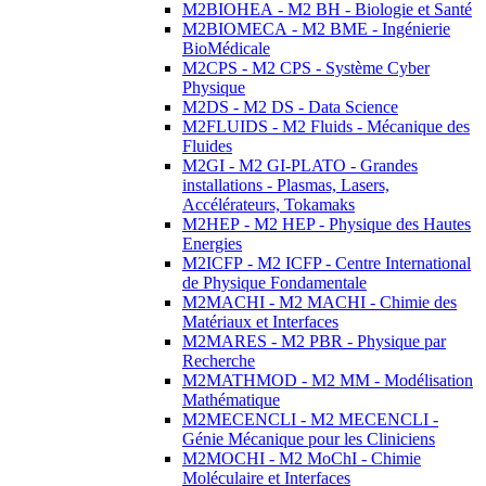
M2BIOHEA - M2 BH - Biologie et Santé
M2BIOMECA - M2 BME - Ingénierie
BioMédicale
M2CPS - M2 CPS - Système Cyber
Physique
M2DS - M2 DS - Data Science
M2FLUIDS - M2 Fluids - Mécanique des
Fluides
M2GI - M2 GI-PLATO - Grandes
installations - Plasmas, Lasers,
Accélérateurs, Tokamaks
M2HEP - M2 HEP - Physique des Hautes
Energies
M2ICFP - M2 ICFP - Centre International
de Physique Fondamentale
M2MACHI - M2 MACHI - Chimie des
Matériaux et Interfaces
M2MARES - M2 PBR - Physique par
Recherche
M2MATHMOD - M2 MM - Modélisation
Mathématique
M2MECENCLI - M2 MECENCLI -
Génie Mécanique pour les Cliniciens
M2MOCHI - M2 MoChI - Chimie
Moléculaire et Interfaces