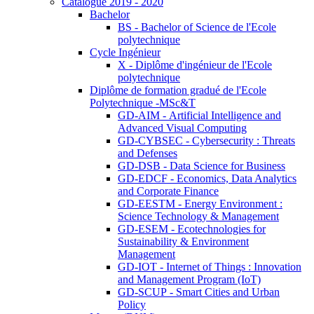
Catalogue 2019 - 2020
Bachelor
BS - Bachelor of Science de l'Ecole
polytechnique
Cycle Ingénieur
X - Diplôme d'ingénieur de l'Ecole
polytechnique
Diplôme de formation gradué de l'Ecole
Polytechnique -MSc&T
GD-AIM - Artificial Intelligence and
Advanced Visual Computing
GD-CYBSEC - Cybersecurity : Threats
and Defenses
GD-DSB - Data Science for Business
GD-EDCF - Economics, Data Analytics
and Corporate Finance
GD-EESTM - Energy Environment :
Science Technology & Management
GD-ESEM - Ecotechnologies for
Sustainability & Environment
Management
GD-IOT - Internet of Things : Innovation
and Management Program (IoT)
GD-SCUP - Smart Cities and Urban
Policy