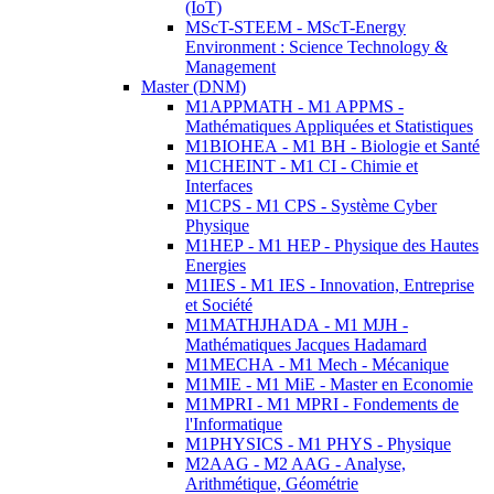
(IoT)
MScT-STEEM - MScT-Energy
Environment : Science Technology &
Management
Master (DNM)
M1APPMATH - M1 APPMS -
Mathématiques Appliquées et Statistiques
M1BIOHEA - M1 BH - Biologie et Santé
M1CHEINT - M1 CI - Chimie et
Interfaces
M1CPS - M1 CPS - Système Cyber
Physique
M1HEP - M1 HEP - Physique des Hautes
Energies
M1IES - M1 IES - Innovation, Entreprise
et Société
M1MATHJHADA - M1 MJH -
Mathématiques Jacques Hadamard
M1MECHA - M1 Mech - Mécanique
M1MIE - M1 MiE - Master en Economie
M1MPRI - M1 MPRI - Fondements de
l'Informatique
M1PHYSICS - M1 PHYS - Physique
M2AAG - M2 AAG - Analyse,
Arithmétique, Géométrie