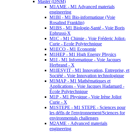
Master (DNM)
M1AME - M1 Advanced materials
engineering
M1BI - M1 Bio-informatique (Voie
Rosalind Franklin)
M1BS - M1 Biologie-Santé - Voie Boris
Ephrussi-X
M1C - M1 Chimie - Voie Fréderic Joliot-
Curie - Ecole Polytechnique
M1ECO - M1 Economie
M1HEP - M1 High Energy Physics
M1I - M1 Informatique - Voie Jacques
Herbrand - X
M1IESVIT - M1 Innovation, Entreprise, et
Société - Voie Innovation technologique
M1MAP - M1 Mathématiques et
Applications - Voie Jacques Hadamard -
École Polytechnique
M1P - M1 Physique - Voie Irène Joliot
Curie - X
M1STEPE - M1 STEPE - Sciences pour
les défis de l'environnement/Sciences for
environmentals challenges
M2AME - Advanced materials
engineering