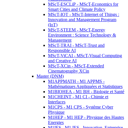
MScT-ESCLiP - MScT-Economics for
Smart Cities and Climate Policy
MScT-IOT - MScT-Internet of Things :
Innovation and Management Program
(IoT)
MScT-STEEM - MScT-Energy
Environment : Science Technology &
Management
MScT-TRAI - MScT-Trust and
Responsible AI
MScT-ViCAI - MScT-Visual Computing
and Creative AI
MScT-XCin - MScT-Extended
Cinematography XCin
Master (DNM)
M1APPMATH - M1 APPMS -
Mathématiques Appliquées et Statistiques
M1BIOHEA - M1 BH - Biologie et Santé
M1CHEINT - M1 CI - Chimie et
Interfaces
M1CPS - M1 CPS - Système Cyber
Physique
M1HEP - M1 HEP - Physique des Hautes
Energies
M1IES - M1 IES - Innovation, Entreprise