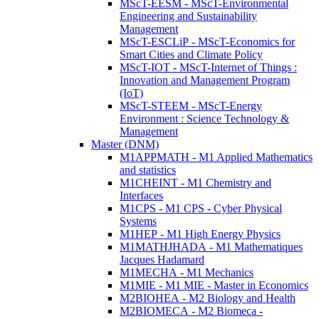
MScT-EESM - MScT-Environmental
Engineering and Sustainability
Management
MScT-ESCLiP - MScT-Economics for
Smart Cities and Climate Policy
MScT-IOT - MScT-Internet of Things :
Innovation and Management Program
(IoT)
MScT-STEEM - MScT-Energy
Environment : Science Technology &
Management
Master (DNM)
M1APPMATH - M1 Applied Mathematics
and statistics
M1CHEINT - M1 Chemistry and
Interfaces
M1CPS - M1 CPS - Cyber Physical
Systems
M1HEP - M1 High Energy Physics
M1MATHJHADA - M1 Mathematiques
Jacques Hadamard
M1MECHA - M1 Mechanics
M1MIE - M1 MIE - Master in Economics
M2BIOHEA - M2 Biology and Health
M2BIOMECA - M2 Biomeca -