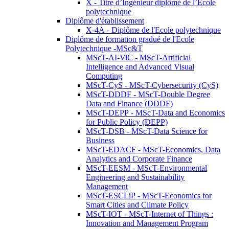
X - Titre d’Ingénieur diplômé de l’École
polytechnique
Diplôme d'établissement
X-4A - Diplôme de l'Ecole polytechnique
Diplôme de formation gradué de l'Ecole
Polytechnique -MSc&T
MScT-AI-ViC - MScT-Artificial
Intelligence and Advanced Visual
Computing
MScT-CyS - MScT-Cybersecurity (CyS)
MScT-DDDF - MScT-Double Degree
Data and Finance (DDDF)
MScT-DEPP - MScT-Data and Economics
for Public Policy (DEPP)
MScT-DSB - MScT-Data Science for
Business
MScT-EDACF - MScT-Economics, Data
Analytics and Corporate Finance
MScT-EESM - MScT-Environmental
Engineering and Sustainability
Management
MScT-ESCLiP - MScT-Economics for
Smart Cities and Climate Policy
MScT-IOT - MScT-Internet of Things :
Innovation and Management Program