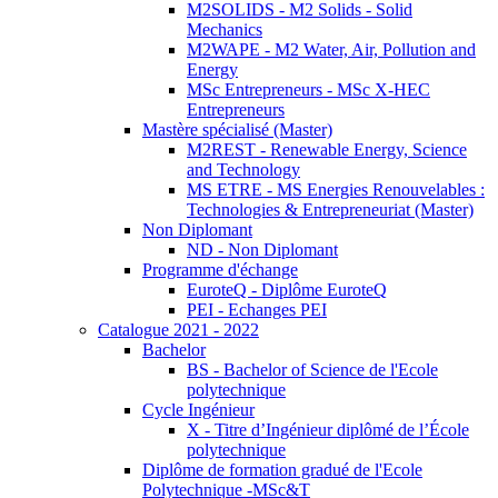
M2SOLIDS - M2 Solids - Solid
Mechanics
M2WAPE - M2 Water, Air, Pollution and
Energy
MSc Entrepreneurs - MSc X-HEC
Entrepreneurs
Mastère spécialisé (Master)
M2REST - Renewable Energy, Science
and Technology
MS ETRE - MS Energies Renouvelables :
Technologies & Entrepreneuriat (Master)
Non Diplomant
ND - Non Diplomant
Programme d'échange
EuroteQ - Diplôme EuroteQ
PEI - Echanges PEI
Catalogue 2021 - 2022
Bachelor
BS - Bachelor of Science de l'Ecole
polytechnique
Cycle Ingénieur
X - Titre d’Ingénieur diplômé de l’École
polytechnique
Diplôme de formation gradué de l'Ecole
Polytechnique -MSc&T