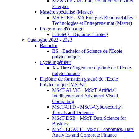
M2WAPE - M2 Eau, Pollution de l'Air et
Energies
Mastère spécialisé (Master)
MS ETRE - MS Energies Renouvelables :
Technologies et Entrepreneuriat (Master)
Programme d'échange
EuroteQ - Diplôme EuroteQ
Catalogue 2022 - 2023
Bachelor
BS - Bachelor of Science de l'Ecole
polytechnique
Cycle Ingénieur
X - Titre d’Ingénieur diplômé de l’École
polytechnique
Diplôme de formation gradué de l'Ecole
Polytechnique -MSc&T
MScT-AI-ViC - MScT-Artificial
Intelligence and Advanced Visual
Computing
MScT-CTD - MScT-Cybersecurity :
Threats and Defenses
MScT-DSB - MScT-Data Science for
Business
MScT-EDACF - MScT-Economics, Data
Analytics and Corporate Finance