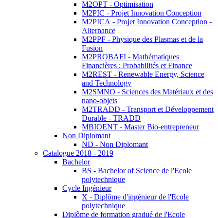
M2OPT - Optimisation
M2PIC - Projet Innovation Conception
M2PICA - Projet Innovation Conception -
Alternance
M2PPF - Physique des Plasmas et de la
Fusion
M2PROBAFI - Mathématiques
Financières : Probabilités et Finance
M2REST - Renewable Energy, Science
and Technology
M2SMNO - Sciences des Matériaux et des
nano-objets
M2TRADD - Transport et Développement
Durable - TRADD
MBIOENT - Master Bio-entrepreneur
Non Diplomant
ND - Non Diplomant
Catalogue 2018 - 2019
Bachelor
BS - Bachelor of Science de l'Ecole
polytechnique
Cycle Ingénieur
X - Diplôme d'ingénieur de l'Ecole
polytechnique
Diplôme de formation gradué de l'Ecole