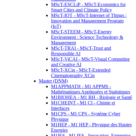
MScT-ESCLiP - MScT-Economics for
Smart Cities and Climate Policy
MScT-IOT - MScT-Internet of Things :
Innovation and Management Program
(IoT)
MScT-STEEM - MScT-Energy
Environment : Science Technology &
Management
MScT-TRAI - MScT-Trust and
Responsible AI
MScT-ViCAI - MScT-Visual Computing
and Creative AI
MScT-XCin - MScT-Extended
Cinematography XCin
Master (DNM)
M1APPMATH - M1 APPMS -
Mathématiques Appliquées et Statistiques
M1BIOHEA - M1 BH - Biologie et Santé
M1CHEINT - M1 CI - Chimie et
Interfaces
M1CPS - M1 CPS - Système Cyber
Physique
M1HEP - M1 HEP - Physique des Hautes
Energies
M1IES - M1 IES - Innovation, Entreprise