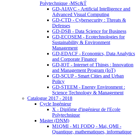
Polytechnique -MSc&T
GD-AIAVC - Artificial Intelligence and
Advanced Visual Computing
GD-CTD - Cybersecurity : Threats &
Defenses
GD-DSB - Data Science for Business
GD-ECOSEM - Ecotechnologies for
Sustainability & Environment
Management
GD-EDACF - Economics, Data Analytics
and Corporate Finance
GD-IOT - Internet of Things : Innovation
and Management Program (IoT)
GD-SCUP - Smart Cities and Urban
Policy
GD-STEEM - Energy Environment :
Science Technology & Management
Catalogue 2017 - 2018
Cycle Ingénieur
X - Diplôme d'ingénieur de l'Ecole
Polytechnique
Master (DNM)
M1QMI - M1 FODQ - Maj. QMI -
Quantique, mathematiques, informatique