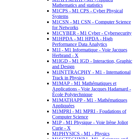
Mathematics and statistics
M1CPS - M1 CPS - Cyber Physical
Systems
M1CSN - M1 CSN - Computer Science
for Networks
M1CYBER - M1 Cyber - Cybersecurity
M1HPDA - M1 HPDA - High
Performance Data Analytics
M1I - M1 Informatique - Voie Jacques
Herbrand - X
M1IGD - M1 IGD - Interaction, Graphic
and Design
M1INTTRACPHY - M1 - International
Track in Physics
M1MAP - M1 Mathématiques et
Applications - Voie Jacques Hadamard -
École Polytechnique
M1MATHAPP - M1 - Mathématiques
Appliquées
M1MPRI - M1 MPRI - Foudations of
Computer Science
M1P - M1 Physique - Voie Irène Joliot
Curie - X
M1PHYSICS - M1 - Physics