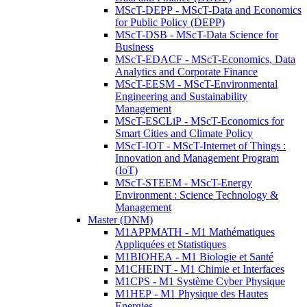
MScT-DEPP - MScT-Data and Economics
for Public Policy (DEPP)
MScT-DSB - MScT-Data Science for
Business
MScT-EDACF - MScT-Economics, Data
Analytics and Corporate Finance
MScT-EESM - MScT-Environmental
Engineering and Sustainability
Management
MScT-ESCLiP - MScT-Economics for
Smart Cities and Climate Policy
MScT-IOT - MScT-Internet of Things :
Innovation and Management Program
(IoT)
MScT-STEEM - MScT-Energy
Environment : Science Technology &
Management
Master (DNM)
M1APPMATH - M1 Mathématiques
Appliquées et Statistiques
M1BIOHEA - M1 Biologie et Santé
M1CHEINT - M1 Chimie et Interfaces
M1CPS - M1 Système Cyber Physique
M1HEP - M1 Physique des Hautes
Energies