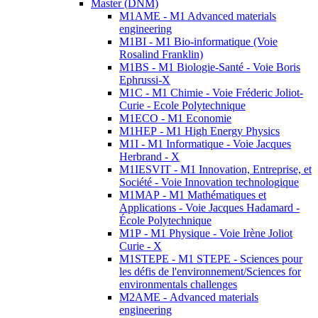
Master (DNM)
M1AME - M1 Advanced materials
engineering
M1BI - M1 Bio-informatique (Voie
Rosalind Franklin)
M1BS - M1 Biologie-Santé - Voie Boris
Ephrussi-X
M1C - M1 Chimie - Voie Fréderic Joliot-
Curie - Ecole Polytechnique
M1ECO - M1 Economie
M1HEP - M1 High Energy Physics
M1I - M1 Informatique - Voie Jacques
Herbrand - X
M1IESVIT - M1 Innovation, Entreprise, et
Société - Voie Innovation technologique
M1MAP - M1 Mathématiques et
Applications - Voie Jacques Hadamard -
École Polytechnique
M1P - M1 Physique - Voie Irène Joliot
Curie - X
M1STEPE - M1 STEPE - Sciences pour
les défis de l'environnement/Sciences for
environmentals challenges
M2AME - Advanced materials
engineering