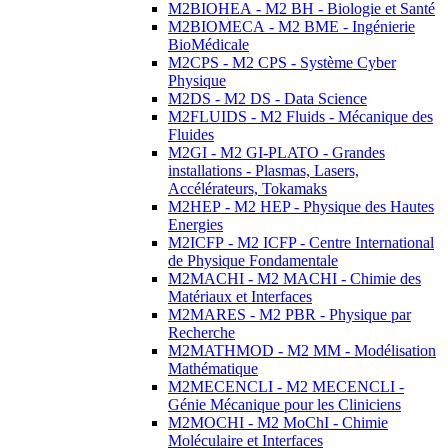
M2BIOHEA - M2 BH - Biologie et Santé
M2BIOMECA - M2 BME - Ingénierie
BioMédicale
M2CPS - M2 CPS - Système Cyber
Physique
M2DS - M2 DS - Data Science
M2FLUIDS - M2 Fluids - Mécanique des
Fluides
M2GI - M2 GI-PLATO - Grandes
installations - Plasmas, Lasers,
Accélérateurs, Tokamaks
M2HEP - M2 HEP - Physique des Hautes
Energies
M2ICFP - M2 ICFP - Centre International
de Physique Fondamentale
M2MACHI - M2 MACHI - Chimie des
Matériaux et Interfaces
M2MARES - M2 PBR - Physique par
Recherche
M2MATHMOD - M2 MM - Modélisation
Mathématique
M2MECENCLI - M2 MECENCLI -
Génie Mécanique pour les Cliniciens
M2MOCHI - M2 MoChI - Chimie
Moléculaire et Interfaces