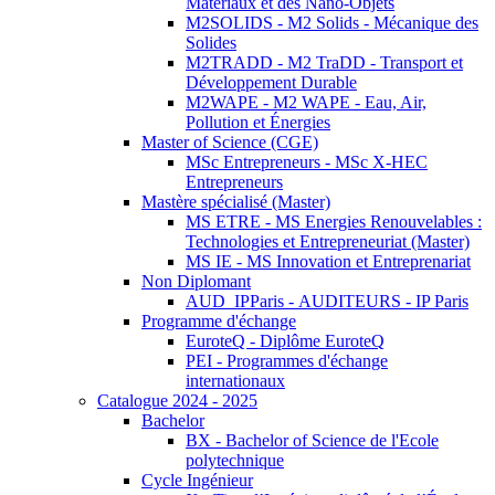
Matériaux et des Nano-Objets
M2SOLIDS - M2 Solids - Mécanique des
Solides
M2TRADD - M2 TraDD - Transport et
Développement Durable
M2WAPE - M2 WAPE - Eau, Air,
Pollution et Énergies
Master of Science (CGE)
MSc Entrepreneurs - MSc X-HEC
Entrepreneurs
Mastère spécialisé (Master)
MS ETRE - MS Energies Renouvelables :
Technologies et Entrepreneuriat (Master)
MS IE - MS Innovation et Entreprenariat
Non Diplomant
AUD_IPParis - AUDITEURS - IP Paris
Programme d'échange
EuroteQ - Diplôme EuroteQ
PEI - Programmes d'échange
internationaux
Catalogue 2024 - 2025
Bachelor
BX - Bachelor of Science de l'Ecole
polytechnique
Cycle Ingénieur