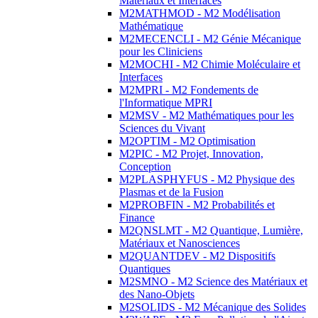
Matériaux et Interfaces
M2MATHMOD - M2 Modélisation
Mathématique
M2MECENCLI - M2 Génie Mécanique
pour les Cliniciens
M2MOCHI - M2 Chimie Moléculaire et
Interfaces
M2MPRI - M2 Fondements de
l'Informatique MPRI
M2MSV - M2 Mathématiques pour les
Sciences du Vivant
M2OPTIM - M2 Optimisation
M2PIC - M2 Projet, Innovation,
Conception
M2PLASPHYFUS - M2 Physique des
Plasmas et de la Fusion
M2PROBFIN - M2 Probabilités et
Finance
M2QNSLMT - M2 Quantique, Lumière,
Matériaux et Nanosciences
M2QUANTDEV - M2 Dispositifs
Quantiques
M2SMNO - M2 Science des Matériaux et
des Nano-Objets
M2SOLIDS - M2 Mécanique des Solides