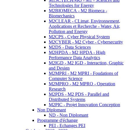
M1SCTECHNRJ - M1 - Sciences and
Technologies for Energy
M2BIOMECA - M2 Biomeca -
Biomechanics
M2CLEAR - CLimat, Environnement,
Applications et Recherche - Water, Air,
Pollution and Energy
M2CPS - Cyber Physical System
M2CYBER - M2 Cyber - Cybersecurity
M2DS - Data Sciences
M2HPDA - M2 HPDA - High
Performance Data Analytics
M2IGD - M2 IGD - Interaction, Graphic
and Design
M2MPRI - M2 MPRI - Foudations of
Computer Science
M2MPRO - M2 MPRO - Operation
Research
M2PDS - M2 PDS - Parallel and
Distributed Systems
M2PIC - Projet Innovation Conception
Non Diplomant
ND - Non Diplomant
Programme d'échange
PEI - Echanges PEI