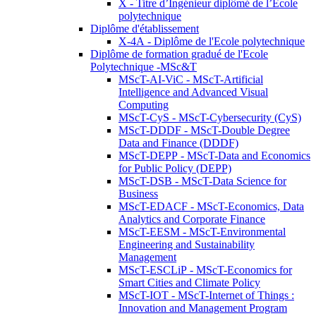
X - Titre d’Ingénieur diplômé de l’École
polytechnique
Diplôme d'établissement
X-4A - Diplôme de l'Ecole polytechnique
Diplôme de formation gradué de l'Ecole
Polytechnique -MSc&T
MScT-AI-ViC - MScT-Artificial
Intelligence and Advanced Visual
Computing
MScT-CyS - MScT-Cybersecurity (CyS)
MScT-DDDF - MScT-Double Degree
Data and Finance (DDDF)
MScT-DEPP - MScT-Data and Economics
for Public Policy (DEPP)
MScT-DSB - MScT-Data Science for
Business
MScT-EDACF - MScT-Economics, Data
Analytics and Corporate Finance
MScT-EESM - MScT-Environmental
Engineering and Sustainability
Management
MScT-ESCLiP - MScT-Economics for
Smart Cities and Climate Policy
MScT-IOT - MScT-Internet of Things :
Innovation and Management Program