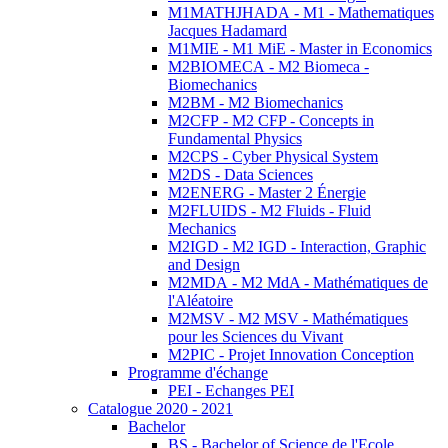
M1MATHJHADA - M1 - Mathematiques
Jacques Hadamard
M1MIE - M1 MiE - Master in Economics
M2BIOMECA - M2 Biomeca -
Biomechanics
M2BM - M2 Biomechanics
M2CFP - M2 CFP - Concepts in
Fundamental Physics
M2CPS - Cyber Physical System
M2DS - Data Sciences
M2ENERG - Master 2 Énergie
M2FLUIDS - M2 Fluids - Fluid
Mechanics
M2IGD - M2 IGD - Interaction, Graphic
and Design
M2MDA - M2 MdA - Mathématiques de
l'Aléatoire
M2MSV - M2 MSV - Mathématiques
pour les Sciences du Vivant
M2PIC - Projet Innovation Conception
Programme d'échange
PEI - Echanges PEI
Catalogue 2020 - 2021
Bachelor
BS - Bachelor of Science de l'Ecole