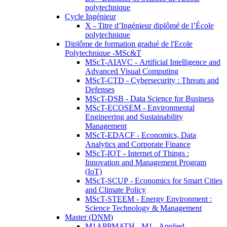
polytechnique
Cycle Ingénieur
X - Titre d’Ingénieur diplômé de l’École
polytechnique
Diplôme de formation gradué de l'Ecole
Polytechnique -MSc&T
MScT-AIAVC - Artificial Intelligence and
Advanced Visual Computing
MScT-CTD - Cybersecurity : Threats and
Defenses
MScT-DSB - Data Science for Business
MScT-ECOSEM - Environmental
Engineering and Sustainability
Management
MScT-EDACF - Economics, Data
Analytics and Corporate Finance
MScT-IOT - Internet of Things :
Innovation and Management Program
(IoT)
MScT-SCUP - Economics for Smart Cities
and Climate Policy
MScT-STEEM - Energy Environment :
Science Technology & Management
Master (DNM)
M1APPMATH - M1 - Applied