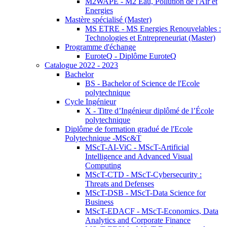
M2WAPE - M2 Eau, Pollution de l'Air et
Energies
Mastère spécialisé (Master)
MS ETRE - MS Energies Renouvelables :
Technologies et Entrepreneuriat (Master)
Programme d'échange
EuroteQ - Diplôme EuroteQ
Catalogue 2022 - 2023
Bachelor
BS - Bachelor of Science de l'Ecole
polytechnique
Cycle Ingénieur
X - Titre d’Ingénieur diplômé de l’École
polytechnique
Diplôme de formation gradué de l'Ecole
Polytechnique -MSc&T
MScT-AI-ViC - MScT-Artificial
Intelligence and Advanced Visual
Computing
MScT-CTD - MScT-Cybersecurity :
Threats and Defenses
MScT-DSB - MScT-Data Science for
Business
MScT-EDACF - MScT-Economics, Data
Analytics and Corporate Finance