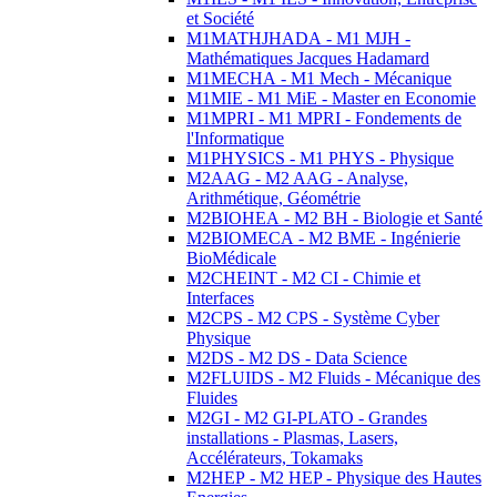
et Société
M1MATHJHADA - M1 MJH -
Mathématiques Jacques Hadamard
M1MECHA - M1 Mech - Mécanique
M1MIE - M1 MiE - Master en Economie
M1MPRI - M1 MPRI - Fondements de
l'Informatique
M1PHYSICS - M1 PHYS - Physique
M2AAG - M2 AAG - Analyse,
Arithmétique, Géométrie
M2BIOHEA - M2 BH - Biologie et Santé
M2BIOMECA - M2 BME - Ingénierie
BioMédicale
M2CHEINT - M2 CI - Chimie et
Interfaces
M2CPS - M2 CPS - Système Cyber
Physique
M2DS - M2 DS - Data Science
M2FLUIDS - M2 Fluids - Mécanique des
Fluides
M2GI - M2 GI-PLATO - Grandes
installations - Plasmas, Lasers,
Accélérateurs, Tokamaks
M2HEP - M2 HEP - Physique des Hautes