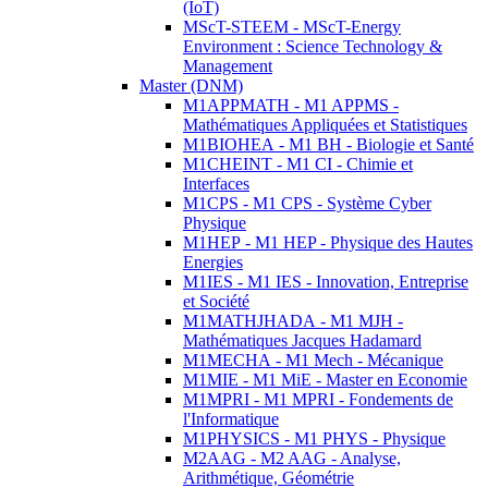
(IoT)
MScT-STEEM - MScT-Energy
Environment : Science Technology &
Management
Master (DNM)
M1APPMATH - M1 APPMS -
Mathématiques Appliquées et Statistiques
M1BIOHEA - M1 BH - Biologie et Santé
M1CHEINT - M1 CI - Chimie et
Interfaces
M1CPS - M1 CPS - Système Cyber
Physique
M1HEP - M1 HEP - Physique des Hautes
Energies
M1IES - M1 IES - Innovation, Entreprise
et Société
M1MATHJHADA - M1 MJH -
Mathématiques Jacques Hadamard
M1MECHA - M1 Mech - Mécanique
M1MIE - M1 MiE - Master en Economie
M1MPRI - M1 MPRI - Fondements de
l'Informatique
M1PHYSICS - M1 PHYS - Physique
M2AAG - M2 AAG - Analyse,
Arithmétique, Géométrie