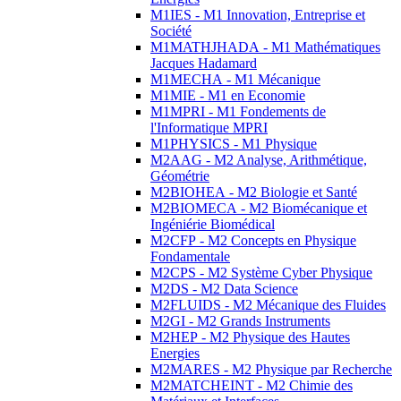
M1IES - M1 Innovation, Entreprise et
Société
M1MATHJHADA - M1 Mathématiques
Jacques Hadamard
M1MECHA - M1 Mécanique
M1MIE - M1 en Economie
M1MPRI - M1 Fondements de
l'Informatique MPRI
M1PHYSICS - M1 Physique
M2AAG - M2 Analyse, Arithmétique,
Géométrie
M2BIOHEA - M2 Biologie et Santé
M2BIOMECA - M2 Biomécanique et
Ingéniérie Biomédical
M2CFP - M2 Concepts en Physique
Fondamentale
M2CPS - M2 Système Cyber Physique
M2DS - M2 Data Science
M2FLUIDS - M2 Mécanique des Fluides
M2GI - M2 Grands Instruments
M2HEP - M2 Physique des Hautes
Energies
M2MARES - M2 Physique par Recherche
M2MATCHEINT - M2 Chimie des