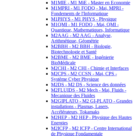
M1MIE - M1 MiE - Master en Economie
M1MPRI - M1 FODQ - Maj. MPRI -
Fondements de l'Informatique
M1PHYS - M1 PHYS - Physique
M1QMI - M1 FODQ - Maj. QMI -
Quantique, Mathematiques, Informatique
M2AAG - M2 AAG - Analyse,
Arithmétique, Géométrie
M2BBH - M2 BBH - Biologie,
Biotechnologie et Santé
M2BME - M2 BME - Ingénierie
BioMédicale
M2CHI - M2 CHI - Chimie et Interfaces
M2CPS - M2 CCSN - Maj. CPS -
Système Cyber Physique
M2DS - M2 DS - Science des données
M2FLUIDS - M2 Mech - Maj. Fluids -
Mecanique des Fluides
M2GIPLATO - M2 GI-PLATO - Grandes
installations - Plasmas, Lasers,
Accélérateurs, Tokamaks
M2HEP - M2 HEP - Physique des Hautes
Energies
M2ICFP - M2 ICFP - Centre International
de Physique Fondamentale