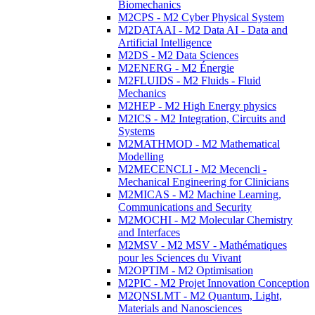
Biomechanics
M2CPS - M2 Cyber Physical System
M2DATAAI - M2 Data AI - Data and
Artificial Intelligence
M2DS - M2 Data Sciences
M2ENERG - M2 Énergie
M2FLUIDS - M2 Fluids - Fluid
Mechanics
M2HEP - M2 High Energy physics
M2ICS - M2 Integration, Circuits and
Systems
M2MATHMOD - M2 Mathematical
Modelling
M2MECENCLI - M2 Mecencli -
Mechanical Engineering for Clinicians
M2MICAS - M2 Machine Learning,
Communications and Security
M2MOCHI - M2 Molecular Chemistry
and Interfaces
M2MSV - M2 MSV - Mathématiques
pour les Sciences du Vivant
M2OPTIM - M2 Optimisation
M2PIC - M2 Projet Innovation Conception
M2QNSLMT - M2 Quantum, Light,
Materials and Nanosciences