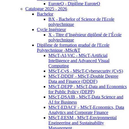
EuroteQ - Diplôme EuroteQ
Catalogue 2025 - 2026
Bachelor
BX - Bachelor of Science de l'Ecole
polytechnique
Cycle Ingénieur
X - Titre d’Ingénieur diplômé de l’École
polytechnique
Diplôme de formation gradué de l'Ecole
Polytechnique -MSc&T
MScT-AI-ViC - MScT-Artificial
Intelligence and Advanced Visual
Computing
MScT-CyS - MScT-Cybersecurity (CyS)
MScT-DDDF - MScT-Double Degree
Data and Finance (DDDF)
MScT-DEPP - MScT-Data and Economics
for Public Policy (DEPP)
MScT-DSAIB - MScT-Data Science and
AI for Business
MScT-EDACF - MScT-Economics, Data
Analytics and Corporate Finance
MScT-EESM - MScT-Environmental
Engineering and Sustainability
Management