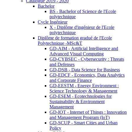
Catalogue 2019 - 2020
Bachelor
BS - Bachelor of Science de l'Ecole
polytechnique
Cycle Ingénieur
X - Diplôme d'ingénieur de l'Ecole
polytechnique
Diplôme de formation gradué de l'Ecole
Polytechnique -MSc&T
GD-AIM - Artificial Intelligence and
Advanced Visual Computing
GD-CYBSEC - Cybersecurity : Threats
and Defenses
GD-DSB - Data Science for Business
GD-EDCF - Economics, Data Analytics
and Corporate Finance
GD-EESTM - Energy Environment :
Science Technology & Management
GD-ESEM - Ecotechnologies for
Sustainability & Environment
Management
GD-IOT - Internet of Things : Innovation
and Management Program (IoT)
GD-SCUP - Smart Cities and Urban
Policy