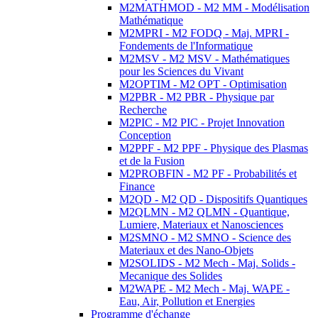
M2MATHMOD - M2 MM - Modélisation
Mathématique
M2MPRI - M2 FODQ - Maj. MPRI -
Fondements de l'Informatique
M2MSV - M2 MSV - Mathématiques
pour les Sciences du Vivant
M2OPTIM - M2 OPT - Optimisation
M2PBR - M2 PBR - Physique par
Recherche
M2PIC - M2 PIC - Projet Innovation
Conception
M2PPF - M2 PPF - Physique des Plasmas
et de la Fusion
M2PROBFIN - M2 PF - Probabilités et
Finance
M2QD - M2 QD - Dispositifs Quantiques
M2QLMN - M2 QLMN - Quantique,
Lumiere, Materiaux et Nanosciences
M2SMNO - M2 SMNO - Science des
Materiaux et des Nano-Objets
M2SOLIDS - M2 Mech - Maj. Solids -
Mecanique des Solides
M2WAPE - M2 Mech - Maj. WAPE -
Eau, Air, Pollution et Energies
Programme d'échange