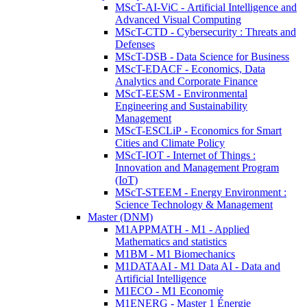
MScT-AI-ViC - Artificial Intelligence and
Advanced Visual Computing
MScT-CTD - Cybersecurity : Threats and
Defenses
MScT-DSB - Data Science for Business
MScT-EDACF - Economics, Data
Analytics and Corporate Finance
MScT-EESM - Environmental
Engineering and Sustainability
Management
MScT-ESCLiP - Economics for Smart
Cities and Climate Policy
MScT-IOT - Internet of Things :
Innovation and Management Program
(IoT)
MScT-STEEM - Energy Environment :
Science Technology & Management
Master (DNM)
M1APPMATH - M1 - Applied
Mathematics and statistics
M1BM - M1 Biomechanics
M1DATAAI - M1 Data AI - Data and
Artificial Intelligence
M1ECO - M1 Economie
M1ENERG - Master 1 Énergie