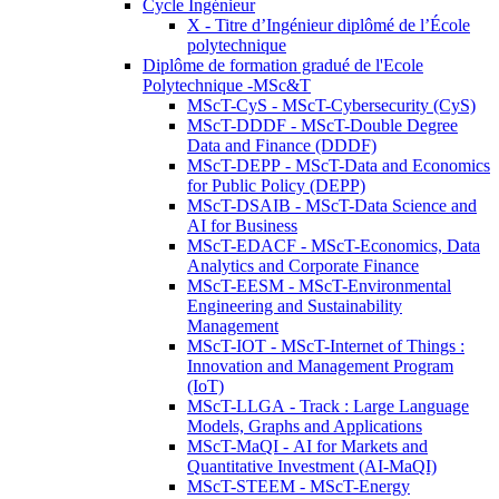
Cycle Ingénieur
X - Titre d’Ingénieur diplômé de l’École
polytechnique
Diplôme de formation gradué de l'Ecole
Polytechnique -MSc&T
MScT-CyS - MScT-Cybersecurity (CyS)
MScT-DDDF - MScT-Double Degree
Data and Finance (DDDF)
MScT-DEPP - MScT-Data and Economics
for Public Policy (DEPP)
MScT-DSAIB - MScT-Data Science and
AI for Business
MScT-EDACF - MScT-Economics, Data
Analytics and Corporate Finance
MScT-EESM - MScT-Environmental
Engineering and Sustainability
Management
MScT-IOT - MScT-Internet of Things :
Innovation and Management Program
(IoT)
MScT-LLGA - Track : Large Language
Models, Graphs and Applications
MScT-MaQI - AI for Markets and
Quantitative Investment (AI-MaQI)
MScT-STEEM - MScT-Energy