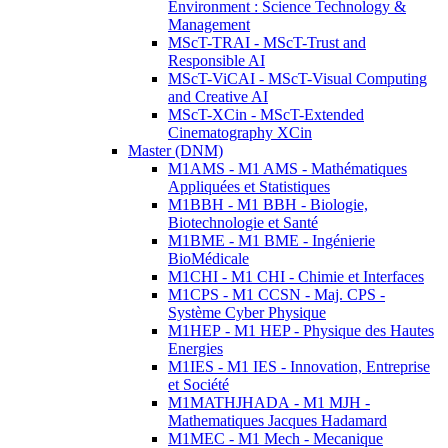
Environment : Science Technology &
Management
MScT-TRAI - MScT-Trust and
Responsible AI
MScT-ViCAI - MScT-Visual Computing
and Creative AI
MScT-XCin - MScT-Extended
Cinematography XCin
Master (DNM)
M1AMS - M1 AMS - Mathématiques
Appliquées et Statistiques
M1BBH - M1 BBH - Biologie,
Biotechnologie et Santé
M1BME - M1 BME - Ingénierie
BioMédicale
M1CHI - M1 CHI - Chimie et Interfaces
M1CPS - M1 CCSN - Maj. CPS -
Système Cyber Physique
M1HEP - M1 HEP - Physique des Hautes
Energies
M1IES - M1 IES - Innovation, Entreprise
et Société
M1MATHJHADA - M1 MJH -
Mathematiques Jacques Hadamard
M1MEC - M1 Mech - Mecanique