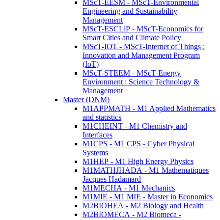
MScT-EESM - MScT-Environmental
Engineering and Sustainability
Management
MScT-ESCLiP - MScT-Economics for
Smart Cities and Climate Policy
MScT-IOT - MScT-Internet of Things :
Innovation and Management Program
(IoT)
MScT-STEEM - MScT-Energy
Environment : Science Technology &
Management
Master (DNM)
M1APPMATH - M1 Applied Mathematics
and statistics
M1CHEINT - M1 Chemistry and
Interfaces
M1CPS - M1 CPS - Cyber Physical
Systems
M1HEP - M1 High Energy Physics
M1MATHJHADA - M1 Mathematiques
Jacques Hadamard
M1MECHA - M1 Mechanics
M1MIE - M1 MIE - Master in Economics
M2BIOHEA - M2 Biology and Health
M2BIOMECA - M2 Biomeca -