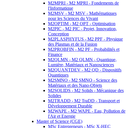
M2MPRI - M2 MPRI - Fondements de
l'Informatique
M2MSV - M2 MSV - Mathématiques
pour les Sciences du Vivant
M2OPTIM - M2 OPT - Optimisation
M2PIC - M2 PIC - Projet, Innovation,
Conception
M2PLASPHYFUS - M2 PPF - Physique
des Plasmas et de la Fusion
M2PROBFIN - M2 PF - Probabilités et
Finance
M2QLMN - M2 QLMN - Quantique,
Lumière, Matériaux et Nanosciences
M2QUANTDEV - M2 QD - Dispositifs
Quantiques
M2SMNO - M2 SMNO - Science des
Matériaux et des Nano-Objets
M2SOLIDS - M2 Solids - Mécanique des
Solides
M2TRADD - M2 TraDD - Transport et
Développement Durable
M2WAPE - M2 WAPE - Eau, Pollution de
l'Air et Energie
Master of Science (CGE)
MSc Entrepreneurs - MSc X-HEC