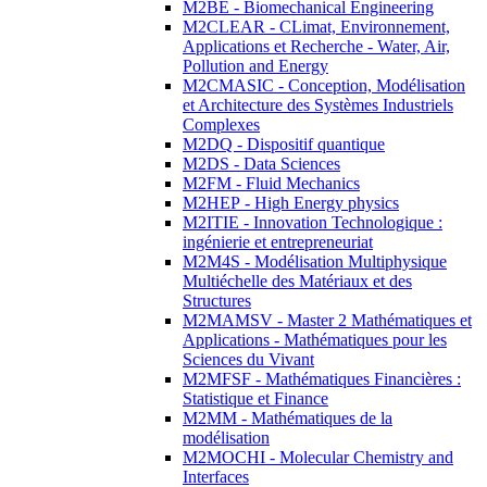
M2BE - Biomechanical Engineering
M2CLEAR - CLimat, Environnement,
Applications et Recherche - Water, Air,
Pollution and Energy
M2CMASIC - Conception, Modélisation
et Architecture des Systèmes Industriels
Complexes
M2DQ - Dispositif quantique
M2DS - Data Sciences
M2FM - Fluid Mechanics
M2HEP - High Energy physics
M2ITIE - Innovation Technologique :
ingénierie et entrepreneuriat
M2M4S - Modélisation Multiphysique
Multiéchelle des Matériaux et des
Structures
M2MAMSV - Master 2 Mathématiques et
Applications - Mathématiques pour les
Sciences du Vivant
M2MFSF - Mathématiques Financières :
Statistique et Finance
M2MM - Mathématiques de la
modélisation
M2MOCHI - Molecular Chemistry and
Interfaces