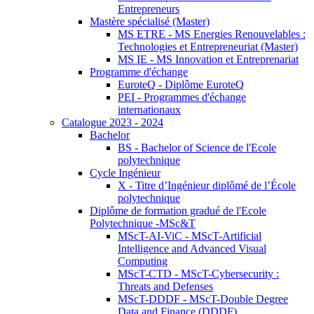
Entrepreneurs
Mastère spécialisé (Master)
MS ETRE - MS Energies Renouvelables :
Technologies et Entrepreneuriat (Master)
MS IE - MS Innovation et Entreprenariat
Programme d'échange
EuroteQ - Diplôme EuroteQ
PEI - Programmes d'échange
internationaux
Catalogue 2023 - 2024
Bachelor
BS - Bachelor of Science de l'Ecole
polytechnique
Cycle Ingénieur
X - Titre d’Ingénieur diplômé de l’École
polytechnique
Diplôme de formation gradué de l'Ecole
Polytechnique -MSc&T
MScT-AI-ViC - MScT-Artificial
Intelligence and Advanced Visual
Computing
MScT-CTD - MScT-Cybersecurity :
Threats and Defenses
MScT-DDDF - MScT-Double Degree
Data and Finance (DDDF)