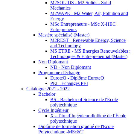
M2SOLIDS - M2 Solids - Solid
Mechanics
M2WAPE - M2 Water, Air, Pollution and
Energy
MSc Entrepreneurs - MSc X-HEC
Entrepreneurs
Mastère spécialisé (Master)
M2REST - Renewable Energy, Science
and Technology
MS ETRE - MS Energies Renouvelables :
Technologies & Entrepreneuriat (Master)
Non Diplomant
ND - Non Diplomant
Programme d'échange
EuroteQ - Diplôme EuroteQ
PEI - Echanges PEI
Catalogue 2021 - 2022
Bachelor
BS - Bachelor of Science de l'Ecole
polytechnique
Cycle Ingénieur
X - Titre d’Ingénieur diplômé de l’École
polytechnique
Diplôme de formation gradué de l'Ecole
Polytechnique -MSc&T