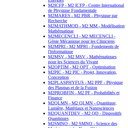
Energies
M2ICFP - M2 ICFP - Centre International
de Physique Fondamentale
M2MARES - M2 PBR - Physique par
Recherche
M2MATHMOD - M2 MM - Modélisation
Mathématique
M2MECENCLI - M2 MECENCLI -
Génie Mécanique pour les Cliniciens
M2MPRI - M2 MPRI - Fondements de
l'Informatique
M2MSV - M2 MSV - Mathématiques
pour les Sciences du Vivant
M2OPTIM - M2 OPT - Optimisation
M2PIC - M2 PIC - Projet, Innovation,
Conception
M2PLASPHYFUS - M2 PPF - Physique
des Plasmas et de la Fusion
M2PROBFIN - M2 PF - Probabilités et
Finance
M2QLMN - M2 QLMN - Quantique,
Lumière, Matériaux et Nanosciences
M2QUANTDEV - M2 QD - Dispositifs
Quantiques
M2SMNO - M2 SMNO - Science des