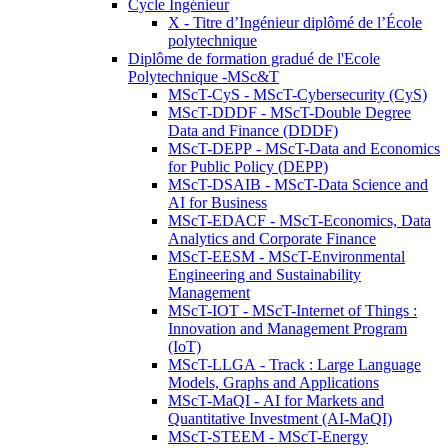
Cycle Ingénieur
X - Titre d’Ingénieur diplômé de l’École
polytechnique
Diplôme de formation gradué de l'Ecole
Polytechnique -MSc&T
MScT-CyS - MScT-Cybersecurity (CyS)
MScT-DDDF - MScT-Double Degree
Data and Finance (DDDF)
MScT-DEPP - MScT-Data and Economics
for Public Policy (DEPP)
MScT-DSAIB - MScT-Data Science and
AI for Business
MScT-EDACF - MScT-Economics, Data
Analytics and Corporate Finance
MScT-EESM - MScT-Environmental
Engineering and Sustainability
Management
MScT-IOT - MScT-Internet of Things :
Innovation and Management Program
(IoT)
MScT-LLGA - Track : Large Language
Models, Graphs and Applications
MScT-MaQI - AI for Markets and
Quantitative Investment (AI-MaQI)
MScT-STEEM - MScT-Energy