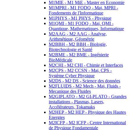
M1MIE - M1 MiE - Master en Economie
M1MPRI - M1 FODQ - Maj. MPRI -
Fondements de l'Informatique
M1PHYS - M1 PHYS - Physique
M1QMI - M1 FODQ - Maj. QMI -
Quantique, Mathematiques, Informatique
M2AAG - M2 AAG - Analyse,
Arithmétique, Géométrie
M2BBH - M2 BBH - Biologie,
Biotechnologie et Santé
M2BME - M2 BME - Ingénierie
BioMédicale
M2CHI - M2 CHI - Chimie et Interfaces
M2CPS - M2 CCSN - Maj. CPS -
Système Cyber Physique
M2DS - M2 DS - Science des données
M2FLUIDS - M2 Mech - Maj. Fluids -
Mecanique des Fluides
M2GIPLATO - M2 GI-PLATO - Grandes
installations - Plasmas, Lasers,
Accélérateurs, Tokamaks
M2HEP - M2 HEP - Physique des Hautes
Energies
M2ICFP - M2 ICFP - Centre International
de Physique Fondamentale