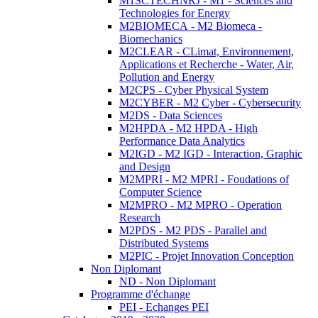
M1SCTECHNRJ - M1 - Sciences and
Technologies for Energy
M2BIOMECA - M2 Biomeca -
Biomechanics
M2CLEAR - CLimat, Environnement,
Applications et Recherche - Water, Air,
Pollution and Energy
M2CPS - Cyber Physical System
M2CYBER - M2 Cyber - Cybersecurity
M2DS - Data Sciences
M2HPDA - M2 HPDA - High
Performance Data Analytics
M2IGD - M2 IGD - Interaction, Graphic
and Design
M2MPRI - M2 MPRI - Foudations of
Computer Science
M2MPRO - M2 MPRO - Operation
Research
M2PDS - M2 PDS - Parallel and
Distributed Systems
M2PIC - Projet Innovation Conception
Non Diplomant
ND - Non Diplomant
Programme d'échange
PEI - Echanges PEI