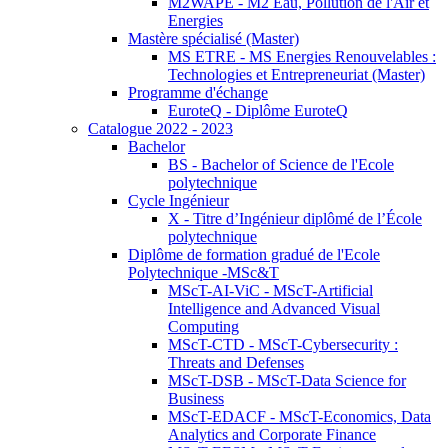
M2WAPE - M2 Eau, Pollution de l'Air et
Energies
Mastère spécialisé (Master)
MS ETRE - MS Energies Renouvelables :
Technologies et Entrepreneuriat (Master)
Programme d'échange
EuroteQ - Diplôme EuroteQ
Catalogue 2022 - 2023
Bachelor
BS - Bachelor of Science de l'Ecole
polytechnique
Cycle Ingénieur
X - Titre d’Ingénieur diplômé de l’École
polytechnique
Diplôme de formation gradué de l'Ecole
Polytechnique -MSc&T
MScT-AI-ViC - MScT-Artificial
Intelligence and Advanced Visual
Computing
MScT-CTD - MScT-Cybersecurity :
Threats and Defenses
MScT-DSB - MScT-Data Science for
Business
MScT-EDACF - MScT-Economics, Data
Analytics and Corporate Finance