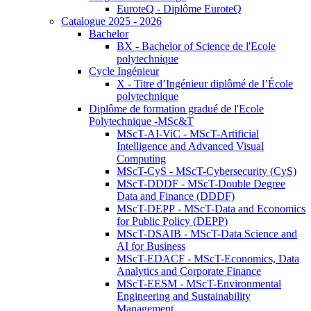
EuroteQ - Diplôme EuroteQ
Catalogue 2025 - 2026
Bachelor
BX - Bachelor of Science de l'Ecole
polytechnique
Cycle Ingénieur
X - Titre d’Ingénieur diplômé de l’École
polytechnique
Diplôme de formation gradué de l'Ecole
Polytechnique -MSc&T
MScT-AI-ViC - MScT-Artificial
Intelligence and Advanced Visual
Computing
MScT-CyS - MScT-Cybersecurity (CyS)
MScT-DDDF - MScT-Double Degree
Data and Finance (DDDF)
MScT-DEPP - MScT-Data and Economics
for Public Policy (DEPP)
MScT-DSAIB - MScT-Data Science and
AI for Business
MScT-EDACF - MScT-Economics, Data
Analytics and Corporate Finance
MScT-EESM - MScT-Environmental
Engineering and Sustainability
Management