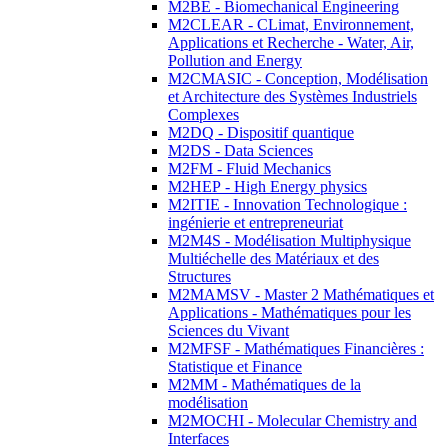
M2BE - Biomechanical Engineering
M2CLEAR - CLimat, Environnement,
Applications et Recherche - Water, Air,
Pollution and Energy
M2CMASIC - Conception, Modélisation
et Architecture des Systèmes Industriels
Complexes
M2DQ - Dispositif quantique
M2DS - Data Sciences
M2FM - Fluid Mechanics
M2HEP - High Energy physics
M2ITIE - Innovation Technologique :
ingénierie et entrepreneuriat
M2M4S - Modélisation Multiphysique
Multiéchelle des Matériaux et des
Structures
M2MAMSV - Master 2 Mathématiques et
Applications - Mathématiques pour les
Sciences du Vivant
M2MFSF - Mathématiques Financières :
Statistique et Finance
M2MM - Mathématiques de la
modélisation
M2MOCHI - Molecular Chemistry and
Interfaces