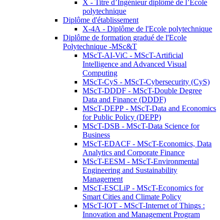
X - Titre d’Ingénieur diplômé de l’École
polytechnique
Diplôme d'établissement
X-4A - Diplôme de l'Ecole polytechnique
Diplôme de formation gradué de l'Ecole
Polytechnique -MSc&T
MScT-AI-ViC - MScT-Artificial
Intelligence and Advanced Visual
Computing
MScT-CyS - MScT-Cybersecurity (CyS)
MScT-DDDF - MScT-Double Degree
Data and Finance (DDDF)
MScT-DEPP - MScT-Data and Economics
for Public Policy (DEPP)
MScT-DSB - MScT-Data Science for
Business
MScT-EDACF - MScT-Economics, Data
Analytics and Corporate Finance
MScT-EESM - MScT-Environmental
Engineering and Sustainability
Management
MScT-ESCLiP - MScT-Economics for
Smart Cities and Climate Policy
MScT-IOT - MScT-Internet of Things :
Innovation and Management Program