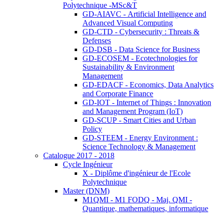
Polytechnique -MSc&T
GD-AIAVC - Artificial Intelligence and
Advanced Visual Computing
GD-CTD - Cybersecurity : Threats &
Defenses
GD-DSB - Data Science for Business
GD-ECOSEM - Ecotechnologies for
Sustainability & Environment
Management
GD-EDACF - Economics, Data Analytics
and Corporate Finance
GD-IOT - Internet of Things : Innovation
and Management Program (IoT)
GD-SCUP - Smart Cities and Urban
Policy
GD-STEEM - Energy Environment :
Science Technology & Management
Catalogue 2017 - 2018
Cycle Ingénieur
X - Diplôme d'ingénieur de l'Ecole
Polytechnique
Master (DNM)
M1QMI - M1 FODQ - Maj. QMI -
Quantique, mathematiques, informatique