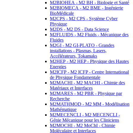
M2BIOHEA - M2 BH - Biologie et Santé
M2BIOMECA - M2 BME - Ingénierie
BioMédicale
M2CPS - M2 CPS - Système Cyber
Physique
M2DS - M2 DS - Data Science
M2FLUIDS - M2 Fluids - Mécanique des
Fluides
M2GI - M2 GI-PLATO - Grandes
installations - Plasmas, Lasers,
Accélérateurs, Tokamaks
M2HEP - M2 HEP - Physique des Hautes
Energies
M2ICFP - M2 ICFP - Centre International
de Physique Fondamentale
M2MACHI - M2 MACHI - Chimie des
Matériaux et Interfaces
M2MARES - M2 PBR - Physique par
Recherche
M2MATHMOD - M2 MM - Modélisation
Mathématique
M2MECENCLI - M2 MECENCLI -
Génie Mécanique pour les Cliniciens
M2MOCHI - M2 MoChI - Chimie
Moléculaire et Interfaces