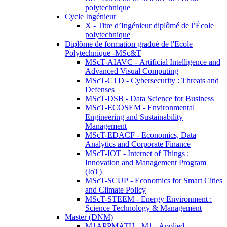
polytechnique
Cycle Ingénieur
X - Titre d’Ingénieur diplômé de l’École
polytechnique
Diplôme de formation gradué de l'Ecole
Polytechnique -MSc&T
MScT-AIAVC - Artificial Intelligence and
Advanced Visual Computing
MScT-CTD - Cybersecurity : Threats and
Defenses
MScT-DSB - Data Science for Business
MScT-ECOSEM - Environmental
Engineering and Sustainability
Management
MScT-EDACF - Economics, Data
Analytics and Corporate Finance
MScT-IOT - Internet of Things :
Innovation and Management Program
(IoT)
MScT-SCUP - Economics for Smart Cities
and Climate Policy
MScT-STEEM - Energy Environment :
Science Technology & Management
Master (DNM)
M1APPMATH - M1 - Applied