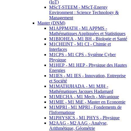
(IoT)
MScT-STEEM - MScT-Energy
Environment : Science Technology &
Management
Master (DNM)
M1APPMATH - M1 APPMS -
Mathématiques Appliquées et Statistiques
M1BIOHEA - M1 BH - Biologie et Santé
M1CHEINT - M1 CI - Chimie et
Interfaces
M1CPS - M1 CPS - Système Cyber
Physique
M1HEP - M1 HEP - Physique des Hautes
Energies
M1IES - M1 IES - Innovation, Entreprise
et Société
M1MATHJHADA - M1 MJH -
Mathématiques Jacques Hadamard
M1MECHA - M1 Mech - Mécanique
M1MIE - M1 MiE - Master en Economie
M1MPRI - M1 MPRI - Fondements de
l'Informatique
M1PHYSICS - M1 PHYS - Physique
M2AAG - M2 AAG - Analyse,
Arithmétique, Géométrie