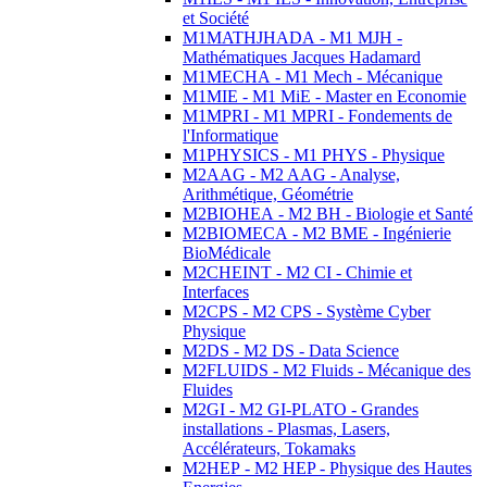
et Société
M1MATHJHADA - M1 MJH -
Mathématiques Jacques Hadamard
M1MECHA - M1 Mech - Mécanique
M1MIE - M1 MiE - Master en Economie
M1MPRI - M1 MPRI - Fondements de
l'Informatique
M1PHYSICS - M1 PHYS - Physique
M2AAG - M2 AAG - Analyse,
Arithmétique, Géométrie
M2BIOHEA - M2 BH - Biologie et Santé
M2BIOMECA - M2 BME - Ingénierie
BioMédicale
M2CHEINT - M2 CI - Chimie et
Interfaces
M2CPS - M2 CPS - Système Cyber
Physique
M2DS - M2 DS - Data Science
M2FLUIDS - M2 Fluids - Mécanique des
Fluides
M2GI - M2 GI-PLATO - Grandes
installations - Plasmas, Lasers,
Accélérateurs, Tokamaks
M2HEP - M2 HEP - Physique des Hautes