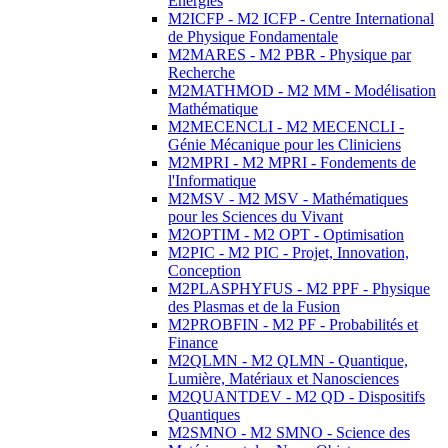
Energies
M2ICFP - M2 ICFP - Centre International
de Physique Fondamentale
M2MARES - M2 PBR - Physique par
Recherche
M2MATHMOD - M2 MM - Modélisation
Mathématique
M2MECENCLI - M2 MECENCLI -
Génie Mécanique pour les Cliniciens
M2MPRI - M2 MPRI - Fondements de
l'Informatique
M2MSV - M2 MSV - Mathématiques
pour les Sciences du Vivant
M2OPTIM - M2 OPT - Optimisation
M2PIC - M2 PIC - Projet, Innovation,
Conception
M2PLASPHYFUS - M2 PPF - Physique
des Plasmas et de la Fusion
M2PROBFIN - M2 PF - Probabilités et
Finance
M2QLMN - M2 QLMN - Quantique,
Lumière, Matériaux et Nanosciences
M2QUANTDEV - M2 QD - Dispositifs
Quantiques
M2SMNO - M2 SMNO - Science des