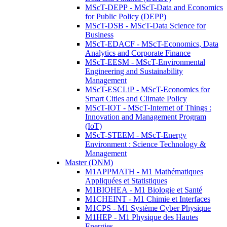
MScT-DEPP - MScT-Data and Economics
for Public Policy (DEPP)
MScT-DSB - MScT-Data Science for
Business
MScT-EDACF - MScT-Economics, Data
Analytics and Corporate Finance
MScT-EESM - MScT-Environmental
Engineering and Sustainability
Management
MScT-ESCLiP - MScT-Economics for
Smart Cities and Climate Policy
MScT-IOT - MScT-Internet of Things :
Innovation and Management Program
(IoT)
MScT-STEEM - MScT-Energy
Environment : Science Technology &
Management
Master (DNM)
M1APPMATH - M1 Mathématiques
Appliquées et Statistiques
M1BIOHEA - M1 Biologie et Santé
M1CHEINT - M1 Chimie et Interfaces
M1CPS - M1 Système Cyber Physique
M1HEP - M1 Physique des Hautes
Energies