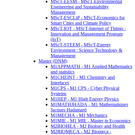
MScT-EESM - MScT-Environmental
Engineering and Sustainability
Management
MScT-ESCLiP - MScT-Economics for
Smart Cities and Climate Policy
MScT-IOT - MScT-Internet of Things :
Innovation and Management Program
(IoT)
MScT-STEEM - MScT-Energy
Environment : Science Technology &
Management
Master (DNM)
M1APPMATH - M1 Applied Mathematics
and statistics
M1CHEINT - M1 Chemistry and
Interfaces
M1CPS - M1 CPS - Cyber Physical
Systems
M1HEP - M1 High Energy Physics
M1MATHJHADA - M1 Mathematiques
Jacques Hadamard
M1MECHA - M1 Mechanics
M1MIE - M1 MIE - Master in Economics
M2BIOHEA - M2 Biology and Health
M2BIOMECA - M2 Biomeca -