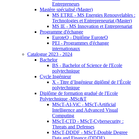
Entrepreneurs
Mastère spécialisé (Master)
MS ETRE - MS Energies Renouvelables :
Technologies et Entrepreneuriat (Master)
MS IE - MS Innovation et Entreprenariat
Programme d'échange
EuroteQ - Diplôme EuroteQ
PEI - Programmes d'échange
internationaux
Catalogue 2023 - 2024
Bachelor
BS - Bachelor of Science de l'Ecole
polytechnique
Cycle Ingénieur
X - Titre d’Ingénieur diplômé de l’École
polytechnique
Diplôme de formation gradué de l'Ecole
Polytechnique -MSc&T
MScT-AI-ViC - MScT-Artificial
Intelligence and Advanced Visual
Computing
MScT-CTD - MScT-Cybersecurity :
Threats and Defenses
MScT-DDDF - MScT-Double Degree
Data and Finance (DDDF)