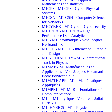
Mathematics and statistics
M1CPS - M1 CPS - Cyber Physical
Systems
M1CSN - M1 CSN - Computer Science
for Networks
M1CYBER - M1 Cyber - Cybersecurity
M1HPDA - M1 HPDA - High
Performance Data Analytics
M1I - M1 Informatique - Voie Jacques
Herbrand - X
M1IGD - M1 IGD - Interaction, Graphic
and Design
M1INTTRACPHY - M1 - International
Track in Physics
M1MAP - M1 Mathématiques et
Applications - Voie Jacques Hadamard -
École Polytechnique
M1MATHAPP - M1 - Mathématiques
Appliquées
M1MPRI - M1 MPRI - Foudations of
Computer Science
M1P - M1 Physique - Voie Irène Joliot
Curie - X
M1PHYSICS - M1 - Physics