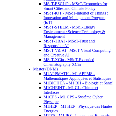
MScT-ESCLiP - MScT-Economics for
Smart Cities and Climate Policy
MScT-IOT - MScT-Internet of Things :
Innovation and Management Program
(IoT)
MScT-STEEM - MScT-Energy
Environment : Science Technology &
Management
MScT-TRAI - MScT-Trust and
Responsible AI
MScT-ViCAI - MScT-Visual Computing
and Creative AI
MScT-XCin - MScT-Extended
Cinematography XCin
Master (DNM)
M1APPMATH - M1 APPMS -
Mathématiques Appliquées et Statistiques
M1BIOHEA - M1 BH - Biologie et Santé
M1CHEINT - M1 CI - Chimie et
Interfaces
M1CPS - M1 CPS - Système Cyber
Physique
M1HEP - M1 HEP - Physique des Hautes
Energies
M1IES - M1 IES - Innovation, Entreprise