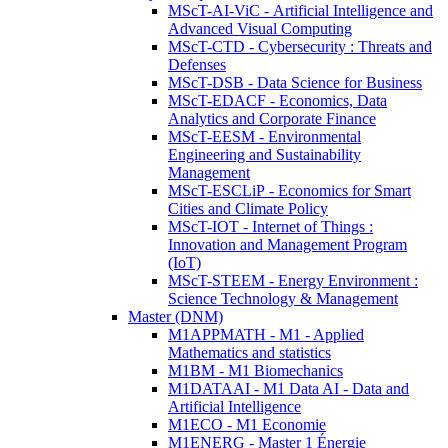
MScT-AI-ViC - Artificial Intelligence and
Advanced Visual Computing
MScT-CTD - Cybersecurity : Threats and
Defenses
MScT-DSB - Data Science for Business
MScT-EDACF - Economics, Data
Analytics and Corporate Finance
MScT-EESM - Environmental
Engineering and Sustainability
Management
MScT-ESCLiP - Economics for Smart
Cities and Climate Policy
MScT-IOT - Internet of Things :
Innovation and Management Program
(IoT)
MScT-STEEM - Energy Environment :
Science Technology & Management
Master (DNM)
M1APPMATH - M1 - Applied
Mathematics and statistics
M1BM - M1 Biomechanics
M1DATAAI - M1 Data AI - Data and
Artificial Intelligence
M1ECO - M1 Economie
M1ENERG - Master 1 Énergie