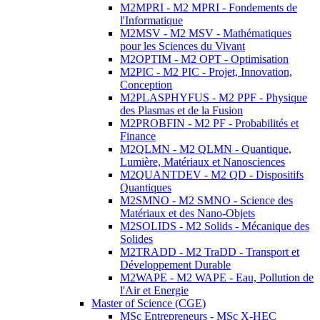
M2MPRI - M2 MPRI - Fondements de
l'Informatique
M2MSV - M2 MSV - Mathématiques
pour les Sciences du Vivant
M2OPTIM - M2 OPT - Optimisation
M2PIC - M2 PIC - Projet, Innovation,
Conception
M2PLASPHYFUS - M2 PPF - Physique
des Plasmas et de la Fusion
M2PROBFIN - M2 PF - Probabilités et
Finance
M2QLMN - M2 QLMN - Quantique,
Lumière, Matériaux et Nanosciences
M2QUANTDEV - M2 QD - Dispositifs
Quantiques
M2SMNO - M2 SMNO - Science des
Matériaux et des Nano-Objets
M2SOLIDS - M2 Solids - Mécanique des
Solides
M2TRADD - M2 TraDD - Transport et
Développement Durable
M2WAPE - M2 WAPE - Eau, Pollution de
l'Air et Energie
Master of Science (CGE)
MSc Entrepreneurs - MSc X-HEC