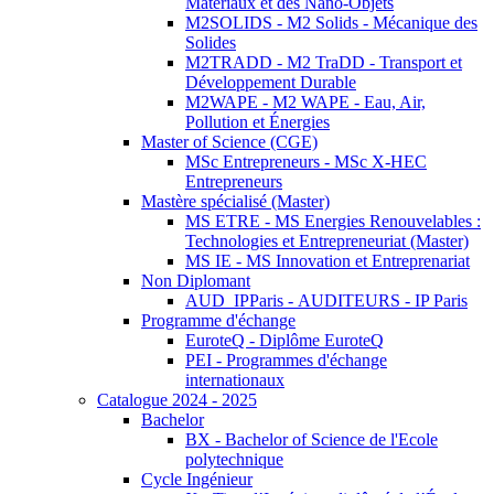
Matériaux et des Nano-Objets
M2SOLIDS - M2 Solids - Mécanique des
Solides
M2TRADD - M2 TraDD - Transport et
Développement Durable
M2WAPE - M2 WAPE - Eau, Air,
Pollution et Énergies
Master of Science (CGE)
MSc Entrepreneurs - MSc X-HEC
Entrepreneurs
Mastère spécialisé (Master)
MS ETRE - MS Energies Renouvelables :
Technologies et Entrepreneuriat (Master)
MS IE - MS Innovation et Entreprenariat
Non Diplomant
AUD_IPParis - AUDITEURS - IP Paris
Programme d'échange
EuroteQ - Diplôme EuroteQ
PEI - Programmes d'échange
internationaux
Catalogue 2024 - 2025
Bachelor
BX - Bachelor of Science de l'Ecole
polytechnique
Cycle Ingénieur