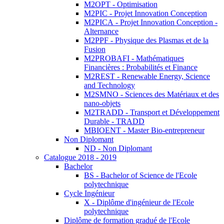
M2OPT - Optimisation
M2PIC - Projet Innovation Conception
M2PICA - Projet Innovation Conception -
Alternance
M2PPF - Physique des Plasmas et de la
Fusion
M2PROBAFI - Mathématiques
Financières : Probabilités et Finance
M2REST - Renewable Energy, Science
and Technology
M2SMNO - Sciences des Matériaux et des
nano-objets
M2TRADD - Transport et Développement
Durable - TRADD
MBIOENT - Master Bio-entrepreneur
Non Diplomant
ND - Non Diplomant
Catalogue 2018 - 2019
Bachelor
BS - Bachelor of Science de l'Ecole
polytechnique
Cycle Ingénieur
X - Diplôme d'ingénieur de l'Ecole
polytechnique
Diplôme de formation gradué de l'Ecole