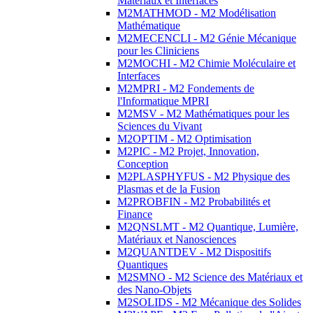
Matériaux et Interfaces
M2MATHMOD - M2 Modélisation
Mathématique
M2MECENCLI - M2 Génie Mécanique
pour les Cliniciens
M2MOCHI - M2 Chimie Moléculaire et
Interfaces
M2MPRI - M2 Fondements de
l'Informatique MPRI
M2MSV - M2 Mathématiques pour les
Sciences du Vivant
M2OPTIM - M2 Optimisation
M2PIC - M2 Projet, Innovation,
Conception
M2PLASPHYFUS - M2 Physique des
Plasmas et de la Fusion
M2PROBFIN - M2 Probabilités et
Finance
M2QNSLMT - M2 Quantique, Lumière,
Matériaux et Nanosciences
M2QUANTDEV - M2 Dispositifs
Quantiques
M2SMNO - M2 Science des Matériaux et
des Nano-Objets
M2SOLIDS - M2 Mécanique des Solides