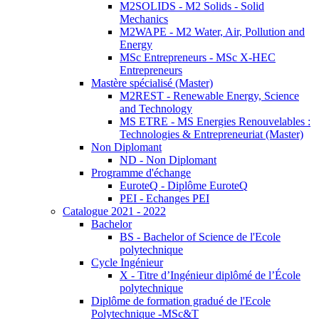
M2SOLIDS - M2 Solids - Solid
Mechanics
M2WAPE - M2 Water, Air, Pollution and
Energy
MSc Entrepreneurs - MSc X-HEC
Entrepreneurs
Mastère spécialisé (Master)
M2REST - Renewable Energy, Science
and Technology
MS ETRE - MS Energies Renouvelables :
Technologies & Entrepreneuriat (Master)
Non Diplomant
ND - Non Diplomant
Programme d'échange
EuroteQ - Diplôme EuroteQ
PEI - Echanges PEI
Catalogue 2021 - 2022
Bachelor
BS - Bachelor of Science de l'Ecole
polytechnique
Cycle Ingénieur
X - Titre d’Ingénieur diplômé de l’École
polytechnique
Diplôme de formation gradué de l'Ecole
Polytechnique -MSc&T