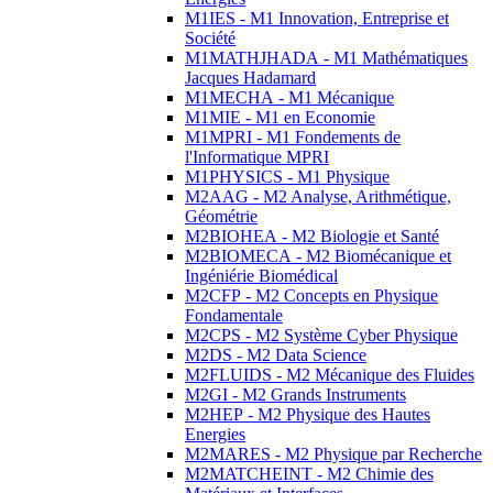
M1IES - M1 Innovation, Entreprise et
Société
M1MATHJHADA - M1 Mathématiques
Jacques Hadamard
M1MECHA - M1 Mécanique
M1MIE - M1 en Economie
M1MPRI - M1 Fondements de
l'Informatique MPRI
M1PHYSICS - M1 Physique
M2AAG - M2 Analyse, Arithmétique,
Géométrie
M2BIOHEA - M2 Biologie et Santé
M2BIOMECA - M2 Biomécanique et
Ingéniérie Biomédical
M2CFP - M2 Concepts en Physique
Fondamentale
M2CPS - M2 Système Cyber Physique
M2DS - M2 Data Science
M2FLUIDS - M2 Mécanique des Fluides
M2GI - M2 Grands Instruments
M2HEP - M2 Physique des Hautes
Energies
M2MARES - M2 Physique par Recherche
M2MATCHEINT - M2 Chimie des