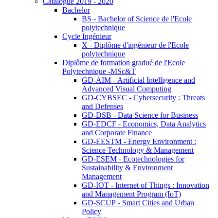
Catalogue 2019 - 2020
Bachelor
BS - Bachelor of Science de l'Ecole
polytechnique
Cycle Ingénieur
X - Diplôme d'ingénieur de l'Ecole
polytechnique
Diplôme de formation gradué de l'Ecole
Polytechnique -MSc&T
GD-AIM - Artificial Intelligence and
Advanced Visual Computing
GD-CYBSEC - Cybersecurity : Threats
and Defenses
GD-DSB - Data Science for Business
GD-EDCF - Economics, Data Analytics
and Corporate Finance
GD-EESTM - Energy Environment :
Science Technology & Management
GD-ESEM - Ecotechnologies for
Sustainability & Environment
Management
GD-IOT - Internet of Things : Innovation
and Management Program (IoT)
GD-SCUP - Smart Cities and Urban
Policy