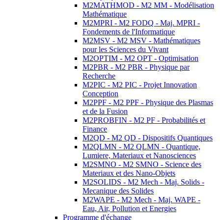
M2MATHMOD - M2 MM - Modélisation
Mathématique
M2MPRI - M2 FODQ - Maj. MPRI -
Fondements de l'Informatique
M2MSV - M2 MSV - Mathématiques
pour les Sciences du Vivant
M2OPTIM - M2 OPT - Optimisation
M2PBR - M2 PBR - Physique par
Recherche
M2PIC - M2 PIC - Projet Innovation
Conception
M2PPF - M2 PPF - Physique des Plasmas
et de la Fusion
M2PROBFIN - M2 PF - Probabilités et
Finance
M2QD - M2 QD - Dispositifs Quantiques
M2QLMN - M2 QLMN - Quantique,
Lumiere, Materiaux et Nanosciences
M2SMNO - M2 SMNO - Science des
Materiaux et des Nano-Objets
M2SOLIDS - M2 Mech - Maj. Solids -
Mecanique des Solides
M2WAPE - M2 Mech - Maj. WAPE -
Eau, Air, Pollution et Energies
Programme d'échange