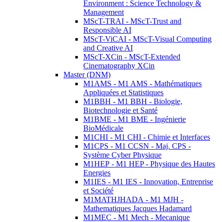
Environment : Science Technology &
Management
MScT-TRAI - MScT-Trust and
Responsible AI
MScT-ViCAI - MScT-Visual Computing
and Creative AI
MScT-XCin - MScT-Extended
Cinematography XCin
Master (DNM)
M1AMS - M1 AMS - Mathématiques
Appliquées et Statistiques
M1BBH - M1 BBH - Biologie,
Biotechnologie et Santé
M1BME - M1 BME - Ingénierie
BioMédicale
M1CHI - M1 CHI - Chimie et Interfaces
M1CPS - M1 CCSN - Maj. CPS -
Système Cyber Physique
M1HEP - M1 HEP - Physique des Hautes
Energies
M1IES - M1 IES - Innovation, Entreprise
et Société
M1MATHJHADA - M1 MJH -
Mathematiques Jacques Hadamard
M1MEC - M1 Mech - Mecanique