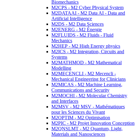
Biomechanics
M2CPS - M2 Cyber Physical System
M2DATAAI - M2 Data AI - Data and
Artificial Intelligence
M2DS - M2 Data Sciences
M2ENERG - M2 Énergie
M2FLUIDS - M2 Fluids - Fluid
Mechanics
M2HEP - M2 High Energy physics
M2ICS - M2 Integration, Circuits and
Systems
M2MATHMOD - M2 Mathematical
Modelling
M2MECENCLI - M2 Mecencli -
Mechanical Engineering for Clinicians
M2MICAS - M2 Machine Learning,
Communications and Security
M2MOCHI - M2 Molecular Chemistry
and Interfaces
M2MSV - M2 MSV - Mathématiques
pour les Sciences du Vivant
M2OPTIM - M2 Optimisation
M2PIC - M2 Projet Innovation Conception
M2QNSLMT - M2 Quantum, Light,
Materials and Nanosciences