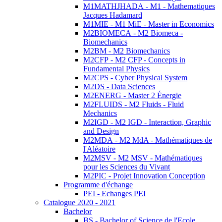
M1MATHJHADA - M1 - Mathematiques
Jacques Hadamard
M1MIE - M1 MiE - Master in Economics
M2BIOMECA - M2 Biomeca -
Biomechanics
M2BM - M2 Biomechanics
M2CFP - M2 CFP - Concepts in
Fundamental Physics
M2CPS - Cyber Physical System
M2DS - Data Sciences
M2ENERG - Master 2 Énergie
M2FLUIDS - M2 Fluids - Fluid
Mechanics
M2IGD - M2 IGD - Interaction, Graphic
and Design
M2MDA - M2 MdA - Mathématiques de
l'Aléatoire
M2MSV - M2 MSV - Mathématiques
pour les Sciences du Vivant
M2PIC - Projet Innovation Conception
Programme d'échange
PEI - Echanges PEI
Catalogue 2020 - 2021
Bachelor
BS - Bachelor of Science de l'Ecole