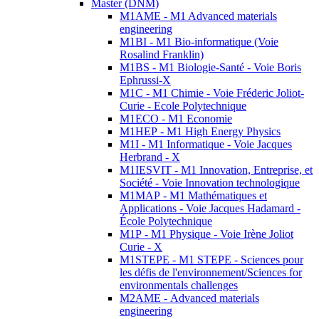
Master (DNM)
M1AME - M1 Advanced materials
engineering
M1BI - M1 Bio-informatique (Voie
Rosalind Franklin)
M1BS - M1 Biologie-Santé - Voie Boris
Ephrussi-X
M1C - M1 Chimie - Voie Fréderic Joliot-
Curie - Ecole Polytechnique
M1ECO - M1 Economie
M1HEP - M1 High Energy Physics
M1I - M1 Informatique - Voie Jacques
Herbrand - X
M1IESVIT - M1 Innovation, Entreprise, et
Société - Voie Innovation technologique
M1MAP - M1 Mathématiques et
Applications - Voie Jacques Hadamard -
École Polytechnique
M1P - M1 Physique - Voie Irène Joliot
Curie - X
M1STEPE - M1 STEPE - Sciences pour
les défis de l'environnement/Sciences for
environmentals challenges
M2AME - Advanced materials
engineering