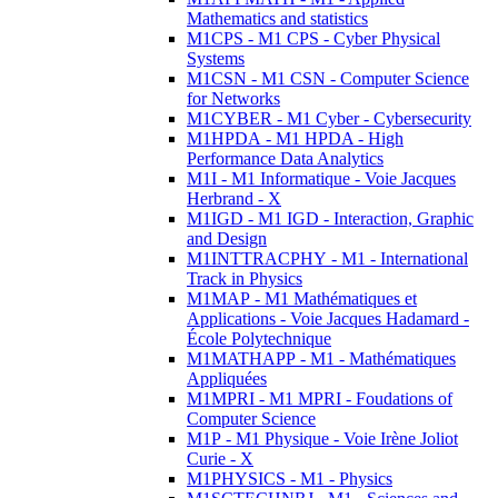
Mathematics and statistics
M1CPS - M1 CPS - Cyber Physical
Systems
M1CSN - M1 CSN - Computer Science
for Networks
M1CYBER - M1 Cyber - Cybersecurity
M1HPDA - M1 HPDA - High
Performance Data Analytics
M1I - M1 Informatique - Voie Jacques
Herbrand - X
M1IGD - M1 IGD - Interaction, Graphic
and Design
M1INTTRACPHY - M1 - International
Track in Physics
M1MAP - M1 Mathématiques et
Applications - Voie Jacques Hadamard -
École Polytechnique
M1MATHAPP - M1 - Mathématiques
Appliquées
M1MPRI - M1 MPRI - Foudations of
Computer Science
M1P - M1 Physique - Voie Irène Joliot
Curie - X
M1PHYSICS - M1 - Physics