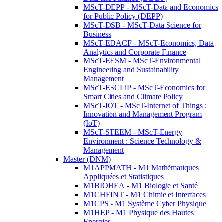
MScT-DEPP - MScT-Data and Economics
for Public Policy (DEPP)
MScT-DSB - MScT-Data Science for
Business
MScT-EDACF - MScT-Economics, Data
Analytics and Corporate Finance
MScT-EESM - MScT-Environmental
Engineering and Sustainability
Management
MScT-ESCLiP - MScT-Economics for
Smart Cities and Climate Policy
MScT-IOT - MScT-Internet of Things :
Innovation and Management Program
(IoT)
MScT-STEEM - MScT-Energy
Environment : Science Technology &
Management
Master (DNM)
M1APPMATH - M1 Mathématiques
Appliquées et Statistiques
M1BIOHEA - M1 Biologie et Santé
M1CHEINT - M1 Chimie et Interfaces
M1CPS - M1 Système Cyber Physique
M1HEP - M1 Physique des Hautes
Energies