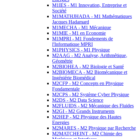
M1IES - M1 Innovation, Entreprise et
Société
M1MATHJHADA - M1 Mathématiques
Jacques Hadamard
M1MECHA - M1 Mécanique
M1MIE - M1 en Economie
M1MPRI - M1 Fondements de
l'Informatique MPRI
M1PHYSICS - M1 Physique
M2AAG - M2 Analyse, Arithmétique,
Géométrie
M2BIOHEA - M2 Biologie et Santé
M2BIOMECA - M2 Biomécanique et
Ingéniérie Biomédical
M2CFP - M2 Concepts en Physique
Fondamentale
M2CPS - M2 Système Cyber Physique
M2DS - M2 Data Science
M2FLUIDS - M2 Mécanique des Fluides
M2GI - M2 Grands Instruments
M2HEP - M2 Physique des Hautes
Energies
M2MARES - M2 Physique par Recherche
M2MATCHEINT - M2 Chimie des