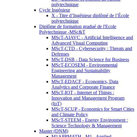
polytechnique
Cycle Ingénieur
X - Titre d’Ingénieur diplômé de l’École
polytechnique
Diplôme de formation gradué de l'Ecole
Polytechnique -MSc&T
MScT-AIAVC - Artificial Intelligence and
Advanced Visual Computing
MScT-CTD - Cybersecurity : Threats and
Defenses
MScT-DSB - Data Science for Business
MScT-ECOSEM - Environmental
Engineering and Sustainability
Management
MScT-EDACF - Economics, Data
Analytics and Corporate Finance
MScT-IOT - Internet of Things :
Innovation and Management Program
(IoT)
MScT-SCUP - Economics for Smart Cities
and Climate Policy
MScT-STEEM - Energy Environment :
Science Technology & Management
Master (DNM)
M1APPMATH - M1 - Applied