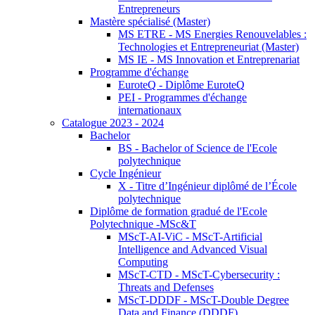
Entrepreneurs
Mastère spécialisé (Master)
MS ETRE - MS Energies Renouvelables :
Technologies et Entrepreneuriat (Master)
MS IE - MS Innovation et Entreprenariat
Programme d'échange
EuroteQ - Diplôme EuroteQ
PEI - Programmes d'échange
internationaux
Catalogue 2023 - 2024
Bachelor
BS - Bachelor of Science de l'Ecole
polytechnique
Cycle Ingénieur
X - Titre d’Ingénieur diplômé de l’École
polytechnique
Diplôme de formation gradué de l'Ecole
Polytechnique -MSc&T
MScT-AI-ViC - MScT-Artificial
Intelligence and Advanced Visual
Computing
MScT-CTD - MScT-Cybersecurity :
Threats and Defenses
MScT-DDDF - MScT-Double Degree
Data and Finance (DDDF)