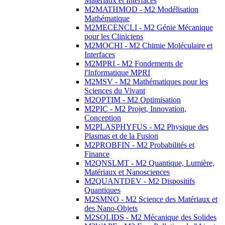
Matériaux et Interfaces
M2MATHMOD - M2 Modélisation
Mathématique
M2MECENCLI - M2 Génie Mécanique
pour les Cliniciens
M2MOCHI - M2 Chimie Moléculaire et
Interfaces
M2MPRI - M2 Fondements de
l'Informatique MPRI
M2MSV - M2 Mathématiques pour les
Sciences du Vivant
M2OPTIM - M2 Optimisation
M2PIC - M2 Projet, Innovation,
Conception
M2PLASPHYFUS - M2 Physique des
Plasmas et de la Fusion
M2PROBFIN - M2 Probabilités et
Finance
M2QNSLMT - M2 Quantique, Lumière,
Matériaux et Nanosciences
M2QUANTDEV - M2 Dispositifs
Quantiques
M2SMNO - M2 Science des Matériaux et
des Nano-Objets
M2SOLIDS - M2 Mécanique des Solides