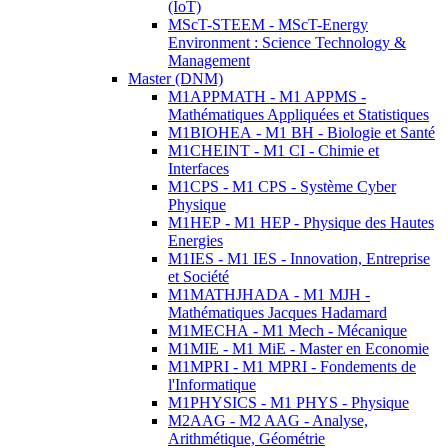
(IoT)
MScT-STEEM - MScT-Energy
Environment : Science Technology &
Management
Master (DNM)
M1APPMATH - M1 APPMS -
Mathématiques Appliquées et Statistiques
M1BIOHEA - M1 BH - Biologie et Santé
M1CHEINT - M1 CI - Chimie et
Interfaces
M1CPS - M1 CPS - Système Cyber
Physique
M1HEP - M1 HEP - Physique des Hautes
Energies
M1IES - M1 IES - Innovation, Entreprise
et Société
M1MATHJHADA - M1 MJH -
Mathématiques Jacques Hadamard
M1MECHA - M1 Mech - Mécanique
M1MIE - M1 MiE - Master en Economie
M1MPRI - M1 MPRI - Fondements de
l'Informatique
M1PHYSICS - M1 PHYS - Physique
M2AAG - M2 AAG - Analyse,
Arithmétique, Géométrie