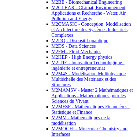
M2BE - Biomechanical Engineering
M2CLEAR - CLimat, Environnement,
Applications et Recherche - Water, Air,
Pollution and Energy
M2CMASIC - Conception, Modélisation
et Architecture des Systèmes Industriels
Complexes
M2DQ - Dispositif quantique
M2DS - Data Sciences
M2FM - Fluid Mechanics
M2HEP - High Energy physics
M2ITIE - Innovation Technologique :
ingénierie et entrepreneuriat
M2M4S - Modélisation Multiphysique
Multiéchelle des Matériaux et des
Structures
M2MAMSV - Master 2 Mathématiques et
Applications - Mathématiques pour les
Sciences du Vivant
M2MFSF - Mathématiques Financières :
Statistique et Finance
M2MM - Mathématiques de la
modélisation
M2MOCHI - Molecular Chemistry and
Interfaces