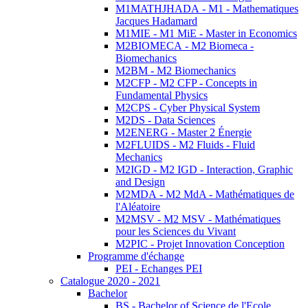
M1MATHJHADA - M1 - Mathematiques
Jacques Hadamard
M1MIE - M1 MiE - Master in Economics
M2BIOMECA - M2 Biomeca -
Biomechanics
M2BM - M2 Biomechanics
M2CFP - M2 CFP - Concepts in
Fundamental Physics
M2CPS - Cyber Physical System
M2DS - Data Sciences
M2ENERG - Master 2 Énergie
M2FLUIDS - M2 Fluids - Fluid
Mechanics
M2IGD - M2 IGD - Interaction, Graphic
and Design
M2MDA - M2 MdA - Mathématiques de
l'Aléatoire
M2MSV - M2 MSV - Mathématiques
pour les Sciences du Vivant
M2PIC - Projet Innovation Conception
Programme d'échange
PEI - Echanges PEI
Catalogue 2020 - 2021
Bachelor
BS - Bachelor of Science de l'Ecole