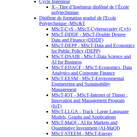
Cycle Ingénieur
X - Titre d’Ingénieur diplômé de l’École
polytechnique
Diplôme de formation gradué de l'Ecole
Polytechnique -MSc&T
MScT-CyS - MScT-Cybersecurity (CyS)
MScT-DDDF - MScT-Double Degree
Data and Finance (DDDF)
MScT-DEPP - MScT-Data and Economics
for Public Policy (DEPP)
MScT-DSAIB - MScT-Data Science and
AI for Business
MScT-EDACF - MScT-Economics, Data
Analytics and Corporate Finance
MScT-EESM - MScT-Environmental
Engineering and Sustainability
Management
MScT-IOT - MScT-Internet of Things :
Innovation and Management Program
(IoT)
MScT-LLGA - Track : Large Language
Models, Graphs and Applications
MScT-MaQI - AI for Markets and
Quantitative Investment (AI-MaQI)
MScT-STEEM - MScT-Energy