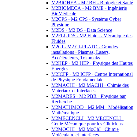
M2BIOHEA - M2 BH - Biologie et Santé
M2BIOMECA - M2 BME - Ingénierie
BioMédicale
M2CPS - M2 CPS - Système Cyber
Physique
M2DS - M2 DS - Data Science
M2FLUIDS - M2 Fluids - Mécanique des
Fluides
M2GI - M2 GI-PLATO - Grandes
installations - Plasmas, Lasers,
Accélérateurs, Tokamaks
M2HEP - M2 HEP - Physique des Hautes
Energies
M2ICFP - M2 ICFP - Centre International
de Physique Fondamentale
M2MACHI - M2 MACHI - Chimie des
Matériaux et Interfaces
M2MARES - M2 PBR - Physique par
Recherche
M2MATHMOD - M2 MM - Modélisation
Mathématique
M2MECENCLI - M2 MECENCLI -
Génie Mécanique pour les Cliniciens
M2MOCHI - M2 MoChI - Chimie
Moléculaire et Interfaces