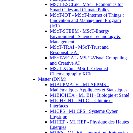
MScT-ESCLiP - MScT-Economics for
Smart Cities and Climate Policy
MScT-IOT - MScT-Internet of Things :
Innovation and Management Program
(IoT)
MScT-STEEM - MScT-Energy
Environment : Science Technology &
Management
MScT-TRAI - MScT-Trust and
Responsible AI
MScT-ViCAI - MScT-Visual Computing
and Creative AI
MScT-XCin - MScT-Extended
Cinematography XCin
Master (DNM)
M1APPMATH - M1 APPMS -
Mathématiques Appliquées et Statistiques
M1BIOHEA - M1 BH - Biologie et Santé
M1CHEINT - M1 CI - Chimie et
Interfaces
M1CPS - M1 CPS - Système Cyber
Physique
M1HEP - M1 HEP - Physique des Hautes
Energies
M1IES - M1 IES - Innovation, Entreprise