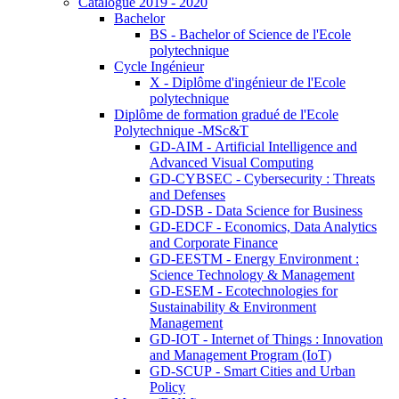
Catalogue 2019 - 2020
Bachelor
BS - Bachelor of Science de l'Ecole
polytechnique
Cycle Ingénieur
X - Diplôme d'ingénieur de l'Ecole
polytechnique
Diplôme de formation gradué de l'Ecole
Polytechnique -MSc&T
GD-AIM - Artificial Intelligence and
Advanced Visual Computing
GD-CYBSEC - Cybersecurity : Threats
and Defenses
GD-DSB - Data Science for Business
GD-EDCF - Economics, Data Analytics
and Corporate Finance
GD-EESTM - Energy Environment :
Science Technology & Management
GD-ESEM - Ecotechnologies for
Sustainability & Environment
Management
GD-IOT - Internet of Things : Innovation
and Management Program (IoT)
GD-SCUP - Smart Cities and Urban
Policy