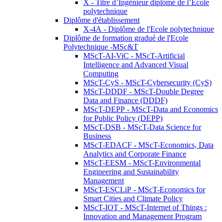
X - Titre d’Ingénieur diplômé de l’École
polytechnique
Diplôme d'établissement
X-4A - Diplôme de l'Ecole polytechnique
Diplôme de formation gradué de l'Ecole
Polytechnique -MSc&T
MScT-AI-ViC - MScT-Artificial
Intelligence and Advanced Visual
Computing
MScT-CyS - MScT-Cybersecurity (CyS)
MScT-DDDF - MScT-Double Degree
Data and Finance (DDDF)
MScT-DEPP - MScT-Data and Economics
for Public Policy (DEPP)
MScT-DSB - MScT-Data Science for
Business
MScT-EDACF - MScT-Economics, Data
Analytics and Corporate Finance
MScT-EESM - MScT-Environmental
Engineering and Sustainability
Management
MScT-ESCLiP - MScT-Economics for
Smart Cities and Climate Policy
MScT-IOT - MScT-Internet of Things :
Innovation and Management Program