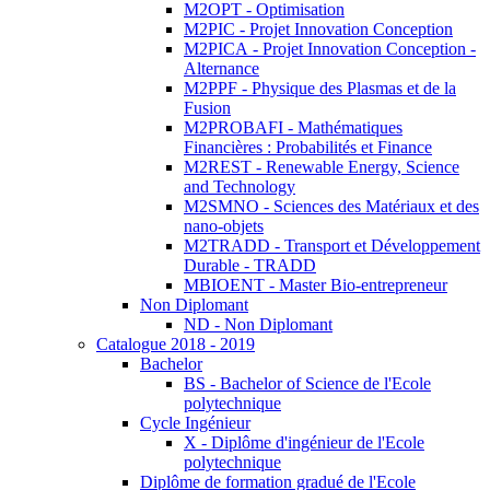
M2OPT - Optimisation
M2PIC - Projet Innovation Conception
M2PICA - Projet Innovation Conception -
Alternance
M2PPF - Physique des Plasmas et de la
Fusion
M2PROBAFI - Mathématiques
Financières : Probabilités et Finance
M2REST - Renewable Energy, Science
and Technology
M2SMNO - Sciences des Matériaux et des
nano-objets
M2TRADD - Transport et Développement
Durable - TRADD
MBIOENT - Master Bio-entrepreneur
Non Diplomant
ND - Non Diplomant
Catalogue 2018 - 2019
Bachelor
BS - Bachelor of Science de l'Ecole
polytechnique
Cycle Ingénieur
X - Diplôme d'ingénieur de l'Ecole
polytechnique
Diplôme de formation gradué de l'Ecole