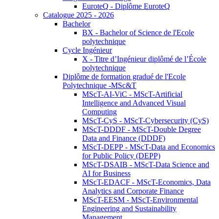
EuroteQ - Diplôme EuroteQ
Catalogue 2025 - 2026
Bachelor
BX - Bachelor of Science de l'Ecole
polytechnique
Cycle Ingénieur
X - Titre d’Ingénieur diplômé de l’École
polytechnique
Diplôme de formation gradué de l'Ecole
Polytechnique -MSc&T
MScT-AI-ViC - MScT-Artificial
Intelligence and Advanced Visual
Computing
MScT-CyS - MScT-Cybersecurity (CyS)
MScT-DDDF - MScT-Double Degree
Data and Finance (DDDF)
MScT-DEPP - MScT-Data and Economics
for Public Policy (DEPP)
MScT-DSAIB - MScT-Data Science and
AI for Business
MScT-EDACF - MScT-Economics, Data
Analytics and Corporate Finance
MScT-EESM - MScT-Environmental
Engineering and Sustainability
Management