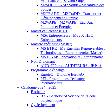
Matériaux et des Nano-Objets
M2SOLIDS - M2 Solids - Mécanique des
Solides
M2TRADD - M2 TraDD - Transport et
Développement Durable
M2WAPE - M2 WAPE - Eau, Air,
Pollution et Énergies
Master of Science (CGE)
MSc Entrepreneurs - MSc X-HEC
Entrepreneurs
Mastère spécialisé (Master)
MS ETRE - MS Energies Renouvelables :
Technologies et Entrepreneuriat (Master)
MS IE - MS Innovation et Entreprenariat
Non Diplomant
AUD_IPParis - AUDITEURS - IP Paris
Programme d'échange
EuroteQ - Diplôme EuroteQ
PEI - Programmes d'échange
internationaux
Catalogue 2024 - 2025
Bachelor
BX - Bachelor of Science de l'Ecole
polytechnique
Cycle Ingénieur