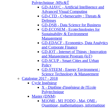
Polytechnique -MSc&T
GD-AIAVC - Artificial Intelligence and
Advanced Visual Computing
GD-CTD - Cybersecurity : Threats &
Defenses
GD-DSB - Data Science for Business
GD-ECOSEM - Ecotechnologies for
Sustainability & Environment
Management
GD-EDACF - Economics, Data Analytics
and Corporate Finance
GD-IOT - Internet of Things : Innovation
and Management Program (IoT)
GD-SCUP - Smart Cities and Urban
Policy
GD-STEEM - Energy Environment :
Science Technology & Management
Catalogue 2017 - 2018
Cycle Ingénieur
X - Diplôme d'ingénieur de l'Ecole
Polytechnique
Master (DNM)
M1QMI - M1 FODQ - Maj. QMI -
Quantique, mathematiques, informatique