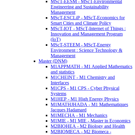
MScT-EESM - MScT-Environmental
Engineering and Sustainability
Management
MScT-ESCLiP - MScT-Economics for
Smart Cities and Climate Policy
MScT-IOT - MScT-Internet of Things :
Innovation and Management Program
(IoT)
MScT-STEEM - MScT-Energy
Environment : Science Technology &
Management
Master (DNM)
M1APPMATH - M1 Applied Mathematics
and statistics
M1CHEINT - M1 Chemistry and
Interfaces
M1CPS - M1 CPS - Cyber Physical
Systems
M1HEP - M1 High Energy Physics
M1MATHJHADA - M1 Mathematiques
Jacques Hadamard
M1MECHA - M1 Mechanics
M1MIE - M1 MIE - Master in Economics
M2BIOHEA - M2 Biology and Health
M2BIOMECA - M2 Biomeca -