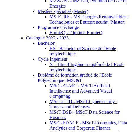
M2WAPE - M2 Eau, Pollution de l'Air et
Energies
Mastère spécialisé (Master)
MS ETRE - MS Energies Renouvelables :
Technologies et Entrepreneuriat (Master)
Programme d'échange
EuroteQ - Diplôme EuroteQ
Catalogue 2022 - 2023
Bachelor
BS - Bachelor of Science de l'Ecole
polytechnique
Cycle Ingénieur
X - Titre d’Ingénieur diplômé de l’École
polytechnique
Diplôme de formation gradué de l'Ecole
Polytechnique -MSc&T
MScT-AI-ViC - MScT-Artificial
Intelligence and Advanced Visual
Computing
MScT-CTD - MScT-Cybersecurity :
Threats and Defenses
MScT-DSB - MScT-Data Science for
Business
MScT-EDACF - MScT-Economics, Data
Analytics and Corporate Finance