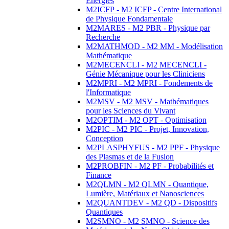
Energies
M2ICFP - M2 ICFP - Centre International
de Physique Fondamentale
M2MARES - M2 PBR - Physique par
Recherche
M2MATHMOD - M2 MM - Modélisation
Mathématique
M2MECENCLI - M2 MECENCLI -
Génie Mécanique pour les Cliniciens
M2MPRI - M2 MPRI - Fondements de
l'Informatique
M2MSV - M2 MSV - Mathématiques
pour les Sciences du Vivant
M2OPTIM - M2 OPT - Optimisation
M2PIC - M2 PIC - Projet, Innovation,
Conception
M2PLASPHYFUS - M2 PPF - Physique
des Plasmas et de la Fusion
M2PROBFIN - M2 PF - Probabilités et
Finance
M2QLMN - M2 QLMN - Quantique,
Lumière, Matériaux et Nanosciences
M2QUANTDEV - M2 QD - Dispositifs
Quantiques
M2SMNO - M2 SMNO - Science des