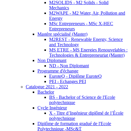
M2SOLIDS - M2 Solids - Solid
Mechanics
M2WAPE - M2 Water, Air, Pollution and
Energy
MSc Entrepreneurs - MSc X-HEC
Entrepreneurs
Mastère spécialisé (Master)
M2REST - Renewable Energy, Science
and Technology
MS ETRE - MS Energies Renouvelables :
Technologies & Entrepreneuriat (Master)
Non Diplomant
ND - Non Diplomant
Programme d'échange
EuroteQ - Diplôme EuroteQ
PEI - Echanges PEI
Catalogue 2021 - 2022
Bachelor
BS - Bachelor of Science de l'Ecole
polytechnique
Cycle Ingénieur
X - Titre d’Ingénieur diplômé de l’École
polytechnique
Diplôme de formation gradué de l'Ecole
Polytechnique -MSc&T