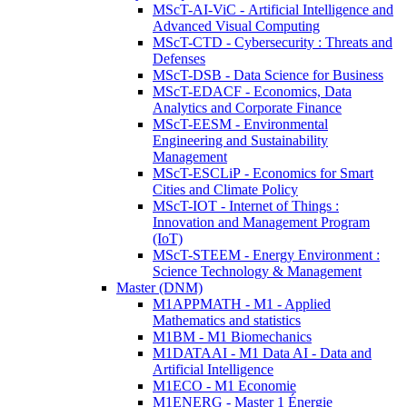
MScT-AI-ViC - Artificial Intelligence and
Advanced Visual Computing
MScT-CTD - Cybersecurity : Threats and
Defenses
MScT-DSB - Data Science for Business
MScT-EDACF - Economics, Data
Analytics and Corporate Finance
MScT-EESM - Environmental
Engineering and Sustainability
Management
MScT-ESCLiP - Economics for Smart
Cities and Climate Policy
MScT-IOT - Internet of Things :
Innovation and Management Program
(IoT)
MScT-STEEM - Energy Environment :
Science Technology & Management
Master (DNM)
M1APPMATH - M1 - Applied
Mathematics and statistics
M1BM - M1 Biomechanics
M1DATAAI - M1 Data AI - Data and
Artificial Intelligence
M1ECO - M1 Economie
M1ENERG - Master 1 Énergie