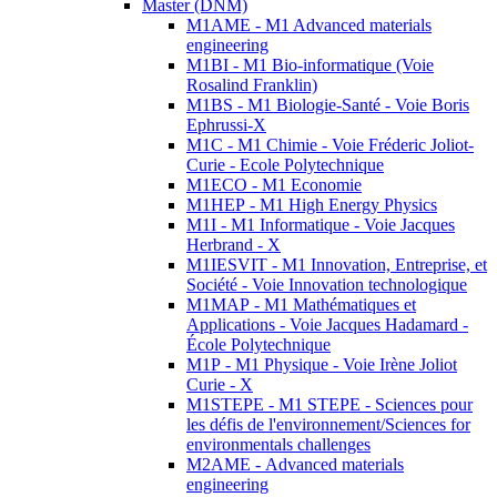
Master (DNM)
M1AME - M1 Advanced materials
engineering
M1BI - M1 Bio-informatique (Voie
Rosalind Franklin)
M1BS - M1 Biologie-Santé - Voie Boris
Ephrussi-X
M1C - M1 Chimie - Voie Fréderic Joliot-
Curie - Ecole Polytechnique
M1ECO - M1 Economie
M1HEP - M1 High Energy Physics
M1I - M1 Informatique - Voie Jacques
Herbrand - X
M1IESVIT - M1 Innovation, Entreprise, et
Société - Voie Innovation technologique
M1MAP - M1 Mathématiques et
Applications - Voie Jacques Hadamard -
École Polytechnique
M1P - M1 Physique - Voie Irène Joliot
Curie - X
M1STEPE - M1 STEPE - Sciences pour
les défis de l'environnement/Sciences for
environmentals challenges
M2AME - Advanced materials
engineering