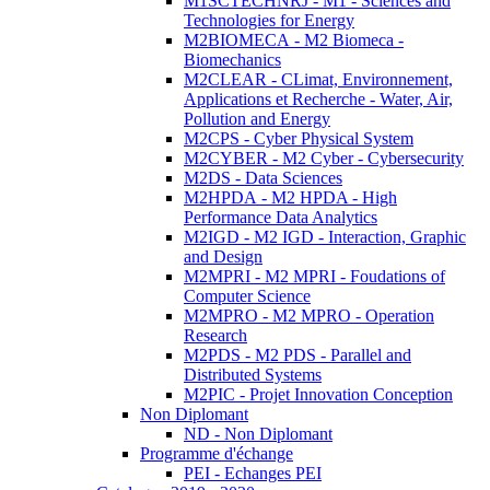
M1SCTECHNRJ - M1 - Sciences and
Technologies for Energy
M2BIOMECA - M2 Biomeca -
Biomechanics
M2CLEAR - CLimat, Environnement,
Applications et Recherche - Water, Air,
Pollution and Energy
M2CPS - Cyber Physical System
M2CYBER - M2 Cyber - Cybersecurity
M2DS - Data Sciences
M2HPDA - M2 HPDA - High
Performance Data Analytics
M2IGD - M2 IGD - Interaction, Graphic
and Design
M2MPRI - M2 MPRI - Foudations of
Computer Science
M2MPRO - M2 MPRO - Operation
Research
M2PDS - M2 PDS - Parallel and
Distributed Systems
M2PIC - Projet Innovation Conception
Non Diplomant
ND - Non Diplomant
Programme d'échange
PEI - Echanges PEI