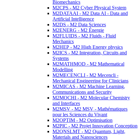
Biomechanics
M2CPS - M2 Cyber Physical System
M2DATAAI - M2 Data AI - Data and
Artificial Intelligence
M2DS - M2 Data Sciences
M2ENERG - M2 Énergie
M2FLUIDS - M2 Fluids - Fluid
Mechanics
M2HEP - M2 High Energy physics
M2ICS - M2 Integration, Circuits and
Systems
M2MATHMOD - M2 Mathematical
Modelling
M2MECENCLI - M2 Mecencli -
Mechanical Engineering for Clinicians
M2MICAS - M2 Machine Learning,
Communications and Security
M2MOCHI - M2 Molecular Chemistry
and Interfaces
M2MSV - M2 MSV - Mathématiques
pour les Sciences du Vivant
M2OPTIM - M2 Optimisation
M2PIC - M2 Projet Innovation Conception
M2QNSLMT - M2 Quantum, Light,
Materials and Nanosciences