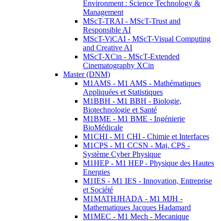
Environment : Science Technology &
Management
MScT-TRAI - MScT-Trust and
Responsible AI
MScT-ViCAI - MScT-Visual Computing
and Creative AI
MScT-XCin - MScT-Extended
Cinematography XCin
Master (DNM)
M1AMS - M1 AMS - Mathématiques
Appliquées et Statistiques
M1BBH - M1 BBH - Biologie,
Biotechnologie et Santé
M1BME - M1 BME - Ingénierie
BioMédicale
M1CHI - M1 CHI - Chimie et Interfaces
M1CPS - M1 CCSN - Maj. CPS -
Système Cyber Physique
M1HEP - M1 HEP - Physique des Hautes
Energies
M1IES - M1 IES - Innovation, Entreprise
et Société
M1MATHJHADA - M1 MJH -
Mathematiques Jacques Hadamard
M1MEC - M1 Mech - Mecanique