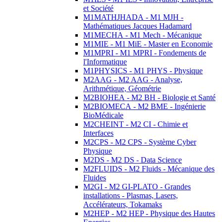
et Société
M1MATHJHADA - M1 MJH -
Mathématiques Jacques Hadamard
M1MECHA - M1 Mech - Mécanique
M1MIE - M1 MiE - Master en Economie
M1MPRI - M1 MPRI - Fondements de
l'Informatique
M1PHYSICS - M1 PHYS - Physique
M2AAG - M2 AAG - Analyse,
Arithmétique, Géométrie
M2BIOHEA - M2 BH - Biologie et Santé
M2BIOMECA - M2 BME - Ingénierie
BioMédicale
M2CHEINT - M2 CI - Chimie et
Interfaces
M2CPS - M2 CPS - Système Cyber
Physique
M2DS - M2 DS - Data Science
M2FLUIDS - M2 Fluids - Mécanique des
Fluides
M2GI - M2 GI-PLATO - Grandes
installations - Plasmas, Lasers,
Accélérateurs, Tokamaks
M2HEP - M2 HEP - Physique des Hautes