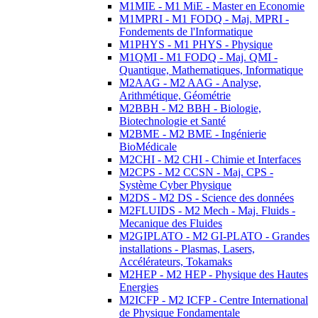
M1MIE - M1 MiE - Master en Economie
M1MPRI - M1 FODQ - Maj. MPRI -
Fondements de l'Informatique
M1PHYS - M1 PHYS - Physique
M1QMI - M1 FODQ - Maj. QMI -
Quantique, Mathematiques, Informatique
M2AAG - M2 AAG - Analyse,
Arithmétique, Géométrie
M2BBH - M2 BBH - Biologie,
Biotechnologie et Santé
M2BME - M2 BME - Ingénierie
BioMédicale
M2CHI - M2 CHI - Chimie et Interfaces
M2CPS - M2 CCSN - Maj. CPS -
Système Cyber Physique
M2DS - M2 DS - Science des données
M2FLUIDS - M2 Mech - Maj. Fluids -
Mecanique des Fluides
M2GIPLATO - M2 GI-PLATO - Grandes
installations - Plasmas, Lasers,
Accélérateurs, Tokamaks
M2HEP - M2 HEP - Physique des Hautes
Energies
M2ICFP - M2 ICFP - Centre International
de Physique Fondamentale