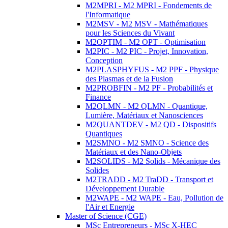
M2MPRI - M2 MPRI - Fondements de
l'Informatique
M2MSV - M2 MSV - Mathématiques
pour les Sciences du Vivant
M2OPTIM - M2 OPT - Optimisation
M2PIC - M2 PIC - Projet, Innovation,
Conception
M2PLASPHYFUS - M2 PPF - Physique
des Plasmas et de la Fusion
M2PROBFIN - M2 PF - Probabilités et
Finance
M2QLMN - M2 QLMN - Quantique,
Lumière, Matériaux et Nanosciences
M2QUANTDEV - M2 QD - Dispositifs
Quantiques
M2SMNO - M2 SMNO - Science des
Matériaux et des Nano-Objets
M2SOLIDS - M2 Solids - Mécanique des
Solides
M2TRADD - M2 TraDD - Transport et
Développement Durable
M2WAPE - M2 WAPE - Eau, Pollution de
l'Air et Energie
Master of Science (CGE)
MSc Entrepreneurs - MSc X-HEC