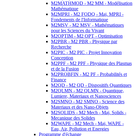
M2MATHMOD - M2 MM - Modélisation
Mathématique
M2MPRI - M2 FODQ - Maj. MPRI -
Fondements de l'Informatique
M2MSV - M2 MSV - Mathématiques
pour les Sciences du Vivant
M2OPTIM - M2 OPT - Optimisation
M2PBR - M2 PBR - Physique par
Recherche
M2PIC - M2 PIC - Projet Innovation
Conception
M2PPF - M2 PPF - Physique des Plasmas
et de la Fusion
M2PROBFIN - M2 PF - Probabilités et
Finance
M2QD - M2 QD - Dispositifs Quantiques
M2QLMN - M2 QLMN - Quantique,
Lumiere, Materiaux et Nanosciences
M2SMNO - M2 SMNO - Science des
Materiaux et des Nano-Objets
M2SOLIDS - M2 Mech - Maj. Solids -
Mecanique des Solides
M2WAPE - M2 Mech - Maj. WAPE -
Eau, Air, Pollution et Energies
Programme d'échange