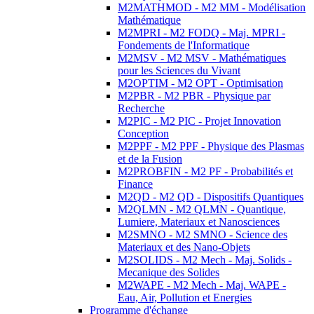
M2MATHMOD - M2 MM - Modélisation
Mathématique
M2MPRI - M2 FODQ - Maj. MPRI -
Fondements de l'Informatique
M2MSV - M2 MSV - Mathématiques
pour les Sciences du Vivant
M2OPTIM - M2 OPT - Optimisation
M2PBR - M2 PBR - Physique par
Recherche
M2PIC - M2 PIC - Projet Innovation
Conception
M2PPF - M2 PPF - Physique des Plasmas
et de la Fusion
M2PROBFIN - M2 PF - Probabilités et
Finance
M2QD - M2 QD - Dispositifs Quantiques
M2QLMN - M2 QLMN - Quantique,
Lumiere, Materiaux et Nanosciences
M2SMNO - M2 SMNO - Science des
Materiaux et des Nano-Objets
M2SOLIDS - M2 Mech - Maj. Solids -
Mecanique des Solides
M2WAPE - M2 Mech - Maj. WAPE -
Eau, Air, Pollution et Energies
Programme d'échange