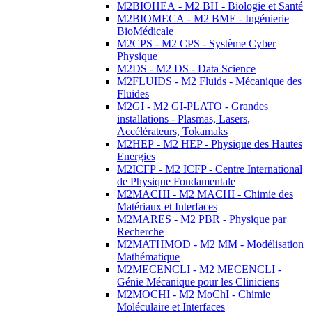
M2BIOHEA - M2 BH - Biologie et Santé
M2BIOMECA - M2 BME - Ingénierie
BioMédicale
M2CPS - M2 CPS - Système Cyber
Physique
M2DS - M2 DS - Data Science
M2FLUIDS - M2 Fluids - Mécanique des
Fluides
M2GI - M2 GI-PLATO - Grandes
installations - Plasmas, Lasers,
Accélérateurs, Tokamaks
M2HEP - M2 HEP - Physique des Hautes
Energies
M2ICFP - M2 ICFP - Centre International
de Physique Fondamentale
M2MACHI - M2 MACHI - Chimie des
Matériaux et Interfaces
M2MARES - M2 PBR - Physique par
Recherche
M2MATHMOD - M2 MM - Modélisation
Mathématique
M2MECENCLI - M2 MECENCLI -
Génie Mécanique pour les Cliniciens
M2MOCHI - M2 MoChI - Chimie
Moléculaire et Interfaces