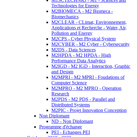
M1SCTECHNRJ - M1 - Sciences and
Technologies for Energy
M2BIOMECA - M2 Biomeca -
Biomechanics
M2CLEAR - CLimat, Environnement,
Applications et Recherche - Water, Air,
Pollution and Energy
M2CPS - Cyber Physical System
M2CYBER - M2 Cyber - Cybersecurity
M2DS - Data Sciences
M2HPDA - M2 HPDA - High
Performance Data Analytics
M2IGD - M2 IGD - Interaction, Graphic
and Design
M2MPRI - M2 MPRI - Foudations of
Computer Science
M2MPRO - M2 MPRO - Operation
Research
M2PDS - M2 PDS - Parallel and
Distributed Systems
M2PIC - Projet Innovation Conception
Non Diplomant
ND - Non Diplomant
Programme d'échange
PEI - Echanges PEI