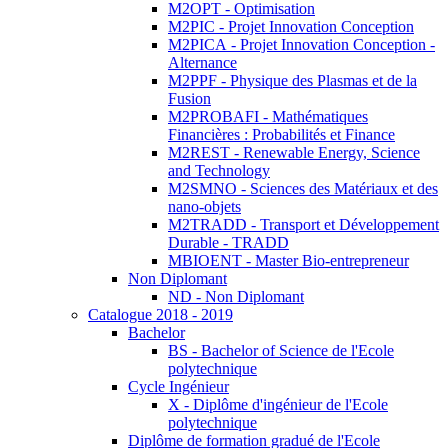
M2OPT - Optimisation
M2PIC - Projet Innovation Conception
M2PICA - Projet Innovation Conception -
Alternance
M2PPF - Physique des Plasmas et de la
Fusion
M2PROBAFI - Mathématiques
Financières : Probabilités et Finance
M2REST - Renewable Energy, Science
and Technology
M2SMNO - Sciences des Matériaux et des
nano-objets
M2TRADD - Transport et Développement
Durable - TRADD
MBIOENT - Master Bio-entrepreneur
Non Diplomant
ND - Non Diplomant
Catalogue 2018 - 2019
Bachelor
BS - Bachelor of Science de l'Ecole
polytechnique
Cycle Ingénieur
X - Diplôme d'ingénieur de l'Ecole
polytechnique
Diplôme de formation gradué de l'Ecole