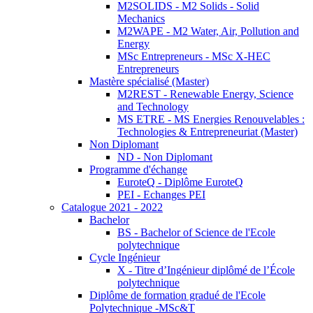
M2SOLIDS - M2 Solids - Solid
Mechanics
M2WAPE - M2 Water, Air, Pollution and
Energy
MSc Entrepreneurs - MSc X-HEC
Entrepreneurs
Mastère spécialisé (Master)
M2REST - Renewable Energy, Science
and Technology
MS ETRE - MS Energies Renouvelables :
Technologies & Entrepreneuriat (Master)
Non Diplomant
ND - Non Diplomant
Programme d'échange
EuroteQ - Diplôme EuroteQ
PEI - Echanges PEI
Catalogue 2021 - 2022
Bachelor
BS - Bachelor of Science de l'Ecole
polytechnique
Cycle Ingénieur
X - Titre d’Ingénieur diplômé de l’École
polytechnique
Diplôme de formation gradué de l'Ecole
Polytechnique -MSc&T