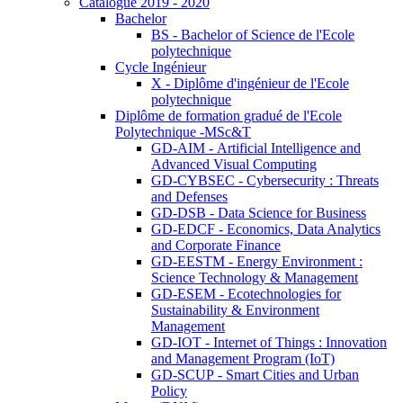
Catalogue 2019 - 2020
Bachelor
BS - Bachelor of Science de l'Ecole
polytechnique
Cycle Ingénieur
X - Diplôme d'ingénieur de l'Ecole
polytechnique
Diplôme de formation gradué de l'Ecole
Polytechnique -MSc&T
GD-AIM - Artificial Intelligence and
Advanced Visual Computing
GD-CYBSEC - Cybersecurity : Threats
and Defenses
GD-DSB - Data Science for Business
GD-EDCF - Economics, Data Analytics
and Corporate Finance
GD-EESTM - Energy Environment :
Science Technology & Management
GD-ESEM - Ecotechnologies for
Sustainability & Environment
Management
GD-IOT - Internet of Things : Innovation
and Management Program (IoT)
GD-SCUP - Smart Cities and Urban
Policy