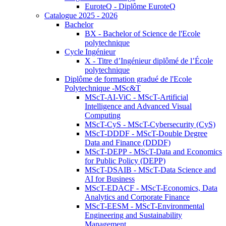
EuroteQ - Diplôme EuroteQ
Catalogue 2025 - 2026
Bachelor
BX - Bachelor of Science de l'Ecole
polytechnique
Cycle Ingénieur
X - Titre d’Ingénieur diplômé de l’École
polytechnique
Diplôme de formation gradué de l'Ecole
Polytechnique -MSc&T
MScT-AI-ViC - MScT-Artificial
Intelligence and Advanced Visual
Computing
MScT-CyS - MScT-Cybersecurity (CyS)
MScT-DDDF - MScT-Double Degree
Data and Finance (DDDF)
MScT-DEPP - MScT-Data and Economics
for Public Policy (DEPP)
MScT-DSAIB - MScT-Data Science and
AI for Business
MScT-EDACF - MScT-Economics, Data
Analytics and Corporate Finance
MScT-EESM - MScT-Environmental
Engineering and Sustainability
Management