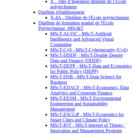
X - Titre d’Ingénieur diplômé de l’École
polytechnique
Diplôme d'établissement
X-4A - Diplôme de l'Ecole polytechnique
Diplôme de formation gradué de l'Ecole
Polytechnique -MSc&T
MScT-AI-ViC - MScT-Artificial
Intelligence and Advanced Visual
Computing
MScT-CyS - MScT-Cybersecurity (CyS)
MScT-DDDF - MScT-Double Degree
Data and Finance (DDDF)
MScT-DEPP - MScT-Data and Economics
for Public Policy (DEPP)
MScT-DSB - MScT-Data Science for
Business
MScT-EDACF - MScT-Economics, Data
Analytics and Corporate Finance
MScT-EESM - MScT-Environmental
Engineering and Sustainability
Management
MScT-ESCLiP - MScT-Economics for
Smart Cities and Climate Policy
MScT-IOT - MScT-Internet of Things :
Innovation and Management Program