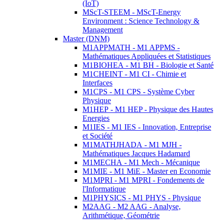
(IoT)
MScT-STEEM - MScT-Energy
Environment : Science Technology &
Management
Master (DNM)
M1APPMATH - M1 APPMS -
Mathématiques Appliquées et Statistiques
M1BIOHEA - M1 BH - Biologie et Santé
M1CHEINT - M1 CI - Chimie et
Interfaces
M1CPS - M1 CPS - Système Cyber
Physique
M1HEP - M1 HEP - Physique des Hautes
Energies
M1IES - M1 IES - Innovation, Entreprise
et Société
M1MATHJHADA - M1 MJH -
Mathématiques Jacques Hadamard
M1MECHA - M1 Mech - Mécanique
M1MIE - M1 MiE - Master en Economie
M1MPRI - M1 MPRI - Fondements de
l'Informatique
M1PHYSICS - M1 PHYS - Physique
M2AAG - M2 AAG - Analyse,
Arithmétique, Géométrie