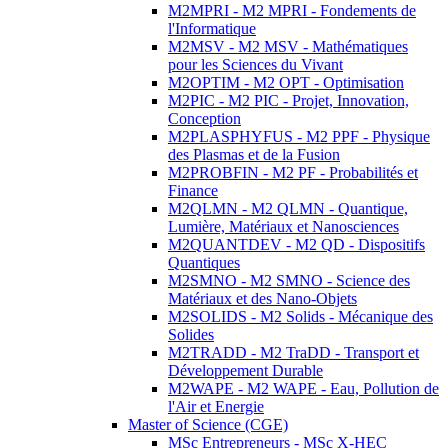
M2MPRI - M2 MPRI - Fondements de
l'Informatique
M2MSV - M2 MSV - Mathématiques
pour les Sciences du Vivant
M2OPTIM - M2 OPT - Optimisation
M2PIC - M2 PIC - Projet, Innovation,
Conception
M2PLASPHYFUS - M2 PPF - Physique
des Plasmas et de la Fusion
M2PROBFIN - M2 PF - Probabilités et
Finance
M2QLMN - M2 QLMN - Quantique,
Lumière, Matériaux et Nanosciences
M2QUANTDEV - M2 QD - Dispositifs
Quantiques
M2SMNO - M2 SMNO - Science des
Matériaux et des Nano-Objets
M2SOLIDS - M2 Solids - Mécanique des
Solides
M2TRADD - M2 TraDD - Transport et
Développement Durable
M2WAPE - M2 WAPE - Eau, Pollution de
l'Air et Energie
Master of Science (CGE)
MSc Entrepreneurs - MSc X-HEC