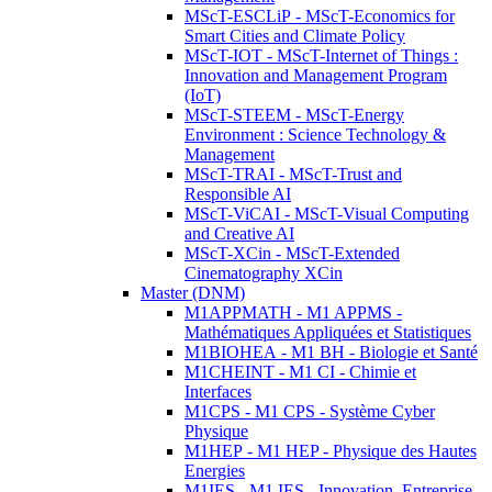
MScT-ESCLiP - MScT-Economics for
Smart Cities and Climate Policy
MScT-IOT - MScT-Internet of Things :
Innovation and Management Program
(IoT)
MScT-STEEM - MScT-Energy
Environment : Science Technology &
Management
MScT-TRAI - MScT-Trust and
Responsible AI
MScT-ViCAI - MScT-Visual Computing
and Creative AI
MScT-XCin - MScT-Extended
Cinematography XCin
Master (DNM)
M1APPMATH - M1 APPMS -
Mathématiques Appliquées et Statistiques
M1BIOHEA - M1 BH - Biologie et Santé
M1CHEINT - M1 CI - Chimie et
Interfaces
M1CPS - M1 CPS - Système Cyber
Physique
M1HEP - M1 HEP - Physique des Hautes
Energies
M1IES - M1 IES - Innovation, Entreprise