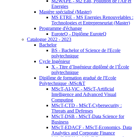
M2WAPE - M2 Eau, Pollution de l'Air et
Energies
Mastère spécialisé (Master)
MS ETRE - MS Energies Renouvelables :
Technologies et Entrepreneuriat (Master)
Programme d'échange
EuroteQ - Diplôme EuroteQ
Catalogue 2022 - 2023
Bachelor
BS - Bachelor of Science de l'Ecole
polytechnique
Cycle Ingénieur
X - Titre d’Ingénieur diplômé de l’École
polytechnique
Diplôme de formation gradué de l'Ecole
Polytechnique -MSc&T
MScT-AI-ViC - MScT-Artificial
Intelligence and Advanced Visual
Computing
MScT-CTD - MScT-Cybersecurity :
Threats and Defenses
MScT-DSB - MScT-Data Science for
Business
MScT-EDACF - MScT-Economics, Data
Analytics and Corporate Finance