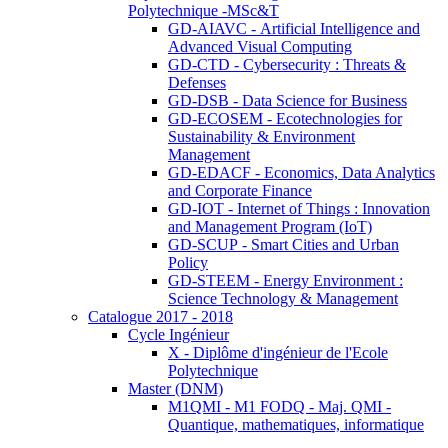
Polytechnique -MSc&T
GD-AIAVC - Artificial Intelligence and
Advanced Visual Computing
GD-CTD - Cybersecurity : Threats &
Defenses
GD-DSB - Data Science for Business
GD-ECOSEM - Ecotechnologies for
Sustainability & Environment
Management
GD-EDACF - Economics, Data Analytics
and Corporate Finance
GD-IOT - Internet of Things : Innovation
and Management Program (IoT)
GD-SCUP - Smart Cities and Urban
Policy
GD-STEEM - Energy Environment :
Science Technology & Management
Catalogue 2017 - 2018
Cycle Ingénieur
X - Diplôme d'ingénieur de l'Ecole
Polytechnique
Master (DNM)
M1QMI - M1 FODQ - Maj. QMI -
Quantique, mathematiques, informatique