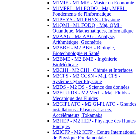
M1MIE - M1 MiE - Master en Economie
M1MPRI - M1 FODQ - Maj. MPRI -
Fondements de l'Informatique
M1PHYS - M1 PHYS - Physique
M1QMI - M1 FODQ - Maj. QMI -
Quantique, Mathematiques, Informatique
M2AAG - M2 AAG - Analyse,
Arithmétique, Géométrie
M2BBH - M2 BBH - Biologie,
Biotechnologie et Santé
M2BME - M2 BME - Ingénierie
BioMédicale
M2CHI - M2 CHI - Chimie et Interfaces
M2CPS - M2 CCSN - Maj. CPS -
Système Cyber Physique
M2DS - M2 DS - Science des données
M2FLUIDS - M2 Mech - Maj. Fluids -
Mecanique des Fluides
M2GIPLATO - M2 GI-PLATO - Grandes
installations - Plasmas, Lasers,
Accélérateurs, Tokamaks
M2HEP - M2 HEP - Physique des Hautes
Energies
M2ICFP - M2 ICFP - Centre International
de Physique Fondamentale