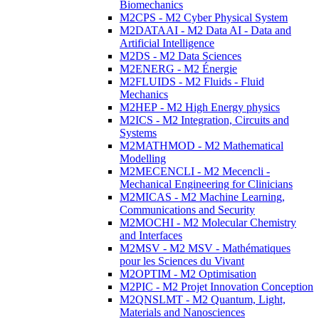
Biomechanics
M2CPS - M2 Cyber Physical System
M2DATAAI - M2 Data AI - Data and
Artificial Intelligence
M2DS - M2 Data Sciences
M2ENERG - M2 Énergie
M2FLUIDS - M2 Fluids - Fluid
Mechanics
M2HEP - M2 High Energy physics
M2ICS - M2 Integration, Circuits and
Systems
M2MATHMOD - M2 Mathematical
Modelling
M2MECENCLI - M2 Mecencli -
Mechanical Engineering for Clinicians
M2MICAS - M2 Machine Learning,
Communications and Security
M2MOCHI - M2 Molecular Chemistry
and Interfaces
M2MSV - M2 MSV - Mathématiques
pour les Sciences du Vivant
M2OPTIM - M2 Optimisation
M2PIC - M2 Projet Innovation Conception
M2QNSLMT - M2 Quantum, Light,
Materials and Nanosciences