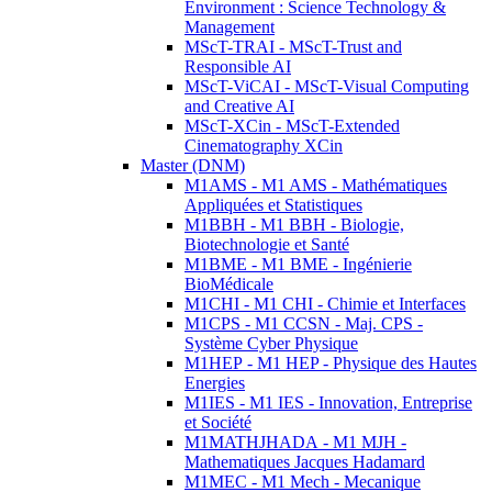
Environment : Science Technology &
Management
MScT-TRAI - MScT-Trust and
Responsible AI
MScT-ViCAI - MScT-Visual Computing
and Creative AI
MScT-XCin - MScT-Extended
Cinematography XCin
Master (DNM)
M1AMS - M1 AMS - Mathématiques
Appliquées et Statistiques
M1BBH - M1 BBH - Biologie,
Biotechnologie et Santé
M1BME - M1 BME - Ingénierie
BioMédicale
M1CHI - M1 CHI - Chimie et Interfaces
M1CPS - M1 CCSN - Maj. CPS -
Système Cyber Physique
M1HEP - M1 HEP - Physique des Hautes
Energies
M1IES - M1 IES - Innovation, Entreprise
et Société
M1MATHJHADA - M1 MJH -
Mathematiques Jacques Hadamard
M1MEC - M1 Mech - Mecanique