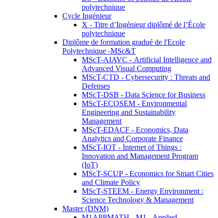
polytechnique
Cycle Ingénieur
X - Titre d’Ingénieur diplômé de l’École
polytechnique
Diplôme de formation gradué de l'Ecole
Polytechnique -MSc&T
MScT-AIAVC - Artificial Intelligence and
Advanced Visual Computing
MScT-CTD - Cybersecurity : Threats and
Defenses
MScT-DSB - Data Science for Business
MScT-ECOSEM - Environmental
Engineering and Sustainability
Management
MScT-EDACF - Economics, Data
Analytics and Corporate Finance
MScT-IOT - Internet of Things :
Innovation and Management Program
(IoT)
MScT-SCUP - Economics for Smart Cities
and Climate Policy
MScT-STEEM - Energy Environment :
Science Technology & Management
Master (DNM)
M1APPMATH - M1 - Applied