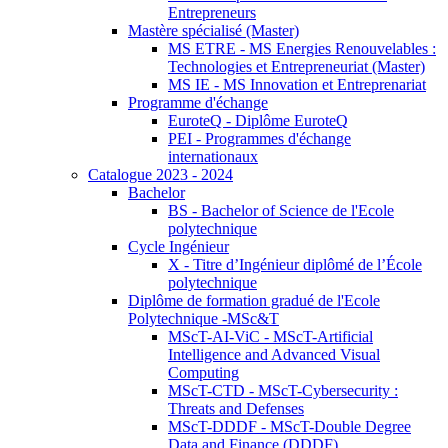
Entrepreneurs
Mastère spécialisé (Master)
MS ETRE - MS Energies Renouvelables :
Technologies et Entrepreneuriat (Master)
MS IE - MS Innovation et Entreprenariat
Programme d'échange
EuroteQ - Diplôme EuroteQ
PEI - Programmes d'échange
internationaux
Catalogue 2023 - 2024
Bachelor
BS - Bachelor of Science de l'Ecole
polytechnique
Cycle Ingénieur
X - Titre d’Ingénieur diplômé de l’École
polytechnique
Diplôme de formation gradué de l'Ecole
Polytechnique -MSc&T
MScT-AI-ViC - MScT-Artificial
Intelligence and Advanced Visual
Computing
MScT-CTD - MScT-Cybersecurity :
Threats and Defenses
MScT-DDDF - MScT-Double Degree
Data and Finance (DDDF)