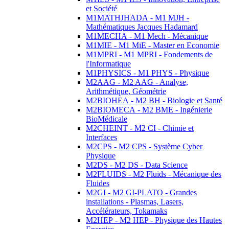
et Société
M1MATHJHADA - M1 MJH -
Mathématiques Jacques Hadamard
M1MECHA - M1 Mech - Mécanique
M1MIE - M1 MiE - Master en Economie
M1MPRI - M1 MPRI - Fondements de
l'Informatique
M1PHYSICS - M1 PHYS - Physique
M2AAG - M2 AAG - Analyse,
Arithmétique, Géométrie
M2BIOHEA - M2 BH - Biologie et Santé
M2BIOMECA - M2 BME - Ingénierie
BioMédicale
M2CHEINT - M2 CI - Chimie et
Interfaces
M2CPS - M2 CPS - Système Cyber
Physique
M2DS - M2 DS - Data Science
M2FLUIDS - M2 Fluids - Mécanique des
Fluides
M2GI - M2 GI-PLATO - Grandes
installations - Plasmas, Lasers,
Accélérateurs, Tokamaks
M2HEP - M2 HEP - Physique des Hautes