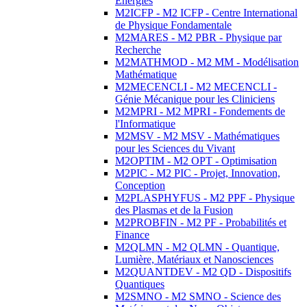
Energies
M2ICFP - M2 ICFP - Centre International
de Physique Fondamentale
M2MARES - M2 PBR - Physique par
Recherche
M2MATHMOD - M2 MM - Modélisation
Mathématique
M2MECENCLI - M2 MECENCLI -
Génie Mécanique pour les Cliniciens
M2MPRI - M2 MPRI - Fondements de
l'Informatique
M2MSV - M2 MSV - Mathématiques
pour les Sciences du Vivant
M2OPTIM - M2 OPT - Optimisation
M2PIC - M2 PIC - Projet, Innovation,
Conception
M2PLASPHYFUS - M2 PPF - Physique
des Plasmas et de la Fusion
M2PROBFIN - M2 PF - Probabilités et
Finance
M2QLMN - M2 QLMN - Quantique,
Lumière, Matériaux et Nanosciences
M2QUANTDEV - M2 QD - Dispositifs
Quantiques
M2SMNO - M2 SMNO - Science des