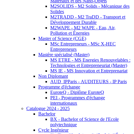
Matériaux et des Nano-Objets
M2SOLIDS - M2 Solids - Mécanique des
Solides
M2TRADD - M2 TraDD - Transport et
Développement Durable
M2WAPE - M2 WAPE - Eau, Air,
Pollution et Énergies
Master of Science (CGE)
MSc Entrepreneurs - MSc X-HEC
Entrepreneurs
Mastère spécialisé (Master)
MS ETRE - MS Energies Renouvelables :
Technologies et Entrepreneuriat (Master)
MS IE - MS Innovation et Entreprenariat
Non Diplomant
AUD_IPParis - AUDITEURS - IP Paris
Programme d'échange
EuroteQ - Diplôme EuroteQ
PEI - Programmes d'échange
internationaux
Catalogue 2024 - 2025
Bachelor
BX - Bachelor of Science de l'Ecole
polytechnique
Cycle Ingénieur