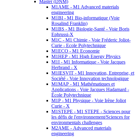
Master (DNM)
M1AME - M1 Advanced materials
engineering
M1BI - M1 Bio-informatique (Voie
Rosalind Franklin)
M1BS - M1 Biologie-Santé - Voie Boris
Ephrussi-X
M1C - M1 Chimie - Voie Fréderic Joliot-
Curie - Ecole Polytechnique
M1ECO - M1 Economie
M1HEP - M1 High Energy Physics
M1I - M1 Informatique - Voie Jacques
Herbrand - X
M1IESVIT - M1 Innovation, Entreprise, et
Société - Voie Innovation technologique
M1MAP - M1 Mathématiques et
Applications - Voie Jacques Hadamard -
École Polytechnique
M1P - M1 Physique - Voie Irène Joliot
Curie - X
M1STEPE - M1 STEPE - Sciences pour
les défis de l'environnement/Sciences for
environmentals challenges
M2AME - Advanced materials
engineering