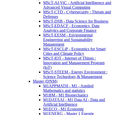
MScT-AI-ViC - Artificial Intelligence and
Advanced Visual Computing
MScT-CTD - Cybersecurity : Threats and
Defenses
MScT-DSB - Data Science for Business
MScT-EDACF - Economics, Data
Analytics and Corporate Finance
MScT-EESM - Environmental
Engineering and Sustainability
Management
MScT-ESCLiP - Economics for Smart
Cities and Climate Policy
MScT-IOT - Internet of Things :
Innovation and Management Program
(IoT)
MScT-STEEM - Energy Environment :
Science Technology & Management
Master (DNM)
M1APPMATH - M1 - Applied
Mathematics and statistics
M1BM - M1 Biomechanics
M1DATAAI - M1 Data AI - Data and
Artificial Intelligence
M1ECO - M1 Economie
M1ENERG - Master 1 Énergie