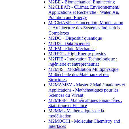
M2BE - Biomechanical Engineering
M2CLEAR - CLimat, Environnement,
Applications et Recherche - Water, Air,
Pollution and Energy
M2CMASIC - Conception, Modélisation
et Architecture des Systèmes Industriels
Complexes
M2DQ - Dispositif quantique
M2DS - Data Sciences
M2FM - Fluid Mechanics
M2HEP - High Energy physics
M2ITIE - Innovation Technologique :
ingénierie et entrepreneuriat
M2M4S - Modélisation Multiphysique
Multiéchelle des Matériaux et des
Structures
M2MAMSV - Master 2 Mathématiques et
Applications - Mathématiques pour les
Sciences du Vivant
M2MFSF - Mathématiques Financières :
Statistique et Finance
M2MM - Mathématiques de la
modélisation
M2MOCHI - Molecular Chemistry and
Interfaces