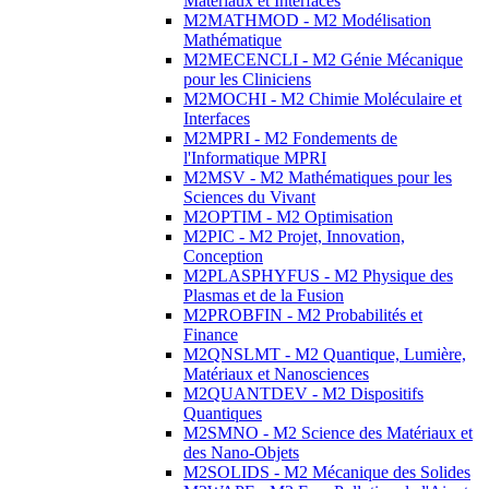
Matériaux et Interfaces
M2MATHMOD - M2 Modélisation
Mathématique
M2MECENCLI - M2 Génie Mécanique
pour les Cliniciens
M2MOCHI - M2 Chimie Moléculaire et
Interfaces
M2MPRI - M2 Fondements de
l'Informatique MPRI
M2MSV - M2 Mathématiques pour les
Sciences du Vivant
M2OPTIM - M2 Optimisation
M2PIC - M2 Projet, Innovation,
Conception
M2PLASPHYFUS - M2 Physique des
Plasmas et de la Fusion
M2PROBFIN - M2 Probabilités et
Finance
M2QNSLMT - M2 Quantique, Lumière,
Matériaux et Nanosciences
M2QUANTDEV - M2 Dispositifs
Quantiques
M2SMNO - M2 Science des Matériaux et
des Nano-Objets
M2SOLIDS - M2 Mécanique des Solides