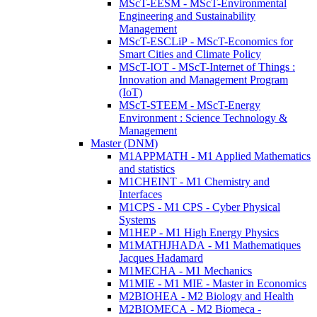
MScT-EESM - MScT-Environmental
Engineering and Sustainability
Management
MScT-ESCLiP - MScT-Economics for
Smart Cities and Climate Policy
MScT-IOT - MScT-Internet of Things :
Innovation and Management Program
(IoT)
MScT-STEEM - MScT-Energy
Environment : Science Technology &
Management
Master (DNM)
M1APPMATH - M1 Applied Mathematics
and statistics
M1CHEINT - M1 Chemistry and
Interfaces
M1CPS - M1 CPS - Cyber Physical
Systems
M1HEP - M1 High Energy Physics
M1MATHJHADA - M1 Mathematiques
Jacques Hadamard
M1MECHA - M1 Mechanics
M1MIE - M1 MIE - Master in Economics
M2BIOHEA - M2 Biology and Health
M2BIOMECA - M2 Biomeca -