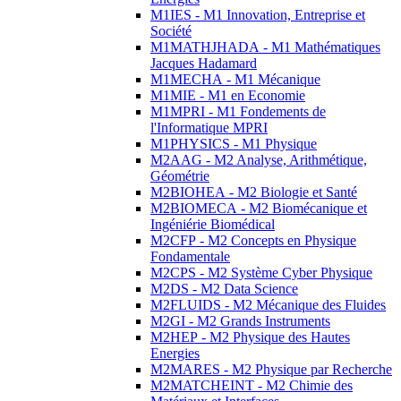
M1IES - M1 Innovation, Entreprise et
Société
M1MATHJHADA - M1 Mathématiques
Jacques Hadamard
M1MECHA - M1 Mécanique
M1MIE - M1 en Economie
M1MPRI - M1 Fondements de
l'Informatique MPRI
M1PHYSICS - M1 Physique
M2AAG - M2 Analyse, Arithmétique,
Géométrie
M2BIOHEA - M2 Biologie et Santé
M2BIOMECA - M2 Biomécanique et
Ingéniérie Biomédical
M2CFP - M2 Concepts en Physique
Fondamentale
M2CPS - M2 Système Cyber Physique
M2DS - M2 Data Science
M2FLUIDS - M2 Mécanique des Fluides
M2GI - M2 Grands Instruments
M2HEP - M2 Physique des Hautes
Energies
M2MARES - M2 Physique par Recherche
M2MATCHEINT - M2 Chimie des