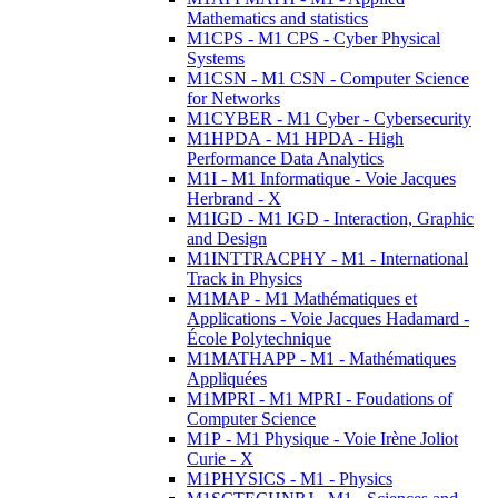
Mathematics and statistics
M1CPS - M1 CPS - Cyber Physical
Systems
M1CSN - M1 CSN - Computer Science
for Networks
M1CYBER - M1 Cyber - Cybersecurity
M1HPDA - M1 HPDA - High
Performance Data Analytics
M1I - M1 Informatique - Voie Jacques
Herbrand - X
M1IGD - M1 IGD - Interaction, Graphic
and Design
M1INTTRACPHY - M1 - International
Track in Physics
M1MAP - M1 Mathématiques et
Applications - Voie Jacques Hadamard -
École Polytechnique
M1MATHAPP - M1 - Mathématiques
Appliquées
M1MPRI - M1 MPRI - Foudations of
Computer Science
M1P - M1 Physique - Voie Irène Joliot
Curie - X
M1PHYSICS - M1 - Physics