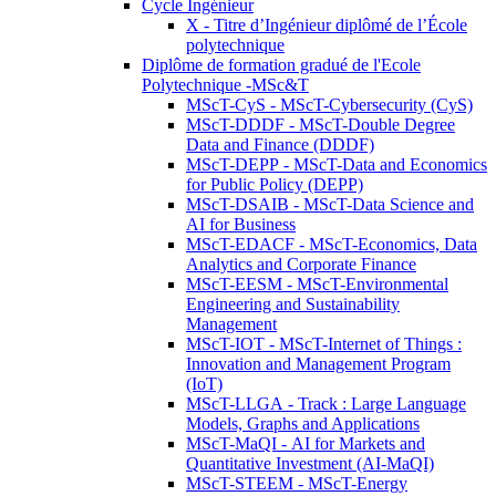
Cycle Ingénieur
X - Titre d’Ingénieur diplômé de l’École
polytechnique
Diplôme de formation gradué de l'Ecole
Polytechnique -MSc&T
MScT-CyS - MScT-Cybersecurity (CyS)
MScT-DDDF - MScT-Double Degree
Data and Finance (DDDF)
MScT-DEPP - MScT-Data and Economics
for Public Policy (DEPP)
MScT-DSAIB - MScT-Data Science and
AI for Business
MScT-EDACF - MScT-Economics, Data
Analytics and Corporate Finance
MScT-EESM - MScT-Environmental
Engineering and Sustainability
Management
MScT-IOT - MScT-Internet of Things :
Innovation and Management Program
(IoT)
MScT-LLGA - Track : Large Language
Models, Graphs and Applications
MScT-MaQI - AI for Markets and
Quantitative Investment (AI-MaQI)
MScT-STEEM - MScT-Energy