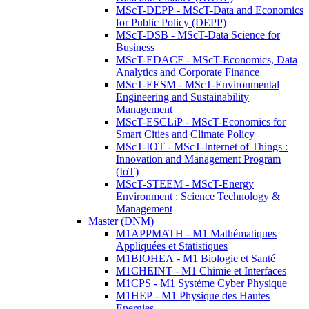
MScT-DEPP - MScT-Data and Economics
for Public Policy (DEPP)
MScT-DSB - MScT-Data Science for
Business
MScT-EDACF - MScT-Economics, Data
Analytics and Corporate Finance
MScT-EESM - MScT-Environmental
Engineering and Sustainability
Management
MScT-ESCLiP - MScT-Economics for
Smart Cities and Climate Policy
MScT-IOT - MScT-Internet of Things :
Innovation and Management Program
(IoT)
MScT-STEEM - MScT-Energy
Environment : Science Technology &
Management
Master (DNM)
M1APPMATH - M1 Mathématiques
Appliquées et Statistiques
M1BIOHEA - M1 Biologie et Santé
M1CHEINT - M1 Chimie et Interfaces
M1CPS - M1 Système Cyber Physique
M1HEP - M1 Physique des Hautes
Energies