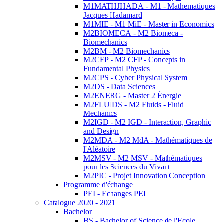
M1MATHJHADA - M1 - Mathematiques
Jacques Hadamard
M1MIE - M1 MiE - Master in Economics
M2BIOMECA - M2 Biomeca -
Biomechanics
M2BM - M2 Biomechanics
M2CFP - M2 CFP - Concepts in
Fundamental Physics
M2CPS - Cyber Physical System
M2DS - Data Sciences
M2ENERG - Master 2 Énergie
M2FLUIDS - M2 Fluids - Fluid
Mechanics
M2IGD - M2 IGD - Interaction, Graphic
and Design
M2MDA - M2 MdA - Mathématiques de
l'Aléatoire
M2MSV - M2 MSV - Mathématiques
pour les Sciences du Vivant
M2PIC - Projet Innovation Conception
Programme d'échange
PEI - Echanges PEI
Catalogue 2020 - 2021
Bachelor
BS - Bachelor of Science de l'Ecole