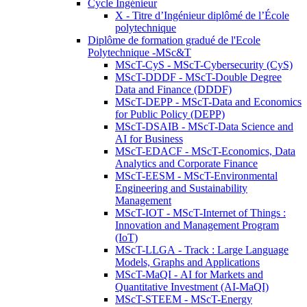
Cycle Ingénieur
X - Titre d’Ingénieur diplômé de l’École
polytechnique
Diplôme de formation gradué de l'Ecole
Polytechnique -MSc&T
MScT-CyS - MScT-Cybersecurity (CyS)
MScT-DDDF - MScT-Double Degree
Data and Finance (DDDF)
MScT-DEPP - MScT-Data and Economics
for Public Policy (DEPP)
MScT-DSAIB - MScT-Data Science and
AI for Business
MScT-EDACF - MScT-Economics, Data
Analytics and Corporate Finance
MScT-EESM - MScT-Environmental
Engineering and Sustainability
Management
MScT-IOT - MScT-Internet of Things :
Innovation and Management Program
(IoT)
MScT-LLGA - Track : Large Language
Models, Graphs and Applications
MScT-MaQI - AI for Markets and
Quantitative Investment (AI-MaQI)
MScT-STEEM - MScT-Energy