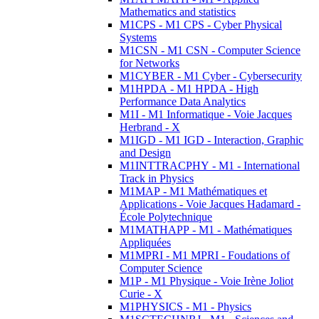
Mathematics and statistics
M1CPS - M1 CPS - Cyber Physical
Systems
M1CSN - M1 CSN - Computer Science
for Networks
M1CYBER - M1 Cyber - Cybersecurity
M1HPDA - M1 HPDA - High
Performance Data Analytics
M1I - M1 Informatique - Voie Jacques
Herbrand - X
M1IGD - M1 IGD - Interaction, Graphic
and Design
M1INTTRACPHY - M1 - International
Track in Physics
M1MAP - M1 Mathématiques et
Applications - Voie Jacques Hadamard -
École Polytechnique
M1MATHAPP - M1 - Mathématiques
Appliquées
M1MPRI - M1 MPRI - Foudations of
Computer Science
M1P - M1 Physique - Voie Irène Joliot
Curie - X
M1PHYSICS - M1 - Physics