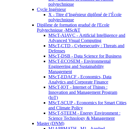
polytechnique
Cycle Ingénieur
X - Titre d’Ingénieur diplômé de l’École
polytechnique
Diplôme de formation gradué de l'Ecole
Polytechnique -MSc&T
MScT-AIAVC - Artificial Intelligence and
Advanced Visual Computing
MScT-CTD - Cybersecurity : Threats and
Defenses
MScT-DSB - Data Science for Business
MScT-ECOSEM - Environmental
Engineering and Sustainability
Management
MScT-EDACF - Economics, Data
Analytics and Corporate Finance
MScT-IOT - Internet of Things :
Innovation and Management Program
(IoT)
MScT-SCUP - Economics for Smart Cities
and Climate Policy
MScT-STEEM - Energy Environment :
Science Technology & Management
Master (DNM)
M1APPMATH - M1 - Applied