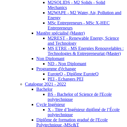
M2SOLIDS - M2 Solids - Solid
Mechanics
M2WAPE - M2 Water, Air, Pollution and
Energy
MSc Entrepreneurs - MSc X-HEC
Entrepreneurs
Mastère spécialisé (Master)
M2REST - Renewable Energy, Science
and Technology
MS ETRE - MS Energies Renouvelables :
Technologies & Entrepreneuriat (Master)
Non Diplomant
ND - Non Diplomant
Programme d'échange
EuroteQ - Diplôme EuroteQ
PEI - Echanges PEI
Catalogue 2021 - 2022
Bachelor
BS - Bachelor of Science de l'Ecole
polytechnique
Cycle Ingénieur
X - Titre d’Ingénieur diplômé de l’École
polytechnique
Diplôme de formation gradué de l'Ecole
Polytechnique -MSc&T