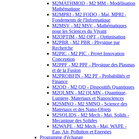
M2MATHMOD - M2 MM - Modélisation
Mathématique
M2MPRI - M2 FODQ - Maj. MPRI -
Fondements de l'Informatique
M2MSV - M2 MSV - Mathématiques
pour les Sciences du Vivant
M2OPTIM - M2 OPT - Optimisation
M2PBR - M2 PBR - Physique par
Recherche
M2PIC - M2 PIC - Projet Innovation
Conception
M2PPF - M2 PPF - Physique des Plasmas
et de la Fusion
M2PROBFIN - M2 PF - Probabilités et
Finance
M2QD - M2 QD - Dispositifs Quantiques
M2QLMN - M2 QLMN - Quantique,
Lumiere, Materiaux et Nanosciences
M2SMNO - M2 SMNO - Science des
Materiaux et des Nano-Objets
M2SOLIDS - M2 Mech - Maj. Solids -
Mecanique des Solides
M2WAPE - M2 Mech - Maj. WAPE -
Eau, Air, Pollution et Energies
Programme d'échange