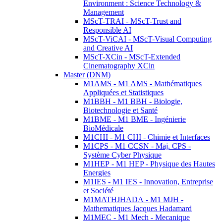
Environment : Science Technology &
Management
MScT-TRAI - MScT-Trust and
Responsible AI
MScT-ViCAI - MScT-Visual Computing
and Creative AI
MScT-XCin - MScT-Extended
Cinematography XCin
Master (DNM)
M1AMS - M1 AMS - Mathématiques
Appliquées et Statistiques
M1BBH - M1 BBH - Biologie,
Biotechnologie et Santé
M1BME - M1 BME - Ingénierie
BioMédicale
M1CHI - M1 CHI - Chimie et Interfaces
M1CPS - M1 CCSN - Maj. CPS -
Système Cyber Physique
M1HEP - M1 HEP - Physique des Hautes
Energies
M1IES - M1 IES - Innovation, Entreprise
et Société
M1MATHJHADA - M1 MJH -
Mathematiques Jacques Hadamard
M1MEC - M1 Mech - Mecanique