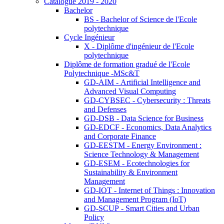
Catalogue 2019 - 2020
Bachelor
BS - Bachelor of Science de l'Ecole
polytechnique
Cycle Ingénieur
X - Diplôme d'ingénieur de l'Ecole
polytechnique
Diplôme de formation gradué de l'Ecole
Polytechnique -MSc&T
GD-AIM - Artificial Intelligence and
Advanced Visual Computing
GD-CYBSEC - Cybersecurity : Threats
and Defenses
GD-DSB - Data Science for Business
GD-EDCF - Economics, Data Analytics
and Corporate Finance
GD-EESTM - Energy Environment :
Science Technology & Management
GD-ESEM - Ecotechnologies for
Sustainability & Environment
Management
GD-IOT - Internet of Things : Innovation
and Management Program (IoT)
GD-SCUP - Smart Cities and Urban
Policy