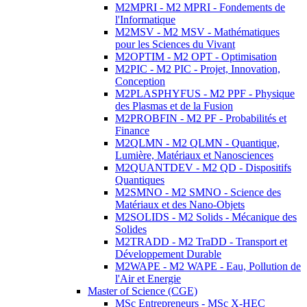
M2MPRI - M2 MPRI - Fondements de
l'Informatique
M2MSV - M2 MSV - Mathématiques
pour les Sciences du Vivant
M2OPTIM - M2 OPT - Optimisation
M2PIC - M2 PIC - Projet, Innovation,
Conception
M2PLASPHYFUS - M2 PPF - Physique
des Plasmas et de la Fusion
M2PROBFIN - M2 PF - Probabilités et
Finance
M2QLMN - M2 QLMN - Quantique,
Lumière, Matériaux et Nanosciences
M2QUANTDEV - M2 QD - Dispositifs
Quantiques
M2SMNO - M2 SMNO - Science des
Matériaux et des Nano-Objets
M2SOLIDS - M2 Solids - Mécanique des
Solides
M2TRADD - M2 TraDD - Transport et
Développement Durable
M2WAPE - M2 WAPE - Eau, Pollution de
l'Air et Energie
Master of Science (CGE)
MSc Entrepreneurs - MSc X-HEC