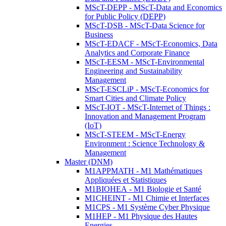
MScT-DEPP - MScT-Data and Economics
for Public Policy (DEPP)
MScT-DSB - MScT-Data Science for
Business
MScT-EDACF - MScT-Economics, Data
Analytics and Corporate Finance
MScT-EESM - MScT-Environmental
Engineering and Sustainability
Management
MScT-ESCLiP - MScT-Economics for
Smart Cities and Climate Policy
MScT-IOT - MScT-Internet of Things :
Innovation and Management Program
(IoT)
MScT-STEEM - MScT-Energy
Environment : Science Technology &
Management
Master (DNM)
M1APPMATH - M1 Mathématiques
Appliquées et Statistiques
M1BIOHEA - M1 Biologie et Santé
M1CHEINT - M1 Chimie et Interfaces
M1CPS - M1 Système Cyber Physique
M1HEP - M1 Physique des Hautes
Energies