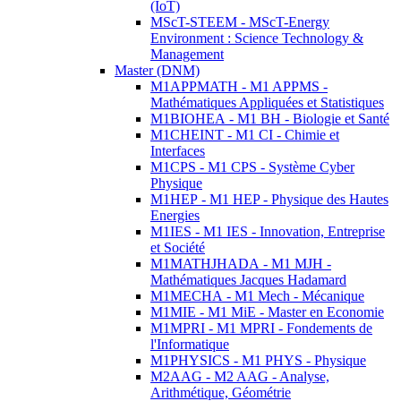
(IoT)
MScT-STEEM - MScT-Energy
Environment : Science Technology &
Management
Master (DNM)
M1APPMATH - M1 APPMS -
Mathématiques Appliquées et Statistiques
M1BIOHEA - M1 BH - Biologie et Santé
M1CHEINT - M1 CI - Chimie et
Interfaces
M1CPS - M1 CPS - Système Cyber
Physique
M1HEP - M1 HEP - Physique des Hautes
Energies
M1IES - M1 IES - Innovation, Entreprise
et Société
M1MATHJHADA - M1 MJH -
Mathématiques Jacques Hadamard
M1MECHA - M1 Mech - Mécanique
M1MIE - M1 MiE - Master en Economie
M1MPRI - M1 MPRI - Fondements de
l'Informatique
M1PHYSICS - M1 PHYS - Physique
M2AAG - M2 AAG - Analyse,
Arithmétique, Géométrie