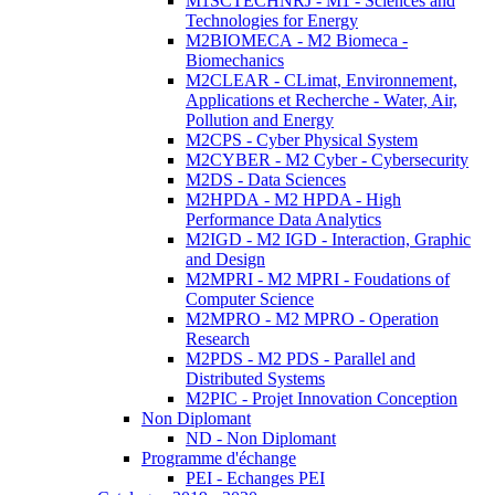
M1SCTECHNRJ - M1 - Sciences and
Technologies for Energy
M2BIOMECA - M2 Biomeca -
Biomechanics
M2CLEAR - CLimat, Environnement,
Applications et Recherche - Water, Air,
Pollution and Energy
M2CPS - Cyber Physical System
M2CYBER - M2 Cyber - Cybersecurity
M2DS - Data Sciences
M2HPDA - M2 HPDA - High
Performance Data Analytics
M2IGD - M2 IGD - Interaction, Graphic
and Design
M2MPRI - M2 MPRI - Foudations of
Computer Science
M2MPRO - M2 MPRO - Operation
Research
M2PDS - M2 PDS - Parallel and
Distributed Systems
M2PIC - Projet Innovation Conception
Non Diplomant
ND - Non Diplomant
Programme d'échange
PEI - Echanges PEI