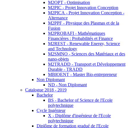
M2OPT - Optimisation
M2PIC - Projet Innovation Conception
M2PICA - Projet Innovation Conception -
Alternance
M2PPF - Physique des Plasmas et de la
Fusion
M2PROBAFI - Mathématiques
Financières : Probabilités et Finance
M2REST - Renewable Energy, Science
and Technology
M2SMNO - Sciences des Matériaux et des
nano-objets
M2TRADD - Transport et Développement
Durable - TRADD
MBIOENT - Master Bio-entrepreneur
Non Diplomant
ND - Non Diplomant
Catalogue 2018 - 2019
Bachelor
BS - Bachelor of Science de l'Ecole
polytechnique
Cycle Ingénieur
X - Diplôme d'ingénieur de l'Ecole
polytechnique
Diplôme de formation gradué de l'Ecole