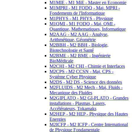
M1MIE - M1 MiE - Master en Economie
M1MPRI - M1 FODQ - Maj. MPRI -
Fondements de l'Informatique
M1PHYS - M1 PHYS - Physique
M1QMI - M1 FODQ - Maj. QMI -
Quantique, Mathematiques, Informatique
M2AAG - M2 AAG - Analyse,
Arithmétique, Géométrie
M2BBH - M2 BBH - Biologie,
Biotechnologie et Santé
M2BME - M2 BME - Ingénierie
BioMédicale
M2CHI - M2 CHI - Chimie et Interfaces
M2CPS - M2 CCSN - Maj. CPS -
Système Cyber Physique
M2DS - M2 DS - Science des données
M2FLUIDS - M2 Mech - Maj. Fluids -
Mecanique des Fluides
M2GIPLATO - M2 GI-PLATO - Grandes
installations - Plasmas, Lasers,
Accélérateurs, Tokamaks
M2HEP - M2 HEP - Physique des Hautes
Energies
M2ICFP - M2 ICFP - Centre International
de Physique Fondamentale