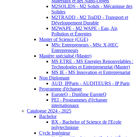
Matériaux et des Nano-Objets
M2SOLIDS - M2 Solids - Mécanique des
Solides
M2TRADD - M2 TraDD - Transport et
Développement Durable
M2WAPE - M2 WAPE - Eau, Air,
Pollution et Énergies
Master of Science (CGE)
MSc Entrepreneurs - MSc X-HEC
Entrepreneurs
Mastère spécialisé (Master)
MS ETRE - MS Energies Renouvelables :
Technologies et Entrepreneuriat (Master)
MS IE - MS Innovation et Entreprenariat
Non Diplomant
AUD_IPParis - AUDITEURS - IP Paris
Programme d'échange
EuroteQ - Diplôme EuroteQ
PEI - Programmes d'échange
internationaux
Catalogue 2024 - 2025
Bachelor
BX - Bachelor of Science de l'Ecole
polytechnique
Cycle Ingénieur