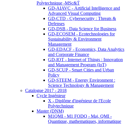
Polytechnique -MSc&T
GD-AIAVC - Artificial Intelligence and
Advanced Visual Computing
GD-CTD - Cybersecurity : Threats &
Defenses
GD-DSB - Data Science for Business
GD-ECOSEM - Ecotechnologies for
Sustainability & Environment
Management
GD-EDACF - Economics, Data Analytics
and Corporate Finance
GD-IOT - Internet of Things : Innovation
and Management Program (IoT)
GD-SCUP - Smart Cities and Urban
Policy
GD-STEEM - Energy Environment :
Science Technology & Management
Catalogue 2017 - 2018
Cycle Ingénieur
X - Diplôme d'ingénieur de l'Ecole
Polytechnique
Master (DNM)
M1QMI - M1 FODQ - Maj. QMI -
Quantique, mathematiques, informatique