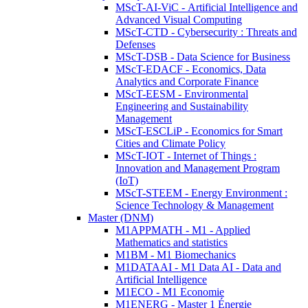
MScT-AI-ViC - Artificial Intelligence and
Advanced Visual Computing
MScT-CTD - Cybersecurity : Threats and
Defenses
MScT-DSB - Data Science for Business
MScT-EDACF - Economics, Data
Analytics and Corporate Finance
MScT-EESM - Environmental
Engineering and Sustainability
Management
MScT-ESCLiP - Economics for Smart
Cities and Climate Policy
MScT-IOT - Internet of Things :
Innovation and Management Program
(IoT)
MScT-STEEM - Energy Environment :
Science Technology & Management
Master (DNM)
M1APPMATH - M1 - Applied
Mathematics and statistics
M1BM - M1 Biomechanics
M1DATAAI - M1 Data AI - Data and
Artificial Intelligence
M1ECO - M1 Economie
M1ENERG - Master 1 Énergie