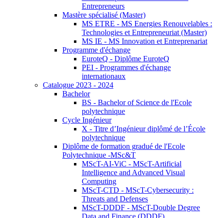
Entrepreneurs
Mastère spécialisé (Master)
MS ETRE - MS Energies Renouvelables :
Technologies et Entrepreneuriat (Master)
MS IE - MS Innovation et Entreprenariat
Programme d'échange
EuroteQ - Diplôme EuroteQ
PEI - Programmes d'échange
internationaux
Catalogue 2023 - 2024
Bachelor
BS - Bachelor of Science de l'Ecole
polytechnique
Cycle Ingénieur
X - Titre d’Ingénieur diplômé de l’École
polytechnique
Diplôme de formation gradué de l'Ecole
Polytechnique -MSc&T
MScT-AI-ViC - MScT-Artificial
Intelligence and Advanced Visual
Computing
MScT-CTD - MScT-Cybersecurity :
Threats and Defenses
MScT-DDDF - MScT-Double Degree
Data and Finance (DDDF)