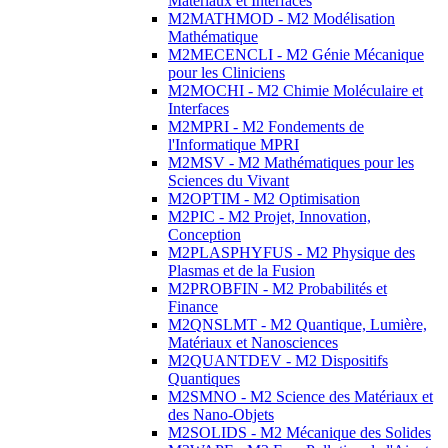
Matériaux et Interfaces
M2MATHMOD - M2 Modélisation
Mathématique
M2MECENCLI - M2 Génie Mécanique
pour les Cliniciens
M2MOCHI - M2 Chimie Moléculaire et
Interfaces
M2MPRI - M2 Fondements de
l'Informatique MPRI
M2MSV - M2 Mathématiques pour les
Sciences du Vivant
M2OPTIM - M2 Optimisation
M2PIC - M2 Projet, Innovation,
Conception
M2PLASPHYFUS - M2 Physique des
Plasmas et de la Fusion
M2PROBFIN - M2 Probabilités et
Finance
M2QNSLMT - M2 Quantique, Lumière,
Matériaux et Nanosciences
M2QUANTDEV - M2 Dispositifs
Quantiques
M2SMNO - M2 Science des Matériaux et
des Nano-Objets
M2SOLIDS - M2 Mécanique des Solides