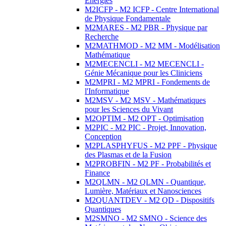
Energies
M2ICFP - M2 ICFP - Centre International
de Physique Fondamentale
M2MARES - M2 PBR - Physique par
Recherche
M2MATHMOD - M2 MM - Modélisation
Mathématique
M2MECENCLI - M2 MECENCLI -
Génie Mécanique pour les Cliniciens
M2MPRI - M2 MPRI - Fondements de
l'Informatique
M2MSV - M2 MSV - Mathématiques
pour les Sciences du Vivant
M2OPTIM - M2 OPT - Optimisation
M2PIC - M2 PIC - Projet, Innovation,
Conception
M2PLASPHYFUS - M2 PPF - Physique
des Plasmas et de la Fusion
M2PROBFIN - M2 PF - Probabilités et
Finance
M2QLMN - M2 QLMN - Quantique,
Lumière, Matériaux et Nanosciences
M2QUANTDEV - M2 QD - Dispositifs
Quantiques
M2SMNO - M2 SMNO - Science des