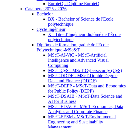
EuroteQ - Diplôme EuroteQ
Catalogue 2025 - 2026
Bachelor
BX - Bachelor of Science de l'Ecole
polytechnique
Cycle Ingénieur
X - Titre d’Ingénieur diplômé de l’École
polytechnique
Diplôme de formation gradué de l'Ecole
Polytechnique -MSc&T
MScT-AI-ViC - MScT-Artificial
Intelligence and Advanced Visual
Computing
MScT-CyS - MScT-Cybersecurity (CyS)
MScT-DDDF - MScT-Double Degree
Data and Finance (DDDF)
MScT-DEPP - MScT-Data and Economics
for Public Policy (DEPP)
MScT-DSAIB - MScT-Data Science and
AI for Business
MScT-EDACF - MScT-Economics, Data
Analytics and Corporate Finance
MScT-EESM - MScT-Environmental
Engineering and Sustainability
Management