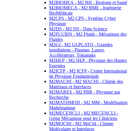
M2BIOHEA - M2 BH - Biologie et Santé
M2BIOMECA - M2 BME - Ingénierie
BioMédicale
M2CPS - M2 CPS - Système Cyber
Physique
M2DS - M2 DS - Data Science
M2FLUIDS - M2 Fluids - Mécanique des
Fluides
M2GI - M2 GI-PLATO - Grandes
installations - Plasmas, Lasers,
Accélérateurs, Tokamaks
M2HEP - M2 HEP - Physique des Hautes
Energies
M2ICFP - M2 ICFP - Centre International
de Physique Fondamentale
M2MACHI - M2 MACHI - Chimie des
Matériaux et Interfaces
M2MARES - M2 PBR - Physique par
Recherche
M2MATHMOD - M2 MM - Modélisation
Mathématique
M2MECENCLI - M2 MECENCLI -
Génie Mécanique pour les Cliniciens
M2MOCHI - M2 MoChI - Chimie
Moléculaire et Interfaces