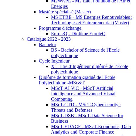
M2WAPE - M2 Eau, Pollution de l'Air et
Energies
Mastère spécialisé (Master)
MS ETRE - MS Energies Renouvelables :
Technologies et Entrepreneuriat (Master)
Programme d'échange
EuroteQ - Diplôme EuroteQ
Catalogue 2022 - 2023
Bachelor
BS - Bachelor of Science de l'Ecole
polytechnique
Cycle Ingénieur
X - Titre d’Ingénieur diplômé de l’École
polytechnique
Diplôme de formation gradué de l'Ecole
Polytechnique -MSc&T
MScT-AI-ViC - MScT-Artificial
Intelligence and Advanced Visual
Computing
MScT-CTD - MScT-Cybersecurity :
Threats and Defenses
MScT-DSB - MScT-Data Science for
Business
MScT-EDACF - MScT-Economics, Data
Analytics and Corporate Finance