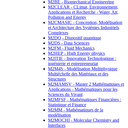
M2BE - Biomechanical Engineering
M2CLEAR - CLimat, Environnement,
Applications et Recherche - Water, Air,
Pollution and Energy
M2CMASIC - Conception, Modélisation
et Architecture des Systèmes Industriels
Complexes
M2DQ - Dispositif quantique
M2DS - Data Sciences
M2FM - Fluid Mechanics
M2HEP - High Energy physics
M2ITIE - Innovation Technologique :
ingénierie et entrepreneuriat
M2M4S - Modélisation Multiphysique
Multiéchelle des Matériaux et des
Structures
M2MAMSV - Master 2 Mathématiques et
Applications - Mathématiques pour les
Sciences du Vivant
M2MFSF - Mathématiques Financières :
Statistique et Finance
M2MM - Mathématiques de la
modélisation
M2MOCHI - Molecular Chemistry and
Interfaces