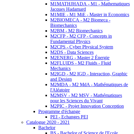
M1MATHJHADA - M1 - Mathematiques
Jacques Hadamard
M1MIE - M1 MiE - Master in Economics
M2BIOMECA - M2 Biomeca -
Biomechanics
M2BM - M2 Biomechanics
M2CFP - M2 CFP - Concepts in
Fundamental Physics
M2CPS - Cyber Physical System
M2DS - Data Sciences
M2ENERG - Master 2 Énergie
M2FLUIDS - M2 Fluids - Fluid
Mechanics
M2IGD - M2 IGD - Interaction, Graphic
and Design
M2MDA - M2 MdA - Mathématiques de
l'Aléatoire
M2MSV - M2 MSV - Mathématiques
pour les Sciences du Vivant
M2PIC - Projet Innovation Conception
Programme d'échange
PEI - Echanges PEI
Catalogue 2020 - 2021
Bachelor
BS - Bachelor of Science de l'Ecole