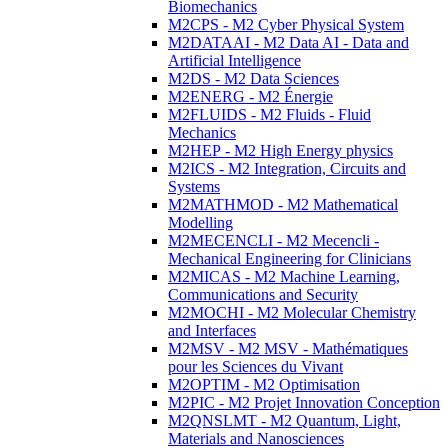
Biomechanics
M2CPS - M2 Cyber Physical System
M2DATAAI - M2 Data AI - Data and
Artificial Intelligence
M2DS - M2 Data Sciences
M2ENERG - M2 Énergie
M2FLUIDS - M2 Fluids - Fluid
Mechanics
M2HEP - M2 High Energy physics
M2ICS - M2 Integration, Circuits and
Systems
M2MATHMOD - M2 Mathematical
Modelling
M2MECENCLI - M2 Mecencli -
Mechanical Engineering for Clinicians
M2MICAS - M2 Machine Learning,
Communications and Security
M2MOCHI - M2 Molecular Chemistry
and Interfaces
M2MSV - M2 MSV - Mathématiques
pour les Sciences du Vivant
M2OPTIM - M2 Optimisation
M2PIC - M2 Projet Innovation Conception
M2QNSLMT - M2 Quantum, Light,
Materials and Nanosciences