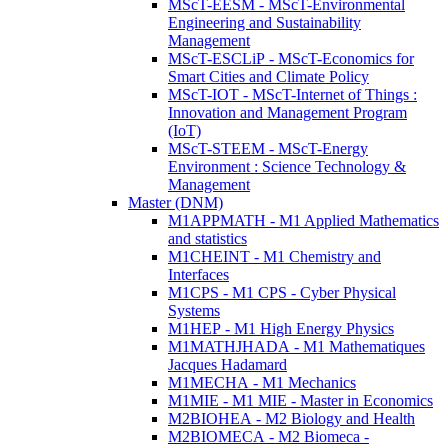
MScT-EESM - MScT-Environmental
Engineering and Sustainability
Management
MScT-ESCLiP - MScT-Economics for
Smart Cities and Climate Policy
MScT-IOT - MScT-Internet of Things :
Innovation and Management Program
(IoT)
MScT-STEEM - MScT-Energy
Environment : Science Technology &
Management
Master (DNM)
M1APPMATH - M1 Applied Mathematics
and statistics
M1CHEINT - M1 Chemistry and
Interfaces
M1CPS - M1 CPS - Cyber Physical
Systems
M1HEP - M1 High Energy Physics
M1MATHJHADA - M1 Mathematiques
Jacques Hadamard
M1MECHA - M1 Mechanics
M1MIE - M1 MIE - Master in Economics
M2BIOHEA - M2 Biology and Health
M2BIOMECA - M2 Biomeca -