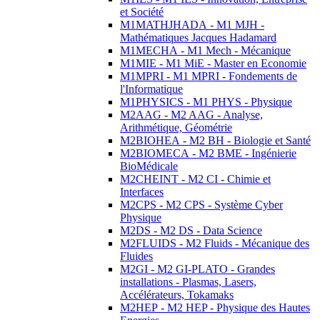
et Société
M1MATHJHADA - M1 MJH -
Mathématiques Jacques Hadamard
M1MECHA - M1 Mech - Mécanique
M1MIE - M1 MiE - Master en Economie
M1MPRI - M1 MPRI - Fondements de
l'Informatique
M1PHYSICS - M1 PHYS - Physique
M2AAG - M2 AAG - Analyse,
Arithmétique, Géométrie
M2BIOHEA - M2 BH - Biologie et Santé
M2BIOMECA - M2 BME - Ingénierie
BioMédicale
M2CHEINT - M2 CI - Chimie et
Interfaces
M2CPS - M2 CPS - Système Cyber
Physique
M2DS - M2 DS - Data Science
M2FLUIDS - M2 Fluids - Mécanique des
Fluides
M2GI - M2 GI-PLATO - Grandes
installations - Plasmas, Lasers,
Accélérateurs, Tokamaks
M2HEP - M2 HEP - Physique des Hautes