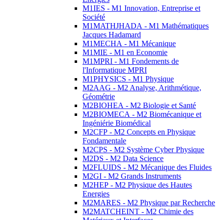
M1IES - M1 Innovation, Entreprise et
Société
M1MATHJHADA - M1 Mathématiques
Jacques Hadamard
M1MECHA - M1 Mécanique
M1MIE - M1 en Economie
M1MPRI - M1 Fondements de
l'Informatique MPRI
M1PHYSICS - M1 Physique
M2AAG - M2 Analyse, Arithmétique,
Géométrie
M2BIOHEA - M2 Biologie et Santé
M2BIOMECA - M2 Biomécanique et
Ingéniérie Biomédical
M2CFP - M2 Concepts en Physique
Fondamentale
M2CPS - M2 Système Cyber Physique
M2DS - M2 Data Science
M2FLUIDS - M2 Mécanique des Fluides
M2GI - M2 Grands Instruments
M2HEP - M2 Physique des Hautes
Energies
M2MARES - M2 Physique par Recherche
M2MATCHEINT - M2 Chimie des