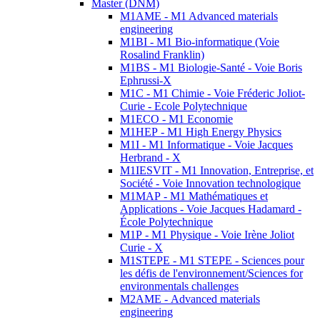
Master (DNM)
M1AME - M1 Advanced materials
engineering
M1BI - M1 Bio-informatique (Voie
Rosalind Franklin)
M1BS - M1 Biologie-Santé - Voie Boris
Ephrussi-X
M1C - M1 Chimie - Voie Fréderic Joliot-
Curie - Ecole Polytechnique
M1ECO - M1 Economie
M1HEP - M1 High Energy Physics
M1I - M1 Informatique - Voie Jacques
Herbrand - X
M1IESVIT - M1 Innovation, Entreprise, et
Société - Voie Innovation technologique
M1MAP - M1 Mathématiques et
Applications - Voie Jacques Hadamard -
École Polytechnique
M1P - M1 Physique - Voie Irène Joliot
Curie - X
M1STEPE - M1 STEPE - Sciences pour
les défis de l'environnement/Sciences for
environmentals challenges
M2AME - Advanced materials
engineering