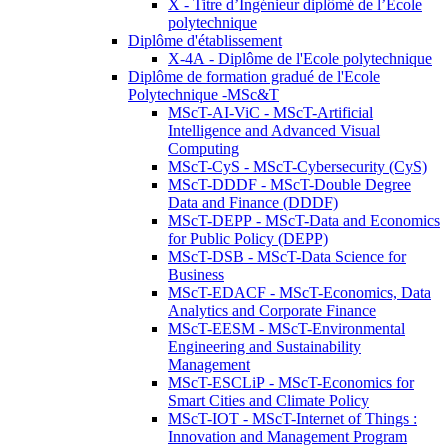
X - Titre d’Ingénieur diplômé de l’École
polytechnique
Diplôme d'établissement
X-4A - Diplôme de l'Ecole polytechnique
Diplôme de formation gradué de l'Ecole
Polytechnique -MSc&T
MScT-AI-ViC - MScT-Artificial
Intelligence and Advanced Visual
Computing
MScT-CyS - MScT-Cybersecurity (CyS)
MScT-DDDF - MScT-Double Degree
Data and Finance (DDDF)
MScT-DEPP - MScT-Data and Economics
for Public Policy (DEPP)
MScT-DSB - MScT-Data Science for
Business
MScT-EDACF - MScT-Economics, Data
Analytics and Corporate Finance
MScT-EESM - MScT-Environmental
Engineering and Sustainability
Management
MScT-ESCLiP - MScT-Economics for
Smart Cities and Climate Policy
MScT-IOT - MScT-Internet of Things :
Innovation and Management Program