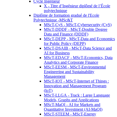
Cycle Ingénieur
X - Titre d’Ingénieur diplômé de l’École
polytechnique
Diplôme de formation gradué de l'Ecole
Polytechnique -MSc&T
MScT-CyS - MScT-Cybersecurity (CyS)
MScT-DDDF - MScT-Double Degree
Data and Finance (DDDF)
MScT-DEPP - MScT-Data and Economics
for Public Policy (DEPP)
MScT-DSAIB - MScT-Data Science and
AI for Business
MScT-EDACF - MScT-Economics, Data
Analytics and Corporate Finance
MScT-EESM - MScT-Environmental
Engineering and Sustainability
Management
MScT-IOT - MScT-Internet of Things :
Innovation and Management Program
(IoT)
MScT-LLGA - Track : Large Language
Models, Graphs and Applications
MScT-MaQI - AI for Markets and
Quantitative Investment (AI-MaQI)
MScT-STEEM - MScT-Energy