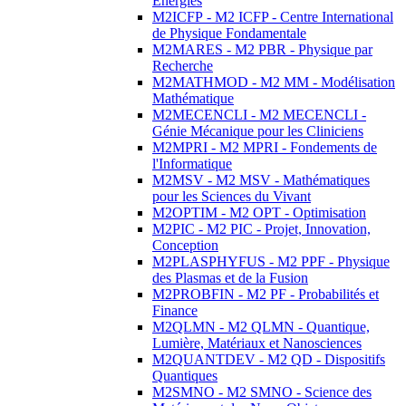
Energies
M2ICFP - M2 ICFP - Centre International
de Physique Fondamentale
M2MARES - M2 PBR - Physique par
Recherche
M2MATHMOD - M2 MM - Modélisation
Mathématique
M2MECENCLI - M2 MECENCLI -
Génie Mécanique pour les Cliniciens
M2MPRI - M2 MPRI - Fondements de
l'Informatique
M2MSV - M2 MSV - Mathématiques
pour les Sciences du Vivant
M2OPTIM - M2 OPT - Optimisation
M2PIC - M2 PIC - Projet, Innovation,
Conception
M2PLASPHYFUS - M2 PPF - Physique
des Plasmas et de la Fusion
M2PROBFIN - M2 PF - Probabilités et
Finance
M2QLMN - M2 QLMN - Quantique,
Lumière, Matériaux et Nanosciences
M2QUANTDEV - M2 QD - Dispositifs
Quantiques
M2SMNO - M2 SMNO - Science des