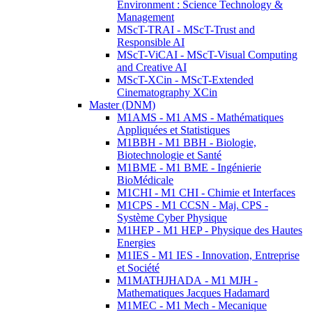
Environment : Science Technology &
Management
MScT-TRAI - MScT-Trust and
Responsible AI
MScT-ViCAI - MScT-Visual Computing
and Creative AI
MScT-XCin - MScT-Extended
Cinematography XCin
Master (DNM)
M1AMS - M1 AMS - Mathématiques
Appliquées et Statistiques
M1BBH - M1 BBH - Biologie,
Biotechnologie et Santé
M1BME - M1 BME - Ingénierie
BioMédicale
M1CHI - M1 CHI - Chimie et Interfaces
M1CPS - M1 CCSN - Maj. CPS -
Système Cyber Physique
M1HEP - M1 HEP - Physique des Hautes
Energies
M1IES - M1 IES - Innovation, Entreprise
et Société
M1MATHJHADA - M1 MJH -
Mathematiques Jacques Hadamard
M1MEC - M1 Mech - Mecanique