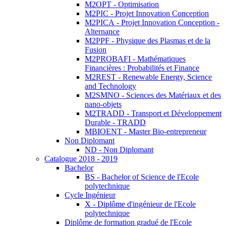
M2OPT - Optimisation
M2PIC - Projet Innovation Conception
M2PICA - Projet Innovation Conception -
Alternance
M2PPF - Physique des Plasmas et de la
Fusion
M2PROBAFI - Mathématiques
Financières : Probabilités et Finance
M2REST - Renewable Energy, Science
and Technology
M2SMNO - Sciences des Matériaux et des
nano-objets
M2TRADD - Transport et Développement
Durable - TRADD
MBIOENT - Master Bio-entrepreneur
Non Diplomant
ND - Non Diplomant
Catalogue 2018 - 2019
Bachelor
BS - Bachelor of Science de l'Ecole
polytechnique
Cycle Ingénieur
X - Diplôme d'ingénieur de l'Ecole
polytechnique
Diplôme de formation gradué de l'Ecole