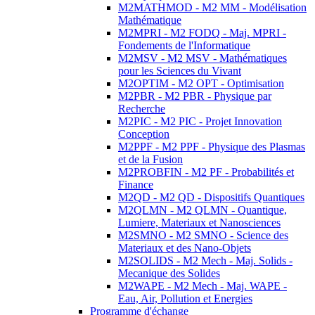
M2MATHMOD - M2 MM - Modélisation
Mathématique
M2MPRI - M2 FODQ - Maj. MPRI -
Fondements de l'Informatique
M2MSV - M2 MSV - Mathématiques
pour les Sciences du Vivant
M2OPTIM - M2 OPT - Optimisation
M2PBR - M2 PBR - Physique par
Recherche
M2PIC - M2 PIC - Projet Innovation
Conception
M2PPF - M2 PPF - Physique des Plasmas
et de la Fusion
M2PROBFIN - M2 PF - Probabilités et
Finance
M2QD - M2 QD - Dispositifs Quantiques
M2QLMN - M2 QLMN - Quantique,
Lumiere, Materiaux et Nanosciences
M2SMNO - M2 SMNO - Science des
Materiaux et des Nano-Objets
M2SOLIDS - M2 Mech - Maj. Solids -
Mecanique des Solides
M2WAPE - M2 Mech - Maj. WAPE -
Eau, Air, Pollution et Energies
Programme d'échange