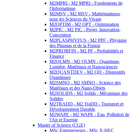
M2MPRI - M2 MPRI - Fondements de
l'Informatique
M2MSV - M2 MSV - Mathématiques
pour les Sciences du Vivant
M2OPTIM - M2 OPT - Optimisation
M2PIC - M2 PIC - Projet, Innovation,
Conception
M2PLASPHYFUS - M2 PPF - Physique
des Plasmas et de la Fusion
M2PROBFIN - M2 PF - Probabilités et
Finance
M2QLMN - M2 QLMN - Quantique,
Lumière, Matériaux et Nanosciences
M2QUANTDEV - M2 QD - Dispositifs
Quantiques
M2SMNO - M2 SMNO - Science des
Matériaux et des Nano-Objets
M2SOLIDS - M2 Solids - Mécanique des
Solides
M2TRADD - M2 TraDD - Transport et
Développement Durable
M2WAPE - M2 WAPE - Eau, Pollution de
l'Air et Energie
Master of Science (CGE)
MSc Entrepreneurs - MSc X-HEC