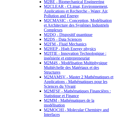
M2BE - Biomechanical Engineering
M2CLEAR - CLimat, Environnement,
Applications et Recherche - Water, Air,
Pollution and Energy
M2CMASIC - Conception, Modélisation
et Architecture des Systèmes Industriels
Complexes
M2DQ - Dispositif quantique
M2DS - Data Sciences
M2FM - Fluid Mechanics
M2HEP - High Energy physics
M2ITIE - Innovation Technologique :
ingénierie et entrepreneuriat
M2M4S - Modélisation Multiphysique
Multiéchelle des Matériaux et des
Structures
M2MAMSV - Master 2 Mathématiques et
Applications - Mathématiques pour les
Sciences du Vivant
M2MFSF - Mathématiques Financières :
Statistique et Finance
M2MM - Mathématiques de la
modélisation
M2MOCHI - Molecular Chemistry and
Interfaces