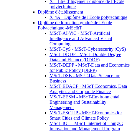
X - Titre d’Ingénieur diplômé de l’École
polytechnique
Diplôme d'établissement
X-4A - Diplôme de l'Ecole polytechnique
Diplôme de formation gradué de l'Ecole
Polytechnique -MSc&T
MScT-AI-ViC - MScT-Artificial
Intelligence and Advanced Visual
Computing
MScT-CyS - MScT-Cybersecurity (CyS)
MScT-DDDF - MScT-Double Degree
Data and Finance (DDDF)
MScT-DEPP - MScT-Data and Economics
for Public Policy (DEPP)
MScT-DSB - MScT-Data Science for
Business
MScT-EDACF - MScT-Economics, Data
Analytics and Corporate Finance
MScT-EESM - MScT-Environmental
Engineering and Sustainability
Management
MScT-ESCLiP - MScT-Economics for
Smart Cities and Climate Policy
MScT-IOT - MScT-Internet of Things :
Innovation and Management Program