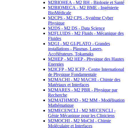
M2BIOHEA - M2 BH - Biologie et Santé
M2BIOMECA - M2 BME - Ingénierie
BioMédicale
M2CPS - M2 CPS - Système Cyber
Physique
M2DS - M2 DS - Data Science
M2FLUIDS - M2 Fluids - Mécanique des
Fluides
M2GI - M2 GI-PLATO - Grandes
installations - Plasmas, Lasers,
Accélérateurs, Tokamaks
M2HEP - M2 HEP - Physique des Hautes
Energies
M2ICFP - M2 ICFP - Centre International
de Physique Fondamentale
M2MACHI - M2 MACHI - Chimie des
Matériaux et Interfaces
M2MARES - M2 PBR - Physique par
Recherche
M2MATHMOD - M2 MM - Modélisation
Mathématique
M2MECENCLI - M2 MECENCLI -
Génie Mécanique pour les Cliniciens
M2MOCHI - M2 MoChI - Chimie
Moléculaire et Interfaces