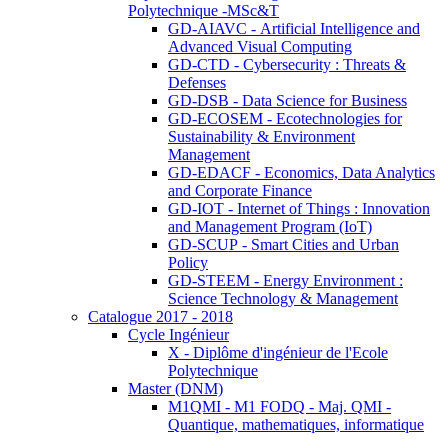
Polytechnique -MSc&T
GD-AIAVC - Artificial Intelligence and
Advanced Visual Computing
GD-CTD - Cybersecurity : Threats &
Defenses
GD-DSB - Data Science for Business
GD-ECOSEM - Ecotechnologies for
Sustainability & Environment
Management
GD-EDACF - Economics, Data Analytics
and Corporate Finance
GD-IOT - Internet of Things : Innovation
and Management Program (IoT)
GD-SCUP - Smart Cities and Urban
Policy
GD-STEEM - Energy Environment :
Science Technology & Management
Catalogue 2017 - 2018
Cycle Ingénieur
X - Diplôme d'ingénieur de l'Ecole
Polytechnique
Master (DNM)
M1QMI - M1 FODQ - Maj. QMI -
Quantique, mathematiques, informatique