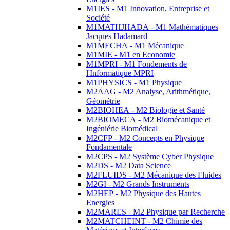
M1IES - M1 Innovation, Entreprise et
Société
M1MATHJHADA - M1 Mathématiques
Jacques Hadamard
M1MECHA - M1 Mécanique
M1MIE - M1 en Economie
M1MPRI - M1 Fondements de
l'Informatique MPRI
M1PHYSICS - M1 Physique
M2AAG - M2 Analyse, Arithmétique,
Géométrie
M2BIOHEA - M2 Biologie et Santé
M2BIOMECA - M2 Biomécanique et
Ingéniérie Biomédical
M2CFP - M2 Concepts en Physique
Fondamentale
M2CPS - M2 Système Cyber Physique
M2DS - M2 Data Science
M2FLUIDS - M2 Mécanique des Fluides
M2GI - M2 Grands Instruments
M2HEP - M2 Physique des Hautes
Energies
M2MARES - M2 Physique par Recherche
M2MATCHEINT - M2 Chimie des