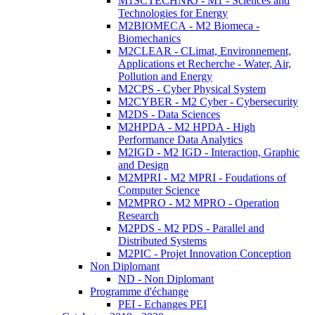
M1SCTECHNRJ - M1 - Sciences and
Technologies for Energy
M2BIOMECA - M2 Biomeca -
Biomechanics
M2CLEAR - CLimat, Environnement,
Applications et Recherche - Water, Air,
Pollution and Energy
M2CPS - Cyber Physical System
M2CYBER - M2 Cyber - Cybersecurity
M2DS - Data Sciences
M2HPDA - M2 HPDA - High
Performance Data Analytics
M2IGD - M2 IGD - Interaction, Graphic
and Design
M2MPRI - M2 MPRI - Foudations of
Computer Science
M2MPRO - M2 MPRO - Operation
Research
M2PDS - M2 PDS - Parallel and
Distributed Systems
M2PIC - Projet Innovation Conception
Non Diplomant
ND - Non Diplomant
Programme d'échange
PEI - Echanges PEI