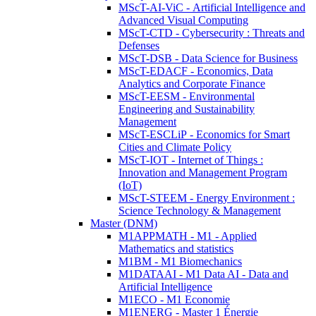
MScT-AI-ViC - Artificial Intelligence and
Advanced Visual Computing
MScT-CTD - Cybersecurity : Threats and
Defenses
MScT-DSB - Data Science for Business
MScT-EDACF - Economics, Data
Analytics and Corporate Finance
MScT-EESM - Environmental
Engineering and Sustainability
Management
MScT-ESCLiP - Economics for Smart
Cities and Climate Policy
MScT-IOT - Internet of Things :
Innovation and Management Program
(IoT)
MScT-STEEM - Energy Environment :
Science Technology & Management
Master (DNM)
M1APPMATH - M1 - Applied
Mathematics and statistics
M1BM - M1 Biomechanics
M1DATAAI - M1 Data AI - Data and
Artificial Intelligence
M1ECO - M1 Economie
M1ENERG - Master 1 Énergie