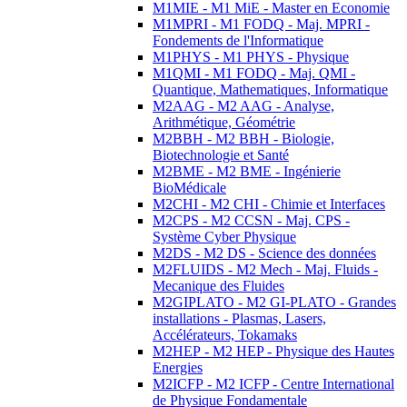
M1MIE - M1 MiE - Master en Economie
M1MPRI - M1 FODQ - Maj. MPRI -
Fondements de l'Informatique
M1PHYS - M1 PHYS - Physique
M1QMI - M1 FODQ - Maj. QMI -
Quantique, Mathematiques, Informatique
M2AAG - M2 AAG - Analyse,
Arithmétique, Géométrie
M2BBH - M2 BBH - Biologie,
Biotechnologie et Santé
M2BME - M2 BME - Ingénierie
BioMédicale
M2CHI - M2 CHI - Chimie et Interfaces
M2CPS - M2 CCSN - Maj. CPS -
Système Cyber Physique
M2DS - M2 DS - Science des données
M2FLUIDS - M2 Mech - Maj. Fluids -
Mecanique des Fluides
M2GIPLATO - M2 GI-PLATO - Grandes
installations - Plasmas, Lasers,
Accélérateurs, Tokamaks
M2HEP - M2 HEP - Physique des Hautes
Energies
M2ICFP - M2 ICFP - Centre International
de Physique Fondamentale