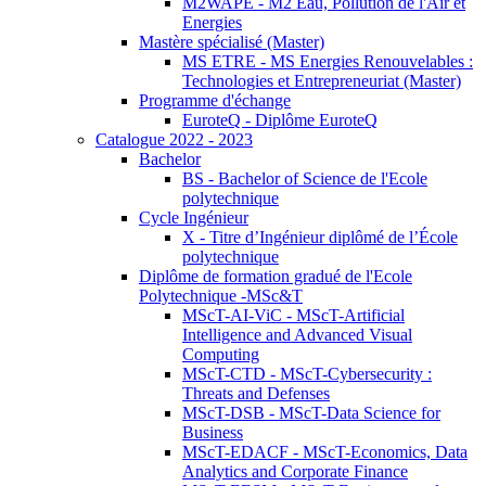
M2WAPE - M2 Eau, Pollution de l'Air et
Energies
Mastère spécialisé (Master)
MS ETRE - MS Energies Renouvelables :
Technologies et Entrepreneuriat (Master)
Programme d'échange
EuroteQ - Diplôme EuroteQ
Catalogue 2022 - 2023
Bachelor
BS - Bachelor of Science de l'Ecole
polytechnique
Cycle Ingénieur
X - Titre d’Ingénieur diplômé de l’École
polytechnique
Diplôme de formation gradué de l'Ecole
Polytechnique -MSc&T
MScT-AI-ViC - MScT-Artificial
Intelligence and Advanced Visual
Computing
MScT-CTD - MScT-Cybersecurity :
Threats and Defenses
MScT-DSB - MScT-Data Science for
Business
MScT-EDACF - MScT-Economics, Data
Analytics and Corporate Finance