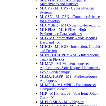
Mathematics and statistics
M1CPS - M1 CPS - Cyber Physical
Systems
M1CSN - M1 CSN - Computer Science
for Networks
M1CYBER - M1 Cyber - Cybersecurity
M1HPDA - M1 HPDA - High
Performance Data Analytics
M1I - M1 Informatique - Voie Jacques
Herbrand - X
M1IGD - M1 IGD - Interaction, Graphic
and Design
M1INTTRACPHY - M1 - International
Track in Physics
M1MAP - M1 Mathématiques et
Applications - Voie Jacques Hadamard -
École Polytechnique
M1MATHAPP - M1 - Mathématiques
Appliquées
M1MPRI - M1 MPRI - Foudations of
Computer Science
M1P - M1 Physique - Voie Irène Joliot
Curie - X
M1PHYSICS - M1 - Physics