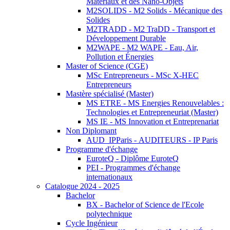
Matériaux et des Nano-Objets
M2SOLIDS - M2 Solids - Mécanique des
Solides
M2TRADD - M2 TraDD - Transport et
Développement Durable
M2WAPE - M2 WAPE - Eau, Air,
Pollution et Énergies
Master of Science (CGE)
MSc Entrepreneurs - MSc X-HEC
Entrepreneurs
Mastère spécialisé (Master)
MS ETRE - MS Energies Renouvelables :
Technologies et Entrepreneuriat (Master)
MS IE - MS Innovation et Entreprenariat
Non Diplomant
AUD_IPParis - AUDITEURS - IP Paris
Programme d'échange
EuroteQ - Diplôme EuroteQ
PEI - Programmes d'échange
internationaux
Catalogue 2024 - 2025
Bachelor
BX - Bachelor of Science de l'Ecole
polytechnique
Cycle Ingénieur