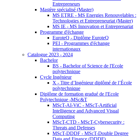
Entrepreneurs
Mastère spécialisé (Master)
MS ETRE - MS Energies Renouvelables :
Technologies et Entrepreneuriat (Master)
MS IE - MS Innovation et Entreprenariat
Programme d'échange
EuroteQ - Diplôme EuroteQ
PEI - Programmes d'échange
internationaux
Catalogue 2023 - 2024
Bachelor
BS - Bachelor of Science de l'Ecole
polytechnique
Cycle Ingénieur
X - Titre d’Ingénieur diplômé de l’École
polytechnique
Diplôme de formation gradué de l'Ecole
Polytechnique -MSc&T
MScT-AI-ViC - MScT-Artificial
Intelligence and Advanced Visual
Computing
MScT-CTD - MScT-Cybersecurity :
Threats and Defenses
MScT-DDDF - MScT-Double Degree
Data and Finance (DDDF)