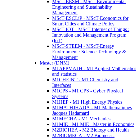
MScT-EESM - MScT-Environmental
Engineering and Sustainability
Management
MScT-ESCLiP - MScT-Economics for
Smart Cities and Climate Policy
MScT-IOT - MScT-Internet of Things :
Innovation and Management Program
(IoT)
MScT-STEEM - MScT-Energy
Environment : Science Technology &
Management
Master (DNM)
M1APPMATH - M1 Applied Mathematics
and statistics
M1CHEINT - M1 Chemistry and
Interfaces
M1CPS - M1 CPS - Cyber Physical
Systems
M1HEP - M1 High Energy Physics
M1MATHJHADA - M1 Mathematiques
Jacques Hadamard
M1MECHA - M1 Mechanics
M1MIE - M1 MIE - Master in Economics
M2BIOHEA - M2 Biology and Health
M2BIOMECA - M2 Biomeca -