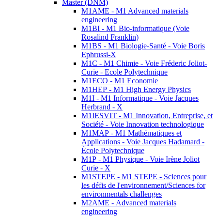
Master (DNM)
M1AME - M1 Advanced materials
engineering
M1BI - M1 Bio-informatique (Voie
Rosalind Franklin)
M1BS - M1 Biologie-Santé - Voie Boris
Ephrussi-X
M1C - M1 Chimie - Voie Fréderic Joliot-
Curie - Ecole Polytechnique
M1ECO - M1 Economie
M1HEP - M1 High Energy Physics
M1I - M1 Informatique - Voie Jacques
Herbrand - X
M1IESVIT - M1 Innovation, Entreprise, et
Société - Voie Innovation technologique
M1MAP - M1 Mathématiques et
Applications - Voie Jacques Hadamard -
École Polytechnique
M1P - M1 Physique - Voie Irène Joliot
Curie - X
M1STEPE - M1 STEPE - Sciences pour
les défis de l'environnement/Sciences for
environmentals challenges
M2AME - Advanced materials
engineering