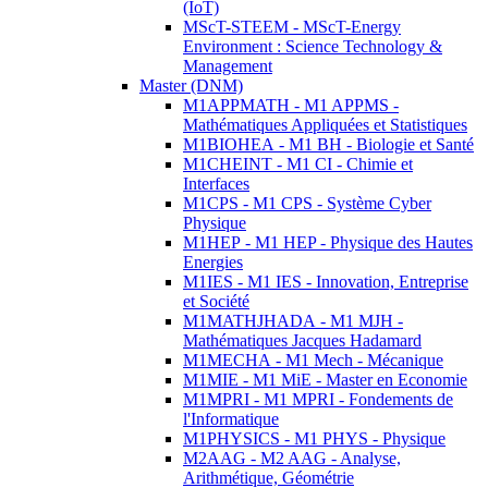
(IoT)
MScT-STEEM - MScT-Energy
Environment : Science Technology &
Management
Master (DNM)
M1APPMATH - M1 APPMS -
Mathématiques Appliquées et Statistiques
M1BIOHEA - M1 BH - Biologie et Santé
M1CHEINT - M1 CI - Chimie et
Interfaces
M1CPS - M1 CPS - Système Cyber
Physique
M1HEP - M1 HEP - Physique des Hautes
Energies
M1IES - M1 IES - Innovation, Entreprise
et Société
M1MATHJHADA - M1 MJH -
Mathématiques Jacques Hadamard
M1MECHA - M1 Mech - Mécanique
M1MIE - M1 MiE - Master en Economie
M1MPRI - M1 MPRI - Fondements de
l'Informatique
M1PHYSICS - M1 PHYS - Physique
M2AAG - M2 AAG - Analyse,
Arithmétique, Géométrie