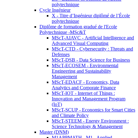
polytechnique
Cycle Ingénieur
X - Titre d’Ingénieur diplômé de l’École
polytechnique
Diplôme de formation gradué de l'Ecole
Polytechnique -MSc&T
MScT-AIAVC - Artificial Intelligence and
Advanced Visual Computing
MScT-CTD - Cybersecurity : Threats and
Defenses
MScT-DSB - Data Science for Business
MScT-ECOSEM - Environmental
Engineering and Sustainability
Management
MScT-EDACF - Economics, Data
Analytics and Corporate Finance
MScT-IOT - Internet of Things :
Innovation and Management Program
(IoT)
MScT-SCUP - Economics for Smart Cities
and Climate Policy
MScT-STEEM - Energy Environment :
Science Technology & Management
Master (DNM)
M1APPMATH - M1 - Applied