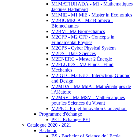
M1MATHJHADA - M1 - Mathematiques
Jacques Hadamard
M1MIE - M1 MiE - Master in Economics
M2BIOMECA - M2 Biomeca -
Biomechanics
M2BM - M2 Biomechanics
M2CFP - M2 CFP - Concepts in
Fundamental Physics
M2CPS - Cyber Physical System
M2DS - Data Sciences
M2ENERG - Master 2 Énergie
M2FLUIDS - M2 Fluids - Fluid
Mechanics
M2IGD - M2 IGD - Interaction, Graphic
and Design
M2MDA - M2 MdA - Mathématiques de
l'Aléatoire
M2MSV - M2 MSV - Mathématiques
pour les Sciences du Vivant
M2PIC - Projet Innovation Conception
Programme d'échange
PEI - Echanges PEI
Catalogue 2020 - 2021
Bachelor
BS - Bachelor of Science de l'Ecole