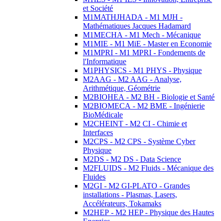
et Société
M1MATHJHADA - M1 MJH -
Mathématiques Jacques Hadamard
M1MECHA - M1 Mech - Mécanique
M1MIE - M1 MiE - Master en Economie
M1MPRI - M1 MPRI - Fondements de
l'Informatique
M1PHYSICS - M1 PHYS - Physique
M2AAG - M2 AAG - Analyse,
Arithmétique, Géométrie
M2BIOHEA - M2 BH - Biologie et Santé
M2BIOMECA - M2 BME - Ingénierie
BioMédicale
M2CHEINT - M2 CI - Chimie et
Interfaces
M2CPS - M2 CPS - Système Cyber
Physique
M2DS - M2 DS - Data Science
M2FLUIDS - M2 Fluids - Mécanique des
Fluides
M2GI - M2 GI-PLATO - Grandes
installations - Plasmas, Lasers,
Accélérateurs, Tokamaks
M2HEP - M2 HEP - Physique des Hautes