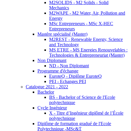
M2SOLIDS - M2 Solids - Solid
Mechanics
M2WAPE - M2 Water, Air, Pollution and
Energy
MSc Entrepreneurs - MSc X-HEC
Entrepreneurs
Mastère spécialisé (Master)
M2REST - Renewable Energy, Science
and Technology
MS ETRE - MS Energies Renouvelables :
Technologies & Entrepreneuriat (Master)
Non Diplomant
ND - Non Diplomant
Programme d'échange
EuroteQ - Diplôme EuroteQ
PEI - Echanges PEI
Catalogue 2021 - 2022
Bachelor
BS - Bachelor of Science de l'Ecole
polytechnique
Cycle Ingénieur
X - Titre d’Ingénieur diplômé de l’École
polytechnique
Diplôme de formation gradué de l'Ecole
Polytechnique -MSc&T