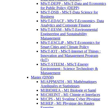
MScT-DEPP - MScT-Data and Economics
for Public Policy (DEPP)
MScT-DSB - MScT-Data Science for
Business
MScT-EDACF - MScT-Economics, Data
Analytics and Corporate Finance
MScT-EESM - MScT-Environmental
Engineering and Sustainability
Management
MScT-ESCLiP - MScT-Economics for
Smart Cities and Climate Policy
MScT-IOT - MScT-Internet of Things :
Innovation and Management Program
(IoT)
MScT-STEEM - MScT-Energy
Environment : Science Technology &
Management
Master (DNM)
M1APPMATH - M1 Mathématiques
Appliquées et Statistiques
M1BIOHEA - M1 Biologie et Santé
M1CHEINT - M1 Chimie et Interfaces
M1CPS - M1 Système Cyber Physique
M1HEP - M1 Physique des Hautes
Energies