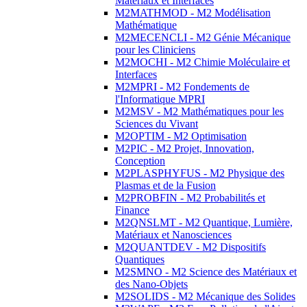
Matériaux et Interfaces
M2MATHMOD - M2 Modélisation
Mathématique
M2MECENCLI - M2 Génie Mécanique
pour les Cliniciens
M2MOCHI - M2 Chimie Moléculaire et
Interfaces
M2MPRI - M2 Fondements de
l'Informatique MPRI
M2MSV - M2 Mathématiques pour les
Sciences du Vivant
M2OPTIM - M2 Optimisation
M2PIC - M2 Projet, Innovation,
Conception
M2PLASPHYFUS - M2 Physique des
Plasmas et de la Fusion
M2PROBFIN - M2 Probabilités et
Finance
M2QNSLMT - M2 Quantique, Lumière,
Matériaux et Nanosciences
M2QUANTDEV - M2 Dispositifs
Quantiques
M2SMNO - M2 Science des Matériaux et
des Nano-Objets
M2SOLIDS - M2 Mécanique des Solides