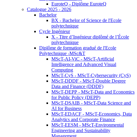
EuroteQ - Diplôme EuroteQ
Catalogue 2025 - 2026
Bachelor
BX - Bachelor of Science de l'Ecole
polytechnique
Cycle Ingénieur
X - Titre d’Ingénieur diplômé de l’École
polytechnique
Diplôme de formation gradué de l'Ecole
Polytechnique -MSc&T
MScT-AI-ViC - MScT-Artificial
Intelligence and Advanced Visual
Computing
MScT-CyS - MScT-Cybersecurity (CyS)
MScT-DDDF - MScT-Double Degree
Data and Finance (DDDF)
MScT-DEPP - MScT-Data and Economics
for Public Policy (DEPP)
MScT-DSAIB - MScT-Data Science and
AI for Business
MScT-EDACF - MScT-Economics, Data
Analytics and Corporate Finance
MScT-EESM - MScT-Environmental
Engineering and Sustainability
Management