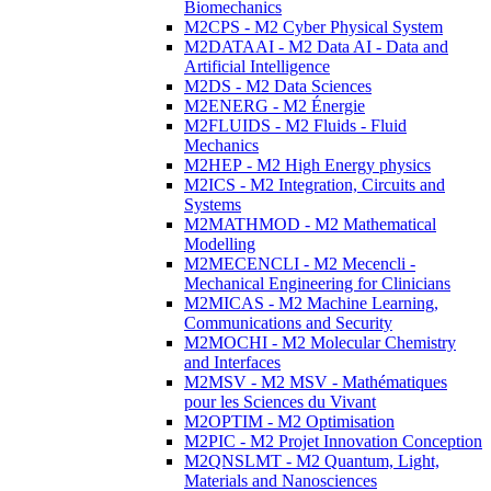
Biomechanics
M2CPS - M2 Cyber Physical System
M2DATAAI - M2 Data AI - Data and
Artificial Intelligence
M2DS - M2 Data Sciences
M2ENERG - M2 Énergie
M2FLUIDS - M2 Fluids - Fluid
Mechanics
M2HEP - M2 High Energy physics
M2ICS - M2 Integration, Circuits and
Systems
M2MATHMOD - M2 Mathematical
Modelling
M2MECENCLI - M2 Mecencli -
Mechanical Engineering for Clinicians
M2MICAS - M2 Machine Learning,
Communications and Security
M2MOCHI - M2 Molecular Chemistry
and Interfaces
M2MSV - M2 MSV - Mathématiques
pour les Sciences du Vivant
M2OPTIM - M2 Optimisation
M2PIC - M2 Projet Innovation Conception
M2QNSLMT - M2 Quantum, Light,
Materials and Nanosciences