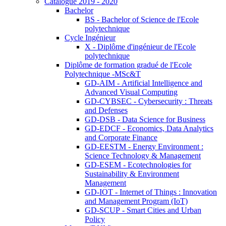
Catalogue 2019 - 2020
Bachelor
BS - Bachelor of Science de l'Ecole
polytechnique
Cycle Ingénieur
X - Diplôme d'ingénieur de l'Ecole
polytechnique
Diplôme de formation gradué de l'Ecole
Polytechnique -MSc&T
GD-AIM - Artificial Intelligence and
Advanced Visual Computing
GD-CYBSEC - Cybersecurity : Threats
and Defenses
GD-DSB - Data Science for Business
GD-EDCF - Economics, Data Analytics
and Corporate Finance
GD-EESTM - Energy Environment :
Science Technology & Management
GD-ESEM - Ecotechnologies for
Sustainability & Environment
Management
GD-IOT - Internet of Things : Innovation
and Management Program (IoT)
GD-SCUP - Smart Cities and Urban
Policy