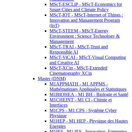
MScT-ESCLiP - MScT-Economics for
Smart Cities and Climate Policy
MScT-IOT - MScT-Internet of Things :
Innovation and Management Program
(IoT)
MScT-STEEM - MScT-Energy
Environment : Science Technology &
Management
MScT-TRAI - MScT-Trust and
Responsible AI
MScT-ViCAI - MScT-Visual Computing
and Creative AI
MScT-XCin - MScT-Extended
Cinematography XCin
Master (DNM)
M1APPMATH - M1 APPMS -
Mathématiques Appliquées et Statistiques
M1BIOHEA - M1 BH - Biologie et Santé
M1CHEINT - M1 CI - Chimie et
Interfaces
M1CPS - M1 CPS - Système Cyber
Physique
M1HEP - M1 HEP - Physique des Hautes
Energies
M1IES - M1 IES - Innovation, Entreprise