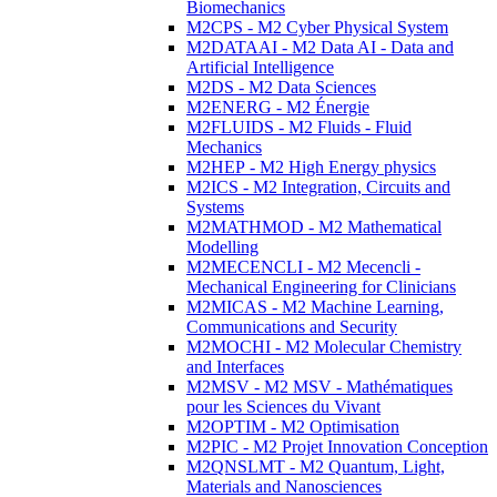
Biomechanics
M2CPS - M2 Cyber Physical System
M2DATAAI - M2 Data AI - Data and
Artificial Intelligence
M2DS - M2 Data Sciences
M2ENERG - M2 Énergie
M2FLUIDS - M2 Fluids - Fluid
Mechanics
M2HEP - M2 High Energy physics
M2ICS - M2 Integration, Circuits and
Systems
M2MATHMOD - M2 Mathematical
Modelling
M2MECENCLI - M2 Mecencli -
Mechanical Engineering for Clinicians
M2MICAS - M2 Machine Learning,
Communications and Security
M2MOCHI - M2 Molecular Chemistry
and Interfaces
M2MSV - M2 MSV - Mathématiques
pour les Sciences du Vivant
M2OPTIM - M2 Optimisation
M2PIC - M2 Projet Innovation Conception
M2QNSLMT - M2 Quantum, Light,
Materials and Nanosciences