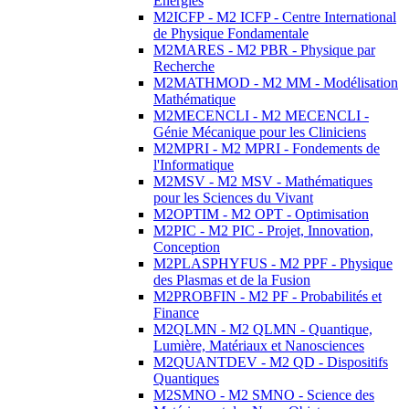
Energies
M2ICFP - M2 ICFP - Centre International
de Physique Fondamentale
M2MARES - M2 PBR - Physique par
Recherche
M2MATHMOD - M2 MM - Modélisation
Mathématique
M2MECENCLI - M2 MECENCLI -
Génie Mécanique pour les Cliniciens
M2MPRI - M2 MPRI - Fondements de
l'Informatique
M2MSV - M2 MSV - Mathématiques
pour les Sciences du Vivant
M2OPTIM - M2 OPT - Optimisation
M2PIC - M2 PIC - Projet, Innovation,
Conception
M2PLASPHYFUS - M2 PPF - Physique
des Plasmas et de la Fusion
M2PROBFIN - M2 PF - Probabilités et
Finance
M2QLMN - M2 QLMN - Quantique,
Lumière, Matériaux et Nanosciences
M2QUANTDEV - M2 QD - Dispositifs
Quantiques
M2SMNO - M2 SMNO - Science des