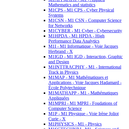
Mathematics and statistics
M1CPS - M1 CPS - Cyber Physical
Systems
M1CSN - M1 CSN - Computer Science
for Networks
M1CYBER - M1 Cyber - Cybersecurity
M1HPDA - M1 HPDA - High
Performance Data Analytics
M1I - M1 Informatique - Voie Jacques
Herbrand - X
M1IGD - M1 IGD - Interaction, Graphic
and Design
M1INTTRACPHY - M1 - International
Track in Physics
M1MAP - M1 Mathématiques et
Applications - Voie Jacques Hadamard -
École Polytechnique
M1MATHAPP - M1 - Mathématiques
Appliquées
M1MPRI - M1 MPRI - Foudations of
Computer Science
M1P - M1 Physique - Voie Irène Joliot
Curie - X
M1PHYSICS - M1 - Physics