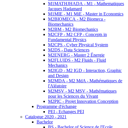
M1MATHJHADA - M1 - Mathematiques
Jacques Hadamard
M1MIE - M1 MiE - Master in Economics
M2BIOMECA - M2 Biomeca -
Biomechanics
M2BM - M2 Biomechanics
M2CFP - M2 CFP - Concepts in
Fundamental Physics
M2CPS - Cyber Physical System
M2DS - Data Sciences
M2ENERG - Master 2 Énergie
M2FLUIDS - M2 Fluids - Fluid
Mechanics
M2IGD - M2 IGD - Interaction, Graphic
and Design
M2MDA - M2 MdA - Mathématiques de
l'Aléatoire
M2MSV - M2 MSV - Mathématiques
pour les Sciences du Vivant
M2PIC - Projet Innovation Conception
Programme d'échange
PEI - Echanges PEI
Catalogue 2020 - 2021
Bachelor
BS - Bachelor of Science de l'Ecole