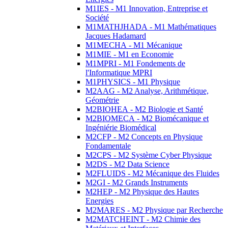
M1IES - M1 Innovation, Entreprise et
Société
M1MATHJHADA - M1 Mathématiques
Jacques Hadamard
M1MECHA - M1 Mécanique
M1MIE - M1 en Economie
M1MPRI - M1 Fondements de
l'Informatique MPRI
M1PHYSICS - M1 Physique
M2AAG - M2 Analyse, Arithmétique,
Géométrie
M2BIOHEA - M2 Biologie et Santé
M2BIOMECA - M2 Biomécanique et
Ingéniérie Biomédical
M2CFP - M2 Concepts en Physique
Fondamentale
M2CPS - M2 Système Cyber Physique
M2DS - M2 Data Science
M2FLUIDS - M2 Mécanique des Fluides
M2GI - M2 Grands Instruments
M2HEP - M2 Physique des Hautes
Energies
M2MARES - M2 Physique par Recherche
M2MATCHEINT - M2 Chimie des