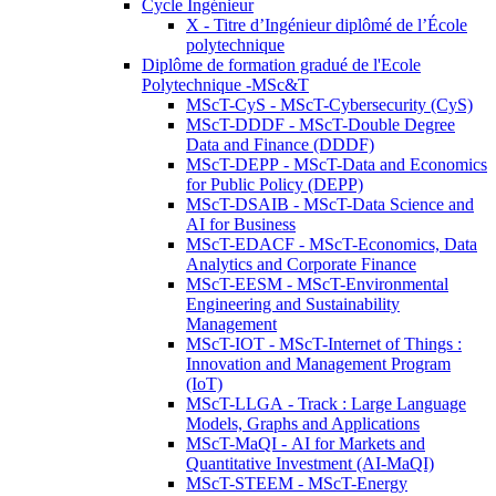
Cycle Ingénieur
X - Titre d’Ingénieur diplômé de l’École
polytechnique
Diplôme de formation gradué de l'Ecole
Polytechnique -MSc&T
MScT-CyS - MScT-Cybersecurity (CyS)
MScT-DDDF - MScT-Double Degree
Data and Finance (DDDF)
MScT-DEPP - MScT-Data and Economics
for Public Policy (DEPP)
MScT-DSAIB - MScT-Data Science and
AI for Business
MScT-EDACF - MScT-Economics, Data
Analytics and Corporate Finance
MScT-EESM - MScT-Environmental
Engineering and Sustainability
Management
MScT-IOT - MScT-Internet of Things :
Innovation and Management Program
(IoT)
MScT-LLGA - Track : Large Language
Models, Graphs and Applications
MScT-MaQI - AI for Markets and
Quantitative Investment (AI-MaQI)
MScT-STEEM - MScT-Energy