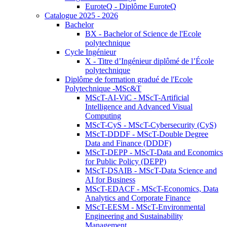
EuroteQ - Diplôme EuroteQ
Catalogue 2025 - 2026
Bachelor
BX - Bachelor of Science de l'Ecole
polytechnique
Cycle Ingénieur
X - Titre d’Ingénieur diplômé de l’École
polytechnique
Diplôme de formation gradué de l'Ecole
Polytechnique -MSc&T
MScT-AI-ViC - MScT-Artificial
Intelligence and Advanced Visual
Computing
MScT-CyS - MScT-Cybersecurity (CyS)
MScT-DDDF - MScT-Double Degree
Data and Finance (DDDF)
MScT-DEPP - MScT-Data and Economics
for Public Policy (DEPP)
MScT-DSAIB - MScT-Data Science and
AI for Business
MScT-EDACF - MScT-Economics, Data
Analytics and Corporate Finance
MScT-EESM - MScT-Environmental
Engineering and Sustainability
Management