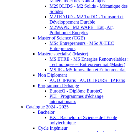
Matériaux et des Nano-Objets
M2SOLIDS - M2 Solids - Mécanique des
Solides
M2TRADD - M2 TraDD - Transport et
Développement Durable
M2WAPE - M2 WAPE - Eau, Air,
Pollution et Énergies
Master of Science (CGE)
MSc Entrepreneurs - MSc X-HEC
Entrepreneurs
Mastère spécialisé (Master)
MS ETRE - MS Energies Renouvelables :
Technologies et Entrepreneuriat (Master)
MS IE - MS Innovation et Entreprenariat
Non Diplomant
AUD_IPParis - AUDITEURS - IP Paris
Programme d'échange
EuroteQ - Diplôme EuroteQ
PEI - Programmes d'échange
internationaux
Catalogue 2024 - 2025
Bachelor
BX - Bachelor of Science de l'Ecole
polytechnique
Cycle Ingénieur