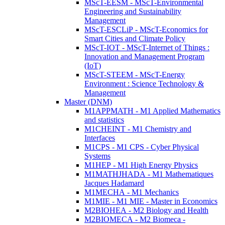
MScT-EESM - MScT-Environmental
Engineering and Sustainability
Management
MScT-ESCLiP - MScT-Economics for
Smart Cities and Climate Policy
MScT-IOT - MScT-Internet of Things :
Innovation and Management Program
(IoT)
MScT-STEEM - MScT-Energy
Environment : Science Technology &
Management
Master (DNM)
M1APPMATH - M1 Applied Mathematics
and statistics
M1CHEINT - M1 Chemistry and
Interfaces
M1CPS - M1 CPS - Cyber Physical
Systems
M1HEP - M1 High Energy Physics
M1MATHJHADA - M1 Mathematiques
Jacques Hadamard
M1MECHA - M1 Mechanics
M1MIE - M1 MIE - Master in Economics
M2BIOHEA - M2 Biology and Health
M2BIOMECA - M2 Biomeca -