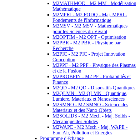
M2MATHMOD - M2 MM - Modélisation
Mathématique
M2MPRI - M2 FODQ - Maj. MPRI -
Fondements de l'Informatique
M2MSV - M2 MSV - Mathématiques
pour les Sciences du Vivant
M2OPTIM - M2 OPT - Optimisation
M2PBR - M2 PBR - Physique par
Recherche
M2PIC - M2 PIC - Projet Innovation
Conception
M2PPF - M2 PPF - Physique des Plasmas
et de la Fusion
M2PROBFIN - M2 PF - Probabilités et
Finance
M2QD - M2 QD - Dispositifs Quantiques
M2QLMN - M2 QLMN - Quantique,
Lumiere, Materiaux et Nanosciences
M2SMNO - M2 SMNO - Science des
Materiaux et des Nano-Objets
M2SOLIDS - M2 Mech - Maj. Solids -
Mecanique des Solides
M2WAPE - M2 Mech - Maj. WAPE -
Eau, Air, Pollution et Energies
Programme d'échange