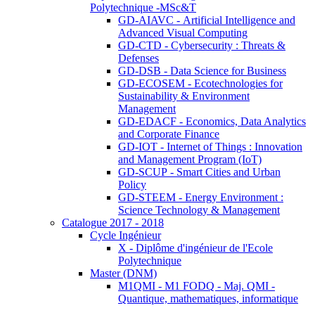
Polytechnique -MSc&T
GD-AIAVC - Artificial Intelligence and
Advanced Visual Computing
GD-CTD - Cybersecurity : Threats &
Defenses
GD-DSB - Data Science for Business
GD-ECOSEM - Ecotechnologies for
Sustainability & Environment
Management
GD-EDACF - Economics, Data Analytics
and Corporate Finance
GD-IOT - Internet of Things : Innovation
and Management Program (IoT)
GD-SCUP - Smart Cities and Urban
Policy
GD-STEEM - Energy Environment :
Science Technology & Management
Catalogue 2017 - 2018
Cycle Ingénieur
X - Diplôme d'ingénieur de l'Ecole
Polytechnique
Master (DNM)
M1QMI - M1 FODQ - Maj. QMI -
Quantique, mathematiques, informatique