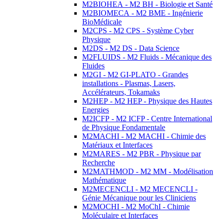
M2BIOHEA - M2 BH - Biologie et Santé
M2BIOMECA - M2 BME - Ingénierie
BioMédicale
M2CPS - M2 CPS - Système Cyber
Physique
M2DS - M2 DS - Data Science
M2FLUIDS - M2 Fluids - Mécanique des
Fluides
M2GI - M2 GI-PLATO - Grandes
installations - Plasmas, Lasers,
Accélérateurs, Tokamaks
M2HEP - M2 HEP - Physique des Hautes
Energies
M2ICFP - M2 ICFP - Centre International
de Physique Fondamentale
M2MACHI - M2 MACHI - Chimie des
Matériaux et Interfaces
M2MARES - M2 PBR - Physique par
Recherche
M2MATHMOD - M2 MM - Modélisation
Mathématique
M2MECENCLI - M2 MECENCLI -
Génie Mécanique pour les Cliniciens
M2MOCHI - M2 MoChI - Chimie
Moléculaire et Interfaces