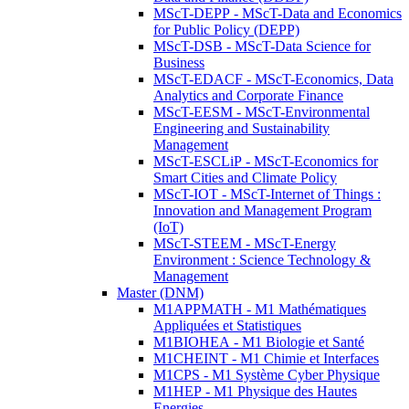
MScT-DEPP - MScT-Data and Economics
for Public Policy (DEPP)
MScT-DSB - MScT-Data Science for
Business
MScT-EDACF - MScT-Economics, Data
Analytics and Corporate Finance
MScT-EESM - MScT-Environmental
Engineering and Sustainability
Management
MScT-ESCLiP - MScT-Economics for
Smart Cities and Climate Policy
MScT-IOT - MScT-Internet of Things :
Innovation and Management Program
(IoT)
MScT-STEEM - MScT-Energy
Environment : Science Technology &
Management
Master (DNM)
M1APPMATH - M1 Mathématiques
Appliquées et Statistiques
M1BIOHEA - M1 Biologie et Santé
M1CHEINT - M1 Chimie et Interfaces
M1CPS - M1 Système Cyber Physique
M1HEP - M1 Physique des Hautes
Energies