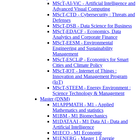
MScT-AI-ViC - Artificial Intelligence and
Advanced Visual Computing
MScT-CTD - Cybersecurity : Threats and
Defenses
MScT-DSB - Data Science for Business
MScT-EDACF - Economics, Data
Analytics and Corporate Finance
MScT-EESM - Environmental
Engineering and Sustainability
Management
MScT-ESCLiP - Economics for Smart
Cities and Climate Policy
MScT-IOT - Internet of Things :
Innovation and Management Program
(IoT)
MScT-STEEM - Energy Environment :
Science Technology & Management
Master (DNM)
M1APPMATH - M1 - Applied
Mathematics and statistics
M1BM - M1 Biomechanics
M1DATAAI - M1 Data AI - Data and
Artificial Intelligence
M1ECO - M1 Economie
M1ENERG - Master 1 Énergie