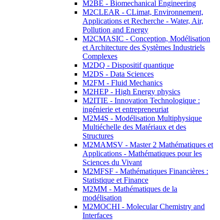
M2BE - Biomechanical Engineering
M2CLEAR - CLimat, Environnement,
Applications et Recherche - Water, Air,
Pollution and Energy
M2CMASIC - Conception, Modélisation
et Architecture des Systèmes Industriels
Complexes
M2DQ - Dispositif quantique
M2DS - Data Sciences
M2FM - Fluid Mechanics
M2HEP - High Energy physics
M2ITIE - Innovation Technologique :
ingénierie et entrepreneuriat
M2M4S - Modélisation Multiphysique
Multiéchelle des Matériaux et des
Structures
M2MAMSV - Master 2 Mathématiques et
Applications - Mathématiques pour les
Sciences du Vivant
M2MFSF - Mathématiques Financières :
Statistique et Finance
M2MM - Mathématiques de la
modélisation
M2MOCHI - Molecular Chemistry and
Interfaces