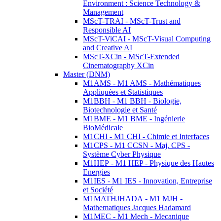
Environment : Science Technology &
Management
MScT-TRAI - MScT-Trust and
Responsible AI
MScT-ViCAI - MScT-Visual Computing
and Creative AI
MScT-XCin - MScT-Extended
Cinematography XCin
Master (DNM)
M1AMS - M1 AMS - Mathématiques
Appliquées et Statistiques
M1BBH - M1 BBH - Biologie,
Biotechnologie et Santé
M1BME - M1 BME - Ingénierie
BioMédicale
M1CHI - M1 CHI - Chimie et Interfaces
M1CPS - M1 CCSN - Maj. CPS -
Système Cyber Physique
M1HEP - M1 HEP - Physique des Hautes
Energies
M1IES - M1 IES - Innovation, Entreprise
et Société
M1MATHJHADA - M1 MJH -
Mathematiques Jacques Hadamard
M1MEC - M1 Mech - Mecanique