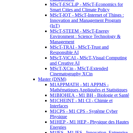
MScT-ESCLiP - MScT-Economics for
Smart Cities and Climate Policy
MScT-IOT - MScT-Internet of Things :
Innovation and Management Program
(IoT)
MScT-STEEM - MScT-Energy
Environment : Science Technology &
Management
MScT-TRAI - MScT-Trust and
Responsible AI
MScT-ViCAI - MScT-Visual Computing
and Creative AI
MScT-XCin - MScT-Extended
Cinematography XCin
Master (DNM)
M1APPMATH - M1 APPMS -
Mathématiques Appliquées et Statistiques
M1BIOHEA - M1 BH - Biologie et Santé
M1CHEINT - M1 CI - Chimie et
Interfaces
M1CPS - M1 CPS - Système Cyber
Physique
M1HEP - M1 HEP - Physique des Hautes
Energies
M1IES - M1 IES - Innovation, Entreprise