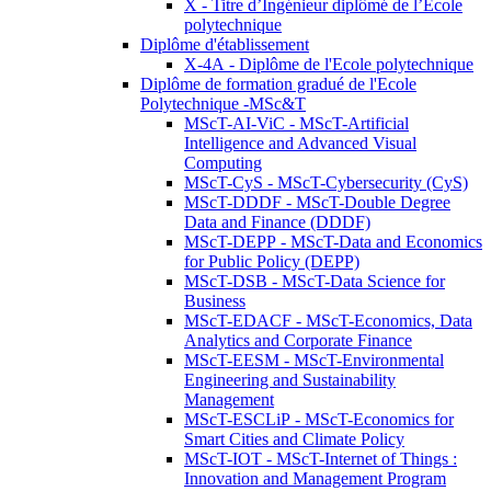
X - Titre d’Ingénieur diplômé de l’École
polytechnique
Diplôme d'établissement
X-4A - Diplôme de l'Ecole polytechnique
Diplôme de formation gradué de l'Ecole
Polytechnique -MSc&T
MScT-AI-ViC - MScT-Artificial
Intelligence and Advanced Visual
Computing
MScT-CyS - MScT-Cybersecurity (CyS)
MScT-DDDF - MScT-Double Degree
Data and Finance (DDDF)
MScT-DEPP - MScT-Data and Economics
for Public Policy (DEPP)
MScT-DSB - MScT-Data Science for
Business
MScT-EDACF - MScT-Economics, Data
Analytics and Corporate Finance
MScT-EESM - MScT-Environmental
Engineering and Sustainability
Management
MScT-ESCLiP - MScT-Economics for
Smart Cities and Climate Policy
MScT-IOT - MScT-Internet of Things :
Innovation and Management Program