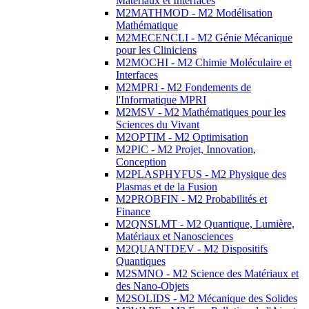
Matériaux et Interfaces
M2MATHMOD - M2 Modélisation
Mathématique
M2MECENCLI - M2 Génie Mécanique
pour les Cliniciens
M2MOCHI - M2 Chimie Moléculaire et
Interfaces
M2MPRI - M2 Fondements de
l'Informatique MPRI
M2MSV - M2 Mathématiques pour les
Sciences du Vivant
M2OPTIM - M2 Optimisation
M2PIC - M2 Projet, Innovation,
Conception
M2PLASPHYFUS - M2 Physique des
Plasmas et de la Fusion
M2PROBFIN - M2 Probabilités et
Finance
M2QNSLMT - M2 Quantique, Lumière,
Matériaux et Nanosciences
M2QUANTDEV - M2 Dispositifs
Quantiques
M2SMNO - M2 Science des Matériaux et
des Nano-Objets
M2SOLIDS - M2 Mécanique des Solides