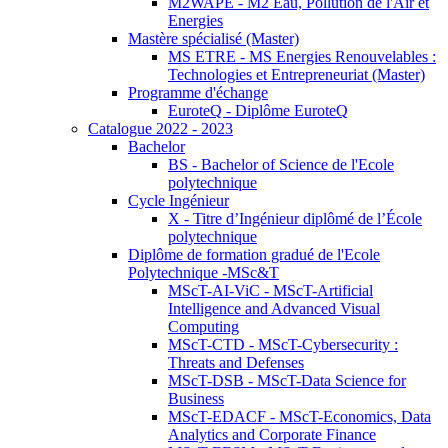
M2WAPE - M2 Eau, Pollution de l'Air et
Energies
Mastère spécialisé (Master)
MS ETRE - MS Energies Renouvelables :
Technologies et Entrepreneuriat (Master)
Programme d'échange
EuroteQ - Diplôme EuroteQ
Catalogue 2022 - 2023
Bachelor
BS - Bachelor of Science de l'Ecole
polytechnique
Cycle Ingénieur
X - Titre d’Ingénieur diplômé de l’École
polytechnique
Diplôme de formation gradué de l'Ecole
Polytechnique -MSc&T
MScT-AI-ViC - MScT-Artificial
Intelligence and Advanced Visual
Computing
MScT-CTD - MScT-Cybersecurity :
Threats and Defenses
MScT-DSB - MScT-Data Science for
Business
MScT-EDACF - MScT-Economics, Data
Analytics and Corporate Finance