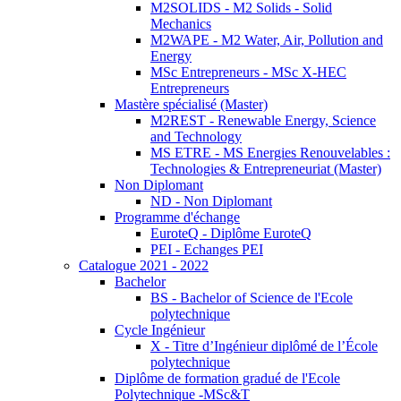
M2SOLIDS - M2 Solids - Solid
Mechanics
M2WAPE - M2 Water, Air, Pollution and
Energy
MSc Entrepreneurs - MSc X-HEC
Entrepreneurs
Mastère spécialisé (Master)
M2REST - Renewable Energy, Science
and Technology
MS ETRE - MS Energies Renouvelables :
Technologies & Entrepreneuriat (Master)
Non Diplomant
ND - Non Diplomant
Programme d'échange
EuroteQ - Diplôme EuroteQ
PEI - Echanges PEI
Catalogue 2021 - 2022
Bachelor
BS - Bachelor of Science de l'Ecole
polytechnique
Cycle Ingénieur
X - Titre d’Ingénieur diplômé de l’École
polytechnique
Diplôme de formation gradué de l'Ecole
Polytechnique -MSc&T