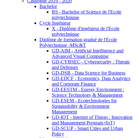
Catalogue 2019 - 2020
Bachelor
BS - Bachelor of Science de l'Ecole
polytechnique
Cycle Ingénieur
X - Diplôme d'ingénieur de l'Ecole
polytechnique
Diplôme de formation gradué de l'Ecole
Polytechnique -MSc&T
GD-AIM - Artificial Intelligence and
Advanced Visual Computing
GD-CYBSEC - Cybersecurity : Threats
and Defenses
GD-DSB - Data Science for Business
GD-EDCF - Economics, Data Analytics
and Corporate Finance
GD-EESTM - Energy Environment :
Science Technology & Management
GD-ESEM - Ecotechnologies for
Sustainability & Environment
Management
GD-IOT - Internet of Things : Innovation
and Management Program (IoT)
GD-SCUP - Smart Cities and Urban
Policy