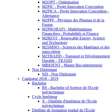
M2OPT - Optimisation
M2PIC - Projet Innovation Conception
M2PICA - Projet Innovation Conception -
Alternance
M2PPF - Physique des Plasmas et de la
Fusion
M2PROBAFI - Mathématiques
Financières : Probabilités et Finance
M2REST - Renewable Energy, Science
and Technology
M2SMNO - Sciences des Matériaux et des
nano-objets
M2TRADD - Transport et Développement
Durable - TRADD
MBIOENT - Master Bio-entrepreneur
Non Diplomant
ND - Non Diplomant
Catalogue 2018 - 2019
Bachelor
BS - Bachelor of Science de l'Ecole
polytechnique
Cycle Ingénieur
X - Diplôme d'ingénieur de l'Ecole
polytechnique
Diplôme de formation gradué de l'Ecole