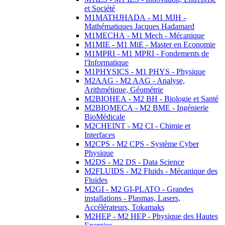
et Société
M1MATHJHADA - M1 MJH -
Mathématiques Jacques Hadamard
M1MECHA - M1 Mech - Mécanique
M1MIE - M1 MiE - Master en Economie
M1MPRI - M1 MPRI - Fondements de
l'Informatique
M1PHYSICS - M1 PHYS - Physique
M2AAG - M2 AAG - Analyse,
Arithmétique, Géométrie
M2BIOHEA - M2 BH - Biologie et Santé
M2BIOMECA - M2 BME - Ingénierie
BioMédicale
M2CHEINT - M2 CI - Chimie et
Interfaces
M2CPS - M2 CPS - Système Cyber
Physique
M2DS - M2 DS - Data Science
M2FLUIDS - M2 Fluids - Mécanique des
Fluides
M2GI - M2 GI-PLATO - Grandes
installations - Plasmas, Lasers,
Accélérateurs, Tokamaks
M2HEP - M2 HEP - Physique des Hautes