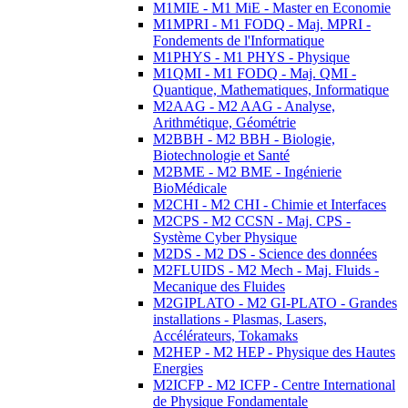
M1MIE - M1 MiE - Master en Economie
M1MPRI - M1 FODQ - Maj. MPRI -
Fondements de l'Informatique
M1PHYS - M1 PHYS - Physique
M1QMI - M1 FODQ - Maj. QMI -
Quantique, Mathematiques, Informatique
M2AAG - M2 AAG - Analyse,
Arithmétique, Géométrie
M2BBH - M2 BBH - Biologie,
Biotechnologie et Santé
M2BME - M2 BME - Ingénierie
BioMédicale
M2CHI - M2 CHI - Chimie et Interfaces
M2CPS - M2 CCSN - Maj. CPS -
Système Cyber Physique
M2DS - M2 DS - Science des données
M2FLUIDS - M2 Mech - Maj. Fluids -
Mecanique des Fluides
M2GIPLATO - M2 GI-PLATO - Grandes
installations - Plasmas, Lasers,
Accélérateurs, Tokamaks
M2HEP - M2 HEP - Physique des Hautes
Energies
M2ICFP - M2 ICFP - Centre International
de Physique Fondamentale