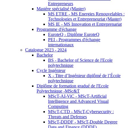
Entrepreneurs
Mastère spécialisé (Master)
MS ETRE - MS Energies Renouvelables :
Technologies et Entrepreneuriat (Master)
MS IE - MS Innovation et Entreprenariat
Programme d'échange
EuroteQ - Diplôme EuroteQ
PEI - Programmes d'échange
internationaux
Catalogue 2023 - 2024
Bachelor
BS - Bachelor of Science de l'Ecole
polytechnique
Cycle Ingénieur
X - Titre d’Ingénieur diplômé de l’École
polytechnique
Diplôme de formation gradué de l'Ecole
Polytechnique -MSc&T
MScT-AI-ViC - MScT-Artificial
Intelligence and Advanced Visual
Computing
MScT-CTD - MScT-Cybersecurity :
Threats and Defenses
MScT-DDDF - MScT-Double Degree
Data and Finance (DDDF)