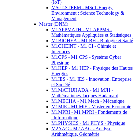
(IoT)
MScT-STEEM - MScT-Energy
Environment : Science Technology &
Management
Master (DNM)
M1APPMATH - M1 APPMS -
Mathématiques Appliquées et Statistiques
M1BIOHEA - M1 BH - Biologie et Santé
M1CHEINT - M1 CI - Chimie et
Interfaces
M1CPS - M1 CPS - Système Cyber
Physique
M1HEP - M1 HEP - Physique des Hautes
Energies
M1IES - M1 IES - Innovation, Entreprise
et Société
M1MATHJHADA - M1 MJH -
Mathématiques Jacques Hadamard
M1MECHA - M1 Mech - Mécanique
M1MIE - M1 MiE - Master en Economie
M1MPRI - M1 MPRI - Fondements de
l'Informatique
M1PHYSICS - M1 PHYS - Physique
M2AAG - M2 AAG - Analyse,
Arithmétique, Géométrie