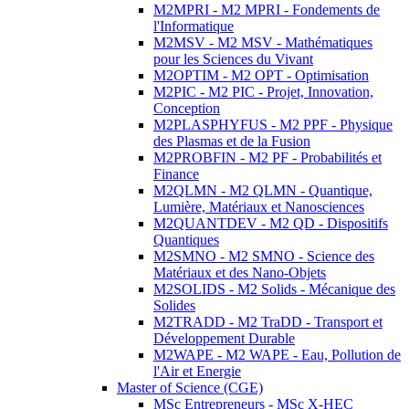
M2MPRI - M2 MPRI - Fondements de
l'Informatique
M2MSV - M2 MSV - Mathématiques
pour les Sciences du Vivant
M2OPTIM - M2 OPT - Optimisation
M2PIC - M2 PIC - Projet, Innovation,
Conception
M2PLASPHYFUS - M2 PPF - Physique
des Plasmas et de la Fusion
M2PROBFIN - M2 PF - Probabilités et
Finance
M2QLMN - M2 QLMN - Quantique,
Lumière, Matériaux et Nanosciences
M2QUANTDEV - M2 QD - Dispositifs
Quantiques
M2SMNO - M2 SMNO - Science des
Matériaux et des Nano-Objets
M2SOLIDS - M2 Solids - Mécanique des
Solides
M2TRADD - M2 TraDD - Transport et
Développement Durable
M2WAPE - M2 WAPE - Eau, Pollution de
l'Air et Energie
Master of Science (CGE)
MSc Entrepreneurs - MSc X-HEC