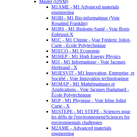
Master (DNM)
M1AME - M1 Advanced materials
engineering
M1BI - M1 Bio-informatique (Voie
Rosalind Franklin)
M1BS - M1 Biologie-Santé - Voie Boris
Ephrussi-X
M1C - M1 Chimie - Voie Fréderic Joliot-
Curie - Ecole Polytechnique
M1ECO - M1 Economie
M1HEP - M1 High Energy Physics
M1I - M1 Informatique - Voie Jacques
Herbrand - X
M1IESVIT - M1 Innovation, Entreprise, et
Société - Voie Innovation technologique
M1MAP - M1 Mathématiques et
Applications - Voie Jacques Hadamard -
École Polytechnique
M1P - M1 Physique - Voie Irène Joliot
Curie - X
M1STEPE - M1 STEPE - Sciences pour
les défis de l'environnement/Sciences for
environmentals challenges
M2AME - Advanced materials
engineering