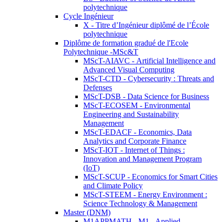
polytechnique
Cycle Ingénieur
X - Titre d’Ingénieur diplômé de l’École
polytechnique
Diplôme de formation gradué de l'Ecole
Polytechnique -MSc&T
MScT-AIAVC - Artificial Intelligence and
Advanced Visual Computing
MScT-CTD - Cybersecurity : Threats and
Defenses
MScT-DSB - Data Science for Business
MScT-ECOSEM - Environmental
Engineering and Sustainability
Management
MScT-EDACF - Economics, Data
Analytics and Corporate Finance
MScT-IOT - Internet of Things :
Innovation and Management Program
(IoT)
MScT-SCUP - Economics for Smart Cities
and Climate Policy
MScT-STEEM - Energy Environment :
Science Technology & Management
Master (DNM)
M1APPMATH - M1 - Applied