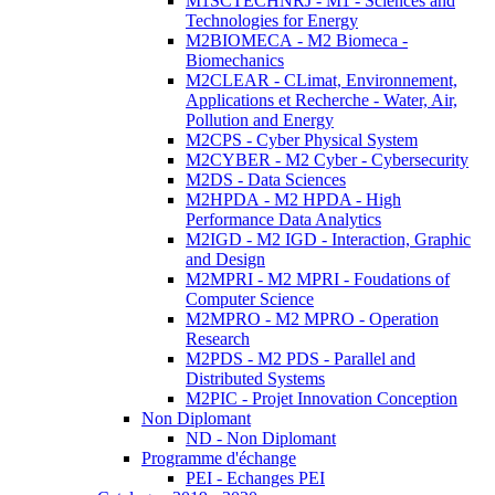
M1SCTECHNRJ - M1 - Sciences and
Technologies for Energy
M2BIOMECA - M2 Biomeca -
Biomechanics
M2CLEAR - CLimat, Environnement,
Applications et Recherche - Water, Air,
Pollution and Energy
M2CPS - Cyber Physical System
M2CYBER - M2 Cyber - Cybersecurity
M2DS - Data Sciences
M2HPDA - M2 HPDA - High
Performance Data Analytics
M2IGD - M2 IGD - Interaction, Graphic
and Design
M2MPRI - M2 MPRI - Foudations of
Computer Science
M2MPRO - M2 MPRO - Operation
Research
M2PDS - M2 PDS - Parallel and
Distributed Systems
M2PIC - Projet Innovation Conception
Non Diplomant
ND - Non Diplomant
Programme d'échange
PEI - Echanges PEI