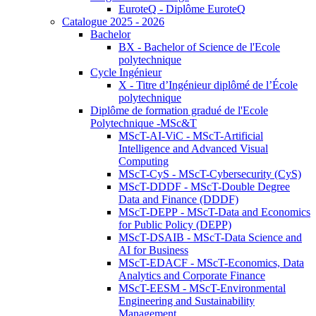
EuroteQ - Diplôme EuroteQ
Catalogue 2025 - 2026
Bachelor
BX - Bachelor of Science de l'Ecole
polytechnique
Cycle Ingénieur
X - Titre d’Ingénieur diplômé de l’École
polytechnique
Diplôme de formation gradué de l'Ecole
Polytechnique -MSc&T
MScT-AI-ViC - MScT-Artificial
Intelligence and Advanced Visual
Computing
MScT-CyS - MScT-Cybersecurity (CyS)
MScT-DDDF - MScT-Double Degree
Data and Finance (DDDF)
MScT-DEPP - MScT-Data and Economics
for Public Policy (DEPP)
MScT-DSAIB - MScT-Data Science and
AI for Business
MScT-EDACF - MScT-Economics, Data
Analytics and Corporate Finance
MScT-EESM - MScT-Environmental
Engineering and Sustainability
Management