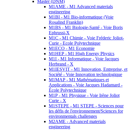
Master (DNM)
M1AME - M1 Advanced materials
engineering
M1BI - M1 Bio-informatique (Voie
Rosalind Franklin)
M1BS - M1 Biologie-Santé - Voie Boris
Ephrussi-X
M1C - M1 Chimie - Voie Fréderic Joliot-
Curie - Ecole Polytechnique
M1ECO - M1 Economie
M1HEP - M1 High Energy Physics
M1I - M1 Informatique - Voie Jacques
Herbrand - X
M1IESVIT - M1 Innovation, Entreprise, et
Société - Voie Innovation technologique
M1MAP - M1 Mathématiques et
Applications - Voie Jacques Hadamard -
École Polytechnique
M1P - M1 Physique - Voie Irène Joliot
Curie - X
M1STEPE - M1 STEPE - Sciences pour
les défis de l'environnement/Sciences for
environmentals challenges
M2AME - Advanced materials
engineering