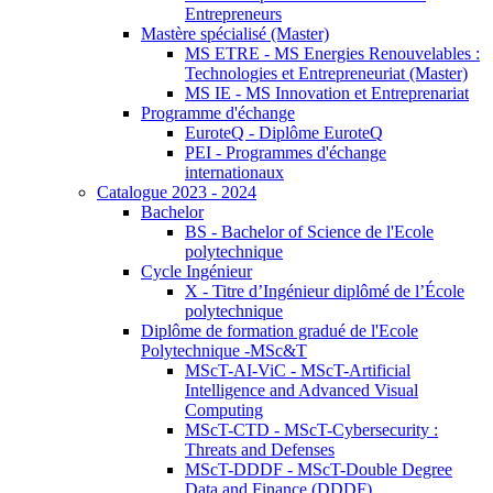
Entrepreneurs
Mastère spécialisé (Master)
MS ETRE - MS Energies Renouvelables :
Technologies et Entrepreneuriat (Master)
MS IE - MS Innovation et Entreprenariat
Programme d'échange
EuroteQ - Diplôme EuroteQ
PEI - Programmes d'échange
internationaux
Catalogue 2023 - 2024
Bachelor
BS - Bachelor of Science de l'Ecole
polytechnique
Cycle Ingénieur
X - Titre d’Ingénieur diplômé de l’École
polytechnique
Diplôme de formation gradué de l'Ecole
Polytechnique -MSc&T
MScT-AI-ViC - MScT-Artificial
Intelligence and Advanced Visual
Computing
MScT-CTD - MScT-Cybersecurity :
Threats and Defenses
MScT-DDDF - MScT-Double Degree
Data and Finance (DDDF)