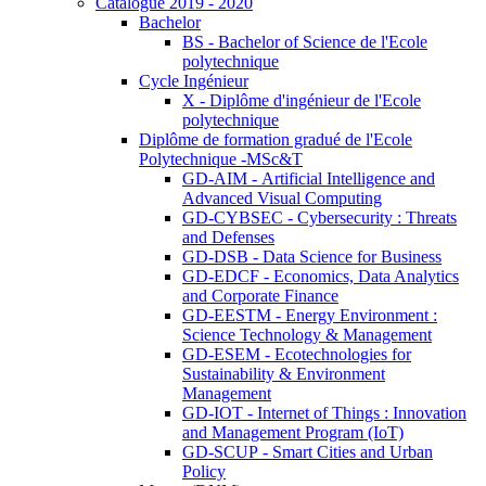
Catalogue 2019 - 2020
Bachelor
BS - Bachelor of Science de l'Ecole
polytechnique
Cycle Ingénieur
X - Diplôme d'ingénieur de l'Ecole
polytechnique
Diplôme de formation gradué de l'Ecole
Polytechnique -MSc&T
GD-AIM - Artificial Intelligence and
Advanced Visual Computing
GD-CYBSEC - Cybersecurity : Threats
and Defenses
GD-DSB - Data Science for Business
GD-EDCF - Economics, Data Analytics
and Corporate Finance
GD-EESTM - Energy Environment :
Science Technology & Management
GD-ESEM - Ecotechnologies for
Sustainability & Environment
Management
GD-IOT - Internet of Things : Innovation
and Management Program (IoT)
GD-SCUP - Smart Cities and Urban
Policy