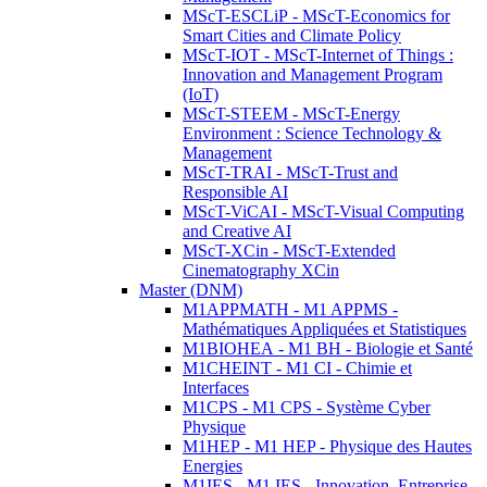
MScT-ESCLiP - MScT-Economics for
Smart Cities and Climate Policy
MScT-IOT - MScT-Internet of Things :
Innovation and Management Program
(IoT)
MScT-STEEM - MScT-Energy
Environment : Science Technology &
Management
MScT-TRAI - MScT-Trust and
Responsible AI
MScT-ViCAI - MScT-Visual Computing
and Creative AI
MScT-XCin - MScT-Extended
Cinematography XCin
Master (DNM)
M1APPMATH - M1 APPMS -
Mathématiques Appliquées et Statistiques
M1BIOHEA - M1 BH - Biologie et Santé
M1CHEINT - M1 CI - Chimie et
Interfaces
M1CPS - M1 CPS - Système Cyber
Physique
M1HEP - M1 HEP - Physique des Hautes
Energies
M1IES - M1 IES - Innovation, Entreprise