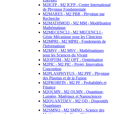
Energies
M2ICFP - M2 ICFP - Centre International
de Physique Fondamentale
M2MARES - M2 PBR - Physique par
Recherche
M2MATHMOD - M2 MM - Modélisation
Mathématique
M2MECENCLI - M2 MECENCLI -
Génie Mécanique pour les Cliniciens
M2MPRI - M2 MPRI - Fondements de
l'Informatique
M2MSV - M2 MSV - Mathématiques
pour les Sciences du Vivant
M2OPTIM - M2 OPT - Optimisation
M2PIC - M2 PIC - Projet, Innovation,
Conception
M2PLASPHYFUS - M2 PPF - Physique
des Plasmas et de la Fusion
M2PROBFIN - M2 PF - Probabilités et
Finance
M2QLMN - M2 QLMN - Quantique,
Lumière, Matériaux et Nanosciences
M2QUANTDEV - M2 QD - Dispositifs
Quantiques
M2SMNO - M2 SMNO - Science des