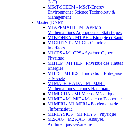
(IoT)
MScT-STEEM - MScT-Energy
Environment : Science Technology &
Management
Master (DNM)
M1APPMATH - M1 APPMS -
Mathématiques Appliquées et Statistiques
M1BIOHEA - M1 BH - Biologie et Santé
M1CHEINT - M1 CI - Chimie et
Interfaces
M1CPS - M1 CPS - Système Cyber
Physique
M1HEP - M1 HEP - Physique des Hautes
Energies
M1IES - M1 IES - Innovation, Entreprise
et Société
M1MATHJHADA - M1 MJH -
Mathématiques Jacques Hadamard
M1MECHA - M1 Mech - Mécanique
M1MIE - M1 MiE - Master en Economie
M1MPRI - M1 MPRI - Fondements de
l'Informatique
M1PHYSICS - M1 PHYS - Physique
M2AAG - M2 AAG - Analyse,
Arithmétique, Géométrie