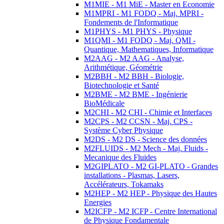
M1MIE - M1 MiE - Master en Economie
M1MPRI - M1 FODQ - Maj. MPRI -
Fondements de l'Informatique
M1PHYS - M1 PHYS - Physique
M1QMI - M1 FODQ - Maj. QMI -
Quantique, Mathematiques, Informatique
M2AAG - M2 AAG - Analyse,
Arithmétique, Géométrie
M2BBH - M2 BBH - Biologie,
Biotechnologie et Santé
M2BME - M2 BME - Ingénierie
BioMédicale
M2CHI - M2 CHI - Chimie et Interfaces
M2CPS - M2 CCSN - Maj. CPS -
Système Cyber Physique
M2DS - M2 DS - Science des données
M2FLUIDS - M2 Mech - Maj. Fluids -
Mecanique des Fluides
M2GIPLATO - M2 GI-PLATO - Grandes
installations - Plasmas, Lasers,
Accélérateurs, Tokamaks
M2HEP - M2 HEP - Physique des Hautes
Energies
M2ICFP - M2 ICFP - Centre International
de Physique Fondamentale