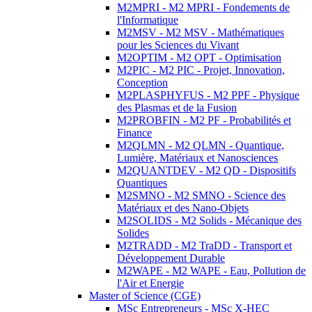
M2MPRI - M2 MPRI - Fondements de
l'Informatique
M2MSV - M2 MSV - Mathématiques
pour les Sciences du Vivant
M2OPTIM - M2 OPT - Optimisation
M2PIC - M2 PIC - Projet, Innovation,
Conception
M2PLASPHYFUS - M2 PPF - Physique
des Plasmas et de la Fusion
M2PROBFIN - M2 PF - Probabilités et
Finance
M2QLMN - M2 QLMN - Quantique,
Lumière, Matériaux et Nanosciences
M2QUANTDEV - M2 QD - Dispositifs
Quantiques
M2SMNO - M2 SMNO - Science des
Matériaux et des Nano-Objets
M2SOLIDS - M2 Solids - Mécanique des
Solides
M2TRADD - M2 TraDD - Transport et
Développement Durable
M2WAPE - M2 WAPE - Eau, Pollution de
l'Air et Energie
Master of Science (CGE)
MSc Entrepreneurs - MSc X-HEC