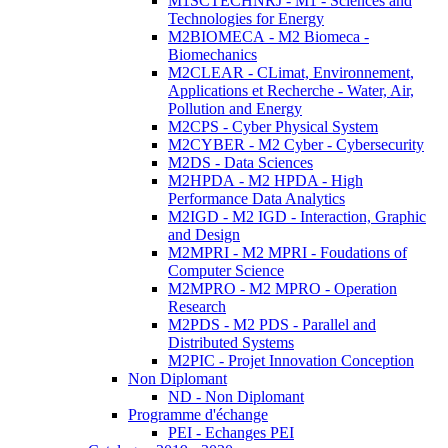
M1SCTECHNRJ - M1 - Sciences and
Technologies for Energy
M2BIOMECA - M2 Biomeca -
Biomechanics
M2CLEAR - CLimat, Environnement,
Applications et Recherche - Water, Air,
Pollution and Energy
M2CPS - Cyber Physical System
M2CYBER - M2 Cyber - Cybersecurity
M2DS - Data Sciences
M2HPDA - M2 HPDA - High
Performance Data Analytics
M2IGD - M2 IGD - Interaction, Graphic
and Design
M2MPRI - M2 MPRI - Foudations of
Computer Science
M2MPRO - M2 MPRO - Operation
Research
M2PDS - M2 PDS - Parallel and
Distributed Systems
M2PIC - Projet Innovation Conception
Non Diplomant
ND - Non Diplomant
Programme d'échange
PEI - Echanges PEI