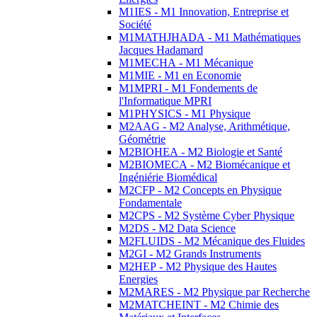
M1IES - M1 Innovation, Entreprise et
Société
M1MATHJHADA - M1 Mathématiques
Jacques Hadamard
M1MECHA - M1 Mécanique
M1MIE - M1 en Economie
M1MPRI - M1 Fondements de
l'Informatique MPRI
M1PHYSICS - M1 Physique
M2AAG - M2 Analyse, Arithmétique,
Géométrie
M2BIOHEA - M2 Biologie et Santé
M2BIOMECA - M2 Biomécanique et
Ingéniérie Biomédical
M2CFP - M2 Concepts en Physique
Fondamentale
M2CPS - M2 Système Cyber Physique
M2DS - M2 Data Science
M2FLUIDS - M2 Mécanique des Fluides
M2GI - M2 Grands Instruments
M2HEP - M2 Physique des Hautes
Energies
M2MARES - M2 Physique par Recherche
M2MATCHEINT - M2 Chimie des