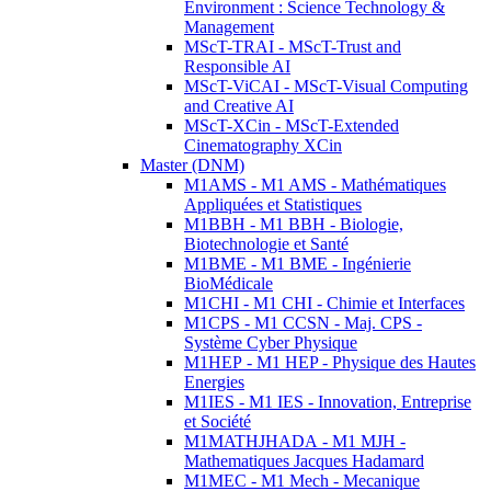
Environment : Science Technology &
Management
MScT-TRAI - MScT-Trust and
Responsible AI
MScT-ViCAI - MScT-Visual Computing
and Creative AI
MScT-XCin - MScT-Extended
Cinematography XCin
Master (DNM)
M1AMS - M1 AMS - Mathématiques
Appliquées et Statistiques
M1BBH - M1 BBH - Biologie,
Biotechnologie et Santé
M1BME - M1 BME - Ingénierie
BioMédicale
M1CHI - M1 CHI - Chimie et Interfaces
M1CPS - M1 CCSN - Maj. CPS -
Système Cyber Physique
M1HEP - M1 HEP - Physique des Hautes
Energies
M1IES - M1 IES - Innovation, Entreprise
et Société
M1MATHJHADA - M1 MJH -
Mathematiques Jacques Hadamard
M1MEC - M1 Mech - Mecanique