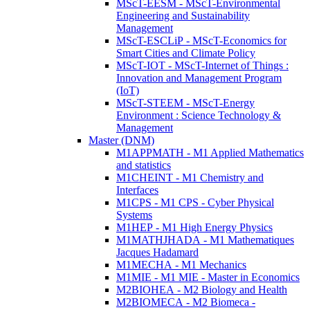
MScT-EESM - MScT-Environmental
Engineering and Sustainability
Management
MScT-ESCLiP - MScT-Economics for
Smart Cities and Climate Policy
MScT-IOT - MScT-Internet of Things :
Innovation and Management Program
(IoT)
MScT-STEEM - MScT-Energy
Environment : Science Technology &
Management
Master (DNM)
M1APPMATH - M1 Applied Mathematics
and statistics
M1CHEINT - M1 Chemistry and
Interfaces
M1CPS - M1 CPS - Cyber Physical
Systems
M1HEP - M1 High Energy Physics
M1MATHJHADA - M1 Mathematiques
Jacques Hadamard
M1MECHA - M1 Mechanics
M1MIE - M1 MIE - Master in Economics
M2BIOHEA - M2 Biology and Health
M2BIOMECA - M2 Biomeca -