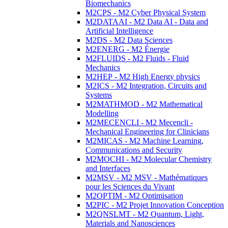
Biomechanics
M2CPS - M2 Cyber Physical System
M2DATAAI - M2 Data AI - Data and
Artificial Intelligence
M2DS - M2 Data Sciences
M2ENERG - M2 Énergie
M2FLUIDS - M2 Fluids - Fluid
Mechanics
M2HEP - M2 High Energy physics
M2ICS - M2 Integration, Circuits and
Systems
M2MATHMOD - M2 Mathematical
Modelling
M2MECENCLI - M2 Mecencli -
Mechanical Engineering for Clinicians
M2MICAS - M2 Machine Learning,
Communications and Security
M2MOCHI - M2 Molecular Chemistry
and Interfaces
M2MSV - M2 MSV - Mathématiques
pour les Sciences du Vivant
M2OPTIM - M2 Optimisation
M2PIC - M2 Projet Innovation Conception
M2QNSLMT - M2 Quantum, Light,
Materials and Nanosciences