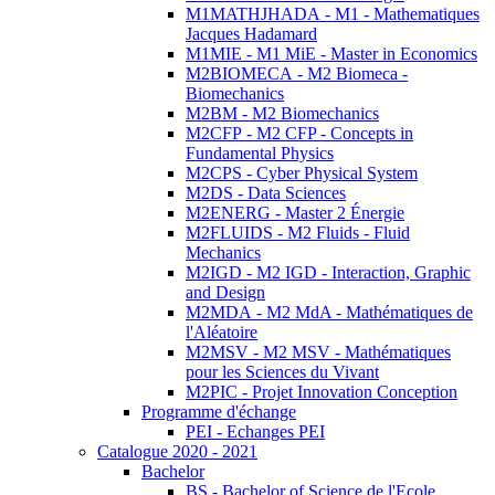
M1MATHJHADA - M1 - Mathematiques
Jacques Hadamard
M1MIE - M1 MiE - Master in Economics
M2BIOMECA - M2 Biomeca -
Biomechanics
M2BM - M2 Biomechanics
M2CFP - M2 CFP - Concepts in
Fundamental Physics
M2CPS - Cyber Physical System
M2DS - Data Sciences
M2ENERG - Master 2 Énergie
M2FLUIDS - M2 Fluids - Fluid
Mechanics
M2IGD - M2 IGD - Interaction, Graphic
and Design
M2MDA - M2 MdA - Mathématiques de
l'Aléatoire
M2MSV - M2 MSV - Mathématiques
pour les Sciences du Vivant
M2PIC - Projet Innovation Conception
Programme d'échange
PEI - Echanges PEI
Catalogue 2020 - 2021
Bachelor
BS - Bachelor of Science de l'Ecole