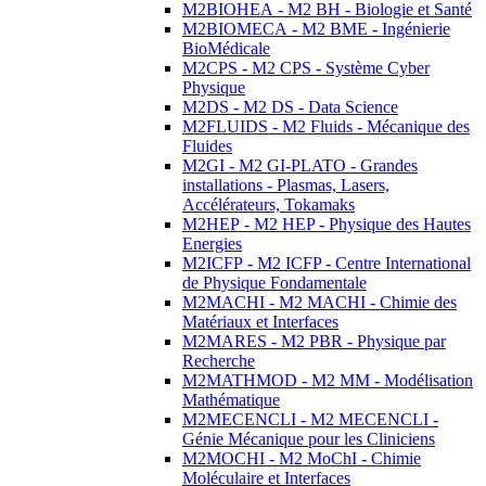
M2BIOHEA - M2 BH - Biologie et Santé
M2BIOMECA - M2 BME - Ingénierie
BioMédicale
M2CPS - M2 CPS - Système Cyber
Physique
M2DS - M2 DS - Data Science
M2FLUIDS - M2 Fluids - Mécanique des
Fluides
M2GI - M2 GI-PLATO - Grandes
installations - Plasmas, Lasers,
Accélérateurs, Tokamaks
M2HEP - M2 HEP - Physique des Hautes
Energies
M2ICFP - M2 ICFP - Centre International
de Physique Fondamentale
M2MACHI - M2 MACHI - Chimie des
Matériaux et Interfaces
M2MARES - M2 PBR - Physique par
Recherche
M2MATHMOD - M2 MM - Modélisation
Mathématique
M2MECENCLI - M2 MECENCLI -
Génie Mécanique pour les Cliniciens
M2MOCHI - M2 MoChI - Chimie
Moléculaire et Interfaces