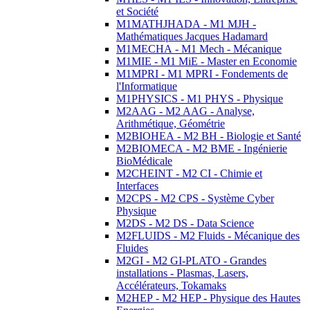
et Société
M1MATHJHADA - M1 MJH -
Mathématiques Jacques Hadamard
M1MECHA - M1 Mech - Mécanique
M1MIE - M1 MiE - Master en Economie
M1MPRI - M1 MPRI - Fondements de
l'Informatique
M1PHYSICS - M1 PHYS - Physique
M2AAG - M2 AAG - Analyse,
Arithmétique, Géométrie
M2BIOHEA - M2 BH - Biologie et Santé
M2BIOMECA - M2 BME - Ingénierie
BioMédicale
M2CHEINT - M2 CI - Chimie et
Interfaces
M2CPS - M2 CPS - Système Cyber
Physique
M2DS - M2 DS - Data Science
M2FLUIDS - M2 Fluids - Mécanique des
Fluides
M2GI - M2 GI-PLATO - Grandes
installations - Plasmas, Lasers,
Accélérateurs, Tokamaks
M2HEP - M2 HEP - Physique des Hautes