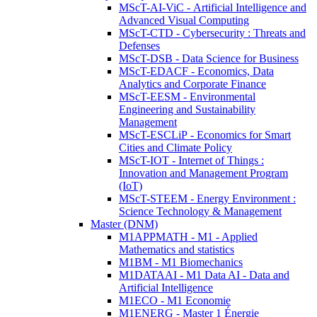
MScT-AI-ViC - Artificial Intelligence and
Advanced Visual Computing
MScT-CTD - Cybersecurity : Threats and
Defenses
MScT-DSB - Data Science for Business
MScT-EDACF - Economics, Data
Analytics and Corporate Finance
MScT-EESM - Environmental
Engineering and Sustainability
Management
MScT-ESCLiP - Economics for Smart
Cities and Climate Policy
MScT-IOT - Internet of Things :
Innovation and Management Program
(IoT)
MScT-STEEM - Energy Environment :
Science Technology & Management
Master (DNM)
M1APPMATH - M1 - Applied
Mathematics and statistics
M1BM - M1 Biomechanics
M1DATAAI - M1 Data AI - Data and
Artificial Intelligence
M1ECO - M1 Economie
M1ENERG - Master 1 Énergie