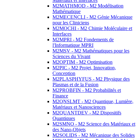
Matériaux et Interfaces
M2MATHMOD - M2 Modélisation
Mathématique
M2MECENCLI - M2 Génie Mécanique
pour les Cliniciens
M2MOCHI - M2 Chimie Moléculaire et
Interfaces
M2MPRI - M2 Fondements de
l'Informatique MPRI
M2MSV - M2 Mathématiques pour les
Sciences du Vivant
M2OPTIM - M2 Optimisation
M2PIC - M2 Projet, Innovation,
Conception
M2PLASPHYFUS - M2 Physique des
Plasmas et de la Fusion
M2PROBFIN - M2 Probabilités et
Finance
M2QNSLMT - M2 Quantique, Lumière,
Matériaux et Nanosciences
M2QUANTDEV - M2 Dispositifs
Quantiques
M2SMNO - M2 Science des Matériaux et
des Nano-Objets
M2SOLIDS - M2 Mécanique des Solides