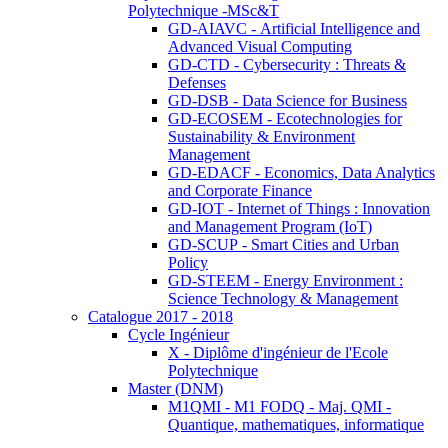
Polytechnique -MSc&T
GD-AIAVC - Artificial Intelligence and
Advanced Visual Computing
GD-CTD - Cybersecurity : Threats &
Defenses
GD-DSB - Data Science for Business
GD-ECOSEM - Ecotechnologies for
Sustainability & Environment
Management
GD-EDACF - Economics, Data Analytics
and Corporate Finance
GD-IOT - Internet of Things : Innovation
and Management Program (IoT)
GD-SCUP - Smart Cities and Urban
Policy
GD-STEEM - Energy Environment :
Science Technology & Management
Catalogue 2017 - 2018
Cycle Ingénieur
X - Diplôme d'ingénieur de l'Ecole
Polytechnique
Master (DNM)
M1QMI - M1 FODQ - Maj. QMI -
Quantique, mathematiques, informatique