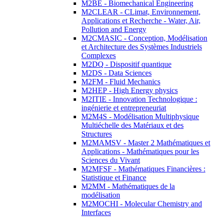
M2BE - Biomechanical Engineering
M2CLEAR - CLimat, Environnement,
Applications et Recherche - Water, Air,
Pollution and Energy
M2CMASIC - Conception, Modélisation
et Architecture des Systèmes Industriels
Complexes
M2DQ - Dispositif quantique
M2DS - Data Sciences
M2FM - Fluid Mechanics
M2HEP - High Energy physics
M2ITIE - Innovation Technologique :
ingénierie et entrepreneuriat
M2M4S - Modélisation Multiphysique
Multiéchelle des Matériaux et des
Structures
M2MAMSV - Master 2 Mathématiques et
Applications - Mathématiques pour les
Sciences du Vivant
M2MFSF - Mathématiques Financières :
Statistique et Finance
M2MM - Mathématiques de la
modélisation
M2MOCHI - Molecular Chemistry and
Interfaces