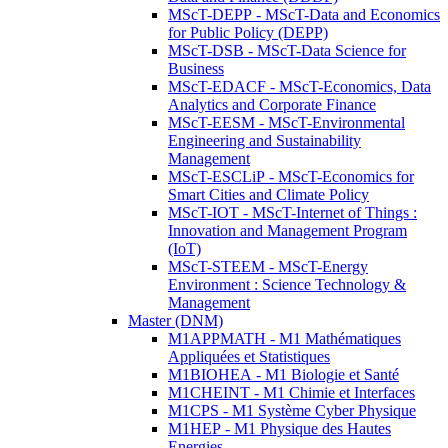
MScT-DEPP - MScT-Data and Economics
for Public Policy (DEPP)
MScT-DSB - MScT-Data Science for
Business
MScT-EDACF - MScT-Economics, Data
Analytics and Corporate Finance
MScT-EESM - MScT-Environmental
Engineering and Sustainability
Management
MScT-ESCLiP - MScT-Economics for
Smart Cities and Climate Policy
MScT-IOT - MScT-Internet of Things :
Innovation and Management Program
(IoT)
MScT-STEEM - MScT-Energy
Environment : Science Technology &
Management
Master (DNM)
M1APPMATH - M1 Mathématiques
Appliquées et Statistiques
M1BIOHEA - M1 Biologie et Santé
M1CHEINT - M1 Chimie et Interfaces
M1CPS - M1 Système Cyber Physique
M1HEP - M1 Physique des Hautes
Energies