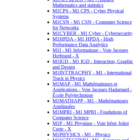
Mathematics and statistics
M1CPS - M1 CPS - Cyber Physical
Systems
M1CSN - M1 CSN - Computer Science
for Networks
M1CYBER - M1 Cyber - Cybersecurity
M1HPDA - M1 HPDA - High
Performance Data Analytics
M1I - M1 Informatique - Voie Jacques
Herbrand - X
M1IGD - M1 IGD - Interaction, Graphic
and Design
M1INTTRACPHY - M1 - International
Track in Physics
M1MAP - M1 Mathématiques et
Applications - Voie Jacques Hadamard -
École Polytechnique
M1MATHAPP - M1 - Mathématiques
Appliquées
M1MPRI - M1 MPRI - Foudations of
Computer Science
M1P - M1 Physique - Voie Irène Joliot
Curie - X
M1PHYSICS - M1 - Physics