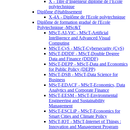
X - Titre d’Ingénieur diplômé de l’École
polytechnique
Diplôme d'établissement
X-4A - Diplôme de l'Ecole polytechnique
Diplôme de formation gradué de l'Ecole
Polytechnique -MSc&T
MScT-AI-ViC - MScT-Artificial
Intelligence and Advanced Visual
Computing
MScT-CyS - MScT-Cybersecurity (CyS)
MScT-DDDF - MScT-Double Degree
Data and Finance (DDDF)
MScT-DEPP - MScT-Data and Economics
for Public Policy (DEPP)
MScT-DSB - MScT-Data Science for
Business
MScT-EDACF - MScT-Economics, Data
Analytics and Corporate Finance
MScT-EESM - MScT-Environmental
Engineering and Sustainability
Management
MScT-ESCLiP - MScT-Economics for
Smart Cities and Climate Policy
MScT-IOT - MScT-Internet of Things :
Innovation and Management Program