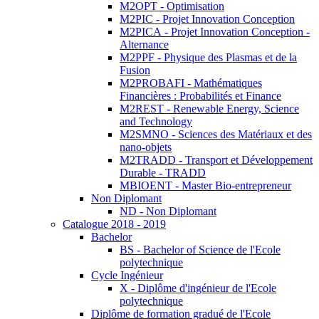
M2OPT - Optimisation
M2PIC - Projet Innovation Conception
M2PICA - Projet Innovation Conception -
Alternance
M2PPF - Physique des Plasmas et de la
Fusion
M2PROBAFI - Mathématiques
Financières : Probabilités et Finance
M2REST - Renewable Energy, Science
and Technology
M2SMNO - Sciences des Matériaux et des
nano-objets
M2TRADD - Transport et Développement
Durable - TRADD
MBIOENT - Master Bio-entrepreneur
Non Diplomant
ND - Non Diplomant
Catalogue 2018 - 2019
Bachelor
BS - Bachelor of Science de l'Ecole
polytechnique
Cycle Ingénieur
X - Diplôme d'ingénieur de l'Ecole
polytechnique
Diplôme de formation gradué de l'Ecole