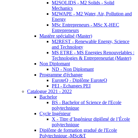
M2SOLIDS - M2 Solids - Solid
Mechanics
M2WAPE - M2 Water, Air, Pollution and
Energy
MSc Entrepreneurs - MSc X-HEC
Entrepreneurs
Mastère spécialisé (Master)
M2REST - Renewable Energy, Science
and Technology
MS ETRE - MS Energies Renouvelables :
Technologies & Entrepreneuriat (Master)
Non Diplomant
ND - Non Diplomant
Programme d'échange
EuroteQ - Diplôme EuroteQ
PEI - Echanges PEI
Catalogue 2021 - 2022
Bachelor
BS - Bachelor of Science de l'Ecole
polytechnique
Cycle Ingénieur
X - Titre d’Ingénieur diplômé de l’École
polytechnique
Diplôme de formation gradué de l'Ecole
Polytechnique -MSc&T