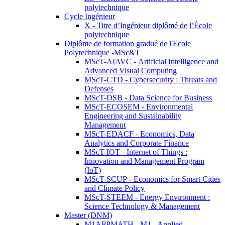
polytechnique
Cycle Ingénieur
X - Titre d’Ingénieur diplômé de l’École
polytechnique
Diplôme de formation gradué de l'Ecole
Polytechnique -MSc&T
MScT-AIAVC - Artificial Intelligence and
Advanced Visual Computing
MScT-CTD - Cybersecurity : Threats and
Defenses
MScT-DSB - Data Science for Business
MScT-ECOSEM - Environmental
Engineering and Sustainability
Management
MScT-EDACF - Economics, Data
Analytics and Corporate Finance
MScT-IOT - Internet of Things :
Innovation and Management Program
(IoT)
MScT-SCUP - Economics for Smart Cities
and Climate Policy
MScT-STEEM - Energy Environment :
Science Technology & Management
Master (DNM)
M1APPMATH - M1 - Applied