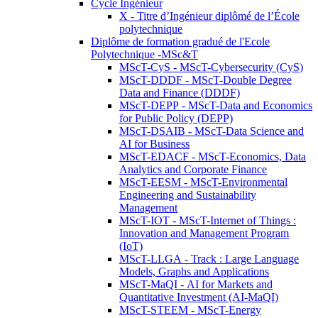
Cycle Ingénieur
X - Titre d’Ingénieur diplômé de l’École
polytechnique
Diplôme de formation gradué de l'Ecole
Polytechnique -MSc&T
MScT-CyS - MScT-Cybersecurity (CyS)
MScT-DDDF - MScT-Double Degree
Data and Finance (DDDF)
MScT-DEPP - MScT-Data and Economics
for Public Policy (DEPP)
MScT-DSAIB - MScT-Data Science and
AI for Business
MScT-EDACF - MScT-Economics, Data
Analytics and Corporate Finance
MScT-EESM - MScT-Environmental
Engineering and Sustainability
Management
MScT-IOT - MScT-Internet of Things :
Innovation and Management Program
(IoT)
MScT-LLGA - Track : Large Language
Models, Graphs and Applications
MScT-MaQI - AI for Markets and
Quantitative Investment (AI-MaQI)
MScT-STEEM - MScT-Energy