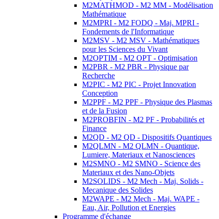
M2MATHMOD - M2 MM - Modélisation
Mathématique
M2MPRI - M2 FODQ - Maj. MPRI -
Fondements de l'Informatique
M2MSV - M2 MSV - Mathématiques
pour les Sciences du Vivant
M2OPTIM - M2 OPT - Optimisation
M2PBR - M2 PBR - Physique par
Recherche
M2PIC - M2 PIC - Projet Innovation
Conception
M2PPF - M2 PPF - Physique des Plasmas
et de la Fusion
M2PROBFIN - M2 PF - Probabilités et
Finance
M2QD - M2 QD - Dispositifs Quantiques
M2QLMN - M2 QLMN - Quantique,
Lumiere, Materiaux et Nanosciences
M2SMNO - M2 SMNO - Science des
Materiaux et des Nano-Objets
M2SOLIDS - M2 Mech - Maj. Solids -
Mecanique des Solides
M2WAPE - M2 Mech - Maj. WAPE -
Eau, Air, Pollution et Energies
Programme d'échange