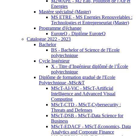
M2WAPE - M2 Eau, Pollution de l'Air et
Energies
Mastère spécialisé (Master)
MS ETRE - MS Energies Renouvelables :
Technologies et Entrepreneuriat (Master)
Programme d'échange
EuroteQ - Diplôme EuroteQ
Catalogue 2022 - 2023
Bachelor
BS - Bachelor of Science de l'Ecole
polytechnique
Cycle Ingénieur
X - Titre d’Ingénieur diplômé de l’École
polytechnique
Diplôme de formation gradué de l'Ecole
Polytechnique -MSc&T
MScT-AI-ViC - MScT-Artificial
Intelligence and Advanced Visual
Computing
MScT-CTD - MScT-Cybersecurity :
Threats and Defenses
MScT-DSB - MScT-Data Science for
Business
MScT-EDACF - MScT-Economics, Data
Analytics and Corporate Finance