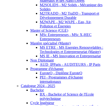
Matériaux et des Nano-Objets
M2SOLIDS - M2 Solids - Mécanique des
Solides
M2TRADD - M2 TraDD - Transport et
Développement Durable
M2WAPE - M2 WAPE - Eau, Air,
Pollution et Énergies
Master of Science (CGE)
MSc Entrepreneurs - MSc X-HEC
Entrepreneurs
Mastère spécialisé (Master)
MS ETRE - MS Energies Renouvelables :
Technologies et Entrepreneuriat (Master)
MS IE - MS Innovation et Entreprenariat
Non Diplomant
AUD_IPParis - AUDITEURS - IP Paris
Programme d'échange
EuroteQ - Diplôme EuroteQ
PEI - Programmes d'échange
internationaux
Catalogue 2024 - 2025
Bachelor
BX - Bachelor of Science de l'Ecole
polytechnique
Cycle Ingénieur