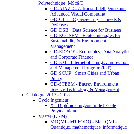
Polytechnique -MSc&T
GD-AIAVC - Artificial Intelligence and
Advanced Visual Computing
GD-CTD - Cybersecurity : Threats &
Defenses
GD-DSB - Data Science for Business
GD-ECOSEM - Ecotechnologies for
Sustainability & Environment
Management
GD-EDACF - Economics, Data Analytics
and Corporate Finance
GD-IOT - Internet of Things : Innovation
and Management Program (IoT)
GD-SCUP - Smart Cities and Urban
Policy
GD-STEEM - Energy Environment :
Science Technology & Management
Catalogue 2017 - 2018
Cycle Ingénieur
X - Diplôme d'ingénieur de l'Ecole
Polytechnique
Master (DNM)
M1QMI - M1 FODQ - Maj. QMI -
Quantique, mathematiques, informatique