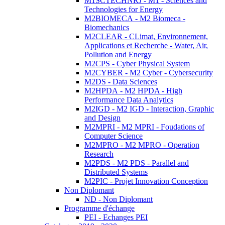
M1SCTECHNRJ - M1 - Sciences and
Technologies for Energy
M2BIOMECA - M2 Biomeca -
Biomechanics
M2CLEAR - CLimat, Environnement,
Applications et Recherche - Water, Air,
Pollution and Energy
M2CPS - Cyber Physical System
M2CYBER - M2 Cyber - Cybersecurity
M2DS - Data Sciences
M2HPDA - M2 HPDA - High
Performance Data Analytics
M2IGD - M2 IGD - Interaction, Graphic
and Design
M2MPRI - M2 MPRI - Foudations of
Computer Science
M2MPRO - M2 MPRO - Operation
Research
M2PDS - M2 PDS - Parallel and
Distributed Systems
M2PIC - Projet Innovation Conception
Non Diplomant
ND - Non Diplomant
Programme d'échange
PEI - Echanges PEI