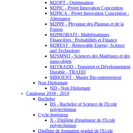
M2OPT - Optimisation
M2PIC - Projet Innovation Conception
M2PICA - Projet Innovation Conception -
Alternance
M2PPF - Physique des Plasmas et de la
Fusion
M2PROBAFI - Mathématiques
Financières : Probabilités et Finance
M2REST - Renewable Energy, Science
and Technology
M2SMNO - Sciences des Matériaux et des
nano-objets
M2TRADD - Transport et Développement
Durable - TRADD
MBIOENT - Master Bio-entrepreneur
Non Diplomant
ND - Non Diplomant
Catalogue 2018 - 2019
Bachelor
BS - Bachelor of Science de l'Ecole
polytechnique
Cycle Ingénieur
X - Diplôme d'ingénieur de l'Ecole
polytechnique
Diplôme de formation gradué de l'Ecole