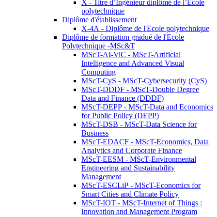
X - Titre d’Ingénieur diplômé de l’École
polytechnique
Diplôme d'établissement
X-4A - Diplôme de l'Ecole polytechnique
Diplôme de formation gradué de l'Ecole
Polytechnique -MSc&T
MScT-AI-ViC - MScT-Artificial
Intelligence and Advanced Visual
Computing
MScT-CyS - MScT-Cybersecurity (CyS)
MScT-DDDF - MScT-Double Degree
Data and Finance (DDDF)
MScT-DEPP - MScT-Data and Economics
for Public Policy (DEPP)
MScT-DSB - MScT-Data Science for
Business
MScT-EDACF - MScT-Economics, Data
Analytics and Corporate Finance
MScT-EESM - MScT-Environmental
Engineering and Sustainability
Management
MScT-ESCLiP - MScT-Economics for
Smart Cities and Climate Policy
MScT-IOT - MScT-Internet of Things :
Innovation and Management Program