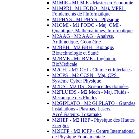
M1MIE - M1 MiE - Master en Economie
M1MPRI - M1 FODQ - Maj. MPRI -
Fondements de l'Informatique
M1PHYS - M1 PHYS - Physique
M1QMI - M1 FODQ - Maj. QMI -
Quantique, Mathematiques, Informatique
M2AAG - M2 AAG - Analyse,
Arithmétique, Géométrie
M2BBH - M2 BBH - Biologie,
Biotechnologie et Santé
M2BME - M2 BME - Ingénierie
BioMédicale
M2CHI - M2 CHI - Chimie et Interfaces
M2CPS - M2 CCSN - Maj. CPS -
Système Cyber Physique
M2DS - M2 DS - Science des données
M2FLUIDS - M2 Mech - Maj. Fluids -
Mecanique des Fluides
M2GIPLATO - M2 GI-PLATO - Grandes
installations - Plasmas, Lasers,
Accélérateurs, Tokamaks
M2HEP - M2 HEP - Physique des Hautes
Energies
M2ICFP - M2 ICFP - Centre International
de Physique Fondamentale