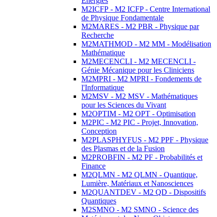
Energies
M2ICFP - M2 ICFP - Centre International
de Physique Fondamentale
M2MARES - M2 PBR - Physique par
Recherche
M2MATHMOD - M2 MM - Modélisation
Mathématique
M2MECENCLI - M2 MECENCLI -
Génie Mécanique pour les Cliniciens
M2MPRI - M2 MPRI - Fondements de
l'Informatique
M2MSV - M2 MSV - Mathématiques
pour les Sciences du Vivant
M2OPTIM - M2 OPT - Optimisation
M2PIC - M2 PIC - Projet, Innovation,
Conception
M2PLASPHYFUS - M2 PPF - Physique
des Plasmas et de la Fusion
M2PROBFIN - M2 PF - Probabilités et
Finance
M2QLMN - M2 QLMN - Quantique,
Lumière, Matériaux et Nanosciences
M2QUANTDEV - M2 QD - Dispositifs
Quantiques
M2SMNO - M2 SMNO - Science des