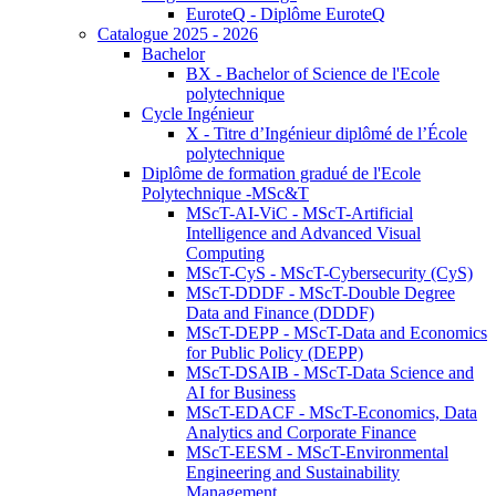
EuroteQ - Diplôme EuroteQ
Catalogue 2025 - 2026
Bachelor
BX - Bachelor of Science de l'Ecole
polytechnique
Cycle Ingénieur
X - Titre d’Ingénieur diplômé de l’École
polytechnique
Diplôme de formation gradué de l'Ecole
Polytechnique -MSc&T
MScT-AI-ViC - MScT-Artificial
Intelligence and Advanced Visual
Computing
MScT-CyS - MScT-Cybersecurity (CyS)
MScT-DDDF - MScT-Double Degree
Data and Finance (DDDF)
MScT-DEPP - MScT-Data and Economics
for Public Policy (DEPP)
MScT-DSAIB - MScT-Data Science and
AI for Business
MScT-EDACF - MScT-Economics, Data
Analytics and Corporate Finance
MScT-EESM - MScT-Environmental
Engineering and Sustainability
Management