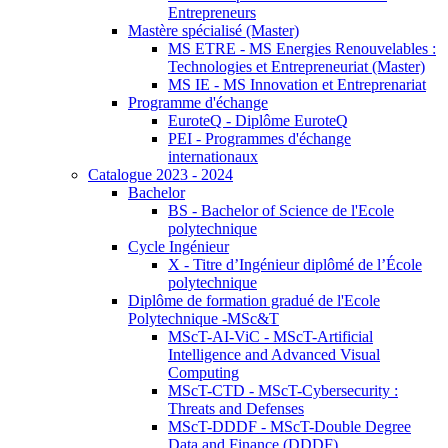
Entrepreneurs
Mastère spécialisé (Master)
MS ETRE - MS Energies Renouvelables :
Technologies et Entrepreneuriat (Master)
MS IE - MS Innovation et Entreprenariat
Programme d'échange
EuroteQ - Diplôme EuroteQ
PEI - Programmes d'échange
internationaux
Catalogue 2023 - 2024
Bachelor
BS - Bachelor of Science de l'Ecole
polytechnique
Cycle Ingénieur
X - Titre d’Ingénieur diplômé de l’École
polytechnique
Diplôme de formation gradué de l'Ecole
Polytechnique -MSc&T
MScT-AI-ViC - MScT-Artificial
Intelligence and Advanced Visual
Computing
MScT-CTD - MScT-Cybersecurity :
Threats and Defenses
MScT-DDDF - MScT-Double Degree
Data and Finance (DDDF)