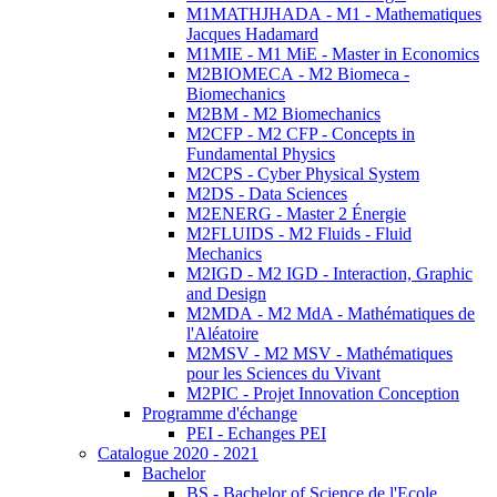
M1MATHJHADA - M1 - Mathematiques
Jacques Hadamard
M1MIE - M1 MiE - Master in Economics
M2BIOMECA - M2 Biomeca -
Biomechanics
M2BM - M2 Biomechanics
M2CFP - M2 CFP - Concepts in
Fundamental Physics
M2CPS - Cyber Physical System
M2DS - Data Sciences
M2ENERG - Master 2 Énergie
M2FLUIDS - M2 Fluids - Fluid
Mechanics
M2IGD - M2 IGD - Interaction, Graphic
and Design
M2MDA - M2 MdA - Mathématiques de
l'Aléatoire
M2MSV - M2 MSV - Mathématiques
pour les Sciences du Vivant
M2PIC - Projet Innovation Conception
Programme d'échange
PEI - Echanges PEI
Catalogue 2020 - 2021
Bachelor
BS - Bachelor of Science de l'Ecole