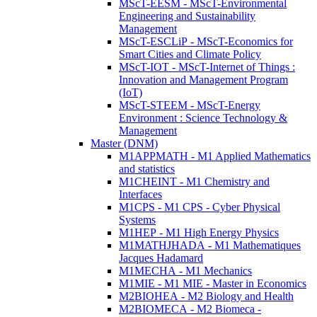
MScT-EESM - MScT-Environmental
Engineering and Sustainability
Management
MScT-ESCLiP - MScT-Economics for
Smart Cities and Climate Policy
MScT-IOT - MScT-Internet of Things :
Innovation and Management Program
(IoT)
MScT-STEEM - MScT-Energy
Environment : Science Technology &
Management
Master (DNM)
M1APPMATH - M1 Applied Mathematics
and statistics
M1CHEINT - M1 Chemistry and
Interfaces
M1CPS - M1 CPS - Cyber Physical
Systems
M1HEP - M1 High Energy Physics
M1MATHJHADA - M1 Mathematiques
Jacques Hadamard
M1MECHA - M1 Mechanics
M1MIE - M1 MIE - Master in Economics
M2BIOHEA - M2 Biology and Health
M2BIOMECA - M2 Biomeca -