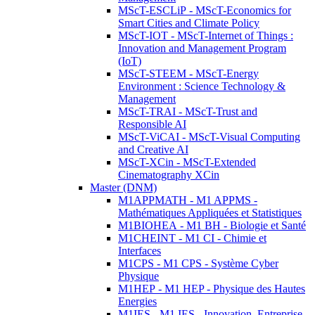
MScT-ESCLiP - MScT-Economics for
Smart Cities and Climate Policy
MScT-IOT - MScT-Internet of Things :
Innovation and Management Program
(IoT)
MScT-STEEM - MScT-Energy
Environment : Science Technology &
Management
MScT-TRAI - MScT-Trust and
Responsible AI
MScT-ViCAI - MScT-Visual Computing
and Creative AI
MScT-XCin - MScT-Extended
Cinematography XCin
Master (DNM)
M1APPMATH - M1 APPMS -
Mathématiques Appliquées et Statistiques
M1BIOHEA - M1 BH - Biologie et Santé
M1CHEINT - M1 CI - Chimie et
Interfaces
M1CPS - M1 CPS - Système Cyber
Physique
M1HEP - M1 HEP - Physique des Hautes
Energies
M1IES - M1 IES - Innovation, Entreprise