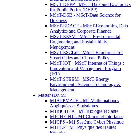
MScT-DEPP - MScT-Data and Economics
for Public Policy (DEPP)
MScT-DSB - MScT-Data Science for
Business
MScT-EDACF - MScT-Economics, Data
Analytics and Corporate Finance
MScT-EESM - MScT-Environmental
Engineering and Sustainability
Management
MScT-ESCLiP - MScT-Economics for
Smart Cities and Climate Policy
MScT-IOT - MScT-Internet of Things :
Innovation and Management Program
(IoT)
MScT-STEEM - MScT-Energy
Environment : Science Technology &
Management
Master (DNM)
M1APPMATH - M1 Mathématiques
Appliquées et Statistiques
M1BIOHEA - M1 Biologie et Santé
M1CHEINT - M1 Chimie et Interfaces
M1CPS - M1 Système Cyber Physique
M1HEP - M1 Physique des Hautes
Energies