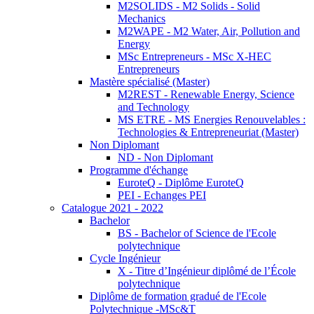
M2SOLIDS - M2 Solids - Solid
Mechanics
M2WAPE - M2 Water, Air, Pollution and
Energy
MSc Entrepreneurs - MSc X-HEC
Entrepreneurs
Mastère spécialisé (Master)
M2REST - Renewable Energy, Science
and Technology
MS ETRE - MS Energies Renouvelables :
Technologies & Entrepreneuriat (Master)
Non Diplomant
ND - Non Diplomant
Programme d'échange
EuroteQ - Diplôme EuroteQ
PEI - Echanges PEI
Catalogue 2021 - 2022
Bachelor
BS - Bachelor of Science de l'Ecole
polytechnique
Cycle Ingénieur
X - Titre d’Ingénieur diplômé de l’École
polytechnique
Diplôme de formation gradué de l'Ecole
Polytechnique -MSc&T