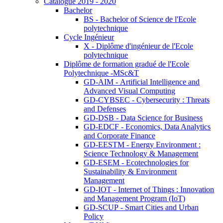
Catalogue 2019 - 2020
Bachelor
BS - Bachelor of Science de l'Ecole
polytechnique
Cycle Ingénieur
X - Diplôme d'ingénieur de l'Ecole
polytechnique
Diplôme de formation gradué de l'Ecole
Polytechnique -MSc&T
GD-AIM - Artificial Intelligence and
Advanced Visual Computing
GD-CYBSEC - Cybersecurity : Threats
and Defenses
GD-DSB - Data Science for Business
GD-EDCF - Economics, Data Analytics
and Corporate Finance
GD-EESTM - Energy Environment :
Science Technology & Management
GD-ESEM - Ecotechnologies for
Sustainability & Environment
Management
GD-IOT - Internet of Things : Innovation
and Management Program (IoT)
GD-SCUP - Smart Cities and Urban
Policy