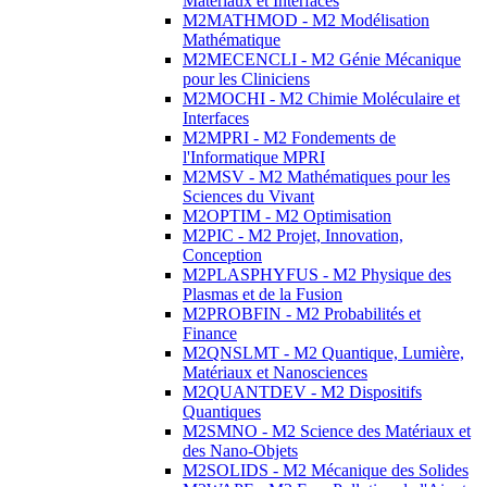
Matériaux et Interfaces
M2MATHMOD - M2 Modélisation
Mathématique
M2MECENCLI - M2 Génie Mécanique
pour les Cliniciens
M2MOCHI - M2 Chimie Moléculaire et
Interfaces
M2MPRI - M2 Fondements de
l'Informatique MPRI
M2MSV - M2 Mathématiques pour les
Sciences du Vivant
M2OPTIM - M2 Optimisation
M2PIC - M2 Projet, Innovation,
Conception
M2PLASPHYFUS - M2 Physique des
Plasmas et de la Fusion
M2PROBFIN - M2 Probabilités et
Finance
M2QNSLMT - M2 Quantique, Lumière,
Matériaux et Nanosciences
M2QUANTDEV - M2 Dispositifs
Quantiques
M2SMNO - M2 Science des Matériaux et
des Nano-Objets
M2SOLIDS - M2 Mécanique des Solides