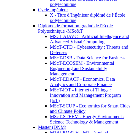
polytechnique
Cycle Ingénieur
X - Titre d’Ingénieur diplômé de l’École
polytechnique
Diplôme de formation gradué de l'Ecole
Polytechnique -MSc&T
MScT-AIAVC - Artificial Intelligence and
Advanced Visual Computing
MScT-CTD - Cybersecurity : Threats and
Defenses
MScT-DSB - Data Science for Business
MScT-ECOSEM - Environmental
Engineering and Sustainability
Management
MScT-EDACF - Economics, Data
Analytics and Corporate Finance
MScT-IOT - Internet of Things :
Innovation and Management Program
(IoT)
MScT-SCUP - Economics for Smart Cities
and Climate Policy
MScT-STEEM - Energy Environment :
Science Technology & Management
Master (DNM)
M1APPMATH - M1 - Applied