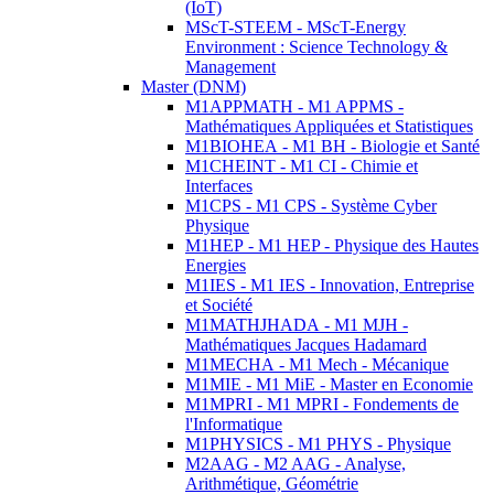
(IoT)
MScT-STEEM - MScT-Energy
Environment : Science Technology &
Management
Master (DNM)
M1APPMATH - M1 APPMS -
Mathématiques Appliquées et Statistiques
M1BIOHEA - M1 BH - Biologie et Santé
M1CHEINT - M1 CI - Chimie et
Interfaces
M1CPS - M1 CPS - Système Cyber
Physique
M1HEP - M1 HEP - Physique des Hautes
Energies
M1IES - M1 IES - Innovation, Entreprise
et Société
M1MATHJHADA - M1 MJH -
Mathématiques Jacques Hadamard
M1MECHA - M1 Mech - Mécanique
M1MIE - M1 MiE - Master en Economie
M1MPRI - M1 MPRI - Fondements de
l'Informatique
M1PHYSICS - M1 PHYS - Physique
M2AAG - M2 AAG - Analyse,
Arithmétique, Géométrie