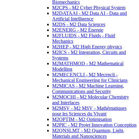
Biomechanics
M2CPS - M2 Cyber Physical System
M2DATAAI - M2 Data AI - Data and
Artificial Intelligence
M2DS - M2 Data Sciences
M2ENERG - M2 Énergie
M2FLUIDS - M2 Fluids - Fluid
Mechanics
M2HEP - M2 High Energy physics
M2ICS - M2 Integration, Circuits and
Systems
M2MATHMOD - M2 Mathematical
Modelling
M2MECENCLI - M2 Mecencli -
Mechanical Engineering for Clinicians
M2MICAS - M2 Machine Learning,
Communications and Security
M2MOCHI - M2 Molecular Chemistry
and Interfaces
M2MSV - M2 MSV - Mathématiques
pour les Sciences du Vivant
M2OPTIM - M2 Optimisation
M2PIC - M2 Projet Innovation Conception
M2QNSLMT - M2 Quantum, Light,
Materials and Nanosciences