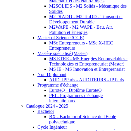
Matériaux et des Nano-Objets
M2SOLIDS - M2 Solids - Mécanique des
Solides
M2TRADD - M2 TraDD - Transport et
Développement Durable
M2WAPE - M2 WAPE - Eau, Air,
Pollution et Énergies
Master of Science (CGE)
MSc Entrepreneurs - MSc X-HEC
Entrepreneurs
Mastère spécialisé (Master)
MS ETRE - MS Energies Renouvelables :
Technologies et Entrepreneuriat (Master)
MS IE - MS Innovation et Entreprenariat
Non Diplomant
AUD_IPParis - AUDITEURS - IP Paris
Programme d'échange
EuroteQ - Diplôme EuroteQ
PEI - Programmes d'échange
internationaux
Catalogue 2024 - 2025
Bachelor
BX - Bachelor of Science de l'Ecole
polytechnique
Cycle Ingénieur