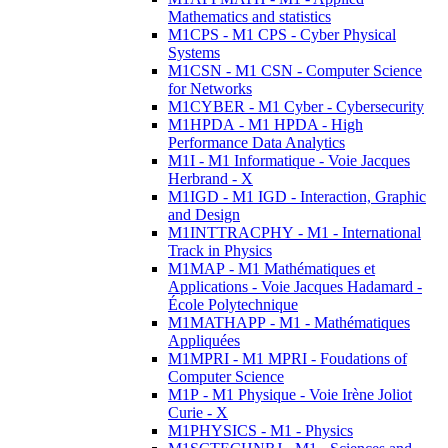
Mathematics and statistics
M1CPS - M1 CPS - Cyber Physical
Systems
M1CSN - M1 CSN - Computer Science
for Networks
M1CYBER - M1 Cyber - Cybersecurity
M1HPDA - M1 HPDA - High
Performance Data Analytics
M1I - M1 Informatique - Voie Jacques
Herbrand - X
M1IGD - M1 IGD - Interaction, Graphic
and Design
M1INTTRACPHY - M1 - International
Track in Physics
M1MAP - M1 Mathématiques et
Applications - Voie Jacques Hadamard -
École Polytechnique
M1MATHAPP - M1 - Mathématiques
Appliquées
M1MPRI - M1 MPRI - Foudations of
Computer Science
M1P - M1 Physique - Voie Irène Joliot
Curie - X
M1PHYSICS - M1 - Physics