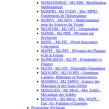
M2MATHMOD - M2 MM - Modélisation
Mathématique
M2MPRI - M2 FODQ - Maj. MPRI -
Fondements de l'Informatique
M2MSV - M2 MSV - Mathématiques
pour les Sciences du Vivant
M2OPTIM - M2 OPT - Optimisation
M2PBR - M2 PBR - Physique par
Recherche
M2PIC - M2 PIC - Projet Innovation
Conception
M2PPF - M2 PPF - Physique des Plasmas
et de la Fusion
M2PROBFIN - M2 PF - Probabilités et
Finance
M2QD - M2 QD - Dispositifs Quantiques
M2QLMN - M2 QLMN - Quantique,
Lumiere, Materiaux et Nanosciences
M2SMNO - M2 SMNO - Science des
Materiaux et des Nano-Objets
M2SOLIDS - M2 Mech - Maj. Solids -
Mecanique des Solides
M2WAPE - M2 Mech - Maj. WAPE -
Eau, Air, Pollution et Energies
Programme d'échange