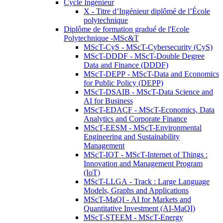
Cycle Ingénieur
X - Titre d’Ingénieur diplômé de l’École
polytechnique
Diplôme de formation gradué de l'Ecole
Polytechnique -MSc&T
MScT-CyS - MScT-Cybersecurity (CyS)
MScT-DDDF - MScT-Double Degree
Data and Finance (DDDF)
MScT-DEPP - MScT-Data and Economics
for Public Policy (DEPP)
MScT-DSAIB - MScT-Data Science and
AI for Business
MScT-EDACF - MScT-Economics, Data
Analytics and Corporate Finance
MScT-EESM - MScT-Environmental
Engineering and Sustainability
Management
MScT-IOT - MScT-Internet of Things :
Innovation and Management Program
(IoT)
MScT-LLGA - Track : Large Language
Models, Graphs and Applications
MScT-MaQI - AI for Markets and
Quantitative Investment (AI-MaQI)
MScT-STEEM - MScT-Energy