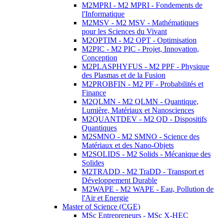
M2MPRI - M2 MPRI - Fondements de
l'Informatique
M2MSV - M2 MSV - Mathématiques
pour les Sciences du Vivant
M2OPTIM - M2 OPT - Optimisation
M2PIC - M2 PIC - Projet, Innovation,
Conception
M2PLASPHYFUS - M2 PPF - Physique
des Plasmas et de la Fusion
M2PROBFIN - M2 PF - Probabilités et
Finance
M2QLMN - M2 QLMN - Quantique,
Lumière, Matériaux et Nanosciences
M2QUANTDEV - M2 QD - Dispositifs
Quantiques
M2SMNO - M2 SMNO - Science des
Matériaux et des Nano-Objets
M2SOLIDS - M2 Solids - Mécanique des
Solides
M2TRADD - M2 TraDD - Transport et
Développement Durable
M2WAPE - M2 WAPE - Eau, Pollution de
l'Air et Energie
Master of Science (CGE)
MSc Entrepreneurs - MSc X-HEC