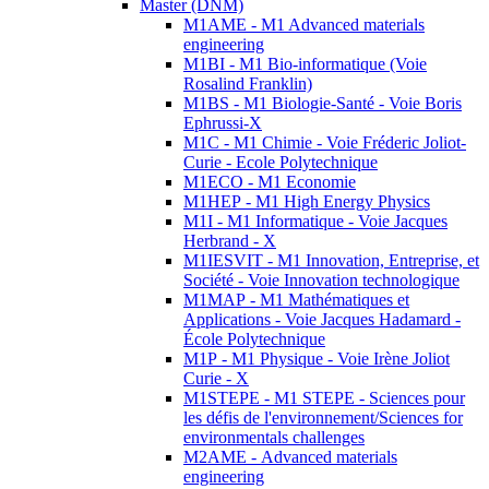
Master (DNM)
M1AME - M1 Advanced materials
engineering
M1BI - M1 Bio-informatique (Voie
Rosalind Franklin)
M1BS - M1 Biologie-Santé - Voie Boris
Ephrussi-X
M1C - M1 Chimie - Voie Fréderic Joliot-
Curie - Ecole Polytechnique
M1ECO - M1 Economie
M1HEP - M1 High Energy Physics
M1I - M1 Informatique - Voie Jacques
Herbrand - X
M1IESVIT - M1 Innovation, Entreprise, et
Société - Voie Innovation technologique
M1MAP - M1 Mathématiques et
Applications - Voie Jacques Hadamard -
École Polytechnique
M1P - M1 Physique - Voie Irène Joliot
Curie - X
M1STEPE - M1 STEPE - Sciences pour
les défis de l'environnement/Sciences for
environmentals challenges
M2AME - Advanced materials
engineering