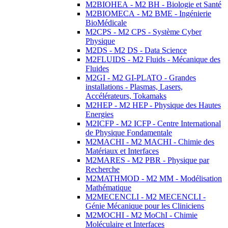
M2BIOHEA - M2 BH - Biologie et Santé
M2BIOMECA - M2 BME - Ingénierie
BioMédicale
M2CPS - M2 CPS - Système Cyber
Physique
M2DS - M2 DS - Data Science
M2FLUIDS - M2 Fluids - Mécanique des
Fluides
M2GI - M2 GI-PLATO - Grandes
installations - Plasmas, Lasers,
Accélérateurs, Tokamaks
M2HEP - M2 HEP - Physique des Hautes
Energies
M2ICFP - M2 ICFP - Centre International
de Physique Fondamentale
M2MACHI - M2 MACHI - Chimie des
Matériaux et Interfaces
M2MARES - M2 PBR - Physique par
Recherche
M2MATHMOD - M2 MM - Modélisation
Mathématique
M2MECENCLI - M2 MECENCLI -
Génie Mécanique pour les Cliniciens
M2MOCHI - M2 MoChI - Chimie
Moléculaire et Interfaces