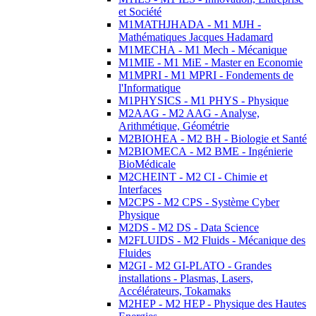
et Société
M1MATHJHADA - M1 MJH -
Mathématiques Jacques Hadamard
M1MECHA - M1 Mech - Mécanique
M1MIE - M1 MiE - Master en Economie
M1MPRI - M1 MPRI - Fondements de
l'Informatique
M1PHYSICS - M1 PHYS - Physique
M2AAG - M2 AAG - Analyse,
Arithmétique, Géométrie
M2BIOHEA - M2 BH - Biologie et Santé
M2BIOMECA - M2 BME - Ingénierie
BioMédicale
M2CHEINT - M2 CI - Chimie et
Interfaces
M2CPS - M2 CPS - Système Cyber
Physique
M2DS - M2 DS - Data Science
M2FLUIDS - M2 Fluids - Mécanique des
Fluides
M2GI - M2 GI-PLATO - Grandes
installations - Plasmas, Lasers,
Accélérateurs, Tokamaks
M2HEP - M2 HEP - Physique des Hautes