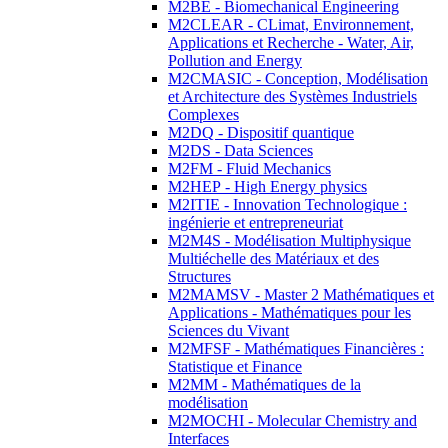
M2BE - Biomechanical Engineering
M2CLEAR - CLimat, Environnement,
Applications et Recherche - Water, Air,
Pollution and Energy
M2CMASIC - Conception, Modélisation
et Architecture des Systèmes Industriels
Complexes
M2DQ - Dispositif quantique
M2DS - Data Sciences
M2FM - Fluid Mechanics
M2HEP - High Energy physics
M2ITIE - Innovation Technologique :
ingénierie et entrepreneuriat
M2M4S - Modélisation Multiphysique
Multiéchelle des Matériaux et des
Structures
M2MAMSV - Master 2 Mathématiques et
Applications - Mathématiques pour les
Sciences du Vivant
M2MFSF - Mathématiques Financières :
Statistique et Finance
M2MM - Mathématiques de la
modélisation
M2MOCHI - Molecular Chemistry and
Interfaces