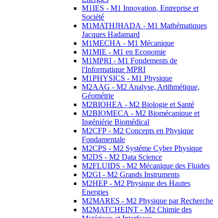
M1IES - M1 Innovation, Entreprise et
Société
M1MATHJHADA - M1 Mathématiques
Jacques Hadamard
M1MECHA - M1 Mécanique
M1MIE - M1 en Economie
M1MPRI - M1 Fondements de
l'Informatique MPRI
M1PHYSICS - M1 Physique
M2AAG - M2 Analyse, Arithmétique,
Géométrie
M2BIOHEA - M2 Biologie et Santé
M2BIOMECA - M2 Biomécanique et
Ingéniérie Biomédical
M2CFP - M2 Concepts en Physique
Fondamentale
M2CPS - M2 Système Cyber Physique
M2DS - M2 Data Science
M2FLUIDS - M2 Mécanique des Fluides
M2GI - M2 Grands Instruments
M2HEP - M2 Physique des Hautes
Energies
M2MARES - M2 Physique par Recherche
M2MATCHEINT - M2 Chimie des