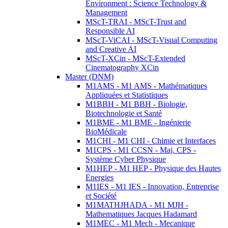
Environment : Science Technology &
Management
MScT-TRAI - MScT-Trust and
Responsible AI
MScT-ViCAI - MScT-Visual Computing
and Creative AI
MScT-XCin - MScT-Extended
Cinematography XCin
Master (DNM)
M1AMS - M1 AMS - Mathématiques
Appliquées et Statistiques
M1BBH - M1 BBH - Biologie,
Biotechnologie et Santé
M1BME - M1 BME - Ingénierie
BioMédicale
M1CHI - M1 CHI - Chimie et Interfaces
M1CPS - M1 CCSN - Maj. CPS -
Système Cyber Physique
M1HEP - M1 HEP - Physique des Hautes
Energies
M1IES - M1 IES - Innovation, Entreprise
et Société
M1MATHJHADA - M1 MJH -
Mathematiques Jacques Hadamard
M1MEC - M1 Mech - Mecanique