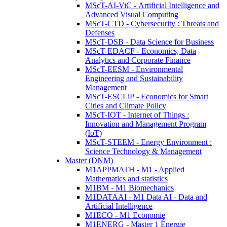
MScT-AI-ViC - Artificial Intelligence and
Advanced Visual Computing
MScT-CTD - Cybersecurity : Threats and
Defenses
MScT-DSB - Data Science for Business
MScT-EDACF - Economics, Data
Analytics and Corporate Finance
MScT-EESM - Environmental
Engineering and Sustainability
Management
MScT-ESCLiP - Economics for Smart
Cities and Climate Policy
MScT-IOT - Internet of Things :
Innovation and Management Program
(IoT)
MScT-STEEM - Energy Environment :
Science Technology & Management
Master (DNM)
M1APPMATH - M1 - Applied
Mathematics and statistics
M1BM - M1 Biomechanics
M1DATAAI - M1 Data AI - Data and
Artificial Intelligence
M1ECO - M1 Economie
M1ENERG - Master 1 Énergie