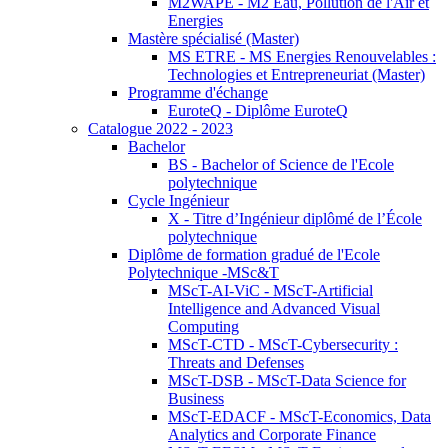
M2WAPE - M2 Eau, Pollution de l'Air et
Energies
Mastère spécialisé (Master)
MS ETRE - MS Energies Renouvelables :
Technologies et Entrepreneuriat (Master)
Programme d'échange
EuroteQ - Diplôme EuroteQ
Catalogue 2022 - 2023
Bachelor
BS - Bachelor of Science de l'Ecole
polytechnique
Cycle Ingénieur
X - Titre d’Ingénieur diplômé de l’École
polytechnique
Diplôme de formation gradué de l'Ecole
Polytechnique -MSc&T
MScT-AI-ViC - MScT-Artificial
Intelligence and Advanced Visual
Computing
MScT-CTD - MScT-Cybersecurity :
Threats and Defenses
MScT-DSB - MScT-Data Science for
Business
MScT-EDACF - MScT-Economics, Data
Analytics and Corporate Finance