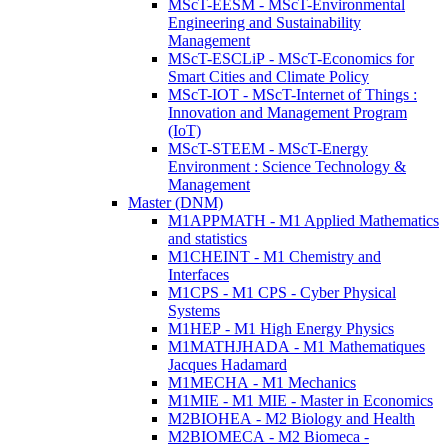
MScT-EESM - MScT-Environmental
Engineering and Sustainability
Management
MScT-ESCLiP - MScT-Economics for
Smart Cities and Climate Policy
MScT-IOT - MScT-Internet of Things :
Innovation and Management Program
(IoT)
MScT-STEEM - MScT-Energy
Environment : Science Technology &
Management
Master (DNM)
M1APPMATH - M1 Applied Mathematics
and statistics
M1CHEINT - M1 Chemistry and
Interfaces
M1CPS - M1 CPS - Cyber Physical
Systems
M1HEP - M1 High Energy Physics
M1MATHJHADA - M1 Mathematiques
Jacques Hadamard
M1MECHA - M1 Mechanics
M1MIE - M1 MIE - Master in Economics
M2BIOHEA - M2 Biology and Health
M2BIOMECA - M2 Biomeca -