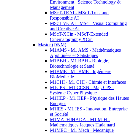
Environment : Science Technology &
Management
MScT-TRAI - MScT-Trust and
Responsible AI
MScT-ViCAI - MScT-Visual Computing
and Creative AI
MScT-XCin - MScT-Extended
Cinematography XCin
Master (DNM)
M1AMS - M1 AMS - Mathématiques
Appliquées et Statistiques
M1BBH - M1 BBH - Biologie,
Biotechnologie et Santé
M1BME - M1 BME - Ingénierie
BioMédicale
M1CHI - M1 CHI - Chimie et Interfaces
M1CPS - M1 CCSN - Maj. CPS -
Système Cyber Physique
M1HEP - M1 HEP - Physique des Hautes
Energies
M1IES - M1 IES - Innovation, Entreprise
et Société
M1MATHJHADA - M1 MJH -
Mathematiques Jacques Hadamard
M1MEC - M1 Mech - Mecanique