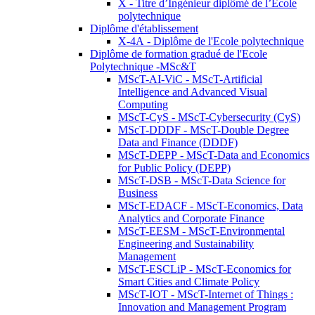
X - Titre d’Ingénieur diplômé de l’École
polytechnique
Diplôme d'établissement
X-4A - Diplôme de l'Ecole polytechnique
Diplôme de formation gradué de l'Ecole
Polytechnique -MSc&T
MScT-AI-ViC - MScT-Artificial
Intelligence and Advanced Visual
Computing
MScT-CyS - MScT-Cybersecurity (CyS)
MScT-DDDF - MScT-Double Degree
Data and Finance (DDDF)
MScT-DEPP - MScT-Data and Economics
for Public Policy (DEPP)
MScT-DSB - MScT-Data Science for
Business
MScT-EDACF - MScT-Economics, Data
Analytics and Corporate Finance
MScT-EESM - MScT-Environmental
Engineering and Sustainability
Management
MScT-ESCLiP - MScT-Economics for
Smart Cities and Climate Policy
MScT-IOT - MScT-Internet of Things :
Innovation and Management Program