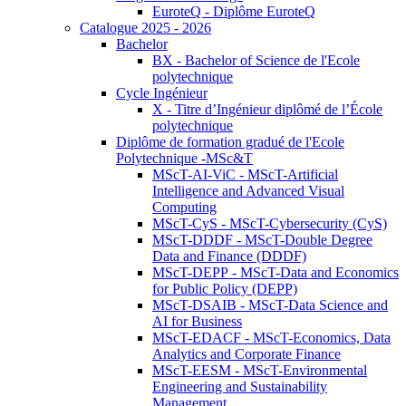
EuroteQ - Diplôme EuroteQ
Catalogue 2025 - 2026
Bachelor
BX - Bachelor of Science de l'Ecole
polytechnique
Cycle Ingénieur
X - Titre d’Ingénieur diplômé de l’École
polytechnique
Diplôme de formation gradué de l'Ecole
Polytechnique -MSc&T
MScT-AI-ViC - MScT-Artificial
Intelligence and Advanced Visual
Computing
MScT-CyS - MScT-Cybersecurity (CyS)
MScT-DDDF - MScT-Double Degree
Data and Finance (DDDF)
MScT-DEPP - MScT-Data and Economics
for Public Policy (DEPP)
MScT-DSAIB - MScT-Data Science and
AI for Business
MScT-EDACF - MScT-Economics, Data
Analytics and Corporate Finance
MScT-EESM - MScT-Environmental
Engineering and Sustainability
Management