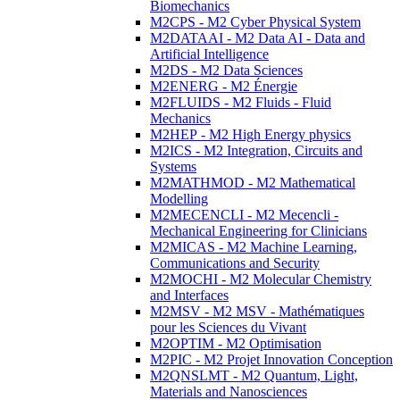
Biomechanics
M2CPS - M2 Cyber Physical System
M2DATAAI - M2 Data AI - Data and
Artificial Intelligence
M2DS - M2 Data Sciences
M2ENERG - M2 Énergie
M2FLUIDS - M2 Fluids - Fluid
Mechanics
M2HEP - M2 High Energy physics
M2ICS - M2 Integration, Circuits and
Systems
M2MATHMOD - M2 Mathematical
Modelling
M2MECENCLI - M2 Mecencli -
Mechanical Engineering for Clinicians
M2MICAS - M2 Machine Learning,
Communications and Security
M2MOCHI - M2 Molecular Chemistry
and Interfaces
M2MSV - M2 MSV - Mathématiques
pour les Sciences du Vivant
M2OPTIM - M2 Optimisation
M2PIC - M2 Projet Innovation Conception
M2QNSLMT - M2 Quantum, Light,
Materials and Nanosciences