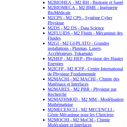
M2BIOHEA - M2 BH - Biologie et Santé
M2BIOMECA - M2 BME - Ingénierie
BioMédicale
M2CPS - M2 CPS - Système Cyber
Physique
M2DS - M2 DS - Data Science
M2FLUIDS - M2 Fluids - Mécanique des
Fluides
M2GI - M2 GI-PLATO - Grandes
installations - Plasmas, Lasers,
Accélérateurs, Tokamaks
M2HEP - M2 HEP - Physique des Hautes
Energies
M2ICFP - M2 ICFP - Centre International
de Physique Fondamentale
M2MACHI - M2 MACHI - Chimie des
Matériaux et Interfaces
M2MARES - M2 PBR - Physique par
Recherche
M2MATHMOD - M2 MM - Modélisation
Mathématique
M2MECENCLI - M2 MECENCLI -
Génie Mécanique pour les Cliniciens
M2MOCHI - M2 MoChI - Chimie
Moléculaire et Interfaces