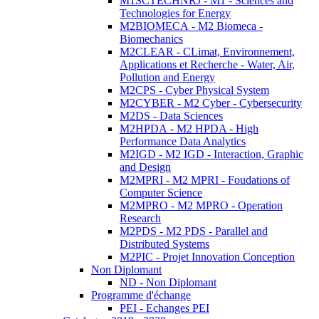
M1SCTECHNRJ - M1 - Sciences and
Technologies for Energy
M2BIOMECA - M2 Biomeca -
Biomechanics
M2CLEAR - CLimat, Environnement,
Applications et Recherche - Water, Air,
Pollution and Energy
M2CPS - Cyber Physical System
M2CYBER - M2 Cyber - Cybersecurity
M2DS - Data Sciences
M2HPDA - M2 HPDA - High
Performance Data Analytics
M2IGD - M2 IGD - Interaction, Graphic
and Design
M2MPRI - M2 MPRI - Foudations of
Computer Science
M2MPRO - M2 MPRO - Operation
Research
M2PDS - M2 PDS - Parallel and
Distributed Systems
M2PIC - Projet Innovation Conception
Non Diplomant
ND - Non Diplomant
Programme d'échange
PEI - Echanges PEI