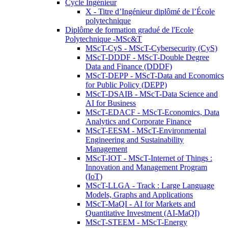
Cycle Ingénieur
X - Titre d’Ingénieur diplômé de l’École
polytechnique
Diplôme de formation gradué de l'Ecole
Polytechnique -MSc&T
MScT-CyS - MScT-Cybersecurity (CyS)
MScT-DDDF - MScT-Double Degree
Data and Finance (DDDF)
MScT-DEPP - MScT-Data and Economics
for Public Policy (DEPP)
MScT-DSAIB - MScT-Data Science and
AI for Business
MScT-EDACF - MScT-Economics, Data
Analytics and Corporate Finance
MScT-EESM - MScT-Environmental
Engineering and Sustainability
Management
MScT-IOT - MScT-Internet of Things :
Innovation and Management Program
(IoT)
MScT-LLGA - Track : Large Language
Models, Graphs and Applications
MScT-MaQI - AI for Markets and
Quantitative Investment (AI-MaQI)
MScT-STEEM - MScT-Energy