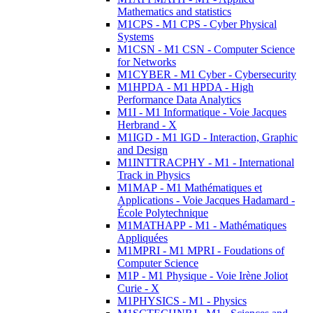
Mathematics and statistics
M1CPS - M1 CPS - Cyber Physical
Systems
M1CSN - M1 CSN - Computer Science
for Networks
M1CYBER - M1 Cyber - Cybersecurity
M1HPDA - M1 HPDA - High
Performance Data Analytics
M1I - M1 Informatique - Voie Jacques
Herbrand - X
M1IGD - M1 IGD - Interaction, Graphic
and Design
M1INTTRACPHY - M1 - International
Track in Physics
M1MAP - M1 Mathématiques et
Applications - Voie Jacques Hadamard -
École Polytechnique
M1MATHAPP - M1 - Mathématiques
Appliquées
M1MPRI - M1 MPRI - Foudations of
Computer Science
M1P - M1 Physique - Voie Irène Joliot
Curie - X
M1PHYSICS - M1 - Physics