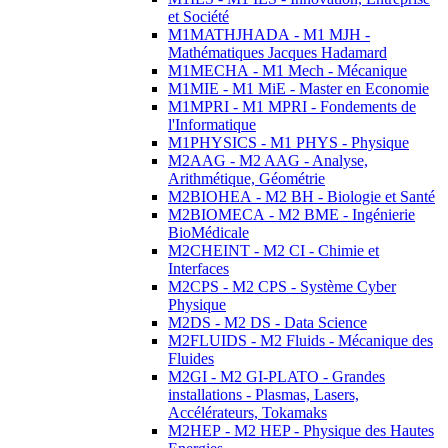
et Société
M1MATHJHADA - M1 MJH -
Mathématiques Jacques Hadamard
M1MECHA - M1 Mech - Mécanique
M1MIE - M1 MiE - Master en Economie
M1MPRI - M1 MPRI - Fondements de
l'Informatique
M1PHYSICS - M1 PHYS - Physique
M2AAG - M2 AAG - Analyse,
Arithmétique, Géométrie
M2BIOHEA - M2 BH - Biologie et Santé
M2BIOMECA - M2 BME - Ingénierie
BioMédicale
M2CHEINT - M2 CI - Chimie et
Interfaces
M2CPS - M2 CPS - Système Cyber
Physique
M2DS - M2 DS - Data Science
M2FLUIDS - M2 Fluids - Mécanique des
Fluides
M2GI - M2 GI-PLATO - Grandes
installations - Plasmas, Lasers,
Accélérateurs, Tokamaks
M2HEP - M2 HEP - Physique des Hautes