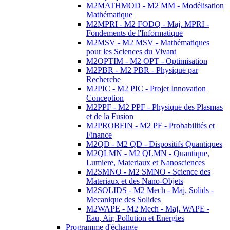
M2MATHMOD - M2 MM - Modélisation
Mathématique
M2MPRI - M2 FODQ - Maj. MPRI -
Fondements de l'Informatique
M2MSV - M2 MSV - Mathématiques
pour les Sciences du Vivant
M2OPTIM - M2 OPT - Optimisation
M2PBR - M2 PBR - Physique par
Recherche
M2PIC - M2 PIC - Projet Innovation
Conception
M2PPF - M2 PPF - Physique des Plasmas
et de la Fusion
M2PROBFIN - M2 PF - Probabilités et
Finance
M2QD - M2 QD - Dispositifs Quantiques
M2QLMN - M2 QLMN - Quantique,
Lumiere, Materiaux et Nanosciences
M2SMNO - M2 SMNO - Science des
Materiaux et des Nano-Objets
M2SOLIDS - M2 Mech - Maj. Solids -
Mecanique des Solides
M2WAPE - M2 Mech - Maj. WAPE -
Eau, Air, Pollution et Energies
Programme d'échange