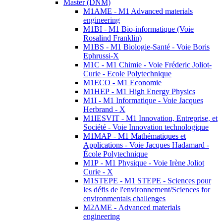
Master (DNM)
M1AME - M1 Advanced materials
engineering
M1BI - M1 Bio-informatique (Voie
Rosalind Franklin)
M1BS - M1 Biologie-Santé - Voie Boris
Ephrussi-X
M1C - M1 Chimie - Voie Fréderic Joliot-
Curie - Ecole Polytechnique
M1ECO - M1 Economie
M1HEP - M1 High Energy Physics
M1I - M1 Informatique - Voie Jacques
Herbrand - X
M1IESVIT - M1 Innovation, Entreprise, et
Société - Voie Innovation technologique
M1MAP - M1 Mathématiques et
Applications - Voie Jacques Hadamard -
École Polytechnique
M1P - M1 Physique - Voie Irène Joliot
Curie - X
M1STEPE - M1 STEPE - Sciences pour
les défis de l'environnement/Sciences for
environmentals challenges
M2AME - Advanced materials
engineering