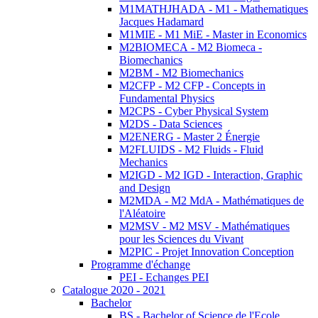
M1MATHJHADA - M1 - Mathematiques
Jacques Hadamard
M1MIE - M1 MiE - Master in Economics
M2BIOMECA - M2 Biomeca -
Biomechanics
M2BM - M2 Biomechanics
M2CFP - M2 CFP - Concepts in
Fundamental Physics
M2CPS - Cyber Physical System
M2DS - Data Sciences
M2ENERG - Master 2 Énergie
M2FLUIDS - M2 Fluids - Fluid
Mechanics
M2IGD - M2 IGD - Interaction, Graphic
and Design
M2MDA - M2 MdA - Mathématiques de
l'Aléatoire
M2MSV - M2 MSV - Mathématiques
pour les Sciences du Vivant
M2PIC - Projet Innovation Conception
Programme d'échange
PEI - Echanges PEI
Catalogue 2020 - 2021
Bachelor
BS - Bachelor of Science de l'Ecole