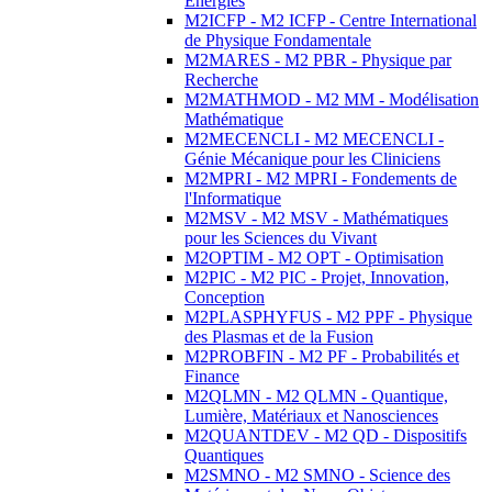
Energies
M2ICFP - M2 ICFP - Centre International
de Physique Fondamentale
M2MARES - M2 PBR - Physique par
Recherche
M2MATHMOD - M2 MM - Modélisation
Mathématique
M2MECENCLI - M2 MECENCLI -
Génie Mécanique pour les Cliniciens
M2MPRI - M2 MPRI - Fondements de
l'Informatique
M2MSV - M2 MSV - Mathématiques
pour les Sciences du Vivant
M2OPTIM - M2 OPT - Optimisation
M2PIC - M2 PIC - Projet, Innovation,
Conception
M2PLASPHYFUS - M2 PPF - Physique
des Plasmas et de la Fusion
M2PROBFIN - M2 PF - Probabilités et
Finance
M2QLMN - M2 QLMN - Quantique,
Lumière, Matériaux et Nanosciences
M2QUANTDEV - M2 QD - Dispositifs
Quantiques
M2SMNO - M2 SMNO - Science des