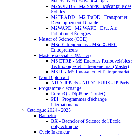
Matériaux et des Nano-Objets
M2SOLIDS - M2 Solids - Mécanique des
Solides
M2TRADD - M2 TraDD - Transport et
Développement Durable
M2WAPE - M2 WAPE - Eau, Air,
Pollution et Énergies
Master of Science (CGE)
MSc Entrepreneurs - MSc X-HEC
Entrepreneurs
Mastère spécialisé (Master)
MS ETRE - MS Energies Renouvelables :
Technologies et Entrepreneuriat (Master)
MS IE - MS Innovation et Entreprenariat
Non Diplomant
AUD_IPParis - AUDITEURS - IP Paris
Programme d'échange
EuroteQ - Diplôme EuroteQ
PEI - Programmes d'échange
internationaux
Catalogue 2024 - 2025
Bachelor
BX - Bachelor of Science de l'Ecole
polytechnique
Cycle Ingénieur