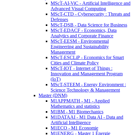
MScT-AI-ViC - Artificial Intelligence and
Advanced Visual Computing
MScT-CTD - Cybersecurity : Threats and
Defenses
MScT-DSB - Data Science for Business
MScT-EDACF - Economics, Data
Analytics and Corporate Finance
MScT-EESM - Environmental
Engineering and Sustainability
Management
MScT-ESCLiP - Economics for Smart
Cities and Climate Policy
MScT-IOT - Internet of Things :
Innovation and Management Program
(IoT)
MScT-STEEM - Energy Environment :
Science Technology & Management
Master (DNM)
M1APPMATH - M1 - Applied
Mathematics and statistics
M1BM - M1 Biomechanics
M1DATAAI - M1 Data AI - Data and
Artificial Intelligence
M1ECO - M1 Economie
M1ENERG - Master 1 Énergie