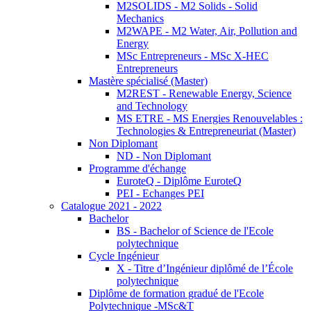
M2SOLIDS - M2 Solids - Solid
Mechanics
M2WAPE - M2 Water, Air, Pollution and
Energy
MSc Entrepreneurs - MSc X-HEC
Entrepreneurs
Mastère spécialisé (Master)
M2REST - Renewable Energy, Science
and Technology
MS ETRE - MS Energies Renouvelables :
Technologies & Entrepreneuriat (Master)
Non Diplomant
ND - Non Diplomant
Programme d'échange
EuroteQ - Diplôme EuroteQ
PEI - Echanges PEI
Catalogue 2021 - 2022
Bachelor
BS - Bachelor of Science de l'Ecole
polytechnique
Cycle Ingénieur
X - Titre d’Ingénieur diplômé de l’École
polytechnique
Diplôme de formation gradué de l'Ecole
Polytechnique -MSc&T