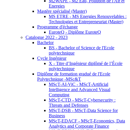
M2WAPE - M2 Eau, Pollution de l'Air et
Energies
Mastère spécialisé (Master)
MS ETRE - MS Energies Renouvelables :
Technologies et Entrepreneuriat (Master)
Programme d'échange
EuroteQ - Diplôme EuroteQ
Catalogue 2022 - 2023
Bachelor
BS - Bachelor of Science de l'Ecole
polytechnique
Cycle Ingénieur
X - Titre d’Ingénieur diplômé de l’École
polytechnique
Diplôme de formation gradué de l'Ecole
Polytechnique -MSc&T
MScT-AI-ViC - MScT-Artificial
Intelligence and Advanced Visual
Computing
MScT-CTD - MScT-Cybersecurity :
Threats and Defenses
MScT-DSB - MScT-Data Science for
Business
MScT-EDACF - MScT-Economics, Data
Analytics and Corporate Finance