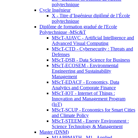
polytechnique
Cycle Ingénieur
X - Titre d’Ingénieur diplômé de l’École
polytechnique
Diplôme de formation gradué de l'Ecole
Polytechnique -MSc&T
MScT-AIAVC - Artificial Intelligence and
Advanced Visual Computing
MScT-CTD - Cybersecurity : Threats and
Defenses
MScT-DSB - Data Science for Business
MScT-ECOSEM - Environmental
Engineering and Sustainability
Management
MScT-EDACF - Economics, Data
Analytics and Corporate Finance
MScT-IOT - Internet of Things :
Innovation and Management Program
(IoT)
MScT-SCUP - Economics for Smart Cities
and Climate Policy
MScT-STEEM - Energy Environment :
Science Technology & Management
Master (DNM)
M1APPMATH - M1 - Applied