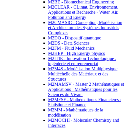
M2BE - Biomechanical Engineering
M2CLEAR - CLimat, Environnement,
Applications et Recherche - Water, Air,
Pollution and Energy
M2CMASIC - Conception, Modélisation
et Architecture des Systèmes Industriels
Complexes
M2DQ - Dispositif quantique
M2DS - Data Sciences
M2FM - Fluid Mechanics
M2HEP - High Energy physics
M2ITIE - Innovation Technologique :
ingénierie et entrepreneuriat
M2M4S - Modélisation Multiphysique
Multiéchelle des Matériaux et des
Structures
M2MAMSV - Master 2 Mathématiques et
Applications - Mathématiques pour les
Sciences du Vivant
M2MFSF - Mathématiques Financières :
Statistique et Finance
M2MM - Mathématiques de la
modélisation
M2MOCHI - Molecular Chemistry and
Interfaces