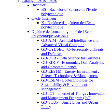
Catalogue 2019 - 2020
Bachelor
BS - Bachelor of Science de l'Ecole
polytechnique
Cycle Ingénieur
X - Diplôme d'ingénieur de l'Ecole
polytechnique
Diplôme de formation gradué de l'Ecole
Polytechnique -MSc&T
GD-AIM - Artificial Intelligence and
Advanced Visual Computing
GD-CYBSEC - Cybersecurity : Threats
and Defenses
GD-DSB - Data Science for Business
GD-EDCF - Economics, Data Analytics
and Corporate Finance
GD-EESTM - Energy Environment :
Science Technology & Management
GD-ESEM - Ecotechnologies for
Sustainability & Environment
Management
GD-IOT - Internet of Things : Innovation
and Management Program (IoT)
GD-SCUP - Smart Cities and Urban
Policy