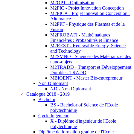
M2OPT - Optimisation
M2PIC - Projet Innovation Conception
M2PICA - Projet Innovation Conception -
Alternance
M2PPF - Physique des Plasmas et de la
Fusion
M2PROBAFI - Mathématiques
Financières : Probabilités et Finance
M2REST - Renewable Energy, Science
and Technology
M2SMNO - Sciences des Matériaux et des
nano-objets
M2TRADD - Transport et Développement
Durable - TRADD
MBIOENT - Master Bio-entrepreneur
Non Diplomant
ND - Non Diplomant
Catalogue 2018 - 2019
Bachelor
BS - Bachelor of Science de l'Ecole
polytechnique
Cycle Ingénieur
X - Diplôme d'ingénieur de l'Ecole
polytechnique
Diplôme de formation gradué de l'Ecole