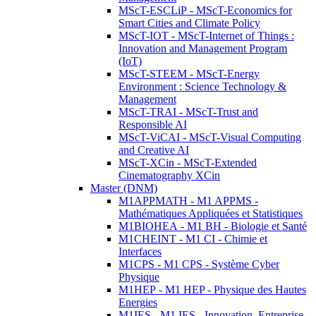
MScT-ESCLiP - MScT-Economics for
Smart Cities and Climate Policy
MScT-IOT - MScT-Internet of Things :
Innovation and Management Program
(IoT)
MScT-STEEM - MScT-Energy
Environment : Science Technology &
Management
MScT-TRAI - MScT-Trust and
Responsible AI
MScT-ViCAI - MScT-Visual Computing
and Creative AI
MScT-XCin - MScT-Extended
Cinematography XCin
Master (DNM)
M1APPMATH - M1 APPMS -
Mathématiques Appliquées et Statistiques
M1BIOHEA - M1 BH - Biologie et Santé
M1CHEINT - M1 CI - Chimie et
Interfaces
M1CPS - M1 CPS - Système Cyber
Physique
M1HEP - M1 HEP - Physique des Hautes
Energies
M1IES - M1 IES - Innovation, Entreprise