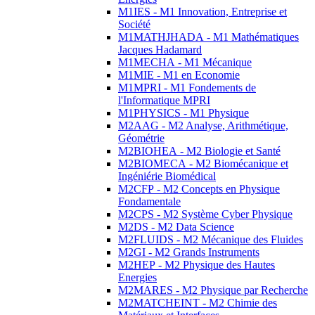
M1IES - M1 Innovation, Entreprise et
Société
M1MATHJHADA - M1 Mathématiques
Jacques Hadamard
M1MECHA - M1 Mécanique
M1MIE - M1 en Economie
M1MPRI - M1 Fondements de
l'Informatique MPRI
M1PHYSICS - M1 Physique
M2AAG - M2 Analyse, Arithmétique,
Géométrie
M2BIOHEA - M2 Biologie et Santé
M2BIOMECA - M2 Biomécanique et
Ingéniérie Biomédical
M2CFP - M2 Concepts en Physique
Fondamentale
M2CPS - M2 Système Cyber Physique
M2DS - M2 Data Science
M2FLUIDS - M2 Mécanique des Fluides
M2GI - M2 Grands Instruments
M2HEP - M2 Physique des Hautes
Energies
M2MARES - M2 Physique par Recherche
M2MATCHEINT - M2 Chimie des