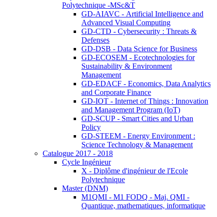
Polytechnique -MSc&T
GD-AIAVC - Artificial Intelligence and
Advanced Visual Computing
GD-CTD - Cybersecurity : Threats &
Defenses
GD-DSB - Data Science for Business
GD-ECOSEM - Ecotechnologies for
Sustainability & Environment
Management
GD-EDACF - Economics, Data Analytics
and Corporate Finance
GD-IOT - Internet of Things : Innovation
and Management Program (IoT)
GD-SCUP - Smart Cities and Urban
Policy
GD-STEEM - Energy Environment :
Science Technology & Management
Catalogue 2017 - 2018
Cycle Ingénieur
X - Diplôme d'ingénieur de l'Ecole
Polytechnique
Master (DNM)
M1QMI - M1 FODQ - Maj. QMI -
Quantique, mathematiques, informatique