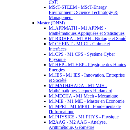
(IoT)
MScT-STEEM - MScT-Energy
Environment : Science Technology &
Management
Master (DNM)
M1APPMATH - M1 APPMS -
Mathématiques Appliquées et Statistiques
M1BIOHEA - M1 BH - Biologie et Santé
M1CHEINT - M1 CI - Chimie et
Interfaces
M1CPS - M1 CPS - Système Cyber
Physique
M1HEP - M1 HEP - Physique des Hautes
Energies
M1IES - M1 IES - Innovation, Entreprise
et Société
M1MATHJHADA - M1 MJH -
Mathématiques Jacques Hadamard
M1MECHA - M1 Mech - Mécanique
M1MIE - M1 MiE - Master en Economie
M1MPRI - M1 MPRI - Fondements de
l'Informatique
M1PHYSICS - M1 PHYS - Physique
M2AAG - M2 AAG - Analyse,
Arithmétique, Géométrie