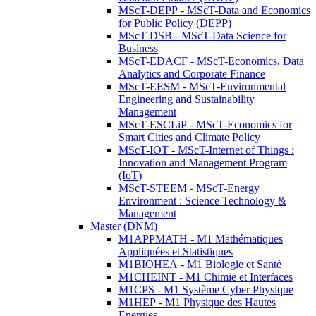
MScT-DEPP - MScT-Data and Economics
for Public Policy (DEPP)
MScT-DSB - MScT-Data Science for
Business
MScT-EDACF - MScT-Economics, Data
Analytics and Corporate Finance
MScT-EESM - MScT-Environmental
Engineering and Sustainability
Management
MScT-ESCLiP - MScT-Economics for
Smart Cities and Climate Policy
MScT-IOT - MScT-Internet of Things :
Innovation and Management Program
(IoT)
MScT-STEEM - MScT-Energy
Environment : Science Technology &
Management
Master (DNM)
M1APPMATH - M1 Mathématiques
Appliquées et Statistiques
M1BIOHEA - M1 Biologie et Santé
M1CHEINT - M1 Chimie et Interfaces
M1CPS - M1 Système Cyber Physique
M1HEP - M1 Physique des Hautes
Energies