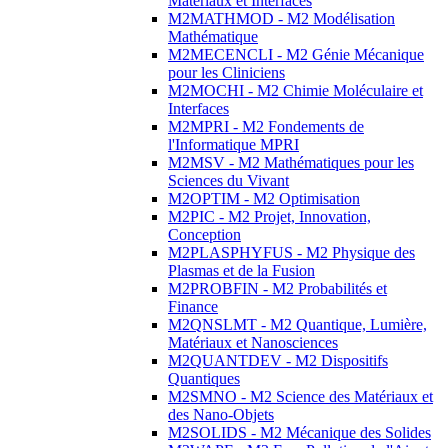
Matériaux et Interfaces
M2MATHMOD - M2 Modélisation
Mathématique
M2MECENCLI - M2 Génie Mécanique
pour les Cliniciens
M2MOCHI - M2 Chimie Moléculaire et
Interfaces
M2MPRI - M2 Fondements de
l'Informatique MPRI
M2MSV - M2 Mathématiques pour les
Sciences du Vivant
M2OPTIM - M2 Optimisation
M2PIC - M2 Projet, Innovation,
Conception
M2PLASPHYFUS - M2 Physique des
Plasmas et de la Fusion
M2PROBFIN - M2 Probabilités et
Finance
M2QNSLMT - M2 Quantique, Lumière,
Matériaux et Nanosciences
M2QUANTDEV - M2 Dispositifs
Quantiques
M2SMNO - M2 Science des Matériaux et
des Nano-Objets
M2SOLIDS - M2 Mécanique des Solides