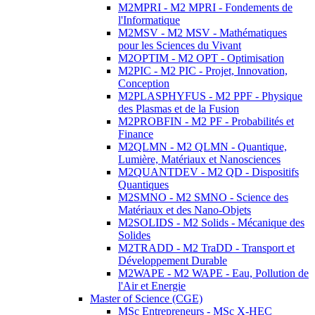
M2MPRI - M2 MPRI - Fondements de
l'Informatique
M2MSV - M2 MSV - Mathématiques
pour les Sciences du Vivant
M2OPTIM - M2 OPT - Optimisation
M2PIC - M2 PIC - Projet, Innovation,
Conception
M2PLASPHYFUS - M2 PPF - Physique
des Plasmas et de la Fusion
M2PROBFIN - M2 PF - Probabilités et
Finance
M2QLMN - M2 QLMN - Quantique,
Lumière, Matériaux et Nanosciences
M2QUANTDEV - M2 QD - Dispositifs
Quantiques
M2SMNO - M2 SMNO - Science des
Matériaux et des Nano-Objets
M2SOLIDS - M2 Solids - Mécanique des
Solides
M2TRADD - M2 TraDD - Transport et
Développement Durable
M2WAPE - M2 WAPE - Eau, Pollution de
l'Air et Energie
Master of Science (CGE)
MSc Entrepreneurs - MSc X-HEC