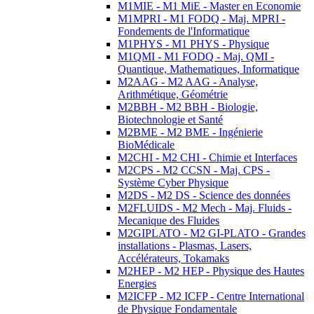
M1MIE - M1 MiE - Master en Economie
M1MPRI - M1 FODQ - Maj. MPRI -
Fondements de l'Informatique
M1PHYS - M1 PHYS - Physique
M1QMI - M1 FODQ - Maj. QMI -
Quantique, Mathematiques, Informatique
M2AAG - M2 AAG - Analyse,
Arithmétique, Géométrie
M2BBH - M2 BBH - Biologie,
Biotechnologie et Santé
M2BME - M2 BME - Ingénierie
BioMédicale
M2CHI - M2 CHI - Chimie et Interfaces
M2CPS - M2 CCSN - Maj. CPS -
Système Cyber Physique
M2DS - M2 DS - Science des données
M2FLUIDS - M2 Mech - Maj. Fluids -
Mecanique des Fluides
M2GIPLATO - M2 GI-PLATO - Grandes
installations - Plasmas, Lasers,
Accélérateurs, Tokamaks
M2HEP - M2 HEP - Physique des Hautes
Energies
M2ICFP - M2 ICFP - Centre International
de Physique Fondamentale